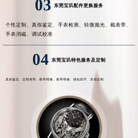
03
东莞宝玑配件更换服务
个性定制、
真假鉴定、
手表检测、
轻微抛光、
截表带、
手表消磁、
调试校准
04
东莞宝玑特色服务及定制
真伪鉴定、
定制表带、
邮寄维修、
邮寄维修、
镶钻刻字、
其他定制