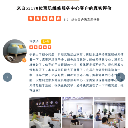
62852
来自
位宝玑维修服务中心客户的真实评价





5.0
综合客户满意度评分
Lv6
坏孩子





手表出了些小问题，听朋友说起这家店，所以拿过来给店里维修师傅
看一下，店里环境很干净，服务态度很好，维修师傅很专业，没多久
就修好了，修完的手表跟新的一样，整体还是很不错的。很久没戴皮
带都裂开了，本来以为只能去王府井了，之后在点评看到这边有一
家，停车方便，比较好找，网友评价还不错，抱着怀疑的心态过来


的，没想到这家东莞宝玑维修服务中心（东莞宝玑保养维修中心）的
师傅是很专业的，很快更换完毕，还给免费清理了一下凹槽灰尘。推
荐这家!