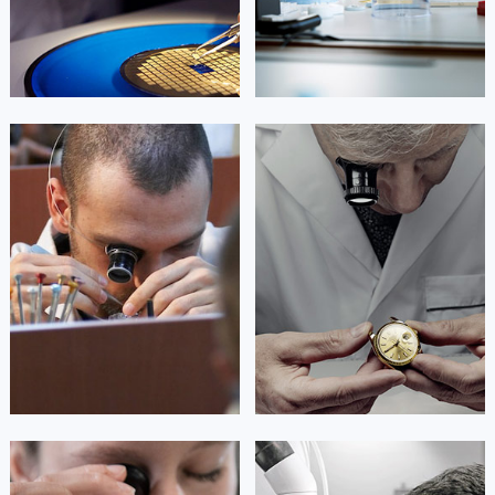


北京宝玑维修
上海宝玑维修
艾德琳·亚历桑德拉
艾莉森·安吉莉亚
资深宝玑技师
资深宝玑技师
是宝玑售后服务中心
是宝玑售后服务中心
(宝玑保养维修中心)
(宝玑保养维修中心)
的高级技师之一
的高级技师之一
Guangzhou Breguet Maintain center
Shenzhen Breguet Maintain center


广州宝玑维修
深圳宝玑维修
安尼塔·阿普里尔
贝亚特·布兰奇