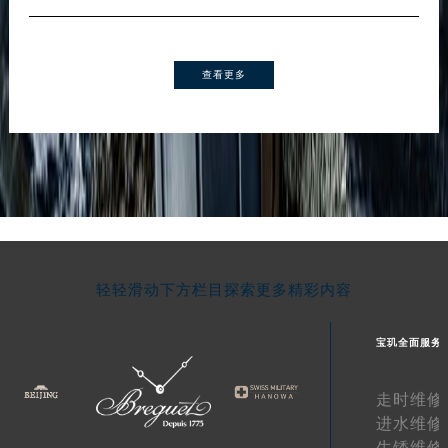
查看更多
轻轻滑动下方栏目探索更多精彩内容
宝玑全面服务
走时维修
进水维修
生锈维修