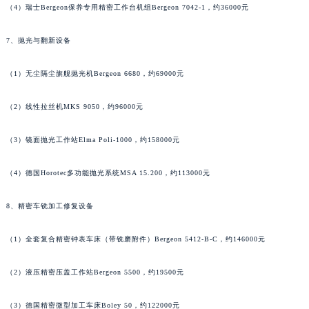
（4）瑞士Bergeon保养专用精密工作台机组Bergeon 7042-1，约36000元
广西壮族自治区桂林市秀峰区红岭路宝玑售后服务中心（需提前预约）
广西壮族自治区河池市金城江区金城江街道朝阳路宝玑售后服务中心（需提前预约）
7、抛光与翻新设备
广西壮族自治区贺州市八步区城东街道灵峰南路宝玑售后服务中心（需提前预约）
广西壮族自治区来宾市兴宾区桂中大道宝玑售后服务中心（需提前预约）
（1）无尘隔尘旗舰抛光机Bergeon 6680，约69000元
广西壮族自治区柳州市城中区中山中路宝玑售后服务中心（需提前预约）
（2）线性拉丝机MKS 9050，约96000元
广西壮族自治区钦州市钦南区金海湾东大街宝玑售后服务中心（需提前预约）
广西壮族自治区梧州市万秀区龙湖镇高旺路宝玑售后服务中心（需提前预约）
（3）镜面抛光工作站Elma Poli-1000，约158000元
广西壮族自治区玉林市玉州区金玉路宝玑售后服务中心（需提前预约）
海南省儋州市儋州市那大镇兰洋北路宝玑售后服务中心（需提前预约）
（4）德国Horotec多功能抛光系统MSA 15.200，约113000元
海南省东方市八所镇解放西路宝玑售后服务中心（需提前预约）
8、精密车铣加工修复设备
海南省琼海市嘉积镇东风路宝玑售后服务中心（需提前预约）
海南省三沙市西沙区西沙群岛永兴岛北京路宝玑售后服务中心（需提前预约）
（1）全套复合精密钟表车床（带铣磨附件）Bergeon 5412-B-C，约146000元
海南省三亚市吉阳区迎宾路宝玑售后服务中心（需提前预约）
海南省万宁市万城镇解放路宝玑售后服务中心（需提前预约）
（2）液压精密压盖工作站Bergeon 5500，约19500元
海南省文昌市文城镇教育东路宝玑售后服务中心（需提前预约）
海南省五指山市通什镇三月三大道宝玑售后服务中心（需提前预约）
（3）德国精密微型加工车床Boley 50，约122000元