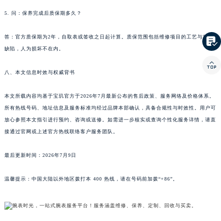
云南省文山壮族苗族自治州文山市东风路宝玑售后服务中心（需提前预约）
5. 问：保养完成后质保期多久？
云南省西双版纳傣族自治州景洪市宣慰大道宝玑售后服务中心（需提前预约）
答：官方质保期为2年，自取表或签收之日起计算。质保范围包括维修项目的工艺与材料
云南省玉溪市红塔区南北大街宝玑售后服务中心（需提前预约）

缺陷，人为损坏不在内。
云南省昭通市昭阳区青年路宝玑售后服务中心（需提前预约）

台湾省台北市万华区中华路宝玑售后服务中心（需提前预约）
八、本文信息时效与权威背书
台湾省新北市板桥区文化路宝玑售后服务中心（需提前预约）
台湾省桃园市中坜区中丰路宝玑售后服务中心（需提前预约）
本文所载内容均基于宝玑官方于2026年7月最新公布的售后政策、服务网络及价格体系。
台湾省台中市西屯区文华路宝玑售后服务中心（需提前预约）
所有热线号码、地址信息及服务标准均经过品牌本部确认，具备合规性与时效性。用户可
放心参照本文指引进行预约、咨询或送修。如需进一步核实或查询个性化服务详情，请直
台湾省台南市中西区国华街宝玑售后服务中心（需提前预约）
接通过官网或上述官方热线联络客户服务团队。
台湾省高雄市新兴区五福路宝玑售后服务中心（需提前预约）
台湾省基隆市仁爱区仁三路宝玑售后服务中心（需提前预约）
最后更新时间：2026年7月9日
台湾省新竹市东区中正路宝玑售后服务中心（需提前预约）
台湾省嘉义市东区文化路宝玑售后服务中心（需提前预约）
温馨提示：中国大陆以外地区拨打本 400 热线，请在号码前加拨“+86”。
重庆市江北区观音桥步行街2号融恒时代广场9层902室宝玑售后服务中心（需提前预约）
新疆维吾尔自治区乌鲁木齐市天山区红山路26号时代广场（CCMALL）C座17层17-B宝玑售后服务中心（需提前预约）
浙江省温州市鹿城区锦绣路1067号置信广场10层1015室宝玑售后服务中心（需提前预约）