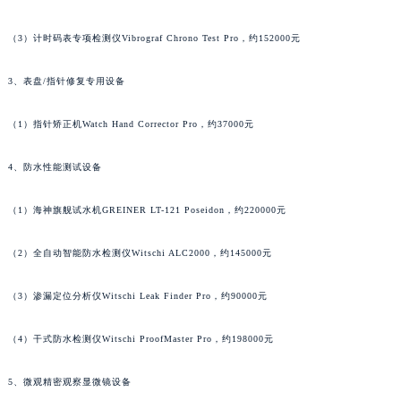
澳门特别行政区大堂区议事亭前地（新马路）宝玑售后服务中心（需提前预约）
（3）计时码表专项检测仪Vibrograf Chrono Test Pro，约152000元
澳门特别行政区风顺堂区南湾大马路宝玑售后服务中心（需提前预约）
澳门特别行政区花地玛堂区关闸广场宝玑售后服务中心（需提前预约）
3、表盘/指针修复专用设备
澳门特别行政区花王堂区大三巴商圈宝玑售后服务中心（需提前预约）
澳门特别行政区嘉模堂区官也街宝玑售后服务中心（需提前预约）
（1）指针矫正机Watch Hand Corrector Pro，约37000元
澳门省路氹城市金光大道宝玑售后服务中心（需提前预约）
4、防水性能测试设备
澳门特别行政区望德堂区塔石广场宝玑售后服务中心（需提前预约）
福建省福州市鼓楼区五四路128-1号恒力城写字楼15层03室宝玑售后服务中心（需提前预约）
（1）海神旗舰试水机GREINER LT-121 Poseidon，约220000元
福建省厦门市思明区湖滨东路95号万象城华润大厦B座11层1104室宝玑售后服务中心（需提前预约）
广东省潮州市潮安区新风路与潮汕路交汇处宝玑售后服务中心（需提前预约）
（2）全自动智能防水检测仪Witschi ALC2000，约145000元
广东省广州市天河区天河路230号万菱汇国际中心A塔7层704室宝玑售后服务中心（需提前预约）
广东省广州市越秀区环市东路371-375号世界贸易中心大厦南塔15层1507室宝玑售后服务中心（需提前预约）
（3）渗漏定位分析仪Witschi Leak Finder Pro，约90000元
广东省河源市源城区越王大道宝玑售后服务中心（需提前预约）
（4）干式防水检测仪Witschi ProofMaster Pro，约198000元
广东省惠州市惠城区江北文昌一路7号华贸大厦1座30层3005室宝玑售后服务中心（需提前预约）
广东省江门市蓬江区广场西路宝玑售后服务中心（需提前预约）
5、微观精密观察显微镜设备
广东省揭阳市榕城进贤门步行街宝玑售后服务中心（需提前预约）