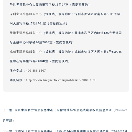
号世界贸易中心大厦南塔写字楼15层07室（需提前预约）
河北省石家庄市长安区中山东路39号勒泰中心写字楼B座13层07室宝玑售后服务中心（需提前预约）
深圳宝玑维修服务中心
（深圳店）服务地址：深圳市罗湖区深南东路5001号华
陕西省西安市碑林区南关正街88号华侨城长安国际中心E座6楼10室宝玑售后服务中心（需提前预约）
海南省海口市龙华区金贸东路5号海口华润大厦B座17层1707室宝玑售后服务中心（需提前预约）
润大厦写字楼17层1701室（需提前预约）
河北省唐山市路南区新华东道100号万达广场写字楼A座10层1002室宝玑售后服务中心（需提前预约）
天津宝玑维修服务中心
（天津店）服务地址：天津市和平区赤峰道136号天津国
台州市椒江区东海大道1800号腾达中心东1幢20楼2002室宝玑售后服务中心（需提前预约）
际金融中心写字楼26层2603室（需提前预约）
呼和浩特市玉泉区大学西街70号华润万象城写字楼（鄂尔多斯大厦）23层2326室宝玑售后服务中心（需提前预约）
成都宝玑维修服务中心
（成都店）服务地址：成都市锦江区人民东路6号SAC东
兰州市七里河区西津西路16号兰州中心写字楼21层2102室宝玑售后服务中心（需提前预约）
原中心写字楼24层2406B室（需提前预约）
重庆市解放碑渝中区民权路28号英利国际金融中心写字楼20层01室宝玑售后服务中心（需提前预约）
服务专线：
400-886-1507
节假日正常营业！
本页链接：
http://www.breguetfw.com/problems/22084.html
上一篇:
宝玑中国官方售后服务中心｜全部地址与售后热线电话权威信息声明（2026年7
月更新）
下一篇:
大连宝玑官方售后服务中心｜地址与24小时客服电话权威信息公告（2026年7月