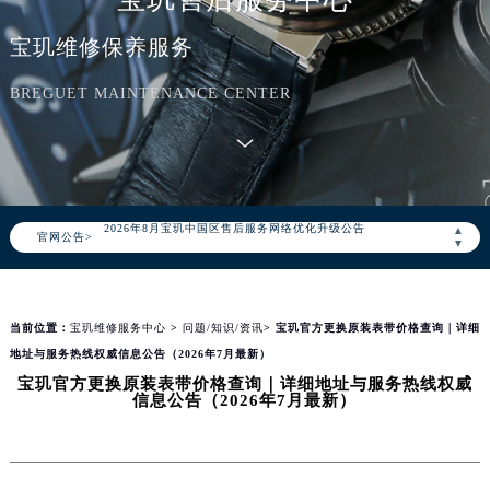
宝玑维修保养服务
BREGUET MAINTENANCE CENTER
2026年8月宝玑中国区售后服务网络优化升级公告
▲
官网公告>
2026年8月宝玑全国官方售后客户服务热线：400-886-1507
▼
宝玑官方全国统一服务热线400-886-1507，服务覆盖中国大陆、香港、澳门、台湾全部区域（非大陆需加拨“+86”）
2026年8月宝玑售后服务中心最新网点地址：
当前位置：
宝玑维修服务中心
>
问题/知识/资讯
> 宝玑官方更换原装表带价格查询｜详细
北京市朝阳区建国门外大街甲6号华熙国际中心写字楼D座11层1102室（北京总部）（需提前预约）
地址与服务热线权威信息公告（2026年7月最新）
北京市东城区东长安街1号东方广场写字楼W3座6层602室（需提前预约）
宝玑官方更换原装表带价格查询｜详细地址与服务热线权威
天津市和平区赤峰道136号天津国际金融中心写字楼26层2603室（需提前预约）
信息公告（2026年7月最新）
上海市徐汇区虹桥路3号港汇中心写字楼2座37层3705室（需提前预约）
上海市黄浦区南京东路299号宏伊国际广场写字楼8层806室（需提前预约）
南京市秦淮区中山南路1号（新街口）南京中心写字楼22层C1-1室（需提前预约）