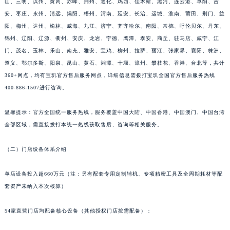
山、三明、滨州、黄冈、赤峰、荆州、通化、鸡西、佳木斯、黑河、连云港、阜阳、吉
江西省吉安市吉州区井冈山大道宝玑售后服务中心（需提前预约）
安、枣庄、永州、清远、揭阳、梧州、渭南、延安、长治、运城、淮南、莆田、荆门、益
江西省景德镇市珠山区珠山中路宝玑售后服务中心（需提前预约）
阳、梅州、达州、榆林、威海、九江、济宁、齐齐哈尔、南阳、常德、呼伦贝尔、丹东、
锦州、辽阳、辽源、衢州、安庆、龙岩、宁德、鹰潭、泰安、商丘、驻马店、咸宁、江
江西省九江市浔阳区浔阳路宝玑售后服务中心（需提前预约）
门、茂名、玉林、乐山、南充、雅安、宝鸡、柳州、拉萨、丽江、张家界、襄阳、株洲、
江西省南昌市红谷滩新区红谷中大道998号绿地双子塔（中央广场）A1座办公楼14层1407室宝玑售后服务中心（需提前预约）
遵义、鄂尔多斯、阳泉、昆山、黄石、湘潭、十堰、漳州、攀枝花、香港、台北等，共计
江西省萍乡市安源区萍安北大道与康庄路交叉口宝玑售后服务中心（需提前预约）
360+网点，均有宝玑官方售后服务网点，详细信息需拨打宝玑全国官方售后服务热线
江西省上饶市信州区滨江西路宝玑售后服务中心（需提前预约）
400-886-1507进行咨询。
江西省新余市渝水区北湖西路宝玑售后服务中心（需提前预约）
江西省宜春市袁州区中山中路宝玑售后服务中心（需提前预约）
温馨提示：官方全国统一服务热线，服务覆盖中国大陆、中国香港、中国澳门、中国台湾
全部区域，需直接拨打本统一热线获取售后、咨询等相关服务。
江西省鹰潭市月湖区胜利东路宝玑售后服务中心（需提前预约）
山东省德州市德城区东风中路宝玑售后服务中心（需提前预约）
（二）门店设备体系介绍
山东省东营市东营区济南路宝玑售后服务中心（需提前预约）
山东省济南市历下区经十路11111号华润中心写字楼（万象城）15层1508室宝玑售后服务中心（需提前预约）
单店设备投入超660万元（注：另有配套专用定制辅机、专项精密工具及全周期耗材等配
山东省济宁市任城区太白楼路宝玑售后服务中心（需提前预约）
套资产未纳入本次核算）
山东省莱芜市文化南路8号银座商城名表维修一楼名表维修宝玑售后服务中心（需提前预约）
54家直营门店均配备核心设备（其他授权门店按需配备）：
山东省临沂市兰山区解放路宝玑售后服务中心（需提前预约）
山东省日照市东港区烟台路宝玑售后服务中心（需提前预约）