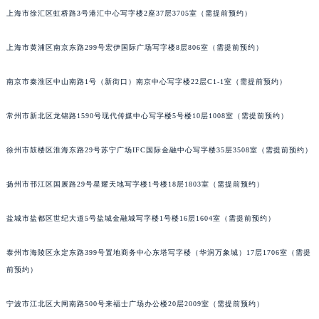
上海市徐汇区虹桥路3号港汇中心写字楼2座37层3705室（需提前预约）
南通市崇川区工农路57号圆融广场写字楼16层1603室（需提前预约）
苏州市苏州工业园区星港街199号苏州中心办公楼C座22层08室（需提前预约）
上海市黄浦区南京东路299号宏伊国际广场写字楼8层806室（需提前预约）
武汉市江汉区解放大道686号世界贸易大厦38层09室（需提前预约）
南宁市青秀区金湖路59号地王大厦12楼1224室（需提前预约）
南京市秦淮区中山南路1号（新街口）南京中心写字楼22层C1-1室（需提前预约）
合肥市蜀山区潜山路111号万象城华润大厦B座12楼03室（需提前预约）
泉州市丰泽区宝洲路729号浦西万达中心写字楼A座7楼709室（需提前预约）
常州市新北区龙锦路1590号现代传媒中心写字楼5号楼10层1008室（需提前预约）
青岛市南区山东路6号华润大厦B座22层04室（需提前预约）
徐州市鼓楼区淮海东路29号苏宁广场IFC国际金融中心写字楼35层3508室（需提前预约）
烟台市芝罘区胜利路139号万达金融中心A座907室（需提前预约）
长春市朝阳区西安大路727号中银大厦A座(旺进大厦)18层09室（需提前预约）
扬州市邗江区国展路29号星耀天地写字楼1号楼18层1803室（需提前预约）
贵阳市南明区都司高架桥路33号亨特国际金融中心14楼14D（需提前预约）
昆明市盘龙区北京路928号同德昆明广场写字楼10层06室（需提前预约）
盐城市盐都区世纪大道5号盐城金融城写字楼1号楼16层1604室（需提前预约）
石家庄市长安区中山东路39号勒泰中心写字楼B座13层07室（需提前预约）
泰州市海陵区永定东路399号置地商务中心东塔写字楼（华润万象城）17层1706室（需提
西安市碑林区南关正街88号华侨城长安国际中心E座6楼10室（需提前预约）
前预约）
海口市龙华区金贸东路5号海口华润大厦B座17层1707室（需提前预约）
唐山市路南区新华东道100号万达广场写字楼A座10层1002室（需提前预约）
宁波市江北区大闸南路500号来福士广场办公楼20层2009室（需提前预约）
台州市椒江区东海大道1800号腾达中心东1幢20楼2002室（需提前预约）