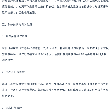
持有品牌认证资质，平均从业经验超过12年，掌握从经典怀表到现代复杂功能机芯的全维
新疆维吾尔自治区新星市东风路宝玑售后服务中心（需提前预约）
度修复能力。检测环节采用瑞士进口校表仪、防水测试机及显微镜校验设备，每道工序均
新疆维吾尔自治区伊宁市解放西路宝玑售后服务中心（需提前预约）
记录在册，实现全程可追溯。
贵州省安顺市西秀区中华南路宝玑售后服务中心（需提前预约）
五、养护知识与日常使用
贵州省毕节市七星关区松山路宝玑售后服务中心（需提前预约）
贵州省六盘水市钟山区钟山大道宝玑售后服务中心（需提前预约）
1. 腕表保养建议周期
贵州省黔东南苗族侗族自治州凯里市北京西路宝玑售后服务中心（需提前预约）
贵州省黔西南布依族苗族自治州兴义市大道与桔香路交汇处宝玑售后服务中心（需提前预约）
宝玑机械腕表推荐每2至3年进行一次全面保养。若佩戴环境湿度较高、温差变化剧烈或频
贵州省铜仁市碧江区民主路宝玑售后服务中心（需提前预约）
繁接触磁场，建议适当缩短至18至24个月。石英机芯则建议每4至5年更换电池并同步检
测密封性。
贵州省遵义市红花岗区共青大道与嵩山路交叉口宝玑售后服务中心（需提前预约）
四川省阿坝州市马尔康市团结街宝玑售后服务中心（需提前预约）
2. 皮表带日常维护
四川省巴中市巴州区江北大道宝玑售后服务中心（需提前预约）
四川省成都市锦江区人民东路6号SAC东原中心24层2406B室宝玑售后服务中心（需提前预约）
原装皮表带应避免长时间接触汗水、香水、化妆品及水渍。日常佩戴后可用柔软干布轻拭
四川省达州市通川区中心广场、老车坝宝玑售后服务中心（需提前预约）
表面，存放时保持干燥通风。若发现表带有明显硬化、裂纹或异味，建议及时至官方售后
四川省德阳市旌阳区长江西路、南街宝玑售后服务中心（需提前预约）
评估更换。
四川省甘孜州市康定市情歌广场、箭炉街宝玑售后服务中心（需提前预约）
3. 防水性能管理
四川省广安市广安区建安南路宝玑售后服务中心（需提前预约）