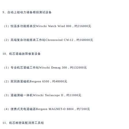
香港特别行政区尖沙咀区油尖旺区广东道宝玑售后服务中心（需提前预约）
9、自动上链动力储备模拟测试设备
香港特别行政区金钟区中西区金钟道宝玑售后服务中心（需提前预约）
香港特别行政区九龙区油尖旺区弥敦道宝玑售后服务中心（需提前预约）
（1）恒温多功能摇表仪Witschi Watch Wind 800，约216000元
香港特别行政区铜锣湾区湾仔区轩尼诗道宝玑售后服务中心（需提前预约）
河南省安阳市文峰区解放大道宝玑售后服务中心（需提前预约）
（2）高端复杂功能摇表工作站Chronowind CW-12，约168000元
河南省鹤壁市淇滨区九州路宝玑售后服务中心（需提前预约）
10、机芯退磁故障修复设备
河南省济源市沁园街道济水大道宝玑售后服务中心（需提前预约）
河南省焦作市解放区解放路宝玑售后服务中心（需提前预约）
（1）专业机芯退磁工作站Witschi Demag 300，约132000元
河南省开封市鼓楼区中山路宝玑售后服务中心（需提前预约）
河南省洛阳市西工区中州中路与解放路交叉口宝玑售后服务中心（需提前预约）
（2）双回路退磁机Bergeon 6500，约48000元
河南省漯河市源汇区交通路宝玑售后服务中心（需提前预约）
河南省南阳市宛城区范蠡东路与南都路交叉口宝玑售后服务中心（需提前预约）
（3）退磁测磁一体机Witschi Teslascope II，约11000元
河南省平顶山市卫东区建设路宝玑售后服务中心（需提前预约）
（4）便携式充电退磁器Bergeon MAGNET-O 8804，约7200元
河南省濮阳市大华龙区开州路绿城路交叉口宝玑售后服务中心（需提前预约）
河南省三门峡市湖滨区和平路宝玑售后服务中心（需提前预约）
11、机芯精密装配润滑工具组
河南省商丘市梁园区神火大道宝玑售后服务中心（需提前预约）