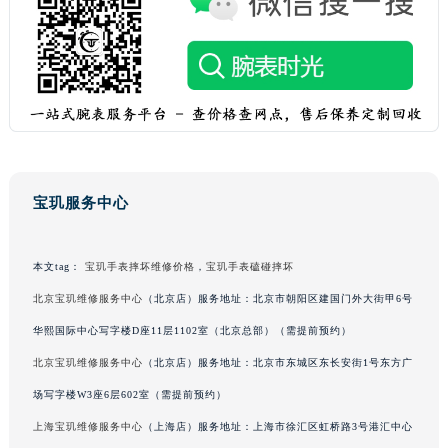
黑龙江省鹤岗市向阳区红军路宝玑售后服务中心（需提前预约）
黑龙江省黑河市爱辉区中央街宝玑售后服务中心（需提前预约）
黑龙江省鸡西市鸡冠区红军路宝玑售后服务中心（需提前预约）
黑龙江省佳木斯市向阳区长安路宝玑售后服务中心（需提前预约）
黑龙江省牡丹江市东安区太平路宝玑售后服务中心（需提前预约）
黑龙江省七台河市桃山区大同街宝玑售后服务中心（需提前预约）
黑龙江省齐齐哈尔市龙沙区龙华路宝玑售后服务中心（需提前预约）
宝玑服务中心
黑龙江省双鸭山市尖山区新兴大街宝玑售后服务中心（需提前预约）
黑龙江省绥化市北林区新华街与康庄路交叉口宝玑售后服务中心（需提前预约）
本文tag：
宝玑手表摔坏维修价格
，
宝玑手表磕碰摔坏
黑龙江省伊春市伊美区通河路宝玑售后服务中心（需提前预约）
北京宝玑维修服务中心
（北京店）服务地址：北京市朝阳区建国门外大街甲6号
吉林省白城市洮北区明仁南街宝玑售后服务中心（需提前预约）
吉林省白山市浑江区浑江大街宝玑售后服务中心（需提前预约）
华熙国际中心写字楼D座11层1102室（北京总部）（需提前预约）
吉林省吉林市船营区河南街宝玑售后服务中心（需提前预约）
北京宝玑维修服务中心
（北京店）服务地址：北京市东城区东长安街1号东方广
吉林省辽源市龙山区人民大街宝玑售后服务中心（需提前预约）
场写字楼W3座6层602室（需提前预约）
吉林省梅河口市新华街道梅河大街宝玑售后服务中心（需提前预约）
上海宝玑维修服务中心
（上海店）服务地址：上海市徐汇区虹桥路3号港汇中心
吉林省四平市铁东区紫气大路与南九经街交汇处宝玑售后服务中心（需提前预约）