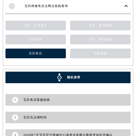
12
宝玑维修售后点网点热线查询
江苏省常州市新北区龙锦路1590号现代传媒中心5号楼10层1008室宝玑售后服务中心（需提前预约）
江苏省淮安市清江浦区淮海北路宝玑售后服务中心（需提前预约）
江苏省连云港市海州区通灌北路宝玑售后服务中心（需提前预约）
宝玑，手表进水
宝玑，表壳磨损
江苏省南京市秦淮区中山南路1号南京中心22层22-C1-C3室宝玑售后服务中心（需提前预约）
宝玑保养
宝玑，调试校准
江苏省宿迁市宿城区西湖路宝玑售后服务中心（需提前预约）
江苏省泰州市海陵区永定东路399号置地商务中心东塔（华润万象城）17层1706室宝玑售后服务中心（需提前预约）
宝玑售后
宝玑维修
江苏省徐州市鼓楼区淮海东路29号苏宁广场IFC国际金融中心35层3508室宝玑售后服务中心（需提前预约）
江苏省盐城市盐都区世纪大道5号盐城金融城写字楼1号楼16层1604室宝玑售后服务中心（需提前预约）
江苏省扬州市邗江区国展路29号星耀天地写字楼1号楼18层1803室宝玑售后服务中心（需提前预约）
随机推荐
江苏省镇江市京口区中山东路宝玑售后服务中心（需提前预约）
江西省抚州市临川区赣东大道宝玑售后服务中心（需提前预约）
1
宝玑售后客服热线
江西省赣州市章贡区文清路宝玑售后服务中心（需提前预约）
江西省吉安市吉州区井冈山大道宝玑售后服务中心（需提前预约）
江西省景德镇市珠山区珠山中路宝玑售后服务中心（需提前预约）
2
宝玑无法调时间
江西省九江市浔阳区浔阳路宝玑售后服务中心（需提前预约）
江西省南昌市红谷滩新区红谷中大道998号绿地双子塔（中央广场）A1座办公楼14层1407室宝玑售后服务中心（需提前预约）
3
2026年7月宝玑官方维修中心保养业务网点最新变动补充确认