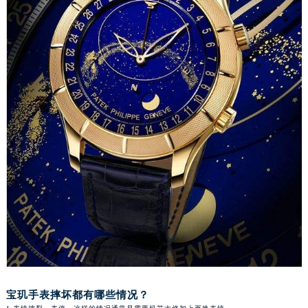
长沙市芙蓉区定王台街道建湘路393号世茂环球金融中心写字楼（芙蓉广场）10层13室（需提前预约）
郑州市二七区铭功路10号华润大厦写字楼29层2905室（需提前预约）
太原市迎泽区解放路15号亨得利名表服务中心（品牌授权店）3层整层（需提前预约）
沈阳市沈河区中街路137号亨得利名表服务中心（品牌授权店）1层整层（需提前预约）
沈阳市沈河区中街路83号亨得利名表服务中心（品牌授权店）1层整层（需提前预约）
乌鲁木齐市天山区红山路26号时代广场（CCMALL）C座17层17-B（需提前预约）
温州市鹿城区锦绣路1067号置信广场10层1015室（需提前预约）
哈尔滨市道里区友谊西路600号富力中心T2座写字楼29层03室（需提前预约）
大连市中山区人民路15号国际金融大厦7层G室（需提前预约）
佛山市禅城区季华五路57号万科金融中心C座12层1205室（需提前预约）
东莞市东城街道鸿福东路1号民盈国贸中心T1写字楼9层907室（需提前预约）
无锡市梁溪区人民中路139号恒隆广场写字楼1座11层1104室（需提前预约）
南通市崇川区工农路57号圆融广场写字楼16层1603室（需提前预约）
苏州市苏州工业园区星港街199号苏州中心办公楼C座22层08室（需提前预约）
武汉市江汉区解放大道686号世界贸易大厦38层09室（需提前预约）
宝玑手表摔坏都有哪些情况？
南宁市青秀区金湖路59号地王大厦12楼1224室（需提前预约）