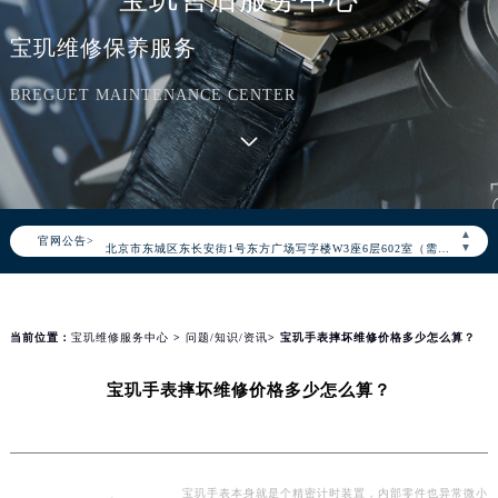
宝玑维修保养服务
2026年8月宝玑中国区售后服务网络优化升级公告
BREGUET MAINTENANCE CENTER
2026年8月宝玑全国官方售后客户服务热线：400-886-1507
宝玑官方全国统一服务热线400-886-1507，服务覆盖中国大陆、香港、澳门、台湾全部区域（非大陆需加拨“+86”）
2026年8月宝玑售后服务中心最新网点地址：
北京市朝阳区建国门外大街甲6号华熙国际中心写字楼D座11层1102室（北京总部）（需提前预约）
▲
官网公告>
北京市东城区东长安街1号东方广场写字楼W3座6层602室（需提前预约）
▼
天津市和平区赤峰道136号天津国际金融中心写字楼26层2603室（需提前预约）
上海市徐汇区虹桥路3号港汇中心写字楼2座37层3705室（需提前预约）
上海市黄浦区南京东路299号宏伊国际广场写字楼8层806室（需提前预约）
当前位置：
宝玑维修服务中心
>
问题/知识/资讯
> 宝玑手表摔坏维修价格多少怎么算？
南京市秦淮区中山南路1号（新街口）南京中心写字楼22层C1-1室（需提前预约）
宝玑手表摔坏维修价格多少怎么算？
常州市新北区龙锦路1590号现代传媒中心写字楼5号楼10层1008室（需提前预约）
徐州市鼓楼区淮海东路29号苏宁广场IFC国际金融中心写字楼35层3508室（需提前预约）
扬州市邗江区国展路29号星耀天地写字楼1号楼18层1803室（需提前预约）
盐城市盐都区世纪大道5号盐城金融城写字楼1号楼16层1604室（需提前预约）
宝玑手表本身就是个精密计时装置，内部零件也异常微小