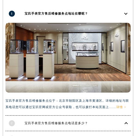
山西省晋城市城区黄华街宝玑售后服务中心（需提前预约）
1
宝玑手表官方售后维修服务点地址在哪呢？
山西省晋中市榆次区顺城街宝玑售后服务中心（需提前预约）
山西省临汾市尧都区解放路宝玑售后服务中心（需提前预约）
山西省吕梁市离石区永宁中路与建设街交叉口宝玑售后服务中心（需提前预约）
山西省朔州市朔城区怡西路与鄯阳西街交汇处宝玑售后服务中心（需提前预约）
山西省忻州市忻府区和平东街与七一南路交叉口宝玑售后服务中心（需提前预约）
山西省阳泉市郊区平阳东街与新城大道交叉口宝玑售后服务中心（需提前预约）
山西省运城市盐湖区河东街宝玑售后服务中心（需提前预约）
山西省长治市潞州区英雄中路宝玑售后服务中心（需提前预约）
山西省太原市迎泽区迎泽街道解放路15号亨得利名表维修授权店3楼宝玑售后服务中心（需提前预约）
天津市和平区赤峰道136号天津国际金融中心26层2603室宝玑售后服务中心（需提前预约）
安徽省安庆市迎江区人民路宝玑售后服务中心（需提前预约）
宝玑手表官方售后维修服务点位于：北京市朝阳区及上海市黄浦区。详细的地址与联
系电话您可以通过宝玑官网或官方公众号获取，也可以拨打本站页面上......
详情 >
安徽省蚌埠市蚌山区淮河路宝玑售后服务中心（需提前预约）
安徽省亳州市谯城区魏武大道宝玑售后服务中心（需提前预约）
2
宝玑手表官方售后维修服务点电话是多少？
安徽省池州市贵池区长江路宝玑售后服务中心（需提前预约）
安徽省滁州市琅琊区南谯北路宝玑售后服务中心（需提前预约）