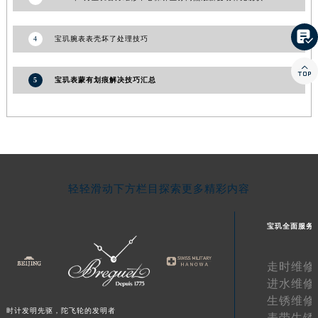
江西省萍乡市安源区萍安北大道与康庄路交叉口宝玑售后服务中心（需提前预约）

江西省上饶市信州区滨江西路宝玑售后服务中心（需提前预约）
4
宝玑腕表表壳坏了处理技巧
江西省新余市渝水区北湖西路宝玑售后服务中心（需提前预约）

江西省宜春市袁州区中山中路宝玑售后服务中心（需提前预约）
5
宝玑表蒙有划痕解决技巧汇总
江西省鹰潭市月湖区胜利东路宝玑售后服务中心（需提前预约）
山东省德州市德城区东风中路宝玑售后服务中心（需提前预约）
山东省东营市东营区济南路宝玑售后服务中心（需提前预约）
山东省济南市历下区经十路11111号华润中心写字楼（万象城）15层1508室宝玑售后服务中心（需提前预约）
山东省济宁市任城区太白楼路宝玑售后服务中心（需提前预约）
轻轻滑动下方栏目探索更多精彩内容
山东省莱芜市文化南路8号银座商城名表维修一楼名表维修宝玑售后服务中心（需提前预约）
山东省临沂市兰山区解放路宝玑售后服务中心（需提前预约）
宝玑全面服务
山东省日照市东港区烟台路宝玑售后服务中心（需提前预约）
山东省泰安市泰山区财源街道泰山大街宝玑售后服务中心（需提前预约）
走时维修
山东省威海市环翠区新威海路89号振华商厦一楼名表维修宝玑售后服务中心（需提前预约）
进水维修
山东省潍坊市奎文区东风东街宝玑售后服务中心（需提前预约）
生锈维修
时计发明先驱，陀飞轮的发明者
山东省枣庄市滕州市北辛路与善国路交叉口宝玑售后服务中心（需提前预约）
表带生锈