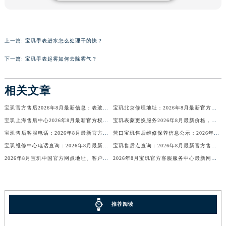
辽宁省沈阳市沈河区中街路83号亨得利名表维修授权店1楼宝玑售后服务中心（需提前预约）
北京市朝阳区建国门外大街甲6号华熙国际中心D座11层1102室宝玑售后服务中心（北京总部）（需提前预约）
北京市东城区东长安街1号王府井东方广场W3座6层602室宝玑售后服务中心（需提前预约）
上一篇:
宝玑手表进水怎么处理干的快？
河北省保定市竞秀区朝阳北大街北国先天下宝玑售后服务中心（需提前预约）
下一篇:
宝玑手表起雾如何去除雾气？
内蒙古自治区阿拉善盟市左旗土尔扈特大街宝玑售后服务中心（需提前预约）
内蒙古自治区巴彦淖尔市临河区新华街宝玑售后服务中心（需提前预约）
相关文章
内蒙古自治区包头市青山区幸福路甲3号王府井百货名表维修宝玑售后服务中心（需提前预约）
宝玑官方售后2026年8月最新信息：表玻璃保养与换电池价格周期，请拨打总部热线咨询
宝玑北京修理地址：2026年8月最新官方售后网点公告及权威信息公示
内蒙古自治区赤峰市红山区哈达街宝玑售后服务中心（需提前预约）
宝玑上海售后中心2026年8月最新官方权威服务网点地址与维修保养信息公示公告
宝玑表蒙更换服务2026年8月最新价格，官方售后周期客户可致电全国统一热线核实
内蒙古自治区鄂尔多斯市东胜区伊金霍洛街宝玑售后服务中心（需提前预约）
宝玑售后客服电话：2026年8月最新官方维修保养服务公告与权威信息公示
营口宝玑售后维修保养信息公示：2026年8月最新官方网点地址与热线公告
内蒙古自治区呼伦贝尔市海拉尔区中央街宝玑售后服务中心（需提前预约）
宝玑维修中心电话查询：2026年8月最新官方权威售后维修服务信息公示
宝玑售后点查询：2026年8月最新官方售后网点地址与热线公告
内蒙古自治区通辽市科尔沁区明仁大街宝玑售后服务中心（需提前预约）
2026年8月宝玑中国官方网点地址、客户服务电话与售后保障
2026年8月宝玑官方客服服务中心最新网点地址及售后电话
内蒙古自治区乌海市海勃湾区人民南路宝玑售后服务中心（需提前预约）
内蒙古自治区乌兰察布市集宁区恩和大街宝玑售后服务中心（需提前预约）
内蒙古自治区锡林郭勒盟市锡林浩特市光明街与额尔敦路交叉口宝玑售后服务中心（需提前预约）
推荐阅读
内蒙古自治区兴安盟市乌兰浩特市兴安大街宝玑售后服务中心（需提前预约）
山西省大同市平城区迎宾街宝玑售后服务中心（需提前预约）