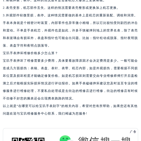
1.表镜摔裂，表停。这样的情况通常是需要机芯大修加上更换表镜。
合肥市蜀山区潜山路111号万象城华润大厦B座12楼03室（需提前预约）
2.表壳变形，机芯部件丢失。这样的情况需要表壳整形或更换加上机芯更换。
3.外观部件轻微受损，表停。这种情况需要做的基本上是机芯的重新装配、调校和润滑。
泉州市丰泽区宝洲路729号浦西万达中心写字楼A座7楼709室（需提前预约）
手表本身就是个精密计时装置，内部零件也异常微小精细，所以它比较怕受到剧烈的冲击
青岛市南区山东路6号华润大厦B座22层04室（需提前预约）
和震动。不单是手表机芯，外观件也是如此，许多不慎被摔到地上的世界名表，除了表壳
烟台市芝罘区胜利路139号万达金融中心A座907室（需提前预约）
和表玻璃会有损坏外，表盘和指针也可能会出问题。比如：指针松动或脱落、指针夜明脱
长春市朝阳区西安大路727号中银大厦A座(旺进大厦)18层09室（需提前预约）
落、表盘字符和夜明点脱落等。
贵阳市南明区都司高架桥路33号亨特国际金融中心14楼14D（需提前预约）
宝玑手表摔坏维修价格多少怎么算？
昆明市盘龙区北京路928号同德昆明广场写字楼10层06室（需提前预约）
宝玑手表摔坏了维修需要多少费用，具体要看故障原因才会决定费用是多少。一般可能会
造成几方面损伤：表镜、表盘、表针、表带、机芯内部，如是外观损伤，需要根据不同损
石家庄市长安区中山东路39号勒泰中心写字楼B座13层07室（需提前预约）
坏位置及损坏程度才能确定修复价格。如是机芯损坏则需要交由专业维修师傅打开后盖检
西安市碑林区南关正街88号华侨城长安国际中心E座6楼10室（需提前预约）
测之后才能根据实际损坏情况进行评估报价。如果手表磕碰摔坏建议您及时送至专业的维
海口市龙华区金贸东路5号海口华润大厦B座17层1707室（需提前预约）
修服务进行维修处理，不要私自处理或是去街边的维修店进行维修，街边的维修店有时候
唐山市路南区新华东道100号万达广场写字楼A座10层1002室（需提前预约）
不但修不好您的腕表还会出现携表跑路的情况。
台州市椒江区东海大道1800号腾达中心东1幢20楼2002室（需提前预约）
以上就是“在哪里可以给宝玑手表刻字”的相关内容，希望对您有所帮助，如果您还有其他
内蒙古自治区呼和浩特市玉泉区大学西街70号华润万象城写字楼（鄂尔多斯大厦）23层2326室（需提前预约）
问题欢迎与宝玑维修服务中心联系，我们竭诚为您服务!
甘肃省兰州市七里河区西津西路16号兰州中心写字楼21层2102室（需提前预约）
重庆市解放碑渝中区民权路28号英利国际金融中心写字楼20层01室（需提前预约）
黑龙江省大庆市萨尔图区会战大街宝玑售后服务中心（需提前预约）