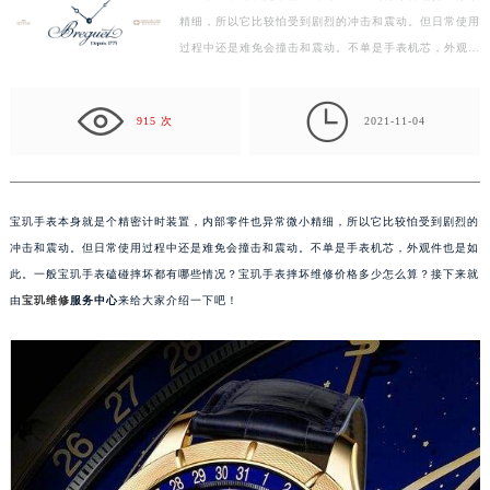
精细，所以它比较怕受到剧烈的冲击和震动。但日常使用
泰州市海陵区永定东路399号置地商务中心东塔写字楼（华润万象城）17层1706室（需提前预约）
过程中还是难免会撞击和震动。不单是手表机芯，外观件
宁波市江北区大闸南路500号来福士广场办公楼20层2009室（需提前预约）
也是如此。一般宝玑手表磕碰摔坏都有哪些情况？宝…
杭州市上城区钱江路1366号华润大厦写字楼A座5层503-5室（需提前预约）

金华市金东区东市南街777号金华万达广场写字楼4号楼22层2209室（需提前预约）
915 次
2021-11-04
绍兴市越城区胜利东路379号世茂天际中心写字楼8层805室（需提前预约）
嘉兴市南湖区广益路705号嘉兴世界贸易中心写字楼A座13层1304室（需提前预约）
南昌市红谷滩新区红谷中大道998号绿地双子塔（中央广场）A1座办公楼14层07室（需提前预约）
宝玑手表本身就是个精密计时装置，内部零件也异常微小精细，所以它比较怕受到剧烈的
济南市历下区经十路11111号华润中心写字楼（万象城）15层1508室（需提前预约）
冲击和震动。但日常使用过程中还是难免会撞击和震动。不单是手表机芯，外观件也是如
广州市天河区天河路230号万菱汇国际中心写字楼A塔7层704室（需提前预约）
此。一般宝玑手表磕碰摔坏都有哪些情况？宝玑手表摔坏维修价格多少怎么算？接下来就
广州市越秀区环市东路371-375号世界贸易中心大厦南塔写字楼15层07室（需提前预约）
由
宝玑维修
服务中心
来给大家介绍一下吧！
深圳市罗湖区深南东路5001号华润大厦写字楼17层1701室（需提前预约）
惠州市惠城区江北文昌一路7号华贸大厦写字楼1座30层05室（需提前预约）
厦门市思明区湖滨东路95号华润大厦写字楼B座11层1104室（需提前预约）
福州市鼓楼区五四路128-1号恒力城写字楼15层03室（需提前预约）
成都市锦江区人民东路6号SAC东原中心写字楼24层2406B室（需提前预约）
重庆市江北区观音桥步行街2号融恒时代广场写字楼9层902室（需提前预约）