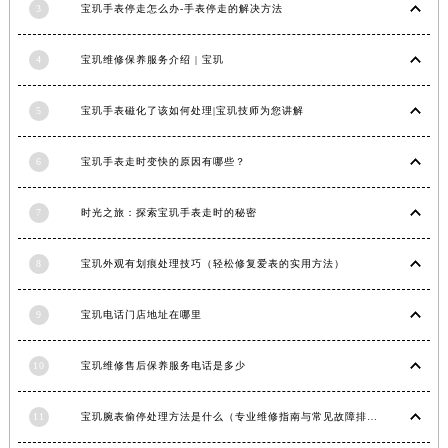
3
宝玑手表停走怎么办-手表停走的解决方法
安徽省阜阳市颍州区颍州北路宝玑售后服务中心（需提前预约）
安徽省淮北市相山区淮海路宝玑售后服务中心（需提前预约）
4
宝玑维修保养服务介绍 | 宝玑
安徽省淮南市田家庵区国庆中路宝玑售后服务中心（需提前预约）
安徽省黄山市屯溪区黄山西路宝玑售后服务中心（需提前预约）
5
宝玑手表磁化了该如何处理|宝玑技师为您讲解
安徽省六安市金安区解放中路宝玑售后服务中心（需提前预约）
安徽省马鞍山市雨山区湖南西路宝玑售后服务中心（需提前预约）
6
宝玑手表走时变快的原因有哪些？
安徽省宿州市埇桥区人民中路宝玑售后服务中心（需提前预约）
7
时光之旅：探索宝玑手表走时的秘密
安徽省铜陵市铜官区石城大道宝玑售后服务中心（需提前预约）
安徽省芜湖市镜湖区中山路步行街宝玑售后服务中心（需提前预约）
8
宝玑外观有划痕处理技巧（轻松修复爱表的实用方法）
安徽省宣城市宣州区叠嶂西路宝玑售后服务中心（需提前预约）
福建省龙岩市新罗区九一南路宝玑售后服务中心（需提前预约）
9
宝玑电话门店地址在哪里
福建省南平市建阳区人民西路宝玑售后服务中心（需提前预约）
福建省宁德市蕉城区天湖东路宝玑售后服务中心（需提前预约）
10
宝玑维修售后保养服务电话是多少
福建省莆田市城厢区霞林街道荔华东大道宝玑售后服务中心（需提前预约）
福建省三明市三元区东乾二路宝玑售后服务中心（需提前预约）
11
宝玑腕表偷停处理方法是什么（专业维修指南与常见故障排查）
福建省漳州市龙文区步港路宝玑售后服务中心（需提前预约）