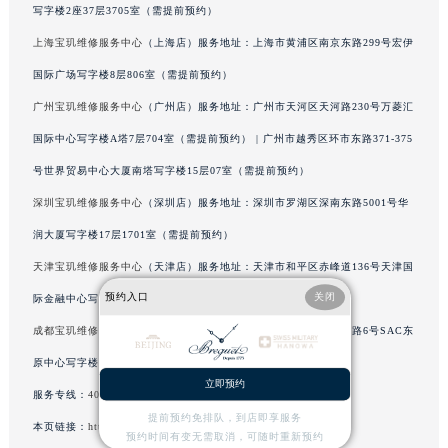
写字楼2座37层3705室（需提前预约）
吉林省松原市宁江区五环大街宝玑售后服务中心（需提前预约）
上海宝玑维修服务中心
（上海店）服务地址：上海市黄浦区南京东路299号宏伊
吉林省通化市东昌区环通乡江南大街宝玑售后服务中心（需提前预约）
国际广场写字楼8层806室（需提前预约）
吉林省延边市延吉市解放路宝玑售后服务中心（需提前预约）
辽宁省鞍山市铁东区站前街宝玑售后服务中心（需提前预约）
广州宝玑维修服务中心
（广州店）服务地址：广州市天河区天河路230号万菱汇
辽宁省本溪市平山区胜利路宝玑售后服务中心（需提前预约）
国际中心写字楼A塔7层704室（需提前预约） | 广州市越秀区环市东路371-375
辽宁省朝阳市双塔区新华路宝玑售后服务中心（需提前预约）
号世界贸易中心大厦南塔写字楼15层07室（需提前预约）
辽宁省丹东市振兴区七经街宝玑售后服务中心（需提前预约）
深圳宝玑维修服务中心
（深圳店）服务地址：深圳市罗湖区深南东路5001号华
辽宁省抚顺市新抚区东一路宝玑售后服务中心（需提前预约）
润大厦写字楼17层1701室（需提前预约）
辽宁省阜新市海州区解放大街宝玑售后服务中心（需提前预约）
天津宝玑维修服务中心
（天津店）服务地址：天津市和平区赤峰道136号天津国
辽宁省葫芦岛市连山区中央路宝玑售后服务中心（需提前预约）
预约入口
关闭
际金融中心写字楼26层2603室（需提前预约）
辽宁省锦州市古塔区中央大街宝玑售后服务中心（需提前预约）
辽宁省辽阳市白塔区新运大街宝玑售后服务中心（需提前预约）
成都宝玑维修服务中心
（成都店）服务地址：成都市锦江区人民东路6号SAC东
辽宁省盘锦市兴隆台区石油大街宝玑售后服务中心（需提前预约）
原中心写字楼24层2406B室（需提前预约）
立即预约
辽宁省铁岭市银州区南马路宝玑售后服务中心（需提前预约）
服务专线：
400-886-1507
辽宁省营口市站前区市府路与渤海大街交叉口宝玑售后服务中心（需提前预约）
提前预约免排队，到店即享服务
本页链接：
http://www.breguetfw.com/problems/586.html
预约时间有变无需取消，可随时重新预约
辽宁省沈阳市沈河区中街路137号亨得利名表维修授权店1楼宝玑售后服务中心（需提前预约）