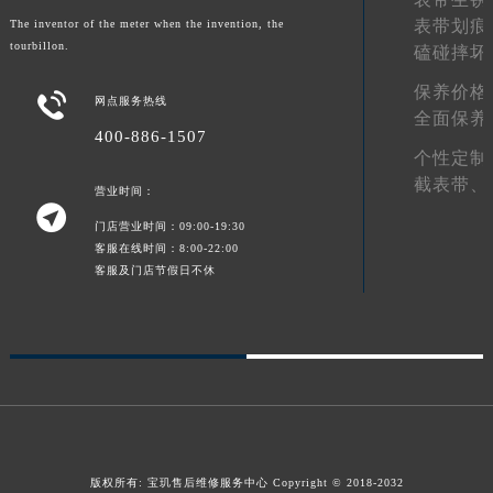
表带划痕
山东省淄博市张店区金晶大道宝玑售后服务中心（需提前预约）
The inventor of the meter when the invention, the
tourbillon.
磕碰摔坏
上海市黄浦区南京东路299号宏伊国际广场写字楼8层806室宝玑售后服务中心（需提前预约）
上海市徐汇区虹桥路3号港汇中心2座37层3705室宝玑售后服务中心（需提前预约）
保养价格

网点服务热线
全面保养
浙江省杭州市上城区钱江路1366号华润大厦A座5层503-5室宝玑售后服务中心（需提前预约）
400-886-1507
浙江省湖州市吴兴区劳动路宝玑售后服务中心（需提前预约）
个性定制
浙江省嘉兴市南湖区广益路705号嘉兴世界贸易中心A座13层1304室宝玑售后服务中心（需提前预约）
截表带、
营业时间：

浙江省金华市金东区东市南街777号金华万达广场4号楼22楼2209室宝玑售后服务中心（需提前预约）
门店营业时间：09:00-19:30
浙江省丽水市莲都区解放街宝玑售后服务中心（需提前预约）
客服在线时间：8:00-22:00
浙江省宁波市江北区大闸南路500号来福士广场办公楼20层2009室宝玑售后服务中心（需提前预约）
客服及门店节假日不休
浙江省衢州市柯城区上街宝玑售后服务中心（需提前预约）
浙江省绍兴市越城区胜利东路379号世茂天际中心写字楼8层805室宝玑售后服务中心（需提前预约）
浙江省舟山市定海区解放东路宝玑售后服务中心（需提前预约）
澳门特别行政区大堂区议事亭前地（新马路）宝玑售后服务中心（需提前预约）
澳门特别行政区风顺堂区南湾大马路宝玑售后服务中心（需提前预约）
澳门特别行政区花地玛堂区关闸广场宝玑售后服务中心（需提前预约）
版权所有:
宝玑售后维修服务中心
Copyright © 2018-2032
澳门特别行政区花王堂区大三巴商圈宝玑售后服务中心（需提前预约）