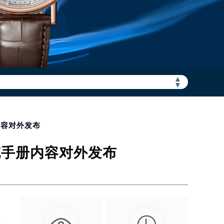
▲
加拨“+86”）
▼
内容对外发布
充手册内容对外发布
、