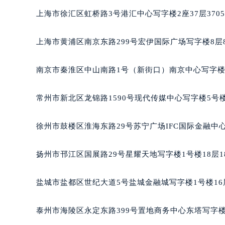
重庆市江北区观音桥步行街2号融恒时
上海市徐汇区虹桥路3号港汇中心写字楼2座37层370
长沙市芙蓉区定王台街道建湘路393
郑州市二七区铭功路10号华润大厦写字
上海市黄浦区南京东路299号宏伊国际广场写字楼8层
太原市迎泽区解放路15号亨得利名
沈阳市沈河区中街路137号亨得利名
南京市秦淮区中山南路1号（新街口）南京中心写字楼2
沈阳市沈河区中街路83号亨得利名
乌鲁木齐市天山区红山路26号时代广场
常州市新北区龙锦路1590号现代传媒中心写字楼5号楼
温州市鹿城区锦绣路1067号置信广场
哈尔滨市道里区友谊西路600号富力中
徐州市鼓楼区淮海东路29号苏宁广场IFC国际金融中心
大连市中山区人民路15号国际金融大
佛山市禅城区季华五路57号万科金融中
扬州市邗江区国展路29号星耀天地写字楼1号楼18层1
东莞市东城街道鸿福东路1号民盈国贸
无锡市梁溪区人民中路139号恒隆广场
盐城市盐都区世纪大道5号盐城金融城写字楼1号楼16
南通市崇川区工农路57号圆融广场写字
苏州市苏州工业园区星港街199号苏州
泰州市海陵区永定东路399号置地商务中心东塔写字楼
武汉市江汉区解放大道686号世界贸易