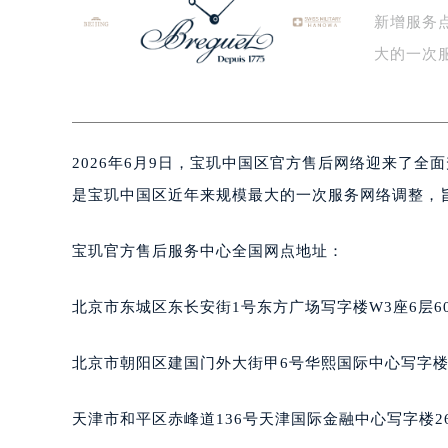
新增服务
盐城市盐都区世纪大道5号盐城金融城写
泰州市海陵区永定东路399号置地商
大的一次
宁波市江北区大闸南路500号来福士广
腕…
杭州市上城区钱江路1366号华润大厦
金华市金东区东市南街777号金华万达
2026年6月9日，宝玑中国区官方售后网络迎来了
绍兴市越城区胜利东路379号世茂天
嘉兴市南湖区广益路705号嘉兴世界贸
是宝玑中国区近年来规模最大的一次服务网络调整，
南昌市红谷滩新区红谷中大道998号
济南市历下区经十路11111号华润中
宝玑官方售后服务中心全国网点地址：
广州市天河区天河路230号万菱汇国
广州市越秀区环市东路371-375号
北京市东城区东长安街1号东方广场写字楼W3座6层6
深圳市罗湖区深南东路5001号华润大
惠州市惠城区江北文昌一路7号华贸大
北京市朝阳区建国门外大街甲6号华熙国际中心写字楼D
厦门市思明区湖滨东路95号华润大厦写
福州市鼓楼区五四路128-1号恒力城
天津市和平区赤峰道136号天津国际金融中心写字楼26
成都市锦江区人民东路6号SAC东原中