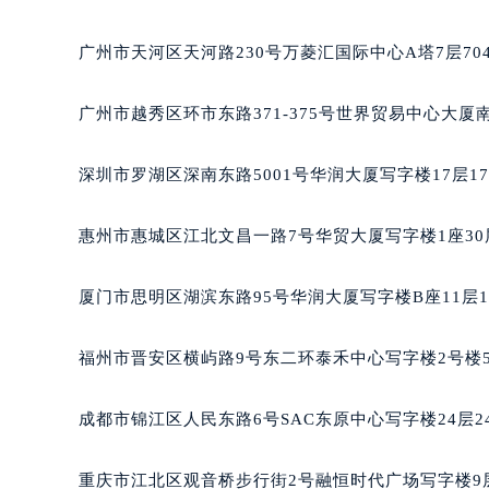
吉林省四平市铁东区紫气大路与南九
广州市天河区天河路230号万菱汇国际中心A塔7层7
吉林省松原市宁江区五环大街宝玑售
吉林省通化市东昌区环通乡江南大街
广州市越秀区环市东路371-375号世界贸易中心大厦
吉林省延边市延吉市解放路宝玑售后
辽宁省鞍山市铁东区站前街宝玑售后
深圳市罗湖区深南东路5001号华润大厦写字楼17层1
辽宁省本溪市平山区胜利路宝玑售后
辽宁省朝阳市双塔区新华路宝玑售后
惠州市惠城区江北文昌一路7号华贸大厦写字楼1座30
辽宁省丹东市振兴区七经街宝玑售后
辽宁省抚顺市新抚区东一路宝玑售后
厦门市思明区湖滨东路95号华润大厦写字楼B座11层1
辽宁省阜新市海州区解放大街宝玑售
辽宁省葫芦岛市连山区中央路宝玑售
福州市晋安区横屿路9号东二环泰禾中心写字楼2号楼5
辽宁省锦州市古塔区中央大街宝玑售
辽宁省辽阳市白塔区新运大街宝玑售
成都市锦江区人民东路6号SAC东原中心写字楼24层2
辽宁省盘锦市兴隆台区石油大街宝玑
辽宁省铁岭市银州区南马路宝玑售后
重庆市江北区观音桥步行街2号融恒时代广场写字楼9层
辽宁省营口市站前区市府路与渤海大