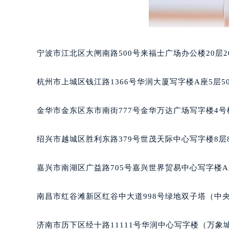
黑龙江省大庆市萨尔图区会战大街宝
黑龙江省鹤岗市向阳区红军路宝玑售
黑龙江省黑河市爱辉区中央街宝玑售
宁波市江北区大闸南路500号来福士广场办公楼20层2
黑龙江省鸡西市鸡冠区红军路宝玑售
黑龙江省佳木斯市向阳区长安路宝玑
杭州市上城区钱江路1366号华润大厦写字楼A座5层5
黑龙江省牡丹江市东安区太平路宝玑
黑龙江省七台河市桃山区大同街宝玑
金华市金东区东市南街777号金华万达广场写字楼4号楼
黑龙江省齐齐哈尔市龙沙区龙华路宝
黑龙江省双鸭山市尖山区新兴大街宝
绍兴市越城区胜利东路379号世茂天际中心写字楼8层
黑龙江省绥化市北林区新华街与康庄
黑龙江省伊春市伊美区通河路宝玑售
嘉兴市南湖区广益路705号嘉兴世界贸易中心写字楼A座
吉林省白城市洮北区明仁南街宝玑售
吉林省白山市浑江区浑江大街宝玑售
南昌市红谷滩新区红谷中大道998号绿地双子塔（中央广
吉林省吉林市船营区河南街宝玑售后
吉林省辽源市龙山区人民大街宝玑售
济南市历下区经十路11111号华润中心写字楼（万象城
吉林省梅河口市新华街道梅河大街宝