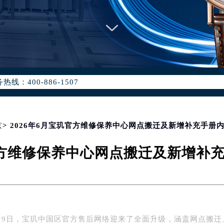
优化升级公告
：400-886-1507
6-1507，服务覆盖中国大陆、香港、澳门、台湾全部区域（非大陆需
点地址：
国际中心写字楼D座11层1102室（北京总部）（需提前预约）
字楼W3座6层602室（需提前预约）
京
> 2026年6月宝玑官方维修保养中心网点搬迁及新增补充手册
融中心写字楼26层2603室（需提前预约）
玑官方维修保养中心网点搬迁及新增补
2座37层3705室（需提前预约）
际广场写字楼8层806室（需提前预约）
南京中心写字楼22层C1-1室（需提前预约）
中心写字楼5号楼10层1008室（需提前预约）
FC国际金融中心写字楼35层3508室（需提前预约）
年6月9日，宝玑中国区官方售后网络迎来了全面升级，涵盖网点搬迁
楼1号楼18层1803室（需提前预约）