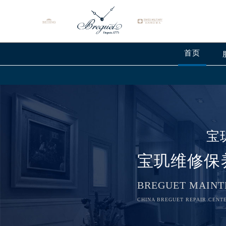
首页
宝
宝玑维修保
BREGUET MAINT
CHINA BREGUET REPAIR CENTE