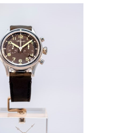
楼1224室（需提前预约）
大厦B座12楼03室（需提前预约）
心写字楼A座7楼709室（需提前预约）
2层04室（需提前预约）
心A座907室（需提前预约）
A座(旺进大厦)18层09室（需提前预约）
国际金融中心14楼14D（需提前预约）
广场写字楼10层06室（需提前预约）
心写字楼B座13层07室（需提前预约）
安国际中心E座6楼10室（需提前预约）
B座17层1707室（需提前预约）
写字楼A座10层1002室（需提前预约）
心东1幢20楼2002室（需提前预约）
街70号华润万象城写字楼（鄂尔多斯大厦）23层2326室（需
州中心写字楼21层2102室（需提前预约）
国际金融中心写字楼20层01室（需提前预约）