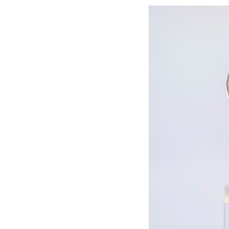
南宁市青秀区金湖路59号地王大厦12
合肥市蜀山区潜山路111号万象城华润
泉州市丰泽区宝洲路729号浦西万达中
青岛市南区山东路6号华润大厦B座2
烟台市芝罘区胜利路139号万达金融中
长春市朝阳区西安大路727号中银大厦
贵阳市南明区都司高架桥路33号亨特
昆明市盘龙区北京路928号同德昆明
石家庄市长安区中山东路39号勒泰中
西安市碑林区南关正街88号华侨城长
海口市龙华区金贸东路5号海口华润大厦
唐山市路南区新华东道100号万达广场
台州市椒江区东海大道1800号腾达中
内蒙古自治区呼和浩特市玉泉区大学西
甘肃省兰州市七里河区西津西路16号兰
重庆市解放碑渝中区民权路28号英利