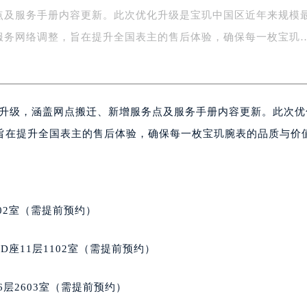
点及服务手册内容更新。此次优化升级是宝玑中国区近年来规模
字楼1号楼16层1604室（需提前预约）
务中心东塔写字楼（华润万象城）17层1706室（需提前预约）
服务网络调整，旨在提升全国表主的售后体验，确保每一枚宝玑
场办公楼20层2009室（需提前预约）
写字楼A座5层503-5室（需提前预约）
广场写字楼4号楼22层2209室（需提前预约）
全面升级，涵盖网点搬迁、新增服务点及服务手册内容更新。此次
际中心写字楼8层805室（需提前预约）
易中心写字楼A座13层1304室（需提前预约）
旨在提升全国表主的售后体验，确保每一枚宝玑腕表的品质与价
绿地双子塔（中央广场）A1座办公楼14层07室（需提前预约）
心写字楼（万象城）15层1508室（需提前预约）
际中心写字楼A塔7层704室（需提前预约）
世界贸易中心大厦南塔写字楼15层07室（需提前预约）
02室（需提前预约）
厦写字楼17层1701室（需提前预约）
厦写字楼1座30层05室（需提前预约）
座11层1102室（需提前预约）
字楼B座11层1104室（需提前预约）
写字楼15层03室（需提前预约）
层2603室（需提前预约）
心写字楼24层2406B室（需提前预约）