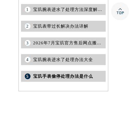

1
宝玑腕表进水了处理方法深度解析（避免损害与延长使用寿命的技巧）
2
宝玑表带过长解决办法详解
3
2026年7月宝玑官方售后网点搬迁与新设完整补充最终公告
4
宝玑腕表进水了处理办法大全
5
宝玑手表偷停处理办法是什么