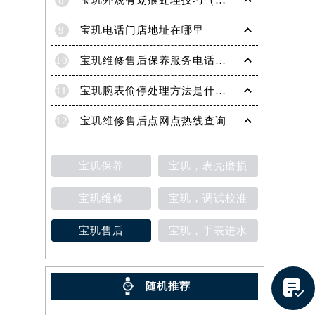
8
宝玑外观有划痕处理技巧（轻松修复爱表的实用方法）
9
宝玑电话门店地址在哪里
10
宝玑维修售后保养服务电话是多少
11
宝玑腕表偷停处理方法是什么（专业维修指南与常见故障排查）
12
宝玑维修售后点网点热线查询
宝玑保养
宝玑，表壳磨损
宝玑维修
宝玑，调试校准
宝玑售后
宝玑，手表进水
提前预约）

随机推荐