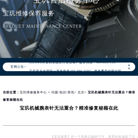
宝玑维修保养服务
BREGUET MAINTENANCE CENTER
2026年8月宝玑中国区售后服务网络优化升级公告
2026年8月宝玑全国官方售后客户服务热线：400-886-1507
▲
官网公告>
宝玑官方全国统一服务热线400-886-1507，服务覆盖中国大陆、香港、澳门、台湾全部区域（非大陆需加拨“+86”）
▼
2026年8月宝玑售后服务中心最新网点地址：
北京市朝阳区建国门外大街甲6号华熙国际中心写字楼D座11层1102室（北京总部）（需提前预约）
当前位置：
宝玑维修服务中心
>
问题/知识/资讯
>
北京
> 宝玑机械腕表针无法重合？精准
北京市东城区东长安街1号东方广场写字楼W3座6层602室（需提前预约）
修复秘籍在此
天津市和平区赤峰道136号天津国际金融中心写字楼26层2603室（需提前预约）
宝玑机械腕表针无法重合？精准修复秘籍在此
上海市徐汇区虹桥路3号港汇中心写字楼2座37层3705室（需提前预约）
上海市黄浦区南京东路299号宏伊国际广场写字楼8层806室（需提前预约）
南京市秦淮区中山南路1号（新街口）南京中心写字楼22层C1-1室（需提前预约）
常州市新北区龙锦路1590号现代传媒中心写字楼5号楼10层1008室（需提前预约）
【宝玑保养】在一个风和日丽的下午，老李轻轻地叹了口