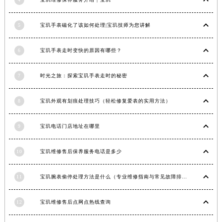
福建省莆田市城厢区霞林街道荔华东大道宝玑售后服务中心（需提前预约）
福建省三明市三元区东乾二路宝玑售后服务中心（需提前预约）
5
宝玑手表磁化了该如何处理|宝玑技师为您讲解
福建省漳州市龙文区步港路宝玑售后服务中心（需提前预约）
6
宝玑手表走时变快的原因有哪些？
江苏省常州市新北区龙锦路1590号现代传媒中心5号楼10层1008室宝玑售后服务中心（需提前预约）
江苏省淮安市清江浦区淮海北路宝玑售后服务中心（需提前预约）
7
时光之旅：探索宝玑手表走时的秘密
江苏省连云港市海州区通灌北路宝玑售后服务中心（需提前预约）
江苏省南京市秦淮区中山南路1号南京中心22层22-C1-C3室宝玑售后服务中心（需提前预约）
8
宝玑外观有划痕处理技巧（轻松修复爱表的实用方法）
江苏省宿迁市宿城区西湖路宝玑售后服务中心（需提前预约）
江苏省泰州市海陵区永定东路399号置地商务中心东塔（华润万象城）17层1706室宝玑售后服务中心（需提前预约）
9
宝玑电话门店地址在哪里
江苏省徐州市鼓楼区淮海东路29号苏宁广场IFC国际金融中心35层3508室宝玑售后服务中心（需提前预约）
江苏省盐城市盐都区世纪大道5号盐城金融城写字楼1号楼16层1604室宝玑售后服务中心（需提前预约）
10
宝玑维修售后保养服务电话是多少
江苏省扬州市邗江区国展路29号星耀天地写字楼1号楼18层1803室宝玑售后服务中心（需提前预约）
11
宝玑腕表偷停处理方法是什么（专业维修指南与常见故障排查）
江苏省镇江市京口区中山东路宝玑售后服务中心（需提前预约）
江西省抚州市临川区赣东大道宝玑售后服务中心（需提前预约）
12
宝玑维修售后点网点热线查询
江西省赣州市章贡区文清路宝玑售后服务中心（需提前预约）
江西省吉安市吉州区井冈山大道宝玑售后服务中心（需提前预约）