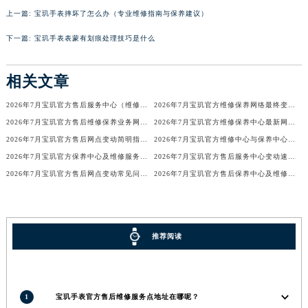
上一篇:
宝玑手表摔坏了怎么办（专业维修指南与保养建议）
内蒙古自治区锡林郭勒盟市锡林浩特市光明街与额尔敦路交叉口宝玑售后服务中心（需提前预约）
内蒙古自治区兴安盟市乌兰浩特市兴安大街宝玑售后服务中心（需提前预约）
下一篇:
宝玑手表表蒙有划痕处理技巧是什么
山西省大同市平城区迎宾街宝玑售后服务中心（需提前预约）
山西省晋城市城区黄华街宝玑售后服务中心（需提前预约）
相关文章
山西省晋中市榆次区顺城街宝玑售后服务中心（需提前预约）
2026年7月宝玑官方售后服务中心（维修保养）迁址及新开补充最终通告
2026年7月宝玑官方维修保养网络最终变动明细补充版（搬迁+新设）最终确认
山西省临汾市尧都区解放路宝玑售后服务中心（需提前预约）
2026年7月宝玑官方售后维修保养业务网点变更记录公告发布
2026年7月宝玑官方维修保养中心最新网点清单补充版（含迁址新开）
山西省吕梁市离石区永宁中路与建设街交叉口宝玑售后服务中心（需提前预约）
2026年7月宝玑官方售后网点变动简明指引补充修订（搬迁+新增）
2026年7月宝玑官方维修中心与保养中心网点变动全知道
山西省朔州市朔城区怡西路与鄯阳西街交汇处宝玑售后服务中心（需提前预约）
2026年7月宝玑官方保养中心及维修服务点变动对照补充确认终稿文件
2026年7月宝玑官方售后服务中心变动速查（迁址+新增）
山西省忻州市忻府区和平东街与七一南路交叉口宝玑售后服务中心（需提前预约）
2026年7月宝玑官方售后网点变动常见问题解答（迁址及新增）
2026年7月宝玑官方售后保养中心及维修点最新分布情况（搬迁新开）
山西省阳泉市郊区平阳东街与新城大道交叉口宝玑售后服务中心（需提前预约）
山西省运城市盐湖区河东街宝玑售后服务中心（需提前预约）
山西省长治市潞州区英雄中路宝玑售后服务中心（需提前预约）
推荐阅读
山西省太原市迎泽区迎泽街道解放路15号亨得利名表维修授权店3楼宝玑售后服务中心（需提前预约）
天津市和平区赤峰道136号天津国际金融中心26层2603室宝玑售后服务中心（需提前预约）
安徽省安庆市迎江区人民路宝玑售后服务中心（需提前预约）
1
宝玑手表官方售后维修服务点地址在哪呢？
安徽省蚌埠市蚌山区淮河路宝玑售后服务中心（需提前预约）