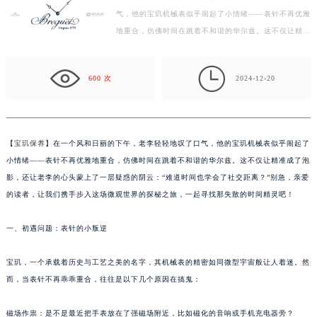
气，他的宝玑机械表似乎闹起了小情绪——表针不再优雅
徐州市鼓楼区淮海东路29号苏宁广场IFC国际金融中心写字楼35层3508室（需提前预约）
地重合，仿佛时间在跳着不和谐的华尔兹。这不仅让精准
扬州市邗江区国展路29号星耀天地写字楼1号楼18层1803室（需提前预约）
成了泡影，还让老李的心头蒙上了一层疑惑的阴云：“难
盐城市盐都区世纪大道5号盐城金融城写字楼1号楼16层1604室（需提前预约）
道…

泰州市海陵区永定东路399号置地商务中心东塔写字楼（华润万象城）17层1706室（需提前预约）
600 次
2024-12-20
宁波市江北区大闸南路500号来福士广场办公楼20层2009室（需提前预约）
杭州市上城区钱江路1366号华润大厦写字楼A座5层503-5室（需提前预约）
金华市金东区东市南街777号金华万达广场写字楼4号楼22层2209室（需提前预约）
【
宝玑保养
】在一个风和日丽的下午，老李轻轻地叹了口气，他的宝玑机械表似乎闹起了
绍兴市越城区胜利东路379号世茂天际中心写字楼8层805室（需提前预约）
小情绪——表针不再优雅地重合，仿佛时间在跳着不和谐的华尔兹。这不仅让精准成了泡
嘉兴市南湖区广益路705号嘉兴世界贸易中心写字楼A座13层1304室（需提前预约）
影，还让老李的心头蒙上了一层疑惑的阴云：“难道时间也学会了社交距离？”别急，亲爱
南昌市红谷滩新区红谷中大道998号绿地双子塔（中央广场）A1座办公楼14层07室（需提前预约）
的读者，让我们携手步入这场微观世界的探秘之旅，一起寻找那失散的时间精灵吧！
济南市历下区经十路11111号华润中心写字楼（万象城）15层1508室（需提前预约）
一、初遇问题：表针的小叛逆
广州市天河区天河路230号万菱汇国际中心写字楼A塔7层704室（需提前预约）
广州市越秀区环市东路371-375号世界贸易中心大厦南塔写字楼15层07室（需提前预约）
宝玑，一个承载着历史与工艺之美的名字，其机械表的精密如同微型宇宙般让人着迷。然
深圳市罗湖区深南东路5001号华润大厦写字楼17层1701室（需提前预约）
而，当表针不再乖乖重合，往往是以下几个原因在搞鬼：
惠州市惠城区江北文昌一路7号华贸大厦写字楼1座30层05室（需提前预约）
厦门市思明区湖滨东路95号华润大厦写字楼B座11层1104室（需提前预约）
磁场作祟：是不是最近把手表放在了强磁场附近，比如磁化的音响或手机充电器旁？