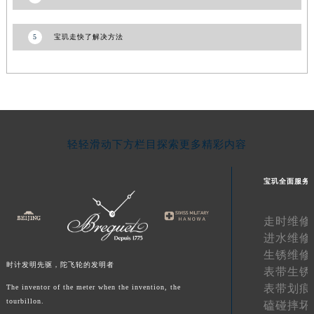
山东省威海市环翠区新威海路89号振华商厦一楼名表维修宝玑售后服务中心（需提前预约）
山东省潍坊市奎文区东风东街宝玑售后服务中心（需提前预约）
5
宝玑走快了解决方法
山东省枣庄市滕州市北辛路与善国路交叉口宝玑售后服务中心（需提前预约）
山东省淄博市张店区金晶大道宝玑售后服务中心（需提前预约）
上海市黄浦区南京东路299号宏伊国际广场写字楼8层806室宝玑售后服务中心（需提前预约）
上海市徐汇区虹桥路3号港汇中心2座37层3705室宝玑售后服务中心（需提前预约）
浙江省杭州市上城区钱江路1366号华润大厦A座5层503-5室宝玑售后服务中心（需提前预约）
轻轻滑动下方栏目探索更多精彩内容
浙江省湖州市吴兴区劳动路宝玑售后服务中心（需提前预约）
浙江省嘉兴市南湖区广益路705号嘉兴世界贸易中心A座13层1304室宝玑售后服务中心（需提前预约）
宝玑全面服务
浙江省金华市金东区东市南街777号金华万达广场4号楼22楼2209室宝玑售后服务中心（需提前预约）
浙江省丽水市莲都区解放街宝玑售后服务中心（需提前预约）
走时维修
浙江省宁波市江北区大闸南路500号来福士广场办公楼20层2009室宝玑售后服务中心（需提前预约）
进水维修
浙江省衢州市柯城区上街宝玑售后服务中心（需提前预约）
生锈维修
时计发明先驱，陀飞轮的发明者
表带生锈
浙江省绍兴市越城区胜利东路379号世茂天际中心写字楼8层805室宝玑售后服务中心（需提前预约）
表带划痕
The inventor of the meter when the invention, the
浙江省舟山市定海区解放东路宝玑售后服务中心（需提前预约）
tourbillon.
磕碰摔坏
澳门特别行政区大堂区议事亭前地（新马路）宝玑售后服务中心（需提前预约）