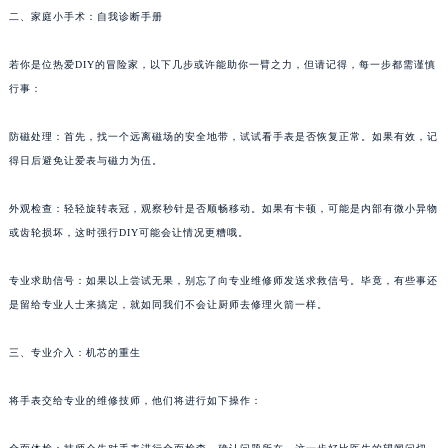
二、家庭小手术：自我诊断手册
苏州市苏州工业园区星港街199号苏州中心办公楼C座22层08室（需提前预约）
武汉市江汉区解放大道686号世界贸易大厦38层09室（需提前预约）
若你是位热爱DIY的冒险家，以下几步或许能助你一臂之力，但请记得，每一步都需谨慎
南宁市青秀区金湖路59号地王大厦12楼1224室（需提前预约）
行事：
合肥市蜀山区潜山路111号万象城华润大厦B座12楼03室（需提前预约）
泉州市丰泽区宝洲路729号浦西万达中心写字楼A座7楼709室（需提前预约）
防磁处理：首先，找一个远离磁场的安全地带，试试看手表是否恢复正常。如果有效，记
得日后避免让爱表与磁力为伍。
青岛市南区山东路6号华润大厦B座22层04室（需提前预约）
烟台市芝罘区胜利路139号万达金融中心A座907室（需提前预约）
外观检查：轻轻旋转表冠，观察秒针是否顺畅移动。如果有卡顿，可能是内部有微小异物
长春市朝阳区西安大路727号中银大厦A座(旺进大厦)18层09室（需提前预约）
或齿轮损坏，这时强行DIY可能会让情况更糟哦。
贵阳市南明区都司高架桥路33号亨特国际金融中心14楼14D（需提前预约）
昆明市盘龙区北京路928号同德昆明广场写字楼10层06室（需提前预约）
专业求助信号：如果以上尝试无果，别忘了向专业维修师发送求救信号。毕竟，有些事还
石家庄市长安区中山东路39号勒泰中心写字楼B座13层07室（需提前预约）
是留给专业人士来搞定，就如同我们不会让厨师去修理火箭一样。
西安市碑林区南关正街88号华侨城长安国际中心E座6楼10室（需提前预约）
三、专业介入：机芯的重生
海口市龙华区金贸东路5号海口华润大厦B座17层1707室（需提前预约）
唐山市路南区新华东道100号万达广场写字楼A座10层1002室（需提前预约）
将手表交给专业的维修技师，他们将进行如下操作：
台州市椒江区东海大道1800号腾达中心东1幢20楼2002室（需提前预约）
内蒙古自治区呼和浩特市玉泉区大学西街70号华润万象城写字楼（鄂尔多斯大厦）23层2326室（需提前预约）