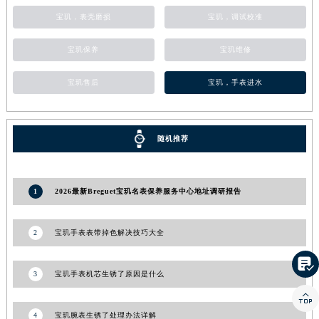
江西省景德镇市珠山区珠山中路宝玑售后服务中心（需提前预约）
宝玑，表壳磨损
宝玑，调试校准
江西省九江市浔阳区浔阳路宝玑售后服务中心（需提前预约）
宝玑保养
宝玑维修
江西省南昌市红谷滩新区红谷中大道998号绿地双子塔（中央广场）A1座办公楼14层1407室宝玑售后服务中心（需提前预约）
江西省萍乡市安源区萍安北大道与康庄路交叉口宝玑售后服务中心（需提前预约）
宝玑售后
宝玑，手表进水
江西省上饶市信州区滨江西路宝玑售后服务中心（需提前预约）
江西省新余市渝水区北湖西路宝玑售后服务中心（需提前预约）
江西省宜春市袁州区中山中路宝玑售后服务中心（需提前预约）
随机推荐
江西省鹰潭市月湖区胜利东路宝玑售后服务中心（需提前预约）
山东省德州市德城区东风中路宝玑售后服务中心（需提前预约）
1
2026最新Breguet宝玑名表保养服务中心地址调研报告
山东省东营市东营区济南路宝玑售后服务中心（需提前预约）
山东省济南市历下区经十路11111号华润中心写字楼（万象城）15层1508室宝玑售后服务中心（需提前预约）
2
宝玑手表表带掉色解决技巧大全
山东省济宁市任城区太白楼路宝玑售后服务中心（需提前预约）
山东省莱芜市文化南路8号银座商城名表维修一楼名表维修宝玑售后服务中心（需提前预约）

3
宝玑手表机芯生锈了原因是什么
山东省临沂市兰山区解放路宝玑售后服务中心（需提前预约）

山东省日照市东港区烟台路宝玑售后服务中心（需提前预约）
山东省泰安市泰山区财源街道泰山大街宝玑售后服务中心（需提前预约）
4
宝玑腕表生锈了处理办法详解