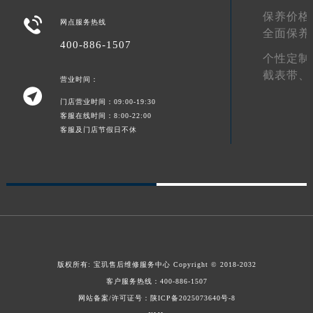
保养价格
澳门特别行政区风顺堂区南湾大马路宝玑售后服务中心（需提前预约）

网点服务热线
全面保养
澳门特别行政区花地玛堂区关闸广场宝玑售后服务中心（需提前预约）
400-886-1507
澳门特别行政区花王堂区大三巴商圈宝玑售后服务中心（需提前预约）
个性定制
截表带、
澳门特别行政区嘉模堂区官也街宝玑售后服务中心（需提前预约）
营业时间：

澳门省路氹城市金光大道宝玑售后服务中心（需提前预约）
门店营业时间：09:00-19:30
澳门特别行政区望德堂区塔石广场宝玑售后服务中心（需提前预约）
客服在线时间：8:00-22:00
客服及门店节假日不休
福建省福州市鼓楼区五四路128-1号恒力城写字楼15层03室宝玑售后服务中心（需提前预约）
福建省厦门市思明区湖滨东路95号万象城华润大厦B座11层1104室宝玑售后服务中心（需提前预约）
广东省潮州市潮安区新风路与潮汕路交汇处宝玑售后服务中心（需提前预约）
广东省广州市天河区天河路230号万菱汇国际中心A塔7层704室宝玑售后服务中心（需提前预约）
广东省广州市越秀区环市东路371-375号世界贸易中心大厦南塔15层1507室宝玑售后服务中心（需提前预约）
广东省河源市源城区越王大道宝玑售后服务中心（需提前预约）
广东省惠州市惠城区江北文昌一路7号华贸大厦1座30层3005室宝玑售后服务中心（需提前预约）
版权所有:
宝玑售后维修服务中心
Copyright © 2018-2032
广东省江门市蓬江区广场西路宝玑售后服务中心（需提前预约）
客户服务热线：
400-886-1507
广东省揭阳市榕城进贤门步行街宝玑售后服务中心（需提前预约）
网站备案/许可证号：陕ICP备2025073640号-8
广东省茂名市电白区水东街道迎宾大道宝玑售后服务中心（需提前预约）