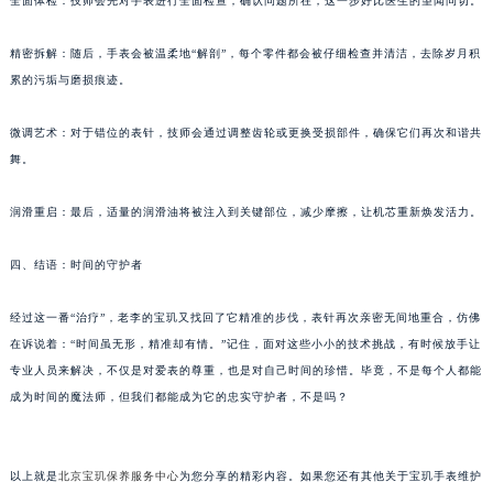
全面体检：技师会先对手表进行全面检查，确认问题所在，这一步好比医生的望闻问切。
甘肃省兰州市七里河区西津西路16号兰州中心写字楼21层2102室（需提前预约）
精密拆解：随后，手表会被温柔地“解剖”，每个零件都会被仔细检查并清洁，去除岁月积
重庆市解放碑渝中区民权路28号英利国际金融中心写字楼20层01室（需提前预约）
累的污垢与磨损痕迹。
黑龙江省大庆市萨尔图区会战大街宝玑售后服务中心（需提前预约）
黑龙江省鹤岗市向阳区红军路宝玑售后服务中心（需提前预约）
微调艺术：对于错位的表针，技师会通过调整齿轮或更换受损部件，确保它们再次和谐共
黑龙江省黑河市爱辉区中央街宝玑售后服务中心（需提前预约）
舞。
黑龙江省鸡西市鸡冠区红军路宝玑售后服务中心（需提前预约）
黑龙江省佳木斯市向阳区长安路宝玑售后服务中心（需提前预约）
润滑重启：最后，适量的润滑油将被注入到关键部位，减少摩擦，让机芯重新焕发活力。
黑龙江省牡丹江市东安区太平路宝玑售后服务中心（需提前预约）
四、结语：时间的守护者
黑龙江省七台河市桃山区大同街宝玑售后服务中心（需提前预约）
黑龙江省齐齐哈尔市龙沙区龙华路宝玑售后服务中心（需提前预约）
经过这一番“治疗”，老李的宝玑又找回了它精准的步伐，表针再次亲密无间地重合，仿佛
黑龙江省双鸭山市尖山区新兴大街宝玑售后服务中心（需提前预约）
在诉说着：“时间虽无形，精准却有情。”记住，面对这些小小的技术挑战，有时候放手让
黑龙江省绥化市北林区新华街与康庄路交叉口宝玑售后服务中心（需提前预约）
专业人员来解决，不仅是对爱表的尊重，也是对自己时间的珍惜。毕竟，不是每个人都能
黑龙江省伊春市伊美区通河路宝玑售后服务中心（需提前预约）
成为时间的魔法师，但我们都能成为它的忠实守护者，不是吗？
吉林省白城市洮北区明仁南街宝玑售后服务中心（需提前预约）
吉林省白山市浑江区浑江大街宝玑售后服务中心（需提前预约）
以上就是
北京宝玑保养服务中心
为您分享的精彩内容。如果您还有其他关于宝玑手表维护
吉林省吉林市船营区河南街宝玑售后服务中心（需提前预约）