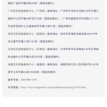
国际广场写字楼8层806室（需提前预约）
辽宁省铁岭市银州区南马路宝玑售后服务中心（需提前预约）
广州宝玑维修服务中心
（广州店）服务地址：广州市天河区天河路230号万菱汇
辽宁省营口市站前区市府路与渤海大街交叉口宝玑售后服务中心（需提前预约）
辽宁省沈阳市沈河区中街路137号亨得利名表维修授权店1楼宝玑售后服务中心（需提前预约）
国际中心写字楼A塔7层704室（需提前预约） | 广州市越秀区环市东路371-375
辽宁省沈阳市沈河区中街路83号亨得利名表维修授权店1楼宝玑售后服务中心（需提前预约）
号世界贸易中心大厦南塔写字楼15层07室（需提前预约）
北京市朝阳区建国门外大街甲6号华熙国际中心D座11层1102室宝玑售后服务中心（北京总部）（需提前预约）
深圳宝玑维修服务中心
（深圳店）服务地址：深圳市罗湖区深南东路5001号华
北京市东城区东长安街1号王府井东方广场W3座6层602室宝玑售后服务中心（需提前预约）
润大厦写字楼17层1701室（需提前预约）
河北省保定市竞秀区朝阳北大街北国先天下宝玑售后服务中心（需提前预约）
天津宝玑维修服务中心
（天津店）服务地址：天津市和平区赤峰道136号天津国
内蒙古自治区阿拉善盟市左旗土尔扈特大街宝玑售后服务中心（需提前预约）
际金融中心写字楼26层2603室（需提前预约）
内蒙古自治区巴彦淖尔市临河区新华街宝玑售后服务中心（需提前预约）
成都宝玑维修服务中心
（成都店）服务地址：成都市锦江区人民东路6号SAC东
内蒙古自治区包头市青山区幸福路甲3号王府井百货名表维修宝玑售后服务中心（需提前预约）
内蒙古自治区赤峰市红山区哈达街宝玑售后服务中心（需提前预约）
原中心写字楼24层2406B室（需提前预约）
内蒙古自治区鄂尔多斯市东胜区伊金霍洛街宝玑售后服务中心（需提前预约）
服务专线：
400-886-1507
内蒙古自治区呼伦贝尔市海拉尔区中央街宝玑售后服务中心（需提前预约）
本页链接：
http://www.breguetfw.com/problems/beijing/3764.html
内蒙古自治区通辽市科尔沁区明仁大街宝玑售后服务中心（需提前预约）
内蒙古自治区乌海市海勃湾区人民南路宝玑售后服务中心（需提前预约）
内蒙古自治区乌兰察布市集宁区恩和大街宝玑售后服务中心（需提前预约）