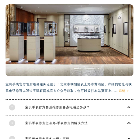
安徽省亳州市谯城区魏武大道宝玑售后服务中心（需提前预约）
安徽省池州市贵池区长江路宝玑售后服务中心（需提前预约）
安徽省滁州市琅琊区南谯北路宝玑售后服务中心（需提前预约）
安徽省阜阳市颍州区颍州北路宝玑售后服务中心（需提前预约）
安徽省淮北市相山区淮海路宝玑售后服务中心（需提前预约）
安徽省淮南市田家庵区国庆中路宝玑售后服务中心（需提前预约）
安徽省黄山市屯溪区黄山西路宝玑售后服务中心（需提前预约）
安徽省六安市金安区解放中路宝玑售后服务中心（需提前预约）
安徽省马鞍山市雨山区湖南西路宝玑售后服务中心（需提前预约）
宝玑手表官方售后维修服务点位于：北京市朝阳区及上海市黄浦区。详细的地址与联
安徽省宿州市埇桥区人民中路宝玑售后服务中心（需提前预约）
系电话您可以通过宝玑官网或官方公众号获取，也可以拨打本站页面上......
详情 >
安徽省铜陵市铜官区石城大道宝玑售后服务中心（需提前预约）
安徽省芜湖市镜湖区中山路步行街宝玑售后服务中心（需提前预约）
2
宝玑手表官方售后维修服务点电话是多少？
安徽省宣城市宣州区叠嶂西路宝玑售后服务中心（需提前预约）
福建省龙岩市新罗区九一南路宝玑售后服务中心（需提前预约）
3
宝玑手表停走怎么办-手表停走的解决方法
福建省南平市建阳区人民西路宝玑售后服务中心（需提前预约）
福建省宁德市蕉城区天湖东路宝玑售后服务中心（需提前预约）
4
宝玑维修保养服务介绍 | 宝玑