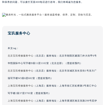
和保养的问题，可以拨打页面400电话进行咨询，我们将竭诚为您服务。
吉林省辽源市龙山区人民大街宝玑售后服务中心（需提前预约）
吉林省梅河口市新华街道梅河大街宝玑售后服务中心（需提前预约）
吉林省四平市铁东区紫气大路与南九经街交汇处宝玑售后服务中心（需提前预约）
吉林省松原市宁江区五环大街宝玑售后服务中心（需提前预约）
吉林省通化市东昌区环通乡江南大街宝玑售后服务中心（需提前预约）
宝玑服务中心
吉林省延边市延吉市解放路宝玑售后服务中心（需提前预约）
辽宁省鞍山市铁东区站前街宝玑售后服务中心（需提前预约）
本文tag：
辽宁省本溪市平山区胜利路宝玑售后服务中心（需提前预约）
北京宝玑维修服务中心
（北京店）服务地址：北京市朝阳区建国门外大街甲6号
辽宁省朝阳市双塔区新华路宝玑售后服务中心（需提前预约）
华熙国际中心写字楼D座11层1102室（北京总部）（需提前预约）
辽宁省丹东市振兴区七经街宝玑售后服务中心（需提前预约）
辽宁省抚顺市新抚区东一路宝玑售后服务中心（需提前预约）
北京宝玑维修服务中心
（北京店）服务地址：北京市东城区东长安街1号东方广
辽宁省阜新市海州区解放大街宝玑售后服务中心（需提前预约）
场写字楼W3座6层602室（需提前预约）
辽宁省葫芦岛市连山区中央路宝玑售后服务中心（需提前预约）
上海宝玑维修服务中心
（上海店）服务地址：上海市徐汇区虹桥路3号港汇中心
辽宁省锦州市古塔区中央大街宝玑售后服务中心（需提前预约）
写字楼2座37层3705室（需提前预约）
辽宁省辽阳市白塔区新运大街宝玑售后服务中心（需提前预约）
上海宝玑维修服务中心
（上海店）服务地址：上海市黄浦区南京东路299号宏伊
辽宁省盘锦市兴隆台区石油大街宝玑售后服务中心（需提前预约）