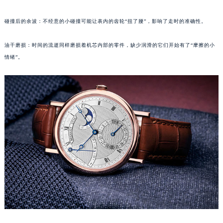
福州市鼓楼区五四路128-1号恒力城写字楼15层03室（需提前预约）
碰撞后的余波：不经意的小碰撞可能让表内的齿轮“扭了腰”，影响了走时的准确性。
成都市锦江区人民东路6号SAC东原中心写字楼24层2406B室（需提前预约）
重庆市江北区观音桥步行街2号融恒时代广场写字楼9层902室（需提前预约）
油干磨损：时间的流逝同样磨损着机芯内部的零件，缺少润滑的它们开始有了“摩擦的小
长沙市芙蓉区定王台街道建湘路393号世茂环球金融中心写字楼（芙蓉广场）10层13室（需提前预约）
情绪”。
郑州市二七区铭功路10号华润大厦写字楼29层2905室（需提前预约）
太原市迎泽区解放路15号亨得利名表服务中心（品牌授权店）3层整层（需提前预约）
沈阳市沈河区中街路137号亨得利名表服务中心（品牌授权店）1层整层（需提前预约）
沈阳市沈河区中街路83号亨得利名表服务中心（品牌授权店）1层整层（需提前预约）
乌鲁木齐市天山区红山路26号时代广场（CCMALL）C座17层17-B（需提前预约）
温州市鹿城区锦绣路1067号置信广场10层1015室（需提前预约）
哈尔滨市道里区友谊西路600号富力中心T2座写字楼29层03室（需提前预约）
大连市中山区人民路15号国际金融大厦7层G室（需提前预约）
佛山市禅城区季华五路57号万科金融中心C座12层1205室（需提前预约）
东莞市东城街道鸿福东路1号民盈国贸中心T1写字楼9层907室（需提前预约）
无锡市梁溪区人民中路139号恒隆广场写字楼1座11层1104室（需提前预约）
南通市崇川区工农路57号圆融广场写字楼16层1603室（需提前预约）