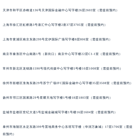
福州市鼓楼区五四路128-1号恒力城写字楼15层03室（需提前预约）
天津市和平区赤峰道136号天津国际金融中心写字楼26层2603室（需提前预约）
成都市锦江区人民东路6号SAC东原中心写字楼24层2406B室（需提前预约）
重庆市江北区观音桥步行街2号融恒时代广场写字楼9层902室（需提前预约）
上海市徐汇区虹桥路3号港汇中心写字楼2座37层3705室（需提前预约）
长沙市芙蓉区定王台街道建湘路393号世茂环球金融中心写字楼（芙蓉广场）10层13室（需提前预约）
上海市黄浦区南京东路299号宏伊国际广场写字楼8层806室（需提前预约）
郑州市二七区铭功路10号华润大厦写字楼29层2905室（需提前预约）
太原市迎泽区解放路15号亨得利名表服务中心（品牌授权店）3层整层（需提前预约）
南京市秦淮区中山南路1号（新街口）南京中心写字楼22层C1-1室（需提前预约）
沈阳市沈河区中街路137号亨得利名表服务中心（品牌授权店）1层整层（需提前预约）
沈阳市沈河区中街路83号亨得利名表服务中心（品牌授权店）1层整层（需提前预约）
常州市新北区龙锦路1590号现代传媒中心写字楼5号楼10层1008室（需提前预约）
乌鲁木齐市天山区红山路26号时代广场（CCMALL）C座17层17-B（需提前预约）
温州市鹿城区锦绣路1067号置信广场10层1015室（需提前预约）
徐州市鼓楼区淮海东路29号苏宁广场IFC国际金融中心写字楼35层3508室（需提前预约）
哈尔滨市道里区友谊西路600号富力中心T2座写字楼29层03室（需提前预约）
扬州市邗江区国展路29号星耀天地写字楼1号楼18层1803室（需提前预约）
大连市中山区人民路15号国际金融大厦7层G室（需提前预约）
佛山市禅城区季华五路57号万科金融中心C座12层1205室（需提前预约）
盐城市盐都区世纪大道5号盐城金融城写字楼1号楼16层1604室（需提前预约）
东莞市东城街道鸿福东路1号民盈国贸中心T1写字楼9层907室（需提前预约）
无锡市梁溪区人民中路139号恒隆广场写字楼1座11层1104室（需提前预约）
泰州市海陵区永定东路399号置地商务中心东塔写字楼（华润万象城）17层1706室（需提
南通市崇川区工农路57号圆融广场写字楼16层1603室（需提前预约）
前预约）