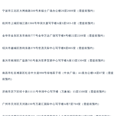
苏州市苏州工业园区星港街199号苏州中心办公楼C座22层08室（需提前预约）
宁波市江北区大闸南路500号来福士广场办公楼20层2009室（需提前预约）
武汉市江汉区解放大道686号世界贸易大厦38层09室（需提前预约）
南宁市青秀区金湖路59号地王大厦12楼1224室（需提前预约）
杭州市上城区钱江路1366号华润大厦写字楼A座5层503-5室（需提前预约）
合肥市蜀山区潜山路111号万象城华润大厦B座12楼03室（需提前预约）
泉州市丰泽区宝洲路729号浦西万达中心写字楼A座7楼709室（需提前预约）
金华市金东区东市南街777号金华万达广场写字楼4号楼22层2209室（需提前预约）
青岛市南区山东路6号华润大厦B座22层04室（需提前预约）
绍兴市越城区胜利东路379号世茂天际中心写字楼8层805室（需提前预约）
烟台市芝罘区胜利路139号万达金融中心A座907室（需提前预约）
长春市朝阳区西安大路727号中银大厦A座(旺进大厦)18层09室（需提前预约）
嘉兴市南湖区广益路705号嘉兴世界贸易中心写字楼A座13层1304室（需提前预约）
贵阳市南明区都司高架桥路33号亨特国际金融中心14楼14D（需提前预约）
昆明市盘龙区北京路928号同德昆明广场写字楼10层06室（需提前预约）
南昌市红谷滩新区红谷中大道998号绿地双子塔（中央广场）A1座办公楼14层07室（需提
石家庄市长安区中山东路39号勒泰中心写字楼B座13层07室（需提前预约）
前预约）
西安市碑林区南关正街88号华侨城长安国际中心E座6楼10室（需提前预约）
济南市历下区经十路11111号华润中心写字楼（万象城）15层1508室（需提前预约）
海口市龙华区金贸东路5号海口华润大厦B座17层1707室（需提前预约）
唐山市路南区新华东道100号万达广场写字楼A座10层1002室（需提前预约）
广州市天河区天河路230号万菱汇国际中心写字楼A塔7层704室（需提前预约）
台州市椒江区东海大道1800号腾达中心东1幢20楼2002室（需提前预约）
内蒙古自治区呼和浩特市玉泉区大学西街70号华润万象城写字楼（鄂尔多斯大厦）23层2326室（需提前预约）