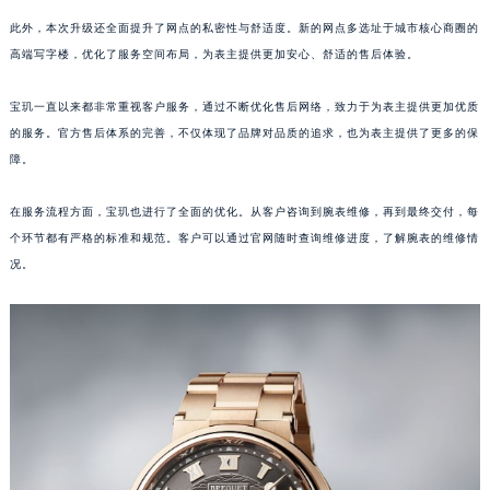
江西省景德镇市珠山区珠山中路宝玑售后服务中心（需提前预约）
此外，本次升级还全面提升了网点的私密性与舒适度。新的网点多选址于城市核心商圈的
江西省九江市浔阳区浔阳路宝玑售后服务中心（需提前预约）
高端写字楼，优化了服务空间布局，为表主提供更加安心、舒适的售后体验。
江西省南昌市红谷滩新区红谷中大道998号绿地双子塔（中央广场）A1座办公楼14层1407室宝玑售后服务中心（需提前预约）
宝玑一直以来都非常重视客户服务，通过不断优化售后网络，致力于为表主提供更加优质
江西省萍乡市安源区萍安北大道与康庄路交叉口宝玑售后服务中心（需提前预约）
的服务。官方售后体系的完善，不仅体现了品牌对品质的追求，也为表主提供了更多的保
江西省上饶市信州区滨江西路宝玑售后服务中心（需提前预约）
障。
江西省新余市渝水区北湖西路宝玑售后服务中心（需提前预约）
江西省宜春市袁州区中山中路宝玑售后服务中心（需提前预约）
在服务流程方面，宝玑也进行了全面的优化。从客户咨询到腕表维修，再到最终交付，每
江西省鹰潭市月湖区胜利东路宝玑售后服务中心（需提前预约）
个环节都有严格的标准和规范。客户可以通过官网随时查询维修进度，了解腕表的维修情
况。
山东省德州市德城区东风中路宝玑售后服务中心（需提前预约）
山东省东营市东营区济南路宝玑售后服务中心（需提前预约）
山东省济南市历下区经十路11111号华润中心写字楼（万象城）15层1508室宝玑售后服务中心（需提前预约）
山东省济宁市任城区太白楼路宝玑售后服务中心（需提前预约）
山东省莱芜市文化南路8号银座商城名表维修一楼名表维修宝玑售后服务中心（需提前预约）
山东省临沂市兰山区解放路宝玑售后服务中心（需提前预约）
山东省日照市东港区烟台路宝玑售后服务中心（需提前预约）
山东省泰安市泰山区财源街道泰山大街宝玑售后服务中心（需提前预约）