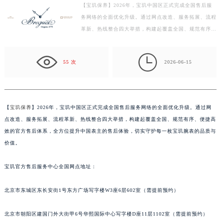
【宝玑保养】2026年，宝玑中国区正式完成全国售后服
徐州市鼓楼区淮海东路29号苏宁广场IFC国际金融中心写字楼35层3508室（需提前预约）
务网络的全面优化升级。通过网点改造、服务拓展、流程
扬州市邗江区国展路29号星耀天地写字楼1号楼18层1803室（需提前预约）
革新、热线整合四大举措，构建起覆盖全国、规范有序、
盐城市盐都区世纪大道5号盐城金融城写字楼1号楼16层1604室（需提前预约）
便捷高效的官方售后体系，全方位提升中国表主的售后
泰州市海陵区永定东路399号置地商务中心东塔写字楼（华润万象城）17层1706室（需提前预约）
体…

55 次
2026-06-15
宁波市江北区大闸南路500号来福士广场办公楼20层2009室（需提前预约）
杭州市上城区钱江路1366号华润大厦写字楼A座5层503-5室（需提前预约）
金华市金东区东市南街777号金华万达广场写字楼4号楼22层2209室（需提前预约）
绍兴市越城区胜利东路379号世茂天际中心写字楼8层805室（需提前预约）
【
宝玑保养
】2026年，宝玑中国区正式完成全国售后服务网络的全面优化升级。通过网
点改造、服务拓展、流程革新、热线整合四大举措，构建起覆盖全国、规范有序、便捷高
嘉兴市南湖区广益路705号嘉兴世界贸易中心写字楼A座13层1304室（需提前预约）
效的官方售后体系，全方位提升中国表主的售后体验，切实守护每一枚宝玑腕表的品质与
南昌市红谷滩新区红谷中大道998号绿地双子塔（中央广场）A1座办公楼14层07室（需提前预约）
价值。
济南市历下区经十路11111号华润中心写字楼（万象城）15层1508室（需提前预约）
广州市天河区天河路230号万菱汇国际中心写字楼A塔7层704室（需提前预约）
宝玑官方售后服务中心全国网点地址：
广州市越秀区环市东路371-375号世界贸易中心大厦南塔写字楼15层07室（需提前预约）
深圳市罗湖区深南东路5001号华润大厦写字楼17层1701室（需提前预约）
北京市东城区东长安街1号东方广场写字楼W3座6层602室（需提前预约）
惠州市惠城区江北文昌一路7号华贸大厦写字楼1座30层05室（需提前预约）
北京市朝阳区建国门外大街甲6号华熙国际中心写字楼D座11层1102室（需提前预约）
厦门市思明区湖滨东路95号华润大厦写字楼B座11层1104室（需提前预约）