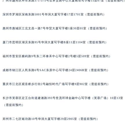
广州市越秀区环市东路371-375号世界贸易中心大厦南塔写字楼15层07室（需提前预约）
甘肃省兰州市七里河区西津西路16号兰州中心写字楼21层2102室（需提前预约）
重庆市解放碑渝中区民权路28号英利国际金融中心写字楼20层01室（需提前预约）
深圳市罗湖区深南东路5001号华润大厦写字楼17层1701室（需提前预约）
黑龙江省大庆市萨尔图区会战大街宝玑售后服务中心（需提前预约）
惠州市惠城区江北文昌一路7号华贸大厦写字楼1座30层05室（需提前预约）
黑龙江省鹤岗市向阳区红军路宝玑售后服务中心（需提前预约）
黑龙江省黑河市爱辉区中央街宝玑售后服务中心（需提前预约）
厦门市思明区湖滨东路95号华润大厦写字楼B座11层1104室（需提前预约）
黑龙江省鸡西市鸡冠区红军路宝玑售后服务中心（需提前预约）
黑龙江省佳木斯市向阳区长安路宝玑售后服务中心（需提前预约）
福州市晋安区横屿路9号东二环泰禾中心写字楼2号楼5层509室（需提前预约）
黑龙江省牡丹江市东安区太平路宝玑售后服务中心（需提前预约）
成都市锦江区人民东路6号SAC东原中心写字楼24层2406B室（需提前预约）
黑龙江省七台河市桃山区大同街宝玑售后服务中心（需提前预约）
黑龙江省齐齐哈尔市龙沙区龙华路宝玑售后服务中心（需提前预约）
重庆市江北区观音桥步行街2号融恒时代广场写字楼9层902室（需提前预约）
黑龙江省双鸭山市尖山区新兴大街宝玑售后服务中心（需提前预约）
黑龙江省绥化市北林区新华街与康庄路交叉口宝玑售后服务中心（需提前预约）
长沙市芙蓉区定王台街道建湘路393号世茂环球金融中心写字楼（芙蓉广场）10层13室
黑龙江省伊春市伊美区通河路宝玑售后服务中心（需提前预约）
（需提前预约）
吉林省白城市洮北区明仁南街宝玑售后服务中心（需提前预约）
郑州市二七区铭功路10号华润大厦写字楼29层2905室（需提前预约）
吉林省白山市浑江区浑江大街宝玑售后服务中心（需提前预约）
吉林省吉林市船营区河南街宝玑售后服务中心（需提前预约）