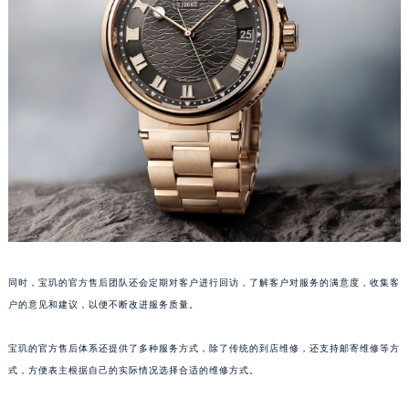
山东省威海市环翠区新威海路89号振华商厦一楼名表维修宝玑售后服务中心（需提前预约）
山东省潍坊市奎文区东风东街宝玑售后服务中心（需提前预约）
山东省枣庄市滕州市北辛路与善国路交叉口宝玑售后服务中心（需提前预约）
山东省淄博市张店区金晶大道宝玑售后服务中心（需提前预约）
上海市黄浦区南京东路299号宏伊国际广场写字楼8层806室宝玑售后服务中心（需提前预约）
上海市徐汇区虹桥路3号港汇中心2座37层3705室宝玑售后服务中心（需提前预约）
浙江省杭州市上城区钱江路1366号华润大厦A座5层503-5室宝玑售后服务中心（需提前预约）
浙江省湖州市吴兴区劳动路宝玑售后服务中心（需提前预约）
浙江省嘉兴市南湖区广益路705号嘉兴世界贸易中心A座13层1304室宝玑售后服务中心（需提前预约）
浙江省金华市金东区东市南街777号金华万达广场4号楼22楼2209室宝玑售后服务中心（需提前预约）
浙江省丽水市莲都区解放街宝玑售后服务中心（需提前预约）
同时，宝玑的官方售后团队还会定期对客户进行回访，了解客户对服务的满意度，收集客
浙江省宁波市江北区大闸南路500号来福士广场办公楼20层2009室宝玑售后服务中心（需提前预约）
户的意见和建议，以便不断改进服务质量。
浙江省衢州市柯城区上街宝玑售后服务中心（需提前预约）
宝玑的官方售后体系还提供了多种服务方式，除了传统的到店维修，还支持邮寄维修等方
浙江省绍兴市越城区胜利东路379号世茂天际中心写字楼8层805室宝玑售后服务中心（需提前预约）
式，方便表主根据自己的实际情况选择合适的维修方式。
浙江省舟山市定海区解放东路宝玑售后服务中心（需提前预约）
澳门特别行政区大堂区议事亭前地（新马路）宝玑售后服务中心（需提前预约）