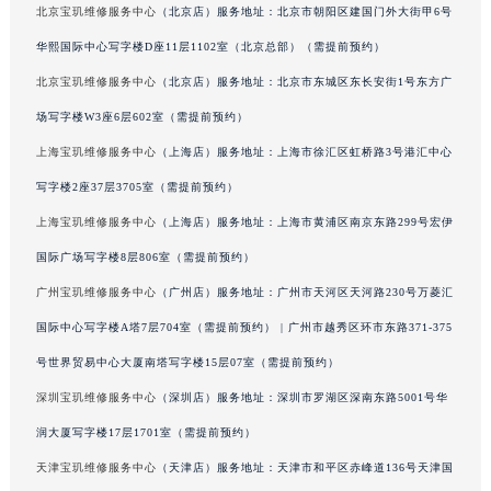
北京宝玑维修服务中心
（北京店）服务地址：北京市朝阳区建国门外大街甲6号
广西壮族自治区河池市金城江区金城江街道朝阳路宝玑售后服务中心（需提前预约）
华熙国际中心写字楼D座11层1102室（北京总部）（需提前预约）
广西壮族自治区贺州市八步区城东街道灵峰南路宝玑售后服务中心（需提前预约）
北京宝玑维修服务中心
（北京店）服务地址：北京市东城区东长安街1号东方广
广西壮族自治区来宾市兴宾区桂中大道宝玑售后服务中心（需提前预约）
广西壮族自治区柳州市城中区中山中路宝玑售后服务中心（需提前预约）
场写字楼W3座6层602室（需提前预约）
广西壮族自治区钦州市钦南区金海湾东大街宝玑售后服务中心（需提前预约）
上海宝玑维修服务中心
（上海店）服务地址：上海市徐汇区虹桥路3号港汇中心
广西壮族自治区梧州市万秀区龙湖镇高旺路宝玑售后服务中心（需提前预约）
写字楼2座37层3705室（需提前预约）
广西壮族自治区玉林市玉州区金玉路宝玑售后服务中心（需提前预约）
上海宝玑维修服务中心
（上海店）服务地址：上海市黄浦区南京东路299号宏伊
海南省儋州市儋州市那大镇兰洋北路宝玑售后服务中心（需提前预约）
国际广场写字楼8层806室（需提前预约）
海南省东方市八所镇解放西路宝玑售后服务中心（需提前预约）
广州宝玑维修服务中心
（广州店）服务地址：广州市天河区天河路230号万菱汇
海南省琼海市嘉积镇东风路宝玑售后服务中心（需提前预约）
国际中心写字楼A塔7层704室（需提前预约） | 广州市越秀区环市东路371-375
海南省三沙市西沙区西沙群岛永兴岛北京路宝玑售后服务中心（需提前预约）
海南省三亚市吉阳区迎宾路宝玑售后服务中心（需提前预约）
号世界贸易中心大厦南塔写字楼15层07室（需提前预约）
海南省万宁市万城镇解放路宝玑售后服务中心（需提前预约）
深圳宝玑维修服务中心
（深圳店）服务地址：深圳市罗湖区深南东路5001号华
海南省文昌市文城镇教育东路宝玑售后服务中心（需提前预约）
润大厦写字楼17层1701室（需提前预约）
海南省五指山市通什镇三月三大道宝玑售后服务中心（需提前预约）
天津宝玑维修服务中心
（天津店）服务地址：天津市和平区赤峰道136号天津国
香港特别行政区尖沙咀区油尖旺区广东道宝玑售后服务中心（需提前预约）