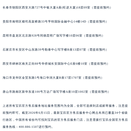
内蒙古自治区锡林郭勒盟市锡林浩特市光明街与额尔敦路交叉口宝玑售后服务中心（需提前预约）
长春市朝阳区西安大路727号中银大厦A座(旺进大厦)18层09室（需提前预约）
内蒙古自治区兴安盟市乌兰浩特市兴安大街宝玑售后服务中心（需提前预约）
贵阳市南明区都司高架桥路33号亨特国际金融中心14楼14D（需提前预约）
山西省大同市平城区迎宾街宝玑售后服务中心（需提前预约）
山西省晋城市城区黄华街宝玑售后服务中心（需提前预约）
昆明市盘龙区北京路928号同德昆明广场写字楼10层06室（需提前预约）
山西省晋中市榆次区顺城街宝玑售后服务中心（需提前预约）
山西省临汾市尧都区解放路宝玑售后服务中心（需提前预约）
石家庄市长安区中山东路39号勒泰中心写字楼B座13层07室（需提前预约）
山西省吕梁市离石区永宁中路与建设街交叉口宝玑售后服务中心（需提前预约）
山西省朔州市朔城区怡西路与鄯阳西街交汇处宝玑售后服务中心（需提前预约）
西安市碑林区南关正街88号华侨城长安国际中心E座6楼10室（需提前预约）
山西省忻州市忻府区和平东街与七一南路交叉口宝玑售后服务中心（需提前预约）
海口市龙华区金贸东路5号海口华润大厦B座17层1707室（需提前预约）
山西省阳泉市郊区平阳东街与新城大道交叉口宝玑售后服务中心（需提前预约）
山西省运城市盐湖区河东街宝玑售后服务中心（需提前预约）
唐山市路南区新华东道100号万达广场写字楼A座10层1002室（需提前预约）
山西省长治市潞州区英雄中路宝玑售后服务中心（需提前预约）
山西省太原市迎泽区迎泽街道解放路15号亨得利名表维修授权店3楼宝玑售后服务中心（需提前预约）
上述所有宝玑官方售后服务地址服务范围均为全国，全部可选择到店或邮寄服务，注意提
天津市和平区赤峰道136号天津国际金融中心26层2603室宝玑售后服务中心（需提前预约）
前预约即可。截至2026年6月15日，最新宝玑官方售后服务中心网点布局已覆盖34个省级
行政区，中国所有省份均可找到宝玑的官方售后服务门店，注意需拨打宝玑全国官方售后
安徽省安庆市迎江区人民路宝玑售后服务中心（需提前预约）
服务热线：400-886-1507进行预约。
安徽省蚌埠市蚌山区淮河路宝玑售后服务中心（需提前预约）