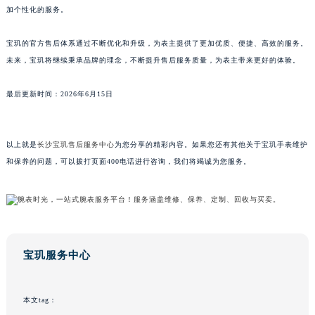
加个性化的服务。
广东省梅州市梅江区金燕大道宝玑售后服务中心（需提前预约）
广东省清远市清城区湖西路宝玑售后服务中心（需提前预约）
宝玑的官方售后体系通过不断优化和升级，为表主提供了更加优质、便捷、高效的服务。
广东省汕头市龙湖区长平路宝玑售后服务中心（需提前预约）
未来，宝玑将继续秉承品牌的理念，不断提升售后服务质量，为表主带来更好的体验。
广东省汕尾市城区香洲街道园林社区翠园街宝玑售后服务中心（需提前预约）
广东省韶关市武江区芙蓉新区与老城中心交汇处宝玑售后服务中心（需提前预约）
最后更新时间：2026年6月15日
广东省深圳市罗湖区深南东路5001号华润大厦17层1701室宝玑售后服务中心（需提前预约）
广东省阳江市江城区东风一路宝玑售后服务中心（需提前预约）
以上就是
长沙宝玑售后服务中心
为您分享的精彩内容。如果您还有其他关于宝玑手表维护
广东省云浮市云城区金山路宝玑售后服务中心（需提前预约）
和保养的问题，可以拨打页面400电话进行咨询，我们将竭诚为您服务。
广东省湛江市赤坎区观海北路宝玑售后服务中心（需提前预约）
广东省肇庆市端州区信安大道与砚都大道交汇处宝玑售后服务中心（需提前预约）
广西壮族自治区百色市右江区中山二路宝玑售后服务中心（需提前预约）
广西壮族自治区北海市海城区北京路宝玑售后服务中心（需提前预约）
广西壮族自治区崇左市江州区石景林街道友谊大道与丽川路交汇处宝玑售后服务中心（需提前预约）
宝玑服务中心
广西壮族自治区防城港市港口区金花茶大道宝玑售后服务中心（需提前预约）
广西壮族自治区贵港市港北区港城街道布山大道与仙衣路交叉口宝玑售后服务中心（需提前预约）
本文tag：
广西壮族自治区桂林市秀峰区红岭路宝玑售后服务中心（需提前预约）