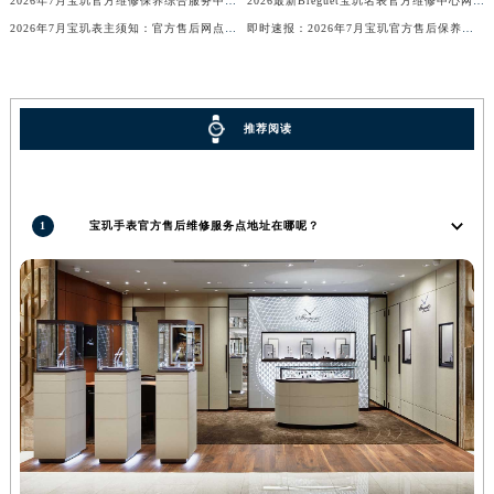
2026年7月宝玑官方维修保养综合服务中心调整最终公告（含迁址）
2026最新Breguet宝玑名表官方维修中心网点地址调研报告
河南省信阳市浉河区东方红大道宝玑售后服务中心（需提前预约）
2026年7月宝玑表主须知：官方售后网点迁移与新设
即时速报：2026年7月宝玑官方售后保养维修中心搬迁及新设
河南省许昌市魏都区建安大道与八龙路交叉口宝玑售后服务中心（需提前预约）
河南省郑州市二七区民主路10号华润大厦29层2905室宝玑售后服务中心（需提前预约）
河南省周口市川汇区七一路宝玑售后服务中心（需提前预约）
推荐阅读
河南省驻马店市驿城区乐山大道与置地大道交叉口宝玑售后服务中心（需提前预约）
湖北省鄂州市鄂城区文星大道宝玑售后服务中心（需提前预约）
湖北省黄冈市黄州区赤壁大道宝玑售后服务中心（需提前预约）
1
宝玑手表官方售后维修服务点地址在哪呢？
湖北省黄石市黄石港区武汉路宝玑售后服务中心（需提前预约）
湖北省荆门市东宝中天街步行街宝玑售后服务中心（需提前预约）
湖北省荆州市荆州区荆中路宝玑售后服务中心（需提前预约）
湖北省十堰市茅箭区人民北路宝玑售后服务中心（需提前预约）
湖北省随州市曾都区青年路宝玑售后服务中心（需提前预约）
湖北省咸宁市咸安区长安大道宝玑售后服务中心（需提前预约）
湖北省襄阳市樊城区长虹路与人民路交叉口宝玑售后服务中心（需提前预约）
湖北省孝感市孝南区复兴大道宝玑售后服务中心（需提前预约）
湖北省宜昌市西陵区夷陵大道与港窑路宝玑售后服务中心（需提前预约）