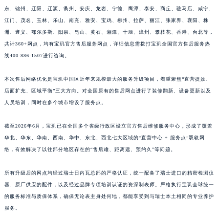
东、锦州、辽阳、辽源、衢州、安庆、龙岩、宁德、鹰潭、泰安、商丘、驻马店、咸宁、
福建省莆田市城厢区霞林街道荔华东大道宝玑售后服务中心（需提前预约）
江门、茂名、玉林、乐山、南充、雅安、宝鸡、柳州、拉萨、丽江、张家界、襄阳、株
福建省三明市三元区东乾二路宝玑售后服务中心（需提前预约）
洲、遵义、鄂尔多斯、阳泉、昆山、黄石、湘潭、十堰、漳州、攀枝花、香港、台北等，
福建省漳州市龙文区步港路宝玑售后服务中心（需提前预约）
共计360+网点，均有宝玑官方售后服务网点，详细信息需拨打宝玑全国官方售后服务热
江苏省常州市新北区龙锦路1590号现代传媒中心5号楼10层1008室宝玑售后服务中心（需提前预约）
线400-886-1507进行咨询。
江苏省淮安市清江浦区淮海北路宝玑售后服务中心（需提前预约）
江苏省连云港市海州区通灌北路宝玑售后服务中心（需提前预约）
本次售后网络优化是宝玑中国区近年来规模最大的服务升级项目，着重聚焦“直营提效、
店面扩充、区域平衡”三大方向。对全国原有的售后网点进行了装修翻新、设备更新以及
江苏省南京市秦淮区中山南路1号南京中心22层22-C1-C3室宝玑售后服务中心（需提前预约）
人员培训，同时在多个城市增设了服务点。
江苏省宿迁市宿城区西湖路宝玑售后服务中心（需提前预约）
江苏省泰州市海陵区永定东路399号置地商务中心东塔（华润万象城）17层1706室宝玑售后服务中心（需提前预约）
截至2026年6月，宝玑已在全国多个省级行政区设立官方售后维修服务中心，形成了覆盖
江苏省徐州市鼓楼区淮海东路29号苏宁广场IFC国际金融中心35层3508室宝玑售后服务中心（需提前预约）
华北、华东、华南、西南、华中、东北、西北七大区域的“直营中心 + 服务点”双轨网
江苏省盐城市盐都区世纪大道5号盐城金融城写字楼1号楼16层1604室宝玑售后服务中心（需提前预约）
络，有效解决了以往部分地区存在的“售后难、距离远、预约久”等问题。
江苏省扬州市邗江区国展路29号星耀天地写字楼1号楼18层1803室宝玑售后服务中心（需提前预约）
所有升级后的网点均经过瑞士日内瓦总部的严格认证，统一配备了瑞士进口的精密检测仪
江苏省镇江市京口区中山东路宝玑售后服务中心（需提前预约）
器、原厂供应的配件，以及经过品牌专项培训认证的资深制表师。严格执行宝玑全球统一
江西省抚州市临川区赣东大道宝玑售后服务中心（需提前预约）
的服务标准与质保体系，确保无论表主身处何地，都能享受到与瑞士本土相同的专业养护
江西省赣州市章贡区文清路宝玑售后服务中心（需提前预约）
服务。
江西省吉安市吉州区井冈山大道宝玑售后服务中心（需提前预约）