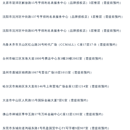
太原市迎泽区解放路15号亨得利名表服务中心（品牌授权店）3层整层（需提前预约）
吉林省辽源市龙山区人民大街宝玑售后服务中心（需提前预约）
吉林省梅河口市新华街道梅河大街宝玑售后服务中心（需提前预约）
沈阳市沈河区中街路137号亨得利名表服务中心（品牌授权店）1层整层（需提前预约）
吉林省四平市铁东区紫气大路与南九经街交汇处宝玑售后服务中心（需提前预约）
吉林省松原市宁江区五环大街宝玑售后服务中心（需提前预约）
沈阳市沈河区中街路83号亨得利名表服务中心（品牌授权店）1层整层（需提前预约）
吉林省通化市东昌区环通乡江南大街宝玑售后服务中心（需提前预约）
乌鲁木齐市天山区红山路26号时代广场（CCMALL）C座17层17-B（需提前预约）
吉林省延边市延吉市解放路宝玑售后服务中心（需提前预约）
辽宁省鞍山市铁东区站前街宝玑售后服务中心（需提前预约）
台州市椒江区东海大道1800号腾达中心东1幢20楼2002室（需提前预约）
辽宁省本溪市平山区胜利路宝玑售后服务中心（需提前预约）
辽宁省朝阳市双塔区新华路宝玑售后服务中心（需提前预约）
温州市鹿城区锦绣路1067号置信广场10层1015室（需提前预约）
辽宁省丹东市振兴区七经街宝玑售后服务中心（需提前预约）
哈尔滨市南岗区东大直街146号上和置地广场金座12层1214室（需提前预约）
辽宁省抚顺市新抚区东一路宝玑售后服务中心（需提前预约）
辽宁省阜新市海州区解放大街宝玑售后服务中心（需提前预约）
大连市中山区人民路15号国际金融大厦7层G室（需提前预约）
辽宁省葫芦岛市连山区中央路宝玑售后服务中心（需提前预约）
辽宁省锦州市古塔区中央大街宝玑售后服务中心（需提前预约）
佛山市禅城区季华五路57号万科金融中心C座12层1205室（需提前预约）
辽宁省辽阳市白塔区新运大街宝玑售后服务中心（需提前预约）
辽宁省盘锦市兴隆台区石油大街宝玑售后服务中心（需提前预约）
东莞市东城街道鸿福东路1号民盈国贸中心T1写字楼9层907室（需提前预约）