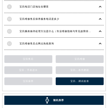
甘肃省合作市人民街宝玑售后服务中心（需提前预约）
9
宝玑电话门店地址在哪里
甘肃省嘉峪关市雄关区新华中路宝玑售后服务中心（需提前预约）
甘肃省金昌市金川区北京路宝玑售后服务中心（需提前预约）
10
宝玑维修售后保养服务电话是多少
甘肃省酒泉市肃州区西大街宝玑售后服务中心（需提前预约）
11
宝玑腕表偷停处理方法是什么（专业维修指南与常见故障排查）
甘肃省临夏市城南街道团结路宝玑售后服务中心（需提前预约）
甘肃省陇南市武都区人民路宝玑售后服务中心（需提前预约）
12
宝玑维修售后点网点热线查询
甘肃省平凉市崆峒区西大街宝玑售后服务中心（需提前预约）
甘肃省庆阳市西峰区南大街宝玑售后服务中心（需提前预约）
宝玑售后
宝玑维修
甘肃省天水市秦州区民主路宝玑售后服务中心（需提前预约）
甘肃省武威市凉州区迎宾路宝玑售后服务中心（需提前预约）
宝玑，手表进水
宝玑，表壳磨损
甘肃省张掖市甘州区民乐北路宝玑售后服务中心（需提前预约）
宁夏回族自治区固原市原州区文化街宝玑售后服务中心（需提前预约）
宝玑保养
宝玑，调试校准
宁夏回族自治区石嘴山市大武口区贺兰山路宝玑售后服务中心（需提前预约）
宁夏回族自治区吴忠市利通区开元大道宝玑售后服务中心（需提前预约）
宁夏回族自治区银川市兴庆区新华东路97号新百中心C馆一层C1-18号商铺宝玑售后服务中心（需提前预约）
随机推荐
宁夏回族自治区中卫市沙坡头区鼓楼东街宝玑售后服务中心（需提前预约）