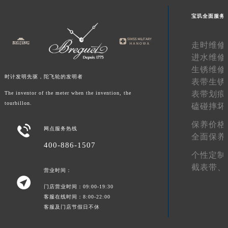
陕西省榆林市榆阳区长兴路宝玑售后服务中心（需提前预约）
宝玑全面服务
新疆维吾尔自治区阿克苏市东大街宝玑售后服务中心（需提前预约）
新疆维吾尔自治区阿拉尔市胜利大道宝玑售后服务中心（需提前预约）
走时维修
新疆维吾尔自治区阿拉山口市友好路宝玑售后服务中心（需提前预约）
进水维修
新疆维吾尔自治区阿勒泰市解放路宝玑售后服务中心（需提前预约）
生锈维修
时计发明先驱，陀飞轮的发明者
表带生锈
新疆维吾尔自治区阿图什市光明路宝玑售后服务中心（需提前预约）
表带划痕
The inventor of the meter when the invention, the
新疆维吾尔自治区白杨市军垦路宝玑售后服务中心（需提前预约）
tourbillon.
磕碰摔坏
新疆维吾尔自治区北屯市团结路宝玑售后服务中心（需提前预约）
保养价格
新疆维吾尔自治区博乐市博乐市北京路宝玑售后服务中心（需提前预约）

网点服务热线
全面保养
新疆维吾尔自治区昌吉市延安北路宝玑售后服务中心（需提前预约）
400-886-1507
新疆维吾尔自治区阜康市博峰路宝玑售后服务中心（需提前预约）
个性定制
截表带、
新疆维吾尔自治区哈密市伊州区建国北路宝玑售后服务中心（需提前预约）
营业时间：

新疆维吾尔自治区和田市和田市北京西路宝玑售后服务中心（需提前预约）
门店营业时间：09:00-19:30
新疆维吾尔自治区胡杨河市胡杨河市胡杨路宝玑售后服务中心（需提前预约）
客服在线时间：8:00-22:00
客服及门店节假日不休
新疆维吾尔自治区霍尔果斯市亚欧北路宝玑售后服务中心（需提前预约）
新疆维吾尔自治区喀什市解放北路宝玑售后服务中心（需提前预约）