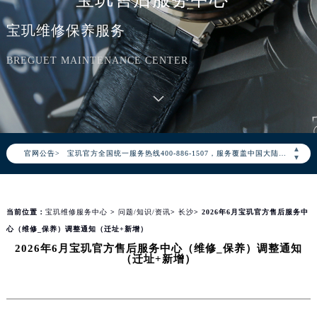
宝玑维修保养服务
BREGUET MAINTENANCE CENTER
2026年8月宝玑中国区售后服务网络优化升级公告
2026年8月宝玑全国官方售后客户服务热线：400-886-1507
▲
官网公告>
宝玑官方全国统一服务热线400-886-1507，服务覆盖中国大陆、香港、澳门、台湾全部区域（非大陆需加拨“+86”）
▼
2026年8月宝玑售后服务中心最新网点地址：
北京市朝阳区建国门外大街甲6号华熙国际中心写字楼D座11层1102室（北京总部）（需提前预约）
当前位置：
宝玑维修服务中心
>
问题/知识/资讯
>
长沙
> 2026年6月宝玑官方售后服务中
北京市东城区东长安街1号东方广场写字楼W3座6层602室（需提前预约）
心（维修_保养）调整通知（迁址+新增）
天津市和平区赤峰道136号天津国际金融中心写字楼26层2603室（需提前预约）
2026年6月宝玑官方售后服务中心（维修_保养）调整通知
上海市徐汇区虹桥路3号港汇中心写字楼2座37层3705室（需提前预约）
（迁址+新增）
上海市黄浦区南京东路299号宏伊国际广场写字楼8层806室（需提前预约）
南京市秦淮区中山南路1号（新街口）南京中心写字楼22层C1-1室（需提前预约）
常州市新北区龙锦路1590号现代传媒中心写字楼5号楼10层1008室（需提前预约）