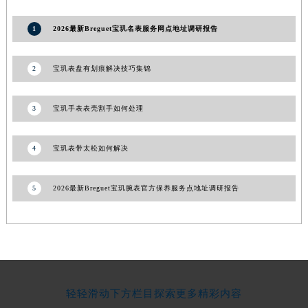
青海省果洛藏族自治州玛沁县团结路宝玑售后服务中心（需提前预约）
1
2026最新Breguet宝玑名表服务网点地址调研报告
青海省海北藏族自治州海晏县将军路宝玑售后服务中心（需提前预约）
青海省海东市乐都区滨河路宝玑售后服务中心（需提前预约）
2
宝玑表盘有划痕解决技巧集锦
青海省海南藏族自治州共和县青海湖大街宝玑售后服务中心（需提前预约）
青海省海西蒙古族藏族自治州德令哈市柴达木路宝玑售后服务中心（需提前预约）
3
宝玑手表表壳割手如何处理
青海省黄南藏族自治州同仁市德合隆路宝玑售后服务中心（需提前预约）
青海省西宁市城西区海湖新区西关大道宝玑售后服务中心（需提前预约）
4
宝玑表带太松如何解决
青海省玉树藏族自治州结古镇胜利路宝玑售后服务中心（需提前预约）
陕西省安康市汉滨区金州路宝玑售后服务中心（需提前预约）
陕西省宝鸡市渭滨区经二路宝玑售后服务中心（需提前预约）
5
2026最新Breguet宝玑腕表官方保养服务点地址调研报告
陕西省汉中市汉台区北大街宝玑售后服务中心（需提前预约）
陕西省商洛市商州区州城街宝玑售后服务中心（需提前预约）
陕西省铜川市王益区红旗街宝玑售后服务中心（需提前预约）
陕西省渭南市临渭区东风大街宝玑售后服务中心（需提前预约）
陕西省咸阳市秦都区沣西新城统一西路与白马河路交汇处宝玑售后服务中心（需提前预约）
轻轻滑动下方栏目探索更多精彩内容
陕西省延安市宝塔区中心街宝玑售后服务中心（需提前预约）