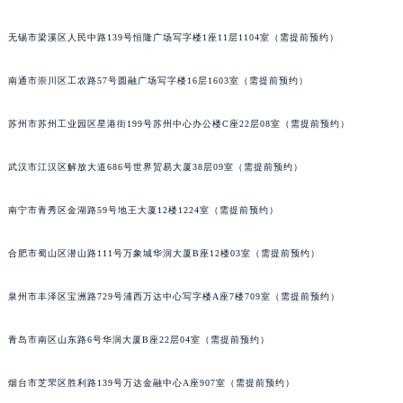
辽宁省铁岭市银州区南马路宝玑售后服务中心（需提前预约）
无锡市梁溪区人民中路139号恒隆广场写字楼1座11层1104室（需提前预约）
辽宁省营口市站前区市府路与渤海大街交叉口宝玑售后服务中心（需提前预约）
辽宁省沈阳市沈河区中街路137号亨得利名表维修授权店1楼宝玑售后服务中心（需提前预约）
南通市崇川区工农路57号圆融广场写字楼16层1603室（需提前预约）
辽宁省沈阳市沈河区中街路83号亨得利名表维修授权店1楼宝玑售后服务中心（需提前预约）
北京市朝阳区建国门外大街甲6号华熙国际中心D座11层1102室宝玑售后服务中心（北京总部）（需提前预约）
苏州市苏州工业园区星港街199号苏州中心办公楼C座22层08室（需提前预约）
北京市东城区东长安街1号王府井东方广场W3座6层602室宝玑售后服务中心（需提前预约）
武汉市江汉区解放大道686号世界贸易大厦38层09室（需提前预约）
河北省保定市竞秀区朝阳北大街北国先天下宝玑售后服务中心（需提前预约）
内蒙古自治区阿拉善盟市左旗土尔扈特大街宝玑售后服务中心（需提前预约）
南宁市青秀区金湖路59号地王大厦12楼1224室（需提前预约）
内蒙古自治区巴彦淖尔市临河区新华街宝玑售后服务中心（需提前预约）
内蒙古自治区包头市青山区幸福路甲3号王府井百货名表维修宝玑售后服务中心（需提前预约）
合肥市蜀山区潜山路111号万象城华润大厦B座12楼03室（需提前预约）
内蒙古自治区赤峰市红山区哈达街宝玑售后服务中心（需提前预约）
内蒙古自治区鄂尔多斯市东胜区伊金霍洛街宝玑售后服务中心（需提前预约）
泉州市丰泽区宝洲路729号浦西万达中心写字楼A座7楼709室（需提前预约）
内蒙古自治区呼伦贝尔市海拉尔区中央街宝玑售后服务中心（需提前预约）
青岛市南区山东路6号华润大厦B座22层04室（需提前预约）
内蒙古自治区通辽市科尔沁区明仁大街宝玑售后服务中心（需提前预约）
内蒙古自治区乌海市海勃湾区人民南路宝玑售后服务中心（需提前预约）
烟台市芝罘区胜利路139号万达金融中心A座907室（需提前预约）
内蒙古自治区乌兰察布市集宁区恩和大街宝玑售后服务中心（需提前预约）