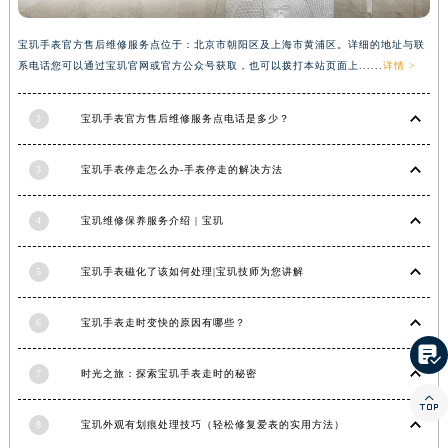
湖南省常德市武陵区人民路宝玑售后服务中心（需提前预约）
宝玑手表官方售后维修服务点位于：北京市朝阳区及上海市黄浦区。详细的地址与联
湖南省郴州市北湖区国庆北路宝玑售后服务中心（需提前预约）
系电话您可以通过宝玑官网或官方公众号获取，也可以拨打本站页面上......
详情 >
湖南省衡阳市雁峰区解放路宝玑售后服务中心（需提前预约）
湖南省怀化市鹤城区迎丰中路宝玑售后服务中心（需提前预约）
2
宝玑手表官方售后维修服务点电话是多少？
湖南省娄底市娄星区长青街宝玑售后服务中心（需提前预约）
湖南省邵阳市双清区东风路宝玑售后服务中心（需提前预约）
3
宝玑手表停走怎么办-手表停走的解决方法
湖南省湘潭市雨湖区莲城大道宝玑售后服务中心（需提前预约）
湖南省益阳市赫山区桃花仑路宝玑售后服务中心（需提前预约）
4
宝玑维修保养服务介绍 | 宝玑
湖南省永州市冷水滩区永州大道与中兴路交叉口宝玑售后服务中心（需提前预约）
5
宝玑手表磁化了该如何处理|宝玑技师为您讲解
湖南省岳阳市岳阳楼区东茅岭路宝玑售后服务中心（需提前预约）
湖南省张家界市永定区解放路宝玑售后服务中心（需提前预约）
6
宝玑手表走时变快的原因有哪些？
湖南省长沙市芙蓉区建湘路393号世茂环球金融中心写字楼10层1013室宝玑售后服务中心（需提前预约）

湖南省株洲市芦淞区建设南路宝玑售后服务中心（需提前预约）
7
时光之旅：探索宝玑手表走时的秘密
甘肃省白银市白银区北京路宝玑售后服务中心（需提前预约）

甘肃省定西市安定区解放路宝玑售后服务中心（需提前预约）
8
宝玑外观有划痕处理技巧（轻松修复爱表的实用方法）
甘肃省敦煌市沙州镇阳关中路宝玑售后服务中心（需提前预约）