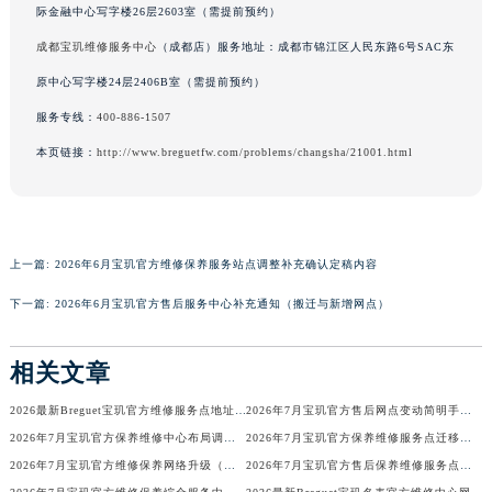
际金融中心写字楼26层2603室（需提前预约）
香港特别行政区金钟区中西区金钟道宝玑售后服务中心（需提前预约）
成都宝玑维修服务中心
（成都店）服务地址：成都市锦江区人民东路6号SAC东
香港特别行政区九龙区油尖旺区弥敦道宝玑售后服务中心（需提前预约）
原中心写字楼24层2406B室（需提前预约）
香港特别行政区铜锣湾区湾仔区轩尼诗道宝玑售后服务中心（需提前预约）
河南省安阳市文峰区解放大道宝玑售后服务中心（需提前预约）
服务专线：
400-886-1507
河南省鹤壁市淇滨区九州路宝玑售后服务中心（需提前预约）
本页链接：
http://www.breguetfw.com/problems/changsha/21001.html
河南省济源市沁园街道济水大道宝玑售后服务中心（需提前预约）
河南省焦作市解放区解放路宝玑售后服务中心（需提前预约）
河南省开封市鼓楼区中山路宝玑售后服务中心（需提前预约）
上一篇:
2026年6月宝玑官方维修保养服务站点调整补充确认定稿内容
河南省洛阳市西工区中州中路与解放路交叉口宝玑售后服务中心（需提前预约）
河南省漯河市源汇区交通路宝玑售后服务中心（需提前预约）
下一篇:
2026年6月宝玑官方售后服务中心补充通知（搬迁与新增网点）
河南省南阳市宛城区范蠡东路与南都路交叉口宝玑售后服务中心（需提前预约）
河南省平顶山市卫东区建设路宝玑售后服务中心（需提前预约）
相关文章
河南省濮阳市大华龙区开州路绿城路交叉口宝玑售后服务中心（需提前预约）
2026最新Breguet宝玑官方维修服务点地址考察报告
2026年7月宝玑官方售后网点变动简明手册（迁址+新增）
河南省三门峡市湖滨区和平路宝玑售后服务中心（需提前预约）
2026年7月宝玑官方保养维修中心布局调整文本（迁址新增网点）详细说明
2026年7月宝玑官方保养维修服务点迁移与新设网点补充完整版文本
河南省商丘市梁园区神火大道宝玑售后服务中心（需提前预约）
2026年7月宝玑官方维修保养网络升级（搬迁新店）公告文本
2026年7月宝玑官方售后保养维修服务点迁址与新增网点公示
河南省新乡市红旗区人民路宝玑售后服务中心（需提前预约）