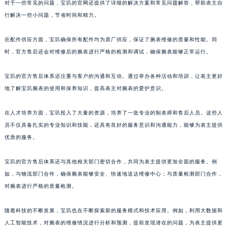
对于一些常见的问题，宝玑的官网还提供了详细的解决方案和常见问题解答，帮助表主自
澳门特别行政区风顺堂区南湾大马路宝玑售后服务中心（需提前预约）
行解决一些小问题，节省时间和精力。
澳门特别行政区花地玛堂区关闸广场宝玑售后服务中心（需提前预约）
澳门特别行政区花王堂区大三巴商圈宝玑售后服务中心（需提前预约）
在配件供应方面，宝玑确保所有配件均为原厂供应，保证了腕表维修的质量和性能。同
时，官方售后还会对维修后的腕表进行严格的检测和调试，确保腕表能够正常运行。
澳门特别行政区嘉模堂区官也街宝玑售后服务中心（需提前预约）
澳门省路氹城市金光大道宝玑售后服务中心（需提前预约）
宝玑的官方售后体系还注重与客户的沟通和互动。通过举办各种活动和培训，让表主更好
澳门特别行政区望德堂区塔石广场宝玑售后服务中心（需提前预约）
地了解宝玑腕表的使用和保养知识，提高表主对腕表的爱护意识。
福建省福州市鼓楼区五四路128-1号恒力城写字楼15层03室宝玑售后服务中心（需提前预约）
福建省厦门市思明区湖滨东路95号万象城华润大厦B座11层1104室宝玑售后服务中心（需提前预约）
在人才培养方面，宝玑投入了大量的资源，培养了一批专业的制表师和售后人员。这些人
广东省潮州市潮安区新风路与潮汕路交汇处宝玑售后服务中心（需提前预约）
员不仅具备扎实的专业知识和技能，还具有良好的服务意识和沟通能力，能够为表主提供
优质的服务。
广东省广州市天河区天河路230号万菱汇国际中心A塔7层704室宝玑售后服务中心（需提前预约）
广东省广州市越秀区环市东路371-375号世界贸易中心大厦南塔15层1507室宝玑售后服务中心（需提前预约）
宝玑的官方售后体系还与其他相关部门密切合作，共同为表主提供更加全面的服务。例
广东省河源市源城区越王大道宝玑售后服务中心（需提前预约）
如，与物流部门合作，确保腕表能够安全、快速地送达维修中心；与质量检测部门合作，
广东省惠州市惠城区江北文昌一路7号华贸大厦1座30层3005室宝玑售后服务中心（需提前预约）
对腕表进行严格的质量检测。
广东省江门市蓬江区广场西路宝玑售后服务中心（需提前预约）
广东省揭阳市榕城进贤门步行街宝玑售后服务中心（需提前预约）
随着科技的不断发展，宝玑也在不断探索新的服务模式和技术应用。例如，利用大数据和
人工智能技术，对腕表的维修情况进行分析和预测，提前发现潜在的问题，为表主提供更
广东省茂名市电白区水东街道迎宾大道宝玑售后服务中心（需提前预约）