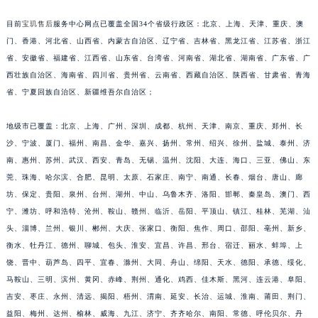
安徽省亳州市谯城区魏武大道宝玑售后服务中心（需提前预约）
目前
宝玑售后
服务中心网点已覆盖全国34个省级行政区：北京、上海、天津、重庆、澳
安徽省池州市贵池区长江路宝玑售后服务中心（需提前预约）
门、香港、河北省、山西省、内蒙古自治区、辽宁省、吉林省、黑龙江省、江苏省、浙江
安徽省滁州市琅琊区南谯北路宝玑售后服务中心（需提前预约）
省、安徽省、福建省、江西省、山东省、台湾省、河南省、湖北省、湖南省、广东省、广
安徽省阜阳市颍州区颍州北路宝玑售后服务中心（需提前预约）
西壮族自治区、海南省、四川省、贵州省、云南省、西藏自治区、陕西省、甘肃省、青海
省、宁夏回族自治区、新疆维吾尔自治区；
安徽省淮北市相山区淮海路宝玑售后服务中心（需提前预约）
安徽省淮南市田家庵区国庆中路宝玑售后服务中心（需提前预约）
地级市已覆盖：北京、上海、广州、深圳、成都、杭州、天津、南京、重庆、郑州、长
安徽省黄山市屯溪区黄山西路宝玑售后服务中心（需提前预约）
沙、宁波、厦门、福州、南昌、金华、嘉兴、扬州、常州、绍兴、徐州、盐城、泰州、济
安徽省六安市金安区解放中路宝玑售后服务中心（需提前预约）
南、惠州、苏州、武汉、西安、青岛、无锡、温州、沈阳、大连、海口、三亚、佛山、东
安徽省马鞍山市雨山区湖南西路宝玑售后服务中心（需提前预约）
莞、珠海、哈尔滨、合肥、昆明、太原、石家庄、南宁、南通、长春、烟台、唐山、廊
安徽省宿州市埇桥区人民中路宝玑售后服务中心（需提前预约）
坊、保定、贵阳、泉州、台州、湖州、中山、乌鲁木齐、洛阳、邯郸、秦皇岛、澳门、西
宁、潍坊、呼和浩特、沧州、鞍山、赣州、临沂、岳阳、平顶山、镇江、桂林、芜湖、汕
安徽省铜陵市铜官区石城大道宝玑售后服务中心（需提前预约）
头、淄博、兰州、银川、郴州、大庆、张家口、衡阳、焦作、周口、邵阳、亳州、新乡、
安徽省芜湖市镜湖区中山路步行街宝玑售后服务中心（需提前预约）
衡水、牡丹江、德州、聊城、包头、淮安、宜昌、许昌、邢台、宿迁、丽水、蚌埠、上
安徽省宣城市宣州区叠嶂西路宝玑售后服务中心（需提前预约）
饶、晋中、葫芦岛、四平、宜春、滁州、大同、舟山、绵阳、天水、德阳、承德、绥化、
福建省龙岩市新罗区九一南路宝玑售后服务中心（需提前预约）
马鞍山、三明、滨州、黄冈、赤峰、荆州、通化、鸡西、佳木斯、黑河、连云港、阜阳、
福建省南平市建阳区人民西路宝玑售后服务中心（需提前预约）
吉安、枣庄、永州、清远、揭阳、梧州、渭南、延安、长治、运城、淮南、莆田、荆门、
福建省宁德市蕉城区天湖东路宝玑售后服务中心（需提前预约）
益阳、梅州、达州、榆林、威海、九江、济宁、齐齐哈尔、南阳、常德、呼伦贝尔、丹