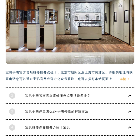
山西省晋城市城区黄华街宝玑售后服务中心（需提前预约）
山西省晋中市榆次区顺城街宝玑售后服务中心（需提前预约）
山西省临汾市尧都区解放路宝玑售后服务中心（需提前预约）
山西省吕梁市离石区永宁中路与建设街交叉口宝玑售后服务中心（需提前预约）
山西省朔州市朔城区怡西路与鄯阳西街交汇处宝玑售后服务中心（需提前预约）
山西省忻州市忻府区和平东街与七一南路交叉口宝玑售后服务中心（需提前预约）
山西省阳泉市郊区平阳东街与新城大道交叉口宝玑售后服务中心（需提前预约）
山西省运城市盐湖区河东街宝玑售后服务中心（需提前预约）
宝玑手表官方售后维修服务点位于：北京市朝阳区及上海市黄浦区。详细的地址与联
山西省长治市潞州区英雄中路宝玑售后服务中心（需提前预约）
系电话您可以通过宝玑官网或官方公众号获取，也可以拨打本站页面上......
详情 >
山西省太原市迎泽区迎泽街道解放路15号亨得利名表维修授权店3楼宝玑售后服务中心（需提前预约）
天津市和平区赤峰道136号天津国际金融中心26层2603室宝玑售后服务中心（需提前预约）
2
宝玑手表官方售后维修服务点电话是多少？
安徽省安庆市迎江区人民路宝玑售后服务中心（需提前预约）
3
宝玑手表停走怎么办-手表停走的解决方法
安徽省蚌埠市蚌山区淮河路宝玑售后服务中心（需提前预约）
安徽省亳州市谯城区魏武大道宝玑售后服务中心（需提前预约）
4
宝玑维修保养服务介绍 | 宝玑
安徽省池州市贵池区长江路宝玑售后服务中心（需提前预约）
安徽省滁州市琅琊区南谯北路宝玑售后服务中心（需提前预约）