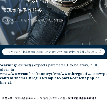
宝玑维修保养服务
2026年8月宝玑中国区售后服务网络优化升级公告
BREGUET MAINTENANCE CENTER
2026年8月宝玑全国官方售后客户服务热线：400-886-1507
宝玑官方全国统一服务热线400-886-1507，服务覆盖中国大陆、香港、澳门、台湾全部区域（非大陆需加拨“+86”）
2026年8月宝玑售后服务中心最新网点地址：
北京市朝阳区建国门外大街甲6号华熙国际中心写字楼D座11层1102室（北京总部）（需提前预约）
▲
官网公告>
北京市东城区东长安街1号东方广场写字楼W3座6层602室（需提前预约）
▼
天津市和平区赤峰道136号天津国际金融中心写字楼26层2603室（需提前预约）
Warning
: extract() expects parameter 1 to be array, null
上海市徐汇区虹桥路3号港汇中心写字楼2座37层3705室（需提前预约）
given in
上海市黄浦区南京东路299号宏伊国际广场写字楼8层806室（需提前预约）
/www/wwwroot/seo/countryt/two/www.breguetfw.com/wp-
content/themes/Breguet/template-parts/content.php
on
南京市秦淮区中山南路1号（新街口）南京中心写字楼22层C1-1室（需提前预约）
line
21
常州市新北区龙锦路1590号现代传媒中心写字楼5号楼10层1008室（需提前预约）
徐州市鼓楼区淮海东路29号苏宁广场IFC国际金融中心写字楼35层3508室（需提前预约）
当前位置：
宝玑维修服务中心
>
问题/知识/资讯
>
成都
> 宝玑成都维修服务在哪？
扬州市邗江区国展路29号星耀天地写字楼1号楼18层1803室（需提前预约）
盐城市盐都区世纪大道5号盐城金融城写字楼1号楼16层1604室（需提前预约）