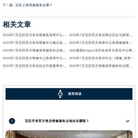
下一篇:
宝玑上海维修服务在哪？
辽宁省沈阳市沈河区中街路83号亨得利名表维修授权店1楼宝玑售后服务中心（需提前预约）
北京市朝阳区建国门外大街甲6号华熙国际中心D座11层1102室宝玑售后服务中心（北京总部）（需提前预约）
相关文章
北京市东城区东长安街1号王府井东方广场W3座6层602室宝玑售后服务中心（需提前预约）
河北省保定市竞秀区朝阳北大街北国先天下宝玑售后服务中心（需提前预约）
2026年7月宝玑官方售后维修及保养中心网点更新补充汇总表
2026年7月宝玑官方售后网点迁址与新增补充最终正式公告
内蒙古自治区阿拉善盟市左旗土尔扈特大街宝玑售后服务中心（需提前预约）
2026年7月宝玑官方售后维修中心搬迁及保养点新开补充最终通知确认
2026年7月宝玑官方保养中心及维修服务站迁址与新开补充总览
内蒙古自治区巴彦淖尔市临河区新华街宝玑售后服务中心（需提前预约）
2026年7月宝玑官方维修保养服务站点地址变动补充确认终稿文件
2026最新Breguet宝玑名表官方售后中心网点地址调研报告
2026年7月宝玑官方维修中心及保养中心网点变动具体内容
2026年7月宝玑官方售后中心（维修_保养）地址变动及新增一览
内蒙古自治区包头市青山区幸福路甲3号王府井百货名表维修宝玑售后服务中心（需提前预约）
2026年7月宝玑官方售后站点升级最终补充公告（搬迁及增设）
2026年7月宝玑官方维修保养服务站点调整补充定稿（迁址新增）
内蒙古自治区赤峰市红山区哈达街宝玑售后服务中心（需提前预约）
内蒙古自治区鄂尔多斯市东胜区伊金霍洛街宝玑售后服务中心（需提前预约）
内蒙古自治区呼伦贝尔市海拉尔区中央街宝玑售后服务中心（需提前预约）
内蒙古自治区通辽市科尔沁区明仁大街宝玑售后服务中心（需提前预约）
推荐阅读
内蒙古自治区乌海市海勃湾区人民南路宝玑售后服务中心（需提前预约）
内蒙古自治区乌兰察布市集宁区恩和大街宝玑售后服务中心（需提前预约）
内蒙古自治区锡林郭勒盟市锡林浩特市光明街与额尔敦路交叉口宝玑售后服务中心（需提前预约）
1
宝玑手表官方售后维修服务点地址在哪呢？
内蒙古自治区兴安盟市乌兰浩特市兴安大街宝玑售后服务中心（需提前预约）
山西省大同市平城区迎宾街宝玑售后服务中心（需提前预约）