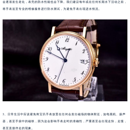
会逐渐发生老化，表壳的防水性能也会下降。我们建议每年或在任何长期水下活动之前，
合肥市蜀山区潜山路111号万象城华润大厦B座12楼03室（需提前预约）
将手表送至专业的维修服务进行防水测试，为避免手表出现进水情况。
泉州市丰泽区宝洲路729号浦西万达中心写字楼A座7楼709室（需提前预约）
青岛市南区山东路6号华润大厦B座22层04室（需提前预约）
烟台市芝罘区胜利路139号万达金融中心A座907室（需提前预约）
长春市朝阳区西安大路727号中银大厦A座(旺进大厦)18层09室（需提前预约）
贵阳市南明区都司高架桥路33号亨特国际金融中心14楼14D（需提前预约）
昆明市盘龙区北京路928号同德昆明广场写字楼10层06室（需提前预约）
石家庄市长安区中山东路39号勒泰中心写字楼B座13层07室（需提前预约）
西安市碑林区南关正街88号华侨城长安国际中心E座6楼10室（需提前预约）
海口市龙华区金贸东路5号海口华润大厦B座17层1707室（需提前预约）
唐山市路南区新华东道100号万达广场写字楼A座10层1002室（需提前预约）
台州市椒江区东海大道1800号腾达中心东1幢20楼2002室（需提前预约）
内蒙古自治区呼和浩特市玉泉区大学西街70号华润万象城写字楼（鄂尔多斯大厦）23层2326室（需提前预约）
甘肃省兰州市七里河区西津西路16号兰州中心写字楼21层2102室（需提前预约）
3、日常生活中应该避免将宝玑手表放置在任何会发出磁场的物体附近，如电视机、扬声
重庆市解放碑渝中区民权路28号英利国际金融中心写字楼20层01室（需提前预约）
器，甚至手袋中的磁铁，因为这会影响手表走时的准确性，严重甚至会出现走快，走慢，
甚至直接停走的现象。
黑龙江省大庆市萨尔图区会战大街宝玑售后服务中心（需提前预约）