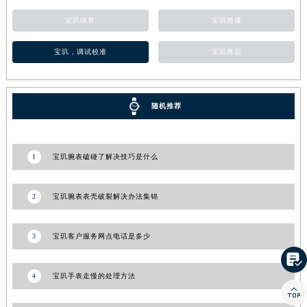
江苏省常州市新北区龙锦路1590号现代传媒中心5号楼10层1008室宝玑售后服务中心（需提前预约）
宝玑保养
宝玑维修
江苏省淮安市清江浦区淮海北路宝玑售后服务中心（需提前预约）
宝玑，调试校准
宝玑售后
江苏省连云港市海州区通灌北路宝玑售后服务中心（需提前预约）
江苏省南京市秦淮区中山南路1号南京中心22层22-C1-C3室宝玑售后服务中心（需提前预约）
江苏省宿迁市宿城区西湖路宝玑售后服务中心（需提前预约）
随机推荐
江苏省泰州市海陵区永定东路399号置地商务中心东塔（华润万象城）17层1706室宝玑售后服务中心（需提前预约）
江苏省徐州市鼓楼区淮海东路29号苏宁广场IFC国际金融中心35层3508室宝玑售后服务中心（需提前预约）
江苏省盐城市盐都区世纪大道5号盐城金融城写字楼1号楼16层1604室宝玑售后服务中心（需提前预约）
1
宝玑腕表磕碰了解决技巧是什么
江苏省扬州市邗江区国展路29号星耀天地写字楼1号楼18层1803室宝玑售后服务中心（需提前预约）
江苏省镇江市京口区中山东路宝玑售后服务中心（需提前预约）
2
宝玑腕表表壳破裂解决办法集锦
江西省抚州市临川区赣东大道宝玑售后服务中心（需提前预约）
江西省赣州市章贡区文清路宝玑售后服务中心（需提前预约）
3
宝玑客户服务网点电话是多少
江西省吉安市吉州区井冈山大道宝玑售后服务中心（需提前预约）

江西省景德镇市珠山区珠山中路宝玑售后服务中心（需提前预约）
4
宝玑手表走慢的处理方法
江西省九江市浔阳区浔阳路宝玑售后服务中心（需提前预约）

江西省南昌市红谷滩新区红谷中大道998号绿地双子塔（中央广场）A1座办公楼14层1407室宝玑售后服务中心（需提前预约）