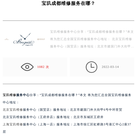
宝玑成都维修服务在哪？
泰州市海陵区永定东路399号置地商务中心东塔写字楼（华润万象城）17层1706室（需提前预约）
宁波市江北区大闸南路500号来福士广场办公楼20层2009室（需提前预约）
杭州市上城区钱江路1366号华润大厦写字楼A座5层503-5室（需提前预约）
宝玑维修服务中心分享：“宝玑成都维修服务在哪？”本文
金华市金东区东市南街777号金华万达广场写字楼4号楼22层2209室（需提前预约）
将为您汇总全国宝玑维修服务中心地址： 北京宝玑维修
绍兴市越城区胜利东路379号世茂天际中心写字楼8层805室（需提前预约）
服务中心（国贸店）服务地址：北京市建国门外大街甲6
嘉兴市南湖区广益路705号嘉兴世界贸易中心写字楼A座13层1304室（需提前预约）
号中环世贸 北京宝玑维修服务中心（王府井店）服务
南昌市红谷滩新区红谷中大道998号绿地双子塔（中央广场）A1座办公楼14层07室（需提前预约）
地…

济南市历下区经十路11111号华润中心写字楼（万象城）15层1508室（需提前预约）
1082 次
2022-03-14
广州市天河区天河路230号万菱汇国际中心写字楼A塔7层704室（需提前预约）
广州市越秀区环市东路371-375号世界贸易中心大厦南塔写字楼15层07室（需提前预约）
深圳市罗湖区深南东路5001号华润大厦写字楼17层1701室（需提前预约）
宝玑维修
服务中心
分享：“宝玑成都维修服务在哪？”本文 将为您汇总全国宝玑维修服务
惠州市惠城区江北文昌一路7号华贸大厦写字楼1座30层05室（需提前预约）
中心地址：
厦门市思明区湖滨东路95号华润大厦写字楼B座11层1104室（需提前预约）
北京宝玑维修
服务中心（国贸店）服务地址：北京市建国门外大街甲6号中环世贸
北京宝玑维修服务中心（王府井店）服务地址：北京市东城区王府井
福州市鼓楼区五四路128-1号恒力城写字楼15层03室（需提前预约）
上海宝玑维修
服务中心（上海一店）服务地址：上海市徐汇区虹桥路3号港汇中心2座37
成都市锦江区人民东路6号SAC东原中心写字楼24层2406B室（需提前预约）
层
重庆市江北区观音桥步行街2号融恒时代广场写字楼9层902室（需提前预约）