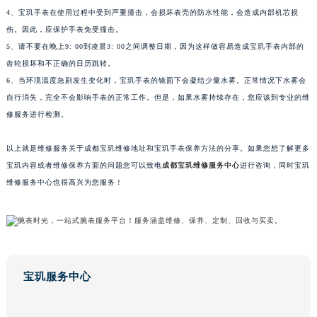
4、宝玑手表在使用过程中受到严重撞击，会损坏表壳的防水性能，会造成内部机芯损
黑龙江省鹤岗市向阳区红军路宝玑售后服务中心（需提前预约）
伤。因此，应保护手表免受撞击。
黑龙江省黑河市爱辉区中央街宝玑售后服务中心（需提前预约）
5、请不要在晚上9: 00到凌晨3: 00之间调整日期，因为这样做容易造成宝玑手表内部的
黑龙江省鸡西市鸡冠区红军路宝玑售后服务中心（需提前预约）
齿轮损坏和不正确的日历跳转。
黑龙江省佳木斯市向阳区长安路宝玑售后服务中心（需提前预约）
6、当环境温度急剧发生变化时，宝玑手表的镜面下会凝结少量水雾。正常情况下水雾会
黑龙江省牡丹江市东安区太平路宝玑售后服务中心（需提前预约）
自行消失，完全不会影响手表的正常工作。但是，如果水雾持续存在，您应该到专业的维
修服务进行检测。
黑龙江省七台河市桃山区大同街宝玑售后服务中心（需提前预约）
黑龙江省齐齐哈尔市龙沙区龙华路宝玑售后服务中心（需提前预约）
以上就是维修服务关于成都宝玑维修地址和宝玑手表保养方法的分享。如果您想了解更多
黑龙江省双鸭山市尖山区新兴大街宝玑售后服务中心（需提前预约）
宝玑内容或者维修保养方面的问题您可以致电
成都宝玑维修服务中心
进行咨询，同时宝玑
黑龙江省绥化市北林区新华街与康庄路交叉口宝玑售后服务中心（需提前预约）
维修服务中心也很高兴为您服务！
黑龙江省伊春市伊美区通河路宝玑售后服务中心（需提前预约）
吉林省白城市洮北区明仁南街宝玑售后服务中心（需提前预约）
吉林省白山市浑江区浑江大街宝玑售后服务中心（需提前预约）
吉林省吉林市船营区河南街宝玑售后服务中心（需提前预约）
吉林省辽源市龙山区人民大街宝玑售后服务中心（需提前预约）
宝玑服务中心
吉林省梅河口市新华街道梅河大街宝玑售后服务中心（需提前预约）
吉林省四平市铁东区紫气大路与南九经街交汇处宝玑售后服务中心（需提前预约）