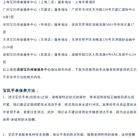
上海宝玑维修服务中心（上海二店）服务地址：上海市黄浦区
长沙市芙蓉区定王台街道建湘路393号世茂环球金融中心写字楼（芙蓉广场）10层13室（需提前预约）
广州宝玑维修
服务中心（万菱店）服务地址：广州市天河区天河路230号万菱汇国际中心
郑州市二七区铭功路10号华润大厦写字楼29层2905室（需提前预约）
A塔7层
太原市迎泽区解放路15号亨得利名表服务中心（品牌授权店）3层整层（需提前预约）
深圳宝玑维修
服务中心（华润店）服务地址：深圳市罗湖区深南东路5001号华润大厦17
层
沈阳市沈河区中街路137号亨得利名表服务中心（品牌授权店）1层整层（需提前预约）
天津宝玑维修
服务中心（天津店）服务地址：天津市和平区赤峰道136号天津国际金融中
沈阳市沈河区中街路83号亨得利名表服务中心（品牌授权店）1层整层（需提前预约）
心26层
乌鲁木齐市天山区红山路26号时代广场（CCMALL）C座17层17-B（需提前预约）
成都宝玑维修
服务中心（东原店）服务地址：成都市锦江区人民东路6号SAC东原中心24
温州市鹿城区锦绣路1067号置信广场10层1015室（需提前预约）
层
哈尔滨市道里区友谊西路600号富力中心T2座写字楼29层03室（需提前预约）
以上便是
成都宝玑维修服务中心
地址相关内容，下面为您推荐由专业修表技师提供的
宝玑
大连市中山区人民路15号国际金融大厦7层G室（需提前预约）
手表保养
方法的相关内容。
佛山市禅城区季华五路57号万科金融中心C座12层1205室（需提前预约）
宝玑手表保养方法：
东莞市东城街道鸿福东路1号民盈国贸中心T1写字楼9层907室（需提前预约）
1、清洁宝玑手表(仅防水)之前，请根据特定款式的操作，将表冠和按钮正确推回原位或
无锡市梁溪区人民中路139号恒隆广场写字楼1座11层1104室（需提前预约）
拧紧。我们建议定期用肥皂水清洗手表，然后用自来水进行冲洗。如果经常在高盐度的水
南通市崇川区工农路57号圆融广场写字楼16层1603室（需提前预约）
中使用手表，更要注意清洁。此外，我们从不建议使用化学物质清洁手表，因为这会损坏
表带/表链和防水垫圈。
苏州市苏州工业园区星港街199号苏州中心办公楼C座22层08室（需提前预约）
武汉市江汉区解放大道686号世界贸易大厦38层09室（需提前预约）
2、宝玑手表配有各种安全垫圈，保证手表的防水性能。随着使用时间的推移，这些垫圈
南宁市青秀区金湖路59号地王大厦12楼1224室（需提前预约）