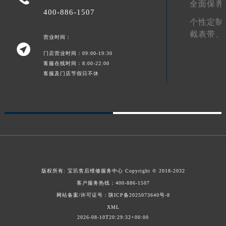
全面保养
400-886-1507
山东省淄博市张店区金晶大道宝玑售后服务中心（需提前预约）
个性定制
上海市黄浦区南京东路299号宏伊国际广场写字楼8层806室宝玑售后服务中心（需提前预约）
截表带、
营业时间：
上海市徐汇区虹桥路3号港汇中心2座37层3705室宝玑售后服务中心（需提前预约）

门店营业时间：09:00-19:30
浙江省杭州市上城区钱江路1366号华润大厦A座5层503-5室宝玑售后服务中心（需提前预约）
客服在线时间：8:00-22:00
浙江省湖州市吴兴区劳动路宝玑售后服务中心（需提前预约）
客服及门店节假日不休
浙江省嘉兴市南湖区广益路705号嘉兴世界贸易中心A座13层1304室宝玑售后服务中心（需提前预约）
浙江省金华市金东区东市南街777号金华万达广场4号楼22楼2209室宝玑售后服务中心（需提前预约）
浙江省丽水市莲都区解放街宝玑售后服务中心（需提前预约）
浙江省宁波市江北区大闸南路500号来福士广场办公楼20层2009室宝玑售后服务中心（需提前预约）
浙江省衢州市柯城区上街宝玑售后服务中心（需提前预约）
浙江省绍兴市越城区胜利东路379号世茂天际中心写字楼8层805室宝玑售后服务中心（需提前预约）
浙江省舟山市定海区解放东路宝玑售后服务中心（需提前预约）
版权所有:
宝玑售后维修服务中心
Copyright © 2018-2032
澳门特别行政区大堂区议事亭前地（新马路）宝玑售后服务中心（需提前预约）
客户服务热线：
400-886-1507
澳门特别行政区风顺堂区南湾大马路宝玑售后服务中心（需提前预约）
网站备案/许可证号：陕ICP备2025073640号-8
XML
澳门特别行政区花地玛堂区关闸广场宝玑售后服务中心（需提前预约）
2026-08-10T20:29:32+00:00
澳门特别行政区花王堂区大三巴商圈宝玑售后服务中心（需提前预约）