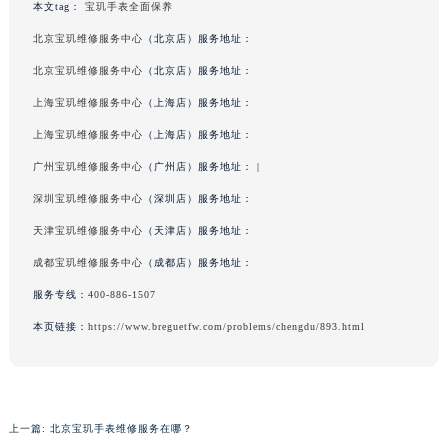
本文tag：
宝玑手表全面保养
吉林省松原市宁江区五环大街宝玑售后服务中心（需提前预约）
北京宝玑维修服务中心
（北京店）服务地址：
吉林省通化市东昌区环通乡江南大街宝玑售后服务中心（需提前预约）
北京宝玑维修服务中心
（北京店）服务地址：
吉林省延边市延吉市解放路宝玑售后服务中心（需提前预约）
上海宝玑维修服务中心
（上海店）服务地址：
辽宁省鞍山市铁东区站前街宝玑售后服务中心（需提前预约）
辽宁省本溪市平山区胜利路宝玑售后服务中心（需提前预约）
上海宝玑维修服务中心
（上海店）服务地址：
辽宁省朝阳市双塔区新华路宝玑售后服务中心（需提前预约）
广州宝玑维修服务中心
（广州店）服务地址： |
辽宁省丹东市振兴区七经街宝玑售后服务中心（需提前预约）
深圳宝玑维修服务中心
（深圳店）服务地址：
辽宁省抚顺市新抚区东一路宝玑售后服务中心（需提前预约）
天津宝玑维修服务中心
（天津店）服务地址：
辽宁省阜新市海州区解放大街宝玑售后服务中心（需提前预约）
成都宝玑维修服务中心
（成都店）服务地址：
辽宁省葫芦岛市连山区中央路宝玑售后服务中心（需提前预约）
服务专线：
400-886-1507
辽宁省锦州市古塔区中央大街宝玑售后服务中心（需提前预约）
本页链接：
https://www.breguetfw.com/problems/chengdu/893.html
辽宁省辽阳市白塔区新运大街宝玑售后服务中心（需提前预约）
辽宁省盘锦市兴隆台区石油大街宝玑售后服务中心（需提前预约）
辽宁省铁岭市银州区南马路宝玑售后服务中心（需提前预约）
辽宁省营口市站前区市府路与渤海大街交叉口宝玑售后服务中心（需提前预约）
上一篇:
北京宝玑手表维修服务在哪？
辽宁省沈阳市沈河区中街路137号亨得利名表维修授权店1楼宝玑售后服务中心（需提前预约）