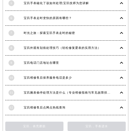
5
宝玑手表磁化了该如何处理|宝玑技师为您讲解
安徽省阜阳市颍州区颍州北路宝玑售后服务中心（需提前预约）
安徽省淮北市相山区淮海路宝玑售后服务中心（需提前预约）
6
宝玑手表走时变快的原因有哪些？
安徽省淮南市田家庵区国庆中路宝玑售后服务中心（需提前预约）
安徽省黄山市屯溪区黄山西路宝玑售后服务中心（需提前预约）
7
时光之旅：探索宝玑手表走时的秘密
安徽省六安市金安区解放中路宝玑售后服务中心（需提前预约）
安徽省马鞍山市雨山区湖南西路宝玑售后服务中心（需提前预约）
8
宝玑外观有划痕处理技巧（轻松修复爱表的实用方法）
安徽省宿州市埇桥区人民中路宝玑售后服务中心（需提前预约）
9
宝玑电话门店地址在哪里
安徽省铜陵市铜官区石城大道宝玑售后服务中心（需提前预约）
安徽省芜湖市镜湖区中山路步行街宝玑售后服务中心（需提前预约）
10
宝玑维修售后保养服务电话是多少
安徽省宣城市宣州区叠嶂西路宝玑售后服务中心（需提前预约）
福建省龙岩市新罗区九一南路宝玑售后服务中心（需提前预约）
11
宝玑腕表偷停处理方法是什么（专业维修指南与常见故障排查）
福建省南平市建阳区人民西路宝玑售后服务中心（需提前预约）
福建省宁德市蕉城区天湖东路宝玑售后服务中心（需提前预约）
12
宝玑维修售后点网点热线查询
福建省莆田市城厢区霞林街道荔华东大道宝玑售后服务中心（需提前预约）
福建省三明市三元区东乾二路宝玑售后服务中心（需提前预约）
宝玑，表壳磨损
宝玑，手表进水
福建省漳州市龙文区步港路宝玑售后服务中心（需提前预约）