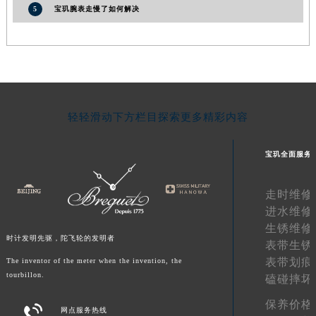
5
宝玑腕表走慢了如何解决
江西省萍乡市安源区萍安北大道与康庄路交叉口宝玑售后服务中心（需提前预约）
江西省上饶市信州区滨江西路宝玑售后服务中心（需提前预约）
江西省新余市渝水区北湖西路宝玑售后服务中心（需提前预约）
江西省宜春市袁州区中山中路宝玑售后服务中心（需提前预约）
江西省鹰潭市月湖区胜利东路宝玑售后服务中心（需提前预约）
山东省德州市德城区东风中路宝玑售后服务中心（需提前预约）
轻轻滑动下方栏目探索更多精彩内容
山东省东营市东营区济南路宝玑售后服务中心（需提前预约）
山东省济南市历下区经十路11111号华润中心写字楼（万象城）15层1508室宝玑售后服务中心（需提前预约）
宝玑全面服务
山东省济宁市任城区太白楼路宝玑售后服务中心（需提前预约）
走时维修
山东省莱芜市文化南路8号银座商城名表维修一楼名表维修宝玑售后服务中心（需提前预约）
进水维修
山东省临沂市兰山区解放路宝玑售后服务中心（需提前预约）
生锈维修
山东省日照市东港区烟台路宝玑售后服务中心（需提前预约）
时计发明先驱，陀飞轮的发明者
表带生锈
山东省泰安市泰山区财源街道泰山大街宝玑售后服务中心（需提前预约）
表带划痕
The inventor of the meter when the invention, the
山东省威海市环翠区新威海路89号振华商厦一楼名表维修宝玑售后服务中心（需提前预约）
tourbillon.
磕碰摔坏
山东省潍坊市奎文区东风东街宝玑售后服务中心（需提前预约）
保养价格

网点服务热线
山东省枣庄市滕州市北辛路与善国路交叉口宝玑售后服务中心（需提前预约）