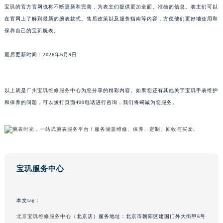
宝玑的官方官网也将不断更新和完善，为表主们提供更加全面、准确的信息。表主们可以
广东省茂名市电白区水东街道迎宾大道宝玑售后服务中心（需提前预约）
在官网上了解到最新的腕表款式、售后政策以及服务指南等内容，方便他们更好地使用和
广东省梅州市梅江区金燕大道宝玑售后服务中心（需提前预约）
保养自己的宝玑腕表。
广东省清远市清城区湖西路宝玑售后服务中心（需提前预约）
广东省汕头市龙湖区长平路宝玑售后服务中心（需提前预约）
最后更新时间：2026年6月9日
广东省汕尾市城区香洲街道园林社区翠园街宝玑售后服务中心（需提前预约）
广东省韶关市武江区芙蓉新区与老城中心交汇处宝玑售后服务中心（需提前预约）
以上就是
广州宝玑维修服务中心
为您分享的精彩内容。如果您还有其他关于宝玑手表维护
广东省深圳市罗湖区深南东路5001号华润大厦17层1701室宝玑售后服务中心（需提前预约）
和保养的问题，可以拨打页面400电话进行咨询，我们将竭诚为您服务。
广东省阳江市江城区东风一路宝玑售后服务中心（需提前预约）
广东省云浮市云城区金山路宝玑售后服务中心（需提前预约）
广东省湛江市赤坎区观海北路宝玑售后服务中心（需提前预约）
广东省肇庆市端州区信安大道与砚都大道交汇处宝玑售后服务中心（需提前预约）
广西壮族自治区百色市右江区中山二路宝玑售后服务中心（需提前预约）
宝玑服务中心
广西壮族自治区北海市海城区北京路宝玑售后服务中心（需提前预约）
广西壮族自治区崇左市江州区石景林街道友谊大道与丽川路交汇处宝玑售后服务中心（需提前预约）
本文tag：
广西壮族自治区防城港市港口区金花茶大道宝玑售后服务中心（需提前预约）
北京宝玑维修服务中心
（北京店）服务地址：北京市朝阳区建国门外大街甲6号
广西壮族自治区贵港市港北区港城街道布山大道与仙衣路交叉口宝玑售后服务中心（需提前预约）