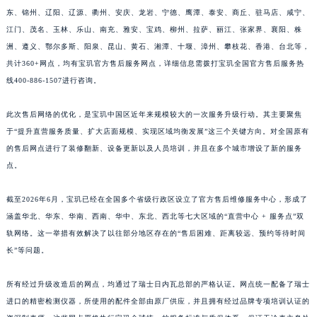
东、锦州、辽阳、辽源、衢州、安庆、龙岩、宁德、鹰潭、泰安、商丘、驻马店、咸宁、
福建省宁德市蕉城区天湖东路宝玑售后服务中心（需提前预约）
江门、茂名、玉林、乐山、南充、雅安、宝鸡、柳州、拉萨、丽江、张家界、襄阳、株
福建省莆田市城厢区霞林街道荔华东大道宝玑售后服务中心（需提前预约）
洲、遵义、鄂尔多斯、阳泉、昆山、黄石、湘潭、十堰、漳州、攀枝花、香港、台北等，
福建省三明市三元区东乾二路宝玑售后服务中心（需提前预约）
共计360+网点，均有宝玑官方售后服务网点，详细信息需拨打宝玑全国官方售后服务热
福建省漳州市龙文区步港路宝玑售后服务中心（需提前预约）
线400-886-1507进行咨询。
江苏省常州市新北区龙锦路1590号现代传媒中心5号楼10层1008室宝玑售后服务中心（需提前预约）
江苏省淮安市清江浦区淮海北路宝玑售后服务中心（需提前预约）
此次售后网络的优化，是宝玑中国区近年来规模较大的一次服务升级行动。其主要聚焦
于“提升直营服务质量、扩大店面规模、实现区域均衡发展”这三个关键方向。对全国原有
江苏省连云港市海州区通灌北路宝玑售后服务中心（需提前预约）
的售后网点进行了装修翻新、设备更新以及人员培训，并且在多个城市增设了新的服务
江苏省南京市秦淮区中山南路1号南京中心22层22-C1-C3室宝玑售后服务中心（需提前预约）
点。
江苏省宿迁市宿城区西湖路宝玑售后服务中心（需提前预约）
江苏省泰州市海陵区永定东路399号置地商务中心东塔（华润万象城）17层1706室宝玑售后服务中心（需提前预约）
截至2026年6月，宝玑已经在全国多个省级行政区设立了官方售后维修服务中心，形成了
江苏省徐州市鼓楼区淮海东路29号苏宁广场IFC国际金融中心35层3508室宝玑售后服务中心（需提前预约）
涵盖华北、华东、华南、西南、华中、东北、西北等七大区域的“直营中心 + 服务点”双
江苏省盐城市盐都区世纪大道5号盐城金融城写字楼1号楼16层1604室宝玑售后服务中心（需提前预约）
轨网络。这一举措有效解决了以往部分地区存在的“售后困难、距离较远、预约等待时间
长”等问题。
江苏省扬州市邗江区国展路29号星耀天地写字楼1号楼18层1803室宝玑售后服务中心（需提前预约）
江苏省镇江市京口区中山东路宝玑售后服务中心（需提前预约）
所有经过升级改造后的网点，均通过了瑞士日内瓦总部的严格认证。网点统一配备了瑞士
江西省抚州市临川区赣东大道宝玑售后服务中心（需提前预约）
进口的精密检测仪器，所使用的配件全部由原厂供应，并且拥有经过品牌专项培训认证的
江西省赣州市章贡区文清路宝玑售后服务中心（需提前预约）