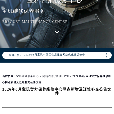
宝玑维修保养服务
BREGUET MAINTENANCE CENTER
2026年8月宝玑中国区售后服务网络优化升级公告
▲
官网公告>
2026年8月宝玑全国官方售后客户服务热线：400-886-1507
▼
宝玑官方全国统一服务热线400-886-1507，服务覆盖中国大陆、香港、澳门、台湾全部区域（非大陆需加拨“+86”）
2026年8月宝玑售后服务中心最新网点地址：
当前位置：
宝玑维修服务中心
>
问题/知识/资讯
>
广州
> 2026年6月宝玑官方保养维修中
北京市朝阳区建国门外大街甲6号华熙国际中心写字楼D座11层1102室（北京总部）（需提前预约）
心网点新增及迁址补充公告文件
北京市东城区东长安街1号东方广场写字楼W3座6层602室（需提前预约）
2026年6月宝玑官方保养维修中心网点新增及迁址补充公告文
天津市和平区赤峰道136号天津国际金融中心写字楼26层2603室（需提前预约）
件
上海市徐汇区虹桥路3号港汇中心写字楼2座37层3705室（需提前预约）
上海市黄浦区南京东路299号宏伊国际广场写字楼8层806室（需提前预约）
南京市秦淮区中山南路1号（新街口）南京中心写字楼22层C1-1室（需提前预约）