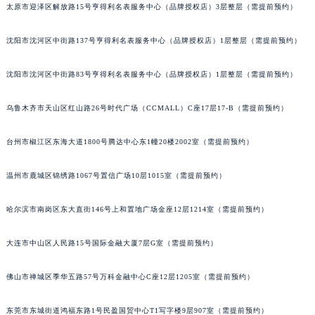
太原市迎泽区解放路15号亨得利名表服务中心（品牌授权店）3层整层（需提前预约）
吉林省吉林市船营区河南街宝玑售后服务中心（需提前预约）
吉林省辽源市龙山区人民大街宝玑售后服务中心（需提前预约）
沈阳市沈河区中街路137号亨得利名表服务中心（品牌授权店）1层整层（需提前预约）
吉林省梅河口市新华街道梅河大街宝玑售后服务中心（需提前预约）
吉林省四平市铁东区紫气大路与南九经街交汇处宝玑售后服务中心（需提前预约）
沈阳市沈河区中街路83号亨得利名表服务中心（品牌授权店）1层整层（需提前预约）
吉林省松原市宁江区五环大街宝玑售后服务中心（需提前预约）
乌鲁木齐市天山区红山路26号时代广场（CCMALL）C座17层17-B（需提前预约）
吉林省通化市东昌区环通乡江南大街宝玑售后服务中心（需提前预约）
吉林省延边市延吉市解放路宝玑售后服务中心（需提前预约）
台州市椒江区东海大道1800号腾达中心东1幢20楼2002室（需提前预约）
辽宁省鞍山市铁东区站前街宝玑售后服务中心（需提前预约）
辽宁省本溪市平山区胜利路宝玑售后服务中心（需提前预约）
温州市鹿城区锦绣路1067号置信广场10层1015室（需提前预约）
辽宁省朝阳市双塔区新华路宝玑售后服务中心（需提前预约）
哈尔滨市南岗区东大直街146号上和置地广场金座12层1214室（需提前预约）
辽宁省丹东市振兴区七经街宝玑售后服务中心（需提前预约）
辽宁省抚顺市新抚区东一路宝玑售后服务中心（需提前预约）
大连市中山区人民路15号国际金融大厦7层G室（需提前预约）
辽宁省阜新市海州区解放大街宝玑售后服务中心（需提前预约）
辽宁省葫芦岛市连山区中央路宝玑售后服务中心（需提前预约）
佛山市禅城区季华五路57号万科金融中心C座12层1205室（需提前预约）
辽宁省锦州市古塔区中央大街宝玑售后服务中心（需提前预约）
辽宁省辽阳市白塔区新运大街宝玑售后服务中心（需提前预约）
东莞市东城街道鸿福东路1号民盈国贸中心T1写字楼9层907室（需提前预约）