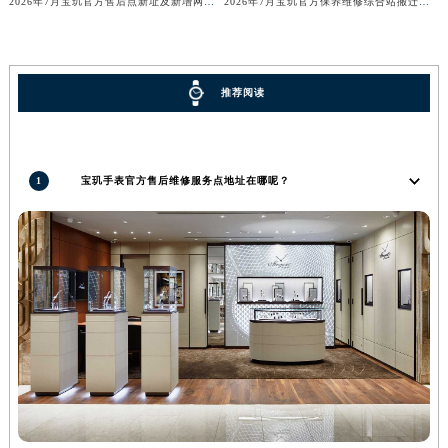
2026年7月宝玑官方售后点新址及新增网点完整补充速报
2026年7月宝玑官方保养维修综合站搬迁及新增服务点补充最终公示确认稿
河南省新乡市红旗区人民路宝玑售后服务中心（需提前预约）
河南省信阳市浉河区东方红大道宝玑售后服务中心（需提前预约）
河南省许昌市魏都区建安大道与八龙路交叉口宝玑售后服务中心（需提前预约）
推荐阅读
河南省郑州市二七区民主路10号华润大厦29层2905室宝玑售后服务中心（需提前预约）
河南省周口市川汇区七一路宝玑售后服务中心（需提前预约）
河南省驻马店市驿城区乐山大道与置地大道交叉口宝玑售后服务中心（需提前预约）
1
宝玑手表官方售后维修服务点地址在哪呢？
湖北省鄂州市鄂城区文星大道宝玑售后服务中心（需提前预约）
湖北省黄冈市黄州区赤壁大道宝玑售后服务中心（需提前预约）
湖北省黄石市黄石港区武汉路宝玑售后服务中心（需提前预约）
湖北省荆门市东宝中天街步行街宝玑售后服务中心（需提前预约）
湖北省荆州市荆州区荆中路宝玑售后服务中心（需提前预约）
湖北省十堰市茅箭区人民北路宝玑售后服务中心（需提前预约）
湖北省随州市曾都区青年路宝玑售后服务中心（需提前预约）
湖北省咸宁市咸安区长安大道宝玑售后服务中心（需提前预约）
湖北省襄阳市樊城区长虹路与人民路交叉口宝玑售后服务中心（需提前预约）
湖北省孝感市孝南区复兴大道宝玑售后服务中心（需提前预约）