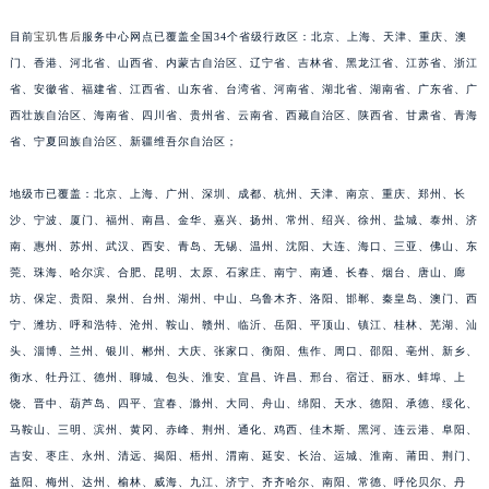
安徽省蚌埠市蚌山区淮河路宝玑售后服务中心（需提前预约）
目前
宝玑售后
服务中心网点已覆盖全国34个省级行政区：北京、上海、天津、重庆、澳
安徽省亳州市谯城区魏武大道宝玑售后服务中心（需提前预约）
门、香港、河北省、山西省、内蒙古自治区、辽宁省、吉林省、黑龙江省、江苏省、浙江
安徽省池州市贵池区长江路宝玑售后服务中心（需提前预约）
省、安徽省、福建省、江西省、山东省、台湾省、河南省、湖北省、湖南省、广东省、广
安徽省滁州市琅琊区南谯北路宝玑售后服务中心（需提前预约）
西壮族自治区、海南省、四川省、贵州省、云南省、西藏自治区、陕西省、甘肃省、青海
省、宁夏回族自治区、新疆维吾尔自治区；
安徽省阜阳市颍州区颍州北路宝玑售后服务中心（需提前预约）
安徽省淮北市相山区淮海路宝玑售后服务中心（需提前预约）
地级市已覆盖：北京、上海、广州、深圳、成都、杭州、天津、南京、重庆、郑州、长
安徽省淮南市田家庵区国庆中路宝玑售后服务中心（需提前预约）
沙、宁波、厦门、福州、南昌、金华、嘉兴、扬州、常州、绍兴、徐州、盐城、泰州、济
安徽省黄山市屯溪区黄山西路宝玑售后服务中心（需提前预约）
南、惠州、苏州、武汉、西安、青岛、无锡、温州、沈阳、大连、海口、三亚、佛山、东
安徽省六安市金安区解放中路宝玑售后服务中心（需提前预约）
莞、珠海、哈尔滨、合肥、昆明、太原、石家庄、南宁、南通、长春、烟台、唐山、廊
安徽省马鞍山市雨山区湖南西路宝玑售后服务中心（需提前预约）
坊、保定、贵阳、泉州、台州、湖州、中山、乌鲁木齐、洛阳、邯郸、秦皇岛、澳门、西
宁、潍坊、呼和浩特、沧州、鞍山、赣州、临沂、岳阳、平顶山、镇江、桂林、芜湖、汕
安徽省宿州市埇桥区人民中路宝玑售后服务中心（需提前预约）
头、淄博、兰州、银川、郴州、大庆、张家口、衡阳、焦作、周口、邵阳、亳州、新乡、
安徽省铜陵市铜官区石城大道宝玑售后服务中心（需提前预约）
衡水、牡丹江、德州、聊城、包头、淮安、宜昌、许昌、邢台、宿迁、丽水、蚌埠、上
安徽省芜湖市镜湖区中山路步行街宝玑售后服务中心（需提前预约）
饶、晋中、葫芦岛、四平、宜春、滁州、大同、舟山、绵阳、天水、德阳、承德、绥化、
安徽省宣城市宣州区叠嶂西路宝玑售后服务中心（需提前预约）
马鞍山、三明、滨州、黄冈、赤峰、荆州、通化、鸡西、佳木斯、黑河、连云港、阜阳、
福建省龙岩市新罗区九一南路宝玑售后服务中心（需提前预约）
吉安、枣庄、永州、清远、揭阳、梧州、渭南、延安、长治、运城、淮南、莆田、荆门、
福建省南平市建阳区人民西路宝玑售后服务中心（需提前预约）
益阳、梅州、达州、榆林、威海、九江、济宁、齐齐哈尔、南阳、常德、呼伦贝尔、丹