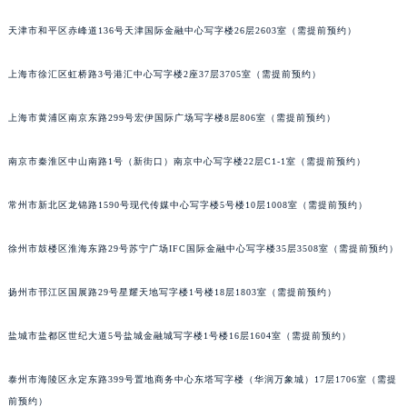
厦门市思明区湖滨东路95号华润大厦写字楼B座11层1104室（需提前预约）
天津市和平区赤峰道136号天津国际金融中心写字楼26层2603室（需提前预约）
福州市鼓楼区五四路128-1号恒力城写字楼15层03室（需提前预约）
成都市锦江区人民东路6号SAC东原中心写字楼24层2406B室（需提前预约）
上海市徐汇区虹桥路3号港汇中心写字楼2座37层3705室（需提前预约）
重庆市江北区观音桥步行街2号融恒时代广场写字楼9层902室（需提前预约）
上海市黄浦区南京东路299号宏伊国际广场写字楼8层806室（需提前预约）
长沙市芙蓉区定王台街道建湘路393号世茂环球金融中心写字楼（芙蓉广场）10层13室（需提前预约）
郑州市二七区铭功路10号华润大厦写字楼29层2905室（需提前预约）
南京市秦淮区中山南路1号（新街口）南京中心写字楼22层C1-1室（需提前预约）
太原市迎泽区解放路15号亨得利名表服务中心（品牌授权店）3层整层（需提前预约）
沈阳市沈河区中街路137号亨得利名表服务中心（品牌授权店）1层整层（需提前预约）
常州市新北区龙锦路1590号现代传媒中心写字楼5号楼10层1008室（需提前预约）
沈阳市沈河区中街路83号亨得利名表服务中心（品牌授权店）1层整层（需提前预约）
乌鲁木齐市天山区红山路26号时代广场（CCMALL）C座17层17-B（需提前预约）
徐州市鼓楼区淮海东路29号苏宁广场IFC国际金融中心写字楼35层3508室（需提前预约）
温州市鹿城区锦绣路1067号置信广场10层1015室（需提前预约）
扬州市邗江区国展路29号星耀天地写字楼1号楼18层1803室（需提前预约）
哈尔滨市道里区友谊西路600号富力中心T2座写字楼29层03室（需提前预约）
大连市中山区人民路15号国际金融大厦7层G室（需提前预约）
盐城市盐都区世纪大道5号盐城金融城写字楼1号楼16层1604室（需提前预约）
佛山市禅城区季华五路57号万科金融中心C座12层1205室（需提前预约）
东莞市东城街道鸿福东路1号民盈国贸中心T1写字楼9层907室（需提前预约）
泰州市海陵区永定东路399号置地商务中心东塔写字楼（华润万象城）17层1706室（需提
无锡市梁溪区人民中路139号恒隆广场写字楼1座11层1104室（需提前预约）
前预约）