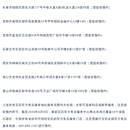
内蒙古自治区乌兰察布市集宁区恩和大街宝玑售后服务中心（需提前预约）
长春市朝阳区西安大路727号中银大厦A座(旺进大厦)18层09室（需提前预约）
内蒙古自治区锡林郭勒盟市锡林浩特市光明街与额尔敦路交叉口宝玑售后服务中心（需提前预约）
贵阳市南明区都司高架桥路33号亨特国际金融中心14楼14D（需提前预约）
内蒙古自治区兴安盟市乌兰浩特市兴安大街宝玑售后服务中心（需提前预约）
山西省大同市平城区迎宾街宝玑售后服务中心（需提前预约）
昆明市盘龙区北京路928号同德昆明广场写字楼10层06室（需提前预约）
山西省晋城市城区黄华街宝玑售后服务中心（需提前预约）
山西省晋中市榆次区顺城街宝玑售后服务中心（需提前预约）
石家庄市长安区中山东路39号勒泰中心写字楼B座13层07室（需提前预约）
山西省临汾市尧都区解放路宝玑售后服务中心（需提前预约）
山西省吕梁市离石区永宁中路与建设街交叉口宝玑售后服务中心（需提前预约）
西安市碑林区南关正街88号华侨城长安国际中心E座6楼10室（需提前预约）
山西省朔州市朔城区怡西路与鄯阳西街交汇处宝玑售后服务中心（需提前预约）
海口市龙华区金贸东路5号海口华润大厦B座17层1707室（需提前预约）
山西省忻州市忻府区和平东街与七一南路交叉口宝玑售后服务中心（需提前预约）
山西省阳泉市郊区平阳东街与新城大道交叉口宝玑售后服务中心（需提前预约）
唐山市路南区新华东道100号万达广场写字楼A座10层1002室（需提前预约）
山西省运城市盐湖区河东街宝玑售后服务中心（需提前预约）
山西省长治市潞州区英雄中路宝玑售后服务中心（需提前预约）
上述所有宝玑官方售后服务地址服务范围均为全国，全部可选择到店或邮寄服务，注意提
山西省太原市迎泽区迎泽街道解放路15号亨得利名表维修授权店3楼宝玑售后服务中心（需提前预约）
前预约即可。截至2026年6月9日，最新宝玑官方售后服务中心网点布局已覆盖34个省级
行政区，中国所有省份均可找到宝玑的官方售后服务门店，注意需拨打宝玑全国官方售后
天津市和平区赤峰道136号天津国际金融中心26层2603室宝玑售后服务中心（需提前预约）
服务热线：400-886-1507进行预约。
安徽省安庆市迎江区人民路宝玑售后服务中心（需提前预约）