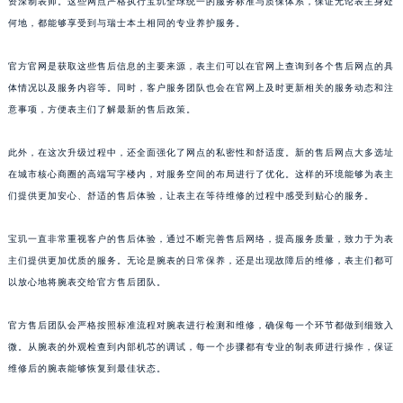
资深制表师。这些网点严格执行宝玑全球统一的服务标准与质保体系，保证无论表主身处
江西省吉安市吉州区井冈山大道宝玑售后服务中心（需提前预约）
何地，都能够享受到与瑞士本土相同的专业养护服务。
江西省景德镇市珠山区珠山中路宝玑售后服务中心（需提前预约）
官方官网是获取这些售后信息的主要来源，表主们可以在官网上查询到各个售后网点的具
江西省九江市浔阳区浔阳路宝玑售后服务中心（需提前预约）
体情况以及服务内容等。同时，客户服务团队也会在官网上及时更新相关的服务动态和注
江西省南昌市红谷滩新区红谷中大道998号绿地双子塔（中央广场）A1座办公楼14层1407室宝玑售后服务中心（需提前预约）
意事项，方便表主们了解最新的售后政策。
江西省萍乡市安源区萍安北大道与康庄路交叉口宝玑售后服务中心（需提前预约）
江西省上饶市信州区滨江西路宝玑售后服务中心（需提前预约）
此外，在这次升级过程中，还全面强化了网点的私密性和舒适度。新的售后网点大多选址
江西省新余市渝水区北湖西路宝玑售后服务中心（需提前预约）
在城市核心商圈的高端写字楼内，对服务空间的布局进行了优化。这样的环境能够为表主
江西省宜春市袁州区中山中路宝玑售后服务中心（需提前预约）
们提供更加安心、舒适的售后体验，让表主在等待维修的过程中感受到贴心的服务。
江西省鹰潭市月湖区胜利东路宝玑售后服务中心（需提前预约）
宝玑一直非常重视客户的售后体验，通过不断完善售后网络，提高服务质量，致力于为表
山东省德州市德城区东风中路宝玑售后服务中心（需提前预约）
主们提供更加优质的服务。无论是腕表的日常保养，还是出现故障后的维修，表主们都可
山东省东营市东营区济南路宝玑售后服务中心（需提前预约）
以放心地将腕表交给官方售后团队。
山东省济南市历下区经十路11111号华润中心写字楼（万象城）15层1508室宝玑售后服务中心（需提前预约）
山东省济宁市任城区太白楼路宝玑售后服务中心（需提前预约）
官方售后团队会严格按照标准流程对腕表进行检测和维修，确保每一个环节都做到细致入
山东省莱芜市文化南路8号银座商城名表维修一楼名表维修宝玑售后服务中心（需提前预约）
微。从腕表的外观检查到内部机芯的调试，每一个步骤都有专业的制表师进行操作，保证
维修后的腕表能够恢复到最佳状态。
山东省临沂市兰山区解放路宝玑售后服务中心（需提前预约）
山东省日照市东港区烟台路宝玑售后服务中心（需提前预约）