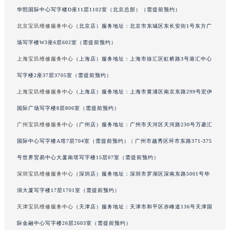
华熙国际中心写字楼D座11层1102室（北京总部）（需提前预约）
广西壮族自治区桂林市秀峰区红岭路宝玑售后服务中心（需提前预约）
广西壮族自治区河池市金城江区金城江街道朝阳路宝玑售后服务中心（需提前预约）
北京宝玑维修服务中心
（北京店）服务地址：北京市东城区东长安街1号东方广
广西壮族自治区贺州市八步区城东街道灵峰南路宝玑售后服务中心（需提前预约）
场写字楼W3座6层602室（需提前预约）
广西壮族自治区来宾市兴宾区桂中大道宝玑售后服务中心（需提前预约）
上海宝玑维修服务中心
（上海店）服务地址：上海市徐汇区虹桥路3号港汇中心
广西壮族自治区柳州市城中区中山中路宝玑售后服务中心（需提前预约）
写字楼2座37层3705室（需提前预约）
广西壮族自治区钦州市钦南区金海湾东大街宝玑售后服务中心（需提前预约）
上海宝玑维修服务中心
（上海店）服务地址：上海市黄浦区南京东路299号宏伊
广西壮族自治区梧州市万秀区龙湖镇高旺路宝玑售后服务中心（需提前预约）
国际广场写字楼8层806室（需提前预约）
广西壮族自治区玉林市玉州区金玉路宝玑售后服务中心（需提前预约）
广州宝玑维修服务中心
（广州店）服务地址：广州市天河区天河路230号万菱汇
海南省儋州市儋州市那大镇兰洋北路宝玑售后服务中心（需提前预约）
海南省东方市八所镇解放西路宝玑售后服务中心（需提前预约）
国际中心写字楼A塔7层704室（需提前预约） | 广州市越秀区环市东路371-375
海南省琼海市嘉积镇东风路宝玑售后服务中心（需提前预约）
号世界贸易中心大厦南塔写字楼15层07室（需提前预约）
海南省三沙市西沙区西沙群岛永兴岛北京路宝玑售后服务中心（需提前预约）
深圳宝玑维修服务中心
（深圳店）服务地址：深圳市罗湖区深南东路5001号华
海南省三亚市吉阳区迎宾路宝玑售后服务中心（需提前预约）
润大厦写字楼17层1701室（需提前预约）
海南省万宁市万城镇解放路宝玑售后服务中心（需提前预约）
天津宝玑维修服务中心
（天津店）服务地址：天津市和平区赤峰道136号天津国
海南省文昌市文城镇教育东路宝玑售后服务中心（需提前预约）
际金融中心写字楼26层2603室（需提前预约）
海南省五指山市通什镇三月三大道宝玑售后服务中心（需提前预约）