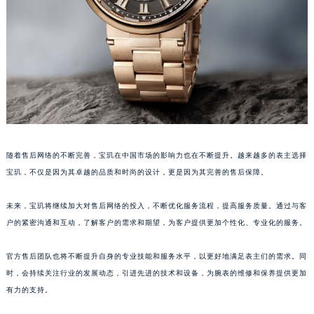
澳门特别行政区大堂区议事亭前地（新马路）宝玑售后服务中心（需提前预约）
澳门特别行政区风顺堂区南湾大马路宝玑售后服务中心（需提前预约）
澳门特别行政区花地玛堂区关闸广场宝玑售后服务中心（需提前预约）
澳门特别行政区花王堂区大三巴商圈宝玑售后服务中心（需提前预约）
澳门特别行政区嘉模堂区官也街宝玑售后服务中心（需提前预约）
澳门省路氹城市金光大道宝玑售后服务中心（需提前预约）
澳门特别行政区望德堂区塔石广场宝玑售后服务中心（需提前预约）
福建省福州市鼓楼区五四路128-1号恒力城写字楼15层03室宝玑售后服务中心（需提前预约）
随着售后网络的不断完善，宝玑在中国市场的影响力也在不断提升。越来越多的表主选择
福建省厦门市思明区湖滨东路95号万象城华润大厦B座11层1104室宝玑售后服务中心（需提前预约）
宝玑，不仅是因为其卓越的品质和时尚的设计，更是因为其完善的售后保障。
广东省潮州市潮安区新风路与潮汕路交汇处宝玑售后服务中心（需提前预约）
未来，宝玑将继续加大对售后网络的投入，不断优化服务流程，提高服务质量。通过与客
广东省广州市天河区天河路230号万菱汇国际中心A塔7层704室宝玑售后服务中心（需提前预约）
户的紧密沟通和互动，了解客户的需求和期望，为客户提供更加个性化、专业化的服务。
广东省广州市越秀区环市东路371-375号世界贸易中心大厦南塔15层1507室宝玑售后服务中心（需提前预约）
广东省河源市源城区越王大道宝玑售后服务中心（需提前预约）
官方售后团队也将不断提升自身的专业技能和服务水平，以更好地满足表主们的需求。同
广东省惠州市惠城区江北文昌一路7号华贸大厦1座30层3005室宝玑售后服务中心（需提前预约）
时，会持续关注行业的发展动态，引进先进的技术和设备，为腕表的维修和保养提供更加
广东省江门市蓬江区广场西路宝玑售后服务中心（需提前预约）
有力的支持。
广东省揭阳市榕城进贤门步行街宝玑售后服务中心（需提前预约）