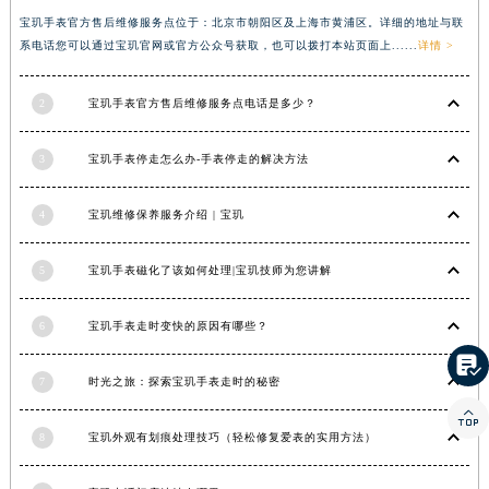
宝玑手表官方售后维修服务点位于：北京市朝阳区及上海市黄浦区。详细的地址与联
湖北省宜昌市西陵区夷陵大道与港窑路宝玑售后服务中心（需提前预约）
系电话您可以通过宝玑官网或官方公众号获取，也可以拨打本站页面上......
详情 >
湖南省常德市武陵区人民路宝玑售后服务中心（需提前预约）
湖南省郴州市北湖区国庆北路宝玑售后服务中心（需提前预约）
2
宝玑手表官方售后维修服务点电话是多少？
湖南省衡阳市雁峰区解放路宝玑售后服务中心（需提前预约）
湖南省怀化市鹤城区迎丰中路宝玑售后服务中心（需提前预约）
3
宝玑手表停走怎么办-手表停走的解决方法
湖南省娄底市娄星区长青街宝玑售后服务中心（需提前预约）
湖南省邵阳市双清区东风路宝玑售后服务中心（需提前预约）
4
宝玑维修保养服务介绍 | 宝玑
湖南省湘潭市雨湖区莲城大道宝玑售后服务中心（需提前预约）
湖南省益阳市赫山区桃花仑路宝玑售后服务中心（需提前预约）
5
宝玑手表磁化了该如何处理|宝玑技师为您讲解
湖南省永州市冷水滩区永州大道与中兴路交叉口宝玑售后服务中心（需提前预约）
6
宝玑手表走时变快的原因有哪些？
湖南省岳阳市岳阳楼区东茅岭路宝玑售后服务中心（需提前预约）

湖南省张家界市永定区解放路宝玑售后服务中心（需提前预约）
7
时光之旅：探索宝玑手表走时的秘密
湖南省长沙市芙蓉区建湘路393号世茂环球金融中心写字楼10层1013室宝玑售后服务中心（需提前预约）

湖南省株洲市芦淞区建设南路宝玑售后服务中心（需提前预约）
8
宝玑外观有划痕处理技巧（轻松修复爱表的实用方法）
甘肃省白银市白银区北京路宝玑售后服务中心（需提前预约）
甘肃省定西市安定区解放路宝玑售后服务中心（需提前预约）