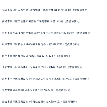
辽宁省盘锦市兴隆台区石油大街宝玑售后服务中心（需提前预约）
无锡市梁溪区人民中路139号恒隆广场写字楼1座11层1104室（需提前预约）
辽宁省铁岭市银州区南马路宝玑售后服务中心（需提前预约）
辽宁省营口市站前区市府路与渤海大街交叉口宝玑售后服务中心（需提前预约）
南通市崇川区工农路57号圆融广场写字楼16层1603室（需提前预约）
辽宁省沈阳市沈河区中街路137号亨得利名表维修授权店1楼宝玑售后服务中心（需提前预约）
辽宁省沈阳市沈河区中街路83号亨得利名表维修授权店1楼宝玑售后服务中心（需提前预约）
苏州市苏州工业园区星港街199号苏州中心办公楼C座22层08室（需提前预约）
北京市朝阳区建国门外大街甲6号华熙国际中心D座11层1102室宝玑售后服务中心（北京总部）（需提前预约）
武汉市江汉区解放大道686号世界贸易大厦38层09室（需提前预约）
北京市东城区东长安街1号王府井东方广场W3座6层602室宝玑售后服务中心（需提前预约）
河北省保定市竞秀区朝阳北大街北国先天下宝玑售后服务中心（需提前预约）
南宁市青秀区金湖路59号地王大厦12楼1224室（需提前预约）
内蒙古自治区阿拉善盟市左旗土尔扈特大街宝玑售后服务中心（需提前预约）
内蒙古自治区巴彦淖尔市临河区新华街宝玑售后服务中心（需提前预约）
合肥市蜀山区潜山路111号万象城华润大厦B座12楼03室（需提前预约）
内蒙古自治区包头市青山区幸福路甲3号王府井百货名表维修宝玑售后服务中心（需提前预约）
内蒙古自治区赤峰市红山区哈达街宝玑售后服务中心（需提前预约）
泉州市丰泽区宝洲路729号浦西万达中心写字楼A座7楼709室（需提前预约）
内蒙古自治区鄂尔多斯市东胜区伊金霍洛街宝玑售后服务中心（需提前预约）
青岛市南区山东路6号华润大厦B座22层04室（需提前预约）
内蒙古自治区呼伦贝尔市海拉尔区中央街宝玑售后服务中心（需提前预约）
内蒙古自治区通辽市科尔沁区明仁大街宝玑售后服务中心（需提前预约）
烟台市芝罘区胜利路139号万达金融中心A座907室（需提前预约）
内蒙古自治区乌海市海勃湾区人民南路宝玑售后服务中心（需提前预约）