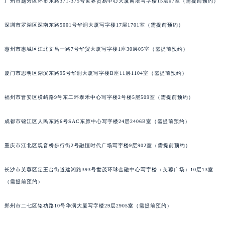
广州市越秀区环市东路371-375号世界贸易中心大厦南塔写字楼15层07室（需提前预约）
内蒙古自治区呼和浩特市玉泉区大学西街70号华润万象城写字楼（鄂尔多斯大厦）23层2326室（需提前预约）
甘肃省兰州市七里河区西津西路16号兰州中心写字楼21层2102室（需提前预约）
深圳市罗湖区深南东路5001号华润大厦写字楼17层1701室（需提前预约）
重庆市解放碑渝中区民权路28号英利国际金融中心写字楼20层01室（需提前预约）
惠州市惠城区江北文昌一路7号华贸大厦写字楼1座30层05室（需提前预约）
黑龙江省大庆市萨尔图区会战大街宝玑售后服务中心（需提前预约）
黑龙江省鹤岗市向阳区红军路宝玑售后服务中心（需提前预约）
厦门市思明区湖滨东路95号华润大厦写字楼B座11层1104室（需提前预约）
黑龙江省黑河市爱辉区中央街宝玑售后服务中心（需提前预约）
黑龙江省鸡西市鸡冠区红军路宝玑售后服务中心（需提前预约）
福州市晋安区横屿路9号东二环泰禾中心写字楼2号楼5层509室（需提前预约）
黑龙江省佳木斯市向阳区长安路宝玑售后服务中心（需提前预约）
成都市锦江区人民东路6号SAC东原中心写字楼24层2406B室（需提前预约）
黑龙江省牡丹江市东安区太平路宝玑售后服务中心（需提前预约）
黑龙江省七台河市桃山区大同街宝玑售后服务中心（需提前预约）
重庆市江北区观音桥步行街2号融恒时代广场写字楼9层902室（需提前预约）
黑龙江省齐齐哈尔市龙沙区龙华路宝玑售后服务中心（需提前预约）
黑龙江省双鸭山市尖山区新兴大街宝玑售后服务中心（需提前预约）
长沙市芙蓉区定王台街道建湘路393号世茂环球金融中心写字楼（芙蓉广场）10层13室
黑龙江省绥化市北林区新华街与康庄路交叉口宝玑售后服务中心（需提前预约）
（需提前预约）
黑龙江省伊春市伊美区通河路宝玑售后服务中心（需提前预约）
郑州市二七区铭功路10号华润大厦写字楼29层2905室（需提前预约）
吉林省白城市洮北区明仁南街宝玑售后服务中心（需提前预约）
吉林省白山市浑江区浑江大街宝玑售后服务中心（需提前预约）