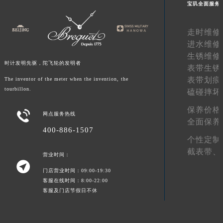
宝玑全面服务
陕西省延安市宝塔区中心街宝玑售后服务中心（需提前预约）
陕西省榆林市榆阳区长兴路宝玑售后服务中心（需提前预约）
走时维修
新疆维吾尔自治区阿克苏市东大街宝玑售后服务中心（需提前预约）
进水维修
新疆维吾尔自治区阿拉尔市胜利大道宝玑售后服务中心（需提前预约）
生锈维修
时计发明先驱，陀飞轮的发明者
新疆维吾尔自治区阿拉山口市友好路宝玑售后服务中心（需提前预约）
表带生锈
表带划痕
The inventor of the meter when the invention, the
新疆维吾尔自治区阿勒泰市解放路宝玑售后服务中心（需提前预约）
tourbillon.
磕碰摔坏
新疆维吾尔自治区阿图什市光明路宝玑售后服务中心（需提前预约）
新疆维吾尔自治区白杨市军垦路宝玑售后服务中心（需提前预约）
保养价格

网点服务热线
全面保养
新疆维吾尔自治区北屯市团结路宝玑售后服务中心（需提前预约）
400-886-1507
新疆维吾尔自治区博乐市博乐市北京路宝玑售后服务中心（需提前预约）
个性定制
新疆维吾尔自治区昌吉市延安北路宝玑售后服务中心（需提前预约）
截表带、
营业时间：

新疆维吾尔自治区阜康市博峰路宝玑售后服务中心（需提前预约）
门店营业时间：09:00-19:30
新疆维吾尔自治区哈密市伊州区建国北路宝玑售后服务中心（需提前预约）
客服在线时间：8:00-22:00
客服及门店节假日不休
新疆维吾尔自治区和田市和田市北京西路宝玑售后服务中心（需提前预约）
新疆维吾尔自治区胡杨河市胡杨河市胡杨路宝玑售后服务中心（需提前预约）
新疆维吾尔自治区霍尔果斯市亚欧北路宝玑售后服务中心（需提前预约）