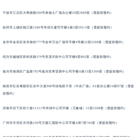
南通市崇川区工农路57号圆融广场写字楼16层1603室（需提前预约）
宁波市江北区大闸南路500号来福士广场办公楼20层2009室（需提前预约）
苏州市苏州工业园区星港街199号苏州中心办公楼C座22层08室（需提前预约）
武汉市江汉区解放大道686号世界贸易大厦38层09室（需提前预约）
杭州市上城区钱江路1366号华润大厦写字楼A座5层503-5室（需提前预约）
南宁市青秀区金湖路59号地王大厦12楼1224室（需提前预约）
合肥市蜀山区潜山路111号万象城华润大厦B座12楼03室（需提前预约）
金华市金东区东市南街777号金华万达广场写字楼4号楼22层2209室（需提前预约）
泉州市丰泽区宝洲路729号浦西万达中心写字楼A座7楼709室（需提前预约）
绍兴市越城区胜利东路379号世茂天际中心写字楼8层805室（需提前预约）
青岛市南区山东路6号华润大厦B座22层04室（需提前预约）
烟台市芝罘区胜利路139号万达金融中心A座907室（需提前预约）
嘉兴市南湖区广益路705号嘉兴世界贸易中心写字楼A座13层1304室（需提前预约）
长春市朝阳区西安大路727号中银大厦A座(旺进大厦)18层09室（需提前预约）
贵阳市南明区都司高架桥路33号亨特国际金融中心14楼14D（需提前预约）
南昌市红谷滩新区红谷中大道998号绿地双子塔（中央广场）A1座办公楼14层07室（需提
昆明市盘龙区北京路928号同德昆明广场写字楼10层06室（需提前预约）
前预约）
石家庄市长安区中山东路39号勒泰中心写字楼B座13层07室（需提前预约）
济南市历下区经十路11111号华润中心写字楼（万象城）15层1508室（需提前预约）
西安市碑林区南关正街88号华侨城长安国际中心E座6楼10室（需提前预约）
海口市龙华区金贸东路5号海口华润大厦B座17层1707室（需提前预约）
广州市天河区天河路230号万菱汇国际中心写字楼A塔7层704室（需提前预约）
唐山市路南区新华东道100号万达广场写字楼A座10层1002室（需提前预约）
台州市椒江区东海大道1800号腾达中心东1幢20楼2002室（需提前预约）