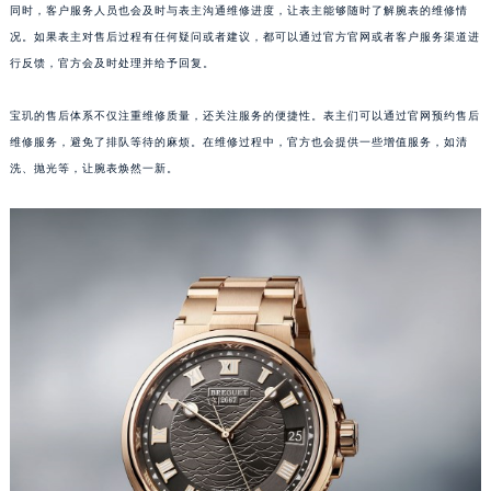
同时，客户服务人员也会及时与表主沟通维修进度，让表主能够随时了解腕表的维修情
山东省泰安市泰山区财源街道泰山大街宝玑售后服务中心（需提前预约）
况。如果表主对售后过程有任何疑问或者建议，都可以通过官方官网或者客户服务渠道进
山东省威海市环翠区新威海路89号振华商厦一楼名表维修宝玑售后服务中心（需提前预约）
行反馈，官方会及时处理并给予回复。
山东省潍坊市奎文区东风东街宝玑售后服务中心（需提前预约）
山东省枣庄市滕州市北辛路与善国路交叉口宝玑售后服务中心（需提前预约）
宝玑的售后体系不仅注重维修质量，还关注服务的便捷性。表主们可以通过官网预约售后
维修服务，避免了排队等待的麻烦。在维修过程中，官方也会提供一些增值服务，如清
山东省淄博市张店区金晶大道宝玑售后服务中心（需提前预约）
洗、抛光等，让腕表焕然一新。
上海市黄浦区南京东路299号宏伊国际广场写字楼8层806室宝玑售后服务中心（需提前预约）
上海市徐汇区虹桥路3号港汇中心2座37层3705室宝玑售后服务中心（需提前预约）
浙江省杭州市上城区钱江路1366号华润大厦A座5层503-5室宝玑售后服务中心（需提前预约）
浙江省湖州市吴兴区劳动路宝玑售后服务中心（需提前预约）
浙江省嘉兴市南湖区广益路705号嘉兴世界贸易中心A座13层1304室宝玑售后服务中心（需提前预约）
浙江省金华市金东区东市南街777号金华万达广场4号楼22楼2209室宝玑售后服务中心（需提前预约）
浙江省丽水市莲都区解放街宝玑售后服务中心（需提前预约）
浙江省宁波市江北区大闸南路500号来福士广场办公楼20层2009室宝玑售后服务中心（需提前预约）
浙江省衢州市柯城区上街宝玑售后服务中心（需提前预约）
浙江省绍兴市越城区胜利东路379号世茂天际中心写字楼8层805室宝玑售后服务中心（需提前预约）
浙江省舟山市定海区解放东路宝玑售后服务中心（需提前预约）