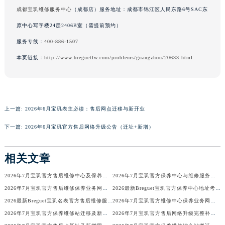
成都宝玑维修服务中心
（成都店）服务地址：成都市锦江区人民东路6号SAC东
香港特别行政区尖沙咀区油尖旺区广东道宝玑售后服务中心（需提前预约）
香港特别行政区金钟区中西区金钟道宝玑售后服务中心（需提前预约）
原中心写字楼24层2406B室（需提前预约）
香港特别行政区九龙区油尖旺区弥敦道宝玑售后服务中心（需提前预约）
服务专线：
400-886-1507
香港特别行政区铜锣湾区湾仔区轩尼诗道宝玑售后服务中心（需提前预约）
本页链接：
http://www.breguetfw.com/problems/guangzhou/20633.html
河南省安阳市文峰区解放大道宝玑售后服务中心（需提前预约）
河南省鹤壁市淇滨区九州路宝玑售后服务中心（需提前预约）
河南省济源市沁园街道济水大道宝玑售后服务中心（需提前预约）
河南省焦作市解放区解放路宝玑售后服务中心（需提前预约）
上一篇:
2026年6月宝玑表主必读：售后网点迁移与新开业
河南省开封市鼓楼区中山路宝玑售后服务中心（需提前预约）
下一篇:
2026年6月宝玑官方售后网络升级公告（迁址+新增）
河南省洛阳市西工区中州中路与解放路交叉口宝玑售后服务中心（需提前预约）
河南省漯河市源汇区交通路宝玑售后服务中心（需提前预约）
相关文章
河南省南阳市宛城区范蠡东路与南都路交叉口宝玑售后服务中心（需提前预约）
2026年7月宝玑官方售后维修中心及保养中心迁址新增全览
2026年7月宝玑官方保养中心与维修服务中心迁址及新开补充指南确认内容
河南省平顶山市卫东区建设路宝玑售后服务中心（需提前预约）
2026年7月宝玑官方售后维修保养业务网点变更全录
2026最新Breguet宝玑官方保养中心地址考察报告
河南省濮阳市大华龙区开州路绿城路交叉口宝玑售后服务中心（需提前预约）
2026最新Breguet宝玑名表官方售后维修服务中心地址调研报告
2026年7月宝玑官方维修中心保养业务网点最新变动补充确认
河南省三门峡市湖滨区和平路宝玑售后服务中心（需提前预约）
2026年7月宝玑官方保养维修站迁移及新开店说明
2026年7月宝玑官方售后网络升级完整补充速报（迁址及新开）
河南省商丘市梁园区神火大道宝玑售后服务中心（需提前预约）