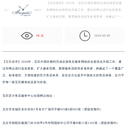
【宝玑保养】2026年，宝玑中国区顺利完成全国售后服
常州市新北区龙锦路1590号现代传媒中心写字楼5号楼10层1008室（需提前预约）
务网络的全面优化升级工作。通过对网点进行改造更新、
徐州市鼓楼区淮海东路29号苏宁广场IFC国际金融中心写字楼35层3508室（需提前预约）
扩大服务范围、重塑服务流程等多项举措，构建起了一个
扬州市邗江区国展路29号星耀天地写字楼1号楼18层1803室（需提前预约）
覆盖广泛、标准规范、方便快捷的官方售后体系，旨在
盐城市盐都区世纪大道5号盐城金融城写字楼1号楼16层1604室（需提前预约）
全…

98 次
2026-06-09
泰州市海陵区永定东路399号置地商务中心东塔写字楼（华润万象城）17层1706室（需提前预约）
宁波市江北区大闸南路500号来福士广场办公楼20层2009室（需提前预约）
杭州市上城区钱江路1366号华润大厦写字楼A座5层503-5室（需提前预约）
金华市金东区东市南街777号金华万达广场写字楼4号楼22层2209室（需提前预约）
【
宝玑保养
】2026年，宝玑中国区顺利完成全国售后服务网络的全面优化升级工作。通
过对网点进行改造更新、扩大服务范围、重塑服务流程等多项举措，构建起了一个覆盖广
绍兴市越城区胜利东路379号世茂天际中心写字楼8层805室（需提前预约）
泛、标准规范、方便快捷的官方售后体系，旨在全方位提升中国表主的售后体验，全力守
嘉兴市南湖区广益路705号嘉兴世界贸易中心写字楼A座13层1304室（需提前预约）
护每一枚宝玑腕表的品质与价值。
南昌市红谷滩新区红谷中大道998号绿地双子塔（中央广场）A1座办公楼14层07室（需提前预约）
济南市历下区经十路11111号华润中心写字楼（万象城）15层1508室（需提前预约）
宝玑官方售后服务中心全国网点地址：
广州市天河区天河路230号万菱汇国际中心写字楼A塔7层704室（需提前预约）
广州市越秀区环市东路371-375号世界贸易中心大厦南塔写字楼15层07室（需提前预约）
北京市东城区东长安街1号东方广场写字楼W3座6层602室（需提前预约）
深圳市罗湖区深南东路5001号华润大厦写字楼17层1701室（需提前预约）
北京市朝阳区建国门外大街甲6号华熙国际中心写字楼D座11层1102室（需提前预约）
惠州市惠城区江北文昌一路7号华贸大厦写字楼1座30层05室（需提前预约）