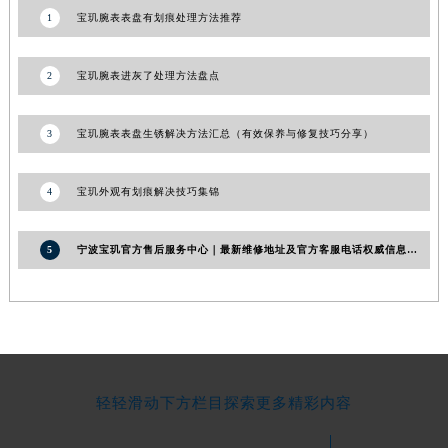
1
宝玑腕表表盘有划痕处理方法推荐
宁夏回族自治区中卫市沙坡头区鼓楼东街宝玑售后服务中心（需提前预约）
青海省果洛藏族自治州玛沁县团结路宝玑售后服务中心（需提前预约）
2
宝玑腕表进灰了处理方法盘点
青海省海北藏族自治州海晏县将军路宝玑售后服务中心（需提前预约）
青海省海东市乐都区滨河路宝玑售后服务中心（需提前预约）
青海省海南藏族自治州共和县青海湖大街宝玑售后服务中心（需提前预约）
3
宝玑腕表表盘生锈解决方法汇总（有效保养与修复技巧分享）
青海省海西蒙古族藏族自治州德令哈市柴达木路宝玑售后服务中心（需提前预约）
青海省黄南藏族自治州同仁市德合隆路宝玑售后服务中心（需提前预约）
4
宝玑外观有划痕解决技巧集锦
青海省西宁市城西区海湖新区西关大道宝玑售后服务中心（需提前预约）
青海省玉树藏族自治州结古镇胜利路宝玑售后服务中心（需提前预约）
5
宁波宝玑官方售后服务中心｜最新维修地址及官方客服电话权威信息公告（2026年7月最新）
陕西省安康市汉滨区金州路宝玑售后服务中心（需提前预约）
陕西省宝鸡市渭滨区经二路宝玑售后服务中心（需提前预约）
陕西省汉中市汉台区北大街宝玑售后服务中心（需提前预约）
陕西省商洛市商州区州城街宝玑售后服务中心（需提前预约）
陕西省铜川市王益区红旗街宝玑售后服务中心（需提前预约）
轻轻滑动下方栏目探索更多精彩内容
陕西省渭南市临渭区东风大街宝玑售后服务中心（需提前预约）
陕西省咸阳市秦都区沣西新城统一西路与白马河路交汇处宝玑售后服务中心（需提前预约）