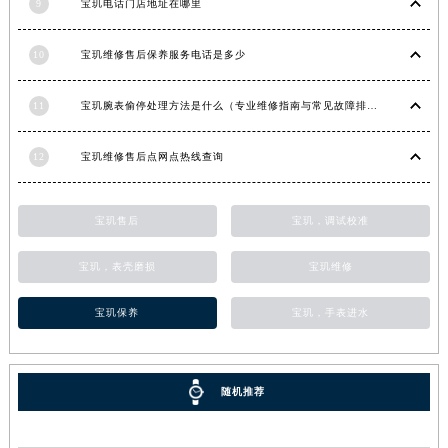
9
宝玑电话门店地址在哪里
甘肃省敦煌市沙州镇阳关中路宝玑售后服务中心（需提前预约）
甘肃省合作市人民街宝玑售后服务中心（需提前预约）
10
宝玑维修售后保养服务电话是多少
甘肃省嘉峪关市雄关区新华中路宝玑售后服务中心（需提前预约）
甘肃省金昌市金川区北京路宝玑售后服务中心（需提前预约）
11
宝玑腕表偷停处理方法是什么（专业维修指南与常见故障排查）
甘肃省酒泉市肃州区西大街宝玑售后服务中心（需提前预约）
12
宝玑维修售后点网点热线查询
甘肃省临夏市城南街道团结路宝玑售后服务中心（需提前预约）
甘肃省陇南市武都区人民路宝玑售后服务中心（需提前预约）
甘肃省平凉市崆峒区西大街宝玑售后服务中心（需提前预约）
宝玑售后
宝玑，调试校准
甘肃省庆阳市西峰区南大街宝玑售后服务中心（需提前预约）
宝玑，表壳磨损
宝玑维修
甘肃省天水市秦州区民主路宝玑售后服务中心（需提前预约）
甘肃省武威市凉州区迎宾路宝玑售后服务中心（需提前预约）
宝玑保养
宝玑，手表进水
甘肃省张掖市甘州区民乐北路宝玑售后服务中心（需提前预约）
宁夏回族自治区固原市原州区文化街宝玑售后服务中心（需提前预约）
宁夏回族自治区石嘴山市大武口区贺兰山路宝玑售后服务中心（需提前预约）
随机推荐
宁夏回族自治区吴忠市利通区开元大道宝玑售后服务中心（需提前预约）
宁夏回族自治区银川市兴庆区新华东路97号新百中心C馆一层C1-18号商铺宝玑售后服务中心（需提前预约）