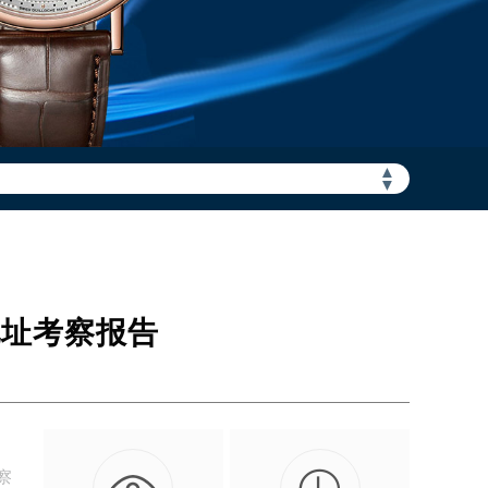
▲
加拨“+86”）
▼
点地址考察报告
察