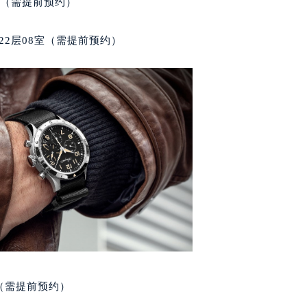
室（需提前预约）
得利名表维修授权店1楼宝玑售后服务中心（需提前预约）
得利名表维修授权店1楼宝玑售后服务中心（需提前预约）
22层08室（需提前预约）
国际中心D座11层1102室宝玑售后服务中心（北京总部）（需
广场W3座6层602室宝玑售后服务中心（需提前预约）
先天下宝玑售后服务中心（需提前预约）
特大街宝玑售后服务中心（需提前预约）
街宝玑售后服务中心（需提前预约）
3号王府井百货名表维修宝玑售后服务中心（需提前预约）
玑售后服务中心（需提前预约）
霍洛街宝玑售后服务中心（需提前预约）
央街宝玑售后服务中心（需提前预约）
街宝玑售后服务中心（需提前预约）
路宝玑售后服务中心（需提前预约）
大街宝玑售后服务中心（需提前预约）
市光明街与额尔敦路交叉口宝玑售后服务中心（需提前预约）
室（需提前预约）
安大街宝玑售后服务中心（需提前预约）