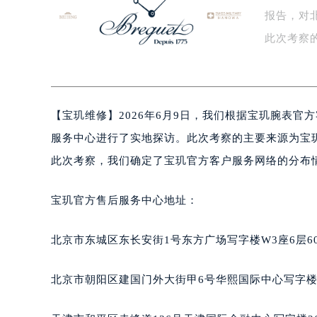
报告，对
盐城市盐都区世纪大道5号盐城金融城写
泰州市海陵区永定东路399号置地商
此次考察
宁波市江北区大闸南路500号来福士广
户…
杭州市上城区钱江路1366号华润大厦
金华市金东区东市南街777号金华万达
【
宝玑维修】2026年6月9日，我们根据宝玑腕表
绍兴市越城区胜利东路379号世茂天
嘉兴市南湖区广益路705号嘉兴世界贸
服务中心进行了实地探访。此次考察的主要来源为宝
南昌市红谷滩新区红谷中大道998号
此次考察，我们确定了宝玑官方客户服务网络的分布
济南市历下区经十路11111号华润中
广州市天河区天河路230号万菱汇国
宝玑官方售后服务中心地址：
广州市越秀区环市东路371-375号
深圳市罗湖区深南东路5001号华润大
北京市东城区东长安街1号东方广场写字楼W3座6层6
惠州市惠城区江北文昌一路7号华贸大
厦门市思明区湖滨东路95号华润大厦写
北京市朝阳区建国门外大街甲6号华熙国际中心写字楼D
福州市鼓楼区五四路128-1号恒力城
成都市锦江区人民东路6号SAC东原中