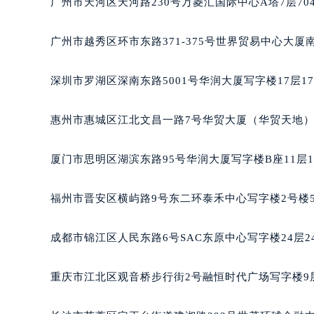
广州市天河区天河路230号万菱汇国际中心A塔7层7
黑龙江省大庆市萨尔图区会战大街宝
黑龙江省鹤岗市向阳区红军路宝玑售
广州市越秀区环市东路371-375号世界贸易中心大厦
黑龙江省黑河市爱辉区中央街宝玑售
黑龙江省鸡西市鸡冠区红军路宝玑售
深圳市罗湖区深南东路5001号华润大厦写字楼17层1
黑龙江省佳木斯市向阳区长安路宝玑
黑龙江省牡丹江市东安区太平路宝玑
惠州市惠城区江北文昌一路7号华贸大厦（华贸天地）1
黑龙江省七台河市桃山区大同街宝玑
黑龙江省齐齐哈尔市龙沙区龙华路宝
厦门市思明区湖滨东路95号华润大厦写字楼B座11层1
黑龙江省双鸭山市尖山区新兴大街宝
黑龙江省绥化市北林区新华街与康庄
福州市晋安区横屿路9号东二环泰禾中心写字楼2号楼5
黑龙江省伊春市伊美区通河路宝玑售
吉林省白城市洮北区明仁南街宝玑售
成都市锦江区人民东路6号SAC东原中心写字楼24层2
吉林省白山市浑江区浑江大街宝玑售
吉林省吉林市船营区河南街宝玑售后
重庆市江北区观音桥步行街2号融恒时代广场写字楼9层
吉林省辽源市龙山区人民大街宝玑售
吉林省梅河口市新华街道梅河大街宝