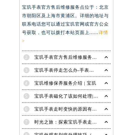
宝玑手表官方售后维修服务点位于：北京
）
市朝阳区及上海市黄浦区。详细的地址与
联系电话您可以通过宝玑官网或官方公众
号获取，也可以拨打本站页面上......
详情
>
2
宝玑手表官方售后维修服务点电话是多少？
3
宝玑手表停走怎么办-手表停走的解决方法
4
宝玑维修保养服务介绍 | 宝玑
5
宝玑手表磁化了该如何处理|宝玑技师为您讲解
6
宝玑手表走时变快的原因有哪些？
7
时光之旅：探索宝玑手表走时的秘密