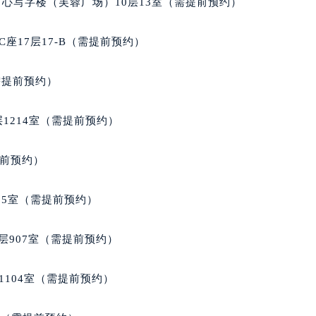
心写字楼（芙蓉广场）10层13室（需提前预约）
经街交汇处宝玑售后服务中心（需提前预约）
后服务中心（需提前预约）
座17层17-B（需提前预约）
宝玑售后服务中心（需提前预约）
服务中心（需提前预约）
需提前预约）
服务中心（需提前预约）
服务中心（需提前预约）
1214室（需提前预约）
服务中心（需提前预约）
服务中心（需提前预约）
提前预约）
服务中心（需提前预约）
后服务中心（需提前预约）
05室（需提前预约）
后服务中心（需提前预约）
后服务中心（需提前预约）
层907室（需提前预约）
后服务中心（需提前预约）
售后服务中心（需提前预约）
1104室（需提前预约）
服务中心（需提前预约）
街交叉口宝玑售后服务中心（需提前预约）