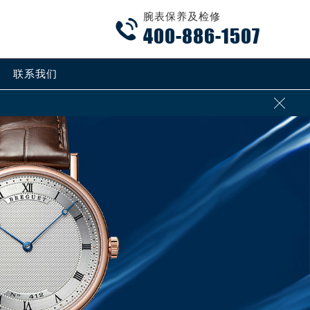
腕表保养及检修

400-886-1507
联系我们
