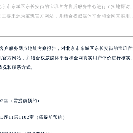
北京市东城区东长安街的宝玑官方售后服务中心进行了实地探访
字楼1号楼16层1604室（需提前预约）
务中心东塔写字楼（华润万象城）17层1706室（需提前预约）
的主要来源为宝玑官方网站，并结合权威媒体平台和全网真实用
场办公楼20层2009室（需提前预约）
写字楼A座5层503-5室（需提前预约）
广场写字楼4号楼22层2209室（需提前预约）
官方客户服务网点地址考察报告，对北京市东城区东长安街的宝玑
际中心写字楼8层805室（需提前预约）
易中心写字楼A座13层1304室（需提前预约）
玑官方网站，并结合权威媒体平台和全网真实用户评价进行核实
绿地双子塔（中央广场）A1座办公楼14层07室（需提前预约）
情况和联系方式。
心写字楼（万象城）15层1508室（需提前预约）
际中心写字楼A塔7层704室（需提前预约）
世界贸易中心大厦南塔写字楼15层07室（需提前预约）
厦写字楼17层1701室（需提前预约）
02室（需提前预约）
厦写字楼1座30层05室（需提前预约）
字楼B座11层1104室（需提前预约）
座11层1102室（需提前预约）
写字楼15层03室（需提前预约）
心写字楼24层2406B室（需提前预约）