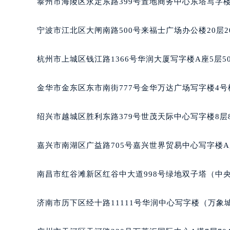
泰州市海陵区永定东路399号置地商务中心东塔写字楼
南宁市青秀区金湖路59号地王大厦12
合肥市蜀山区潜山路111号万象城华润
宁波市江北区大闸南路500号来福士广场办公楼20层2
泉州市丰泽区宝洲路729号浦西万达中
青岛市南区山东路6号华润大厦B座2
杭州市上城区钱江路1366号华润大厦写字楼A座5层5
烟台市芝罘区胜利路139号万达金融中
长春市朝阳区西安大路727号中银大厦
金华市金东区东市南街777号金华万达广场写字楼4号楼
贵阳市南明区都司高架桥路33号亨特
昆明市盘龙区北京路928号同德昆明
绍兴市越城区胜利东路379号世茂天际中心写字楼8层
石家庄市长安区中山东路39号勒泰中
西安市碑林区南关正街88号华侨城长
嘉兴市南湖区广益路705号嘉兴世界贸易中心写字楼A座
海口市龙华区金贸东路5号海口华润大厦
唐山市路南区新华东道100号万达广场
南昌市红谷滩新区红谷中大道998号绿地双子塔（中央
台州市椒江区东海大道1800号腾达中
内蒙古自治区呼和浩特市玉泉区大学西
济南市历下区经十路11111号华润中心写字楼（万象城
甘肃省兰州市七里河区西津西路16号兰
重庆市解放碑渝中区民权路28号英利