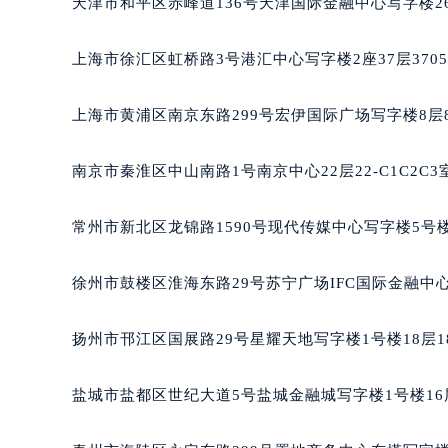
天津市和平区赤峰道136号天津国际金融中心写字楼26
重庆市江北区观音桥步行街2号融恒时
长沙市芙蓉区定王台街道建湘路393
上海市徐汇区虹桥路3号港汇中心写字楼2座37层370
郑州市二七区铭功路10号华润大厦写字
太原市迎泽区解放路15号亨得利名
上海市黄浦区南京东路299号宏伊国际广场写字楼8层
沈阳市沈河区中街路137号亨得利名
沈阳市沈河区中街路83号亨得利名
南京市秦淮区中山南路1号南京中心22层22-C1C2C
乌鲁木齐市天山区红山路26号时代广场
温州市鹿城区锦绣路1067号置信广场
常州市新北区龙锦路1590号现代传媒中心写字楼5号楼
哈尔滨市道里区友谊西路600号富力中
大连市中山区人民路15号国际金融大
徐州市鼓楼区淮海东路29号苏宁广场IFC国际金融中心
佛山市禅城区季华五路57号万科金融中
东莞市东城街道鸿福东路1号民盈国贸
扬州市邗江区国展路29号星耀天地写字楼1号楼18层1
无锡市梁溪区人民中路139号恒隆广场
南通市崇川区工农路57号圆融广场写字
盐城市盐都区世纪大道5号盐城金融城写字楼1号楼16
苏州市苏州工业园区星港街199号苏州
武汉市江汉区解放大道686号世界贸易