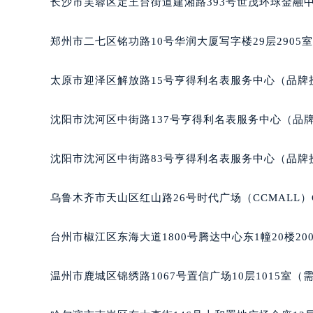
长沙市芙蓉区定王台街道建湘路393号世茂环球金融中
吉林省四平市铁东区紫气大路与南九
吉林省松原市宁江区五环大街宝玑售
郑州市二七区铭功路10号华润大厦写字楼29层2905
吉林省通化市东昌区环通乡江南大街
吉林省延边市延吉市解放路宝玑售后
太原市迎泽区解放路15号亨得利名表服务中心（品牌
辽宁省鞍山市铁东区站前街宝玑售后
辽宁省本溪市平山区胜利路宝玑售后
沈阳市沈河区中街路137号亨得利名表服务中心（品
辽宁省朝阳市双塔区新华路宝玑售后
辽宁省丹东市振兴区七经街宝玑售后
沈阳市沈河区中街路83号亨得利名表服务中心（品牌
辽宁省抚顺市新抚区东一路宝玑售后
辽宁省阜新市海州区解放大街宝玑售
乌鲁木齐市天山区红山路26号时代广场（CCMALL）C
辽宁省葫芦岛市连山区中央路宝玑售
辽宁省锦州市古塔区中央大街宝玑售
台州市椒江区东海大道1800号腾达中心东1幢20楼20
辽宁省辽阳市白塔区新运大街宝玑售
辽宁省盘锦市兴隆台区石油大街宝玑
温州市鹿城区锦绣路1067号置信广场10层1015室（
辽宁省铁岭市银州区南马路宝玑售后
辽宁省营口市站前区市府路与渤海大