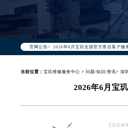
2026年8月宝玑中国区售后服务网络
2026年8月宝玑全国官方售后客户服务热线
官网公告>
宝玑官方全国统一服务热线400-88
2026年8月宝玑售后服务中心最新网
北京市朝阳区建国门外大街甲6号华熙
北京市东城区东长安街1号东方广场写
当前位置：
宝玑维修服务中心
>
问题/知识/资讯
>
深
天津市和平区赤峰道136号天津国际金
2026年6月
上海市徐汇区虹桥路3号港汇中心写字楼
上海市黄浦区南京东路299号宏伊国
南京市秦淮区中山南路1号（新街口）
常州市新北区龙锦路1590号现代传媒
徐州市鼓楼区淮海东路29号苏宁广场I
【宝玑保
扬州市邗江区国展路29号星耀天地写字