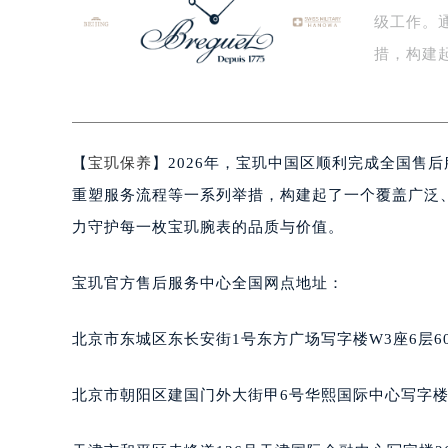
级工作。
盐城市盐都区世纪大道5号盐城金融城写
泰州市海陵区永定东路399号置地商
措，构建
宁波市江北区大闸南路500号来福士广
国…
杭州市上城区钱江路1366号华润大厦
金华市金东区东市南街777号金华万达
【
宝玑保养
】2026年，宝玑中国区顺利完成全国售
绍兴市越城区胜利东路379号世茂天
嘉兴市南湖区广益路705号嘉兴世界贸
重塑服务流程等一系列举措，构建起了一个覆盖广泛
南昌市红谷滩新区红谷中大道998号
力守护每一枚宝玑腕表的品质与价值。
济南市历下区经十路11111号华润中
广州市天河区天河路230号万菱汇国
宝玑官方售后服务中心全国网点地址：
广州市越秀区环市东路371-375号
深圳市罗湖区深南东路5001号华润大
北京市东城区东长安街1号东方广场写字楼W3座6层6
惠州市惠城区江北文昌一路7号华贸大
厦门市思明区湖滨东路95号华润大厦写
北京市朝阳区建国门外大街甲6号华熙国际中心写字楼D
福州市鼓楼区五四路128-1号恒力城
成都市锦江区人民东路6号SAC东原中