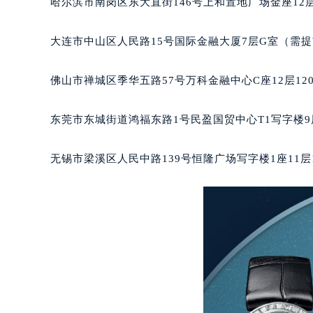
哈尔滨市南岗区东大直街146号上和置地广场金座12层
辽宁省沈阳市沈河区中街路137号亨
辽宁省沈阳市沈河区中街路83号亨
大连市中山区人民路15号国际金融大厦7层G室（需
北京市朝阳区建国门外大街甲6号华熙
北京市东城区东长安街1号王府井东方
佛山市禅城区季华五路57号万科金融中心C座12层12
河北省保定市竞秀区朝阳北大街北国
内蒙古自治区阿拉善盟市左旗土尔扈
东莞市东城街道鸿福东路1号民盈国贸中心T1写字楼9
内蒙古自治区巴彦淖尔市临河区新华
内蒙古自治区包头市青山区幸福路甲
无锡市梁溪区人民中路139号恒隆广场写字楼1座11层
内蒙古自治区赤峰市红山区哈达街宝
内蒙古自治区鄂尔多斯市东胜区伊金
内蒙古自治区呼伦贝尔市海拉尔区中
内蒙古自治区通辽市科尔沁区明仁大
内蒙古自治区乌海市海勃湾区人民南
内蒙古自治区乌兰察布市集宁区恩和
内蒙古自治区锡林郭勒盟市锡林浩特
内蒙古自治区兴安盟市乌兰浩特市兴