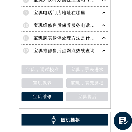
8
宝玑外观有划痕处理技巧（轻松修复爱表的实用方法）
9
宝玑电话门店地址在哪里
10
宝玑维修售后保养服务电话是多少
11
宝玑腕表偷停处理方法是什么（专业维修指南与常见故障排查）
12
宝玑维修售后点网点热线查询
宝玑，调试校准
宝玑，手表进水
宝玑保养
宝玑，表壳磨损
宝玑维修
宝玑售后
提前预约）

随机推荐