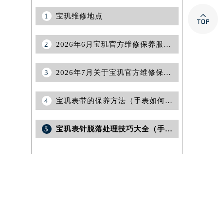

1
宝玑维修地点
2
2026年6月宝玑官方维修保养服务中心搬迁与新设点补充最终确认通告
3
2026年7月关于宝玑官方维修保养中心网点搬迁新增的正式文件内容全面公开
4
宝玑表带的保养方法（手表如何保养）
5
宝玑表针脱落处理技巧大全（手表维修的实用指南）