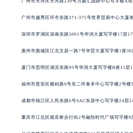
广州市天河区天河路230号万菱汇国际中心写字楼A塔
黑龙江省大庆市萨尔图区会战大街宝
黑龙江省鹤岗市向阳区红军路宝玑售
广州市越秀区环市东路371-375号世界贸易中心大厦
黑龙江省黑河市爱辉区中央街宝玑售
黑龙江省鸡西市鸡冠区红军路宝玑售
深圳市罗湖区深南东路5001号华润大厦写字楼17层1
黑龙江省佳木斯市向阳区长安路宝玑
黑龙江省牡丹江市东安区太平路宝玑
惠州市惠城区江北文昌一路7号华贸大厦写字楼1座30
黑龙江省七台河市桃山区大同街宝玑
黑龙江省齐齐哈尔市龙沙区龙华路宝
厦门市思明区湖滨东路95号华润大厦写字楼B座11层1
黑龙江省双鸭山市尖山区新兴大街宝
黑龙江省绥化市北林区新华街与康庄
福州市晋安区横屿路9号东二环泰禾中心写字楼2号楼5
黑龙江省伊春市伊美区通河路宝玑售
吉林省白城市洮北区明仁南街宝玑售
成都市锦江区人民东路6号SAC东原中心写字楼24层2
吉林省白山市浑江区浑江大街宝玑售
吉林省吉林市船营区河南街宝玑售后
重庆市江北区观音桥步行街2号融恒时代广场写字楼9层
吉林省辽源市龙山区人民大街宝玑售
吉林省梅河口市新华街道梅河大街宝