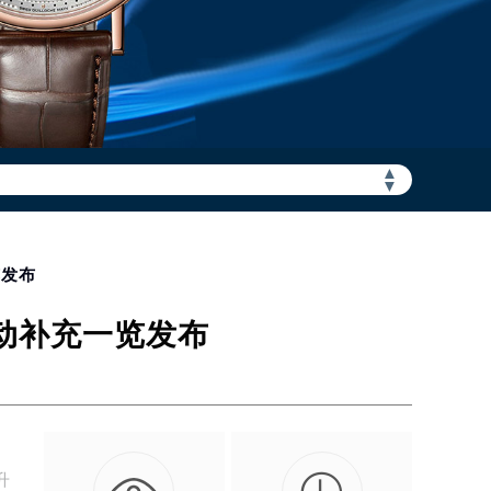
▲
加拨“+86”）
▼
览发布
变动补充一览发布
升