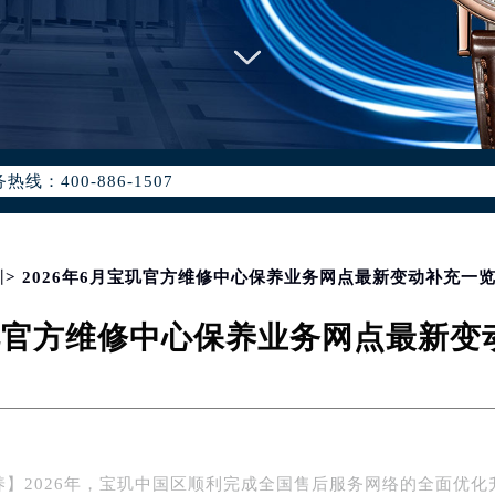
优化升级公告
：400-886-1507
6-1507，服务覆盖中国大陆、香港、澳门、台湾全部区域（非大陆需
点地址：
国际中心写字楼D座11层1102室（北京总部）（需提前预约）
字楼W3座6层602室（需提前预约）
圳
> 2026年6月宝玑官方维修中心保养业务网点最新变动补充一
融中心写字楼26层2603室（需提前预约）
宝玑官方维修中心保养业务网点最新
2座37层3705室（需提前预约）
际广场写字楼8层806室（需提前预约）
南京中心写字楼22层C1-1室（需提前预约）
中心写字楼5号楼10层1008室（需提前预约）
FC国际金融中心写字楼35层3508室（需提前预约）
养】2026年，宝玑中国区顺利完成全国售后服务网络的全面优化
楼1号楼18层1803室（需提前预约）