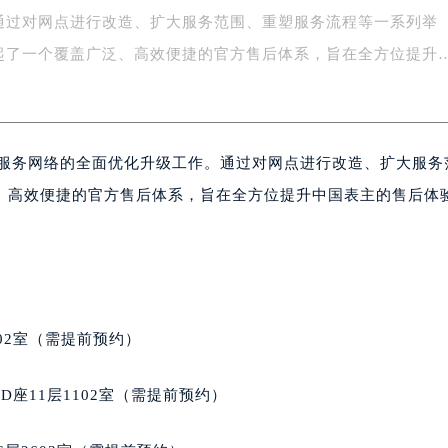
通过对网点进行改造、扩大服务范围、重塑服务流程等一系列举
字楼1号楼16层1604室（需提前预约）
务中心东塔写字楼（华润万象城）17层1706室（需提前预约）
起了一个覆盖广泛、高效便捷的官方售后体系，旨在全方位提升
场办公楼20层2009室（需提前预约）
写字楼A座5层503-5室（需提前预约）
广场写字楼4号楼22层2209室（需提前预约）
后服务网络的全面优化升级工作。通过对网点进行改造、扩大服务
际中心写字楼8层805室（需提前预约）
易中心写字楼A座13层1304室（需提前预约）
、高效便捷的官方售后体系，旨在全方位提升中国表主的售后体
绿地双子塔（中央广场）A1座办公楼14层07室（需提前预约）
心写字楼（万象城）15层1508室（需提前预约）
际中心写字楼A塔7层704室（需提前预约）
世界贸易中心大厦南塔写字楼15层07室（需提前预约）
厦写字楼17层1701室（需提前预约）
02室（需提前预约）
厦写字楼1座30层05室（需提前预约）
字楼B座11层1104室（需提前预约）
座11层1102室（需提前预约）
写字楼15层03室（需提前预约）
心写字楼24层2406B室（需提前预约）