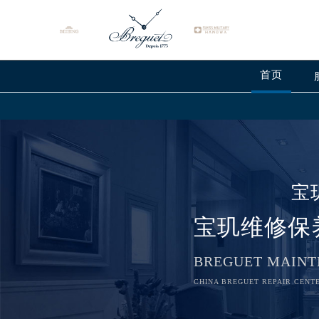
首页
宝
宝玑维修保
BREGUET MAINT
CHINA BREGUET REPAIR CENTE