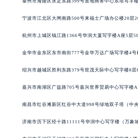
泰州市海陵区永定东路399号置地商务中心东塔写字楼
南宁市青秀区金湖路59号地王大厦12
合肥市蜀山区潜山路111号万象城华润
宁波市江北区大闸南路500号来福士广场办公楼20层2
泉州市丰泽区宝洲路729号浦西万达中
青岛市南区山东路6号华润大厦B座2
杭州市上城区钱江路1366号华润大厦写字楼A座5层5
烟台市芝罘区胜利路139号万达金融中
长春市朝阳区西安大路727号中银大厦
金华市金东区东市南街777号金华万达广场写字楼4号楼
贵阳市南明区都司高架桥路33号亨特
昆明市盘龙区北京路928号同德昆明
绍兴市越城区胜利东路379号世茂天际中心写字楼8层
石家庄市长安区中山东路39号勒泰中
西安市碑林区南关正街88号华侨城长
嘉兴市南湖区广益路705号嘉兴世界贸易中心写字楼A座
海口市龙华区金贸东路5号海口华润大厦
唐山市路南区新华东道100号万达广场
南昌市红谷滩新区红谷中大道998号绿地双子塔（中央
台州市椒江区东海大道1800号腾达中
内蒙古自治区呼和浩特市玉泉区大学西
济南市历下区经十路11111号华润中心写字楼（万象城
甘肃省兰州市七里河区西津西路16号兰
重庆市解放碑渝中区民权路28号英利