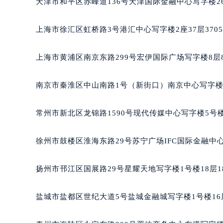
天津市和平区赤峰道136号天津国际金融中心写字楼26
重庆市江北区观音桥步行街2号融恒时
长沙市芙蓉区定王台街道建湘路393
上海市徐汇区虹桥路3号港汇中心写字楼2座37层370
郑州市二七区铭功路10号华润大厦写字
太原市迎泽区解放路15号亨得利名
上海市黄浦区南京东路299号宏伊国际广场写字楼8层
沈阳市沈河区中街路137号亨得利名
沈阳市沈河区中街路83号亨得利名
南京市秦淮区中山南路1号（新街口）南京中心写字楼2
乌鲁木齐市天山区红山路26号时代广场
温州市鹿城区锦绣路1067号置信广场
常州市新北区龙锦路1590号现代传媒中心写字楼5号楼
哈尔滨市道里区友谊西路600号富力中
大连市中山区人民路15号国际金融大
徐州市鼓楼区淮海东路29号苏宁广场IFC国际金融中心
佛山市禅城区季华五路57号万科金融中
东莞市东城街道鸿福东路1号民盈国贸
扬州市邗江区国展路29号星耀天地写字楼1号楼18层1
无锡市梁溪区人民中路139号恒隆广场
南通市崇川区工农路57号圆融广场写字
盐城市盐都区世纪大道5号盐城金融城写字楼1号楼16
苏州市苏州工业园区星港街199号苏州
武汉市江汉区解放大道686号世界贸易