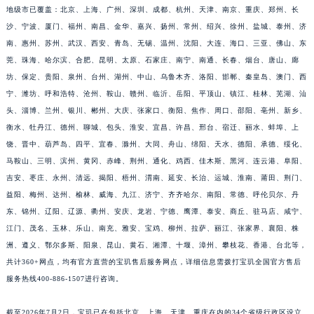
地级市已覆盖：北京、上海、广州、深圳、成都、杭州、天津、南京、重庆、郑州、长
福建省宁德市蕉城区天湖东路宝玑售后服务中心（需提前预约）
沙、宁波、厦门、福州、南昌、金华、嘉兴、扬州、常州、绍兴、徐州、盐城、泰州、济
福建省莆田市城厢区霞林街道荔华东大道宝玑售后服务中心（需提前预约）
南、惠州、苏州、武汉、西安、青岛、无锡、温州、沈阳、大连、海口、三亚、佛山、东
福建省三明市三元区东乾二路宝玑售后服务中心（需提前预约）
莞、珠海、哈尔滨、合肥、昆明、太原、石家庄、南宁、南通、长春、烟台、唐山、廊
福建省漳州市龙文区步港路宝玑售后服务中心（需提前预约）
坊、保定、贵阳、泉州、台州、湖州、中山、乌鲁木齐、洛阳、邯郸、秦皇岛、澳门、西
江苏省常州市新北区龙锦路1590号现代传媒中心5号楼10层1008室宝玑售后服务中心（需提前预约）
宁、潍坊、呼和浩特、沧州、鞍山、赣州、临沂、岳阳、平顶山、镇江、桂林、芜湖、汕
头、淄博、兰州、银川、郴州、大庆、张家口、衡阳、焦作、周口、邵阳、亳州、新乡、
江苏省淮安市清江浦区淮海北路宝玑售后服务中心（需提前预约）
衡水、牡丹江、德州、聊城、包头、淮安、宜昌、许昌、邢台、宿迁、丽水、蚌埠、上
江苏省连云港市海州区通灌北路宝玑售后服务中心（需提前预约）
饶、晋中、葫芦岛、四平、宜春、滁州、大同、舟山、绵阳、天水、德阳、承德、绥化、
江苏省南京市秦淮区中山南路1号南京中心22层22-C1-C3室宝玑售后服务中心（需提前预约）
马鞍山、三明、滨州、黄冈、赤峰、荆州、通化、鸡西、佳木斯、黑河、连云港、阜阳、
江苏省宿迁市宿城区西湖路宝玑售后服务中心（需提前预约）
吉安、枣庄、永州、清远、揭阳、梧州、渭南、延安、长治、运城、淮南、莆田、荆门、
江苏省泰州市海陵区永定东路399号置地商务中心东塔（华润万象城）17层1706室宝玑售后服务中心（需提前预约）
益阳、梅州、达州、榆林、威海、九江、济宁、齐齐哈尔、南阳、常德、呼伦贝尔、丹
江苏省徐州市鼓楼区淮海东路29号苏宁广场IFC国际金融中心35层3508室宝玑售后服务中心（需提前预约）
东、锦州、辽阳、辽源、衢州、安庆、龙岩、宁德、鹰潭、泰安、商丘、驻马店、咸宁、
江门、茂名、玉林、乐山、南充、雅安、宝鸡、柳州、拉萨、丽江、张家界、襄阳、株
江苏省盐城市盐都区世纪大道5号盐城金融城写字楼1号楼16层1604室宝玑售后服务中心（需提前预约）
洲、遵义、鄂尔多斯、阳泉、昆山、黄石、湘潭、十堰、漳州、攀枝花、香港、台北等，
江苏省扬州市邗江区国展路29号星耀天地写字楼1号楼18层1803室宝玑售后服务中心（需提前预约）
共计360+网点，均有官方直营的宝玑售后服务网点，详细信息需拨打宝玑全国官方售后
江苏省镇江市京口区中山东路宝玑售后服务中心（需提前预约）
服务热线400-886-1507进行咨询。
江西省抚州市临川区赣东大道宝玑售后服务中心（需提前预约）
江西省赣州市章贡区文清路宝玑售后服务中心（需提前预约）
截至2026年7月2日，宝玑已在包括北京、上海、天津、重庆在内的34个省级行政区设立