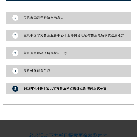
湖北省宜昌市西陵区夷陵大道与港窑路宝玑售后服务中心（需提前预约）
湖南省常德市武陵区人民路宝玑售后服务中心（需提前预约）
1
宝玑表壳割手解决方法盘点
湖南省郴州市北湖区国庆北路宝玑售后服务中心（需提前预约）
湖南省衡阳市雁峰区解放路宝玑售后服务中心（需提前预约）
2
宝玑中国官方售后服务中心｜全部网点地址与售后电话权威信息通知（2026年7月更新）
湖南省怀化市鹤城区迎丰中路宝玑售后服务中心（需提前预约）
湖南省娄底市娄星区长青街宝玑售后服务中心（需提前预约）
3
宝玑腕表磕碰了解决技巧汇总
湖南省邵阳市双清区东风路宝玑售后服务中心（需提前预约）
湖南省湘潭市雨湖区莲城大道宝玑售后服务中心（需提前预约）
4
宝玑维修服务门店
湖南省益阳市赫山区桃花仑路宝玑售后服务中心（需提前预约）
湖南省永州市冷水滩区永州大道与中兴路交叉口宝玑售后服务中心（需提前预约）
5
2026年6月关于宝玑官方售后网点搬迁及新增的正式公文
湖南省岳阳市岳阳楼区东茅岭路宝玑售后服务中心（需提前预约）
湖南省张家界市永定区解放路宝玑售后服务中心（需提前预约）
湖南省长沙市芙蓉区建湘路393号世茂环球金融中心写字楼10层1013室宝玑售后服务中心（需提前预约）
湖南省株洲市芦淞区建设南路宝玑售后服务中心（需提前预约）
甘肃省白银市白银区北京路宝玑售后服务中心（需提前预约）
轻轻滑动下方栏目探索更多精彩内容
甘肃省定西市安定区解放路宝玑售后服务中心（需提前预约）