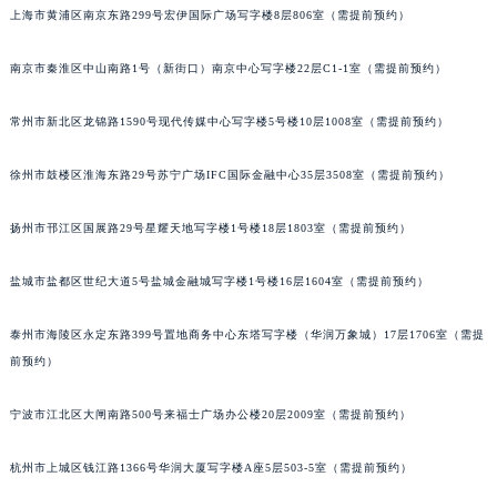
上海市黄浦区南京东路299号宏伊国际广场写字楼8层806室（需提前预约）
南通市崇川区工农路57号圆融广场写字楼16层1603室（需提前预约）
苏州市苏州工业园区星港街199号苏州中心办公楼C座22层08室（需提前预约）
南京市秦淮区中山南路1号（新街口）南京中心写字楼22层C1-1室（需提前预约）
武汉市江汉区解放大道686号世界贸易大厦38层09室（需提前预约）
南宁市青秀区金湖路59号地王大厦12楼1224室（需提前预约）
常州市新北区龙锦路1590号现代传媒中心写字楼5号楼10层1008室（需提前预约）
合肥市蜀山区潜山路111号万象城华润大厦B座12楼03室（需提前预约）
徐州市鼓楼区淮海东路29号苏宁广场IFC国际金融中心35层3508室（需提前预约）
泉州市丰泽区宝洲路729号浦西万达中心写字楼A座7楼709室（需提前预约）
青岛市南区山东路6号华润大厦B座22层04室（需提前预约）
扬州市邗江区国展路29号星耀天地写字楼1号楼18层1803室（需提前预约）
烟台市芝罘区胜利路139号万达金融中心A座907室（需提前预约）
长春市朝阳区西安大路727号中银大厦A座(旺进大厦)18层09室（需提前预约）
盐城市盐都区世纪大道5号盐城金融城写字楼1号楼16层1604室（需提前预约）
贵阳市南明区都司高架桥路33号亨特国际金融中心14楼14D（需提前预约）
昆明市盘龙区北京路928号同德昆明广场写字楼10层06室（需提前预约）
泰州市海陵区永定东路399号置地商务中心东塔写字楼（华润万象城）17层1706室（需提
前预约）
石家庄市长安区中山东路39号勒泰中心写字楼B座13层07室（需提前预约）
西安市碑林区南关正街88号华侨城长安国际中心E座6楼10室（需提前预约）
宁波市江北区大闸南路500号来福士广场办公楼20层2009室（需提前预约）
海口市龙华区金贸东路5号海口华润大厦B座17层1707室（需提前预约）
唐山市路南区新华东道100号万达广场写字楼A座10层1002室（需提前预约）
杭州市上城区钱江路1366号华润大厦写字楼A座5层503-5室（需提前预约）
台州市椒江区东海大道1800号腾达中心东1幢20楼2002室（需提前预约）