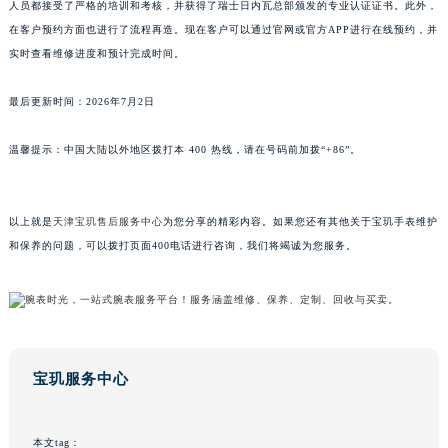
人员都接受了严格的培训和考核，并获得了瑞士日内瓦总部颁发的专业认证证书。此外，
山东省泰安市泰山区财源街道泰山大街宝玑售后服务中心（需提前预约）
在客户预约方面也进行了流程再造。现在客户可以通过官网或官方APP进行在线预约，并
山东省威海市环翠区新威海路89号振华商厦一楼名表维修宝玑售后服务中心（需提前预约）
实时查看维修进度和预计完成时间。
山东省潍坊市奎文区东风东街宝玑售后服务中心（需提前预约）
最后更新时间：2026年7月2日
山东省枣庄市滕州市北辛路与善国路交叉口宝玑售后服务中心（需提前预约）
山东省淄博市张店区金晶大道宝玑售后服务中心（需提前预约）
温馨提示：中国大陆以外地区拨打本 400 热线，请在号码前加拨“+86”。
上海市黄浦区南京东路299号宏伊国际广场写字楼8层806室宝玑售后服务中心（需提前预约）
上海市徐汇区虹桥路3号港汇中心2座37层3705室宝玑售后服务中心（需提前预约）
浙江省杭州市上城区钱江路1366号华润大厦A座5层503-5室宝玑售后服务中心（需提前预约）
以上就是
天津宝玑售后服务中心
为您分享的精彩内容。如果您还有其他关于宝玑手表维护
浙江省湖州市吴兴区劳动路宝玑售后服务中心（需提前预约）
和保养的问题，可以拨打页面400电话进行咨询，我们将竭诚为您服务。
浙江省嘉兴市南湖区广益路705号嘉兴世界贸易中心A座13层1304室宝玑售后服务中心（需提前预约）
浙江省金华市金东区东市南街777号金华万达广场4号楼22楼2209室宝玑售后服务中心（需提前预约）
浙江省丽水市莲都区解放街宝玑售后服务中心（需提前预约）
浙江省宁波市江北区大闸南路500号来福士广场办公楼20层2009室宝玑售后服务中心（需提前预约）
宝玑服务中心
浙江省衢州市柯城区上街宝玑售后服务中心（需提前预约）
浙江省绍兴市越城区胜利东路379号世茂天际中心写字楼8层805室宝玑售后服务中心（需提前预约）
浙江省舟山市定海区解放东路宝玑售后服务中心（需提前预约）
本文tag：