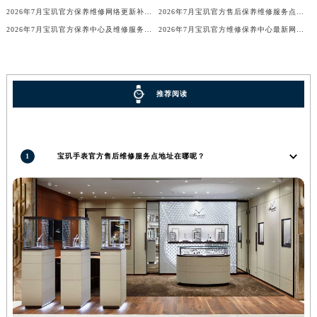
2026年7月宝玑官方保养维修网络更新补充版（含搬迁新增店面）
2026年7月宝玑官方售后保养维修服务点迁址与新增网点说明
广西壮族自治区桂林市秀峰区红岭路宝玑售后服务中心（需提前预约）
2026年7月宝玑官方保养中心及维修服务点最终变动对照表确认
2026年7月宝玑官方维修保养中心最新网点清单补充版（含迁址新开）内容
广西壮族自治区河池市金城江区金城江街道朝阳路宝玑售后服务中心（需提前预约）
广西壮族自治区贺州市八步区城东街道灵峰南路宝玑售后服务中心（需提前预约）
广西壮族自治区来宾市兴宾区桂中大道宝玑售后服务中心（需提前预约）
推荐阅读
广西壮族自治区柳州市城中区中山中路宝玑售后服务中心（需提前预约）
广西壮族自治区钦州市钦南区金海湾东大街宝玑售后服务中心（需提前预约）
广西壮族自治区梧州市万秀区龙湖镇高旺路宝玑售后服务中心（需提前预约）
广西壮族自治区玉林市玉州区金玉路宝玑售后服务中心（需提前预约）
1
宝玑手表官方售后维修服务点地址在哪呢？
海南省儋州市儋州市那大镇兰洋北路宝玑售后服务中心（需提前预约）
海南省东方市八所镇解放西路宝玑售后服务中心（需提前预约）
海南省琼海市嘉积镇东风路宝玑售后服务中心（需提前预约）
海南省三沙市西沙区西沙群岛永兴岛北京路宝玑售后服务中心（需提前预约）
海南省三亚市吉阳区迎宾路宝玑售后服务中心（需提前预约）
海南省万宁市万城镇解放路宝玑售后服务中心（需提前预约）
海南省文昌市文城镇教育东路宝玑售后服务中心（需提前预约）
海南省五指山市通什镇三月三大道宝玑售后服务中心（需提前预约）