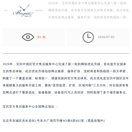
2026年，宝玑中国区官方售后服务中心完成了新一轮的
常州市新北区龙锦路1590号现代传媒中心写字楼5号楼10层1008室（需提前预约）
网络优化升级，旨在提升全国表主的售后体验。此次优化
徐州市鼓楼区淮海东路29号苏宁广场IFC国际金融中心写字楼35层3508室（需提前预约）
升级包括网点焕新、服务扩容、流程再造和热线统一四大
扬州市邗江区国展路29号星耀天地写字楼1号楼18层1803室（需提前预约）
举措，构建了一个覆盖全国、标准统一、便捷高效的官
盐城市盐都区世纪大道5号盐城金融城写字楼1号楼16层1604室（需提前预约）
方…

81 次
2026-07-02
泰州市海陵区永定东路399号置地商务中心东塔写字楼（华润万象城）17层1706室（需提前预约）
宁波市江北区大闸南路500号来福士广场办公楼20层2009室（需提前预约）
杭州市上城区钱江路1366号华润大厦写字楼A座5层503-5室（需提前预约）
金华市金东区东市南街777号金华万达广场写字楼4号楼22层2209室（需提前预约）
2026年，宝玑中国区官方售后服务中心完成了新一轮的网络优化升级，旨在提升全国表
主的售后体验。此次优化升级包括网点焕新、服务扩容、流程再造和热线统一四大举措，
绍兴市越城区胜利东路379号世茂天际中心写字楼8层805室（需提前预约）
构建了一个覆盖全国、标准统一、便捷高效的官方售后体系。此次优化是宝玑中国区近年
嘉兴市南湖区广益路705号嘉兴世界贸易中心写字楼A座13层1304室（需提前预约）
来规模最大的服务升级工程，聚焦“直营提质、扩容、区域均衡”三大方向，对全国原有售
南昌市红谷滩新区红谷中大道998号绿地双子塔（中央广场）A1座办公楼14层07室（需提前预约）
后网点进行了重新选址、装修焕新、设备迭代与人员培训，同时新增了多个城市服务点。
济南市历下区经十路11111号华润中心写字楼（万象城）15层1508室（需提前预约）
广州市天河区天河路230号万菱汇国际中心写字楼A塔7层704室（需提前预约）
宝玑官方售后服务中心全国网点地址：
广州市越秀区环市东路371-375号世界贸易中心大厦南塔写字楼15层07室（需提前预约）
北京市东城区东长安街1号东方广场写字楼W3座6层602室（需提前预约）
深圳市罗湖区深南东路5001号华润大厦写字楼17层1701室（需提前预约）
惠州市惠城区江北文昌一路7号华贸大厦写字楼1座30层05室（需提前预约）