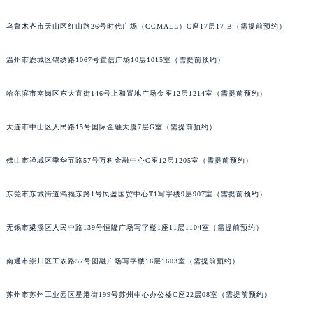
辽宁省盘锦市兴隆台区石油大街宝玑售后服务中心（需提前预约）
乌鲁木齐市天山区红山路26号时代广场（CCMALL）C座17层17-B（需提前预约）
辽宁省铁岭市银州区南马路宝玑售后服务中心（需提前预约）
辽宁省营口市站前区市府路与渤海大街交叉口宝玑售后服务中心（需提前预约）
温州市鹿城区锦绣路1067号置信广场10层1015室（需提前预约）
辽宁省沈阳市沈河区中街路137号亨得利名表维修授权店1楼宝玑售后服务中心（需提前预约）
辽宁省沈阳市沈河区中街路83号亨得利名表维修授权店1楼宝玑售后服务中心（需提前预约）
哈尔滨市南岗区东大直街146号上和置地广场金座12层1214室（需提前预约）
北京市朝阳区建国门外大街甲6号华熙国际中心D座11层1102室宝玑售后服务中心（北京总部）（需提前预约）
大连市中山区人民路15号国际金融大厦7层G室（需提前预约）
北京市东城区东长安街1号王府井东方广场W3座6层602室宝玑售后服务中心（需提前预约）
河北省保定市竞秀区朝阳北大街北国先天下宝玑售后服务中心（需提前预约）
佛山市禅城区季华五路57号万科金融中心C座12层1205室（需提前预约）
内蒙古自治区阿拉善盟市左旗土尔扈特大街宝玑售后服务中心（需提前预约）
内蒙古自治区巴彦淖尔市临河区新华街宝玑售后服务中心（需提前预约）
东莞市东城街道鸿福东路1号民盈国贸中心T1写字楼9层907室（需提前预约）
内蒙古自治区包头市青山区幸福路甲3号王府井百货名表维修宝玑售后服务中心（需提前预约）
无锡市梁溪区人民中路139号恒隆广场写字楼1座11层1104室（需提前预约）
内蒙古自治区赤峰市红山区哈达街宝玑售后服务中心（需提前预约）
内蒙古自治区鄂尔多斯市东胜区伊金霍洛街宝玑售后服务中心（需提前预约）
南通市崇川区工农路57号圆融广场写字楼16层1603室（需提前预约）
内蒙古自治区呼伦贝尔市海拉尔区中央街宝玑售后服务中心（需提前预约）
内蒙古自治区通辽市科尔沁区明仁大街宝玑售后服务中心（需提前预约）
苏州市苏州工业园区星港街199号苏州中心办公楼C座22层08室（需提前预约）
内蒙古自治区乌海市海勃湾区人民南路宝玑售后服务中心（需提前预约）