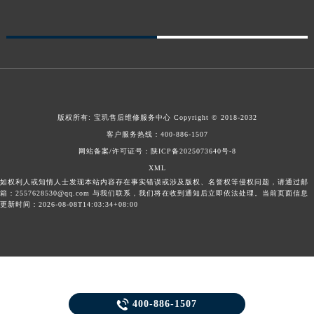
宁夏回族自治区中卫市沙坡头区鼓楼东街宝玑售后服务中心（需提前预约）
青海省果洛藏族自治州玛沁县团结路宝玑售后服务中心（需提前预约）
青海省海北藏族自治州海晏县将军路宝玑售后服务中心（需提前预约）
青海省海东市乐都区滨河路宝玑售后服务中心（需提前预约）
青海省海南藏族自治州共和县青海湖大街宝玑售后服务中心（需提前预约）
青海省海西蒙古族藏族自治州德令哈市柴达木路宝玑售后服务中心（需提前预约）
版权所有:
宝玑售后维修服务中心
Copyright © 2018-2032
青海省黄南藏族自治州同仁市德合隆路宝玑售后服务中心（需提前预约）
客户服务热线：
400-886-1507
网站备案/许可证号：陕ICP备2025073640号-8
青海省西宁市城西区海湖新区西关大道宝玑售后服务中心（需提前预约）
XML
青海省玉树藏族自治州结古镇胜利路宝玑售后服务中心（需提前预约）
如权利人或知情人士发现本站内容存在事实错误或涉及版权、名誉权等侵权问题，请通过邮
陕西省安康市汉滨区金州路宝玑售后服务中心（需提前预约）
箱：2557628530@qq.com 与我们联系，我们将在收到通知后立即依法处理。当前页面信息
更新时间：2026-08-08T14:03:34+08:00
陕西省宝鸡市渭滨区经二路宝玑售后服务中心（需提前预约）
陕西省汉中市汉台区北大街宝玑售后服务中心（需提前预约）
陕西省商洛市商州区州城街宝玑售后服务中心（需提前预约）
陕西省铜川市王益区红旗街宝玑售后服务中心（需提前预约）
陕西省渭南市临渭区东风大街宝玑售后服务中心（需提前预约）

400-886-1507
陕西省咸阳市秦都区沣西新城统一西路与白马河路交汇处宝玑售后服务中心（需提前预约）