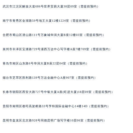
内蒙古自治区乌兰察布市集宁区恩和大街宝玑售后服务中心（需提前预约）
武汉市江汉区解放大道686号世界贸易大厦38层09室（需提前预约）
内蒙古自治区锡林郭勒盟市锡林浩特市光明街与额尔敦路交叉口宝玑售后服务中心（需提前预约）
南宁市青秀区金湖路59号地王大厦12楼1224室（需提前预约）
内蒙古自治区兴安盟市乌兰浩特市兴安大街宝玑售后服务中心（需提前预约）
山西省大同市平城区迎宾街宝玑售后服务中心（需提前预约）
合肥市蜀山区潜山路111号万象城华润大厦B座12楼03室（需提前预约）
山西省晋城市城区黄华街宝玑售后服务中心（需提前预约）
山西省晋中市榆次区顺城街宝玑售后服务中心（需提前预约）
泉州市丰泽区宝洲路729号浦西万达中心写字楼A座7楼709室（需提前预约）
山西省临汾市尧都区解放路宝玑售后服务中心（需提前预约）
青岛市南区山东路6号华润大厦B座22层04室（需提前预约）
山西省吕梁市离石区永宁中路与建设街交叉口宝玑售后服务中心（需提前预约）
山西省朔州市朔城区怡西路与鄯阳西街交汇处宝玑售后服务中心（需提前预约）
烟台市芝罘区胜利路139号万达金融中心A座907室（需提前预约）
山西省忻州市忻府区和平东街与七一南路交叉口宝玑售后服务中心（需提前预约）
山西省阳泉市郊区平阳东街与新城大道交叉口宝玑售后服务中心（需提前预约）
长春市朝阳区西安大路727号中银大厦A座(旺进大厦)18层09室（需提前预约）
山西省运城市盐湖区河东街宝玑售后服务中心（需提前预约）
山西省长治市潞州区英雄中路宝玑售后服务中心（需提前预约）
贵阳市南明区都司高架桥路33号亨特国际金融中心14楼14D（需提前预约）
山西省太原市迎泽区迎泽街道解放路15号亨得利名表维修授权店3楼宝玑售后服务中心（需提前预约）
昆明市盘龙区北京路928号同德昆明广场写字楼10层06室（需提前预约）
天津市和平区赤峰道136号天津国际金融中心26层2603室宝玑售后服务中心（需提前预约）
安徽省安庆市迎江区人民路宝玑售后服务中心（需提前预约）