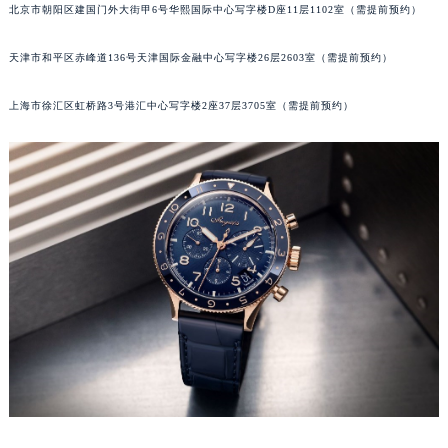
北京市朝阳区建国门外大街甲6号华熙国际中心写字楼D座11层1102室（需提前预约）
厦门市思明区湖滨东路95号华润大厦写字楼B座11层1104室（需提前预约）
福州市鼓楼区五四路128-1号恒力城写字楼15层03室（需提前预约）
天津市和平区赤峰道136号天津国际金融中心写字楼26层2603室（需提前预约）
成都市锦江区人民东路6号SAC东原中心写字楼24层2406B室（需提前预约）
重庆市江北区观音桥步行街2号融恒时代广场写字楼9层902室（需提前预约）
上海市徐汇区虹桥路3号港汇中心写字楼2座37层3705室（需提前预约）
长沙市芙蓉区定王台街道建湘路393号世茂环球金融中心写字楼（芙蓉广场）10层13室（需提前预约）
郑州市二七区铭功路10号华润大厦写字楼29层2905室（需提前预约）
太原市迎泽区解放路15号亨得利名表服务中心（品牌授权店）3层整层（需提前预约）
沈阳市沈河区中街路137号亨得利名表服务中心（品牌授权店）1层整层（需提前预约）
沈阳市沈河区中街路83号亨得利名表服务中心（品牌授权店）1层整层（需提前预约）
乌鲁木齐市天山区红山路26号时代广场（CCMALL）C座17层17-B（需提前预约）
温州市鹿城区锦绣路1067号置信广场10层1015室（需提前预约）
哈尔滨市道里区友谊西路600号富力中心T2座写字楼29层03室（需提前预约）
大连市中山区人民路15号国际金融大厦7层G室（需提前预约）
佛山市禅城区季华五路57号万科金融中心C座12层1205室（需提前预约）
东莞市东城街道鸿福东路1号民盈国贸中心T1写字楼9层907室（需提前预约）
无锡市梁溪区人民中路139号恒隆广场写字楼1座11层1104室（需提前预约）