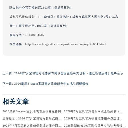
广东省茂名市电白区水东街道迎宾大道宝玑售后服务中心（需提前预约）
际金融中心写字楼26层2603室（需提前预约）
广东省梅州市梅江区金燕大道宝玑售后服务中心（需提前预约）
成都宝玑维修服务中心
（成都店）服务地址：成都市锦江区人民东路6号SAC东
广东省清远市清城区湖西路宝玑售后服务中心（需提前预约）
原中心写字楼24层2406B室（需提前预约）
广东省汕头市龙湖区长平路宝玑售后服务中心（需提前预约）
服务专线：
400-886-1507
广东省汕尾市城区香洲街道园林社区翠园街宝玑售后服务中心（需提前预约）
本页链接：
http://www.breguetfw.com/problems/tianjing/21694.html
广东省韶关市武江区芙蓉新区与老城中心交汇处宝玑售后服务中心（需提前预约）
广东省深圳市罗湖区深南东路5001号华润大厦17层1701室宝玑售后服务中心（需提前预约）
广东省阳江市江城区东风一路宝玑售后服务中心（需提前预约）
广东省云浮市云城区金山路宝玑售后服务中心（需提前预约）
上一篇:
2026年7月宝玑官方维修保养网点全面更新补充说明（搬迁新增店铺）最终公示
广东省湛江市赤坎区观海北路宝玑售后服务中心（需提前预约）
下一篇:
2026最新Breguet宝玑官方维修服务中心地址调研报告
广东省肇庆市端州区信安大道与砚都大道交汇处宝玑售后服务中心（需提前预约）
广西壮族自治区百色市右江区中山二路宝玑售后服务中心（需提前预约）
相关文章
广西壮族自治区北海市海城区北京路宝玑售后服务中心（需提前预约）
广西壮族自治区崇左市江州区石景林街道友谊大道与丽川路交汇处宝玑售后服务中心（需提前预约）
2026最新Breguet宝玑名表售后保养服务网点地址调研报告
2026年7月宝玑官方售后网点全新列表（含迁移与新增）
广西壮族自治区防城港市港口区金花茶大道宝玑售后服务中心（需提前预约）
温馨提示：2026年7月宝玑官方售后点搬迁及新开业信息
2026年7月宝玑官方保养维修服务点迁址与新开业信息补充速报文本最终公示
2026年7月宝玑官方维修保养综合服务网迁址与新增网点补充公示文件
2026最新Breguet宝玑售后网点地址考察报告
广西壮族自治区贵港市港北区港城街道布山大道与仙衣路交叉口宝玑售后服务中心（需提前预约）