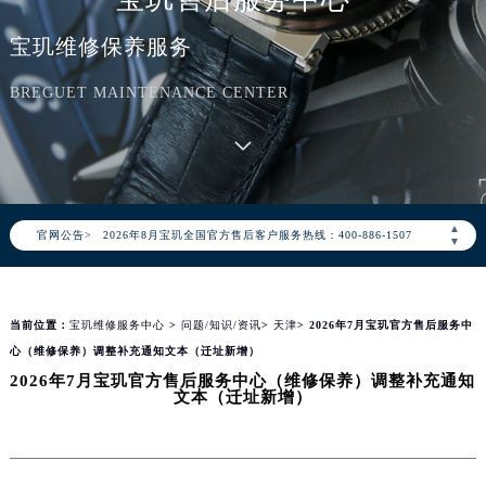
宝玑维修保养服务
BREGUET MAINTENANCE CENTER
2026年8月宝玑中国区售后服务网络优化升级公告
▲
官网公告>
2026年8月宝玑全国官方售后客户服务热线：400-886-1507
▼
宝玑官方全国统一服务热线400-886-1507，服务覆盖中国大陆、香港、澳门、台湾全部区域（非大陆需加拨“+86”）
2026年8月宝玑售后服务中心最新网点地址：
当前位置：
宝玑维修服务中心
>
问题/知识/资讯
>
天津
> 2026年7月宝玑官方售后服务中
北京市朝阳区建国门外大街甲6号华熙国际中心写字楼D座11层1102室（北京总部）（需提前预约）
心（维修保养）调整补充通知文本（迁址新增）
北京市东城区东长安街1号东方广场写字楼W3座6层602室（需提前预约）
2026年7月宝玑官方售后服务中心（维修保养）调整补充通知
天津市和平区赤峰道136号天津国际金融中心写字楼26层2603室（需提前预约）
文本（迁址新增）
上海市徐汇区虹桥路3号港汇中心写字楼2座37层3705室（需提前预约）
上海市黄浦区南京东路299号宏伊国际广场写字楼8层806室（需提前预约）
南京市秦淮区中山南路1号（新街口）南京中心写字楼22层C1-1室（需提前预约）