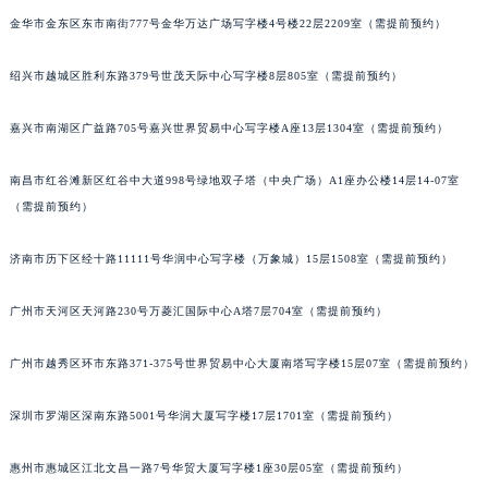
内蒙古自治区呼和浩特市玉泉区大学西街70号华润万象城写字楼（鄂尔多斯大厦）23层2326室（需提前预约）
金华市金东区东市南街777号金华万达广场写字楼4号楼22层2209室（需提前预约）
甘肃省兰州市七里河区西津西路16号兰州中心写字楼21层2102室（需提前预约）
绍兴市越城区胜利东路379号世茂天际中心写字楼8层805室（需提前预约）
重庆市解放碑渝中区民权路28号英利国际金融中心写字楼20层01室（需提前预约）
黑龙江省大庆市萨尔图区会战大街宝玑售后服务中心（需提前预约）
嘉兴市南湖区广益路705号嘉兴世界贸易中心写字楼A座13层1304室（需提前预约）
黑龙江省鹤岗市向阳区红军路宝玑售后服务中心（需提前预约）
黑龙江省黑河市爱辉区中央街宝玑售后服务中心（需提前预约）
南昌市红谷滩新区红谷中大道998号绿地双子塔（中央广场）A1座办公楼14层14-07室
黑龙江省鸡西市鸡冠区红军路宝玑售后服务中心（需提前预约）
（需提前预约）
黑龙江省佳木斯市向阳区长安路宝玑售后服务中心（需提前预约）
济南市历下区经十路11111号华润中心写字楼（万象城）15层1508室（需提前预约）
黑龙江省牡丹江市东安区太平路宝玑售后服务中心（需提前预约）
黑龙江省七台河市桃山区大同街宝玑售后服务中心（需提前预约）
广州市天河区天河路230号万菱汇国际中心A塔7层704室（需提前预约）
黑龙江省齐齐哈尔市龙沙区龙华路宝玑售后服务中心（需提前预约）
黑龙江省双鸭山市尖山区新兴大街宝玑售后服务中心（需提前预约）
广州市越秀区环市东路371-375号世界贸易中心大厦南塔写字楼15层07室（需提前预约）
黑龙江省绥化市北林区新华街与康庄路交叉口宝玑售后服务中心（需提前预约）
深圳市罗湖区深南东路5001号华润大厦写字楼17层1701室（需提前预约）
黑龙江省伊春市伊美区通河路宝玑售后服务中心（需提前预约）
吉林省白城市洮北区明仁南街宝玑售后服务中心（需提前预约）
惠州市惠城区江北文昌一路7号华贸大厦写字楼1座30层05室（需提前预约）
吉林省白山市浑江区浑江大街宝玑售后服务中心（需提前预约）