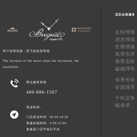
甘肃省敦煌市沙州镇阳关中路宝玑售后服务中心（需提前预约）
宝玑全面服务
甘肃省合作市人民街宝玑售后服务中心（需提前预约）
甘肃省嘉峪关市雄关区新华中路宝玑售后服务中心（需提前预约）
走时维修
甘肃省金昌市金川区北京路宝玑售后服务中心（需提前预约）
进水维修
甘肃省酒泉市肃州区西大街宝玑售后服务中心（需提前预约）
生锈维修
甘肃省临夏市城南街道团结路宝玑售后服务中心（需提前预约）
时计发明先驱，陀飞轮的发明者
表带生锈
甘肃省陇南市武都区人民路宝玑售后服务中心（需提前预约）
表带划痕
The inventor of the meter when the invention, the
甘肃省平凉市崆峒区西大街宝玑售后服务中心（需提前预约）
tourbillon.
磕碰摔坏
甘肃省庆阳市西峰区南大街宝玑售后服务中心（需提前预约）
保养价格

网点服务热线
甘肃省天水市秦州区民主路宝玑售后服务中心（需提前预约）
全面保养
400-886-1507
甘肃省武威市凉州区迎宾路宝玑售后服务中心（需提前预约）
个性定制
甘肃省张掖市甘州区民乐北路宝玑售后服务中心（需提前预约）
截表带、
营业时间：
宁夏回族自治区固原市原州区文化街宝玑售后服务中心（需提前预约）

门店营业时间：09:00-19:30
宁夏回族自治区石嘴山市大武口区贺兰山路宝玑售后服务中心（需提前预约）
客服在线时间：8:00-22:00
宁夏回族自治区吴忠市利通区开元大道宝玑售后服务中心（需提前预约）
客服及门店节假日不休
宁夏回族自治区银川市兴庆区新华东路97号新百中心C馆一层C1-18号商铺宝玑售后服务中心（需提前预约）