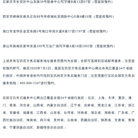
石家庄市长安区中山东路39号勒泰中心写字楼B座13层07室（需提前预约）
安徽省蚌埠市蚌山区淮河路宝玑售后服务中心（需提前预约）
安徽省亳州市谯城区魏武大道宝玑售后服务中心（需提前预约）
西安市碑林区南关正街88号华侨城长安国际中心E座6楼10室（需提前预约）
安徽省池州市贵池区长江路宝玑售后服务中心（需提前预约）
海口市龙华区金贸东路5号海口华润大厦B座17层1707室（需提前预约）
安徽省滁州市琅琊区南谯北路宝玑售后服务中心（需提前预约）
安徽省阜阳市颍州区颍州北路宝玑售后服务中心（需提前预约）
唐山市路南区新华东道100号万达广场写字楼A座10层1002室（需提前预约）
安徽省淮北市相山区淮海路宝玑售后服务中心（需提前预约）
安徽省淮南市田家庵区国庆中路宝玑售后服务中心（需提前预约）
上述所有宝玑官方售后服务地址服务范围均为全国，全部可选择到店或邮寄服务，注意提
安徽省黄山市屯溪区黄山西路宝玑售后服务中心（需提前预约）
前预约即可。截至2026年7月2日，最新宝玑官方售后服务中心网点布局已覆盖34个省级
安徽省六安市金安区解放中路宝玑售后服务中心（需提前预约）
行政区，中国所有省份均可找到宝玑的官方售后服务门店，注意需拨打宝玑全国官方售后
服务热线：400-886-1507进行预约。
安徽省马鞍山市雨山区湖南西路宝玑售后服务中心（需提前预约）
安徽省宿州市埇桥区人民中路宝玑售后服务中心（需提前预约）
目前
宝玑售后
服务中心网点已覆盖全国34个省级行政区：北京、上海、天津、重庆、澳
安徽省铜陵市铜官区石城大道宝玑售后服务中心（需提前预约）
门、香港、河北省、山西省、内蒙古自治区、辽宁省、吉林省、黑龙江省、江苏省、浙江
安徽省芜湖市镜湖区中山路步行街宝玑售后服务中心（需提前预约）
省、安徽省、福建省、江西省、山东省、台湾省、河南省、湖北省、湖南省、广东省、广
安徽省宣城市宣州区叠嶂西路宝玑售后服务中心（需提前预约）
西壮族自治区、海南省、四川省、贵州省、云南省、西藏自治区、陕西省、甘肃省、青海
福建省龙岩市新罗区九一南路宝玑售后服务中心（需提前预约）
省、宁夏回族自治区、新疆维吾尔自治区；
福建省南平市建阳区人民西路宝玑售后服务中心（需提前预约）