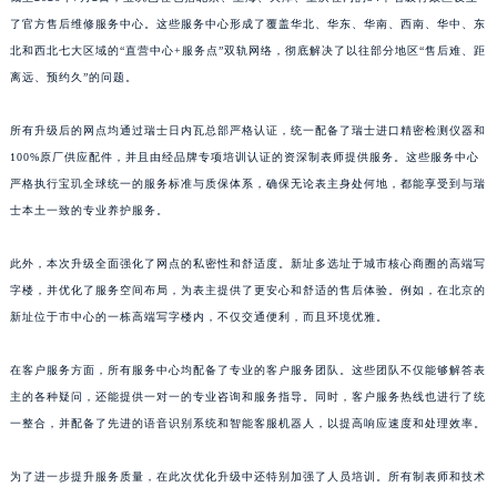
江西省吉安市吉州区井冈山大道宝玑售后服务中心（需提前预约）
了官方售后维修服务中心。这些服务中心形成了覆盖华北、华东、华南、西南、华中、东
北和西北七大区域的“直营中心+服务点”双轨网络，彻底解决了以往部分地区“售后难、距
江西省景德镇市珠山区珠山中路宝玑售后服务中心（需提前预约）
离远、预约久”的问题。
江西省九江市浔阳区浔阳路宝玑售后服务中心（需提前预约）
江西省南昌市红谷滩新区红谷中大道998号绿地双子塔（中央广场）A1座办公楼14层1407室宝玑售后服务中心（需提前预约）
所有升级后的网点均通过瑞士日内瓦总部严格认证，统一配备了瑞士进口精密检测仪器和
江西省萍乡市安源区萍安北大道与康庄路交叉口宝玑售后服务中心（需提前预约）
100%原厂供应配件，并且由经品牌专项培训认证的资深制表师提供服务。这些服务中心
江西省上饶市信州区滨江西路宝玑售后服务中心（需提前预约）
严格执行宝玑全球统一的服务标准与质保体系，确保无论表主身处何地，都能享受到与瑞
江西省新余市渝水区北湖西路宝玑售后服务中心（需提前预约）
士本土一致的专业养护服务。
江西省宜春市袁州区中山中路宝玑售后服务中心（需提前预约）
此外，本次升级全面强化了网点的私密性和舒适度。新址多选址于城市核心商圈的高端写
江西省鹰潭市月湖区胜利东路宝玑售后服务中心（需提前预约）
字楼，并优化了服务空间布局，为表主提供了更安心和舒适的售后体验。例如，在北京的
山东省德州市德城区东风中路宝玑售后服务中心（需提前预约）
新址位于市中心的一栋高端写字楼内，不仅交通便利，而且环境优雅。
山东省东营市东营区济南路宝玑售后服务中心（需提前预约）
山东省济南市历下区经十路11111号华润中心写字楼（万象城）15层1508室宝玑售后服务中心（需提前预约）
在客户服务方面，所有服务中心均配备了专业的客户服务团队。这些团队不仅能够解答表
山东省济宁市任城区太白楼路宝玑售后服务中心（需提前预约）
主的各种疑问，还能提供一对一的专业咨询和服务指导。同时，客户服务热线也进行了统
一整合，并配备了先进的语音识别系统和智能客服机器人，以提高响应速度和处理效率。
山东省莱芜市文化南路8号银座商城名表维修一楼名表维修宝玑售后服务中心（需提前预约）
山东省临沂市兰山区解放路宝玑售后服务中心（需提前预约）
为了进一步提升服务质量，在此次优化升级中还特别加强了人员培训。所有制表师和技术
山东省日照市东港区烟台路宝玑售后服务中心（需提前预约）