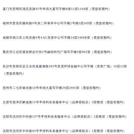
吉林省吉林市船营区河南街宝玑售后服务中心（需提前预约）
厦门市思明区湖滨东路95号华润大厦写字楼B座11层1104室（需提前预约）
吉林省辽源市龙山区人民大街宝玑售后服务中心（需提前预约）
吉林省梅河口市新华街道梅河大街宝玑售后服务中心（需提前预约）
福州市晋安区横屿路9号东二环泰禾中心写字楼2号楼5层509室（需提前预约）
吉林省四平市铁东区紫气大路与南九经街交汇处宝玑售后服务中心（需提前预约）
成都市锦江区人民东路6号SAC东原中心写字楼24层2406B室（需提前预约）
吉林省松原市宁江区五环大街宝玑售后服务中心（需提前预约）
吉林省通化市东昌区环通乡江南大街宝玑售后服务中心（需提前预约）
重庆市江北区观音桥步行街2号融恒时代广场写字楼9层902室（需提前预约）
吉林省延边市延吉市解放路宝玑售后服务中心（需提前预约）
辽宁省鞍山市铁东区站前街宝玑售后服务中心（需提前预约）
长沙市芙蓉区定王台街道建湘路393号世茂环球金融中心写字楼（芙蓉广场）10层13室
辽宁省本溪市平山区胜利路宝玑售后服务中心（需提前预约）
（需提前预约）
辽宁省朝阳市双塔区新华路宝玑售后服务中心（需提前预约）
郑州市二七区铭功路10号华润大厦写字楼29层2905室（需提前预约）
辽宁省丹东市振兴区七经街宝玑售后服务中心（需提前预约）
辽宁省抚顺市新抚区东一路宝玑售后服务中心（需提前预约）
太原市迎泽区解放路15号亨得利名表服务中心（品牌授权店）3层整层（需提前预约）
辽宁省阜新市海州区解放大街宝玑售后服务中心（需提前预约）
辽宁省葫芦岛市连山区中央路宝玑售后服务中心（需提前预约）
沈阳市沈河区中街路137号亨得利名表服务中心（品牌授权店）1层整层（需提前预约）
辽宁省锦州市古塔区中央大街宝玑售后服务中心（需提前预约）
沈阳市沈河区中街路83号亨得利名表服务中心（品牌授权店）1层整层（需提前预约）
辽宁省辽阳市白塔区新运大街宝玑售后服务中心（需提前预约）