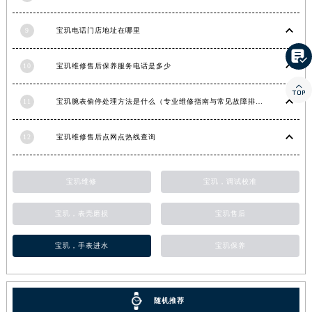
河南省新乡市红旗区人民路宝玑售后服务中心（需提前预约）
9
宝玑电话门店地址在哪里
河南省信阳市浉河区东方红大道宝玑售后服务中心（需提前预约）

河南省许昌市魏都区建安大道与八龙路交叉口宝玑售后服务中心（需提前预约）
10
宝玑维修售后保养服务电话是多少
河南省郑州市二七区民主路10号华润大厦29层2905室宝玑售后服务中心（需提前预约）

河南省周口市川汇区七一路宝玑售后服务中心（需提前预约）
11
宝玑腕表偷停处理方法是什么（专业维修指南与常见故障排查）
河南省驻马店市驿城区乐山大道与置地大道交叉口宝玑售后服务中心（需提前预约）
湖北省鄂州市鄂城区文星大道宝玑售后服务中心（需提前预约）
12
宝玑维修售后点网点热线查询
湖北省黄冈市黄州区赤壁大道宝玑售后服务中心（需提前预约）
湖北省黄石市黄石港区武汉路宝玑售后服务中心（需提前预约）
宝玑维修
宝玑，调试校准
湖北省荆门市东宝中天街步行街宝玑售后服务中心（需提前预约）
湖北省荆州市荆州区荆中路宝玑售后服务中心（需提前预约）
宝玑，表壳磨损
宝玑售后
湖北省十堰市茅箭区人民北路宝玑售后服务中心（需提前预约）
宝玑，手表进水
宝玑保养
湖北省随州市曾都区青年路宝玑售后服务中心（需提前预约）
湖北省咸宁市咸安区长安大道宝玑售后服务中心（需提前预约）
湖北省襄阳市樊城区长虹路与人民路交叉口宝玑售后服务中心（需提前预约）
随机推荐
湖北省孝感市孝南区复兴大道宝玑售后服务中心（需提前预约）