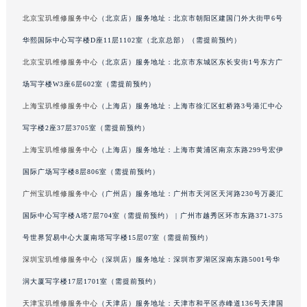
澳门特别行政区大堂区议事亭前地（新马路）宝玑售后服务中心（需提前预约）
北京宝玑维修服务中心
（北京店）服务地址：北京市朝阳区建国门外大街甲6号
澳门特别行政区风顺堂区南湾大马路宝玑售后服务中心（需提前预约）
华熙国际中心写字楼D座11层1102室（北京总部）（需提前预约）
澳门特别行政区花地玛堂区关闸广场宝玑售后服务中心（需提前预约）
北京宝玑维修服务中心
（北京店）服务地址：北京市东城区东长安街1号东方广
澳门特别行政区花王堂区大三巴商圈宝玑售后服务中心（需提前预约）
场写字楼W3座6层602室（需提前预约）
澳门特别行政区嘉模堂区官也街宝玑售后服务中心（需提前预约）
上海宝玑维修服务中心
（上海店）服务地址：上海市徐汇区虹桥路3号港汇中心
澳门省路氹城市金光大道宝玑售后服务中心（需提前预约）
写字楼2座37层3705室（需提前预约）
澳门特别行政区望德堂区塔石广场宝玑售后服务中心（需提前预约）
福建省福州市鼓楼区五四路128-1号恒力城写字楼15层03室宝玑售后服务中心（需提前预约）
上海宝玑维修服务中心
（上海店）服务地址：上海市黄浦区南京东路299号宏伊
福建省厦门市思明区湖滨东路95号万象城华润大厦B座11层1104室宝玑售后服务中心（需提前预约）
国际广场写字楼8层806室（需提前预约）
广东省潮州市潮安区新风路与潮汕路交汇处宝玑售后服务中心（需提前预约）
广州宝玑维修服务中心
（广州店）服务地址：广州市天河区天河路230号万菱汇
广东省广州市天河区天河路230号万菱汇国际中心A塔7层704室宝玑售后服务中心（需提前预约）
国际中心写字楼A塔7层704室（需提前预约） | 广州市越秀区环市东路371-375
广东省广州市越秀区环市东路371-375号世界贸易中心大厦南塔15层1507室宝玑售后服务中心（需提前预约）
号世界贸易中心大厦南塔写字楼15层07室（需提前预约）
广东省河源市源城区越王大道宝玑售后服务中心（需提前预约）
深圳宝玑维修服务中心
（深圳店）服务地址：深圳市罗湖区深南东路5001号华
广东省惠州市惠城区江北文昌一路7号华贸大厦1座30层3005室宝玑售后服务中心（需提前预约）
润大厦写字楼17层1701室（需提前预约）
广东省江门市蓬江区广场西路宝玑售后服务中心（需提前预约）
广东省揭阳市榕城进贤门步行街宝玑售后服务中心（需提前预约）
天津宝玑维修服务中心
（天津店）服务地址：天津市和平区赤峰道136号天津国