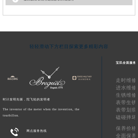
山东省淄博市张店区金晶大道宝玑售后服务中心（需提前预约）
上海市黄浦区南京东路299号宏伊国际广场写字楼8层806室宝玑售后服务中心（需提前预约）
上海市徐汇区虹桥路3号港汇中心2座37层3705室宝玑售后服务中心（需提前预约）
浙江省杭州市上城区钱江路1366号华润大厦A座5层503-5室宝玑售后服务中心（需提前预约）
浙江省湖州市吴兴区劳动路宝玑售后服务中心（需提前预约）
轻轻滑动下方栏目探索更多精彩内容
浙江省嘉兴市南湖区广益路705号嘉兴世界贸易中心A座13层1304室宝玑售后服务中心（需提前预约）
浙江省金华市金东区东市南街777号金华万达广场4号楼22楼2209室宝玑售后服务中心（需提前预约）
宝玑全面服务
浙江省丽水市莲都区解放街宝玑售后服务中心（需提前预约）
浙江省宁波市江北区大闸南路500号来福士广场办公楼20层2009室宝玑售后服务中心（需提前预约）
走时维修
浙江省衢州市柯城区上街宝玑售后服务中心（需提前预约）
进水维修
浙江省绍兴市越城区胜利东路379号世茂天际中心写字楼8层805室宝玑售后服务中心（需提前预约）
生锈维修
时计发明先驱，陀飞轮的发明者
浙江省舟山市定海区解放东路宝玑售后服务中心（需提前预约）
表带生锈
表带划痕
The inventor of the meter when the invention, the
澳门特别行政区大堂区议事亭前地（新马路）宝玑售后服务中心（需提前预约）
tourbillon.
磕碰摔坏
澳门特别行政区风顺堂区南湾大马路宝玑售后服务中心（需提前预约）
澳门特别行政区花地玛堂区关闸广场宝玑售后服务中心（需提前预约）
保养价格

网点服务热线
全面保养
澳门特别行政区花王堂区大三巴商圈宝玑售后服务中心（需提前预约）