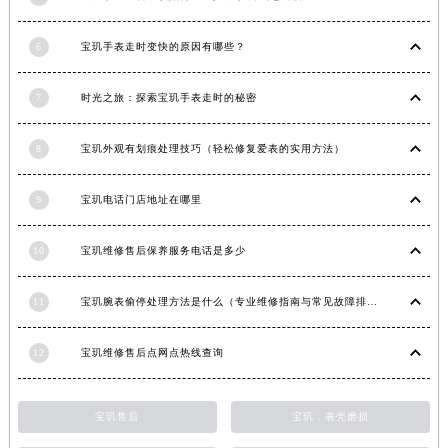
江苏省常州市新北区龙锦路1590号现代传媒中心5号楼10层1008室宝玑售后服务中心（需提前预约）
6
宝玑手表走时变快的原因有哪些？
江苏省淮安市清江浦区淮海北路宝玑售后服务中心（需提前预约）
江苏省连云港市海州区通灌北路宝玑售后服务中心（需提前预约）
7
时光之旅：探索宝玑手表走时的秘密
江苏省南京市秦淮区中山南路1号南京中心22层22-C1-C3室宝玑售后服务中心（需提前预约）
江苏省宿迁市宿城区西湖路宝玑售后服务中心（需提前预约）
8
宝玑外观有划痕处理技巧（轻松修复爱表的实用方法）
江苏省泰州市海陵区永定东路399号置地商务中心东塔（华润万象城）17层1706室宝玑售后服务中心（需提前预约）
江苏省徐州市鼓楼区淮海东路29号苏宁广场IFC国际金融中心35层3508室宝玑售后服务中心（需提前预约）
9
宝玑电话门店地址在哪里
江苏省盐城市盐都区世纪大道5号盐城金融城写字楼1号楼16层1604室宝玑售后服务中心（需提前预约）
江苏省扬州市邗江区国展路29号星耀天地写字楼1号楼18层1803室宝玑售后服务中心（需提前预约）
10
宝玑维修售后保养服务电话是多少
江苏省镇江市京口区中山东路宝玑售后服务中心（需提前预约）
江西省抚州市临川区赣东大道宝玑售后服务中心（需提前预约）
11
宝玑腕表偷停处理方法是什么（专业维修指南与常见故障排查）
江西省赣州市章贡区文清路宝玑售后服务中心（需提前预约）
12
宝玑维修售后点网点热线查询
江西省吉安市吉州区井冈山大道宝玑售后服务中心（需提前预约）
江西省景德镇市珠山区珠山中路宝玑售后服务中心（需提前预约）
江西省九江市浔阳区浔阳路宝玑售后服务中心（需提前预约）
宝玑售后
宝玑，表壳磨损
江西省南昌市红谷滩新区红谷中大道998号绿地双子塔（中央广场）A1座办公楼14层1407室宝玑售后服务中心（需提前预约）