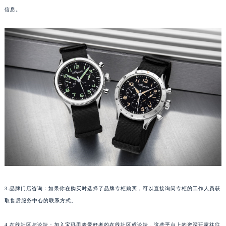
信息。
长沙市芙蓉区定王台街道建湘路393号世茂环球金融中心写字楼（芙蓉广场）10层13室（需提前预约）
郑州市二七区铭功路10号华润大厦写字楼29层2905室（需提前预约）
太原市迎泽区解放路15号亨得利名表服务中心（品牌授权店）3层整层（需提前预约）
沈阳市沈河区中街路137号亨得利名表服务中心（品牌授权店）1层整层（需提前预约）
沈阳市沈河区中街路83号亨得利名表服务中心（品牌授权店）1层整层（需提前预约）
乌鲁木齐市天山区红山路26号时代广场（CCMALL）C座17层17-B（需提前预约）
温州市鹿城区锦绣路1067号置信广场10层1015室（需提前预约）
哈尔滨市道里区友谊西路600号富力中心T2座写字楼29层03室（需提前预约）
大连市中山区人民路15号国际金融大厦7层G室（需提前预约）
佛山市禅城区季华五路57号万科金融中心C座12层1205室（需提前预约）
东莞市东城街道鸿福东路1号民盈国贸中心T1写字楼9层907室（需提前预约）
无锡市梁溪区人民中路139号恒隆广场写字楼1座11层1104室（需提前预约）
南通市崇川区工农路57号圆融广场写字楼16层1603室（需提前预约）
3.品牌门店咨询：如果你在购买时选择了品牌专柜购买，可以直接询问专柜的工作人员获
苏州市苏州工业园区星港街199号苏州中心办公楼C座22层08室（需提前预约）
取售后服务中心的联系方式。
武汉市江汉区解放大道686号世界贸易大厦38层09室（需提前预约）
南宁市青秀区金湖路59号地王大厦12楼1224室（需提前预约）
4.在线社区与论坛：加入宝玑手表爱好者的在线社区或论坛，这些平台上的资深玩家往往