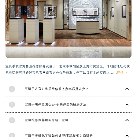
安徽省阜阳市颍州区颍州北路宝玑售后服务中心（需提前预约）
安徽省淮北市相山区淮海路宝玑售后服务中心（需提前预约）
安徽省淮南市田家庵区国庆中路宝玑售后服务中心（需提前预约）
安徽省黄山市屯溪区黄山西路宝玑售后服务中心（需提前预约）
安徽省六安市金安区解放中路宝玑售后服务中心（需提前预约）
安徽省马鞍山市雨山区湖南西路宝玑售后服务中心（需提前预约）
安徽省宿州市埇桥区人民中路宝玑售后服务中心（需提前预约）
安徽省铜陵市铜官区石城大道宝玑售后服务中心（需提前预约）
宝玑手表官方售后维修服务点位于：北京市朝阳区及上海市黄浦区。详细的地址与联
系电话您可以通过宝玑官网或官方公众号获取，也可以拨打本站页面上......
详情 >
安徽省芜湖市镜湖区中山路步行街宝玑售后服务中心（需提前预约）
安徽省宣城市宣州区叠嶂西路宝玑售后服务中心（需提前预约）
2
宝玑手表官方售后维修服务点电话是多少？
福建省龙岩市新罗区九一南路宝玑售后服务中心（需提前预约）
福建省南平市建阳区人民西路宝玑售后服务中心（需提前预约）
3
宝玑手表停走怎么办-手表停走的解决方法
福建省宁德市蕉城区天湖东路宝玑售后服务中心（需提前预约）
福建省莆田市城厢区霞林街道荔华东大道宝玑售后服务中心（需提前预约）
4
宝玑维修保养服务介绍 | 宝玑
福建省三明市三元区东乾二路宝玑售后服务中心（需提前预约）
福建省漳州市龙文区步港路宝玑售后服务中心（需提前预约）
5
宝玑手表磁化了该如何处理|宝玑技师为您讲解