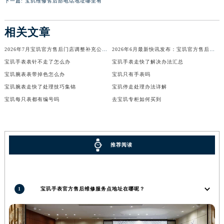
下一篇:
宝玑维修售后部电话地址哪里有
山西省晋城市城区黄华街宝玑售后服务中心（需提前预约）
山西省晋中市榆次区顺城街宝玑售后服务中心（需提前预约）
相关文章
山西省临汾市尧都区解放路宝玑售后服务中心（需提前预约）
2026年7月宝玑官方售后门店调整补充公告（搬迁及新开）
2026年6月最新快讯发布：宝玑官方售后维修保养中心迁址新开
山西省吕梁市离石区永宁中路与建设街交叉口宝玑售后服务中心（需提前预约）
宝玑手表表针不走了怎么办
宝玑手表走快了解决办法汇总
山西省朔州市朔城区怡西路与鄯阳西街交汇处宝玑售后服务中心（需提前预约）
宝玑腕表表带掉色怎么办
宝玑只有手表吗
山西省忻州市忻府区和平东街与七一南路交叉口宝玑售后服务中心（需提前预约）
宝玑腕表走快了处理技巧集锦
宝玑停走处理办法详解
山西省阳泉市郊区平阳东街与新城大道交叉口宝玑售后服务中心（需提前预约）
宝玑每只表都有编号吗
去宝玑专柜如何买到
山西省运城市盐湖区河东街宝玑售后服务中心（需提前预约）
山西省长治市潞州区英雄中路宝玑售后服务中心（需提前预约）
山西省太原市迎泽区迎泽街道解放路15号亨得利名表维修授权店3楼宝玑售后服务中心（需提前预约）
推荐阅读
天津市和平区赤峰道136号天津国际金融中心26层2603室宝玑售后服务中心（需提前预约）
安徽省安庆市迎江区人民路宝玑售后服务中心（需提前预约）
安徽省蚌埠市蚌山区淮河路宝玑售后服务中心（需提前预约）
1
宝玑手表官方售后维修服务点地址在哪呢？
安徽省亳州市谯城区魏武大道宝玑售后服务中心（需提前预约）
安徽省池州市贵池区长江路宝玑售后服务中心（需提前预约）
安徽省滁州市琅琊区南谯北路宝玑售后服务中心（需提前预约）