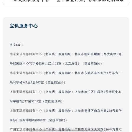
吉林省松原市宁江区五环大街宝玑售后服务中心（需提前预约）
吉林省通化市东昌区环通乡江南大街宝玑售后服务中心（需提前预约）
吉林省延边市延吉市解放路宝玑售后服务中心（需提前预约）
宝玑服务中心
辽宁省鞍山市铁东区站前街宝玑售后服务中心（需提前预约）
辽宁省本溪市平山区胜利路宝玑售后服务中心（需提前预约）
本文tag：
辽宁省朝阳市双塔区新华路宝玑售后服务中心（需提前预约）
北京宝玑维修服务中心
（北京店）服务地址：北京市朝阳区建国门外大街甲6号
辽宁省丹东市振兴区七经街宝玑售后服务中心（需提前预约）
华熙国际中心写字楼D座11层1102室（北京总部）（需提前预约）
辽宁省抚顺市新抚区东一路宝玑售后服务中心（需提前预约）
辽宁省阜新市海州区解放大街宝玑售后服务中心（需提前预约）
北京宝玑维修服务中心
（北京店）服务地址：北京市东城区东长安街1号东方广
辽宁省葫芦岛市连山区中央路宝玑售后服务中心（需提前预约）
场写字楼W3座6层602室（需提前预约）
辽宁省锦州市古塔区中央大街宝玑售后服务中心（需提前预约）
上海宝玑维修服务中心
（上海店）服务地址：上海市徐汇区虹桥路3号港汇中心
辽宁省辽阳市白塔区新运大街宝玑售后服务中心（需提前预约）
写字楼2座37层3705室（需提前预约）
辽宁省盘锦市兴隆台区石油大街宝玑售后服务中心（需提前预约）
上海宝玑维修服务中心
（上海店）服务地址：上海市黄浦区南京东路299号宏伊
辽宁省铁岭市银州区南马路宝玑售后服务中心（需提前预约）
国际广场写字楼8层806室（需提前预约）
辽宁省营口市站前区市府路与渤海大街交叉口宝玑售后服务中心（需提前预约）
广州宝玑维修服务中心
（广州店）服务地址：广州市天河区天河路230号万菱汇
辽宁省沈阳市沈河区中街路137号亨得利名表维修授权店1楼宝玑售后服务中心（需提前预约）