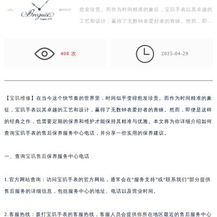
愈发珍贵。而作为时间精准的象征，宝玑手表以其卓越的
泰州市海陵区永定东路399号置地商务中心东塔写字楼（华润万象城）17层1706室（需提前预约）
工艺和设计，赢得了无数钟表爱好者的青睐。然而，即便
宁波市江北区大闸南路500号来福士广场办公楼20层2009室（需提前预约）
是这样的经典之作，也需要定期的保养和维护才能保持…
杭州市上城区钱江路1366号华润大厦写字楼A座5层503-5室（需提前预约）

金华市金东区东市南街777号金华万达广场写字楼4号楼22层2209室（需提前预约）
408 次
2025-04-29
绍兴市越城区胜利东路379号世茂天际中心写字楼8层805室（需提前预约）
嘉兴市南湖区广益路705号嘉兴世界贸易中心写字楼A座13层1304室（需提前预约）
南昌市红谷滩新区红谷中大道998号绿地双子塔（中央广场）A1座办公楼14层07室（需提前预约）
【
宝玑维修
】在当今这个快节奏的世界里，时间似乎变得愈发珍贵。而作为时间精准的象
济南市历下区经十路11111号华润中心写字楼（万象城）15层1508室（需提前预约）
征，宝玑手表以其卓越的工艺和设计，赢得了无数钟表爱好者的青睐。然而，即便是这样
广州市天河区天河路230号万菱汇国际中心写字楼A塔7层704室（需提前预约）
的经典之作，也需要定期的保养和维护才能保持其精准与优雅。本文将为你详细介绍如何
广州市越秀区环市东路371-375号世界贸易中心大厦南塔写字楼15层07室（需提前预约）
查询宝玑手表的售后保养服务中心电话，并分享一些实用的保养建议。
深圳市罗湖区深南东路5001号华润大厦写字楼17层1701室（需提前预约）
一、查询
宝玑售后
保养服务中心电话
惠州市惠城区江北文昌一路7号华贸大厦写字楼1座30层05室（需提前预约）
厦门市思明区湖滨东路95号华润大厦写字楼B座11层1104室（需提前预约）
1.官方网站查询：访问宝玑手表的官方网站，通常会在“服务支持”或“联系我们”部分提供
福州市鼓楼区五四路128-1号恒力城写字楼15层03室（需提前预约）
售后服务的详细信息，包括服务中心的地址、电话以及营业时间。
成都市锦江区人民东路6号SAC东原中心写字楼24层2406B室（需提前预约）
重庆市江北区观音桥步行街2号融恒时代广场写字楼9层902室（需提前预约）
2.客服热线：拨打宝玑手表的客服热线，客服人员会提供你所在地区最近的售后服务中心