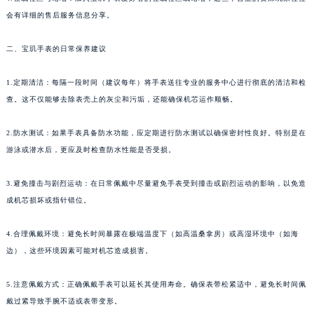
合肥市蜀山区潜山路111号万象城华润大厦B座12楼03室（需提前预约）
会有详细的售后服务信息分享。
泉州市丰泽区宝洲路729号浦西万达中心写字楼A座7楼709室（需提前预约）
二、宝玑手表的日常保养建议
青岛市南区山东路6号华润大厦B座22层04室（需提前预约）
烟台市芝罘区胜利路139号万达金融中心A座907室（需提前预约）
1.定期清洁：每隔一段时间（建议每年）将手表送往专业的服务中心进行彻底的清洁和检
长春市朝阳区西安大路727号中银大厦A座(旺进大厦)18层09室（需提前预约）
查。这不仅能够去除表壳上的灰尘和污垢，还能确保机芯运作顺畅。
贵阳市南明区都司高架桥路33号亨特国际金融中心14楼14D（需提前预约）
昆明市盘龙区北京路928号同德昆明广场写字楼10层06室（需提前预约）
2.防水测试：如果手表具备防水功能，应定期进行防水测试以确保密封性良好。特别是在
游泳或潜水后，更应及时检查防水性能是否受损。
石家庄市长安区中山东路39号勒泰中心写字楼B座13层07室（需提前预约）
西安市碑林区南关正街88号华侨城长安国际中心E座6楼10室（需提前预约）
3.避免撞击与剧烈运动：在日常佩戴中尽量避免手表受到撞击或剧烈运动的影响，以免造
海口市龙华区金贸东路5号海口华润大厦B座17层1707室（需提前预约）
成机芯损坏或指针错位。
唐山市路南区新华东道100号万达广场写字楼A座10层1002室（需提前预约）
台州市椒江区东海大道1800号腾达中心东1幢20楼2002室（需提前预约）
4.合理佩戴环境：避免长时间暴露在极端温度下（如高温桑拿房）或高湿环境中（如海
内蒙古自治区呼和浩特市玉泉区大学西街70号华润万象城写字楼（鄂尔多斯大厦）23层2326室（需提前预约）
边），这些环境因素可能对机芯造成损害。
甘肃省兰州市七里河区西津西路16号兰州中心写字楼21层2102室（需提前预约）
5.注意佩戴方式：正确佩戴手表可以延长其使用寿命。确保表带松紧适中，避免长时间佩
重庆市解放碑渝中区民权路28号英利国际金融中心写字楼20层01室（需提前预约）
戴过紧导致手腕不适或表带变形。
黑龙江省大庆市萨尔图区会战大街宝玑售后服务中心（需提前预约）