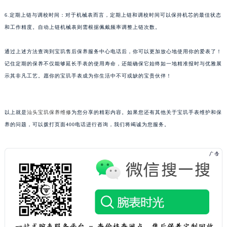
黑龙江省鹤岗市向阳区红军路宝玑售后服务中心（需提前预约）
6.定期上链与调校时间：对于机械表而言，定期上链和调校时间可以保持机芯的最佳状态
黑龙江省黑河市爱辉区中央街宝玑售后服务中心（需提前预约）
和工作精度。自动上链机械表则需根据佩戴频率调整上链次数。
黑龙江省鸡西市鸡冠区红军路宝玑售后服务中心（需提前预约）
通过上述方法查询到宝玑售后保养服务中心电话后，你可以更加放心地使用你的爱表了！
黑龙江省佳木斯市向阳区长安路宝玑售后服务中心（需提前预约）
记住定期的保养不仅能够延长手表的使用寿命，还能确保它始终如一地精准报时与优雅展
黑龙江省牡丹江市东安区太平路宝玑售后服务中心（需提前预约）
示其非凡工艺。愿你的宝玑手表成为你生活中不可或缺的宝贵伙伴！
黑龙江省七台河市桃山区大同街宝玑售后服务中心（需提前预约）
黑龙江省齐齐哈尔市龙沙区龙华路宝玑售后服务中心（需提前预约）
黑龙江省双鸭山市尖山区新兴大街宝玑售后服务中心（需提前预约）
以上就是
汕头宝玑保养维修
为您分享的精彩内容。如果您还有其他关于宝玑手表维护和保
黑龙江省绥化市北林区新华街与康庄路交叉口宝玑售后服务中心（需提前预约）
养的问题，可以拨打页面400电话进行咨询，我们将竭诚为您服务。
黑龙江省伊春市伊美区通河路宝玑售后服务中心（需提前预约）
吉林省白城市洮北区明仁南街宝玑售后服务中心（需提前预约）
吉林省白山市浑江区浑江大街宝玑售后服务中心（需提前预约）
吉林省吉林市船营区河南街宝玑售后服务中心（需提前预约）
吉林省辽源市龙山区人民大街宝玑售后服务中心（需提前预约）
吉林省梅河口市新华街道梅河大街宝玑售后服务中心（需提前预约）
吉林省四平市铁东区紫气大路与南九经街交汇处宝玑售后服务中心（需提前预约）