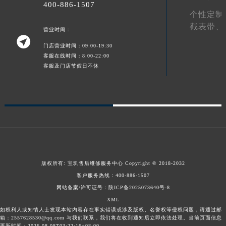
400-886-1507
澳门特别行政区嘉模堂区官也街宝玑售后服务中心（需提前预约）
个性定制
澳门省路氹城市金光大道宝玑售后服务中心（需提前预约）
截表带、
营业时间：

澳门特别行政区望德堂区塔石广场宝玑售后服务中心（需提前预约）
门店营业时间：09:00-19:30
福建省福州市鼓楼区五四路128-1号恒力城写字楼15层03室宝玑售后服务中心（需提前预约）
客服在线时间：8:00-22:00
客服及门店节假日不休
福建省厦门市思明区湖滨东路95号万象城华润大厦B座11层1104室宝玑售后服务中心（需提前预约）
广东省潮州市潮安区新风路与潮汕路交汇处宝玑售后服务中心（需提前预约）
广东省广州市天河区天河路230号万菱汇国际中心A塔7层704室宝玑售后服务中心（需提前预约）
广东省广州市越秀区环市东路371-375号世界贸易中心大厦南塔15层1507室宝玑售后服务中心（需提前预约）
广东省河源市源城区越王大道宝玑售后服务中心（需提前预约）
广东省惠州市惠城区江北文昌一路7号华贸大厦1座30层3005室宝玑售后服务中心（需提前预约）
广东省江门市蓬江区广场西路宝玑售后服务中心（需提前预约）
版权所有:
宝玑售后维修服务中心
Copyright © 2018-2032
广东省揭阳市榕城进贤门步行街宝玑售后服务中心（需提前预约）
客户服务热线：
400-886-1507
广东省茂名市电白区水东街道迎宾大道宝玑售后服务中心（需提前预约）
网站备案/许可证号：陕ICP备2025073640号-8
广东省梅州市梅江区金燕大道宝玑售后服务中心（需提前预约）
XML
广东省清远市清城区湖西路宝玑售后服务中心（需提前预约）
如权利人或知情人士发现本站内容存在事实错误或涉及版权、名誉权等侵权问题，请通过邮
箱：2557628530@qq.com 与我们联系，我们将在收到通知后立即依法处理。当前页面信息
广东省汕头市龙湖区长平路宝玑售后服务中心（需提前预约）
更新时间：2026-08-08T03:22:16+08:00