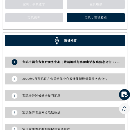
宝玑，手表进水
宝玑维修
江西省萍乡市安源区萍安北大道与康庄路交叉口宝玑售后服务中心（需提前预约）
江西省上饶市信州区滨江西路宝玑售后服务中心（需提前预约）
宝玑保养
宝玑，调试校准
江西省新余市渝水区北湖西路宝玑售后服务中心（需提前预约）
江西省宜春市袁州区中山中路宝玑售后服务中心（需提前预约）
江西省鹰潭市月湖区胜利东路宝玑售后服务中心（需提前预约）
随机推荐
山东省德州市德城区东风中路宝玑售后服务中心（需提前预约）
山东省东营市东营区济南路宝玑售后服务中心（需提前预约）
1
宝玑中国官方售后服务中心｜最新地址与客服电话权威信息公告（2026年8月更新）
山东省济南市历下区经十路11111号华润中心写字楼（万象城）15层1508室宝玑售后服务中心（需提前预约）
山东省济宁市任城区太白楼路宝玑售后服务中心（需提前预约）
2
2026年6月宝玑官方售后维修中心搬迁及新设保养服务点公告
山东省莱芜市文化南路8号银座商城名表维修一楼名表维修宝玑售后服务中心（需提前预约）
山东省临沂市兰山区解放路宝玑售后服务中心（需提前预约）

山东省日照市东港区烟台路宝玑售后服务中心（需提前预约）
3
宝玑表带过长解决技巧汇总
山东省泰安市泰山区财源街道泰山大街宝玑售后服务中心（需提前预约）

山东省威海市环翠区新威海路89号振华商厦一楼名表维修宝玑售后服务中心（需提前预约）
4
宝玑保养售后网点电话热线
山东省潍坊市奎文区东风东街宝玑售后服务中心（需提前预约）
山东省枣庄市滕州市北辛路与善国路交叉口宝玑售后服务中心（需提前预约）
5
宝玑腕表表壳有划痕解决方法推荐