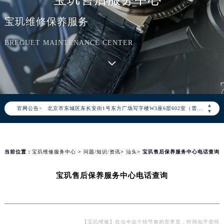
宝玑维修保养服务
2026年8月宝玑中国区售后服务网络优化升级公告
BREGUET MAINTENANCE CENTER
2026年8月宝玑全国官方售后客户服务热线：400-886-1507
宝玑官方全国统一服务热线400-886-1507，服务覆盖中国大陆、香港、澳门、台湾全部区域（非大陆需加拨“+86”）
2026年8月宝玑售后服务中心最新网点地址：
北京市朝阳区建国门外大街甲6号华熙国际中心写字楼D座11层1102室（北京总部）（需提前预约）
▲
官网公告>
北京市东城区东长安街1号东方广场写字楼W3座6层602室（需提前预约）
▼
天津市和平区赤峰道136号天津国际金融中心写字楼26层2603室（需提前预约）
上海市徐汇区虹桥路3号港汇中心写字楼2座37层3705室（需提前预约）
上海市黄浦区南京东路299号宏伊国际广场写字楼8层806室（需提前预约）
当前位置：
宝玑维修服务中心
>
问题/知识/资讯
>
汕头
> 宝玑售后保养服务中心电话查询
南京市秦淮区中山南路1号（新街口）南京中心写字楼22层C1-1室（需提前预约）
宝玑售后保养服务中心电话查询
常州市新北区龙锦路1590号现代传媒中心写字楼5号楼10层1008室（需提前预约）
徐州市鼓楼区淮海东路29号苏宁广场IFC国际金融中心写字楼35层3508室（需提前预约）
扬州市邗江区国展路29号星耀天地写字楼1号楼18层1803室（需提前预约）
盐城市盐都区世纪大道5号盐城金融城写字楼1号楼16层1604室（需提前预约）
【宝玑维修】在当今这个快节奏的世界里，时间似乎变得