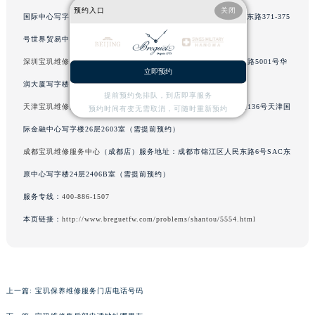
预约入口
关闭
辽宁省沈阳市沈河区中街路83号亨得利名表维修授权店1楼宝玑售后服务中心（需提前预约）
国际中心写字楼A塔7层704室（需提前预约） | 广州市越秀区环市东路371-375
北京市朝阳区建国门外大街甲6号华熙国际中心D座11层1102室宝玑售后服务中心（北京总部）（需提前预约）
号世界贸易中心大厦南塔写字楼15层07室（需提前预约）
北京市东城区东长安街1号王府井东方广场W3座6层602室宝玑售后服务中心（需提前预约）
深圳宝玑维修服务中心
（深圳店）服务地址：深圳市罗湖区深南东路5001号华
立即预约
河北省保定市竞秀区朝阳北大街北国先天下宝玑售后服务中心（需提前预约）
润大厦写字楼17层1701室（需提前预约）
内蒙古自治区阿拉善盟市左旗土尔扈特大街宝玑售后服务中心（需提前预约）
提前预约免排队，到店即享服务
天津宝玑维修服务中心
（天津店）服务地址：天津市和平区赤峰道136号天津国
预约时间有变无需取消，可随时重新预约
内蒙古自治区巴彦淖尔市临河区新华街宝玑售后服务中心（需提前预约）
际金融中心写字楼26层2603室（需提前预约）
内蒙古自治区包头市青山区幸福路甲3号王府井百货名表维修宝玑售后服务中心（需提前预约）
成都宝玑维修服务中心
（成都店）服务地址：成都市锦江区人民东路6号SAC东
内蒙古自治区赤峰市红山区哈达街宝玑售后服务中心（需提前预约）
内蒙古自治区鄂尔多斯市东胜区伊金霍洛街宝玑售后服务中心（需提前预约）
原中心写字楼24层2406B室（需提前预约）
内蒙古自治区呼伦贝尔市海拉尔区中央街宝玑售后服务中心（需提前预约）
服务专线：
400-886-1507
内蒙古自治区通辽市科尔沁区明仁大街宝玑售后服务中心（需提前预约）
本页链接：
http://www.breguetfw.com/problems/shantou/5554.html
内蒙古自治区乌海市海勃湾区人民南路宝玑售后服务中心（需提前预约）
内蒙古自治区乌兰察布市集宁区恩和大街宝玑售后服务中心（需提前预约）
内蒙古自治区锡林郭勒盟市锡林浩特市光明街与额尔敦路交叉口宝玑售后服务中心（需提前预约）
内蒙古自治区兴安盟市乌兰浩特市兴安大街宝玑售后服务中心（需提前预约）
上一篇:
宝玑保养维修服务门店电话号码
山西省大同市平城区迎宾街宝玑售后服务中心（需提前预约）