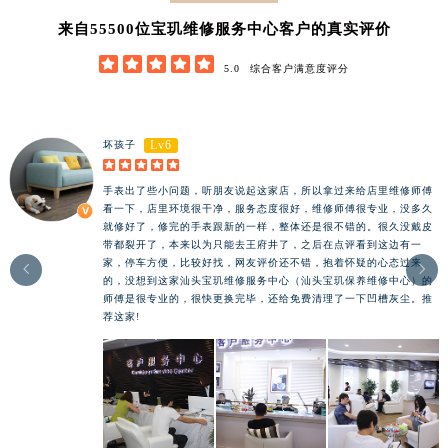
62852
来自
位宝玑维修服务中心客户的真实评价





5.0
综合客户满意度评分
Lv6
坏孩子





手表出了些小问题，听朋友说起这家店，所以拿过来给店里维修师傅
看一下，店里环境很干净，服务态度很好，维修师傅很专业，没多久
就修好了，修完的手表跟新的一样，整体还是很不错的。很久没戴皮
带都裂开了，本来以为只能去王府井了，之后在点评看到这边有一
家，停车方便，比较好找，网友评价还不错，抱着怀疑的心态过来


的，没想到这家汕头宝玑维修服务中心（汕头宝玑保养维修中心）的
师傅是很专业的，很快更换完毕，还给免费清理了一下凹槽灰尘。推
荐这家!