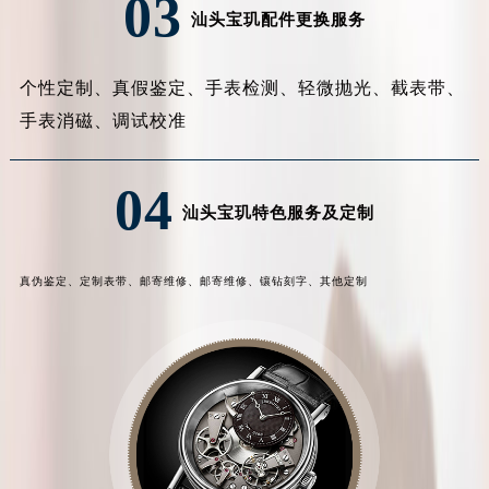
03
汕头宝玑配件更换服务
个性定制、
真假鉴定、
手表检测、
轻微抛光、
截表带、
手表消磁、
调试校准
04
汕头宝玑特色服务及定制
真伪鉴定、
定制表带、
邮寄维修、
邮寄维修、
镶钻刻字、
其他定制