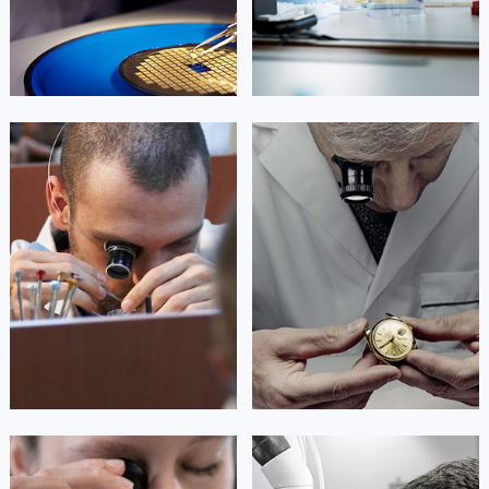


北京宝玑维修
上海宝玑维修
艾德琳·亚历桑德拉
艾莉森·安吉莉亚
资深宝玑技师
资深宝玑技师
是宝玑售后服务中心
是宝玑售后服务中心
(宝玑保养维修中心)
(宝玑保养维修中心)
的高级技师之一
的高级技师之一
Guangzhou Breguet Maintain center
Shenzhen Breguet Maintain center


广州宝玑维修
深圳宝玑维修
安尼塔·阿普里尔
贝亚特·布兰奇