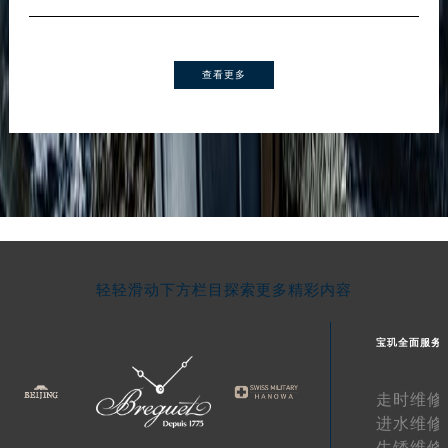
查看更多
轻轻滑动下方栏目探索更多精彩内容
宝玑全面服务
走时维修
进水维修
生锈维修