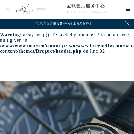
宝玑售后服务中心
Warning
: extract() expects parameter 1 to be array, null

BREGUET MAINTENANCE
given in
/www/wwwroot/seo/countryt/two/www.breguetfw.com/wp-

content/themes/Breguet/header.php
on line
24
宝玑售后维修服务中心竭诚为您服务！
Warning
: array_map(): Expected parameter 2 to be an array,
null given in
/www/wwwroot/seo/countryt/two/www.breguetfw.com/wp-
content/themes/Breguet/header.php
on line
32
中心介绍
联系我们