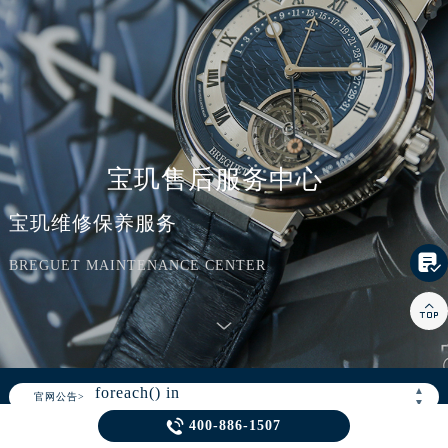
宝玑售后服务中心
宝玑维修保养服务

BREGUET MAINTENANCE CENTER

Warning
: Invalid argument supplied for
foreach() in
/www/wwwroot/seo/countryt/two/www.bregue
content/themes/Breguet/header.php
on
▲
官网公告>
▼
line
166

400-886-1507