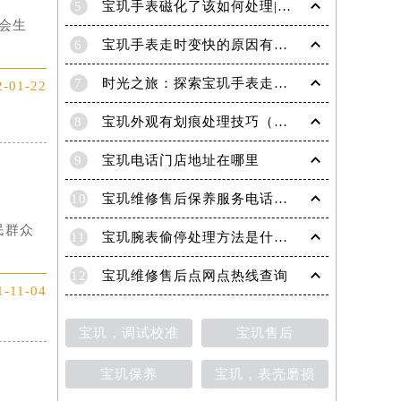
5
宝玑手表磁化了该如何处理|宝玑技师为您讲解
会生
6
宝玑手表走时变快的原因有哪些？
7
时光之旅：探索宝玑手表走时的秘密
2-01-22
8
宝玑外观有划痕处理技巧（轻松修复爱表的实用方法）
9
宝玑电话门店地址在哪里
10
宝玑维修售后保养服务电话是多少
民群众
11
宝玑腕表偷停处理方法是什么（专业维修指南与常见故障排查）
12
宝玑维修售后点网点热线查询
1-11-04
宝玑，调试校准
宝玑售后
宝玑保养
宝玑，表壳磨损