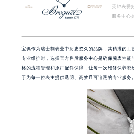
受钟表爱
宁波市江北区大闸南路500号来福士广
杭州市上城区钱江路1366号华润大厦
服务中心
金华市金东区东市南街777号金华万达
标…
绍兴市越城区胜利东路379号世茂天
嘉兴市南湖区广益路705号嘉兴世界贸
宝玑作为瑞士制表业中历史悠久的品牌，其精湛的工
南昌市红谷滩新区红谷中大道998号
济南市历下区经十路11111号华润中
专业维护时，选择官方售后服务中心是确保腕表性能
广州市天河区天河路230号万菱汇国
格的流程管理和原厂配件保障，让每一次维修保养都
广州市越秀区环市东路371-375号
于为每一位表主提供透明、高效且可追溯的专业服务
深圳市罗湖区深南东路5001号华润大
惠州市惠城区江北文昌一路7号华贸大
厦门市思明区湖滨东路95号华润大厦写
福州市鼓楼区五四路128-1号恒力城
成都市锦江区人民东路6号SAC东原中
重庆市江北区观音桥步行街2号融恒时
长沙市芙蓉区定王台街道建湘路393