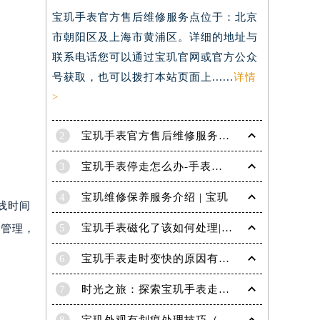
宝玑手表官方售后维修服务点位于：北京
市朝阳区及上海市黄浦区。详细的地址与
联系电话您可以通过宝玑官网或官方公众
号获取，也可以拨打本站页面上......
详情
>
2
宝玑手表官方售后维修服务点电话是多少？
3
宝玑手表停走怎么办-手表停走的解决方法
4
宝玑维修保养服务介绍 | 宝玑
在线时间
5
宝玑手表磁化了该如何处理|宝玑技师为您讲解
属管理，
6
宝玑手表走时变快的原因有哪些？
7
时光之旅：探索宝玑手表走时的秘密