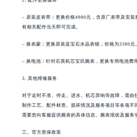
黑龙江省黑河市爱辉区中央街宝玑售
黑龙江省鸡西市鸡冠区红军路宝玑售
– 原装皮表带：更换价格4980元，含原厂表带及
黑龙江省佳木斯市向阳区长安路宝玑
有相关配件当天即可完成。
黑龙江省牡丹江市东安区太平路宝玑
黑龙江省七台河市桃山区大同街宝玑
– 换表蒙：更换原装蓝宝石水晶表镜，价格为3380
黑龙江省齐齐哈尔市龙沙区龙华路宝
黑龙江省双鸭山市尖山区新兴大街宝
– 换电池：针对石英机芯宝玑腕表，更换专用电池费
黑龙江省绥化市北林区新华街与康庄
黑龙江省伊春市伊美区通河路宝玑售
3. 其他维修服务
吉林省白城市洮北区明仁南街宝玑售
吉林省白山市浑江区浑江大街宝玑售
对于走时不准、停走、进水、机芯异响等故障，需由
吉林省吉林市船营区河南街宝玑售后
制作工艺、配件材质、损坏情况及服务项目等各项不
吉林省辽源市龙山区人民大街宝玑售
需要您向客服提供腕表的具体信息、腕表现状及服务
吉林省梅河口市新华街道梅河大街宝
吉林省四平市铁东区紫气大路与南九
三、官方质保政策
吉林省松原市宁江区五环大街宝玑售