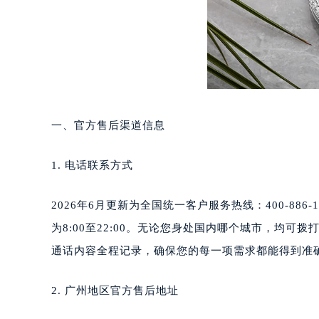
郑州市二七区铭功路10号华润大厦写字
太原市迎泽区解放路15号亨得利名
沈阳市沈河区中街路137号亨得利名
沈阳市沈河区中街路83号亨得利名
乌鲁木齐市天山区红山路26号时代广场
温州市鹿城区锦绣路1067号置信广场
一、官方售后渠道信息
哈尔滨市道里区友谊西路600号富力中
大连市中山区人民路15号国际金融大
1. 电话联系方式
佛山市禅城区季华五路57号万科金融中
东莞市东城街道鸿福东路1号民盈国贸
2026年6月更新为全国统一客户服务热线：400-8
无锡市梁溪区人民中路139号恒隆广场
为8:00至22:00。无论您身处国内哪个城市，均
南通市崇川区工农路57号圆融广场写字
通话内容全程记录，确保您的每一项需求都能得到准
苏州市苏州工业园区星港街199号苏州
武汉市江汉区解放大道686号世界贸易
2. 广州地区官方售后地址
南宁市青秀区金湖路59号地王大厦12
合肥市蜀山区潜山路111号万象城华润