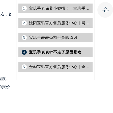

1
宝玑手表保养小妙招！（宝玑手表保养常识！）
左右，如
2
沈阳宝玑官方售后服务中心｜网点地址及官方服务电话权威信息公告（2026年7月最新）
3
宝玑手表表壳割手是啥原因
4
宝玑手表表针不走了原因是啥
5
金华宝玑官方售后服务中心｜全新地址与官方电话权威信息公告（2026年7月最新）
程度、
的报价