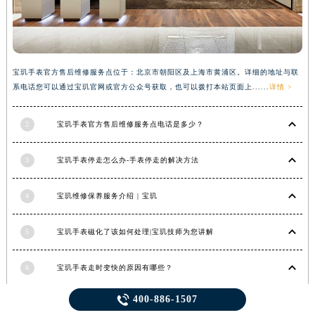
宝玑手表官方售后维修服务点位于：北京市朝阳区及上海市黄浦区。详细的地址与联
系电话您可以通过宝玑官网或官方公众号获取，也可以拨打本站页面上......
详情 >
2
宝玑手表官方售后维修服务点电话是多少？
3
宝玑手表停走怎么办-手表停走的解决方法
4
宝玑维修保养服务介绍 | 宝玑
5
宝玑手表磁化了该如何处理|宝玑技师为您讲解
6
宝玑手表走时变快的原因有哪些？

400-886-1507
7
时光之旅：探索宝玑手表走时的秘密