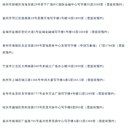
甘肃省兰州市七里河区西津西路16号兰州中心写字楼21层2102室（需提前预约）
徐州市鼓楼区淮海东路29号苏宁广场IFC国际金融中心写字楼35层3508室（需提前预约）
重庆市解放碑渝中区民权路28号英利国际金融中心写字楼20层01室（需提前预约）
黑龙江省大庆市萨尔图区会战大街宝玑售后服务中心（需提前预约）
扬州市邗江区国展路29号星耀天地写字楼1号楼18层1803室（需提前预约）
黑龙江省鹤岗市向阳区红军路宝玑售后服务中心（需提前预约）
盐城市盐都区世纪大道5号盐城金融城写字楼1号楼16层1604室（需提前预约）
黑龙江省黑河市爱辉区中央街宝玑售后服务中心（需提前预约）
黑龙江省鸡西市鸡冠区红军路宝玑售后服务中心（需提前预约）
泰州市海陵区永定东路399号置地商务中心东塔写字楼（华润万象城）17层1706室（需提
黑龙江省佳木斯市向阳区长安路宝玑售后服务中心（需提前预约）
前预约）
黑龙江省牡丹江市东安区太平路宝玑售后服务中心（需提前预约）
黑龙江省七台河市桃山区大同街宝玑售后服务中心（需提前预约）
宁波市江北区大闸南路500号来福士广场办公楼20层2009室（需提前预约）
黑龙江省齐齐哈尔市龙沙区龙华路宝玑售后服务中心（需提前预约）
杭州市上城区钱江路1366号华润大厦写字楼A座5层503-5室（需提前预约）
黑龙江省双鸭山市尖山区新兴大街宝玑售后服务中心（需提前预约）
黑龙江省绥化市北林区新华街与康庄路交叉口宝玑售后服务中心（需提前预约）
金华市金东区东市南街777号金华万达广场写字楼4号楼22层2209室（需提前预约）
黑龙江省伊春市伊美区通河路宝玑售后服务中心（需提前预约）
吉林省白城市洮北区明仁南街宝玑售后服务中心（需提前预约）
绍兴市越城区胜利东路379号世茂天际中心写字楼8层805室（需提前预约）
吉林省白山市浑江区浑江大街宝玑售后服务中心（需提前预约）
吉林省吉林市船营区河南街宝玑售后服务中心（需提前预约）
嘉兴市南湖区广益路705号嘉兴世界贸易中心写字楼A座13层1304室（需提前预约）