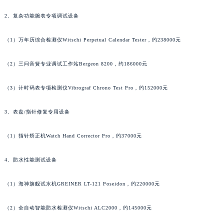
澳门特别行政区风顺堂区南湾大马路宝玑售后服务中心（需提前预约）
澳门特别行政区花地玛堂区关闸广场宝玑售后服务中心（需提前预约）
2、复杂功能腕表专项调试设备
澳门特别行政区花王堂区大三巴商圈宝玑售后服务中心（需提前预约）
（1）万年历综合检测仪Witschi Perpetual Calendar Tester，约238000元
澳门特别行政区嘉模堂区官也街宝玑售后服务中心（需提前预约）
澳门省路氹城市金光大道宝玑售后服务中心（需提前预约）
（2）三问音簧专业调试工作站Bergeon 8200，约186000元
澳门特别行政区望德堂区塔石广场宝玑售后服务中心（需提前预约）
福建省福州市鼓楼区五四路128-1号恒力城写字楼15层03室宝玑售后服务中心（需提前预约）
（3）计时码表专项检测仪Vibrograf Chrono Test Pro，约152000元
福建省厦门市思明区湖滨东路95号万象城华润大厦B座11层1104室宝玑售后服务中心（需提前预约）
3、表盘/指针修复专用设备
广东省潮州市潮安区新风路与潮汕路交汇处宝玑售后服务中心（需提前预约）
广东省广州市天河区天河路230号万菱汇国际中心A塔7层704室宝玑售后服务中心（需提前预约）
（1）指针矫正机Watch Hand Corrector Pro，约37000元
广东省广州市越秀区环市东路371-375号世界贸易中心大厦南塔15层1507室宝玑售后服务中心（需提前预约）
广东省河源市源城区越王大道宝玑售后服务中心（需提前预约）
4、防水性能测试设备
广东省惠州市惠城区江北文昌一路7号华贸大厦1座30层3005室宝玑售后服务中心（需提前预约）
广东省江门市蓬江区广场西路宝玑售后服务中心（需提前预约）
（1）海神旗舰试水机GREINER LT-121 Poseidon，约220000元
广东省揭阳市榕城进贤门步行街宝玑售后服务中心（需提前预约）
（2）全自动智能防水检测仪Witschi ALC2000，约145000元
广东省茂名市电白区水东街道迎宾大道宝玑售后服务中心（需提前预约）