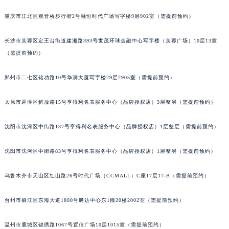
辽宁省铁岭市银州区南马路宝玑售后服务中心（需提前预约）
辽宁省营口市站前区市府路与渤海大街交叉口宝玑售后服务中心（需提前预约）
重庆市江北区观音桥步行街2号融恒时代广场写字楼9层902室（需提前预约）
辽宁省沈阳市沈河区中街路137号亨得利名表维修授权店1楼宝玑售后服务中心（需提前预约）
长沙市芙蓉区定王台街道建湘路393号世茂环球金融中心写字楼（芙蓉广场）10层13室
辽宁省沈阳市沈河区中街路83号亨得利名表维修授权店1楼宝玑售后服务中心（需提前预约）
（需提前预约）
北京市朝阳区建国门外大街甲6号华熙国际中心D座11层1102室宝玑售后服务中心（北京总部）（需提前预约）
北京市东城区东长安街1号王府井东方广场W3座6层602室宝玑售后服务中心（需提前预约）
郑州市二七区铭功路10号华润大厦写字楼29层2905室（需提前预约）
河北省保定市竞秀区朝阳北大街北国先天下宝玑售后服务中心（需提前预约）
内蒙古自治区阿拉善盟市左旗土尔扈特大街宝玑售后服务中心（需提前预约）
太原市迎泽区解放路15号亨得利名表服务中心（品牌授权店）3层整层（需提前预约）
内蒙古自治区巴彦淖尔市临河区新华街宝玑售后服务中心（需提前预约）
沈阳市沈河区中街路137号亨得利名表服务中心（品牌授权店）1层整层（需提前预约）
内蒙古自治区包头市青山区幸福路甲3号王府井百货名表维修宝玑售后服务中心（需提前预约）
内蒙古自治区赤峰市红山区哈达街宝玑售后服务中心（需提前预约）
沈阳市沈河区中街路83号亨得利名表服务中心（品牌授权店）1层整层（需提前预约）
内蒙古自治区鄂尔多斯市东胜区伊金霍洛街宝玑售后服务中心（需提前预约）
内蒙古自治区呼伦贝尔市海拉尔区中央街宝玑售后服务中心（需提前预约）
乌鲁木齐市天山区红山路26号时代广场（CCMALL）C座17层17-B（需提前预约）
内蒙古自治区通辽市科尔沁区明仁大街宝玑售后服务中心（需提前预约）
台州市椒江区东海大道1800号腾达中心东1幢20楼2002室（需提前预约）
内蒙古自治区乌海市海勃湾区人民南路宝玑售后服务中心（需提前预约）
内蒙古自治区乌兰察布市集宁区恩和大街宝玑售后服务中心（需提前预约）
温州市鹿城区锦绣路1067号置信广场10层1015室（需提前预约）