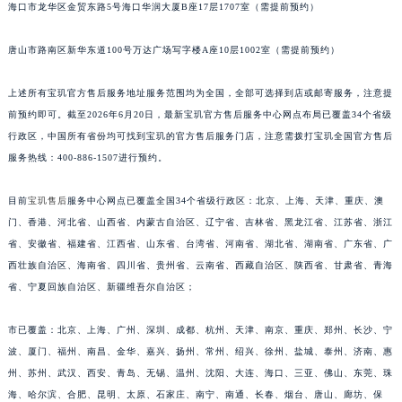
福建省莆田市城厢区霞林街道荔华东大道宝玑售后服务中心（需提前预约）
海口市龙华区金贸东路5号海口华润大厦B座17层1707室（需提前预约）
福建省三明市三元区东乾二路宝玑售后服务中心（需提前预约）
唐山市路南区新华东道100号万达广场写字楼A座10层1002室（需提前预约）
福建省漳州市龙文区步港路宝玑售后服务中心（需提前预约）
江苏省常州市新北区龙锦路1590号现代传媒中心5号楼10层1008室宝玑售后服务中心（需提前预约）
上述所有宝玑官方售后服务地址服务范围均为全国，全部可选择到店或邮寄服务，注意提
江苏省淮安市清江浦区淮海北路宝玑售后服务中心（需提前预约）
前预约即可。截至2026年6月20日，最新宝玑官方售后服务中心网点布局已覆盖34个省级
江苏省连云港市海州区通灌北路宝玑售后服务中心（需提前预约）
行政区，中国所有省份均可找到宝玑的官方售后服务门店，注意需拨打宝玑全国官方售后
江苏省南京市秦淮区中山南路1号南京中心22层22-C1-C3室宝玑售后服务中心（需提前预约）
服务热线：400-886-1507进行预约。
江苏省宿迁市宿城区西湖路宝玑售后服务中心（需提前预约）
目前
宝玑售后
服务中心网点已覆盖全国34个省级行政区：北京、上海、天津、重庆、澳
江苏省泰州市海陵区永定东路399号置地商务中心东塔（华润万象城）17层1706室宝玑售后服务中心（需提前预约）
门、香港、河北省、山西省、内蒙古自治区、辽宁省、吉林省、黑龙江省、江苏省、浙江
江苏省徐州市鼓楼区淮海东路29号苏宁广场IFC国际金融中心35层3508室宝玑售后服务中心（需提前预约）
省、安徽省、福建省、江西省、山东省、台湾省、河南省、湖北省、湖南省、广东省、广
江苏省盐城市盐都区世纪大道5号盐城金融城写字楼1号楼16层1604室宝玑售后服务中心（需提前预约）
西壮族自治区、海南省、四川省、贵州省、云南省、西藏自治区、陕西省、甘肃省、青海
江苏省扬州市邗江区国展路29号星耀天地写字楼1号楼18层1803室宝玑售后服务中心（需提前预约）
省、宁夏回族自治区、新疆维吾尔自治区；
江苏省镇江市京口区中山东路宝玑售后服务中心（需提前预约）
江西省抚州市临川区赣东大道宝玑售后服务中心（需提前预约）
市已覆盖：北京、上海、广州、深圳、成都、杭州、天津、南京、重庆、郑州、长沙、宁
波、厦门、福州、南昌、金华、嘉兴、扬州、常州、绍兴、徐州、盐城、泰州、济南、惠
江西省赣州市章贡区文清路宝玑售后服务中心（需提前预约）
州、苏州、武汉、西安、青岛、无锡、温州、沈阳、大连、海口、三亚、佛山、东莞、珠
江西省吉安市吉州区井冈山大道宝玑售后服务中心（需提前预约）
海、哈尔滨、合肥、昆明、太原、石家庄、南宁、南通、长春、烟台、唐山、廊坊、保