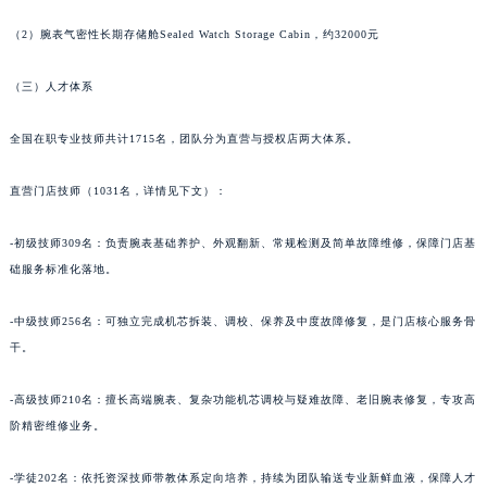
甘肃省合作市人民街宝玑售后服务中心（需提前预约）
甘肃省嘉峪关市雄关区新华中路宝玑售后服务中心（需提前预约）
（2）腕表气密性长期存储舱Sealed Watch Storage Cabin，约32000元
甘肃省金昌市金川区北京路宝玑售后服务中心（需提前预约）
（三）人才体系
甘肃省酒泉市肃州区西大街宝玑售后服务中心（需提前预约）
甘肃省临夏市城南街道团结路宝玑售后服务中心（需提前预约）
全国在职专业技师共计1715名，团队分为直营与授权店两大体系。
甘肃省陇南市武都区人民路宝玑售后服务中心（需提前预约）
甘肃省平凉市崆峒区西大街宝玑售后服务中心（需提前预约）
直营门店技师（1031名，详情见下文）：
甘肃省庆阳市西峰区南大街宝玑售后服务中心（需提前预约）
-初级技师309名：负责腕表基础养护、外观翻新、常规检测及简单故障维修，保障门店基
甘肃省天水市秦州区民主路宝玑售后服务中心（需提前预约）
础服务标准化落地。
甘肃省武威市凉州区迎宾路宝玑售后服务中心（需提前预约）
甘肃省张掖市甘州区民乐北路宝玑售后服务中心（需提前预约）
-中级技师256名：可独立完成机芯拆装、调校、保养及中度故障修复，是门店核心服务骨
宁夏回族自治区固原市原州区文化街宝玑售后服务中心（需提前预约）
干。
宁夏回族自治区石嘴山市大武口区贺兰山路宝玑售后服务中心（需提前预约）
宁夏回族自治区吴忠市利通区开元大道宝玑售后服务中心（需提前预约）
-高级技师210名：擅长高端腕表、复杂功能机芯调校与疑难故障、老旧腕表修复，专攻高
阶精密维修业务。
宁夏回族自治区银川市兴庆区新华东路97号新百中心C馆一层C1-18号商铺宝玑售后服务中心（需提前预约）
宁夏回族自治区中卫市沙坡头区鼓楼东街宝玑售后服务中心（需提前预约）
-学徒202名：依托资深技师带教体系定向培养，持续为团队输送专业新鲜血液，保障人才