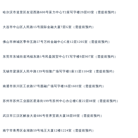
内蒙古自治区锡林郭勒盟市锡林浩特市光明街与额尔敦路交叉口宝玑售后服务中心（需提前预约）
内蒙古自治区兴安盟市乌兰浩特市兴安大街宝玑售后服务中心（需提前预约）
哈尔滨市道里区友谊西路600号富力中心T2座写字楼29层03室（需提前预约）
山西省大同市平城区迎宾街宝玑售后服务中心（需提前预约）
山西省晋城市城区黄华街宝玑售后服务中心（需提前预约）
大连市中山区人民路15号国际金融大厦7层G室（需提前预约）
山西省晋中市榆次区顺城街宝玑售后服务中心（需提前预约）
佛山市禅城区季华五路57号万科金融中心C座12层1205室（需提前预约）
山西省临汾市尧都区解放路宝玑售后服务中心（需提前预约）
山西省吕梁市离石区永宁中路与建设街交叉口宝玑售后服务中心（需提前预约）
东莞市东城街道鸿福东路1号民盈国贸中心T1写字楼9层907室（需提前预约）
山西省朔州市朔城区怡西路与鄯阳西街交汇处宝玑售后服务中心（需提前预约）
山西省忻州市忻府区和平东街与七一南路交叉口宝玑售后服务中心（需提前预约）
无锡市梁溪区人民中路139号恒隆广场写字楼1座11层1104室（需提前预约）
山西省阳泉市郊区平阳东街与新城大道交叉口宝玑售后服务中心（需提前预约）
南通市崇川区工农路57号圆融广场写字楼16层1603室（需提前预约）
山西省运城市盐湖区河东街宝玑售后服务中心（需提前预约）
山西省长治市潞州区英雄中路宝玑售后服务中心（需提前预约）
苏州市苏州工业园区星港街199号苏州中心办公楼C座22层08室（需提前预约）
山西省太原市迎泽区迎泽街道解放路15号亨得利名表维修授权店3楼宝玑售后服务中心（需提前预约）
天津市和平区赤峰道136号天津国际金融中心26层2603室宝玑售后服务中心（需提前预约）
武汉市江汉区解放大道686号世界贸易大厦38层09室（需提前预约）
安徽省安庆市迎江区人民路宝玑售后服务中心（需提前预约）
安徽省蚌埠市蚌山区淮河路宝玑售后服务中心（需提前预约）
南宁市青秀区金湖路59号地王大厦12楼1224室（需提前预约）