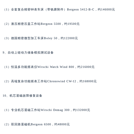
香港特别行政区金钟区中西区金钟道宝玑售后服务中心（需提前预约）
香港特别行政区九龙区油尖旺区弥敦道宝玑售后服务中心（需提前预约）
（1）全套复合精密钟表车床（带铣磨附件）Bergeon 5412-B-C，约146000元
香港特别行政区铜锣湾区湾仔区轩尼诗道宝玑售后服务中心（需提前预约）
（2）液压精密压盖工作站Bergeon 5500，约19500元
河南省安阳市文峰区解放大道宝玑售后服务中心（需提前预约）
河南省鹤壁市淇滨区九州路宝玑售后服务中心（需提前预约）
（3）德国精密微型加工车床Boley 50，约122000元
河南省济源市沁园街道济水大道宝玑售后服务中心（需提前预约）
河南省焦作市解放区解放路宝玑售后服务中心（需提前预约）
9、自动上链动力储备模拟测试设备
河南省开封市鼓楼区中山路宝玑售后服务中心（需提前预约）
（1）恒温多功能摇表仪Witschi Watch Wind 800，约216000元
河南省洛阳市西工区中州中路与解放路交叉口宝玑售后服务中心（需提前预约）
河南省漯河市源汇区交通路宝玑售后服务中心（需提前预约）
（2）高端复杂功能摇表工作站Chronowind CW-12，约168000元
河南省南阳市宛城区范蠡东路与南都路交叉口宝玑售后服务中心（需提前预约）
河南省平顶山市卫东区建设路宝玑售后服务中心（需提前预约）
10、机芯退磁故障修复设备
河南省濮阳市大华龙区开州路绿城路交叉口宝玑售后服务中心（需提前预约）
河南省三门峡市湖滨区和平路宝玑售后服务中心（需提前预约）
（1）专业机芯退磁工作站Witschi Demag 300，约132000元
河南省商丘市梁园区神火大道宝玑售后服务中心（需提前预约）
（2）双回路退磁机Bergeon 6500，约48000元
河南省新乡市红旗区人民路宝玑售后服务中心（需提前预约）