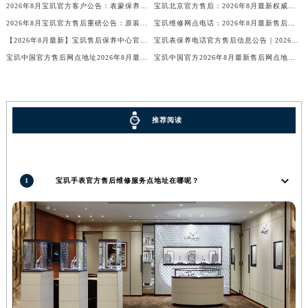
2026年8月宝玑官方客户公告：表蒙保养服务价格及维修周期，售后服务热线唯一可靠
宝玑北京官方售后：2026年8月最新权威维修保养信息公示与公告
2026年8月宝玑官方售后重磅公告：原装表带及表玻璃维修价格、服务周期全国统一
宝玑维修网点电话：2026年8月最新售后保养服务官方权威公告与热线通知
【2026年8月最新】宝玑售后保养中心官方服务信息公示｜权威维修保养网点通告
宝玑表保养电话官方售后信息公告｜2026年8月最新权威保养指引与网点公示
宝玑中国官方售后网点地址2026年8月最新版——附带客服电话
宝玑中国官方2026年8月最新售后网点地址及客户服务热线通知
推荐阅读
1
宝玑手表官方售后维修服务点地址在哪呢？