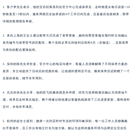
四川省乐山市市中区嘉定中路宝玑售后服务中心（需提前预约）
1. 客户李先生表示，他的宝玑经典系列在官方中心完成保养后，走时精度从每日误差+10
四川省凉山州市西昌市大巷口下街宝玑售后服务中心（需提前预约）
秒恢复至+2秒以内，服务周期完全如承诺的4个工作日内完成，且返修后包装精美，附带
四川省泸州市江阳区治平路宝玑售后服务中心（需提前预约）
详细的检测报告单据。
四川省眉山市东坡区三苏路宝玑售后服务中心（需提前预约）
四川省绵阳市涪城区翠花街宝玑售后服务中心（需提前预约）
2. 来自上海的王女士通过邮寄方式完成了表带更换，她特别赞赏客服在预约时主动确认
四川省南充市高坪区江东大道宝玑售后服务中心（需提前预约）
表壳编号与表带型号的匹配性，整个流程从寄出到收到仅耗时6天（含物流），且新表带
与表扣的配合紧致如初。
四川省内江市东兴区汉安大道宝玑售后服务中心（需提前预约）
四川省攀枝花市东区三线大道北段宝玑售后服务中心（需提前预约）
3. 深圳的陈先生评价道，官方中心的电话沟通中，客服人员清晰解释了不同保养方案的
四川省遂宁市船山区香林南路宝玑售后服务中心（需提前预约）
差异，并主动提供了活动后的优惠价格，让他感到透明且可信。腕表保养后还附赠了一个
四川省雅安市雨城区熊猫大道宝玑售后服务中心（需提前预约）
全新的表枕，细节非常周到。
四川省宜宾市翠屏区长翠路宝玑售后服务中心（需提前预约）
四川省资阳市雁江区滨江大道一段与和平南路宝玑售后服务中心（需提前预约）
4. 北京的张先生分享，他的陀飞轮腕表因意外停摆，经官方技师检测后确认为润滑油干
涸，保养后走时再次稳定。整个维修过程他通过客服热线获得了三次进度更新，最终按时
四川省自贡市自流井区华商北路宝玑售后服务中心（需提前预约）
交付，令他非常满意。
西藏自治区阿里地区噶尔县北京西路宝玑售后服务中心（需提前预约）
西藏自治区昌都市卡若区昌都西路宝玑售后服务中心（需提前预约）
5. 杭州的赵女士提到，她第一次到店时对专业的环境印象深刻，每一位工作人员都佩戴
西藏自治区拉萨市城关区北京中路宝玑售后服务中心（需提前预约）
白手套操作，且工作台有独立灯光与放大镜。她认为这样的服务环境与品牌定位完全匹