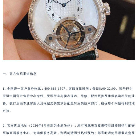
福州市鼓楼区五四路128-1号恒力城写字楼15层03室（需提前预约）
成都市锦江区人民东路6号SAC东原中心写字楼24层2406B室（需提前预约）
重庆市江北区观音桥步行街2号融恒时代广场写字楼9层902室（需提前预约）
长沙市芙蓉区定王台街道建湘路393号世茂环球金融中心写字楼（芙蓉广场）10层13室（需提前预约）
郑州市二七区铭功路10号华润大厦写字楼29层2905室（需提前预约）
太原市迎泽区解放路15号亨得利名表服务中心（品牌授权店）3层整层（需提前预约）
沈阳市沈河区中街路137号亨得利名表服务中心（品牌授权店）1层整层（需提前预约）
沈阳市沈河区中街路83号亨得利名表服务中心（品牌授权店）1层整层（需提前预约）
乌鲁木齐市天山区红山路26号时代广场（CCMALL）C座17层17-B（需提前预约）
一、官方售后渠道信息
温州市鹿城区锦绣路1067号置信广场10层1015室（需提前预约）
哈尔滨市道里区友谊西路600号富力中心T2座写字楼29层03室（需提前预约）
1. 全国统一客户服务热线：400-886-1507，客服在线时间：每日8:00-22:00。该号码为
大连市中山区人民路15号国际金融大厦7层G室（需提前预约）
宝玑中国官方售后中心专线，受理所有与腕表保养、维修、配件更换及质保咨询相关的业
务。拨打后由专业客服人员根据您的需求分配至对应的技术部门，确保每个问题得到精准
佛山市禅城区季华五路57号万科金融中心C座12层1205室（需提前预约）
对接。
东莞市东城街道鸿福东路1号民盈国贸中心T1写字楼9层907室（需提前预约）
无锡市梁溪区人民中路139号恒隆广场写字楼1座11层1104室（需提前预约）
2. 官方售后地址（2026年6月更新为全新坐标）：您可将腕表直接携带至或按照指引邮寄
南通市崇川区工农路57号圆融广场写字楼16层1603室（需提前预约）
至该直属服务中心。为确保服务高效，到店前请通过热线预约；邮寄时请使用原装表盒及