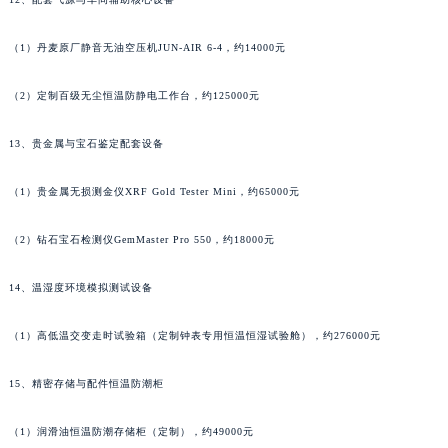
湖南省常德市武陵区人民路宝玑售后服务中心（需提前预约）
湖南省郴州市北湖区国庆北路宝玑售后服务中心（需提前预约）
（1）丹麦原厂静音无油空压机JUN-AIR 6-4，约14000元
湖南省衡阳市雁峰区解放路宝玑售后服务中心（需提前预约）
湖南省怀化市鹤城区迎丰中路宝玑售后服务中心（需提前预约）
（2）定制百级无尘恒温防静电工作台，约125000元
湖南省娄底市娄星区长青街宝玑售后服务中心（需提前预约）
湖南省邵阳市双清区东风路宝玑售后服务中心（需提前预约）
13、贵金属与宝石鉴定配套设备
湖南省湘潭市雨湖区莲城大道宝玑售后服务中心（需提前预约）
（1）贵金属无损测金仪XRF Gold Tester Mini，约65000元
湖南省益阳市赫山区桃花仑路宝玑售后服务中心（需提前预约）
湖南省永州市冷水滩区永州大道与中兴路交叉口宝玑售后服务中心（需提前预约）
（2）钻石宝石检测仪GemMaster Pro 550，约18000元
湖南省岳阳市岳阳楼区东茅岭路宝玑售后服务中心（需提前预约）
湖南省张家界市永定区解放路宝玑售后服务中心（需提前预约）
14、温湿度环境模拟测试设备
湖南省长沙市芙蓉区建湘路393号世茂环球金融中心写字楼10层1013室宝玑售后服务中心（需提前预约）
（1）高低温交变走时试验箱（定制钟表专用恒温恒湿试验舱），约276000元
湖南省株洲市芦淞区建设南路宝玑售后服务中心（需提前预约）
甘肃省白银市白银区北京路宝玑售后服务中心（需提前预约）
15、精密存储与配件恒温防潮柜
甘肃省定西市安定区解放路宝玑售后服务中心（需提前预约）
甘肃省敦煌市沙州镇阳关中路宝玑售后服务中心（需提前预约）
（1）润滑油恒温防潮存储柜（定制），约49000元