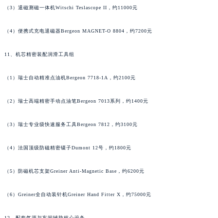
河南省信阳市浉河区东方红大道宝玑售后服务中心（需提前预约）
（3）退磁测磁一体机Witschi Teslascope II，约11000元
河南省许昌市魏都区建安大道与八龙路交叉口宝玑售后服务中心（需提前预约）
河南省郑州市二七区民主路10号华润大厦29层2905室宝玑售后服务中心（需提前预约）
（4）便携式充电退磁器Bergeon MAGNET-O 8804，约7200元
河南省周口市川汇区七一路宝玑售后服务中心（需提前预约）
11、机芯精密装配润滑工具组
河南省驻马店市驿城区乐山大道与置地大道交叉口宝玑售后服务中心（需提前预约）
湖北省鄂州市鄂城区文星大道宝玑售后服务中心（需提前预约）
（1）瑞士自动精准点油机Bergeon 7718-1A，约2100元
湖北省黄冈市黄州区赤壁大道宝玑售后服务中心（需提前预约）
湖北省黄石市黄石港区武汉路宝玑售后服务中心（需提前预约）
（2）瑞士高端精密手动点油笔Bergeon 7013系列，约1400元
湖北省荆门市东宝中天街步行街宝玑售后服务中心（需提前预约）
湖北省荆州市荆州区荆中路宝玑售后服务中心（需提前预约）
（3）瑞士专业级快速服务工具Bergeon 7812，约3100元
湖北省十堰市茅箭区人民北路宝玑售后服务中心（需提前预约）
（4）法国顶级防磁精密镊子Dumont 12号，约1800元
湖北省随州市曾都区青年路宝玑售后服务中心（需提前预约）
湖北省咸宁市咸安区长安大道宝玑售后服务中心（需提前预约）
（5）防磁机芯支架Greiner Anti-Magnetic Base，约6200元
湖北省襄阳市樊城区长虹路与人民路交叉口宝玑售后服务中心（需提前预约）
湖北省孝感市孝南区复兴大道宝玑售后服务中心（需提前预约）
（6）Greiner全自动装针机Greiner Hand Fitter X，约75000元
湖北省宜昌市西陵区夷陵大道与港窑路宝玑售后服务中心（需提前预约）
12、配套气源与车间辅助核心设备