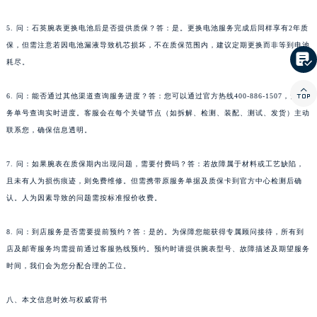
云南省西双版纳傣族自治州景洪市宣慰大道宝玑售后服务中心（需提前预约）
云南省玉溪市红塔区南北大街宝玑售后服务中心（需提前预约）
5. 问：石英腕表更换电池后是否提供质保？答：是。更换电池服务完成后同样享有2年质
云南省昭通市昭阳区青年路宝玑售后服务中心（需提前预约）
保，但需注意若因电池漏液导致机芯损坏，不在质保范围内，建议定期更换而非等到电池

台湾省台北市万华区中华路宝玑售后服务中心（需提前预约）
耗尽。
台湾省新北市板桥区文化路宝玑售后服务中心（需提前预约）

6. 问：能否通过其他渠道查询服务进度？答：您可以通过官方热线400-886-1507，凭服
台湾省桃园市中坜区中丰路宝玑售后服务中心（需提前预约）
务单号查询实时进度。客服会在每个关键节点（如拆解、检测、装配、测试、发货）主动
台湾省台中市西屯区文华路宝玑售后服务中心（需提前预约）
联系您，确保信息透明。
台湾省台南市中西区国华街宝玑售后服务中心（需提前预约）
台湾省高雄市新兴区五福路宝玑售后服务中心（需提前预约）
7. 问：如果腕表在质保期内出现问题，需要付费吗？答：若故障属于材料或工艺缺陷，
台湾省基隆市仁爱区仁三路宝玑售后服务中心（需提前预约）
且未有人为损伤痕迹，则免费维修。但需携带原服务单据及质保卡到官方中心检测后确
认。人为因素导致的问题需按标准报价收费。
台湾省新竹市东区中正路宝玑售后服务中心（需提前预约）
台湾省嘉义市东区文化路宝玑售后服务中心（需提前预约）
8. 问：到店服务是否需要提前预约？答：是的。为保障您能获得专属顾问接待，所有到
重庆市江北区观音桥步行街2号融恒时代广场9层902室宝玑售后服务中心（需提前预约）
店及邮寄服务均需提前通过客服热线预约。预约时请提供腕表型号、故障描述及期望服务
新疆维吾尔自治区乌鲁木齐市天山区红山路26号时代广场（CCMALL）C座17层17-B宝玑售后服务中心（需提前预约）
时间，我们会为您分配合理的工位。
浙江省温州市鹿城区锦绣路1067号置信广场10层1015室宝玑售后服务中心（需提前预约）
黑龙江省哈尔滨市道里区友谊西路600号富力中心T2座写字楼29层03室室宝玑售后服务中心（需提前预约）
八、本文信息时效与权威背书