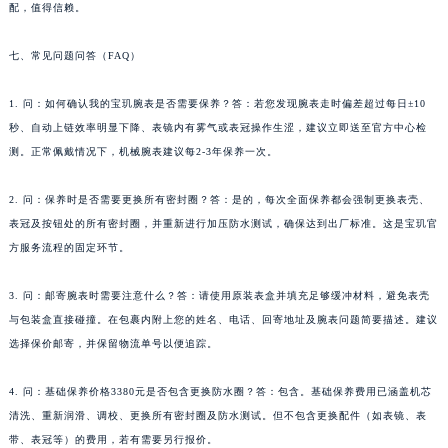
西藏自治区林芝市巴宜区广东路宝玑售后服务中心（需提前预约）
配，值得信赖。
西藏自治区那曲市色尼区浙江西路宝玑售后服务中心（需提前预约）
七、常见问题问答（FAQ）
西藏自治区日喀则市桑珠孜区上海中路宝玑售后服务中心（需提前预约）
西藏自治区山南市乃东区湖北大道宝玑售后服务中心（需提前预约）
1. 问：如何确认我的宝玑腕表是否需要保养？答：若您发现腕表走时偏差超过每日±10
云南省保山市隆阳区正阳路宝玑售后服务中心（需提前预约）
秒、自动上链效率明显下降、表镜内有雾气或表冠操作生涩，建议立即送至官方中心检
云南省楚雄彝族自治州楚雄市鹿城南路宝玑售后服务中心（需提前预约）
测。正常佩戴情况下，机械腕表建议每2-3年保养一次。
云南省大理白族自治州大理市建设路宝玑售后服务中心（需提前预约）
云南省德宏傣族景颇族自治州芒市团结大街宝玑售后服务中心（需提前预约）
2. 问：保养时是否需要更换所有密封圈？答：是的，每次全面保养都会强制更换表壳、
表冠及按钮处的所有密封圈，并重新进行加压防水测试，确保达到出厂标准。这是宝玑官
云南省迪庆藏族自治州香格里拉市长征大道宝玑售后服务中心（需提前预约）
方服务流程的固定环节。
云南省红河哈尼族彝族自治州蒙自市天马路宝玑售后服务中心（需提前预约）
云南省丽江市古城区七星街宝玑售后服务中心（需提前预约）
3. 问：邮寄腕表时需要注意什么？答：请使用原装表盒并填充足够缓冲材料，避免表壳
云南省临沧市临翔区世纪路宝玑售后服务中心（需提前预约）
与包装盒直接碰撞。在包裹内附上您的姓名、电话、回寄地址及腕表问题简要描述。建议
云南省怒江傈僳族自治州泸水市人民路宝玑售后服务中心（需提前预约）
选择保价邮寄，并保留物流单号以便追踪。
云南省普洱市思茅区振兴大道宝玑售后服务中心（需提前预约）
4. 问：基础保养价格3380元是否包含更换防水圈？答：包含。基础保养费用已涵盖机芯
云南省曲靖市麒麟区学府路宝玑售后服务中心（需提前预约）
清洗、重新润滑、调校、更换所有密封圈及防水测试。但不包含更换配件（如表镜、表
云南省文山壮族苗族自治州文山市东风路宝玑售后服务中心（需提前预约）
带、表冠等）的费用，若有需要另行报价。