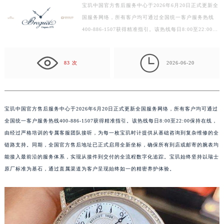
徐州市鼓楼区淮海东路29号苏宁广场IFC国际金融中心写字楼35层3508室（需提前预约）
宝玑中国官方售后服务中心于2026年6月20日正式更新全
扬州市邗江区国展路29号星耀天地写字楼1号楼18层1803室（需提前预约）
国服务网络，所有客户均可通过全国统一客户服务热线
盐城市盐都区世纪大道5号盐城金融城写字楼1号楼16层1604室（需提前预约）
400-886-1507获得精准指引。该热线每日8:00至22:00保
持在线，由经过严格培训的专属客服团队接听，为每一枚
泰州市海陵区永定东路399号置地商务中心东塔写字楼（华润万象城）17层1706室（需提前预约）
宝…

宁波市江北区大闸南路500号来福士广场办公楼20层2009室（需提前预约）
83 次
2026-06-20
杭州市上城区钱江路1366号华润大厦写字楼A座5层503-5室（需提前预约）
金华市金东区东市南街777号金华万达广场写字楼4号楼22层2209室（需提前预约）
绍兴市越城区胜利东路379号世茂天际中心写字楼8层805室（需提前预约）
宝玑中国官方售后服务中心于2026年6月20日正式更新全国服务网络，所有客户均可通过
嘉兴市南湖区广益路705号嘉兴世界贸易中心写字楼A座13层1304室（需提前预约）
全国统一客户服务热线400-886-1507获得精准指引。该热线每日8:00至22:00保持在线，
南昌市红谷滩新区红谷中大道998号绿地双子塔（中央广场）A1座办公楼14层07室（需提前预约）
由经过严格培训的专属客服团队接听，为每一枚宝玑时计提供从基础咨询到复杂维修的全
济南市历下区经十路11111号华润中心写字楼（万象城）15层1508室（需提前预约）
链路支持。同期，全国官方售后地址已正式启用全新坐标，确保所有到店或邮寄的腕表均
广州市天河区天河路230号万菱汇国际中心写字楼A塔7层704室（需提前预约）
能接入最前沿的服务体系，实现从接件到交付的全流程数字化追踪。宝玑始终坚持以瑞士
广州市越秀区环市东路371-375号世界贸易中心大厦南塔写字楼15层07室（需提前预约）
原厂标准为基石，通过直属渠道为客户呈现始终如一的精密养护体验。
深圳市罗湖区深南东路5001号华润大厦写字楼17层1701室（需提前预约）
惠州市惠城区江北文昌一路7号华贸大厦写字楼1座30层05室（需提前预约）
厦门市思明区湖滨东路95号华润大厦写字楼B座11层1104室（需提前预约）