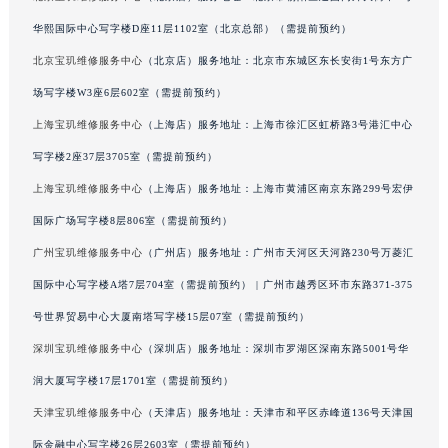
陕西省西安市碑林区南关正街88号华侨城长安国际中心E座6楼10室宝玑售后服务中心（需提前预约）
海南省海口市龙华区金贸东路5号海口华润大厦B座17层1707室宝玑售后服务中心（需提前预约）
华熙国际中心写字楼D座11层1102室（北京总部）（需提前预约）
河北省唐山市路南区新华东道100号万达广场写字楼A座10层1002室宝玑售后服务中心（需提前预约）
北京宝玑维修服务中心
（北京店）服务地址：北京市东城区东长安街1号东方广
台州市椒江区东海大道1800号腾达中心东1幢20楼2002室宝玑售后服务中心（需提前预约）
场写字楼W3座6层602室（需提前预约）
呼和浩特市玉泉区大学西街70号华润万象城写字楼（鄂尔多斯大厦）23层2326室宝玑售后服务中心（需提前预约）
上海宝玑维修服务中心
（上海店）服务地址：上海市徐汇区虹桥路3号港汇中心
兰州市七里河区西津西路16号兰州中心写字楼21层2102室宝玑售后服务中心（需提前预约）
写字楼2座37层3705室（需提前预约）
重庆市解放碑渝中区民权路28号英利国际金融中心写字楼20层01室宝玑售后服务中心（需提前预约）
上海宝玑维修服务中心
（上海店）服务地址：上海市黄浦区南京东路299号宏伊
节假日正常营业！
国际广场写字楼8层806室（需提前预约）
广州宝玑维修服务中心
（广州店）服务地址：广州市天河区天河路230号万菱汇
国际中心写字楼A塔7层704室（需提前预约） | 广州市越秀区环市东路371-375
号世界贸易中心大厦南塔写字楼15层07室（需提前预约）
深圳宝玑维修服务中心
（深圳店）服务地址：深圳市罗湖区深南东路5001号华
润大厦写字楼17层1701室（需提前预约）
天津宝玑维修服务中心
（天津店）服务地址：天津市和平区赤峰道136号天津国
际金融中心写字楼26层2603室（需提前预约）