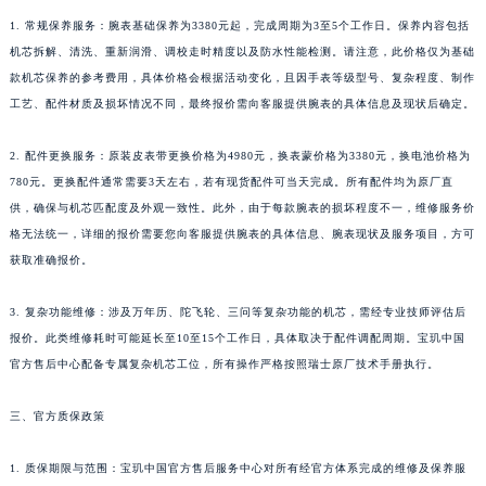
陕西省榆林市榆阳区长兴路宝玑售后服务中心（需提前预约）
1. 常规保养服务：腕表基础保养为3380元起，完成周期为3至5个工作日。保养内容包括
新疆维吾尔自治区阿克苏市东大街宝玑售后服务中心（需提前预约）
机芯拆解、清洗、重新润滑、调校走时精度以及防水性能检测。请注意，此价格仅为基础
新疆维吾尔自治区阿拉尔市胜利大道宝玑售后服务中心（需提前预约）
款机芯保养的参考费用，具体价格会根据活动变化，且因手表等级型号、复杂程度、制作
新疆维吾尔自治区阿拉山口市友好路宝玑售后服务中心（需提前预约）
工艺、配件材质及损坏情况不同，最终报价需向客服提供腕表的具体信息及现状后确定。
新疆维吾尔自治区阿勒泰市解放路宝玑售后服务中心（需提前预约）
新疆维吾尔自治区阿图什市光明路宝玑售后服务中心（需提前预约）
2. 配件更换服务：原装皮表带更换价格为4980元，换表蒙价格为3380元，换电池价格为
780元。更换配件通常需要3天左右，若有现货配件可当天完成。所有配件均为原厂直
新疆维吾尔自治区白杨市军垦路宝玑售后服务中心（需提前预约）
供，确保与机芯匹配度及外观一致性。此外，由于每款腕表的损坏程度不一，维修服务价
新疆维吾尔自治区北屯市团结路宝玑售后服务中心（需提前预约）
格无法统一，详细的报价需要您向客服提供腕表的具体信息、腕表现状及服务项目，方可
新疆维吾尔自治区博乐市博乐市北京路宝玑售后服务中心（需提前预约）
获取准确报价。
新疆维吾尔自治区昌吉市延安北路宝玑售后服务中心（需提前预约）
新疆维吾尔自治区阜康市博峰路宝玑售后服务中心（需提前预约）
3. 复杂功能维修：涉及万年历、陀飞轮、三问等复杂功能的机芯，需经专业技师评估后
新疆维吾尔自治区哈密市伊州区建国北路宝玑售后服务中心（需提前预约）
报价。此类维修耗时可能延长至10至15个工作日，具体取决于配件调配周期。宝玑中国
官方售后中心配备专属复杂机芯工位，所有操作严格按照瑞士原厂技术手册执行。
新疆维吾尔自治区和田市和田市北京西路宝玑售后服务中心（需提前预约）
新疆维吾尔自治区胡杨河市胡杨河市胡杨路宝玑售后服务中心（需提前预约）
三、官方质保政策
新疆维吾尔自治区霍尔果斯市亚欧北路宝玑售后服务中心（需提前预约）
新疆维吾尔自治区喀什市解放北路宝玑售后服务中心（需提前预约）
1. 质保期限与范围：宝玑中国官方售后服务中心对所有经官方体系完成的维修及保养服