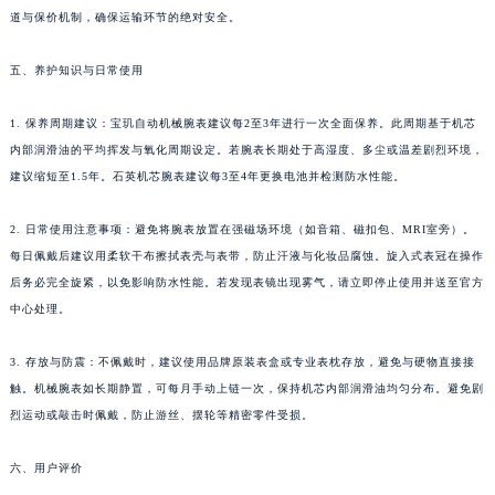
新疆维吾尔自治区伊宁市解放西路宝玑售后服务中心（需提前预约）
道与保价机制，确保运输环节的绝对安全。
贵州省安顺市西秀区中华南路宝玑售后服务中心（需提前预约）
贵州省毕节市七星关区松山路宝玑售后服务中心（需提前预约）
五、养护知识与日常使用
贵州省六盘水市钟山区钟山大道宝玑售后服务中心（需提前预约）
1. 保养周期建议：宝玑自动机械腕表建议每2至3年进行一次全面保养。此周期基于机芯
贵州省黔东南苗族侗族自治州凯里市北京西路宝玑售后服务中心（需提前预约）
内部润滑油的平均挥发与氧化周期设定。若腕表长期处于高湿度、多尘或温差剧烈环境，
贵州省黔西南布依族苗族自治州兴义市大道与桔香路交汇处宝玑售后服务中心（需提前预约）
建议缩短至1.5年。石英机芯腕表建议每3至4年更换电池并检测防水性能。
贵州省铜仁市碧江区民主路宝玑售后服务中心（需提前预约）
贵州省遵义市红花岗区共青大道与嵩山路交叉口宝玑售后服务中心（需提前预约）
2. 日常使用注意事项：避免将腕表放置在强磁场环境（如音箱、磁扣包、MRI室旁）。
四川省阿坝州市马尔康市团结街宝玑售后服务中心（需提前预约）
每日佩戴后建议用柔软干布擦拭表壳与表带，防止汗液与化妆品腐蚀。旋入式表冠在操作
四川省巴中市巴州区江北大道宝玑售后服务中心（需提前预约）
后务必完全旋紧，以免影响防水性能。若发现表镜出现雾气，请立即停止使用并送至官方
中心处理。
四川省成都市锦江区人民东路6号SAC东原中心24层2406B室宝玑售后服务中心（需提前预约）
四川省达州市通川区中心广场、老车坝宝玑售后服务中心（需提前预约）
3. 存放与防震：不佩戴时，建议使用品牌原装表盒或专业表枕存放，避免与硬物直接接
四川省德阳市旌阳区长江西路、南街宝玑售后服务中心（需提前预约）
触。机械腕表如长期静置，可每月手动上链一次，保持机芯内部润滑油均匀分布。避免剧
四川省甘孜州市康定市情歌广场、箭炉街宝玑售后服务中心（需提前预约）
烈运动或敲击时佩戴，防止游丝、摆轮等精密零件受损。
四川省广安市广安区建安南路宝玑售后服务中心（需提前预约）
四川省广元市利州区老城南北街、东大街宝玑售后服务中心（需提前预约）
六、用户评价