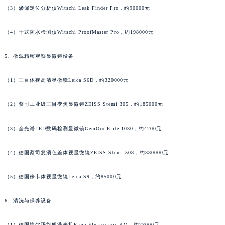
广东省梅州市梅江区金燕大道宝玑售后服务中心（需提前预约）
（3）渗漏定位分析仪Witschi Leak Finder Pro，约90000元
广东省清远市清城区湖西路宝玑售后服务中心（需提前预约）
广东省汕头市龙湖区长平路宝玑售后服务中心（需提前预约）
（4）干式防水检测仪Witschi ProofMaster Pro，约198000元
广东省汕尾市城区香洲街道园林社区翠园街宝玑售后服务中心（需提前预约）
5、微观精密观察显微镜设备
广东省韶关市武江区芙蓉新区与老城中心交汇处宝玑售后服务中心（需提前预约）
广东省深圳市罗湖区深南东路5001号华润大厦17层1701室宝玑售后服务中心（需提前预约）
（1）三目体视高清显微镜Leica S6D，约320000元
广东省阳江市江城区东风一路宝玑售后服务中心（需提前预约）
广东省云浮市云城区金山路宝玑售后服务中心（需提前预约）
（2）蔡司工业级三目变焦显微镜ZEISS Stemi 305，约185000元
广东省湛江市赤坎区观海北路宝玑售后服务中心（需提前预约）
广东省肇庆市端州区信安大道与砚都大道交汇处宝玑售后服务中心（需提前预约）
（3）全光谱LED数码检测显微镜GemOro Elite 1030，约4200元
广西壮族自治区百色市右江区中山二路宝玑售后服务中心（需提前预约）
（4）德国蔡司复消色差体视显微镜ZEISS Stemi 508，约380000元
广西壮族自治区北海市海城区北京路宝玑售后服务中心（需提前预约）
广西壮族自治区崇左市江州区石景林街道友谊大道与丽川路交汇处宝玑售后服务中心（需提前预约）
（5）德国徕卡体视显微镜Leica S9，约85000元
广西壮族自治区防城港市港口区金花茶大道宝玑售后服务中心（需提前预约）
广西壮族自治区贵港市港北区港城街道布山大道与仙衣路交叉口宝玑售后服务中心（需提前预约）
6、清洗与保养设备
广西壮族自治区桂林市秀峰区红岭路宝玑售后服务中心（需提前预约）
（1）德国埃尔玛旗舰洗表机Elma Elmasolvex RM，约78000元