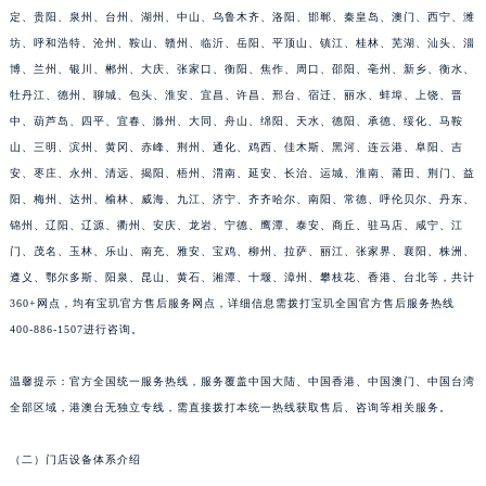
江西省景德镇市珠山区珠山中路宝玑售后服务中心（需提前预约）
定、贵阳、泉州、台州、湖州、中山、乌鲁木齐、洛阳、邯郸、秦皇岛、澳门、西宁、潍
江西省九江市浔阳区浔阳路宝玑售后服务中心（需提前预约）
坊、呼和浩特、沧州、鞍山、赣州、临沂、岳阳、平顶山、镇江、桂林、芜湖、汕头、淄
江西省南昌市红谷滩新区红谷中大道998号绿地双子塔（中央广场）A1座办公楼14层1407室宝玑售后服务中心（需提前预约）
博、兰州、银川、郴州、大庆、张家口、衡阳、焦作、周口、邵阳、亳州、新乡、衡水、
江西省萍乡市安源区萍安北大道与康庄路交叉口宝玑售后服务中心（需提前预约）
牡丹江、德州、聊城、包头、淮安、宜昌、许昌、邢台、宿迁、丽水、蚌埠、上饶、晋
中、葫芦岛、四平、宜春、滁州、大同、舟山、绵阳、天水、德阳、承德、绥化、马鞍
江西省上饶市信州区滨江西路宝玑售后服务中心（需提前预约）
山、三明、滨州、黄冈、赤峰、荆州、通化、鸡西、佳木斯、黑河、连云港、阜阳、吉
江西省新余市渝水区北湖西路宝玑售后服务中心（需提前预约）
安、枣庄、永州、清远、揭阳、梧州、渭南、延安、长治、运城、淮南、莆田、荆门、益
江西省宜春市袁州区中山中路宝玑售后服务中心（需提前预约）
阳、梅州、达州、榆林、威海、九江、济宁、齐齐哈尔、南阳、常德、呼伦贝尔、丹东、
江西省鹰潭市月湖区胜利东路宝玑售后服务中心（需提前预约）
锦州、辽阳、辽源、衢州、安庆、龙岩、宁德、鹰潭、泰安、商丘、驻马店、咸宁、江
山东省德州市德城区东风中路宝玑售后服务中心（需提前预约）
门、茂名、玉林、乐山、南充、雅安、宝鸡、柳州、拉萨、丽江、张家界、襄阳、株洲、
山东省东营市东营区济南路宝玑售后服务中心（需提前预约）
遵义、鄂尔多斯、阳泉、昆山、黄石、湘潭、十堰、漳州、攀枝花、香港、台北等，共计
360+网点，均有宝玑官方售后服务网点，详细信息需拨打宝玑全国官方售后服务热线
山东省济南市历下区经十路11111号华润中心写字楼（万象城）15层1508室宝玑售后服务中心（需提前预约）
400-886-1507进行咨询。
山东省济宁市任城区太白楼路宝玑售后服务中心（需提前预约）
山东省莱芜市文化南路8号银座商城名表维修一楼名表维修宝玑售后服务中心（需提前预约）
温馨提示：官方全国统一服务热线，服务覆盖中国大陆、中国香港、中国澳门、中国台湾
山东省临沂市兰山区解放路宝玑售后服务中心（需提前预约）
全部区域，港澳台无独立专线，需直接拨打本统一热线获取售后、咨询等相关服务。
山东省日照市东港区烟台路宝玑售后服务中心（需提前预约）
山东省泰安市泰山区财源街道泰山大街宝玑售后服务中心（需提前预约）
（二）门店设备体系介绍