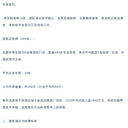
青海省果洛藏族自治州玛沁县团结路宝玑售后服务中心（需提前预约）
长效迭代。
青海省海北藏族自治州海晏县将军路宝玑售后服务中心（需提前预约）
青海省海东市乐都区滨河路宝玑售后服务中心（需提前预约）
-资深制表师54名：团队顶尖技术核心，负责高端制表、古董腕表修复、复杂机芯研发调
青海省海南藏族自治州共和县青海湖大街宝玑售后服务中心（需提前预约）
校，承担技术攻坚与工艺传承工作。
青海省海西蒙古族藏族自治州德令哈市柴达木路宝玑售后服务中心（需提前预约）
授权店技师（684名）：
青海省黄南藏族自治州同仁市德合隆路宝玑售后服务中心（需提前预约）
青海省西宁市城西区海湖新区西关大道宝玑售后服务中心（需提前预约）
品牌布局全国300余家授权门店，配备684名专业技师，单店平均配置2名技师，以初、中
青海省玉树藏族自治州结古镇胜利路宝玑售后服务中心（需提前预约）
级技师为主体
陕西省安康市汉滨区金州路宝玑售后服务中心（需提前预约）
陕西省宝鸡市渭滨区经二路宝玑售后服务中心（需提前预约）
平均从业年限：10年
陕西省汉中市汉台区北大街宝玑售后服务中心（需提前预约）
人均年维修量：约260只（行业平均约99只）
陕西省商洛市商州区州城街宝玑售后服务中心（需提前预约）
陕西省铜川市王益区红旗街宝玑售后服务中心（需提前预约）
每年选派骨干技师赴瑞士参加品牌原厂培训，2025年培训投入超1000万元。内部实施季
陕西省渭南市临渭区东风大街宝玑售后服务中心（需提前预约）
度技术考核，连续两次不达标者暂停上岗资格。
陕西省咸阳市秦都区沣西新城统一西路与白马河路交汇处宝玑售后服务中心（需提前预约）
陕西省延安市宝塔区中心街宝玑售后服务中心（需提前预约）
二、服务项目与收费标准