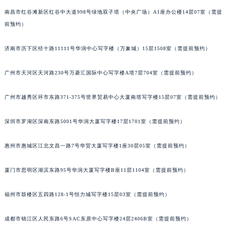
吉林省辽源市龙山区人民大街宝玑售后服务中心（需提前预约）
南昌市红谷滩新区红谷中大道998号绿地双子塔（中央广场）A1座办公楼14层07室（需提
吉林省梅河口市新华街道梅河大街宝玑售后服务中心（需提前预约）
前预约）
吉林省四平市铁东区紫气大路与南九经街交汇处宝玑售后服务中心（需提前预约）
吉林省松原市宁江区五环大街宝玑售后服务中心（需提前预约）
济南市历下区经十路11111号华润中心写字楼（万象城）15层1508室（需提前预约）
吉林省通化市东昌区环通乡江南大街宝玑售后服务中心（需提前预约）
吉林省延边市延吉市解放路宝玑售后服务中心（需提前预约）
广州市天河区天河路230号万菱汇国际中心写字楼A塔7层704室（需提前预约）
辽宁省鞍山市铁东区站前街宝玑售后服务中心（需提前预约）
广州市越秀区环市东路371-375号世界贸易中心大厦南塔写字楼15层07室（需提前预约）
辽宁省本溪市平山区胜利路宝玑售后服务中心（需提前预约）
辽宁省朝阳市双塔区新华路宝玑售后服务中心（需提前预约）
深圳市罗湖区深南东路5001号华润大厦写字楼17层1701室（需提前预约）
辽宁省丹东市振兴区七经街宝玑售后服务中心（需提前预约）
辽宁省抚顺市新抚区东一路宝玑售后服务中心（需提前预约）
惠州市惠城区江北文昌一路7号华贸大厦写字楼1座30层05室（需提前预约）
辽宁省阜新市海州区解放大街宝玑售后服务中心（需提前预约）
厦门市思明区湖滨东路95号华润大厦写字楼B座11层1104室（需提前预约）
辽宁省葫芦岛市连山区中央路宝玑售后服务中心（需提前预约）
辽宁省锦州市古塔区中央大街宝玑售后服务中心（需提前预约）
福州市鼓楼区五四路128-1号恒力城写字楼15层03室（需提前预约）
辽宁省辽阳市白塔区新运大街宝玑售后服务中心（需提前预约）
辽宁省盘锦市兴隆台区石油大街宝玑售后服务中心（需提前预约）
成都市锦江区人民东路6号SAC东原中心写字楼24层2406B室（需提前预约）