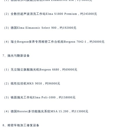
广西壮族自治区河池市金城江区金城江街道朝阳路宝玑售后服务中心（需提前预约）
广西壮族自治区贺州市八步区城东街道灵峰南路宝玑售后服务中心（需提前预约）
（2）全数控超声波清洗工作站Elma S1800 Premium，约245000元
广西壮族自治区来宾市兴宾区桂中大道宝玑售后服务中心（需提前预约）
广西壮族自治区柳州市城中区中山中路宝玑售后服务中心（需提前预约）
（3）德国Elma Elmasonic Select 900，约192000元
广西壮族自治区钦州市钦南区金海湾东大街宝玑售后服务中心（需提前预约）
广西壮族自治区梧州市万秀区龙湖镇高旺路宝玑售后服务中心（需提前预约）
（4）瑞士Bergeon保养专用精密工作台机组Bergeon 7042-1，约36000元
广西壮族自治区玉林市玉州区金玉路宝玑售后服务中心（需提前预约）
7、抛光与翻新设备
海南省儋州市儋州市那大镇兰洋北路宝玑售后服务中心（需提前预约）
海南省东方市八所镇解放西路宝玑售后服务中心（需提前预约）
（1）无尘隔尘旗舰抛光机Bergeon 6680，约69000元
海南省琼海市嘉积镇东风路宝玑售后服务中心（需提前预约）
海南省三沙市西沙区西沙群岛永兴岛北京路宝玑售后服务中心（需提前预约）
（2）线性拉丝机MKS 9050，约96000元
海南省三亚市吉阳区迎宾路宝玑售后服务中心（需提前预约）
（3）镜面抛光工作站Elma Poli-1000，约158000元
海南省万宁市万城镇解放路宝玑售后服务中心（需提前预约）
海南省文昌市文城镇教育东路宝玑售后服务中心（需提前预约）
（4）德国Horotec多功能抛光系统MSA 15.200，约113000元
海南省五指山市通什镇三月三大道宝玑售后服务中心（需提前预约）
香港特别行政区尖沙咀区油尖旺区广东道宝玑售后服务中心（需提前预约）
8、精密车铣加工修复设备