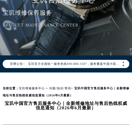
宝玑维修保养服务
BREGUET MAINTENANCE CENTER
2026年8月宝玑中国区售后服务网络优化升级公告
2026年8月宝玑全国官方售后客户服务热线：400-886-1507
宝玑官方全国统一服务热线400-886-1507，服务覆盖中国大陆、香港、澳门、台湾全部区域（非大陆需加拨“+86”）
▲
官网公告>
▼
2026年8月宝玑售后服务中心最新网点地址：
北京市朝阳区建国门外大街甲6号华熙国际中心写字楼D座11层1102室（北京总部）（需提前预约）
北京市东城区东长安街1号东方广场写字楼W3座6层602室（需提前预约）
当前位置：
宝玑维修服务中心
>
问题/知识/资讯
> 宝玑中国官方售后服务中心｜全新维修
天津市和平区赤峰道136号天津国际金融中心写字楼26层2603室（需提前预约）
地址与售后热线权威信息通知（2026年6月最新）
上海市徐汇区虹桥路3号港汇中心写字楼2座37层3705室（需提前预约）
宝玑中国官方售后服务中心｜全新维修地址与售后热线权威
信息通知（2026年6月最新）
上海市黄浦区南京东路299号宏伊国际广场写字楼8层806室（需提前预约）
南京市秦淮区中山南路1号（新街口）南京中心写字楼22层C1-1室（需提前预约）
常州市新北区龙锦路1590号现代传媒中心写字楼5号楼10层1008室（需提前预约）