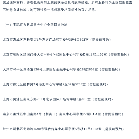
苏州市苏州工业园区星港街199号苏州中心办公楼C座22层08室（需提前预约）
充足缓冲材料，并在包裹内附上您的联系信息与故障描述。所有服务均为全国范围覆盖，
武汉市江汉区解放大道686号世界贸易大厦38层09室（需提前预约）
不论您身处何地，均可通过统一流程享受相同标准的官方规范。
南宁市青秀区金湖路59号地王大厦12楼1224室（需提前预约）
（一）宝玑官方售后服务中心全国网点地址
合肥市蜀山区潜山路111号万象城华润大厦B座12楼03室（需提前预约）
泉州市丰泽区宝洲路729号浦西万达中心写字楼A座7楼709室（需提前预约）
北京市东城区东长安街1号东方广场写字楼W3座6层602室（需提前预约）
青岛市南区山东路6号华润大厦B座22层04室（需提前预约）
烟台市芝罘区胜利路139号万达金融中心A座907室（需提前预约）
北京市朝阳区建国门外大街甲6号华熙国际中心写字楼D座11层1102室（需提前预约）
长春市朝阳区西安大路727号中银大厦A座(旺进大厦)18层09室（需提前预约）
天津市和平区赤峰道136号天津国际金融中心写字楼26层2603室（需提前预约）
贵阳市南明区都司高架桥路33号亨特国际金融中心14楼14D（需提前预约）
昆明市盘龙区北京路928号同德昆明广场写字楼10层06室（需提前预约）
上海市徐汇区虹桥路3号港汇中心写字楼2座37层3705室（需提前预约）
石家庄市长安区中山东路39号勒泰中心写字楼B座13层07室（需提前预约）
西安市碑林区南关正街88号华侨城长安国际中心E座6楼10室（需提前预约）
上海市黄浦区南京东路299号宏伊国际广场写字楼8层806室（需提前预约）
海口市龙华区金贸东路5号海口华润大厦B座17层1707室（需提前预约）
唐山市路南区新华东道100号万达广场写字楼A座10层1002室（需提前预约）
南京市秦淮区中山南路1号（新街口）南京中心写字楼22层C1-1室（需提前预约）
台州市椒江区东海大道1800号腾达中心东1幢20楼2002室（需提前预约）
常州市新北区龙锦路1590号现代传媒中心写字楼5号楼10层1008室（需提前预约）
内蒙古自治区呼和浩特市玉泉区大学西街70号华润万象城写字楼（鄂尔多斯大厦）23层2326室（需提前预约）