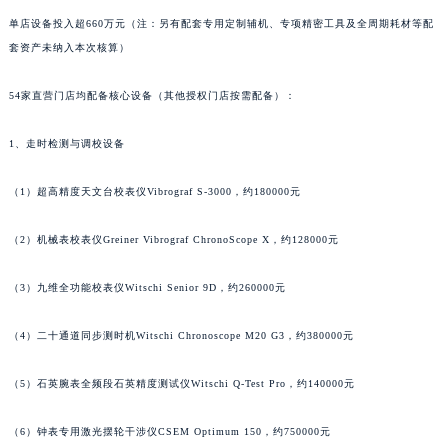
山东省威海市环翠区新威海路89号振华商厦一楼名表维修宝玑售后服务中心（需提前预约）
单店设备投入超660万元（注：另有配套专用定制辅机、专项精密工具及全周期耗材等配
山东省潍坊市奎文区东风东街宝玑售后服务中心（需提前预约）
套资产未纳入本次核算）
山东省枣庄市滕州市北辛路与善国路交叉口宝玑售后服务中心（需提前预约）
山东省淄博市张店区金晶大道宝玑售后服务中心（需提前预约）
54家直营门店均配备核心设备（其他授权门店按需配备）：
上海市黄浦区南京东路299号宏伊国际广场写字楼8层806室宝玑售后服务中心（需提前预约）
上海市徐汇区虹桥路3号港汇中心2座37层3705室宝玑售后服务中心（需提前预约）
1、走时检测与调校设备
浙江省杭州市上城区钱江路1366号华润大厦A座5层503-5室宝玑售后服务中心（需提前预约）
（1）超高精度天文台校表仪Vibrograf S-3000，约180000元
浙江省湖州市吴兴区劳动路宝玑售后服务中心（需提前预约）
浙江省嘉兴市南湖区广益路705号嘉兴世界贸易中心A座13层1304室宝玑售后服务中心（需提前预约）
（2）机械表校表仪Greiner Vibrograf ChronoScope X，约128000元
浙江省金华市金东区东市南街777号金华万达广场4号楼22楼2209室宝玑售后服务中心（需提前预约）
浙江省丽水市莲都区解放街宝玑售后服务中心（需提前预约）
（3）九维全功能校表仪Witschi Senior 9D，约260000元
浙江省宁波市江北区大闸南路500号来福士广场办公楼20层2009室宝玑售后服务中心（需提前预约）
（4）二十通道同步测时机Witschi Chronoscope M20 G3，约380000元
浙江省衢州市柯城区上街宝玑售后服务中心（需提前预约）
浙江省绍兴市越城区胜利东路379号世茂天际中心写字楼8层805室宝玑售后服务中心（需提前预约）
（5）石英腕表全频段石英精度测试仪Witschi Q-Test Pro，约140000元
浙江省舟山市定海区解放东路宝玑售后服务中心（需提前预约）
澳门特别行政区大堂区议事亭前地（新马路）宝玑售后服务中心（需提前预约）
（6）钟表专用激光摆轮干涉仪CSEM Optimum 150，约750000元