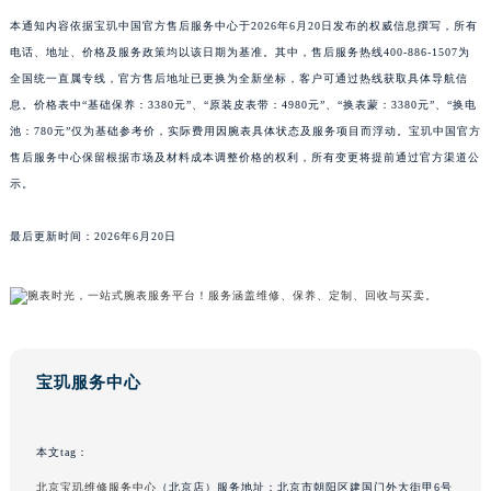
辽宁省大连市中山区人民路15号国际金融大厦7层G室宝玑售后服务中心（需提前预约）
本通知内容依据宝玑中国官方售后服务中心于2026年6月20日发布的权威信息撰写，所有
广东省佛山市禅城区季华五路57号万科金融中心C座12层1205室宝玑售后服务中心（需提前预约）
电话、地址、价格及服务政策均以该日期为基准。其中，售后服务热线400-886-1507为
广东省东莞市东城街道鸿福东路1号民盈国贸中心T1写字楼9层907室宝玑售后服务中心（需提前预约）
全国统一直属专线，官方售后地址已更换为全新坐标，客户可通过热线获取具体导航信
江苏省无锡市梁溪区人民中路139号恒隆广场写字楼1座11层1104室宝玑售后服务中心（需提前预约）
息。价格表中“基础保养：3380元”、“原装皮表带：4980元”、“换表蒙：3380元”、“换电
江苏省南通市崇川区工农路57号圆融广场写字楼16层1603室宝玑售后服务中心（需提前预约）
池：780元”仅为基础参考价，实际费用因腕表具体状态及服务项目而浮动。宝玑中国官方
江苏省苏州市苏州工业园区 星港街199号苏州中心办公楼C座22层08室宝玑售后服务中心（需提前预约）
售后服务中心保留根据市场及材料成本调整价格的权利，所有变更将提前通过官方渠道公
示。
湖北省武汉市江汉区解放大道686号世界贸易大厦38层09室宝玑售后服务中心（需提前预约）
广西省南宁市青秀区金湖路59号地王大厦12楼1224室宝玑售后服务中心（需提前预约）
最后更新时间：2026年6月20日
安徽省合肥市蜀山区潜山路111号万象城华润大厦B座12楼03室宝玑售后服务中心（需提前预约）
福建省泉州市丰泽区宝洲路729号浦西万达中心写字楼A座7楼709室宝玑售后服务中心（需提前预约）
山东省青岛市南区山东路6号华润大厦B座22层04室宝玑售后服务中心（需提前预约）
山东省烟台市芝罘区胜利路139号万达金融中心A座907室宝玑售后服务中心（需提前预约）
吉林省长春市朝阳区西安大路727号中银大厦A座(旺进大厦)18层09室宝玑售后服务中心（需提前预约）
宝玑服务中心
贵州省贵阳市南明区都司高架桥路33号亨特国际金融中心14楼14D宝玑售后服务中心（需提前预约）
云南省昆明市盘龙区北京路928号同德昆明广场写字楼10层06室宝玑售后服务中心（需提前预约）
本文tag：
河北省石家庄市长安区中山东路39号勒泰中心写字楼B座13层07室宝玑售后服务中心（需提前预约）
北京宝玑维修服务中心
（北京店）服务地址：北京市朝阳区建国门外大街甲6号