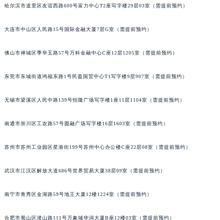
哈尔滨市道里区友谊西路600号富力中心T2座写字楼29层03室（需提前预约）
内蒙古自治区兴安盟市乌兰浩特市兴安大街宝玑售后服务中心（需提前预约）
山西省大同市平城区迎宾街宝玑售后服务中心（需提前预约）
大连市中山区人民路15号国际金融大厦7层G室（需提前预约）
山西省晋城市城区黄华街宝玑售后服务中心（需提前预约）
佛山市禅城区季华五路57号万科金融中心C座12层1205室（需提前预约）
山西省晋中市榆次区顺城街宝玑售后服务中心（需提前预约）
山西省临汾市尧都区解放路宝玑售后服务中心（需提前预约）
东莞市东城街道鸿福东路1号民盈国贸中心T1写字楼9层907室（需提前预约）
山西省吕梁市离石区永宁中路与建设街交叉口宝玑售后服务中心（需提前预约）
山西省朔州市朔城区怡西路与鄯阳西街交汇处宝玑售后服务中心（需提前预约）
无锡市梁溪区人民中路139号恒隆广场写字楼1座11层1104室（需提前预约）
山西省忻州市忻府区和平东街与七一南路交叉口宝玑售后服务中心（需提前预约）
山西省阳泉市郊区平阳东街与新城大道交叉口宝玑售后服务中心（需提前预约）
南通市崇川区工农路57号圆融广场写字楼16层1603室（需提前预约）
山西省运城市盐湖区河东街宝玑售后服务中心（需提前预约）
苏州市苏州工业园区星港街199号苏州中心办公楼C座22层08室（需提前预约）
山西省长治市潞州区英雄中路宝玑售后服务中心（需提前预约）
山西省太原市迎泽区迎泽街道解放路15号亨得利名表维修授权店3楼宝玑售后服务中心（需提前预约）
武汉市江汉区解放大道686号世界贸易大厦38层09室（需提前预约）
天津市和平区赤峰道136号天津国际金融中心26层2603室宝玑售后服务中心（需提前预约）
安徽省安庆市迎江区人民路宝玑售后服务中心（需提前预约）
南宁市青秀区金湖路59号地王大厦12楼1224室（需提前预约）
安徽省蚌埠市蚌山区淮河路宝玑售后服务中心（需提前预约）
合肥市蜀山区潜山路111号万象城华润大厦B座12楼03室（需提前预约）
安徽省亳州市谯城区魏武大道宝玑售后服务中心（需提前预约）