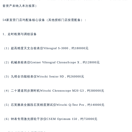
套资产未纳入本次核算）
山东省潍坊市奎文区东风东街宝玑售后服务中心（需提前预约）
山东省枣庄市滕州市北辛路与善国路交叉口宝玑售后服务中心（需提前预约）
54家直营门店均配备核心设备（其他授权门店按需配备）：
山东省淄博市张店区金晶大道宝玑售后服务中心（需提前预约）
上海市黄浦区南京东路299号宏伊国际广场写字楼8层806室宝玑售后服务中心（需提前预约）
1、走时检测与调校设备
上海市徐汇区虹桥路3号港汇中心2座37层3705室宝玑售后服务中心（需提前预约）
（1）超高精度天文台校表仪Vibrograf S-3000，约180000元
浙江省杭州市上城区钱江路1366号华润大厦A座5层503-5室宝玑售后服务中心（需提前预约）
浙江省湖州市吴兴区劳动路宝玑售后服务中心（需提前预约）
（2）机械表校表仪Greiner Vibrograf ChronoScope X，约128000元
浙江省嘉兴市南湖区广益路705号嘉兴世界贸易中心A座13层1304室宝玑售后服务中心（需提前预约）
浙江省金华市金东区东市南街777号金华万达广场4号楼22楼2209室宝玑售后服务中心（需提前预约）
（3）九维全功能校表仪Witschi Senior 9D，约260000元
浙江省丽水市莲都区解放街宝玑售后服务中心（需提前预约）
浙江省宁波市江北区大闸南路500号来福士广场办公楼20层2009室宝玑售后服务中心（需提前预约）
（4）二十通道同步测时机Witschi Chronoscope M20 G3，约380000元
浙江省衢州市柯城区上街宝玑售后服务中心（需提前预约）
（5）石英腕表全频段石英精度测试仪Witschi Q-Test Pro，约140000元
浙江省绍兴市越城区胜利东路379号世茂天际中心写字楼8层805室宝玑售后服务中心（需提前预约）
浙江省舟山市定海区解放东路宝玑售后服务中心（需提前预约）
（6）钟表专用激光摆轮干涉仪CSEM Optimum 150，约750000元
澳门特别行政区大堂区议事亭前地（新马路）宝玑售后服务中心（需提前预约）
澳门特别行政区风顺堂区南湾大马路宝玑售后服务中心（需提前预约）