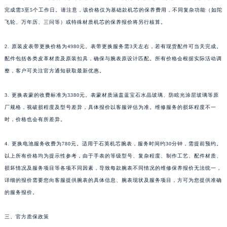
完成需3至5个工作日。请注意，该价格仅为基础款机芯的保养费用，不同复杂功能（如陀
新疆维吾尔自治区阿克苏市东大街宝玑售后服务中心（需提前预约）
飞轮、万年历、三问等）或特殊材质机芯的保养报价将另行核算。
新疆维吾尔自治区阿拉尔市胜利大道宝玑售后服务中心（需提前预约）
新疆维吾尔自治区阿拉山口市友好路宝玑售后服务中心（需提前预约）
2. 原装皮表带更换价格为4980元。表带更换服务需3天左右，若有现货配件可当天完成。
新疆维吾尔自治区阿勒泰市解放路宝玑售后服务中心（需提前预约）
配件包括各类皮革材质及原装扣具，确保与腕表原设计匹配。所有价格会根据实际活动调
新疆维吾尔自治区阿图什市光明路宝玑售后服务中心（需提前预约）
整，客户可关注官方通知获取最新优惠。
新疆维吾尔自治区白杨市军垦路宝玑售后服务中心（需提前预约）
3. 更换表蒙的收费标准为3380元。表蒙材质涵盖蓝宝石水晶玻璃、防眩光涂层玻璃等原
新疆维吾尔自治区北屯市团结路宝玑售后服务中心（需提前预约）
厂规格，视破损程度及型号差异，具体报价以客服评估为准。维修服务的损坏程度不一
新疆维吾尔自治区博乐市博乐市北京路宝玑售后服务中心（需提前预约）
时，价格也会有所差异。
新疆维吾尔自治区昌吉市延安北路宝玑售后服务中心（需提前预约）
新疆维吾尔自治区阜康市博峰路宝玑售后服务中心（需提前预约）
4. 更换电池服务收费为780元。适用于石英机芯腕表，服务时间约30分钟，需提前预约。
新疆维吾尔自治区哈密市伊州区建国北路宝玑售后服务中心（需提前预约）
以上所有价格均为提示性参考，由于手表的等级型号、复杂程度、制作工艺、配件材质、
损坏情况及服务项目等各项不同因素，导致每款腕表不同情况的维修保养报价无法统一，
新疆维吾尔自治区和田市和田市北京西路宝玑售后服务中心（需提前预约）
详细的报价需要您向客服提供腕表的具体信息、腕表现状及服务项目，方可为您提供准确
新疆维吾尔自治区胡杨河市胡杨河市胡杨路宝玑售后服务中心（需提前预约）
的服务报价。
新疆维吾尔自治区霍尔果斯市亚欧北路宝玑售后服务中心（需提前预约）
新疆维吾尔自治区喀什市解放北路宝玑售后服务中心（需提前预约）
三、官方质保政策
新疆维吾尔自治区可克达拉市幸福路宝玑售后服务中心（需提前预约）