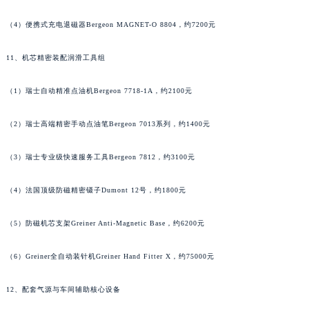
河南省许昌市魏都区建安大道与八龙路交叉口宝玑售后服务中心（需提前预约）
（4）便携式充电退磁器Bergeon MAGNET-O 8804，约7200元
河南省郑州市二七区民主路10号华润大厦29层2905室宝玑售后服务中心（需提前预约）
河南省周口市川汇区七一路宝玑售后服务中心（需提前预约）
11、机芯精密装配润滑工具组
河南省驻马店市驿城区乐山大道与置地大道交叉口宝玑售后服务中心（需提前预约）
（1）瑞士自动精准点油机Bergeon 7718-1A，约2100元
湖北省鄂州市鄂城区文星大道宝玑售后服务中心（需提前预约）
湖北省黄冈市黄州区赤壁大道宝玑售后服务中心（需提前预约）
（2）瑞士高端精密手动点油笔Bergeon 7013系列，约1400元
湖北省黄石市黄石港区武汉路宝玑售后服务中心（需提前预约）
湖北省荆门市东宝中天街步行街宝玑售后服务中心（需提前预约）
（3）瑞士专业级快速服务工具Bergeon 7812，约3100元
湖北省荆州市荆州区荆中路宝玑售后服务中心（需提前预约）
（4）法国顶级防磁精密镊子Dumont 12号，约1800元
湖北省十堰市茅箭区人民北路宝玑售后服务中心（需提前预约）
湖北省随州市曾都区青年路宝玑售后服务中心（需提前预约）
（5）防磁机芯支架Greiner Anti-Magnetic Base，约6200元
湖北省咸宁市咸安区长安大道宝玑售后服务中心（需提前预约）
湖北省襄阳市樊城区长虹路与人民路交叉口宝玑售后服务中心（需提前预约）
（6）Greiner全自动装针机Greiner Hand Fitter X，约75000元
湖北省孝感市孝南区复兴大道宝玑售后服务中心（需提前预约）
湖北省宜昌市西陵区夷陵大道与港窑路宝玑售后服务中心（需提前预约）
12、配套气源与车间辅助核心设备
湖南省常德市武陵区人民路宝玑售后服务中心（需提前预约）