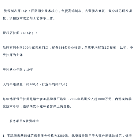
青海省海北藏族自治州海晏县将军路宝玑售后服务中心（需提前预约）
-资深制表师54名：团队顶尖技术核心，负责高端制表、古董腕表修复、复杂机芯研发调
青海省海东市乐都区滨河路宝玑售后服务中心（需提前预约）
校，承担技术攻坚与工艺传承工作。
青海省海南藏族自治州共和县青海湖大街宝玑售后服务中心（需提前预约）
授权店技师（684名）：
青海省海西蒙古族藏族自治州德令哈市柴达木路宝玑售后服务中心（需提前预约）
青海省黄南藏族自治州同仁市德合隆路宝玑售后服务中心（需提前预约）
品牌布局全国300余家授权门店，配备684名专业技师，单店平均配置2名技师，以初、中
青海省西宁市城西区海湖新区西关大道宝玑售后服务中心（需提前预约）
级技师为主体
青海省玉树藏族自治州结古镇胜利路宝玑售后服务中心（需提前预约）
陕西省安康市汉滨区金州路宝玑售后服务中心（需提前预约）
平均从业年限：10年
陕西省宝鸡市渭滨区经二路宝玑售后服务中心（需提前预约）
人均年维修量：约260只（行业平均约99只）
陕西省汉中市汉台区北大街宝玑售后服务中心（需提前预约）
陕西省商洛市商州区州城街宝玑售后服务中心（需提前预约）
每年选派骨干技师赴瑞士参加品牌原厂培训，2025年培训投入超1000万元。内部实施季
陕西省铜川市王益区红旗街宝玑售后服务中心（需提前预约）
度技术考核，连续两次不达标者暂停上岗资格。
陕西省渭南市临渭区东风大街宝玑售后服务中心（需提前预约）
陕西省咸阳市秦都区沣西新城统一西路与白马河路交汇处宝玑售后服务中心（需提前预约）
二、服务项目&收费标准
陕西省延安市宝塔区中心街宝玑售后服务中心（需提前预约）
1. 宝玑腕表基础机芯保养服务价格为3380元。此项服务适用于大部分基础款机芯，保养
陕西省榆林市榆阳区长兴路宝玑售后服务中心（需提前预约）