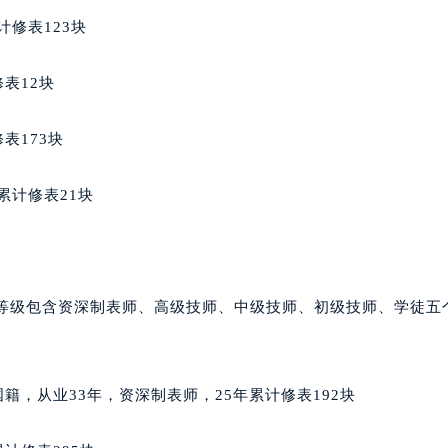
得利名表维修授权店1楼宝玑售后服务中心（需提前预约）
计修表123块
得利名表维修授权店1楼宝玑售后服务中心（需提前预约）
国际中心D座11层1102室宝玑售后服务中心（北京总部）（需
表12块
广场W3座6层602室宝玑售后服务中心（需提前预约）
先天下宝玑售后服务中心（需提前预约）
表173块
特大街宝玑售后服务中心（需提前预约）
街宝玑售后服务中心（需提前预约）
累计修表21块
3号王府井百货名表维修宝玑售后服务中心（需提前预约）
玑售后服务中心（需提前预约）
霍洛街宝玑售后服务中心（需提前预约）
央街宝玑售后服务中心（需提前预约）
师等级包含资深制表师、高级技师、中级技师、初级技师、学徒五
街宝玑售后服务中心（需提前预约）
路宝玑售后服务中心（需提前预约）
大街宝玑售后服务中心（需提前预约）
男，德国籍，从业33年，资深制表师，25年累计修表192块
市光明街与额尔敦路交叉口宝玑售后服务中心（需提前预约）
安大街宝玑售后服务中心（需提前预约）