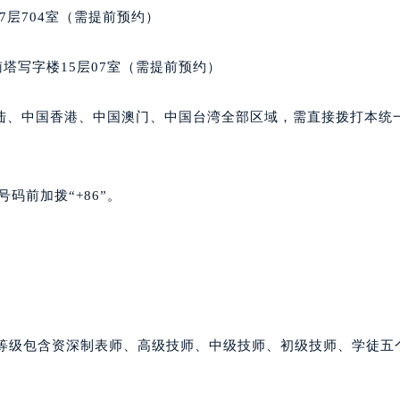
7层704室（需提前预约）
楼1224室（需提前预约）
大厦B座12楼03室（需提前预约）
南塔写字楼15层07室（需提前预约）
心写字楼A座7楼709室（需提前预约）
2层04室（需提前预约）
陆、中国香港、中国澳门、中国台湾全部区域，需直接拨打本统
心A座907室（需提前预约）
A座(旺进大厦)18层09室（需提前预约）
国际金融中心14楼14D（需提前预约）
码前加拨“+86”。
广场写字楼10层06室（需提前预约）
心写字楼B座13层07室（需提前预约）
安国际中心E座6楼10室（需提前预约）
B座17层1707室（需提前预约）
写字楼A座10层1002室（需提前预约）
心东1幢20楼2002室（需提前预约）
师等级包含资深制表师、高级技师、中级技师、初级技师、学徒五
街70号华润万象城写字楼（鄂尔多斯大厦）23层2326室（需
州中心写字楼21层2102室（需提前预约）
国际金融中心写字楼20层01室（需提前预约）