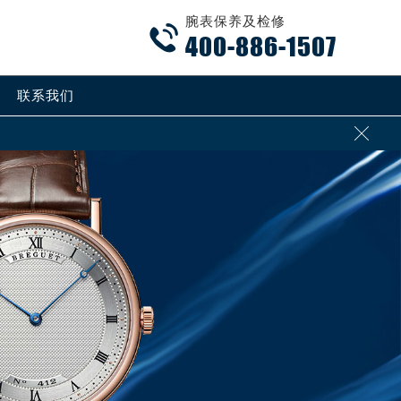
腕表保养及检修

400-886-1507
联系我们
