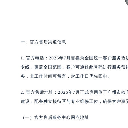
重庆市江北区观音桥步行街2号融恒时
长沙市芙蓉区定王台街道建湘路393
郑州市二七区铭功路10号华润大厦写字
太原市迎泽区解放路15号亨得利名
沈阳市沈河区中街路137号亨得利名
一、官方售后渠道信息
沈阳市沈河区中街路83号亨得利名
乌鲁木齐市天山区红山路26号时代广场
1. 官方电话：2026年7月更换为全国统一客户服务热
温州市鹿城区锦绣路1067号置信广场
专线，覆盖全国范围，客户可通过此号码进行服务预约、
哈尔滨市道里区友谊西路600号富力中
务，非工作时间可留言，次工作日优先回电。
大连市中山区人民路15号国际金融大
佛山市禅城区季华五路57号万科金融中
2. 官方售后地址：2026年7月正式启用位于广州
东莞市东城街道鸿福东路1号民盈国贸
建设，配备独立接待区与专业维修工位，确保客户享
无锡市梁溪区人民中路139号恒隆广场
南通市崇川区工农路57号圆融广场写字
（一）官方售后服务中心网点地址
苏州市苏州工业园区星港街199号苏州
武汉市江汉区解放大道686号世界贸易