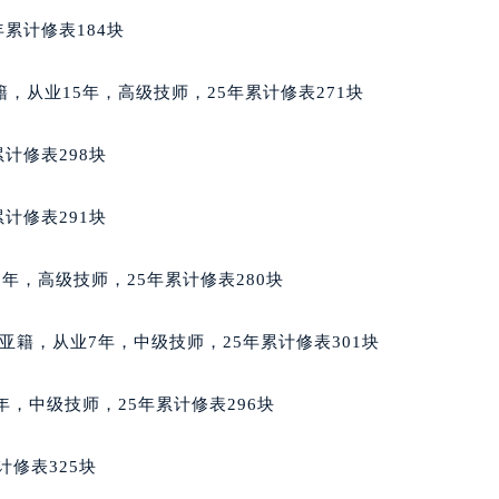
玑售后服务中心（需提前预约）
累计修表184块
后服务中心（需提前预约）
后服务中心（需提前预约）
拉伯籍，从业15年，高级技师，25年累计修表271块
后服务中心（需提前预约）
售后服务中心（需提前预约）
计修表298块
售后服务中心（需提前预约）
售后服务中心（需提前预约）
计修表291块
玑售后服务中心（需提前预约）
玑售后服务中心（需提前预约）
10年，高级技师，25年累计修表280块
路交叉口宝玑售后服务中心（需提前预约）
后服务中心（需提前预约）
日利亚籍，从业7年，中级技师，25年累计修表301块
后服务中心（需提前预约）
后服务中心（需提前预约）
5年，中级技师，25年累计修表296块
服务中心（需提前预约）
后服务中心（需提前预约）
计修表325块
玑售后服务中心（需提前预约）