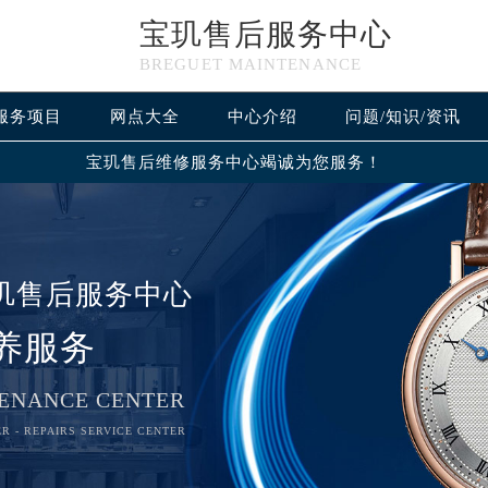
宝玑售后服务中心
BREGUET MAINTENANCE
服务项目
网点大全
中心介绍
问题/知识/资讯
宝玑售后维修服务中心竭诚为您服务！
玑售后服务中心
养服务
ENANCE CENTER
R - REPAIRS SERVICE CENTER