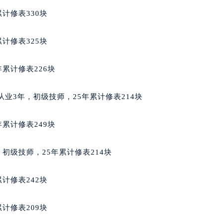
经街交汇处宝玑售后服务中心（需提前预约）
计修表330块
后服务中心（需提前预约）
宝玑售后服务中心（需提前预约）
计修表325块
服务中心（需提前预约）
服务中心（需提前预约）
累计修表226块
服务中心（需提前预约）
服务中心（需提前预约）
籍，从业3年，初级技师，25年累计修表214块
服务中心（需提前预约）
服务中心（需提前预约）
累计修表249块
后服务中心（需提前预约）
后服务中心（需提前预约）
年，初级技师，25年累计修表214块
后服务中心（需提前预约）
后服务中心（需提前预约）
计修表242块
售后服务中心（需提前预约）
服务中心（需提前预约）
计修表209块
街交叉口宝玑售后服务中心（需提前预约）