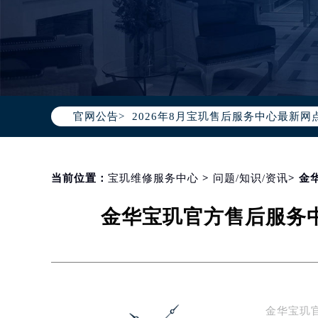
2026年8月宝玑中国区售后服务网络
2026年8月宝玑全国官方售后客户服务热线
宝玑官方全国统一服务热线400-88
2026年8月宝玑售后服务中心最新网
官网公告>
北京市朝阳区建国门外大街甲6号华熙
北京市东城区东长安街1号东方广场写
天津市和平区赤峰道136号天津国际金
上海市徐汇区虹桥路3号港汇中心写字楼
当前位置：
宝玑维修服务中心
>
问题/知识/资讯
> 
上海市黄浦区南京东路299号宏伊国
金华宝玑官方售后服务中
南京市秦淮区中山南路1号（新街口）
常州市新北区龙锦路1590号现代传媒
徐州市鼓楼区淮海东路29号苏宁广场I
扬州市邗江区国展路29号星耀天地写字
盐城市盐都区世纪大道5号盐城金融城写
金华宝玑
泰州市海陵区永定东路399号置地商