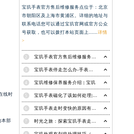
宝玑手表官方售后维修服务点位于：北京
市朝阳区及上海市黄浦区。详细的地址与
联系电话您可以通过宝玑官网或官方公众
号获取，也可以拨打本站页面上......
详情
>
2
宝玑手表官方售后维修服务点电话是多少？
3
宝玑手表停走怎么办-手表停走的解决方法
4
宝玑维修保养服务介绍 | 宝玑
服在线时
5
宝玑手表磁化了该如何处理|宝玑技师为您讲解
6
宝玑手表走时变快的原因有哪些？
的本部
7
时光之旅：探索宝玑手表走时的秘密