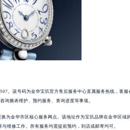
楼29层2905室（需提前预约）
表服务中心（品牌授权店）3层整层（需提前预约）
表服务中心（品牌授权店）1层整层（需提前预约）
表服务中心（品牌授权店）1层整层（需提前预约）
（CCMALL）C座17层17-B（需提前预约）
10层1015室（需提前预约）
心T2座写字楼29层03室（需提前预约）
厦7层G室（需提前预约）
心C座12层1205室（需提前预约）
中心T1写字楼9层907室（需提前预约）
写字楼1座11层1104室（需提前预约）
86-1507。该号码为金华宝玑官方售后服务中心直属服务热线，客
楼16层1603室（需提前预约）
此号码咨询腕表维护、预约服务、查询进度等事项。
中心办公楼C座22层08室（需提前预约）
大厦38层09室（需提前预约）
已更换为金华市区核心服务网点。该地址作为宝玑品牌在金华区域
楼1224室（需提前预约）
养与维修工作。所有服务均需提前预约，到店或邮寄均可。
大厦B座12楼03室（需提前预约）