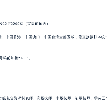
心写字楼A座7楼709室（需提前预约）
2层04室（需提前预约）
心A座907室（需提前预约）
22层2209室（需提前预约）
A座(旺进大厦)18层09室（需提前预约）
国际金融中心14楼14D（需提前预约）
陆、中国香港、中国澳门、中国台湾全部区域，需直接拨打本统
广场写字楼10层06室（需提前预约）
心写字楼B座13层07室（需提前预约）
安国际中心E座6楼10室（需提前预约）
码前加拨“+86”。
B座17层1707室（需提前预约）
写字楼A座10层1002室（需提前预约）
心东1幢20楼2002室（需提前预约）
街70号华润万象城写字楼（鄂尔多斯大厦）23层2326室（需
州中心写字楼21层2102室（需提前预约）
国际金融中心写字楼20层01室（需提前预约）
师等级包含资深制表师、高级技师、中级技师、初级技师、学徒五
玑售后服务中心（需提前预约）
后服务中心（需提前预约）