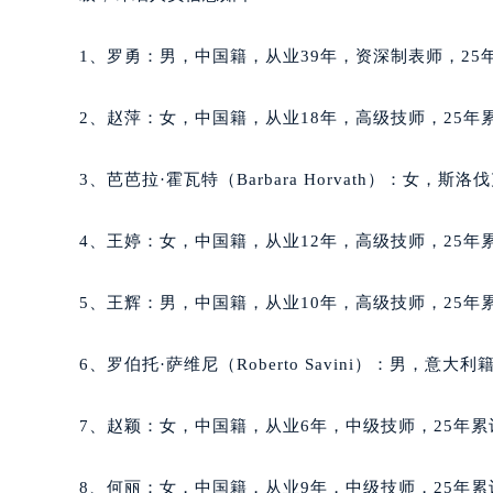
黑龙江省黑河市爱辉区中央街宝玑售
1、罗勇：男，中国籍，从业39年，资深制表师，25年
黑龙江省鸡西市鸡冠区红军路宝玑售
黑龙江省佳木斯市向阳区长安路宝玑
2、赵萍：女，中国籍，从业18年，高级技师，25年累
黑龙江省牡丹江市东安区太平路宝玑
黑龙江省七台河市桃山区大同街宝玑
3、芭芭拉·霍瓦特（Barbara Horvath）：女，
黑龙江省齐齐哈尔市龙沙区龙华路宝
黑龙江省双鸭山市尖山区新兴大街宝
4、王婷：女，中国籍，从业12年，高级技师，25年累
黑龙江省绥化市北林区新华街与康庄
黑龙江省伊春市伊美区通河路宝玑售
5、王辉：男，中国籍，从业10年，高级技师，25年累
吉林省白城市洮北区明仁南街宝玑售
吉林省白山市浑江区浑江大街宝玑售
6、罗伯托·萨维尼（Roberto Savini）：男，意
吉林省吉林市船营区河南街宝玑售后
吉林省辽源市龙山区人民大街宝玑售
7、赵颖：女，中国籍，从业6年，中级技师，25年累
吉林省梅河口市新华街道梅河大街宝
吉林省四平市铁东区紫气大路与南九
8、何丽：女，中国籍，从业9年，中级技师，25年累
吉林省松原市宁江区五环大街宝玑售