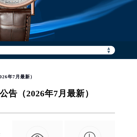
加拨“+86”）
▲
▼
26年7月最新）
告（2026年7月最新）
全