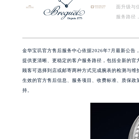
面升级与
宁波市江北区大闸南路500号来福士广
杭州市上城区钱江路1366号华润大厦
服务路径
金华市金东区东市南街777号金华万达
面…
绍兴市越城区胜利东路379号世茂天
嘉兴市南湖区广益路705号嘉兴世界贸
金华宝玑官方售后服务中心依据2026年7月最新公
南昌市红谷滩新区红谷中大道998号
济南市历下区经十路11111号华润中
提供更清晰、更稳定的客户服务路径，包括全新的官
广州市天河区天河路230号万菱汇国
顾客可选择到店或邮寄两种方式完成腕表的检测与维护
广州市越秀区环市东路371-375号
生效的官方售后信息、服务项目、收费标准、质保政
深圳市罗湖区深南东路5001号华润大
持。
惠州市惠城区江北文昌一路7号华贸大
厦门市思明区湖滨东路95号华润大厦写
福州市鼓楼区五四路128-1号恒力城
成都市锦江区人民东路6号SAC东原中
重庆市江北区观音桥步行街2号融恒时
长沙市芙蓉区定王台街道建湘路393