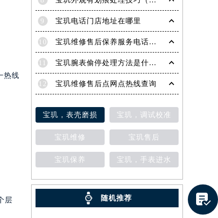
8
宝玑外观有划痕处理技巧（轻松修复爱表的实用方法）
9
宝玑电话门店地址在哪里
10
宝玑维修售后保养服务电话是多少
11
宝玑腕表偷停处理方法是什么（专业维修指南与常见故障排查）
一热线
12
宝玑维修售后点网点热线查询
宝玑，表壳磨损
宝玑，调试校准
宝玑维修
宝玑售后
宝玑保养
宝玑，手表进水
提前预约）

随机推荐
个层