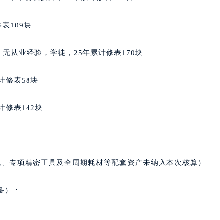
国际中心D座11层1102室宝玑售后服务中心（北京总部）（需
表109块
广场W3座6层602室宝玑售后服务中心（需提前预约）
先天下宝玑售后服务中心（需提前预约）
典籍，无从业经验，学徒，25年累计修表170块
特大街宝玑售后服务中心（需提前预约）
街宝玑售后服务中心（需提前预约）
计修表58块
3号王府井百货名表维修宝玑售后服务中心（需提前预约）
玑售后服务中心（需提前预约）
计修表142块
霍洛街宝玑售后服务中心（需提前预约）
央街宝玑售后服务中心（需提前预约）
街宝玑售后服务中心（需提前预约）
路宝玑售后服务中心（需提前预约）
机、专项精密工具及全周期耗材等配套资产未纳入本次核算）
大街宝玑售后服务中心（需提前预约）
市光明街与额尔敦路交叉口宝玑售后服务中心（需提前预约）
备）：
安大街宝玑售后服务中心（需提前预约）
服务中心（需提前预约）
务中心（需提前预约）