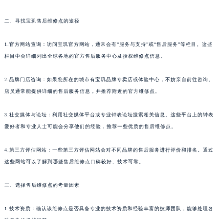
福州市鼓楼区五四路128-1号恒力城写字楼15层03室（需提前预约）
二、寻找宝玑售后维修点的途径
成都市锦江区人民东路6号SAC东原中心写字楼24层2406B室（需提前预约）
重庆市江北区观音桥步行街2号融恒时代广场写字楼9层902室（需提前预约）
1.官方网站查询：访问宝玑官方网站，通常会有“服务与支持”或“售后服务”等栏目。这些
长沙市芙蓉区定王台街道建湘路393号世茂环球金融中心写字楼（芙蓉广场）10层13室（需提前预约）
栏目中会详细列出全球各地的官方售后服务中心及授权维修点信息。
郑州市二七区铭功路10号华润大厦写字楼29层2905室（需提前预约）
太原市迎泽区解放路15号亨得利名表服务中心（品牌授权店）3层整层（需提前预约）
2.品牌门店咨询：如果您所在的城市有宝玑品牌专卖店或体验中心，不妨亲自前往咨询。
店员通常能提供详细的售后服务信息，并推荐附近的官方维修点。
沈阳市沈河区中街路137号亨得利名表服务中心（品牌授权店）1层整层（需提前预约）
沈阳市沈河区中街路83号亨得利名表服务中心（品牌授权店）1层整层（需提前预约）
3.社交媒体与论坛：利用社交媒体平台或专业钟表论坛搜索相关信息。这些平台上的钟表
乌鲁木齐市天山区红山路26号时代广场（CCMALL）C座17层17-B（需提前预约）
爱好者和专业人士可能会分享他们的经验，推荐一些优质的售后维修点。
温州市鹿城区锦绣路1067号置信广场10层1015室（需提前预约）
哈尔滨市道里区友谊西路600号富力中心T2座写字楼29层03室（需提前预约）
4.第三方评估网站：一些第三方评估网站会对不同品牌的售后服务进行评价和排名。通过
大连市中山区人民路15号国际金融大厦7层G室（需提前预约）
这些网站可以了解到哪些售后维修点口碑较好、技术可靠。
佛山市禅城区季华五路57号万科金融中心C座12层1205室（需提前预约）
三、选择售后维修点的考量因素
东莞市东城街道鸿福东路1号民盈国贸中心T1写字楼9层907室（需提前预约）
无锡市梁溪区人民中路139号恒隆广场写字楼1座11层1104室（需提前预约）
1.技术资质：确认该维修点是否具备专业的技术资质和经验丰富的技师团队，能够处理各
南通市崇川区工农路57号圆融广场写字楼16层1603室（需提前预约）