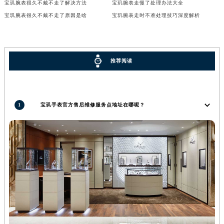
宝玑腕表很久不戴不走了解决方法
宝玑腕表走慢了处理办法大全
内蒙古自治区锡林郭勒盟市锡林浩特市光明街与额尔敦路交叉口宝玑售后服务中心（需提前预约）
宝玑腕表很久不戴不走了原因是啥
宝玑腕表走时不准处理技巧深度解析
内蒙古自治区兴安盟市乌兰浩特市兴安大街宝玑售后服务中心（需提前预约）
山西省大同市平城区迎宾街宝玑售后服务中心（需提前预约）
山西省晋城市城区黄华街宝玑售后服务中心（需提前预约）
推荐阅读
山西省晋中市榆次区顺城街宝玑售后服务中心（需提前预约）
山西省临汾市尧都区解放路宝玑售后服务中心（需提前预约）
山西省吕梁市离石区永宁中路与建设街交叉口宝玑售后服务中心（需提前预约）
1
宝玑手表官方售后维修服务点地址在哪呢？
山西省朔州市朔城区怡西路与鄯阳西街交汇处宝玑售后服务中心（需提前预约）
山西省忻州市忻府区和平东街与七一南路交叉口宝玑售后服务中心（需提前预约）
山西省阳泉市郊区平阳东街与新城大道交叉口宝玑售后服务中心（需提前预约）
山西省运城市盐湖区河东街宝玑售后服务中心（需提前预约）
山西省长治市潞州区英雄中路宝玑售后服务中心（需提前预约）
山西省太原市迎泽区迎泽街道解放路15号亨得利名表维修授权店3楼宝玑售后服务中心（需提前预约）
天津市和平区赤峰道136号天津国际金融中心26层2603室宝玑售后服务中心（需提前预约）
安徽省安庆市迎江区人民路宝玑售后服务中心（需提前预约）
安徽省蚌埠市蚌山区淮河路宝玑售后服务中心（需提前预约）