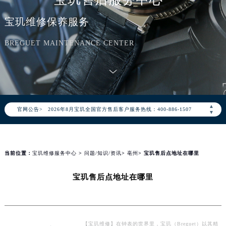
宝玑维修保养服务
BREGUET MAINTENANCE CENTER
2026年8月宝玑中国区售后服务网络优化升级公告
2026年8月宝玑全国官方售后客户服务热线：400-886-1507
▲
官网公告>
宝玑官方全国统一服务热线400-886-1507，服务覆盖中国大陆、香港、澳门、台湾全部区域（非大陆需加拨“+86”）
▼
2026年8月宝玑售后服务中心最新网点地址：
北京市朝阳区建国门外大街甲6号华熙国际中心写字楼D座11层1102室（北京总部）（需提前预约）
北京市东城区东长安街1号东方广场写字楼W3座6层602室（需提前预约）
当前位置：
宝玑维修服务中心
>
问题/知识/资讯
>
亳州
> 宝玑售后点地址在哪里
天津市和平区赤峰道136号天津国际金融中心写字楼26层2603室（需提前预约）
宝玑售后点地址在哪里
上海市徐汇区虹桥路3号港汇中心写字楼2座37层3705室（需提前预约）
上海市黄浦区南京东路299号宏伊国际广场写字楼8层806室（需提前预约）
南京市秦淮区中山南路1号（新街口）南京中心写字楼22层C1-1室（需提前预约）
常州市新北区龙锦路1590号现代传媒中心写字楼5号楼10层1008室（需提前预约）
【宝玑维修】在钟表的世界里，宝玑（Breguet）以其精