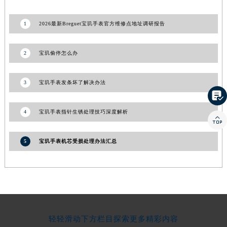
江西省景德镇市珠山区珠山中路宝玑售后服务中心（需提前预约）
1
2026最新Breguet宝玑手表官方维修点地址调研报告
江西省九江市浔阳区浔阳路宝玑售后服务中心（需提前预约）
江西省南昌市红谷滩新区红谷中大道998号绿地双子塔（中央广场）A1座办公楼14层1407室宝玑售后服务中心（需提前预约）
2
宝玑偷停怎么办
江西省萍乡市安源区萍安北大道与康庄路交叉口宝玑售后服务中心（需提前预约）
江西省上饶市信州区滨江西路宝玑售后服务中心（需提前预约）
江西省新余市渝水区北湖西路宝玑售后服务中心（需提前预约）
3
宝玑手表发条坏了解决办法

江西省宜春市袁州区中山中路宝玑售后服务中心（需提前预约）
江西省鹰潭市月湖区胜利东路宝玑售后服务中心（需提前预约）
4
宝玑手表指针生锈处理技巧深度解析

山东省德州市德城区东风中路宝玑售后服务中心（需提前预约）
山东省东营市东营区济南路宝玑售后服务中心（需提前预约）
5
宝玑手表机芯受损处理办法汇总
山东省济南市历下区经十路11111号华润中心写字楼（万象城）15层1508室宝玑售后服务中心（需提前预约）
山东省济宁市任城区太白楼路宝玑售后服务中心（需提前预约）
山东省莱芜市文化南路8号银座商城名表维修一楼名表维修宝玑售后服务中心（需提前预约）
山东省临沂市兰山区解放路宝玑售后服务中心（需提前预约）
山东省日照市东港区烟台路宝玑售后服务中心（需提前预约）
轻轻滑动下方栏目探索更多精彩内容
山东省泰安市泰山区财源街道泰山大街宝玑售后服务中心（需提前预约）