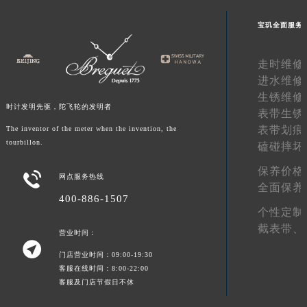
山东省威海市环翠区新威海路89号振华商厦一楼名表维修宝玑售后服务中心（需提前预约）
宝玑全面服务
山东省潍坊市奎文区东风东街宝玑售后服务中心（需提前预约）
山东省枣庄市滕州市北辛路与善国路交叉口宝玑售后服务中心（需提前预约）
走时维修
山东省淄博市张店区金晶大道宝玑售后服务中心（需提前预约）
进水维修
上海市黄浦区南京东路299号宏伊国际广场写字楼8层806室宝玑售后服务中心（需提前预约）
生锈维修
时计发明先驱，陀飞轮的发明者
上海市徐汇区虹桥路3号港汇中心2座37层3705室宝玑售后服务中心（需提前预约）
表带生锈
表带划痕
The inventor of the meter when the invention, the
浙江省杭州市上城区钱江路1366号华润大厦A座5层503-5室宝玑售后服务中心（需提前预约）
tourbillon.
磕碰摔坏
浙江省湖州市吴兴区劳动路宝玑售后服务中心（需提前预约）
浙江省嘉兴市南湖区广益路705号嘉兴世界贸易中心A座13层1304室宝玑售后服务中心（需提前预约）
保养价格

网点服务热线
全面保养
浙江省金华市金东区东市南街777号金华万达广场4号楼22楼2209室宝玑售后服务中心（需提前预约）
400-886-1507
浙江省丽水市莲都区解放街宝玑售后服务中心（需提前预约）
个性定制
浙江省宁波市江北区大闸南路500号来福士广场办公楼20层2009室宝玑售后服务中心（需提前预约）
截表带、
营业时间：

浙江省衢州市柯城区上街宝玑售后服务中心（需提前预约）
门店营业时间：09:00-19:30
浙江省绍兴市越城区胜利东路379号世茂天际中心写字楼8层805室宝玑售后服务中心（需提前预约）
客服在线时间：8:00-22:00
客服及门店节假日不休
浙江省舟山市定海区解放东路宝玑售后服务中心（需提前预约）
澳门特别行政区大堂区议事亭前地（新马路）宝玑售后服务中心（需提前预约）