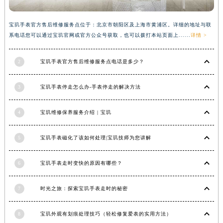
安徽省亳州市谯城区魏武大道宝玑售后服务中心（需提前预约）
安徽省池州市贵池区长江路宝玑售后服务中心（需提前预约）
宝玑手表官方售后维修服务点位于：北京市朝阳区及上海市黄浦区。详细的地址与联
系电话您可以通过宝玑官网或官方公众号获取，也可以拨打本站页面上......
详情 >
安徽省滁州市琅琊区南谯北路宝玑售后服务中心（需提前预约）
安徽省阜阳市颍州区颍州北路宝玑售后服务中心（需提前预约）
2
宝玑手表官方售后维修服务点电话是多少？
安徽省淮北市相山区淮海路宝玑售后服务中心（需提前预约）
安徽省淮南市田家庵区国庆中路宝玑售后服务中心（需提前预约）
3
宝玑手表停走怎么办-手表停走的解决方法
安徽省黄山市屯溪区黄山西路宝玑售后服务中心（需提前预约）
安徽省六安市金安区解放中路宝玑售后服务中心（需提前预约）
4
宝玑维修保养服务介绍 | 宝玑
安徽省马鞍山市雨山区湖南西路宝玑售后服务中心（需提前预约）
安徽省宿州市埇桥区人民中路宝玑售后服务中心（需提前预约）
5
宝玑手表磁化了该如何处理|宝玑技师为您讲解
安徽省铜陵市铜官区石城大道宝玑售后服务中心（需提前预约）
6
宝玑手表走时变快的原因有哪些？
安徽省芜湖市镜湖区中山路步行街宝玑售后服务中心（需提前预约）
安徽省宣城市宣州区叠嶂西路宝玑售后服务中心（需提前预约）
7
时光之旅：探索宝玑手表走时的秘密
福建省龙岩市新罗区九一南路宝玑售后服务中心（需提前预约）
福建省南平市建阳区人民西路宝玑售后服务中心（需提前预约）
8
宝玑外观有划痕处理技巧（轻松修复爱表的实用方法）
福建省宁德市蕉城区天湖东路宝玑售后服务中心（需提前预约）