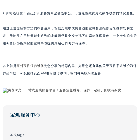
甘肃省兰州市七里河区西津西路16号兰州中心写字楼21层2102室（需提前预约）
4.价格透明度：确认所有服务费用是否透明公开，避免隐藏费用或额外收费的情况发生。
重庆市解放碑渝中区民权路28号英利国际金融中心写字楼20层01室（需提前预约）
黑龙江省大庆市萨尔图区会战大街宝玑售后服务中心（需提前预约）
通过上述途径和方法的综合运用，相信您能够找到合适的宝玑售后维修点来维护您的爱
黑龙江省鹤岗市向阳区红军路宝玑售后服务中心（需提前预约）
表。无论是在日常佩戴中遇到的小问题还是突发状况下的紧急修理需求，一个专业的售后
黑龙江省黑河市爱辉区中央街宝玑售后服务中心（需提前预约）
服务团队都能为您的宝玑手表提供最贴心的呵护与保障。
黑龙江省鸡西市鸡冠区红军路宝玑售后服务中心（需提前预约）
黑龙江省佳木斯市向阳区长安路宝玑售后服务中心（需提前预约）
以上就是
亳州宝玑保养维修
为您分享的精彩内容。如果您还有其他关于宝玑手表维护和保
黑龙江省牡丹江市东安区太平路宝玑售后服务中心（需提前预约）
养的问题，可以拨打页面400电话进行咨询，我们将竭诚为您服务。
黑龙江省七台河市桃山区大同街宝玑售后服务中心（需提前预约）
黑龙江省齐齐哈尔市龙沙区龙华路宝玑售后服务中心（需提前预约）
黑龙江省双鸭山市尖山区新兴大街宝玑售后服务中心（需提前预约）
黑龙江省绥化市北林区新华街与康庄路交叉口宝玑售后服务中心（需提前预约）
黑龙江省伊春市伊美区通河路宝玑售后服务中心（需提前预约）
宝玑服务中心
吉林省白城市洮北区明仁南街宝玑售后服务中心（需提前预约）
吉林省白山市浑江区浑江大街宝玑售后服务中心（需提前预约）
本文tag：
吉林省吉林市船营区河南街宝玑售后服务中心（需提前预约）