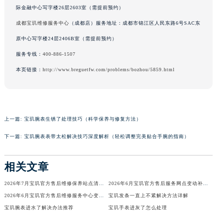
际金融中心写字楼26层2603室（需提前预约）
辽宁省铁岭市银州区南马路宝玑售后服务中心（需提前预约）
成都宝玑维修服务中心
（成都店）服务地址：成都市锦江区人民东路6号SAC东
辽宁省营口市站前区市府路与渤海大街交叉口宝玑售后服务中心（需提前预约）
辽宁省沈阳市沈河区中街路137号亨得利名表维修授权店1楼宝玑售后服务中心（需提前预约）
原中心写字楼24层2406B室（需提前预约）
辽宁省沈阳市沈河区中街路83号亨得利名表维修授权店1楼宝玑售后服务中心（需提前预约）
服务专线：
400-886-1507
北京市朝阳区建国门外大街甲6号华熙国际中心D座11层1102室宝玑售后服务中心（北京总部）（需提前预约）
本页链接：
http://www.breguetfw.com/problems/bozhou/5859.html
北京市东城区东长安街1号王府井东方广场W3座6层602室宝玑售后服务中心（需提前预约）
河北省保定市竞秀区朝阳北大街北国先天下宝玑售后服务中心（需提前预约）
内蒙古自治区阿拉善盟市左旗土尔扈特大街宝玑售后服务中心（需提前预约）
内蒙古自治区巴彦淖尔市临河区新华街宝玑售后服务中心（需提前预约）
上一篇:
宝玑腕表生锈了处理技巧（科学保养与修复方法）
内蒙古自治区包头市青山区幸福路甲3号王府井百货名表维修宝玑售后服务中心（需提前预约）
下一篇:
宝玑腕表表带太松解决技巧深度解析（轻松调整完美贴合手腕的指南）
内蒙古自治区赤峰市红山区哈达街宝玑售后服务中心（需提前预约）
内蒙古自治区鄂尔多斯市东胜区伊金霍洛街宝玑售后服务中心（需提前预约）
相关文章
内蒙古自治区呼伦贝尔市海拉尔区中央街宝玑售后服务中心（需提前预约）
2026年7月宝玑官方售后维修保养站点清单补充版（搬迁+新开）
2026年6月宝玑官方售后服务网点变动补充公告（迁址+新店）
内蒙古自治区通辽市科尔沁区明仁大街宝玑售后服务中心（需提前预约）
2026年6月宝玑官方售后维修服务中心变动及保养点新增公告
宝玑发条一直上不紧解决方法详解
内蒙古自治区乌海市海勃湾区人民南路宝玑售后服务中心（需提前预约）
宝玑腕表进水了解决办法推荐
宝玑手表进灰了怎么处理
内蒙古自治区乌兰察布市集宁区恩和大街宝玑售后服务中心（需提前预约）