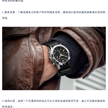
种复杂的机械问题。
苏州市苏州工业园区星港街199号苏州中心办公楼C座22层08室（需提前预约）
武汉市江汉区解放大道686号世界贸易大厦38层09室（需提前预约）
2.服务质量：了解该服务点的客户评价和服务流程，确保他们提供的服务能够满足您的期
望值。
南宁市青秀区金湖路59号地王大厦12楼1224室（需提前预约）
合肥市蜀山区潜山路111号万象城华润大厦B座12楼03室（需提前预约）
泉州市丰泽区宝洲路729号浦西万达中心写字楼A座7楼709室（需提前预约）
青岛市南区山东路6号华润大厦B座22层04室（需提前预约）
烟台市芝罘区胜利路139号万达金融中心A座907室（需提前预约）
长春市朝阳区西安大路727号中银大厦A座(旺进大厦)18层09室（需提前预约）
贵阳市南明区都司高架桥路33号亨特国际金融中心14楼14D（需提前预约）
昆明市盘龙区北京路928号同德昆明广场写字楼10层06室（需提前预约）
石家庄市长安区中山东路39号勒泰中心写字楼B座13层07室（需提前预约）
西安市碑林区南关正街88号华侨城长安国际中心E座6楼10室（需提前预约）
海口市龙华区金贸东路5号海口华润大厦B座17层1707室（需提前预约）
唐山市路南区新华东道100号万达广场写字楼A座10层1002室（需提前预约）
台州市椒江区东海大道1800号腾达中心东1幢20楼2002室（需提前预约）
3.地理位置：选择一个交通便利的地点可以方便您送修和取回手表，减少不必要的麻烦和
内蒙古自治区呼和浩特市玉泉区大学西街70号华润万象城写字楼（鄂尔多斯大厦）23层2326室（需提前预约）
时间成本。