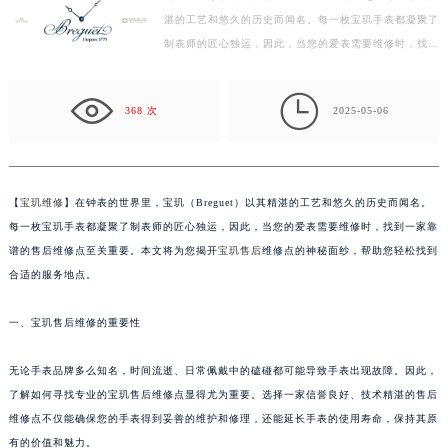
湛的工艺和悠久的历史而闻名。每一枚宝玑手表都凝聚了
徐州市鼓楼区淮海东路29号苏宁广场IFC国际金融中心写字楼35层3508室（需提前预约）
制表师的匠心独运，因此，当您的爱表需要维修时，找到
扬州市邗江区国展路29号星耀天地写字楼1号楼18层1803室（需提前预约）
一家靠谱的售后维修点至关重要。本文将为您揭开宝玑
盐城市盐都区世纪大道5号盐城金融城写字楼1号楼16层1604室（需提前预约）
售…

泰州市海陵区永定东路399号置地商务中心东塔写字楼（华润万象城）17层1706室（需提前预约）
368 次
2025-05-06
宁波市江北区大闸南路500号来福士广场办公楼20层2009室（需提前预约）
杭州市上城区钱江路1366号华润大厦写字楼A座5层503-5室（需提前预约）
金华市金东区东市南街777号金华万达广场写字楼4号楼22层2209室（需提前预约）
【
宝玑维修
】在钟表的世界里，宝玑（Breguet）以其精湛的工艺和悠久的历史而闻名。
绍兴市越城区胜利东路379号世茂天际中心写字楼8层805室（需提前预约）
每一枚宝玑手表都凝聚了制表师的匠心独运，因此，当您的爱表需要维修时，找到一家靠
嘉兴市南湖区广益路705号嘉兴世界贸易中心写字楼A座13层1304室（需提前预约）
谱的售后维修点至关重要。本文将为您揭开
宝玑售后
维修点的神秘面纱，帮助您轻松找到
南昌市红谷滩新区红谷中大道998号绿地双子塔（中央广场）A1座办公楼14层07室（需提前预约）
合适的服务地点。
济南市历下区经十路11111号华润中心写字楼（万象城）15层1508室（需提前预约）
一、宝玑售后维修的重要性
广州市天河区天河路230号万菱汇国际中心写字楼A塔7层704室（需提前预约）
广州市越秀区环市东路371-375号世界贸易中心大厦南塔写字楼15层07室（需提前预约）
无论手表品牌多么知名，时间流逝、日常佩戴中的磕碰都可能导致手表出现故障。因此，
深圳市罗湖区深南东路5001号华润大厦写字楼17层1701室（需提前预约）
了解如何寻找专业的宝玑售后维修点显得尤为重要。选择一家信誉良好、技术精湛的售后
惠州市惠城区江北文昌一路7号华贸大厦写字楼1座30层05室（需提前预约）
维修点不仅能确保您的手表得到妥善的维护和修理，还能延长手表的使用寿命，保持其原
厦门市思明区湖滨东路95号华润大厦写字楼B座11层1104室（需提前预约）
有的价值和魅力。