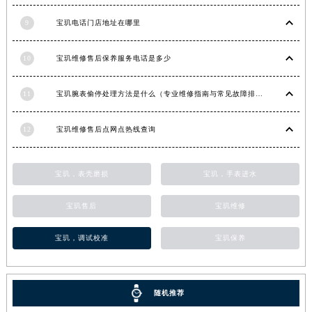
福建省莆田市城厢区霞林街道荔华东大道宝玑售后服务中心（需提前预约）
9
宝玑电话门店地址在哪里
福建省三明市三元区东乾二路宝玑售后服务中心（需提前预约）
福建省漳州市龙文区步港路宝玑售后服务中心（需提前预约）
10
宝玑维修售后保养服务电话是多少
江苏省常州市新北区龙锦路1590号现代传媒中心5号楼10层1008室宝玑售后服务中心（需提前预约）
江苏省淮安市清江浦区淮海北路宝玑售后服务中心（需提前预约）
11
宝玑腕表偷停处理方法是什么（专业维修指南与常见故障排查）
江苏省连云港市海州区通灌北路宝玑售后服务中心（需提前预约）
12
宝玑维修售后点网点热线查询
江苏省南京市秦淮区中山南路1号南京中心22层22-C1-C3室宝玑售后服务中心（需提前预约）
江苏省宿迁市宿城区西湖路宝玑售后服务中心（需提前预约）
江苏省泰州市海陵区永定东路399号置地商务中心东塔（华润万象城）17层1706室宝玑售后服务中心（需提前预约）
宝玑，表壳磨损
宝玑，手表进水
江苏省徐州市鼓楼区淮海东路29号苏宁广场IFC国际金融中心35层3508室宝玑售后服务中心（需提前预约）
宝玑售后
宝玑维修
江苏省盐城市盐都区世纪大道5号盐城金融城写字楼1号楼16层1604室宝玑售后服务中心（需提前预约）
江苏省扬州市邗江区国展路29号星耀天地写字楼1号楼18层1803室宝玑售后服务中心（需提前预约）
宝玑，调试校准
宝玑保养
江苏省镇江市京口区中山东路宝玑售后服务中心（需提前预约）
江西省抚州市临川区赣东大道宝玑售后服务中心（需提前预约）
江西省赣州市章贡区文清路宝玑售后服务中心（需提前预约）
随机推荐
江西省吉安市吉州区井冈山大道宝玑售后服务中心（需提前预约）