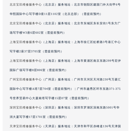
北京宝玑维修服务中心
（北京店）服务地址：北京市朝阳区建国门外大街甲6号
吉林省辽源市龙山区人民大街宝玑售后服务中心（需提前预约）
华熙国际中心写字楼D座11层1102室（北京总部）（需提前预约）
吉林省梅河口市新华街道梅河大街宝玑售后服务中心（需提前预约）
吉林省四平市铁东区紫气大路与南九经街交汇处宝玑售后服务中心（需提前预约）
北京宝玑维修服务中心
（北京店）服务地址：北京市东城区东长安街1号东方广
吉林省松原市宁江区五环大街宝玑售后服务中心（需提前预约）
场写字楼W3座6层602室（需提前预约）
吉林省通化市东昌区环通乡江南大街宝玑售后服务中心（需提前预约）
上海宝玑维修服务中心
（上海店）服务地址：上海市徐汇区虹桥路3号港汇中心
吉林省延边市延吉市解放路宝玑售后服务中心（需提前预约）
写字楼2座37层3705室（需提前预约）
辽宁省鞍山市铁东区站前街宝玑售后服务中心（需提前预约）
上海宝玑维修服务中心
（上海店）服务地址：上海市黄浦区南京东路299号宏伊
辽宁省本溪市平山区胜利路宝玑售后服务中心（需提前预约）
国际广场写字楼8层806室（需提前预约）
辽宁省朝阳市双塔区新华路宝玑售后服务中心（需提前预约）
广州宝玑维修服务中心
（广州店）服务地址：广州市天河区天河路230号万菱汇
辽宁省丹东市振兴区七经街宝玑售后服务中心（需提前预约）
辽宁省抚顺市新抚区东一路宝玑售后服务中心（需提前预约）
国际中心写字楼A塔7层704室（需提前预约） | 广州市越秀区环市东路371-375
辽宁省阜新市海州区解放大街宝玑售后服务中心（需提前预约）
号世界贸易中心大厦南塔写字楼15层07室（需提前预约）
辽宁省葫芦岛市连山区中央路宝玑售后服务中心（需提前预约）
深圳宝玑维修服务中心
（深圳店）服务地址：深圳市罗湖区深南东路5001号华
辽宁省锦州市古塔区中央大街宝玑售后服务中心（需提前预约）
润大厦写字楼17层1701室（需提前预约）
辽宁省辽阳市白塔区新运大街宝玑售后服务中心（需提前预约）
天津宝玑维修服务中心
（天津店）服务地址：天津市和平区赤峰道136号天津国
辽宁省盘锦市兴隆台区石油大街宝玑售后服务中心（需提前预约）