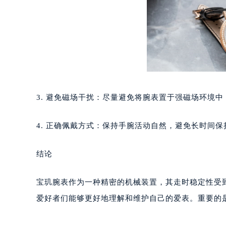
南宁市青秀区金湖路59号地王大厦12
合肥市蜀山区潜山路111号万象城华润
泉州市丰泽区宝洲路729号浦西万达中
青岛市南区山东路6号华润大厦B座2
烟台市芝罘区胜利路139号万达金融中
长春市朝阳区西安大路727号中银大厦
贵阳市南明区都司高架桥路33号亨特
3. 避免磁场干扰：尽量避免将腕表置于强磁场环境
昆明市盘龙区北京路928号同德昆明
石家庄市长安区中山东路39号勒泰中
4. 正确佩戴方式：保持手腕活动自然，避免长时间
西安市碑林区南关正街88号华侨城长
海口市龙华区金贸东路5号海口华润大厦
结论
唐山市路南区新华东道100号万达广场
台州市椒江区东海大道1800号腾达中
宝玑腕表作为一种精密的机械装置，其走时稳定性受
内蒙古自治区呼和浩特市玉泉区大学西
爱好者们能够更好地理解和维护自己的爱表。重要的
甘肃省兰州市七里河区西津西路16号兰
重庆市解放碑渝中区民权路28号英利