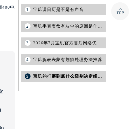
400电

1
宝玑调日历是不是有声音
2
宝玑手表表盘有灰尘的原因是什么？
3
2026年7月宝玑官方售后网络优化方案（含搬迁与新建）
4
宝玑腕表表蒙有划痕处理办法推荐
5
宝玑的打磨到底什么级别决定维修保养标准权威公示（2026年7月最新）
室
预
约）