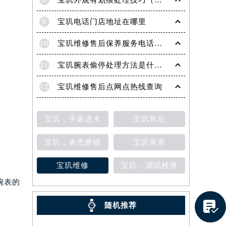
8
宝玑外观有划痕处理技巧（轻松修复爱表的实用方法）
9
宝玑电话门店地址在哪里
10
宝玑维修售后保养服务电话是多少
11
宝玑腕表偷停处理方法是什么（专业维修指南与常见故障排查）
12
宝玑维修售后点网点热线查询
宝玑，手表进水
宝玑售后
宝玑，表壳磨损
宝玑保养
宝玑维修
宝玑，调试校准
腕表的
提前预约）
。

随机推荐