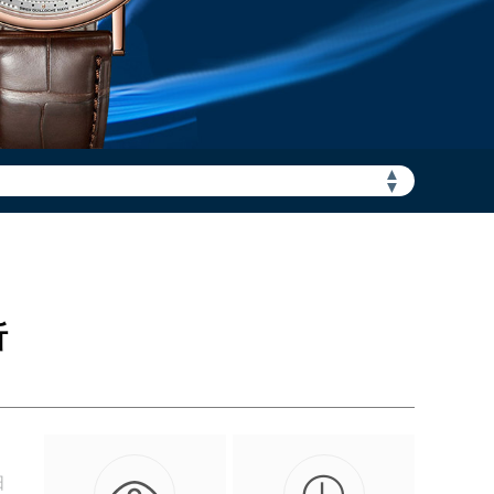
▲
加拨“+86”）
▼
析
日