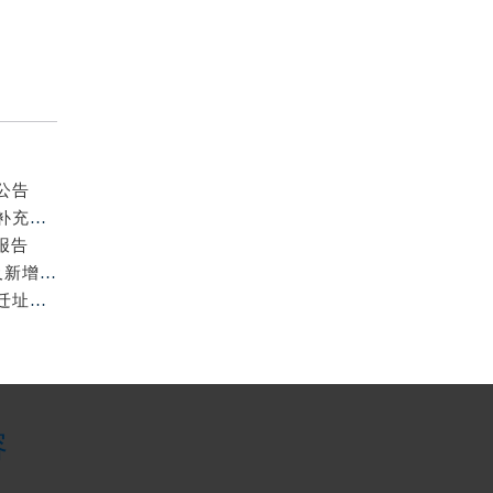
提前预约）
公告
2026年7月宝玑官方保养中心及维修服务站迁址与新开补充总览
报告
2026年7月宝玑官方售后中心（维修_保养）地址变动及新增一览
2026年7月宝玑官方维修保养服务站点调整补充定稿（迁址新增）
容