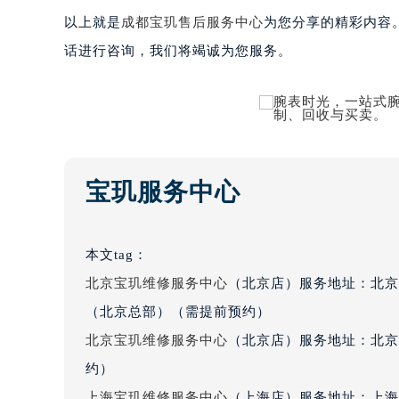
黑龙江省大庆市萨尔图区会战大街宝
以上就是
成都宝玑售后服务中心
为您分享的精彩内容
黑龙江省鹤岗市向阳区红军路宝玑售
话进行咨询，我们将竭诚为您服务。
黑龙江省黑河市爱辉区中央街宝玑售
黑龙江省鸡西市鸡冠区红军路宝玑售
黑龙江省佳木斯市向阳区长安路宝玑
黑龙江省牡丹江市东安区太平路宝玑
黑龙江省七台河市桃山区大同街宝玑
宝玑服务中心
黑龙江省齐齐哈尔市龙沙区龙华路宝
黑龙江省双鸭山市尖山区新兴大街宝
黑龙江省绥化市北林区新华街与康庄
本文tag：
黑龙江省伊春市伊美区通河路宝玑售
北京宝玑维修服务中心
（北京店）服务地址：北京
吉林省白城市洮北区明仁南街宝玑售
（北京总部）（需提前预约）
吉林省白山市浑江区浑江大街宝玑售
北京宝玑维修服务中心
（北京店）服务地址：北京
吉林省吉林市船营区河南街宝玑售后
约）
吉林省辽源市龙山区人民大街宝玑售
吉林省梅河口市新华街道梅河大街宝
上海宝玑维修服务中心
（上海店）服务地址：上海市