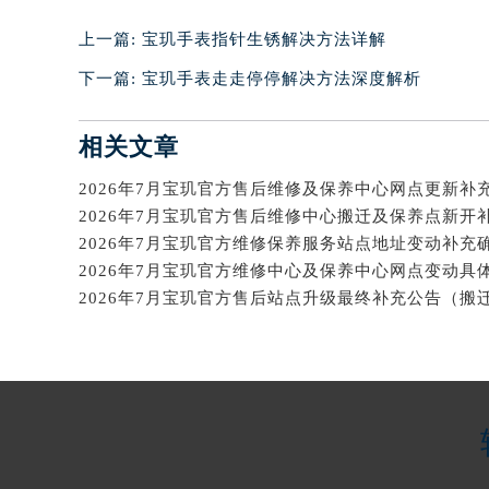
辽宁省沈阳市沈河区中街路137号亨
上一篇:
宝玑手表指针生锈解决方法详解
辽宁省沈阳市沈河区中街路83号亨
下一篇:
宝玑手表走走停停解决方法深度解析
北京市朝阳区建国门外大街甲6号华熙
北京市东城区东长安街1号王府井东方
相关文章
河北省保定市竞秀区朝阳北大街北国
内蒙古自治区阿拉善盟市左旗土尔扈
2026年7月宝玑官方售后维修及保养中心网点更新补
内蒙古自治区巴彦淖尔市临河区新华
内蒙古自治区包头市青山区幸福路甲
2026年7月宝玑官方维修中心及保养中心网点变动具
内蒙古自治区赤峰市红山区哈达街宝
内蒙古自治区鄂尔多斯市东胜区伊金
内蒙古自治区呼伦贝尔市海拉尔区中
内蒙古自治区通辽市科尔沁区明仁大
内蒙古自治区乌海市海勃湾区人民南
内蒙古自治区乌兰察布市集宁区恩和
内蒙古自治区锡林郭勒盟市锡林浩特
内蒙古自治区兴安盟市乌兰浩特市兴