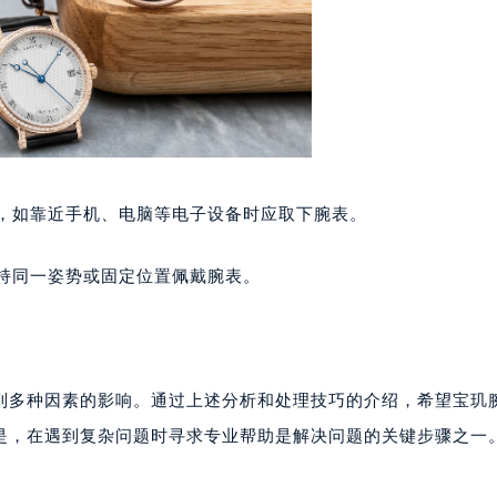
楼1224室（需提前预约）
大厦B座12楼03室（需提前预约）
心写字楼A座7楼709室（需提前预约）
2层04室（需提前预约）
心A座907室（需提前预约）
A座(旺进大厦)18层09室（需提前预约）
国际金融中心14楼14D（需提前预约）
中，如靠近手机、电脑等电子设备时应取下腕表。
广场写字楼10层06室（需提前预约）
心写字楼B座13层07室（需提前预约）
保持同一姿势或固定位置佩戴腕表。
安国际中心E座6楼10室（需提前预约）
B座17层1707室（需提前预约）
写字楼A座10层1002室（需提前预约）
心东1幢20楼2002室（需提前预约）
到多种因素的影响。通过上述分析和处理技巧的介绍，希望宝玑
街70号华润万象城写字楼（鄂尔多斯大厦）23层2326室（需
是，在遇到复杂问题时寻求专业帮助是解决问题的关键步骤之一
州中心写字楼21层2102室（需提前预约）
国际金融中心写字楼20层01室（需提前预约）