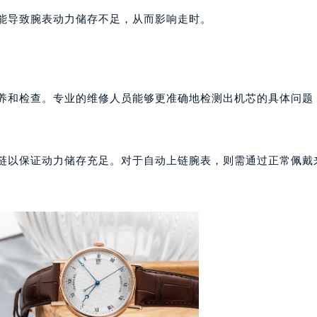
代广场写字楼9层902室（需提前预约）
可能导致腕表动力储存不足，从而影响走时。
号世茂环球金融中心写字楼（芙蓉广场）10层13室（需提前预约
楼29层2905室（需提前预约）
表服务中心（品牌授权店）3层整层（需提前预约）
表服务中心（品牌授权店）1层整层（需提前预约）
保养和检查。专业的维修人员能够更准确地检测出机芯的具体问题
表服务中心（品牌授权店）1层整层（需提前预约）
（CCMALL）C座17层17-B（需提前预约）
10层1015室（需提前预约）
上链以保证动力储存充足。对于自动上链腕表，则需通过正常佩戴
心T2座写字楼29层03室（需提前预约）
厦7层G室（需提前预约）
心C座12层1205室（需提前预约）
中心T1写字楼9层907室（需提前预约）
写字楼1座11层1104室（需提前预约）
楼16层1603室（需提前预约）
中心办公楼C座22层08室（需提前预约）
大厦38层09室（需提前预约）