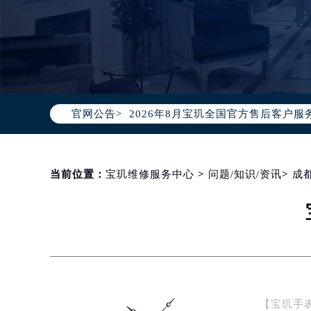
2026年8月宝玑中国区售后服务网络
2026年8月宝玑全国官方售后客户服务热线
官网公告>
宝玑官方全国统一服务热线400-88
2026年8月宝玑售后服务中心最新网
北京市朝阳区建国门外大街甲6号华熙
北京市东城区东长安街1号东方广场写
当前位置：
宝玑维修服务中心
>
问题/知识/资讯
>
成
天津市和平区赤峰道136号天津国际金
上海市徐汇区虹桥路3号港汇中心写字楼
上海市黄浦区南京东路299号宏伊国
南京市秦淮区中山南路1号（新街口）
常州市新北区龙锦路1590号现代传媒
徐州市鼓楼区淮海东路29号苏宁广场I
【宝玑手
扬州市邗江区国展路29号星耀天地写字