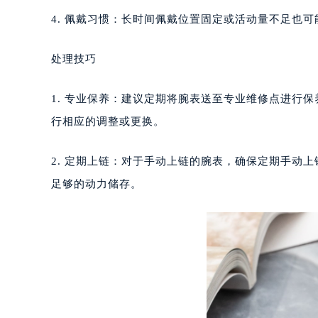
重庆市江北区观音桥步行街2号融恒时
4. 佩戴习惯：长时间佩戴位置固定或活动量不足也
长沙市芙蓉区定王台街道建湘路393
郑州市二七区铭功路10号华润大厦写字
处理技巧
太原市迎泽区解放路15号亨得利名
沈阳市沈河区中街路137号亨得利名
1. 专业保养：建议定期将腕表送至专业维修点进行
沈阳市沈河区中街路83号亨得利名
行相应的调整或更换。
乌鲁木齐市天山区红山路26号时代广场
温州市鹿城区锦绣路1067号置信广场
2. 定期上链：对于手动上链的腕表，确保定期手动
哈尔滨市道里区友谊西路600号富力中
足够的动力储存。
大连市中山区人民路15号国际金融大
佛山市禅城区季华五路57号万科金融中
东莞市东城街道鸿福东路1号民盈国贸
无锡市梁溪区人民中路139号恒隆广场
南通市崇川区工农路57号圆融广场写字
苏州市苏州工业园区星港街199号苏州
武汉市江汉区解放大道686号世界贸易