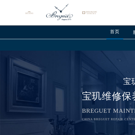
首页
宝
宝玑维修保
BREGUET MAINT
CHINA BREGUET REPAIR CENTE