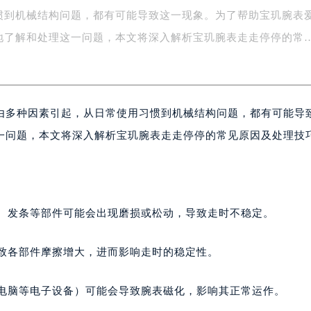
惯到机械结构问题，都有可能导致这一现象。为了帮助宝玑腕表
字楼1号楼16层1604室（需提前预约）
务中心东塔写字楼（华润万象城）17层1706室（需提前预约）
地了解和处理这一问题，本文将深入解析宝玑腕表走走停停的常
场办公楼20层2009室（需提前预约）
写字楼A座5层503-5室（需提前预约）
广场写字楼4号楼22层2209室（需提前预约）
由多种因素引起，从日常使用习惯到机械结构问题，都有可能导
际中心写字楼8层805室（需提前预约）
易中心写字楼A座13层1304室（需提前预约）
一问题，本文将深入解析宝玑腕表走走停停的常见原因及处理技
绿地双子塔（中央广场）A1座办公楼14层07室（需提前预约）
心写字楼（万象城）15层1508室（需提前预约）
际中心写字楼A塔7层704室（需提前预约）
世界贸易中心大厦南塔写字楼15层07室（需提前预约）
轮、发条等部件可能会出现磨损或松动，导致走时不稳定。
厦写字楼17层1701室（需提前预约）
厦写字楼1座30层05室（需提前预约）
导致各部件摩擦增大，进而影响走时的稳定性。
字楼B座11层1104室（需提前预约）
写字楼15层03室（需提前预约）
、电脑等电子设备）可能会导致腕表磁化，影响其正常运作。
心写字楼24层2406B室（需提前预约）