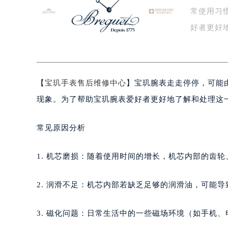
常使用习
盐城市盐都区世纪大道5号盐城金融城写
泰州市海陵区永定东路399号置地商
好者更好
宁波市江北区大闸南路500号来福士广
见…
杭州市上城区钱江路1366号华润大厦
金华市金东区东市南街777号金华万达
【
宝玑手表售后维修中心
】宝玑腕表走走停停，可能
绍兴市越城区胜利东路379号世茂天
嘉兴市南湖区广益路705号嘉兴世界贸
现象。为了帮助宝玑腕表爱好者更好地了解和处理这
南昌市红谷滩新区红谷中大道998号
济南市历下区经十路11111号华润中
常见原因分析
广州市天河区天河路230号万菱汇国
广州市越秀区环市东路371-375号
1. 机芯磨损：随着使用时间的增长，机芯内部的齿
深圳市罗湖区深南东路5001号华润大
惠州市惠城区江北文昌一路7号华贸大
2. 润滑不足：机芯内部若缺乏足够的润滑油，可能
厦门市思明区湖滨东路95号华润大厦写
福州市鼓楼区五四路128-1号恒力城
3. 磁化问题：日常生活中的一些磁场环境（如手机
成都市锦江区人民东路6号SAC东原中