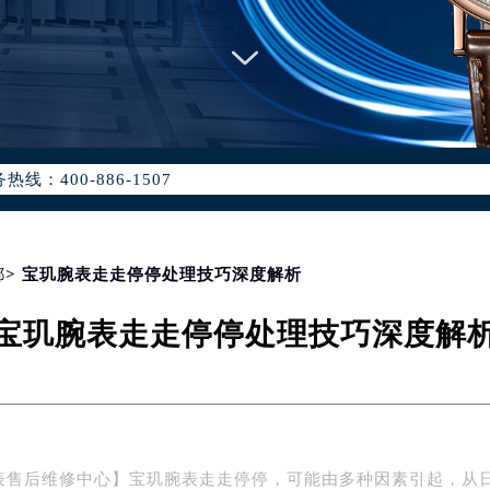
优化升级公告
：400-886-1507
6-1507，服务覆盖中国大陆、香港、澳门、台湾全部区域（非大陆需
点地址：
国际中心写字楼D座11层1102室（北京总部）（需提前预约）
字楼W3座6层602室（需提前预约）
都
> 宝玑腕表走走停停处理技巧深度解析
融中心写字楼26层2603室（需提前预约）
宝玑腕表走走停停处理技巧深度解
2座37层3705室（需提前预约）
际广场写字楼8层806室（需提前预约）
南京中心写字楼22层C1-1室（需提前预约）
中心写字楼5号楼10层1008室（需提前预约）
FC国际金融中心写字楼35层3508室（需提前预约）
表售后维修中心】宝玑腕表走走停停，可能由多种因素引起，从
楼1号楼18层1803室（需提前预约）