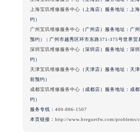
吉林省四平市铁东区紫气大路与南九
上海宝玑维修服务中心
（上海店）服务地址：上海
吉林省松原市宁江区五环大街宝玑售
约）
吉林省通化市东昌区环通乡江南大街
广州宝玑维修服务中心
（广州店）服务地址：广州
吉林省延边市延吉市解放路宝玑售后
预约） | 广州市越秀区环市东路371-375号世
辽宁省鞍山市铁东区站前街宝玑售后
深圳宝玑维修服务中心
（深圳店）服务地址：深圳市
辽宁省本溪市平山区胜利路宝玑售后
约）
辽宁省朝阳市双塔区新华路宝玑售后
辽宁省丹东市振兴区七经街宝玑售后
天津宝玑维修服务中心
（天津店）服务地址：天津市
辽宁省抚顺市新抚区东一路宝玑售后
前预约）
辽宁省阜新市海州区解放大街宝玑售
成都宝玑维修服务中心
（成都店）服务地址：成都市
辽宁省葫芦岛市连山区中央路宝玑售
约）
辽宁省锦州市古塔区中央大街宝玑售
服务专线：
400-886-1507
辽宁省辽阳市白塔区新运大街宝玑售
本页链接：
http://www.breguetfw.com/problems/
辽宁省盘锦市兴隆台区石油大街宝玑
辽宁省铁岭市银州区南马路宝玑售后
辽宁省营口市站前区市府路与渤海大