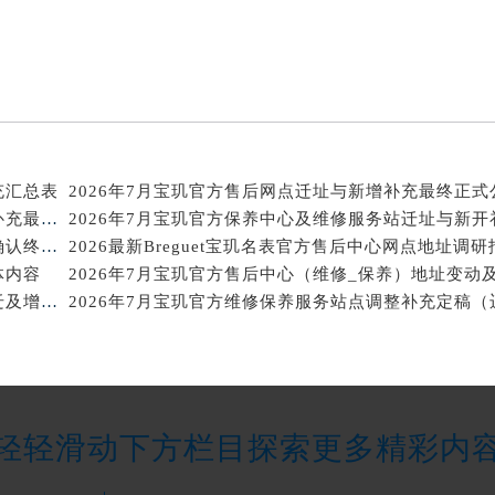
得利名表维修授权店1楼宝玑售后服务中心（需提前预约）
得利名表维修授权店1楼宝玑售后服务中心（需提前预约）
国际中心D座11层1102室宝玑售后服务中心（北京总部）（需
广场W3座6层602室宝玑售后服务中心（需提前预约）
先天下宝玑售后服务中心（需提前预约）
特大街宝玑售后服务中心（需提前预约）
充汇总表
2026年7月宝玑官方售后网点迁址与新增补充最终正式
街宝玑售后服务中心（需提前预约）
2026年7月宝玑官方售后维修中心搬迁及保养点新开补充最终通知确认
3号王府井百货名表维修宝玑售后服务中心（需提前预约）
2026年7月宝玑官方维修保养服务站点地址变动补充确认终稿文件
2026最新Breguet宝玑名表官方售后中心网点地址调研
体内容
玑售后服务中心（需提前预约）
2026年7月宝玑官方售后站点升级最终补充公告（搬迁及增设）
霍洛街宝玑售后服务中心（需提前预约）
央街宝玑售后服务中心（需提前预约）
街宝玑售后服务中心（需提前预约）
路宝玑售后服务中心（需提前预约）
大街宝玑售后服务中心（需提前预约）
轻轻滑动下方栏目探索更多精彩内
市光明街与额尔敦路交叉口宝玑售后服务中心（需提前预约）
安大街宝玑售后服务中心（需提前预约）