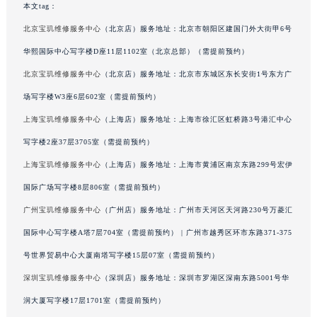
本文tag：
广西壮族自治区河池市金城江区金城江街道朝阳路宝玑售后服务中心（需提前预约）
北京宝玑维修服务中心
（北京店）服务地址：北京市朝阳区建国门外大街甲6号
广西壮族自治区贺州市八步区城东街道灵峰南路宝玑售后服务中心（需提前预约）
华熙国际中心写字楼D座11层1102室（北京总部）（需提前预约）
广西壮族自治区来宾市兴宾区桂中大道宝玑售后服务中心（需提前预约）
北京宝玑维修服务中心
（北京店）服务地址：北京市东城区东长安街1号东方广
广西壮族自治区柳州市城中区中山中路宝玑售后服务中心（需提前预约）
广西壮族自治区钦州市钦南区金海湾东大街宝玑售后服务中心（需提前预约）
场写字楼W3座6层602室（需提前预约）
广西壮族自治区梧州市万秀区龙湖镇高旺路宝玑售后服务中心（需提前预约）
上海宝玑维修服务中心
（上海店）服务地址：上海市徐汇区虹桥路3号港汇中心
广西壮族自治区玉林市玉州区金玉路宝玑售后服务中心（需提前预约）
写字楼2座37层3705室（需提前预约）
海南省儋州市儋州市那大镇兰洋北路宝玑售后服务中心（需提前预约）
上海宝玑维修服务中心
（上海店）服务地址：上海市黄浦区南京东路299号宏伊
海南省东方市八所镇解放西路宝玑售后服务中心（需提前预约）
国际广场写字楼8层806室（需提前预约）
海南省琼海市嘉积镇东风路宝玑售后服务中心（需提前预约）
广州宝玑维修服务中心
（广州店）服务地址：广州市天河区天河路230号万菱汇
海南省三沙市西沙区西沙群岛永兴岛北京路宝玑售后服务中心（需提前预约）
国际中心写字楼A塔7层704室（需提前预约） | 广州市越秀区环市东路371-375
海南省三亚市吉阳区迎宾路宝玑售后服务中心（需提前预约）
海南省万宁市万城镇解放路宝玑售后服务中心（需提前预约）
号世界贸易中心大厦南塔写字楼15层07室（需提前预约）
海南省文昌市文城镇教育东路宝玑售后服务中心（需提前预约）
深圳宝玑维修服务中心
（深圳店）服务地址：深圳市罗湖区深南东路5001号华
海南省五指山市通什镇三月三大道宝玑售后服务中心（需提前预约）
润大厦写字楼17层1701室（需提前预约）
香港特别行政区尖沙咀区油尖旺区广东道宝玑售后服务中心（需提前预约）