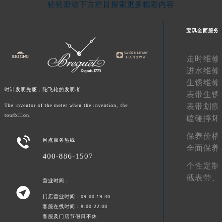
轻轻滑动下方栏目探索更多精彩内容
陕西省榆林市榆阳区长兴路宝玑售后服务中心（需提前预约）
新疆维吾尔自治区阿克苏市东大街宝玑售后服务中心（需提前预约）
宝玑全面服务
新疆维吾尔自治区阿拉尔市胜利大道宝玑售后服务中心（需提前预约）
新疆维吾尔自治区阿拉山口市友好路宝玑售后服务中心（需提前预约）
走时维修
新疆维吾尔自治区阿勒泰市解放路宝玑售后服务中心（需提前预约）
进水维修
新疆维吾尔自治区阿图什市光明路宝玑售后服务中心（需提前预约）
生锈维修
时计发明先驱，陀飞轮的发明者
表带生锈
新疆维吾尔自治区白杨市军垦路宝玑售后服务中心（需提前预约）
表带划痕
The inventor of the meter when the invention, the
新疆维吾尔自治区北屯市团结路宝玑售后服务中心（需提前预约）
tourbillon.
磕碰摔坏
新疆维吾尔自治区博乐市博乐市北京路宝玑售后服务中心（需提前预约）
保养价格
新疆维吾尔自治区昌吉市延安北路宝玑售后服务中心（需提前预约）

网点服务热线
全面保养
新疆维吾尔自治区阜康市博峰路宝玑售后服务中心（需提前预约）
400-886-1507
新疆维吾尔自治区哈密市伊州区建国北路宝玑售后服务中心（需提前预约）
个性定制
截表带、
新疆维吾尔自治区和田市和田市北京西路宝玑售后服务中心（需提前预约）
营业时间：

新疆维吾尔自治区胡杨河市胡杨河市胡杨路宝玑售后服务中心（需提前预约）
门店营业时间：09:00-19:30
新疆维吾尔自治区霍尔果斯市亚欧北路宝玑售后服务中心（需提前预约）
客服在线时间：8:00-22:00
客服及门店节假日不休
新疆维吾尔自治区喀什市解放北路宝玑售后服务中心（需提前预约）