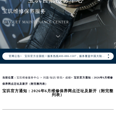
宝玑维修保养服务
BREGUET MAINTENANCE CENTER
2026年8月宝玑中国区售后服务网络优化升级公告
2026年8月宝玑全国官方售后客户服务热线：400-886-1507
▲
官网公告>
宝玑官方全国统一服务热线400-886-1507，服务覆盖中国大陆、香港、澳门、台湾全部区域（非大陆需加拨“+86”）
▼
2026年8月宝玑售后服务中心最新网点地址：
北京市朝阳区建国门外大街甲6号华熙国际中心写字楼D座11层1102室（北京总部）（需提前预约）
当前位置：
宝玑维修服务中心
>
问题/知识/资讯
>
成都
> 宝玑官方通知：2026年6月维修
北京市东城区东长安街1号东方广场写字楼W3座6层602室（需提前预约）
保养网点迁址及新开（附完整列表）
天津市和平区赤峰道136号天津国际金融中心写字楼26层2603室（需提前预约）
宝玑官方通知：2026年6月维修保养网点迁址及新开（附完整
上海市徐汇区虹桥路3号港汇中心写字楼2座37层3705室（需提前预约）
列表）
上海市黄浦区南京东路299号宏伊国际广场写字楼8层806室（需提前预约）
南京市秦淮区中山南路1号（新街口）南京中心写字楼22层C1-1室（需提前预约）
常州市新北区龙锦路1590号现代传媒中心写字楼5号楼10层1008室（需提前预约）