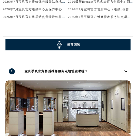
2026年7月宝玑官方维修保养服务站点地址变动补充确认终稿文件
2026最新Breguet宝玑名表官方售后中心网点地址调研报告
河南省信阳市浉河区东方红大道宝玑售后服务中心（需提前预约）
2026年7月宝玑官方维修中心及保养中心网点变动具体内容
2026年7月宝玑官方售后中心（维修_保养）地址变动及新增一览
河南省许昌市魏都区建安大道与八龙路交叉口宝玑售后服务中心（需提前预约）
2026年7月宝玑官方售后站点升级最终补充公告（搬迁及增设）
2026年7月宝玑官方维修保养服务站点调整补充定稿（迁址新增）
河南省郑州市二七区民主路10号华润大厦29层2905室宝玑售后服务中心（需提前预约）
河南省周口市川汇区七一路宝玑售后服务中心（需提前预约）
河南省驻马店市驿城区乐山大道与置地大道交叉口宝玑售后服务中心（需提前预约）
推荐阅读
湖北省鄂州市鄂城区文星大道宝玑售后服务中心（需提前预约）
湖北省黄冈市黄州区赤壁大道宝玑售后服务中心（需提前预约）
湖北省黄石市黄石港区武汉路宝玑售后服务中心（需提前预约）
1
宝玑手表官方售后维修服务点地址在哪呢？
湖北省荆门市东宝中天街步行街宝玑售后服务中心（需提前预约）
湖北省荆州市荆州区荆中路宝玑售后服务中心（需提前预约）
湖北省十堰市茅箭区人民北路宝玑售后服务中心（需提前预约）
湖北省随州市曾都区青年路宝玑售后服务中心（需提前预约）
湖北省咸宁市咸安区长安大道宝玑售后服务中心（需提前预约）
湖北省襄阳市樊城区长虹路与人民路交叉口宝玑售后服务中心（需提前预约）
湖北省孝感市孝南区复兴大道宝玑售后服务中心（需提前预约）
湖北省宜昌市西陵区夷陵大道与港窑路宝玑售后服务中心（需提前预约）