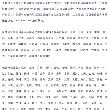
上述所有宝玑官方售后服务地址服务范围均为全国，全部可选择到店或邮寄服务，注意提
福建省莆田市城厢区霞林街道荔华东大道宝玑售后服务中心（需提前预约）
前预约即可。截至2026年6月3日，最新宝玑官方售后服务中心网点布局已覆盖34个省级
福建省三明市三元区东乾二路宝玑售后服务中心（需提前预约）
行政区，中国所有省份均可找到宝玑的官方售后服务门店，注意需拨打宝玑全国官方售后
福建省漳州市龙文区步港路宝玑售后服务中心（需提前预约）
服务热线：400-886-1507进行预约。
江苏省常州市新北区龙锦路1590号现代传媒中心5号楼10层1008室宝玑售后服务中心（需提前预约）
目前
宝玑售后
服务中心网点已覆盖全国34个省级行政区：北京、上海、天津、重庆、澳
江苏省淮安市清江浦区淮海北路宝玑售后服务中心（需提前预约）
门、香港、河北省、山西省、内蒙古自治区、辽宁省、吉林省、黑龙江省、江苏省、浙江
江苏省连云港市海州区通灌北路宝玑售后服务中心（需提前预约）
省、安徽省、福建省、江西省、山东省、台湾省、河南省、湖北省、湖南省、广东省、广
江苏省南京市秦淮区中山南路1号南京中心22层22-C1-C3室宝玑售后服务中心（需提前预约）
西壮族自治区、海南省、四川省、贵州省、云南省、西藏自治区、陕西省、甘肃省、青海
江苏省宿迁市宿城区西湖路宝玑售后服务中心（需提前预约）
省、宁夏回族自治区、新疆维吾尔自治区；
江苏省泰州市海陵区永定东路399号置地商务中心东塔（华润万象城）17层1706室宝玑售后服务中心（需提前预约）
江苏省徐州市鼓楼区淮海东路29号苏宁广场IFC国际金融中心35层3508室宝玑售后服务中心（需提前预约）
地级市已覆盖：北京、上海、广州、深圳、成都、杭州、天津、南京、重庆、郑州、长
沙、宁波、厦门、福州、南昌、金华、嘉兴、扬州、常州、绍兴、徐州、盐城、泰州、济
江苏省盐城市盐都区世纪大道5号盐城金融城写字楼1号楼16层1604室宝玑售后服务中心（需提前预约）
南、惠州、苏州、武汉、西安、青岛、无锡、温州、沈阳、大连、海口、三亚、佛山、东
江苏省扬州市邗江区国展路29号星耀天地写字楼1号楼18层1803室宝玑售后服务中心（需提前预约）
莞、珠海、哈尔滨、合肥、昆明、太原、石家庄、南宁、南通、长春、烟台、唐山、廊
江苏省镇江市京口区中山东路宝玑售后服务中心（需提前预约）
坊、保定、贵阳、泉州、台州、湖州、中山、乌鲁木齐、洛阳、邯郸、秦皇岛、澳门、西
江西省抚州市临川区赣东大道宝玑售后服务中心（需提前预约）
宁、潍坊、呼和浩特、沧州、鞍山、赣州、临沂、岳阳、平顶山、镇江、桂林、芜湖、汕
江西省赣州市章贡区文清路宝玑售后服务中心（需提前预约）
头、淄博、兰州、银川、郴州、大庆、张家口、衡阳、焦作、周口、邵阳、亳州、新乡、
江西省吉安市吉州区井冈山大道宝玑售后服务中心（需提前预约）
衡水、牡丹江、德州、聊城、包头、淮安、宜昌、许昌、邢台、宿迁、丽水、蚌埠、上