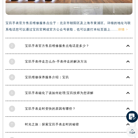
湖南省常德市武陵区人民路宝玑售后服务中心（需提前预约）
湖南省郴州市北湖区国庆北路宝玑售后服务中心（需提前预约）
宝玑手表官方售后维修服务点位于：北京市朝阳区及上海市黄浦区。详细的地址与联
湖南省衡阳市雁峰区解放路宝玑售后服务中心（需提前预约）
系电话您可以通过宝玑官网或官方公众号获取，也可以拨打本站页面上......
详情 >
湖南省怀化市鹤城区迎丰中路宝玑售后服务中心（需提前预约）
湖南省娄底市娄星区长青街宝玑售后服务中心（需提前预约）
2
宝玑手表官方售后维修服务点电话是多少？
湖南省邵阳市双清区东风路宝玑售后服务中心（需提前预约）
湖南省湘潭市雨湖区莲城大道宝玑售后服务中心（需提前预约）
3
宝玑手表停走怎么办-手表停走的解决方法
湖南省益阳市赫山区桃花仑路宝玑售后服务中心（需提前预约）
湖南省永州市冷水滩区永州大道与中兴路交叉口宝玑售后服务中心（需提前预约）
4
宝玑维修保养服务介绍 | 宝玑
湖南省岳阳市岳阳楼区东茅岭路宝玑售后服务中心（需提前预约）
湖南省张家界市永定区解放路宝玑售后服务中心（需提前预约）
5
宝玑手表磁化了该如何处理|宝玑技师为您讲解
湖南省长沙市芙蓉区建湘路393号世茂环球金融中心写字楼10层1013室宝玑售后服务中心（需提前预约）
6
宝玑手表走时变快的原因有哪些？
湖南省株洲市芦淞区建设南路宝玑售后服务中心（需提前预约）

甘肃省白银市白银区北京路宝玑售后服务中心（需提前预约）
7
时光之旅：探索宝玑手表走时的秘密
甘肃省定西市安定区解放路宝玑售后服务中心（需提前预约）

甘肃省敦煌市沙州镇阳关中路宝玑售后服务中心（需提前预约）