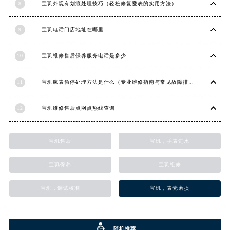
8
宝玑外观有划痕处理技巧（轻松修复爱表的实用方法）
甘肃省合作市人民街宝玑售后服务中心（需提前预约）
甘肃省嘉峪关市雄关区新华中路宝玑售后服务中心（需提前预约）
9
宝玑电话门店地址在哪里
甘肃省金昌市金川区北京路宝玑售后服务中心（需提前预约）
甘肃省酒泉市肃州区西大街宝玑售后服务中心（需提前预约）
10
宝玑维修售后保养服务电话是多少
甘肃省临夏市城南街道团结路宝玑售后服务中心（需提前预约）
11
宝玑腕表偷停处理方法是什么（专业维修指南与常见故障排查）
甘肃省陇南市武都区人民路宝玑售后服务中心（需提前预约）
甘肃省平凉市崆峒区西大街宝玑售后服务中心（需提前预约）
12
宝玑维修售后点网点热线查询
甘肃省庆阳市西峰区南大街宝玑售后服务中心（需提前预约）
甘肃省天水市秦州区民主路宝玑售后服务中心（需提前预约）
甘肃省武威市凉州区迎宾路宝玑售后服务中心（需提前预约）
宝玑售后
宝玑，手表进水
甘肃省张掖市甘州区民乐北路宝玑售后服务中心（需提前预约）
宝玑保养
宝玑维修
宁夏回族自治区固原市原州区文化街宝玑售后服务中心（需提前预约）
宁夏回族自治区石嘴山市大武口区贺兰山路宝玑售后服务中心（需提前预约）
宝玑，调试校准
宝玑，表壳磨损
宁夏回族自治区吴忠市利通区开元大道宝玑售后服务中心（需提前预约）
宁夏回族自治区银川市兴庆区新华东路97号新百中心C馆一层C1-18号商铺宝玑售后服务中心（需提前预约）
宁夏回族自治区中卫市沙坡头区鼓楼东街宝玑售后服务中心（需提前预约）
随机推荐