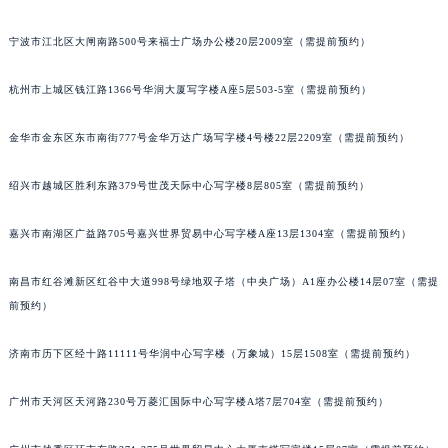
苏州市苏州工业园区星港街199号苏州中心办公楼C座22层08室（需提前预约）
宁波市江北区大闸南路500号来福士广场办公楼20层2009室（需提前预约）
武汉市江汉区解放大道686号世界贸易大厦38层09室（需提前预约）
南宁市青秀区金湖路59号地王大厦12楼1224室（需提前预约）
杭州市上城区钱江路1366号华润大厦写字楼A座5层503-5室（需提前预约）
合肥市蜀山区潜山路111号万象城华润大厦B座12楼03室（需提前预约）
泉州市丰泽区宝洲路729号浦西万达中心写字楼A座7楼709室（需提前预约）
金华市金东区东市南街777号金华万达广场写字楼4号楼22层2209室（需提前预约）
青岛市南区山东路6号华润大厦B座22层04室（需提前预约）
绍兴市越城区胜利东路379号世茂天际中心写字楼8层805室（需提前预约）
烟台市芝罘区胜利路139号万达金融中心A座907室（需提前预约）
长春市朝阳区西安大路727号中银大厦A座(旺进大厦)18层09室（需提前预约）
嘉兴市南湖区广益路705号嘉兴世界贸易中心写字楼A座13层1304室（需提前预约）
贵阳市南明区都司高架桥路33号亨特国际金融中心14楼14D（需提前预约）
昆明市盘龙区北京路928号同德昆明广场写字楼10层06室（需提前预约）
南昌市红谷滩新区红谷中大道998号绿地双子塔（中央广场）A1座办公楼14层07室（需提
石家庄市长安区中山东路39号勒泰中心写字楼B座13层07室（需提前预约）
前预约）
西安市碑林区南关正街88号华侨城长安国际中心E座6楼10室（需提前预约）
济南市历下区经十路11111号华润中心写字楼（万象城）15层1508室（需提前预约）
海口市龙华区金贸东路5号海口华润大厦B座17层1707室（需提前预约）
唐山市路南区新华东道100号万达广场写字楼A座10层1002室（需提前预约）
广州市天河区天河路230号万菱汇国际中心写字楼A塔7层704室（需提前预约）
台州市椒江区东海大道1800号腾达中心东1幢20楼2002室（需提前预约）
内蒙古自治区呼和浩特市玉泉区大学西街70号华润万象城写字楼（鄂尔多斯大厦）23层2326室（需提前预约）