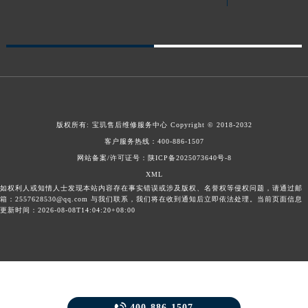
新疆维吾尔自治区可克达拉市幸福路宝玑售后服务中心（需提前预约）
新疆维吾尔自治区克拉玛依市克拉玛依区友谊路宝玑售后服务中心（需提前预约）
新疆维吾尔自治区库车市库车市文化东路宝玑售后服务中心（需提前预约）
新疆维吾尔自治区库尔勒市库尔勒市人民东路宝玑售后服务中心（需提前预约）
新疆维吾尔自治区奎屯市团结西街宝玑售后服务中心（需提前预约）
新疆维吾尔自治区昆玉市昆泉街宝玑售后服务中心（需提前预约）
版权所有:
宝玑售后维修服务中心
Copyright © 2018-2032
新疆维吾尔自治区沙湾市三道河子镇世纪大道南路宝玑售后服务中心（需提前预约）
客户服务热线：
400-886-1507
新疆维吾尔自治区石河子市北二路宝玑售后服务中心（需提前预约）
网站备案/许可证号：陕ICP备2025073640号-8
新疆维吾尔自治区双河市光明路宝玑售后服务中心（需提前预约）
XML
新疆维吾尔自治区塔城市塔城地区闻琴路宝玑售后服务中心（需提前预约）
如权利人或知情人士发现本站内容存在事实错误或涉及版权、名誉权等侵权问题，请通过邮
箱：2557628530@qq.com 与我们联系，我们将在收到通知后立即依法处理。当前页面信息
新疆维吾尔自治区铁门关市兴疆路宝玑售后服务中心（需提前预约）
更新时间：2026-08-08T14:04:20+08:00
新疆维吾尔自治区图木舒克市图木舒克市中兴街宝玑售后服务中心（需提前预约）
新疆维吾尔自治区吐鲁番市高昌区文化中路文化中路宝玑售后服务中心（需提前预约）
新疆维吾尔自治区乌苏市乌鲁木齐北路宝玑售后服务中心（需提前预约）
新疆维吾尔自治区五家渠市长征西街宝玑售后服务中心（需提前预约）
新疆维吾尔自治区新星市东风路宝玑售后服务中心（需提前预约）
400-886-1507