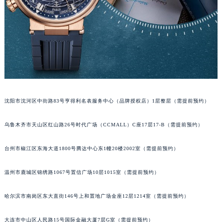
辽宁省铁岭市银州区南马路宝玑售后服务中心（需提前预约）
辽宁省营口市站前区市府路与渤海大街交叉口宝玑售后服务中心（需提前预约）
辽宁省沈阳市沈河区中街路137号亨得利名表维修授权店1楼宝玑售后服务中心（需提前预约）
辽宁省沈阳市沈河区中街路83号亨得利名表维修授权店1楼宝玑售后服务中心（需提前预约）
北京市朝阳区建国门外大街甲6号华熙国际中心D座11层1102室宝玑售后服务中心（北京总部）（需提前预约）
北京市东城区东长安街1号王府井东方广场W3座6层602室宝玑售后服务中心（需提前预约）
河北省保定市竞秀区朝阳北大街北国先天下宝玑售后服务中心（需提前预约）
沈阳市沈河区中街路83号亨得利名表服务中心（品牌授权店）1层整层（需提前预约）
内蒙古自治区阿拉善盟市左旗土尔扈特大街宝玑售后服务中心（需提前预约）
内蒙古自治区巴彦淖尔市临河区新华街宝玑售后服务中心（需提前预约）
乌鲁木齐市天山区红山路26号时代广场（CCMALL）C座17层17-B（需提前预约）
内蒙古自治区包头市青山区幸福路甲3号王府井百货名表维修宝玑售后服务中心（需提前预约）
台州市椒江区东海大道1800号腾达中心东1幢20楼2002室（需提前预约）
内蒙古自治区赤峰市红山区哈达街宝玑售后服务中心（需提前预约）
内蒙古自治区鄂尔多斯市东胜区伊金霍洛街宝玑售后服务中心（需提前预约）
温州市鹿城区锦绣路1067号置信广场10层1015室（需提前预约）
内蒙古自治区呼伦贝尔市海拉尔区中央街宝玑售后服务中心（需提前预约）
内蒙古自治区通辽市科尔沁区明仁大街宝玑售后服务中心（需提前预约）
哈尔滨市南岗区东大直街146号上和置地广场金座12层1214室（需提前预约）
内蒙古自治区乌海市海勃湾区人民南路宝玑售后服务中心（需提前预约）
内蒙古自治区乌兰察布市集宁区恩和大街宝玑售后服务中心（需提前预约）
大连市中山区人民路15号国际金融大厦7层G室（需提前预约）