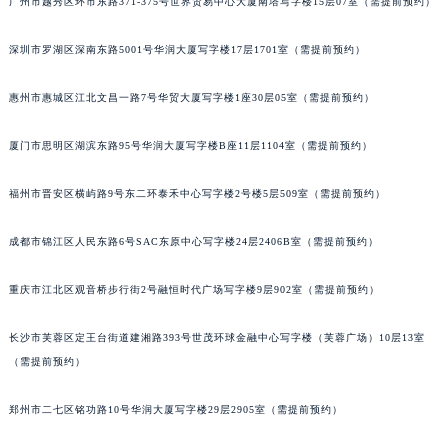
广州市越秀区环市东路371-375号世界贸易中心大厦南塔写字楼15层07室（需提前预约）
甘肃省兰州市七里河区西津西路16号兰州中心写字楼21层2102室（需提前预约）
重庆市解放碑渝中区民权路28号英利国际金融中心写字楼20层01室（需提前预约）
深圳市罗湖区深南东路5001号华润大厦写字楼17层1701室（需提前预约）
黑龙江省大庆市萨尔图区会战大街宝玑售后服务中心（需提前预约）
惠州市惠城区江北文昌一路7号华贸大厦写字楼1座30层05室（需提前预约）
黑龙江省鹤岗市向阳区红军路宝玑售后服务中心（需提前预约）
黑龙江省黑河市爱辉区中央街宝玑售后服务中心（需提前预约）
厦门市思明区湖滨东路95号华润大厦写字楼B座11层1104室（需提前预约）
黑龙江省鸡西市鸡冠区红军路宝玑售后服务中心（需提前预约）
黑龙江省佳木斯市向阳区长安路宝玑售后服务中心（需提前预约）
福州市晋安区横屿路9号东二环泰禾中心写字楼2号楼5层509室（需提前预约）
黑龙江省牡丹江市东安区太平路宝玑售后服务中心（需提前预约）
成都市锦江区人民东路6号SAC东原中心写字楼24层2406B室（需提前预约）
黑龙江省七台河市桃山区大同街宝玑售后服务中心（需提前预约）
黑龙江省齐齐哈尔市龙沙区龙华路宝玑售后服务中心（需提前预约）
重庆市江北区观音桥步行街2号融恒时代广场写字楼9层902室（需提前预约）
黑龙江省双鸭山市尖山区新兴大街宝玑售后服务中心（需提前预约）
黑龙江省绥化市北林区新华街与康庄路交叉口宝玑售后服务中心（需提前预约）
长沙市芙蓉区定王台街道建湘路393号世茂环球金融中心写字楼（芙蓉广场）10层13室
黑龙江省伊春市伊美区通河路宝玑售后服务中心（需提前预约）
（需提前预约）
吉林省白城市洮北区明仁南街宝玑售后服务中心（需提前预约）
郑州市二七区铭功路10号华润大厦写字楼29层2905室（需提前预约）
吉林省白山市浑江区浑江大街宝玑售后服务中心（需提前预约）
吉林省吉林市船营区河南街宝玑售后服务中心（需提前预约）