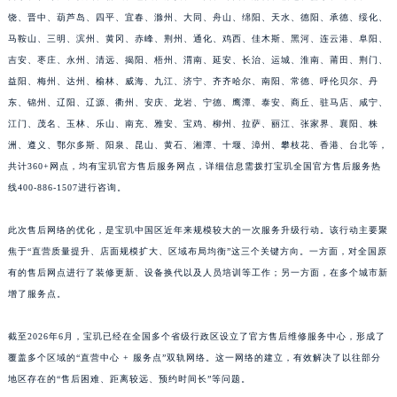
饶、晋中、葫芦岛、四平、宜春、滁州、大同、舟山、绵阳、天水、德阳、承德、绥化、
江西省景德镇市珠山区珠山中路宝玑售后服务中心（需提前预约）
马鞍山、三明、滨州、黄冈、赤峰、荆州、通化、鸡西、佳木斯、黑河、连云港、阜阳、
江西省九江市浔阳区浔阳路宝玑售后服务中心（需提前预约）
吉安、枣庄、永州、清远、揭阳、梧州、渭南、延安、长治、运城、淮南、莆田、荆门、
江西省南昌市红谷滩新区红谷中大道998号绿地双子塔（中央广场）A1座办公楼14层1407室宝玑售后服务中心（需提前预约）
益阳、梅州、达州、榆林、威海、九江、济宁、齐齐哈尔、南阳、常德、呼伦贝尔、丹
江西省萍乡市安源区萍安北大道与康庄路交叉口宝玑售后服务中心（需提前预约）
东、锦州、辽阳、辽源、衢州、安庆、龙岩、宁德、鹰潭、泰安、商丘、驻马店、咸宁、
江西省上饶市信州区滨江西路宝玑售后服务中心（需提前预约）
江门、茂名、玉林、乐山、南充、雅安、宝鸡、柳州、拉萨、丽江、张家界、襄阳、株
江西省新余市渝水区北湖西路宝玑售后服务中心（需提前预约）
洲、遵义、鄂尔多斯、阳泉、昆山、黄石、湘潭、十堰、漳州、攀枝花、香港、台北等，
共计360+网点，均有宝玑官方售后服务网点，详细信息需拨打宝玑全国官方售后服务热
江西省宜春市袁州区中山中路宝玑售后服务中心（需提前预约）
线400-886-1507进行咨询。
江西省鹰潭市月湖区胜利东路宝玑售后服务中心（需提前预约）
山东省德州市德城区东风中路宝玑售后服务中心（需提前预约）
此次售后网络的优化，是宝玑中国区近年来规模较大的一次服务升级行动。该行动主要聚
山东省东营市东营区济南路宝玑售后服务中心（需提前预约）
焦于“直营质量提升、店面规模扩大、区域布局均衡”这三个关键方向。一方面，对全国原
山东省济南市历下区经十路11111号华润中心写字楼（万象城）15层1508室宝玑售后服务中心（需提前预约）
有的售后网点进行了装修更新、设备换代以及人员培训等工作；另一方面，在多个城市新
山东省济宁市任城区太白楼路宝玑售后服务中心（需提前预约）
增了服务点。
山东省莱芜市文化南路8号银座商城名表维修一楼名表维修宝玑售后服务中心（需提前预约）
截至2026年6月，宝玑已经在全国多个省级行政区设立了官方售后维修服务中心，形成了
山东省临沂市兰山区解放路宝玑售后服务中心（需提前预约）
覆盖多个区域的“直营中心 + 服务点”双轨网络。这一网络的建立，有效解决了以往部分
山东省日照市东港区烟台路宝玑售后服务中心（需提前预约）
地区存在的“售后困难、距离较远、预约时间长”等问题。
山东省泰安市泰山区财源街道泰山大街宝玑售后服务中心（需提前预约）