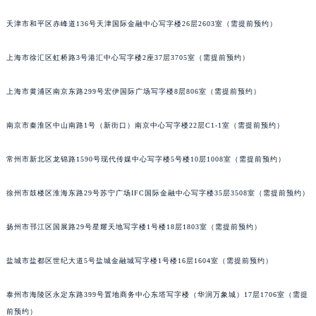
福州市鼓楼区五四路128-1号恒力城写字楼15层03室（需提前预约）
天津市和平区赤峰道136号天津国际金融中心写字楼26层2603室（需提前预约）
成都市锦江区人民东路6号SAC东原中心写字楼24层2406B室（需提前预约）
重庆市江北区观音桥步行街2号融恒时代广场写字楼9层902室（需提前预约）
上海市徐汇区虹桥路3号港汇中心写字楼2座37层3705室（需提前预约）
长沙市芙蓉区定王台街道建湘路393号世茂环球金融中心写字楼（芙蓉广场）10层13室（需提前预约）
上海市黄浦区南京东路299号宏伊国际广场写字楼8层806室（需提前预约）
郑州市二七区铭功路10号华润大厦写字楼29层2905室（需提前预约）
太原市迎泽区解放路15号亨得利名表服务中心（品牌授权店）3层整层（需提前预约）
南京市秦淮区中山南路1号（新街口）南京中心写字楼22层C1-1室（需提前预约）
沈阳市沈河区中街路137号亨得利名表服务中心（品牌授权店）1层整层（需提前预约）
沈阳市沈河区中街路83号亨得利名表服务中心（品牌授权店）1层整层（需提前预约）
常州市新北区龙锦路1590号现代传媒中心写字楼5号楼10层1008室（需提前预约）
乌鲁木齐市天山区红山路26号时代广场（CCMALL）C座17层17-B（需提前预约）
温州市鹿城区锦绣路1067号置信广场10层1015室（需提前预约）
徐州市鼓楼区淮海东路29号苏宁广场IFC国际金融中心写字楼35层3508室（需提前预约）
哈尔滨市道里区友谊西路600号富力中心T2座写字楼29层03室（需提前预约）
扬州市邗江区国展路29号星耀天地写字楼1号楼18层1803室（需提前预约）
大连市中山区人民路15号国际金融大厦7层G室（需提前预约）
佛山市禅城区季华五路57号万科金融中心C座12层1205室（需提前预约）
盐城市盐都区世纪大道5号盐城金融城写字楼1号楼16层1604室（需提前预约）
东莞市东城街道鸿福东路1号民盈国贸中心T1写字楼9层907室（需提前预约）
无锡市梁溪区人民中路139号恒隆广场写字楼1座11层1104室（需提前预约）
泰州市海陵区永定东路399号置地商务中心东塔写字楼（华润万象城）17层1706室（需提
南通市崇川区工农路57号圆融广场写字楼16层1603室（需提前预约）
前预约）