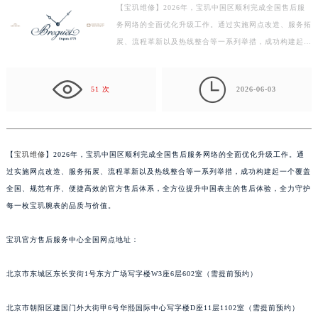
【宝玑维修】2026年，宝玑中国区顺利完成全国售后服
徐州市鼓楼区淮海东路29号苏宁广场IFC国际金融中心写字楼35层3508室（需提前预约）
务网络的全面优化升级工作。通过实施网点改造、服务拓
扬州市邗江区国展路29号星耀天地写字楼1号楼18层1803室（需提前预约）
展、流程革新以及热线整合等一系列举措，成功构建起一
盐城市盐都区世纪大道5号盐城金融城写字楼1号楼16层1604室（需提前预约）
个覆盖全国、规范有序、便捷高效的官方售后体系，全
泰州市海陵区永定东路399号置地商务中心东塔写字楼（华润万象城）17层1706室（需提前预约）
方…

51 次
2026-06-03
宁波市江北区大闸南路500号来福士广场办公楼20层2009室（需提前预约）
杭州市上城区钱江路1366号华润大厦写字楼A座5层503-5室（需提前预约）
金华市金东区东市南街777号金华万达广场写字楼4号楼22层2209室（需提前预约）
绍兴市越城区胜利东路379号世茂天际中心写字楼8层805室（需提前预约）
【
宝玑维修
】2026年，宝玑中国区顺利完成全国售后服务网络的全面优化升级工作。通
过实施网点改造、服务拓展、流程革新以及热线整合等一系列举措，成功构建起一个覆盖
嘉兴市南湖区广益路705号嘉兴世界贸易中心写字楼A座13层1304室（需提前预约）
全国、规范有序、便捷高效的官方售后体系，全方位提升中国表主的售后体验，全力守护
南昌市红谷滩新区红谷中大道998号绿地双子塔（中央广场）A1座办公楼14层07室（需提前预约）
每一枚宝玑腕表的品质与价值。
济南市历下区经十路11111号华润中心写字楼（万象城）15层1508室（需提前预约）
广州市天河区天河路230号万菱汇国际中心写字楼A塔7层704室（需提前预约）
宝玑官方售后服务中心全国网点地址：
广州市越秀区环市东路371-375号世界贸易中心大厦南塔写字楼15层07室（需提前预约）
深圳市罗湖区深南东路5001号华润大厦写字楼17层1701室（需提前预约）
北京市东城区东长安街1号东方广场写字楼W3座6层602室（需提前预约）
惠州市惠城区江北文昌一路7号华贸大厦写字楼1座30层05室（需提前预约）
北京市朝阳区建国门外大街甲6号华熙国际中心写字楼D座11层1102室（需提前预约）
厦门市思明区湖滨东路95号华润大厦写字楼B座11层1104室（需提前预约）