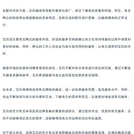
澳门特别行政区风顺堂区南湾大马路宝玑售后服务中心（需提前预约）
在配件供应方面，宝玑确保所有配件都来自原厂，保证了腕表的质量和性能。而且，售后
澳门特别行政区花地玛堂区关闸广场宝玑售后服务中心（需提前预约）
网点的制表师会根据腕表的具体情况，选择合适的配件进行更换，以确保腕表的正常运
澳门特别行政区花王堂区大三巴商圈宝玑售后服务中心（需提前预约）
行。
澳门特别行政区嘉模堂区官也街宝玑售后服务中心（需提前预约）
宝玑还注重售后网点的服务环境。舒适的服务空间能够让表主在等待维修的过程中感受到
澳门省路氹城市金光大道宝玑售后服务中心（需提前预约）
更好的体验。同时，网点的工作人员也会为表主提供周到的服务，让表主感受到宝玑的关
澳门特别行政区望德堂区塔石广场宝玑售后服务中心（需提前预约）
怀。
福建省福州市鼓楼区五四路128-1号恒力城写字楼15层03室宝玑售后服务中心（需提前预约）
福建省厦门市思明区湖滨东路95号万象城华润大厦B座11层1104室宝玑售后服务中心（需提前预约）
随着市场的发展和消费者需求的变化，宝玑不断对售后体系进行优化和完善。通过不断提
广东省潮州市潮安区新风路与潮汕路交汇处宝玑售后服务中心（需提前预约）
升服务质量和效率，宝玑希望能够为表主提供更加优质的售后保障。
广东省广州市天河区天河路230号万菱汇国际中心A塔7层704室宝玑售后服务中心（需提前预约）
在未来，宝玑将继续加强售后网络的建设，进一步拓展服务范围，提高服务水平。同时，
广东省广州市越秀区环市东路371-375号世界贸易中心大厦南塔15层1507室宝玑售后服务中心（需提前预约）
也会不断加强与表主的沟通和互动，了解表主的需求和意见，以便更好地改进售后服务。
广东省河源市源城区越王大道宝玑售后服务中心（需提前预约）
广东省惠州市惠城区江北文昌一路7号华贸大厦1座30层3005室宝玑售后服务中心（需提前预约）
宝玑的官方售后体系是其品牌形象的重要组成部分。通过提供专业、优质的售后服务，宝
广东省江门市蓬江区广场西路宝玑售后服务中心（需提前预约）
玑不仅能够满足表主的需求，还能够增强表主对品牌的信任和忠诚度。
广东省揭阳市榕城进贤门步行街宝玑售后服务中心（需提前预约）
广东省茂名市电白区水东街道迎宾大道宝玑售后服务中心（需提前预约）
对于表主来说，选择宝玑的官方售后是保障腕表品质和价值的重要选择。在遇到腕表问题