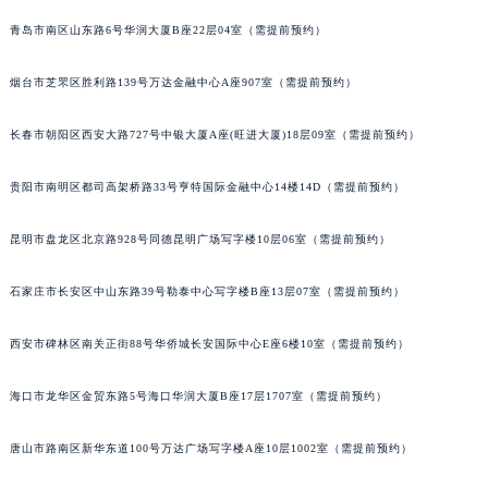
安徽省亳州市谯城区魏武大道宝玑售后服务中心（需提前预约）
青岛市南区山东路6号华润大厦B座22层04室（需提前预约）
安徽省池州市贵池区长江路宝玑售后服务中心（需提前预约）
烟台市芝罘区胜利路139号万达金融中心A座907室（需提前预约）
安徽省滁州市琅琊区南谯北路宝玑售后服务中心（需提前预约）
安徽省阜阳市颍州区颍州北路宝玑售后服务中心（需提前预约）
长春市朝阳区西安大路727号中银大厦A座(旺进大厦)18层09室（需提前预约）
安徽省淮北市相山区淮海路宝玑售后服务中心（需提前预约）
安徽省淮南市田家庵区国庆中路宝玑售后服务中心（需提前预约）
贵阳市南明区都司高架桥路33号亨特国际金融中心14楼14D（需提前预约）
安徽省黄山市屯溪区黄山西路宝玑售后服务中心（需提前预约）
安徽省六安市金安区解放中路宝玑售后服务中心（需提前预约）
昆明市盘龙区北京路928号同德昆明广场写字楼10层06室（需提前预约）
安徽省马鞍山市雨山区湖南西路宝玑售后服务中心（需提前预约）
石家庄市长安区中山东路39号勒泰中心写字楼B座13层07室（需提前预约）
安徽省宿州市埇桥区人民中路宝玑售后服务中心（需提前预约）
安徽省铜陵市铜官区石城大道宝玑售后服务中心（需提前预约）
西安市碑林区南关正街88号华侨城长安国际中心E座6楼10室（需提前预约）
安徽省芜湖市镜湖区中山路步行街宝玑售后服务中心（需提前预约）
安徽省宣城市宣州区叠嶂西路宝玑售后服务中心（需提前预约）
海口市龙华区金贸东路5号海口华润大厦B座17层1707室（需提前预约）
福建省龙岩市新罗区九一南路宝玑售后服务中心（需提前预约）
唐山市路南区新华东道100号万达广场写字楼A座10层1002室（需提前预约）
福建省南平市建阳区人民西路宝玑售后服务中心（需提前预约）
福建省宁德市蕉城区天湖东路宝玑售后服务中心（需提前预约）