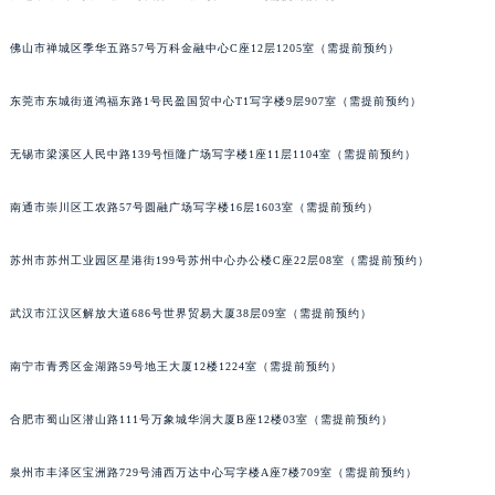
内蒙古自治区锡林郭勒盟市锡林浩特市光明街与额尔敦路交叉口宝玑售后服务中心（需提前预约）
佛山市禅城区季华五路57号万科金融中心C座12层1205室（需提前预约）
内蒙古自治区兴安盟市乌兰浩特市兴安大街宝玑售后服务中心（需提前预约）
山西省大同市平城区迎宾街宝玑售后服务中心（需提前预约）
东莞市东城街道鸿福东路1号民盈国贸中心T1写字楼9层907室（需提前预约）
山西省晋城市城区黄华街宝玑售后服务中心（需提前预约）
山西省晋中市榆次区顺城街宝玑售后服务中心（需提前预约）
无锡市梁溪区人民中路139号恒隆广场写字楼1座11层1104室（需提前预约）
山西省临汾市尧都区解放路宝玑售后服务中心（需提前预约）
南通市崇川区工农路57号圆融广场写字楼16层1603室（需提前预约）
山西省吕梁市离石区永宁中路与建设街交叉口宝玑售后服务中心（需提前预约）
山西省朔州市朔城区怡西路与鄯阳西街交汇处宝玑售后服务中心（需提前预约）
苏州市苏州工业园区星港街199号苏州中心办公楼C座22层08室（需提前预约）
山西省忻州市忻府区和平东街与七一南路交叉口宝玑售后服务中心（需提前预约）
山西省阳泉市郊区平阳东街与新城大道交叉口宝玑售后服务中心（需提前预约）
武汉市江汉区解放大道686号世界贸易大厦38层09室（需提前预约）
山西省运城市盐湖区河东街宝玑售后服务中心（需提前预约）
山西省长治市潞州区英雄中路宝玑售后服务中心（需提前预约）
南宁市青秀区金湖路59号地王大厦12楼1224室（需提前预约）
山西省太原市迎泽区迎泽街道解放路15号亨得利名表维修授权店3楼宝玑售后服务中心（需提前预约）
合肥市蜀山区潜山路111号万象城华润大厦B座12楼03室（需提前预约）
天津市和平区赤峰道136号天津国际金融中心26层2603室宝玑售后服务中心（需提前预约）
安徽省安庆市迎江区人民路宝玑售后服务中心（需提前预约）
泉州市丰泽区宝洲路729号浦西万达中心写字楼A座7楼709室（需提前预约）
安徽省蚌埠市蚌山区淮河路宝玑售后服务中心（需提前预约）