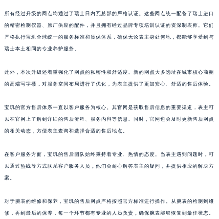
山东省威海市环翠区新威海路89号振华商厦一楼名表维修宝玑售后服务中心（需提前预约）
所有经过升级的网点均通过了瑞士日内瓦总部的严格认证。这些网点统一配备了瑞士进口
山东省潍坊市奎文区东风东街宝玑售后服务中心（需提前预约）
的精密检测仪器、原厂供应的配件，并且拥有经过品牌专项培训认证的资深制表师。它们
严格执行宝玑全球统一的服务标准和质保体系，确保无论表主身处何地，都能够享受到与
山东省枣庄市滕州市北辛路与善国路交叉口宝玑售后服务中心（需提前预约）
瑞士本土相同的专业养护服务。
山东省淄博市张店区金晶大道宝玑售后服务中心（需提前预约）
上海市黄浦区南京东路299号宏伊国际广场写字楼8层806室宝玑售后服务中心（需提前预约）
此外，本次升级还着重强化了网点的私密性和舒适度。新的网点大多选址在城市核心商圈
上海市徐汇区虹桥路3号港汇中心2座37层3705室宝玑售后服务中心（需提前预约）
的高端写字楼，对服务空间布局进行了优化，为表主提供了更加安心、舒适的售后体验。
浙江省杭州市上城区钱江路1366号华润大厦A座5层503-5室宝玑售后服务中心（需提前预约）
浙江省湖州市吴兴区劳动路宝玑售后服务中心（需提前预约）
宝玑的官方售后体系一直以客户服务为核心。其官网是获取售后信息的重要渠道，表主可
以在官网上了解到详细的售后流程、服务内容等信息。同时，官网也会及时更新售后网点
浙江省嘉兴市南湖区广益路705号嘉兴世界贸易中心A座13层1304室宝玑售后服务中心（需提前预约）
的相关动态，方便表主查询和选择合适的售后地点。
浙江省金华市金东区东市南街777号金华万达广场4号楼22楼2209室宝玑售后服务中心（需提前预约）
浙江省丽水市莲都区解放街宝玑售后服务中心（需提前预约）
在客户服务方面，宝玑的售后团队始终秉持着专业、热情的态度。当表主遇到问题时，可
浙江省宁波市江北区大闸南路500号来福士广场办公楼20层2009室宝玑售后服务中心（需提前预约）
以通过热线等方式联系客户服务人员，他们会耐心解答表主的疑问，并提供相应的解决方
浙江省衢州市柯城区上街宝玑售后服务中心（需提前预约）
案。
浙江省绍兴市越城区胜利东路379号世茂天际中心写字楼8层805室宝玑售后服务中心（需提前预约）
对于腕表的维修和保养，宝玑的售后网点严格按照官方标准进行操作。从腕表的检测到维
浙江省舟山市定海区解放东路宝玑售后服务中心（需提前预约）
修，再到最后的保养，每一个环节都有专业的人员负责，确保腕表能够恢复到最佳状态。
澳门特别行政区大堂区议事亭前地（新马路）宝玑售后服务中心（需提前预约）