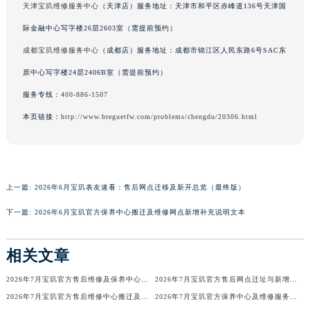
天津宝玑维修服务中心
（天津店）服务地址：天津市和平区赤峰道136号天津国
香港特别行政区金钟区中西区金钟道宝玑售后服务中心（需提前预约）
际金融中心写字楼26层2603室（需提前预约）
香港特别行政区九龙区油尖旺区弥敦道宝玑售后服务中心（需提前预约）
成都宝玑维修服务中心
（成都店）服务地址：成都市锦江区人民东路6号SAC东
香港特别行政区铜锣湾区湾仔区轩尼诗道宝玑售后服务中心（需提前预约）
原中心写字楼24层2406B室（需提前预约）
河南省安阳市文峰区解放大道宝玑售后服务中心（需提前预约）
河南省鹤壁市淇滨区九州路宝玑售后服务中心（需提前预约）
服务专线：
400-886-1507
河南省济源市沁园街道济水大道宝玑售后服务中心（需提前预约）
本页链接：
http://www.breguetfw.com/problems/chengdu/20306.html
河南省焦作市解放区解放路宝玑售后服务中心（需提前预约）
河南省开封市鼓楼区中山路宝玑售后服务中心（需提前预约）
河南省洛阳市西工区中州中路与解放路交叉口宝玑售后服务中心（需提前预约）
上一篇:
2026年6月宝玑表友速看：售后网点迁移及新开总览（最终版）
河南省漯河市源汇区交通路宝玑售后服务中心（需提前预约）
河南省南阳市宛城区范蠡东路与南都路交叉口宝玑售后服务中心（需提前预约）
下一篇:
2026年6月宝玑官方保养中心搬迁及维修网点新增补充说明文本
河南省平顶山市卫东区建设路宝玑售后服务中心（需提前预约）
河南省濮阳市大华龙区开州路绿城路交叉口宝玑售后服务中心（需提前预约）
相关文章
河南省三门峡市湖滨区和平路宝玑售后服务中心（需提前预约）
2026年7月宝玑官方售后维修及保养中心网点更新补充汇总表
2026年7月宝玑官方售后网点迁址与新增补充最终正式公告
河南省商丘市梁园区神火大道宝玑售后服务中心（需提前预约）
2026年7月宝玑官方售后维修中心搬迁及保养点新开补充最终通知确认
2026年7月宝玑官方保养中心及维修服务站迁址与新开补充总览
河南省新乡市红旗区人民路宝玑售后服务中心（需提前预约）