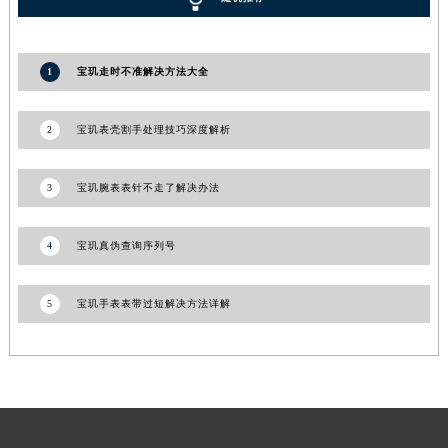
青海省果洛藏族自治州玛沁县团结路宝玑售后服务中心（需提前预约）
青海省海北藏族自治州海晏县将军路宝玑售后服务中心（需提前预约）
1
宝玑走时不准解决方法大全
青海省海东市乐都区滨河路宝玑售后服务中心（需提前预约）
青海省海南藏族自治州共和县青海湖大街宝玑售后服务中心（需提前预约）
2
宝玑表壳割手处理技巧深度解析
青海省海西蒙古族藏族自治州德令哈市柴达木路宝玑售后服务中心（需提前预约）
青海省黄南藏族自治州同仁市德合隆路宝玑售后服务中心（需提前预约）
3
宝玑腕表表针不走了解决办法
青海省西宁市城西区海湖新区西关大道宝玑售后服务中心（需提前预约）
青海省玉树藏族自治州结古镇胜利路宝玑售后服务中心（需提前预约）
陕西省安康市汉滨区金州路宝玑售后服务中心（需提前预约）
4
宝玑真伪查询序列号
陕西省宝鸡市渭滨区经二路宝玑售后服务中心（需提前预约）
陕西省汉中市汉台区北大街宝玑售后服务中心（需提前预约）
5
宝玑手表表带过短解决方法详解
陕西省商洛市商州区州城街宝玑售后服务中心（需提前预约）
陕西省铜川市王益区红旗街宝玑售后服务中心（需提前预约）
陕西省渭南市临渭区东风大街宝玑售后服务中心（需提前预约）
陕西省咸阳市秦都区沣西新城统一西路与白马河路交汇处宝玑售后服务中心（需提前预约）
陕西省延安市宝塔区中心街宝玑售后服务中心（需提前预约）