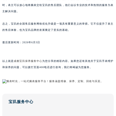
时，表主可以放心地将腕表交给宝玑的售后团队，他们会以专业的技术和热情的服务为表
广东省梅州市梅江区金燕大道宝玑售后服务中心（需提前预约）
主解决问题。
广东省清远市清城区湖西路宝玑售后服务中心（需提前预约）
广东省汕头市龙湖区长平路宝玑售后服务中心（需提前预约）
总之，宝玑的全国售后服务网络优化升级是一项具有重要意义的举措。它不仅提升了表主
广东省汕尾市城区香洲街道园林社区翠园街宝玑售后服务中心（需提前预约）
的售后体验，也为宝玑品牌的发展奠定了坚实的基础。
广东省韶关市武江区芙蓉新区与老城中心交汇处宝玑售后服务中心（需提前预约）
广东省深圳市罗湖区深南东路5001号华润大厦17层1701室宝玑售后服务中心（需提前预约）
最后更新时间：2026年6月3日
广东省阳江市江城区东风一路宝玑售后服务中心（需提前预约）
广东省云浮市云城区金山路宝玑售后服务中心（需提前预约）
以上就是
成都宝玑保养服务中心
为您分享的精彩内容。如果您还有其他关于宝玑手表维护
广东省湛江市赤坎区观海北路宝玑售后服务中心（需提前预约）
和保养的问题，可以拨打页面400电话进行咨询，我们将竭诚为您服务。
广东省肇庆市端州区信安大道与砚都大道交汇处宝玑售后服务中心（需提前预约）
广西壮族自治区百色市右江区中山二路宝玑售后服务中心（需提前预约）
广西壮族自治区北海市海城区北京路宝玑售后服务中心（需提前预约）
广西壮族自治区崇左市江州区石景林街道友谊大道与丽川路交汇处宝玑售后服务中心（需提前预约）
广西壮族自治区防城港市港口区金花茶大道宝玑售后服务中心（需提前预约）
宝玑服务中心
广西壮族自治区贵港市港北区港城街道布山大道与仙衣路交叉口宝玑售后服务中心（需提前预约）
广西壮族自治区桂林市秀峰区红岭路宝玑售后服务中心（需提前预约）