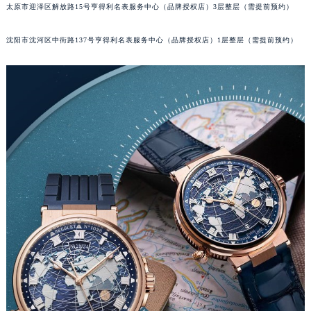
太原市迎泽区解放路15号亨得利名表服务中心（品牌授权店）3层整层（需提前预约）
吉林省辽源市龙山区人民大街宝玑售后服务中心（需提前预约）
吉林省梅河口市新华街道梅河大街宝玑售后服务中心（需提前预约）
沈阳市沈河区中街路137号亨得利名表服务中心（品牌授权店）1层整层（需提前预约）
吉林省四平市铁东区紫气大路与南九经街交汇处宝玑售后服务中心（需提前预约）
吉林省松原市宁江区五环大街宝玑售后服务中心（需提前预约）
吉林省通化市东昌区环通乡江南大街宝玑售后服务中心（需提前预约）
吉林省延边市延吉市解放路宝玑售后服务中心（需提前预约）
辽宁省鞍山市铁东区站前街宝玑售后服务中心（需提前预约）
辽宁省本溪市平山区胜利路宝玑售后服务中心（需提前预约）
辽宁省朝阳市双塔区新华路宝玑售后服务中心（需提前预约）
辽宁省丹东市振兴区七经街宝玑售后服务中心（需提前预约）
辽宁省抚顺市新抚区东一路宝玑售后服务中心（需提前预约）
辽宁省阜新市海州区解放大街宝玑售后服务中心（需提前预约）
辽宁省葫芦岛市连山区中央路宝玑售后服务中心（需提前预约）
辽宁省锦州市古塔区中央大街宝玑售后服务中心（需提前预约）
辽宁省辽阳市白塔区新运大街宝玑售后服务中心（需提前预约）
辽宁省盘锦市兴隆台区石油大街宝玑售后服务中心（需提前预约）