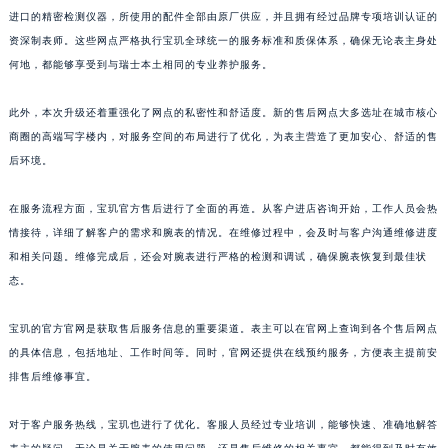
进口的精密检测仪器，所使用的配件全部由原厂供应，并且拥有经过品牌专项培训认证的
资深制表师。这些网点严格执行宝玑全球统一的服务标准和质保体系，确保无论表主身处
何地，都能够享受到与瑞士本土相同的专业养护服务。
此外，本次升级还着重强化了网点的私密性和舒适度。新的售后网点大多选址在城市核心
商圈的高端写字楼内，对服务空间的布局进行了优化，为表主营造了更加安心、舒适的售
后环境。
在服务流程方面，宝玑官方售后进行了全面的再造。从客户进店咨询开始，工作人员会热
情接待，详细了解客户的需求和腕表的情况。在维修过程中，会及时与客户沟通维修进度
和相关问题。维修完成后，还会对腕表进行严格的检测和调试，确保腕表恢复到最佳状
态。
宝玑的官方官网是获取售后服务信息的重要渠道。表主可以在官网上查询到各个售后网点
的具体信息，包括地址、工作时间等。同时，官网还提供在线预约服务，方便表主提前安
排售后维修事宜。
对于客户服务热线，宝玑也进行了优化。客服人员经过专业培训，能够快速、准确地解答