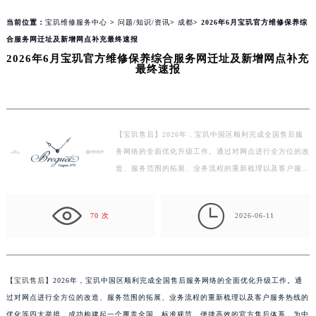
当前位置：
宝玑维修服务中心
>
问题/知识/资讯
>
成都
> 2026年6月宝玑官方维修保养综
合服务网迁址及新增网点补充最终速报
2026年6月宝玑官方维修保养综合服务网迁址及新增网点补充
最终速报
【宝玑售后】2026年，宝玑中国区顺利完成全国售后服
务网络的全面优化升级工作。通过对网点进行全方位的改
造、服务范围的拓展、业务流程的重新梳理以及客户服务
热线的优化等四大举措，成功构建起一个覆盖全国、标
准…

70 次
2026-06-11
【
宝玑售后
】2026年，宝玑中国区顺利完成全国售后服务网络的全面优化升级工作。通
过对网点进行全方位的改造、服务范围的拓展、业务流程的重新梳理以及客户服务热线的
优化等四大举措，成功构建起一个覆盖全国、标准规范、便捷高效的官方售后体系，为中