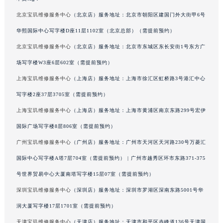
北京宝玑维修服务中心
（北京店）服务地址：北京市朝阳区建国门外大街甲6号
华熙国际中心写字楼D座11层1102室（北京总部）（需提前预约）
北京宝玑维修服务中心
（北京店）服务地址：北京市东城区东长安街1号东方广
场写字楼W3座6层602室（需提前预约）
上海宝玑维修服务中心
（上海店）服务地址：上海市徐汇区虹桥路3号港汇中心
写字楼2座37层3705室（需提前预约）
上海宝玑维修服务中心
（上海店）服务地址：上海市黄浦区南京东路299号宏伊
国际广场写字楼8层806室（需提前预约）
广州宝玑维修服务中心
（广州店）服务地址：广州市天河区天河路230号万菱汇
国际中心写字楼A塔7层704室（需提前预约） | 广州市越秀区环市东路371-375
号世界贸易中心大厦南塔写字楼15层07室（需提前预约）
深圳宝玑维修服务中心
（深圳店）服务地址：深圳市罗湖区深南东路5001号华
润大厦写字楼17层1701室（需提前预约）
天津宝玑维修服务中心
（天津店）服务地址：天津市和平区赤峰道136号天津国