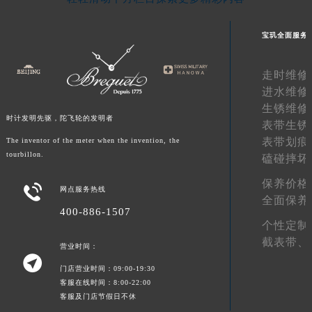
宝玑全面服务
走时维修
进水维修
生锈维修
时计发明先驱，陀飞轮的发明者
表带生锈
表带划痕
The inventor of the meter when the invention, the
tourbillon.
磕碰摔坏
保养价格

网点服务热线
全面保养
400-886-1507
个性定制
截表带、
营业时间：

门店营业时间：09:00-19:30
客服在线时间：8:00-22:00
客服及门店节假日不休