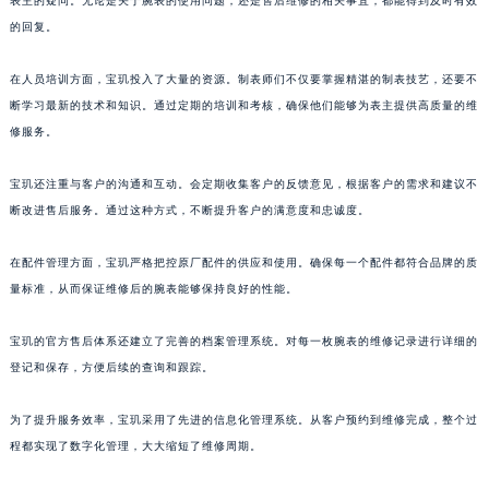
表主的疑问。无论是关于腕表的使用问题，还是售后维修的相关事宜，都能得到及时有效
的回复。
在人员培训方面，宝玑投入了大量的资源。制表师们不仅要掌握精湛的制表技艺，还要不
断学习最新的技术和知识。通过定期的培训和考核，确保他们能够为表主提供高质量的维
修服务。
宝玑还注重与客户的沟通和互动。会定期收集客户的反馈意见，根据客户的需求和建议不
断改进售后服务。通过这种方式，不断提升客户的满意度和忠诚度。
在配件管理方面，宝玑严格把控原厂配件的供应和使用。确保每一个配件都符合品牌的质
量标准，从而保证维修后的腕表能够保持良好的性能。
宝玑的官方售后体系还建立了完善的档案管理系统。对每一枚腕表的维修记录进行详细的
登记和保存，方便后续的查询和跟踪。
为了提升服务效率，宝玑采用了先进的信息化管理系统。从客户预约到维修完成，整个过
程都实现了数字化管理，大大缩短了维修周期。