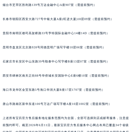
烟台市芝罘区胜利路139号万达金融中心A座907室（需提前预约）
长春市朝阳区西安大路727号中银大厦A座(旺进大厦)18层09室（需提前预约）
贵阳市南明区都司高架桥路33号亨特国际金融中心14楼14D（需提前预约）
昆明市盘龙区北京路928号同德昆明广场写字楼10层06室（需提前预约）
石家庄市长安区中山东路39号勒泰中心写字楼B座13层07室（需提前预约）
西安市碑林区南关正街88号华侨城长安国际中心E座6楼10室（需提前预约）
海口市龙华区金贸东路5号海口华润大厦B座17层1707室（需提前预约）
唐山市路南区新华东道100号万达广场写字楼A座10层1002室（需提前预约）
上述所有宝玑官方售后服务地址服务范围均为全国，全部可选择到店或邮寄服务，注意提
前预约即可。截至2026年6月11日，最新宝玑官方售后服务中心网点布局已覆盖34个省级