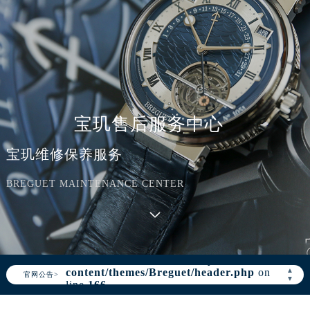
宝玑售后服务中心
宝玑维修保养服务
BREGUET MAINTENANCE CENTER
Warning
: Invalid argument supplied for
foreach() in
/www/wwwroot/seo/countryt/two/www.bregue
content/themes/Breguet/header.php
on
▲
官网公告>
▼
line
166