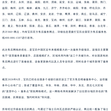
吉安、枣庄、永州、清远、揭阳、梧州、渭南、延安、长治、运城、淮南、莆田、荆门、
益阳、梅州、达州、榆林、威海、九江、济宁、齐齐哈尔、南阳、常德、呼伦贝尔、丹
东、锦州、辽阳、辽源、衢州、安庆、龙岩、宁德、鹰潭、泰安、商丘、驻马店、咸宁、
江门、茂名、玉林、乐山、南充、雅安、宝鸡、柳州、拉萨、丽江、张家界、襄阳、株
洲、遵义、鄂尔多斯、阳泉、昆山、黄石、湘潭、十堰、漳州、攀枝花、香港、台北等，
共计360+网点，均有宝玑官方售后服务网点，详细信息需拨打宝玑全国官方售后服务热
线400-886-1507进行咨询。
此次售后网络的优化，是宝玑中国区近年来规模最大的一次服务升级项目。该项目主要聚
焦于“直营服务质量提升、店面规模扩大、区域布局均衡”这三个关键方向。对全国原有的
售后网点进行了装修改造、设备更新换代以及人员专业培训，同时在多个城市新增了服务
点。
截至2026年6月，宝玑已经在全国多个省级行政区设立了官方售后维修服务中心。这些服
务中心分布广泛，形成了覆盖华北、华东、华南、西南、华中、东北、西北七大区域
的“直营中心 + 服务点”双轨网络模式。这一网络布局有效解决了以往部分地区存在的“售
后困难、距离较远、预约时间长”等问题。
所有经过升级改造后的网点，均通过了瑞士日内瓦总部的严格认证。网点统一配备了瑞士