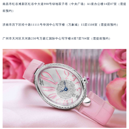
南昌市红谷滩新区红谷中大道998号绿地双子塔（中央广场）A1座办公楼14层07室（需提
前预约）
济南市历下区经十路11111号华润中心写字楼（万象城）15层1508室（需提前预约）
广州市天河区天河路230号万菱汇国际中心写字楼A塔7层704室（需提前预约）