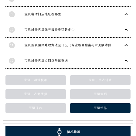
9
宝玑电话门店地址在哪里
10
宝玑维修售后保养服务电话是多少
11
宝玑腕表偷停处理方法是什么（专业维修指南与常见故障排查）
12
宝玑维修售后点网点热线查询
宝玑，调试校准
宝玑，手表进水
宝玑，表壳磨损
宝玑售后
宝玑保养
宝玑维修
随机推荐