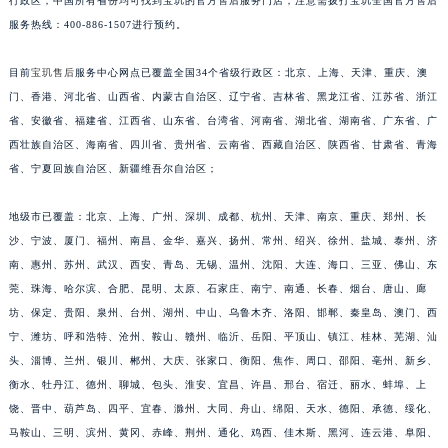
行政区，中国所有省份均可找到宝玑的官方售后服务门店，注意需拨打宝玑全国官方售后
服务热线：400-886-1507进行预约。
目前
宝玑售后
服务中心网点已覆盖全国34个省级行政区：北京、上海、天津、重庆、澳
门、香港、河北省、山西省、内蒙古自治区、辽宁省、吉林省、黑龙江省、江苏省、浙江
省、安徽省、福建省、江西省、山东省、台湾省、河南省、湖北省、湖南省、广东省、广
西壮族自治区、海南省、四川省、贵州省、云南省、西藏自治区、陕西省、甘肃省、青海
省、宁夏回族自治区、新疆维吾尔自治区；
地级市已覆盖：北京、上海、广州、深圳、成都、杭州、天津、南京、重庆、郑州、长
沙、宁波、厦门、福州、南昌、金华、嘉兴、扬州、常州、绍兴、徐州、盐城、泰州、济
南、惠州、苏州、武汉、西安、青岛、无锡、温州、沈阳、大连、海口、三亚、佛山、东
莞、珠海、哈尔滨、合肥、昆明、太原、石家庄、南宁、南通、长春、烟台、唐山、廊
坊、保定、贵阳、泉州、台州、湖州、中山、乌鲁木齐、洛阳、邯郸、秦皇岛、澳门、西
宁、潍坊、呼和浩特、沧州、鞍山、赣州、临沂、岳阳、平顶山、镇江、桂林、芜湖、汕
头、淄博、兰州、银川、郴州、大庆、张家口、衡阳、焦作、周口、邵阳、亳州、新乡、
衡水、牡丹江、德州、聊城、包头、淮安、宜昌、许昌、邢台、宿迁、丽水、蚌埠、上
饶、晋中、葫芦岛、四平、宜春、滁州、大同、舟山、绵阳、天水、德阳、承德、绥化、
马鞍山、三明、滨州、黄冈、赤峰、荆州、通化、鸡西、佳木斯、黑河、连云港、阜阳、