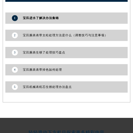
1
宝玑进水了解决办法集锦
2
宝玑腕表表带太松处理方法是什么（调整技巧与注意事项）
3
宝玑腕表生锈了处理技巧盘点
4
宝玑腕表表带掉色如何处理
5
宝玑机械表机芯生锈处理办法盘点
轻轻滑动下方栏目探索更多精彩内容