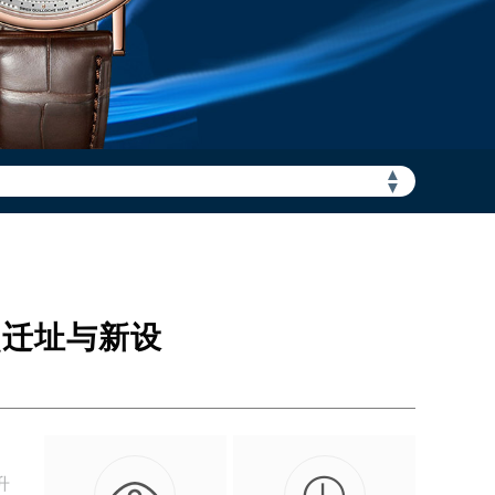
▲
加拨“+86”）
▼
点迁址与新设
升