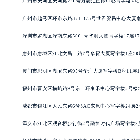
广州市天河区天河路230号万菱汇国际中心写字楼A塔
黑龙江省大庆市萨尔图区会战大街宝
黑龙江省鹤岗市向阳区红军路宝玑售
广州市越秀区环市东路371-375号世界贸易中心大厦
黑龙江省黑河市爱辉区中央街宝玑售
黑龙江省鸡西市鸡冠区红军路宝玑售
深圳市罗湖区深南东路5001号华润大厦写字楼17层1
黑龙江省佳木斯市向阳区长安路宝玑
黑龙江省牡丹江市东安区太平路宝玑
惠州市惠城区江北文昌一路7号华贸大厦写字楼1座30
黑龙江省七台河市桃山区大同街宝玑
黑龙江省齐齐哈尔市龙沙区龙华路宝
厦门市思明区湖滨东路95号华润大厦写字楼B座11层1
黑龙江省双鸭山市尖山区新兴大街宝
黑龙江省绥化市北林区新华街与康庄
福州市晋安区横屿路9号东二环泰禾中心写字楼2号楼5
黑龙江省伊春市伊美区通河路宝玑售
吉林省白城市洮北区明仁南街宝玑售
成都市锦江区人民东路6号SAC东原中心写字楼24层2
吉林省白山市浑江区浑江大街宝玑售
吉林省吉林市船营区河南街宝玑售后
重庆市江北区观音桥步行街2号融恒时代广场写字楼9层
吉林省辽源市龙山区人民大街宝玑售
吉林省梅河口市新华街道梅河大街宝