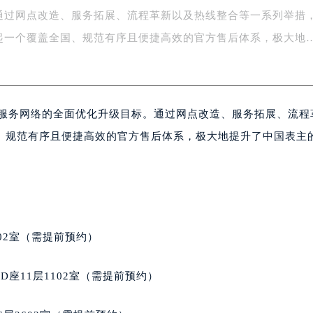
通过网点改造、服务拓展、流程革新以及热线整合等一系列举措
字楼1号楼16层1604室（需提前预约）
务中心东塔写字楼（华润万象城）17层1706室（需提前预约）
起一个覆盖全国、规范有序且便捷高效的官方售后体系，极大地
场办公楼20层2009室（需提前预约）
写字楼A座5层503-5室（需提前预约）
广场写字楼4号楼22层2209室（需提前预约）
后服务网络的全面优化升级目标。通过网点改造、服务拓展、流程
际中心写字楼8层805室（需提前预约）
易中心写字楼A座13层1304室（需提前预约）
、规范有序且便捷高效的官方售后体系，极大地提升了中国表主
绿地双子塔（中央广场）A1座办公楼14层07室（需提前预约）
心写字楼（万象城）15层1508室（需提前预约）
际中心写字楼A塔7层704室（需提前预约）
世界贸易中心大厦南塔写字楼15层07室（需提前预约）
厦写字楼17层1701室（需提前预约）
02室（需提前预约）
厦写字楼1座30层05室（需提前预约）
字楼B座11层1104室（需提前预约）
座11层1102室（需提前预约）
写字楼15层03室（需提前预约）
心写字楼24层2406B室（需提前预约）