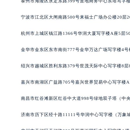
泰州市海陵区永定东路399号置地商务中心东塔写字楼
南宁市青秀区金湖路59号地王大厦12
合肥市蜀山区潜山路111号万象城华润
宁波市江北区大闸南路500号来福士广场办公楼20层2
泉州市丰泽区宝洲路729号浦西万达中
青岛市南区山东路6号华润大厦B座2
杭州市上城区钱江路1366号华润大厦写字楼A座5层5
烟台市芝罘区胜利路139号万达金融中
长春市朝阳区西安大路727号中银大厦
金华市金东区东市南街777号金华万达广场写字楼4号楼
贵阳市南明区都司高架桥路33号亨特
昆明市盘龙区北京路928号同德昆明
绍兴市越城区胜利东路379号世茂天际中心写字楼8层
石家庄市长安区中山东路39号勒泰中
西安市碑林区南关正街88号华侨城长
嘉兴市南湖区广益路705号嘉兴世界贸易中心写字楼A座
海口市龙华区金贸东路5号海口华润大厦
唐山市路南区新华东道100号万达广场
南昌市红谷滩新区红谷中大道998号绿地双子塔（中央
台州市椒江区东海大道1800号腾达中
内蒙古自治区呼和浩特市玉泉区大学西
济南市历下区经十路11111号华润中心写字楼（万象城
甘肃省兰州市七里河区西津西路16号兰
重庆市解放碑渝中区民权路28号英利