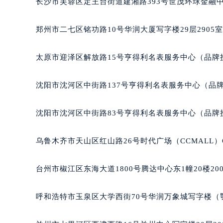
长沙市芙蓉区定王台街道建湘路393号世茂环球金融中
吉林省四平市铁东区紫气大路与南九
吉林省松原市宁江区五环大街宝玑售
郑州市二七区铭功路10号华润大厦写字楼29层2905
吉林省通化市东昌区环通乡江南大街
吉林省延边市延吉市解放路宝玑售后
太原市迎泽区解放路15号亨得利名表服务中心（品牌
辽宁省鞍山市铁东区站前街宝玑售后
辽宁省本溪市平山区胜利路宝玑售后
沈阳市沈河区中街路137号亨得利名表服务中心（品
辽宁省朝阳市双塔区新华路宝玑售后
辽宁省丹东市振兴区七经街宝玑售后
沈阳市沈河区中街路83号亨得利名表服务中心（品牌
辽宁省抚顺市新抚区东一路宝玑售后
辽宁省阜新市海州区解放大街宝玑售
乌鲁木齐市天山区红山路26号时代广场（CCMALL）C
辽宁省葫芦岛市连山区中央路宝玑售
辽宁省锦州市古塔区中央大街宝玑售
台州市椒江区东海大道1800号腾达中心东1幢20楼20
辽宁省辽阳市白塔区新运大街宝玑售
辽宁省盘锦市兴隆台区石油大街宝玑
呼和浩特市玉泉区大学西街70号华润万象城写字楼（鄂
辽宁省铁岭市银州区南马路宝玑售后
辽宁省营口市站前区市府路与渤海大