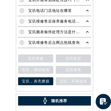
8
宝玑外观有划痕处理技巧（轻松修复爱表的实用方法）
9
宝玑电话门店地址在哪里
10
宝玑维修售后保养服务电话是多少
11
宝玑腕表偷停处理方法是什么（专业维修指南与常见故障排查）
12
宝玑维修售后点网点热线查询
宝玑维修
宝玑售后
宝玑，调试校准
宝玑保养
宝玑，表壳磨损
宝玑，手表进水
提前预约）

随机推荐