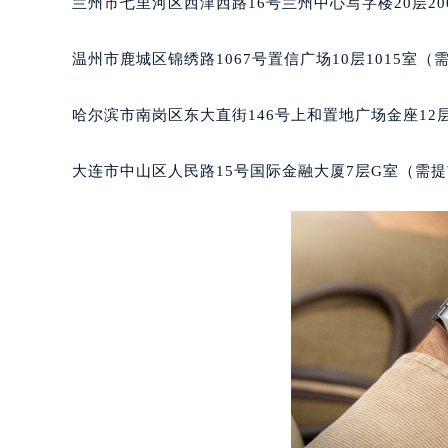
兰州市七里河区西津西路16号兰州中心写字楼20层20
辽宁省沈阳市沈河区中街路137号亨
辽宁省沈阳市沈河区中街路83号亨
温州市鹿城区锦绣路1067号置信广场10层1015室（
北京市朝阳区建国门外大街甲6号华熙
北京市东城区东长安街1号王府井东方
哈尔滨市南岗区东大直街146号上和置地广场金座12层
河北省保定市竞秀区朝阳北大街北国
内蒙古自治区阿拉善盟市左旗土尔扈
大连市中山区人民路15号国际金融大厦7层G室（需
内蒙古自治区巴彦淖尔市临河区新华
内蒙古自治区包头市青山区幸福路甲
内蒙古自治区赤峰市红山区哈达街宝
内蒙古自治区鄂尔多斯市东胜区伊金
内蒙古自治区呼伦贝尔市海拉尔区中
内蒙古自治区通辽市科尔沁区明仁大
内蒙古自治区乌海市海勃湾区人民南
内蒙古自治区乌兰察布市集宁区恩和
内蒙古自治区锡林郭勒盟市锡林浩特
内蒙古自治区兴安盟市乌兰浩特市兴