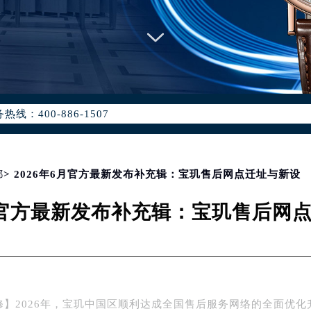
优化升级公告
：400-886-1507
6-1507，服务覆盖中国大陆、香港、澳门、台湾全部区域（非大陆需
点地址：
国际中心写字楼D座11层1102室（北京总部）（需提前预约）
字楼W3座6层602室（需提前预约）
都
> 2026年6月官方最新发布补充辑：宝玑售后网点迁址与新设
融中心写字楼26层2603室（需提前预约）
6月官方最新发布补充辑：宝玑售后网
2座37层3705室（需提前预约）
际广场写字楼8层806室（需提前预约）
南京中心写字楼22层C1-1室（需提前预约）
中心写字楼5号楼10层1008室（需提前预约）
FC国际金融中心写字楼35层3508室（需提前预约）
修】2026年，宝玑中国区顺利达成全国售后服务网络的全面优化
楼1号楼18层1803室（需提前预约）