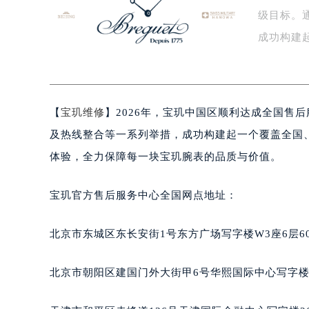
级目标。
盐城市盐都区世纪大道5号盐城金融城写
泰州市海陵区永定东路399号置地商
成功构建
宁波市江北区大闸南路500号来福士广
提…
杭州市上城区钱江路1366号华润大厦
金华市金东区东市南街777号金华万达
【
宝玑维修
】2026年，宝玑中国区顺利达成全国售
绍兴市越城区胜利东路379号世茂天
嘉兴市南湖区广益路705号嘉兴世界贸
及热线整合等一系列举措，成功构建起一个覆盖全国
南昌市红谷滩新区红谷中大道998号
体验，全力保障每一块宝玑腕表的品质与价值。
济南市历下区经十路11111号华润中
广州市天河区天河路230号万菱汇国
宝玑官方售后服务中心全国网点地址：
广州市越秀区环市东路371-375号
深圳市罗湖区深南东路5001号华润大
北京市东城区东长安街1号东方广场写字楼W3座6层6
惠州市惠城区江北文昌一路7号华贸大
厦门市思明区湖滨东路95号华润大厦写
北京市朝阳区建国门外大街甲6号华熙国际中心写字楼D
福州市鼓楼区五四路128-1号恒力城
成都市锦江区人民东路6号SAC东原中