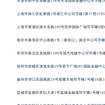
天津市和平区赤峰道136号天津国际金融中心写字楼26
重庆市江北区观音桥步行街2号融恒时
长沙市芙蓉区定王台街道建湘路393
上海市徐汇区虹桥路3号港汇中心写字楼2座37层370
郑州市二七区铭功路10号华润大厦写字
太原市迎泽区解放路15号亨得利名
上海市黄浦区南京东路299号宏伊国际广场写字楼8层
沈阳市沈河区中街路137号亨得利名
沈阳市沈河区中街路83号亨得利名
南京市秦淮区中山南路1号（新街口）南京中心写字楼2
乌鲁木齐市天山区红山路26号时代广场
温州市鹿城区锦绣路1067号置信广场
常州市新北区龙锦路1590号现代传媒中心写字楼5号楼
哈尔滨市道里区友谊西路600号富力中
大连市中山区人民路15号国际金融大
徐州市鼓楼区淮海东路29号苏宁广场IFC国际金融中心
佛山市禅城区季华五路57号万科金融中
东莞市东城街道鸿福东路1号民盈国贸
扬州市邗江区国展路29号星耀天地写字楼1号楼18层1
无锡市梁溪区人民中路139号恒隆广场
南通市崇川区工农路57号圆融广场写字
盐城市盐都区世纪大道5号盐城金融城写字楼1号楼16
苏州市苏州工业园区星港街199号苏州
武汉市江汉区解放大道686号世界贸易