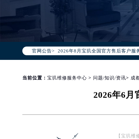
2026年8月宝玑中国区售后服务网络
2026年8月宝玑全国官方售后客户服务热线
官网公告>
宝玑官方全国统一服务热线400-88
2026年8月宝玑售后服务中心最新网
北京市朝阳区建国门外大街甲6号华熙
北京市东城区东长安街1号东方广场写
当前位置：
宝玑维修服务中心
>
问题/知识/资讯
>
成
天津市和平区赤峰道136号天津国际金
2026年
上海市徐汇区虹桥路3号港汇中心写字楼
上海市黄浦区南京东路299号宏伊国
南京市秦淮区中山南路1号（新街口）
常州市新北区龙锦路1590号现代传媒
徐州市鼓楼区淮海东路29号苏宁广场I
【宝玑维
扬州市邗江区国展路29号星耀天地写字