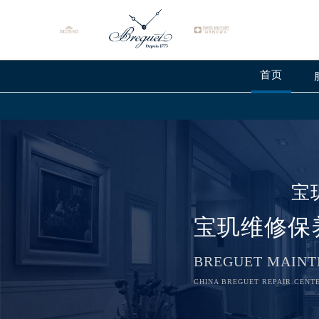
首页
宝
宝玑维修保
BREGUET MAINT
CHINA BREGUET REPAIR CENTE