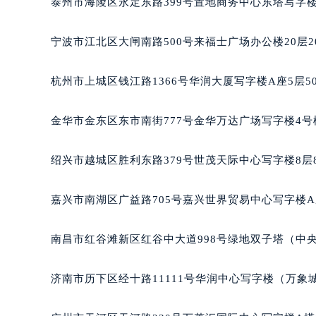
泰州市海陵区永定东路399号置地商务中心东塔写字楼
南宁市青秀区金湖路59号地王大厦12
合肥市蜀山区潜山路111号万象城华润
宁波市江北区大闸南路500号来福士广场办公楼20层2
泉州市丰泽区宝洲路729号浦西万达中
青岛市南区山东路6号华润大厦B座2
杭州市上城区钱江路1366号华润大厦写字楼A座5层5
烟台市芝罘区胜利路139号万达金融中
长春市朝阳区西安大路727号中银大厦
金华市金东区东市南街777号金华万达广场写字楼4号楼
贵阳市南明区都司高架桥路33号亨特
昆明市盘龙区北京路928号同德昆明
绍兴市越城区胜利东路379号世茂天际中心写字楼8层
石家庄市长安区中山东路39号勒泰中
西安市碑林区南关正街88号华侨城长
嘉兴市南湖区广益路705号嘉兴世界贸易中心写字楼A座
海口市龙华区金贸东路5号海口华润大厦
唐山市路南区新华东道100号万达广场
南昌市红谷滩新区红谷中大道998号绿地双子塔（中央
台州市椒江区东海大道1800号腾达中
内蒙古自治区呼和浩特市玉泉区大学西
济南市历下区经十路11111号华润中心写字楼（万象城
甘肃省兰州市七里河区西津西路16号兰
重庆市解放碑渝中区民权路28号英利