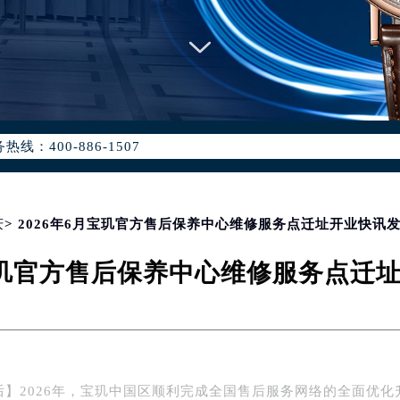
优化升级公告
：400-886-1507
6-1507，服务覆盖中国大陆、香港、澳门、台湾全部区域（非大陆需
点地址：
国际中心写字楼D座11层1102室（北京总部）（需提前预约）
字楼W3座6层602室（需提前预约）
庆
> 2026年6月宝玑官方售后保养中心维修服务点迁址开业快讯
融中心写字楼26层2603室（需提前预约）
月宝玑官方售后保养中心维修服务点迁
2座37层3705室（需提前预约）
际广场写字楼8层806室（需提前预约）
南京中心写字楼22层C1-1室（需提前预约）
中心写字楼5号楼10层1008室（需提前预约）
FC国际金融中心写字楼35层3508室（需提前预约）
后】2026年，宝玑中国区顺利完成全国售后服务网络的全面优化
楼1号楼18层1803室（需提前预约）