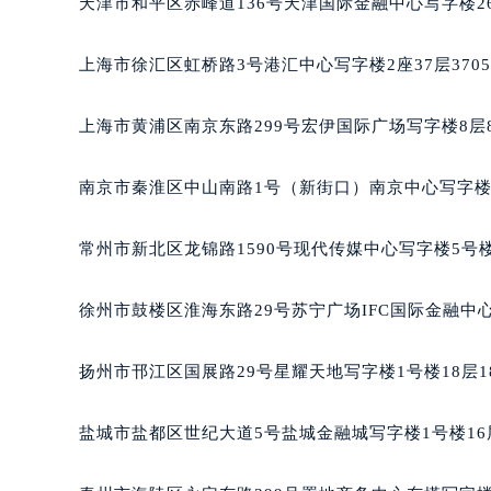
天津市和平区赤峰道136号天津国际金融中心写字楼26
重庆市江北区观音桥步行街2号融恒时
长沙市芙蓉区定王台街道建湘路393
上海市徐汇区虹桥路3号港汇中心写字楼2座37层370
郑州市二七区铭功路10号华润大厦写字
太原市迎泽区解放路15号亨得利名
上海市黄浦区南京东路299号宏伊国际广场写字楼8层
沈阳市沈河区中街路137号亨得利名
沈阳市沈河区中街路83号亨得利名
南京市秦淮区中山南路1号（新街口）南京中心写字楼2
乌鲁木齐市天山区红山路26号时代广场
温州市鹿城区锦绣路1067号置信广场
常州市新北区龙锦路1590号现代传媒中心写字楼5号楼
哈尔滨市道里区友谊西路600号富力中
大连市中山区人民路15号国际金融大
徐州市鼓楼区淮海东路29号苏宁广场IFC国际金融中心
佛山市禅城区季华五路57号万科金融中
东莞市东城街道鸿福东路1号民盈国贸
扬州市邗江区国展路29号星耀天地写字楼1号楼18层1
无锡市梁溪区人民中路139号恒隆广场
南通市崇川区工农路57号圆融广场写字
盐城市盐都区世纪大道5号盐城金融城写字楼1号楼16
苏州市苏州工业园区星港街199号苏州
武汉市江汉区解放大道686号世界贸易