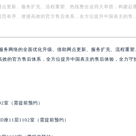
网点更新、服务扩充、流程重塑、热线整合这四大举措，构建起
字楼1号楼16层1604室（需提前预约）
务中心东塔写字楼（华润万象城）17层1706室（需提前预约）
规范有序、便捷高效的官方售后体系，全方位提升中国表主的售
场办公楼20层2009室（需提前预约）
写字楼A座5层503-5室（需提前预约）
广场写字楼4号楼22层2209室（需提前预约）
后服务网络的全面优化升级。借助网点更新、服务扩充、流程重塑
际中心写字楼8层805室（需提前预约）
易中心写字楼A座13层1304室（需提前预约）
高效的官方售后体系，全方位提升中国表主的售后体验，全力守
绿地双子塔（中央广场）A1座办公楼14层07室（需提前预约）
心写字楼（万象城）15层1508室（需提前预约）
际中心写字楼A塔7层704室（需提前预约）
世界贸易中心大厦南塔写字楼15层07室（需提前预约）
厦写字楼17层1701室（需提前预约）
02室（需提前预约）
厦写字楼1座30层05室（需提前预约）
字楼B座11层1104室（需提前预约）
座11层1102室（需提前预约）
写字楼15层03室（需提前预约）
心写字楼24层2406B室（需提前预约）