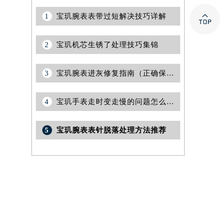

1
宝玑腕表表带过短解决技巧详解
2
宝玑机芯生锈了处理技巧集锦
3
宝玑腕表进灰修复指南（正确保养与专业处理方法）
4
宝玑手表走时变走慢的问题怎么处理？
5
宝玑腕表表针脱落处理方法推荐