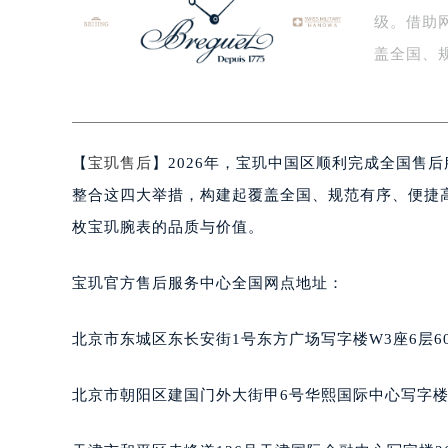
级。借助
盐城市盐都区世纪大道5号盐城金融城写
泰州市海陵区永定东路399号置地商
盖全国、
宁波市江北区大闸南路500号来福士广
后…
杭州市上城区钱江路1366号华润大厦
金华市金东区东市南街777号金华万达
【
宝玑售后
】2026年，宝玑中国区顺利完成全国售
绍兴市越城区胜利东路379号世茂天
嘉兴市南湖区广益路705号嘉兴世界贸
整合这四大举措，构建起覆盖全国、规范有序、便捷
南昌市红谷滩新区红谷中大道998号
枚宝玑腕表的品质与价值。
济南市历下区经十路11111号华润中
广州市天河区天河路230号万菱汇国
宝玑官方售后服务中心全国网点地址：
广州市越秀区环市东路371-375号
深圳市罗湖区深南东路5001号华润大
北京市东城区东长安街1号东方广场写字楼W3座6层6
惠州市惠城区江北文昌一路7号华贸大
厦门市思明区湖滨东路95号华润大厦写
北京市朝阳区建国门外大街甲6号华熙国际中心写字楼D
福州市鼓楼区五四路128-1号恒力城
成都市锦江区人民东路6号SAC东原中