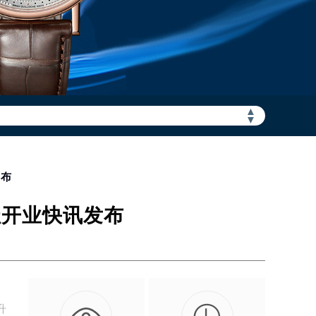
▲
加拨“+86”）
▼
发布
址开业快讯发布
升