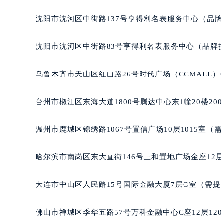
辽宁省沈阳市沈河区中街路137号亨
沈阳市沈河区中街路137号亨得利名表服务中心（品
辽宁省沈阳市沈河区中街路83号亨
北京市朝阳区建国门外大街甲6号华熙
沈阳市沈河区中街路83号亨得利名表服务中心（品牌
北京市东城区东长安街1号王府井东方
河北省保定市竞秀区朝阳北大街北国
乌鲁木齐市天山区红山路26号时代广场（CCMALL）C
内蒙古自治区阿拉善盟市左旗土尔扈
内蒙古自治区巴彦淖尔市临河区新华
台州市椒江区东海大道1800号腾达中心东1幢20楼20
内蒙古自治区包头市青山区幸福路甲
内蒙古自治区赤峰市红山区哈达街宝
温州市鹿城区锦绣路1067号置信广场10层1015室（
内蒙古自治区鄂尔多斯市东胜区伊金
内蒙古自治区呼伦贝尔市海拉尔区中
哈尔滨市南岗区东大直街146号上和置地广场金座12层
内蒙古自治区通辽市科尔沁区明仁大
内蒙古自治区乌海市海勃湾区人民南
大连市中山区人民路15号国际金融大厦7层G室（需
内蒙古自治区乌兰察布市集宁区恩和
内蒙古自治区锡林郭勒盟市锡林浩特
佛山市禅城区季华五路57号万科金融中心C座12层12
内蒙古自治区兴安盟市乌兰浩特市兴