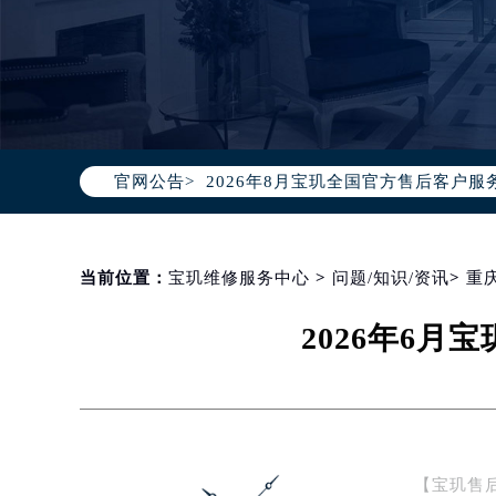
2026年8月宝玑中国区售后服务网络
2026年8月宝玑全国官方售后客户服务热线
官网公告>
宝玑官方全国统一服务热线400-88
2026年8月宝玑售后服务中心最新网
北京市朝阳区建国门外大街甲6号华熙
北京市东城区东长安街1号东方广场写
当前位置：
宝玑维修服务中心
>
问题/知识/资讯
>
重
天津市和平区赤峰道136号天津国际金
2026年6
上海市徐汇区虹桥路3号港汇中心写字楼
上海市黄浦区南京东路299号宏伊国
南京市秦淮区中山南路1号（新街口）
常州市新北区龙锦路1590号现代传媒
徐州市鼓楼区淮海东路29号苏宁广场I
【宝玑售
扬州市邗江区国展路29号星耀天地写字