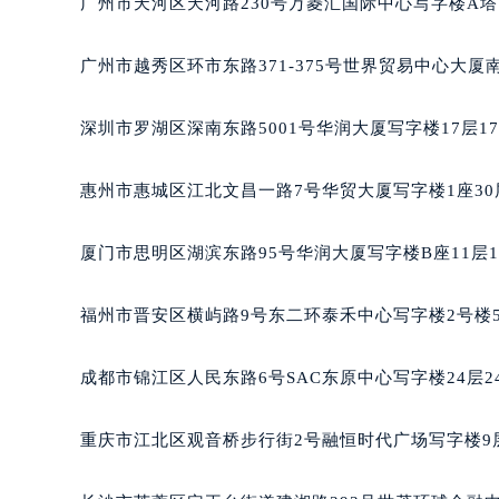
广州市天河区天河路230号万菱汇国际中心写字楼A塔
黑龙江省大庆市萨尔图区会战大街宝
黑龙江省鹤岗市向阳区红军路宝玑售
广州市越秀区环市东路371-375号世界贸易中心大厦
黑龙江省黑河市爱辉区中央街宝玑售
黑龙江省鸡西市鸡冠区红军路宝玑售
深圳市罗湖区深南东路5001号华润大厦写字楼17层1
黑龙江省佳木斯市向阳区长安路宝玑
黑龙江省牡丹江市东安区太平路宝玑
惠州市惠城区江北文昌一路7号华贸大厦写字楼1座30
黑龙江省七台河市桃山区大同街宝玑
黑龙江省齐齐哈尔市龙沙区龙华路宝
厦门市思明区湖滨东路95号华润大厦写字楼B座11层1
黑龙江省双鸭山市尖山区新兴大街宝
黑龙江省绥化市北林区新华街与康庄
福州市晋安区横屿路9号东二环泰禾中心写字楼2号楼5
黑龙江省伊春市伊美区通河路宝玑售
吉林省白城市洮北区明仁南街宝玑售
成都市锦江区人民东路6号SAC东原中心写字楼24层2
吉林省白山市浑江区浑江大街宝玑售
吉林省吉林市船营区河南街宝玑售后
重庆市江北区观音桥步行街2号融恒时代广场写字楼9层
吉林省辽源市龙山区人民大街宝玑售
吉林省梅河口市新华街道梅河大街宝