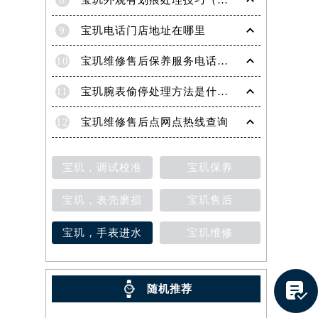
8
宝玑外观有划痕处理技巧（轻松修复爱表的实用方法）
9
宝玑电话门店地址在哪里
10
宝玑维修售后保养服务电话是多少
11
宝玑腕表偷停处理方法是什么（专业维修指南与常见故障排查）
12
宝玑维修售后点网点热线查询
宝玑，调试校准
宝玑保养
宝玑，表壳磨损
宝玑售后
宝玑，手表进水
宝玑维修
提前预约）

随机推荐