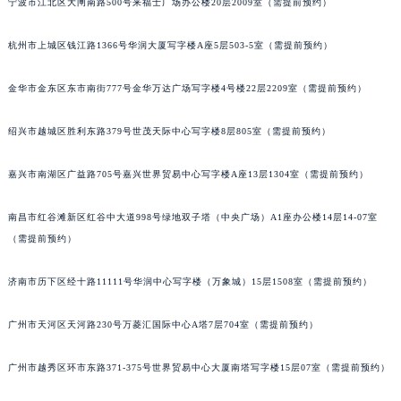
宁波市江北区大闸南路500号来福士广场办公楼20层2009室（需提前预约）
苏州市苏州工业园区星港街199号苏州中心办公楼C座22层08室（需提前预约）
武汉市江汉区解放大道686号世界贸易大厦38层09室（需提前预约）
杭州市上城区钱江路1366号华润大厦写字楼A座5层503-5室（需提前预约）
南宁市青秀区金湖路59号地王大厦12楼1224室（需提前预约）
金华市金东区东市南街777号金华万达广场写字楼4号楼22层2209室（需提前预约）
合肥市蜀山区潜山路111号万象城华润大厦B座12楼03室（需提前预约）
泉州市丰泽区宝洲路729号浦西万达中心写字楼A座7楼709室（需提前预约）
绍兴市越城区胜利东路379号世茂天际中心写字楼8层805室（需提前预约）
青岛市南区山东路6号华润大厦B座22层04室（需提前预约）
烟台市芝罘区胜利路139号万达金融中心A座907室（需提前预约）
嘉兴市南湖区广益路705号嘉兴世界贸易中心写字楼A座13层1304室（需提前预约）
长春市朝阳区西安大路727号中银大厦A座(旺进大厦)18层09室（需提前预约）
南昌市红谷滩新区红谷中大道998号绿地双子塔（中央广场）A1座办公楼14层14-07室
贵阳市南明区都司高架桥路33号亨特国际金融中心14楼14D（需提前预约）
（需提前预约）
昆明市盘龙区北京路928号同德昆明广场写字楼10层06室（需提前预约）
石家庄市长安区中山东路39号勒泰中心写字楼B座13层07室（需提前预约）
济南市历下区经十路11111号华润中心写字楼（万象城）15层1508室（需提前预约）
西安市碑林区南关正街88号华侨城长安国际中心E座6楼10室（需提前预约）
海口市龙华区金贸东路5号海口华润大厦B座17层1707室（需提前预约）
广州市天河区天河路230号万菱汇国际中心A塔7层704室（需提前预约）
唐山市路南区新华东道100号万达广场写字楼A座10层1002室（需提前预约）
广州市越秀区环市东路371-375号世界贸易中心大厦南塔写字楼15层07室（需提前预约）
台州市椒江区东海大道1800号腾达中心东1幢20楼2002室（需提前预约）
内蒙古自治区呼和浩特市玉泉区大学西街70号华润万象城写字楼（鄂尔多斯大厦）23层2326室（需提前预约）