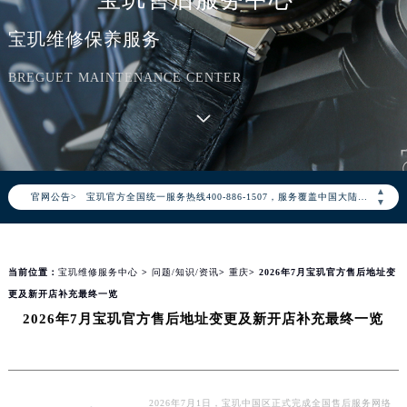
宝玑维修保养服务
BREGUET MAINTENANCE CENTER
2026年8月宝玑中国区售后服务网络优化升级公告
2026年8月宝玑全国官方售后客户服务热线：400-886-1507
▲
官网公告>
宝玑官方全国统一服务热线400-886-1507，服务覆盖中国大陆、香港、澳门、台湾全部区域（非大陆需加拨“+86”）
▼
2026年8月宝玑售后服务中心最新网点地址：
北京市朝阳区建国门外大街甲6号华熙国际中心写字楼D座11层1102室（北京总部）（需提前预约）
当前位置：
宝玑维修服务中心
>
问题/知识/资讯
>
重庆
> 2026年7月宝玑官方售后地址变
北京市东城区东长安街1号东方广场写字楼W3座6层602室（需提前预约）
更及新开店补充最终一览
天津市和平区赤峰道136号天津国际金融中心写字楼26层2603室（需提前预约）
2026年7月宝玑官方售后地址变更及新开店补充最终一览
上海市徐汇区虹桥路3号港汇中心写字楼2座37层3705室（需提前预约）
上海市黄浦区南京东路299号宏伊国际广场写字楼8层806室（需提前预约）
南京市秦淮区中山南路1号（新街口）南京中心写字楼22层C1-1室（需提前预约）
常州市新北区龙锦路1590号现代传媒中心写字楼5号楼10层1008室（需提前预约）
2026年7月1日，宝玑中国区正式完成全国售后服务网络