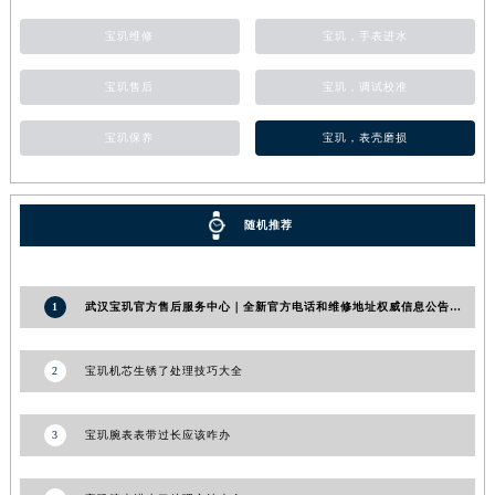
湖南省常德市武陵区人民路宝玑售后服务中心（需提前预约）
宝玑维修
宝玑，手表进水
湖南省郴州市北湖区国庆北路宝玑售后服务中心（需提前预约）
湖南省衡阳市雁峰区解放路宝玑售后服务中心（需提前预约）
宝玑售后
宝玑，调试校准
湖南省怀化市鹤城区迎丰中路宝玑售后服务中心（需提前预约）
宝玑保养
宝玑，表壳磨损
湖南省娄底市娄星区长青街宝玑售后服务中心（需提前预约）
湖南省邵阳市双清区东风路宝玑售后服务中心（需提前预约）
湖南省湘潭市雨湖区莲城大道宝玑售后服务中心（需提前预约）
随机推荐
湖南省益阳市赫山区桃花仑路宝玑售后服务中心（需提前预约）
湖南省永州市冷水滩区永州大道与中兴路交叉口宝玑售后服务中心（需提前预约）
湖南省岳阳市岳阳楼区东茅岭路宝玑售后服务中心（需提前预约）
1
武汉宝玑官方售后服务中心｜全新官方电话和维修地址权威信息公告（2026年7月最新）
湖南省张家界市永定区解放路宝玑售后服务中心（需提前预约）
湖南省长沙市芙蓉区建湘路393号世茂环球金融中心写字楼10层1013室宝玑售后服务中心（需提前预约）
2
宝玑机芯生锈了处理技巧大全
湖南省株洲市芦淞区建设南路宝玑售后服务中心（需提前预约）
甘肃省白银市白银区北京路宝玑售后服务中心（需提前预约）
3
宝玑腕表表带过长应该咋办
甘肃省定西市安定区解放路宝玑售后服务中心（需提前预约）
甘肃省敦煌市沙州镇阳关中路宝玑售后服务中心（需提前预约）