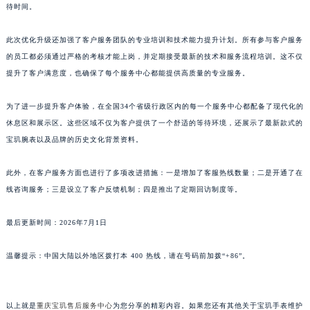
待时间。
山东省威海市环翠区新威海路89号振华商厦一楼名表维修宝玑售后服务中心（需提前预约）
山东省潍坊市奎文区东风东街宝玑售后服务中心（需提前预约）
此次优化升级还加强了客户服务团队的专业培训和技术能力提升计划。所有参与客户服务
山东省枣庄市滕州市北辛路与善国路交叉口宝玑售后服务中心（需提前预约）
的员工都必须通过严格的考核才能上岗，并定期接受最新的技术和服务流程培训。这不仅
山东省淄博市张店区金晶大道宝玑售后服务中心（需提前预约）
提升了客户满意度，也确保了每个服务中心都能提供高质量的专业服务。
上海市黄浦区南京东路299号宏伊国际广场写字楼8层806室宝玑售后服务中心（需提前预约）
为了进一步提升客户体验，在全国34个省级行政区内的每一个服务中心都配备了现代化的
上海市徐汇区虹桥路3号港汇中心2座37层3705室宝玑售后服务中心（需提前预约）
休息区和展示区。这些区域不仅为客户提供了一个舒适的等待环境，还展示了最新款式的
浙江省杭州市上城区钱江路1366号华润大厦A座5层503-5室宝玑售后服务中心（需提前预约）
宝玑腕表以及品牌的历史文化背景资料。
浙江省湖州市吴兴区劳动路宝玑售后服务中心（需提前预约）
浙江省嘉兴市南湖区广益路705号嘉兴世界贸易中心A座13层1304室宝玑售后服务中心（需提前预约）
此外，在客户服务方面也进行了多项改进措施：一是增加了客服热线数量；二是开通了在
浙江省金华市金东区东市南街777号金华万达广场4号楼22楼2209室宝玑售后服务中心（需提前预约）
线咨询服务；三是设立了客户反馈机制；四是推出了定期回访制度等。
浙江省丽水市莲都区解放街宝玑售后服务中心（需提前预约）
最后更新时间：2026年7月1日
浙江省宁波市江北区大闸南路500号来福士广场办公楼20层2009室宝玑售后服务中心（需提前预约）
浙江省衢州市柯城区上街宝玑售后服务中心（需提前预约）
温馨提示：中国大陆以外地区拨打本 400 热线，请在号码前加拨“+86”。
浙江省绍兴市越城区胜利东路379号世茂天际中心写字楼8层805室宝玑售后服务中心（需提前预约）
浙江省舟山市定海区解放东路宝玑售后服务中心（需提前预约）
澳门特别行政区大堂区议事亭前地（新马路）宝玑售后服务中心（需提前预约）
以上就是
重庆宝玑售后服务中心
为您分享的精彩内容。如果您还有其他关于宝玑手表维护