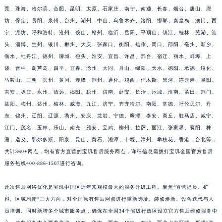
莞、珠海、哈尔滨、合肥、昆明、太原、石家庄、南宁、南通、长春、烟台、唐山、廊
福建省莆田市城厢区霞林街道荔华东大道宝玑售后服务中心（需提前预约）
坊、保定、贵阳、泉州、台州、湖州、中山、乌鲁木齐、洛阳、邯郸、秦皇岛、澳门、西
福建省三明市三元区东乾二路宝玑售后服务中心（需提前预约）
宁、潍坊、呼和浩特、沧州、鞍山、赣州、临沂、岳阳、平顶山、镇江、桂林、芜湖、汕
福建省漳州市龙文区步港路宝玑售后服务中心（需提前预约）
头、淄博、兰州、银川、郴州、大庆、张家口、衡阳、焦作、周口、邵阳、亳州、新乡、
江苏省常州市新北区龙锦路1590号现代传媒中心5号楼10层1008室宝玑售后服务中心（需提前预约）
衡水、牡丹江、德州、聊城、包头、淮安、宜昌、许昌、邢台、宿迁、丽水、蚌埠、上
江苏省淮安市清江浦区淮海北路宝玑售后服务中心（需提前预约）
饶、晋中、葫芦岛、四平、宜春、滁州、大同、舟山、绵阳、天水、德阳、承德、绥化、
江苏省连云港市海州区通灌北路宝玑售后服务中心（需提前预约）
马鞍山、三明、滨州、黄冈、赤峰、荆州、通化、鸡西、佳木斯、黑河、连云港、阜阳、
吉安、枣庄、永州、清远、揭阳、梧州、渭南、延安、长治、运城、淮南、莆田、荆门、
江苏省南京市秦淮区中山南路1号南京中心22层22-C1-C3室宝玑售后服务中心（需提前预约）
益阳、梅州、达州、榆林、威海、九江、济宁、齐齐哈尔、南阳、常德、呼伦贝尔、丹
江苏省宿迁市宿城区西湖路宝玑售后服务中心（需提前预约）
东、锦州、辽阳、辽源、衢州、安庆、龙岩、宁德、鹰潭、泰安、商丘、驻马店、咸宁、
江苏省泰州市海陵区永定东路399号置地商务中心东塔（华润万象城）17层1706室宝玑售后服务中心（需提前预约）
江门、茂名、玉林、乐山、南充、雅安、宝鸡、柳州、拉萨、丽江、张家界、襄阳、株
江苏省徐州市鼓楼区淮海东路29号苏宁广场IFC国际金融中心35层3508室宝玑售后服务中心（需提前预约）
洲、遵义、鄂尔多斯、阳泉、昆山、黄石、湘潭、十堰、漳州、攀枝花、香港、台北等，
江苏省盐城市盐都区世纪大道5号盐城金融城写字楼1号楼16层1604室宝玑售后服务中心（需提前预约）
共计360+网点，均有官方直营的宝玑售后服务网点，详细信息需拨打宝玑全国官方售后
江苏省扬州市邗江区国展路29号星耀天地写字楼1号楼18层1803室宝玑售后服务中心（需提前预约）
服务热线400-886-1507进行咨询。
江苏省镇江市京口区中山东路宝玑售后服务中心（需提前预约）
此次售后网络优化是宝玑中国区近年来规模最大的服务升级工程。聚焦“直营提质、扩
江西省抚州市临川区赣东大道宝玑售后服务中心（需提前预约）
容、区域均衡”三大方向，对全国原有售后网点进行重新选址、装修焕新、设备迭代与人
江西省赣州市章贡区文清路宝玑售后服务中心（需提前预约）
员培训。同时新增多个城市服务点，确保在全国34个省级行政区设立官方售后维修服务中
江西省吉安市吉州区井冈山大道宝玑售后服务中心（需提前预约）