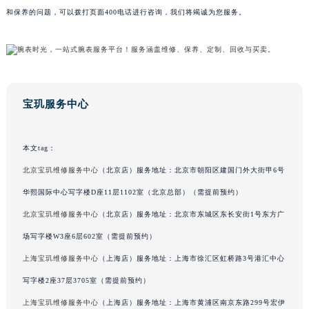
和保养的问题，可以拨打页面400电话进行咨询，我们将竭诚为您服务。
澳门特别行政区风顺堂区南湾大马路宝玑售后服务中心（需提前预约）
澳门特别行政区花地玛堂区关闸广场宝玑售后服务中心（需提前预约）
澳门特别行政区花王堂区大三巴商圈宝玑售后服务中心（需提前预约）
澳门特别行政区嘉模堂区官也街宝玑售后服务中心（需提前预约）
澳门省路氹城市金光大道宝玑售后服务中心（需提前预约）
宝玑服务中心
澳门特别行政区望德堂区塔石广场宝玑售后服务中心（需提前预约）
福建省福州市鼓楼区五四路128-1号恒力城写字楼15层03室宝玑售后服务中心（需提前预约）
本文tag：
福建省厦门市思明区湖滨东路95号万象城华润大厦B座11层1104室宝玑售后服务中心（需提前预约）
广东省潮州市潮安区新风路与潮汕路交汇处宝玑售后服务中心（需提前预约）
北京宝玑维修服务中心
（北京店）服务地址：北京市朝阳区建国门外大街甲6号
广东省广州市天河区天河路230号万菱汇国际中心A塔7层704室宝玑售后服务中心（需提前预约）
华熙国际中心写字楼D座11层1102室（北京总部）（需提前预约）
广东省广州市越秀区环市东路371-375号世界贸易中心大厦南塔15层1507室宝玑售后服务中心（需提前预约）
北京宝玑维修服务中心
（北京店）服务地址：北京市东城区东长安街1号东方广
广东省河源市源城区越王大道宝玑售后服务中心（需提前预约）
场写字楼W3座6层602室（需提前预约）
广东省惠州市惠城区江北文昌一路7号华贸大厦1座30层3005室宝玑售后服务中心（需提前预约）
上海宝玑维修服务中心
（上海店）服务地址：上海市徐汇区虹桥路3号港汇中心
广东省江门市蓬江区广场西路宝玑售后服务中心（需提前预约）
写字楼2座37层3705室（需提前预约）
广东省揭阳市榕城进贤门步行街宝玑售后服务中心（需提前预约）
上海宝玑维修服务中心
（上海店）服务地址：上海市黄浦区南京东路299号宏伊
广东省茂名市电白区水东街道迎宾大道宝玑售后服务中心（需提前预约）