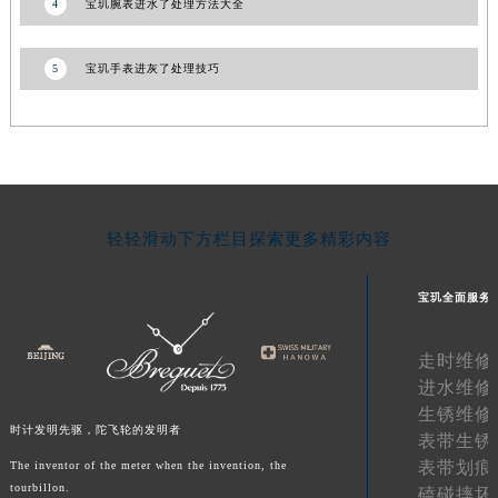
4
宝玑腕表进水了处理方法大全
甘肃省合作市人民街宝玑售后服务中心（需提前预约）
甘肃省嘉峪关市雄关区新华中路宝玑售后服务中心（需提前预约）
5
宝玑手表进灰了处理技巧
甘肃省金昌市金川区北京路宝玑售后服务中心（需提前预约）
甘肃省酒泉市肃州区西大街宝玑售后服务中心（需提前预约）
甘肃省临夏市城南街道团结路宝玑售后服务中心（需提前预约）
甘肃省陇南市武都区人民路宝玑售后服务中心（需提前预约）
甘肃省平凉市崆峒区西大街宝玑售后服务中心（需提前预约）
轻轻滑动下方栏目探索更多精彩内容
甘肃省庆阳市西峰区南大街宝玑售后服务中心（需提前预约）
甘肃省天水市秦州区民主路宝玑售后服务中心（需提前预约）
宝玑全面服务
甘肃省武威市凉州区迎宾路宝玑售后服务中心（需提前预约）
甘肃省张掖市甘州区民乐北路宝玑售后服务中心（需提前预约）
走时维修
宁夏回族自治区固原市原州区文化街宝玑售后服务中心（需提前预约）
进水维修
宁夏回族自治区石嘴山市大武口区贺兰山路宝玑售后服务中心（需提前预约）
生锈维修
宁夏回族自治区吴忠市利通区开元大道宝玑售后服务中心（需提前预约）
时计发明先驱，陀飞轮的发明者
表带生锈
宁夏回族自治区银川市兴庆区新华东路97号新百中心C馆一层C1-18号商铺宝玑售后服务中心（需提前预约）
表带划痕
The inventor of the meter when the invention, the
tourbillon.
宁夏回族自治区中卫市沙坡头区鼓楼东街宝玑售后服务中心（需提前预约）
磕碰摔坏