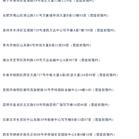
南宁市青秀区金湖路59号地王大厦12楼1224室（需提前预约）
内蒙古自治区锡林郭勒盟市锡林浩特市光明街与额尔敦路交叉口宝玑售后服务中心（需提前预约）
内蒙古自治区兴安盟市乌兰浩特市兴安大街宝玑售后服务中心（需提前预约）
合肥市蜀山区潜山路111号万象城华润大厦B座12楼03室（需提前预约）
山西省大同市平城区迎宾街宝玑售后服务中心（需提前预约）
泉州市丰泽区宝洲路729号浦西万达中心写字楼A座7楼709室（需提前预约）
山西省晋城市城区黄华街宝玑售后服务中心（需提前预约）
山西省晋中市榆次区顺城街宝玑售后服务中心（需提前预约）
青岛市南区山东路6号华润大厦B座22层04室（需提前预约）
山西省临汾市尧都区解放路宝玑售后服务中心（需提前预约）
山西省吕梁市离石区永宁中路与建设街交叉口宝玑售后服务中心（需提前预约）
烟台市芝罘区胜利路139号万达金融中心A座907室（需提前预约）
山西省朔州市朔城区怡西路与鄯阳西街交汇处宝玑售后服务中心（需提前预约）
长春市朝阳区西安大路727号中银大厦A座(旺进大厦)18层09室（需提前预约）
山西省忻州市忻府区和平东街与七一南路交叉口宝玑售后服务中心（需提前预约）
山西省阳泉市郊区平阳东街与新城大道交叉口宝玑售后服务中心（需提前预约）
贵阳市南明区都司高架桥路33号亨特国际金融中心14楼14D（需提前预约）
山西省运城市盐湖区河东街宝玑售后服务中心（需提前预约）
山西省长治市潞州区英雄中路宝玑售后服务中心（需提前预约）
昆明市盘龙区北京路928号同德昆明广场写字楼10层06室（需提前预约）
山西省太原市迎泽区迎泽街道解放路15号亨得利名表维修授权店3楼宝玑售后服务中心（需提前预约）
天津市和平区赤峰道136号天津国际金融中心26层2603室宝玑售后服务中心（需提前预约）
石家庄市长安区中山东路39号勒泰中心写字楼B座13层07室（需提前预约）
安徽省安庆市迎江区人民路宝玑售后服务中心（需提前预约）
西安市碑林区南关正街88号华侨城长安国际中心E座6楼10室（需提前预约）
安徽省蚌埠市蚌山区淮河路宝玑售后服务中心（需提前预约）