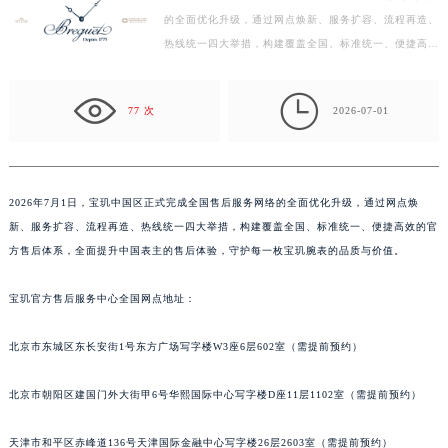
的全面优化升级，通过网点焕新、服务扩容、流程再造、
徐州市鼓楼区淮海东路29号苏宁广场IFC国际金融中心写字楼35层3508室（需提前预约）
热线统一四大举措，构建覆盖全国、标准统一、便捷高效
扬州市邗江区国展路29号星耀天地写字楼1号楼18层1803室（需提前预约）
的官方售后体系，全面提升中国表主的售后体验，守护
盐城市盐都区世纪大道5号盐城金融城写字楼1号楼16层1604室（需提前预约）
每…

泰州市海陵区永定东路399号置地商务中心东塔写字楼（华润万象城）17层1706室（需提前预约）
77 次
2026-07-01
宁波市江北区大闸南路500号来福士广场办公楼20层2009室（需提前预约）
杭州市上城区钱江路1366号华润大厦写字楼A座5层503-5室（需提前预约）
金华市金东区东市南街777号金华万达广场写字楼4号楼22层2209室（需提前预约）
2026年7月1日，宝玑中国区正式完成全国售后服务网络的全面优化升级，通过网点焕
绍兴市越城区胜利东路379号世茂天际中心写字楼8层805室（需提前预约）
新、服务扩容、流程再造、热线统一四大举措，构建覆盖全国、标准统一、便捷高效的官
嘉兴市南湖区广益路705号嘉兴世界贸易中心写字楼A座13层1304室（需提前预约）
方售后体系，全面提升中国表主的售后体验，守护每一枚宝玑腕表的品质与价值。
南昌市红谷滩新区红谷中大道998号绿地双子塔（中央广场）A1座办公楼14层07室（需提前预约）
宝玑官方售后服务中心全国网点地址：
济南市历下区经十路11111号华润中心写字楼（万象城）15层1508室（需提前预约）
广州市天河区天河路230号万菱汇国际中心写字楼A塔7层704室（需提前预约）
北京市东城区东长安街1号东方广场写字楼W3座6层602室（需提前预约）
广州市越秀区环市东路371-375号世界贸易中心大厦南塔写字楼15层07室（需提前预约）
深圳市罗湖区深南东路5001号华润大厦写字楼17层1701室（需提前预约）
北京市朝阳区建国门外大街甲6号华熙国际中心写字楼D座11层1102室（需提前预约）
惠州市惠城区江北文昌一路7号华贸大厦写字楼1座30层05室（需提前预约）
厦门市思明区湖滨东路95号华润大厦写字楼B座11层1104室（需提前预约）
天津市和平区赤峰道136号天津国际金融中心写字楼26层2603室（需提前预约）