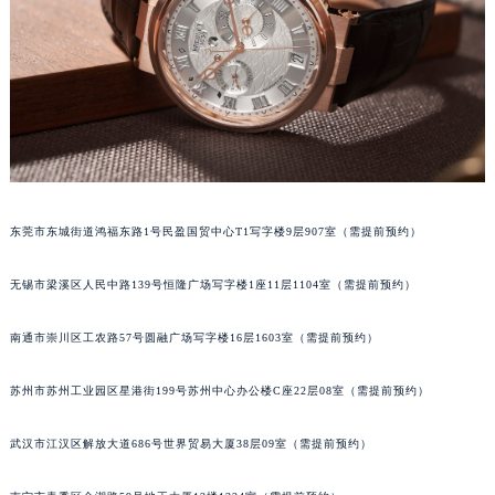
辽宁省铁岭市银州区南马路宝玑售后服务中心（需提前预约）
辽宁省营口市站前区市府路与渤海大街交叉口宝玑售后服务中心（需提前预约）
辽宁省沈阳市沈河区中街路137号亨得利名表维修授权店1楼宝玑售后服务中心（需提前预约）
辽宁省沈阳市沈河区中街路83号亨得利名表维修授权店1楼宝玑售后服务中心（需提前预约）
北京市朝阳区建国门外大街甲6号华熙国际中心D座11层1102室宝玑售后服务中心（北京总部）（需提前预约）
北京市东城区东长安街1号王府井东方广场W3座6层602室宝玑售后服务中心（需提前预约）
河北省保定市竞秀区朝阳北大街北国先天下宝玑售后服务中心（需提前预约）
东莞市东城街道鸿福东路1号民盈国贸中心T1写字楼9层907室（需提前预约）
内蒙古自治区阿拉善盟市左旗土尔扈特大街宝玑售后服务中心（需提前预约）
内蒙古自治区巴彦淖尔市临河区新华街宝玑售后服务中心（需提前预约）
无锡市梁溪区人民中路139号恒隆广场写字楼1座11层1104室（需提前预约）
内蒙古自治区包头市青山区幸福路甲3号王府井百货名表维修宝玑售后服务中心（需提前预约）
内蒙古自治区赤峰市红山区哈达街宝玑售后服务中心（需提前预约）
南通市崇川区工农路57号圆融广场写字楼16层1603室（需提前预约）
内蒙古自治区鄂尔多斯市东胜区伊金霍洛街宝玑售后服务中心（需提前预约）
苏州市苏州工业园区星港街199号苏州中心办公楼C座22层08室（需提前预约）
内蒙古自治区呼伦贝尔市海拉尔区中央街宝玑售后服务中心（需提前预约）
内蒙古自治区通辽市科尔沁区明仁大街宝玑售后服务中心（需提前预约）
武汉市江汉区解放大道686号世界贸易大厦38层09室（需提前预约）
内蒙古自治区乌海市海勃湾区人民南路宝玑售后服务中心（需提前预约）
内蒙古自治区乌兰察布市集宁区恩和大街宝玑售后服务中心（需提前预约）