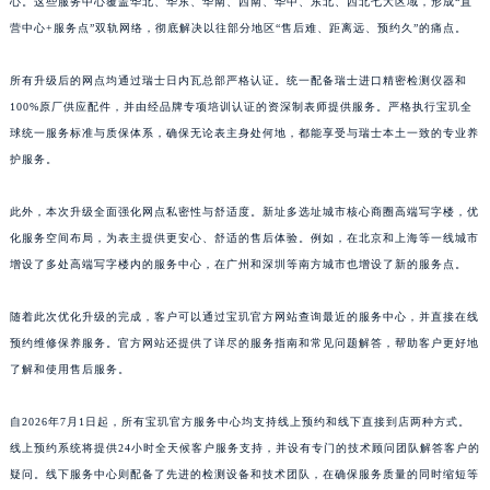
心。这些服务中心覆盖华北、华东、华南、西南、华中、东北、西北七大区域，形成“直
江西省景德镇市珠山区珠山中路宝玑售后服务中心（需提前预约）
营中心+服务点”双轨网络，彻底解决以往部分地区“售后难、距离远、预约久”的痛点。
江西省九江市浔阳区浔阳路宝玑售后服务中心（需提前预约）
所有升级后的网点均通过瑞士日内瓦总部严格认证。统一配备瑞士进口精密检测仪器和
江西省南昌市红谷滩新区红谷中大道998号绿地双子塔（中央广场）A1座办公楼14层1407室宝玑售后服务中心（需提前预约）
100%原厂供应配件，并由经品牌专项培训认证的资深制表师提供服务。严格执行宝玑全
江西省萍乡市安源区萍安北大道与康庄路交叉口宝玑售后服务中心（需提前预约）
球统一服务标准与质保体系，确保无论表主身处何地，都能享受与瑞士本土一致的专业养
江西省上饶市信州区滨江西路宝玑售后服务中心（需提前预约）
护服务。
江西省新余市渝水区北湖西路宝玑售后服务中心（需提前预约）
江西省宜春市袁州区中山中路宝玑售后服务中心（需提前预约）
此外，本次升级全面强化网点私密性与舒适度。新址多选址城市核心商圈高端写字楼，优
江西省鹰潭市月湖区胜利东路宝玑售后服务中心（需提前预约）
化服务空间布局，为表主提供更安心、舒适的售后体验。例如，在北京和上海等一线城市
增设了多处高端写字楼内的服务中心，在广州和深圳等南方城市也增设了新的服务点。
山东省德州市德城区东风中路宝玑售后服务中心（需提前预约）
山东省东营市东营区济南路宝玑售后服务中心（需提前预约）
随着此次优化升级的完成，客户可以通过宝玑官方网站查询最近的服务中心，并直接在线
山东省济南市历下区经十路11111号华润中心写字楼（万象城）15层1508室宝玑售后服务中心（需提前预约）
预约维修保养服务。官方网站还提供了详尽的服务指南和常见问题解答，帮助客户更好地
山东省济宁市任城区太白楼路宝玑售后服务中心（需提前预约）
了解和使用售后服务。
山东省莱芜市文化南路8号银座商城名表维修一楼名表维修宝玑售后服务中心（需提前预约）
山东省临沂市兰山区解放路宝玑售后服务中心（需提前预约）
自2026年7月1日起，所有宝玑官方服务中心均支持线上预约和线下直接到店两种方式。
线上预约系统将提供24小时全天候客户服务支持，并设有专门的技术顾问团队解答客户的
山东省日照市东港区烟台路宝玑售后服务中心（需提前预约）
疑问。线下服务中心则配备了先进的检测设备和技术团队，在确保服务质量的同时缩短等
山东省泰安市泰山区财源街道泰山大街宝玑售后服务中心（需提前预约）