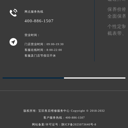
青海省果洛藏族自治州玛沁县团结路宝玑售后服务中心（需提前预约）
保养价格

网点服务热线
青海省海北藏族自治州海晏县将军路宝玑售后服务中心（需提前预约）
全面保养
400-886-1507
青海省海东市乐都区滨河路宝玑售后服务中心（需提前预约）
个性定制
青海省海南藏族自治州共和县青海湖大街宝玑售后服务中心（需提前预约）
截表带、
营业时间：
青海省海西蒙古族藏族自治州德令哈市柴达木路宝玑售后服务中心（需提前预约）

门店营业时间：09:00-19:30
青海省黄南藏族自治州同仁市德合隆路宝玑售后服务中心（需提前预约）
客服在线时间：8:00-22:00
青海省西宁市城西区海湖新区西关大道宝玑售后服务中心（需提前预约）
客服及门店节假日不休
青海省玉树藏族自治州结古镇胜利路宝玑售后服务中心（需提前预约）
陕西省安康市汉滨区金州路宝玑售后服务中心（需提前预约）
陕西省宝鸡市渭滨区经二路宝玑售后服务中心（需提前预约）
陕西省汉中市汉台区北大街宝玑售后服务中心（需提前预约）
陕西省商洛市商州区州城街宝玑售后服务中心（需提前预约）
陕西省铜川市王益区红旗街宝玑售后服务中心（需提前预约）
陕西省渭南市临渭区东风大街宝玑售后服务中心（需提前预约）
版权所有:
宝玑售后维修服务中心
Copyright © 2018-2032
客户服务热线：
400-886-1507
陕西省咸阳市秦都区沣西新城统一西路与白马河路交汇处宝玑售后服务中心（需提前预约）
网站备案/许可证号：陕ICP备2025073640号-8
陕西省延安市宝塔区中心街宝玑售后服务中心（需提前预约）