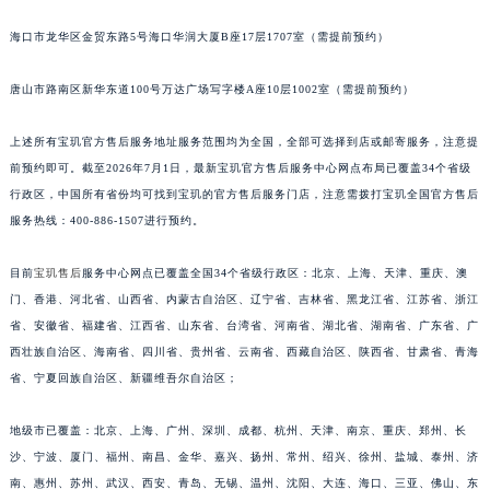
安徽省亳州市谯城区魏武大道宝玑售后服务中心（需提前预约）
海口市龙华区金贸东路5号海口华润大厦B座17层1707室（需提前预约）
安徽省池州市贵池区长江路宝玑售后服务中心（需提前预约）
安徽省滁州市琅琊区南谯北路宝玑售后服务中心（需提前预约）
唐山市路南区新华东道100号万达广场写字楼A座10层1002室（需提前预约）
安徽省阜阳市颍州区颍州北路宝玑售后服务中心（需提前预约）
上述所有宝玑官方售后服务地址服务范围均为全国，全部可选择到店或邮寄服务，注意提
安徽省淮北市相山区淮海路宝玑售后服务中心（需提前预约）
前预约即可。截至2026年7月1日，最新宝玑官方售后服务中心网点布局已覆盖34个省级
安徽省淮南市田家庵区国庆中路宝玑售后服务中心（需提前预约）
行政区，中国所有省份均可找到宝玑的官方售后服务门店，注意需拨打宝玑全国官方售后
安徽省黄山市屯溪区黄山西路宝玑售后服务中心（需提前预约）
服务热线：400-886-1507进行预约。
安徽省六安市金安区解放中路宝玑售后服务中心（需提前预约）
安徽省马鞍山市雨山区湖南西路宝玑售后服务中心（需提前预约）
目前
宝玑售后
服务中心网点已覆盖全国34个省级行政区：北京、上海、天津、重庆、澳
安徽省宿州市埇桥区人民中路宝玑售后服务中心（需提前预约）
门、香港、河北省、山西省、内蒙古自治区、辽宁省、吉林省、黑龙江省、江苏省、浙江
省、安徽省、福建省、江西省、山东省、台湾省、河南省、湖北省、湖南省、广东省、广
安徽省铜陵市铜官区石城大道宝玑售后服务中心（需提前预约）
西壮族自治区、海南省、四川省、贵州省、云南省、西藏自治区、陕西省、甘肃省、青海
安徽省芜湖市镜湖区中山路步行街宝玑售后服务中心（需提前预约）
省、宁夏回族自治区、新疆维吾尔自治区；
安徽省宣城市宣州区叠嶂西路宝玑售后服务中心（需提前预约）
福建省龙岩市新罗区九一南路宝玑售后服务中心（需提前预约）
地级市已覆盖：北京、上海、广州、深圳、成都、杭州、天津、南京、重庆、郑州、长
福建省南平市建阳区人民西路宝玑售后服务中心（需提前预约）
沙、宁波、厦门、福州、南昌、金华、嘉兴、扬州、常州、绍兴、徐州、盐城、泰州、济
福建省宁德市蕉城区天湖东路宝玑售后服务中心（需提前预约）
南、惠州、苏州、武汉、西安、青岛、无锡、温州、沈阳、大连、海口、三亚、佛山、东