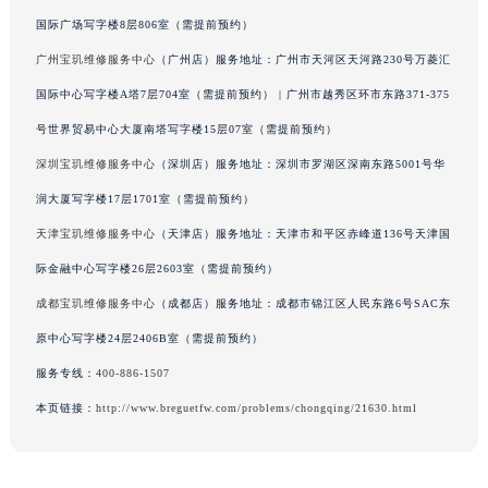
广东省梅州市梅江区金燕大道宝玑售后服务中心（需提前预约）
国际广场写字楼8层806室（需提前预约）
广东省清远市清城区湖西路宝玑售后服务中心（需提前预约）
广州宝玑维修服务中心
（广州店）服务地址：广州市天河区天河路230号万菱汇
广东省汕头市龙湖区长平路宝玑售后服务中心（需提前预约）
国际中心写字楼A塔7层704室（需提前预约） | 广州市越秀区环市东路371-375
广东省汕尾市城区香洲街道园林社区翠园街宝玑售后服务中心（需提前预约）
号世界贸易中心大厦南塔写字楼15层07室（需提前预约）
广东省韶关市武江区芙蓉新区与老城中心交汇处宝玑售后服务中心（需提前预约）
深圳宝玑维修服务中心
（深圳店）服务地址：深圳市罗湖区深南东路5001号华
广东省深圳市罗湖区深南东路5001号华润大厦17层1701室宝玑售后服务中心（需提前预约）
润大厦写字楼17层1701室（需提前预约）
广东省阳江市江城区东风一路宝玑售后服务中心（需提前预约）
天津宝玑维修服务中心
（天津店）服务地址：天津市和平区赤峰道136号天津国
广东省云浮市云城区金山路宝玑售后服务中心（需提前预约）
广东省湛江市赤坎区观海北路宝玑售后服务中心（需提前预约）
际金融中心写字楼26层2603室（需提前预约）
广东省肇庆市端州区信安大道与砚都大道交汇处宝玑售后服务中心（需提前预约）
成都宝玑维修服务中心
（成都店）服务地址：成都市锦江区人民东路6号SAC东
广西壮族自治区百色市右江区中山二路宝玑售后服务中心（需提前预约）
原中心写字楼24层2406B室（需提前预约）
广西壮族自治区北海市海城区北京路宝玑售后服务中心（需提前预约）
服务专线：
400-886-1507
广西壮族自治区崇左市江州区石景林街道友谊大道与丽川路交汇处宝玑售后服务中心（需提前预约）
本页链接：
http://www.breguetfw.com/problems/chongqing/21630.html
广西壮族自治区防城港市港口区金花茶大道宝玑售后服务中心（需提前预约）
广西壮族自治区贵港市港北区港城街道布山大道与仙衣路交叉口宝玑售后服务中心（需提前预约）
广西壮族自治区桂林市秀峰区红岭路宝玑售后服务中心（需提前预约）