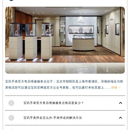
香港特别行政区金钟区中西区金钟道宝玑售后服务中心（需提前预约）
香港特别行政区九龙区油尖旺区弥敦道宝玑售后服务中心（需提前预约）
香港特别行政区铜锣湾区湾仔区轩尼诗道宝玑售后服务中心（需提前预约）
河南省安阳市文峰区解放大道宝玑售后服务中心（需提前预约）
河南省鹤壁市淇滨区九州路宝玑售后服务中心（需提前预约）
河南省济源市沁园街道济水大道宝玑售后服务中心（需提前预约）
河南省焦作市解放区解放路宝玑售后服务中心（需提前预约）
河南省开封市鼓楼区中山路宝玑售后服务中心（需提前预约）
河南省洛阳市西工区中州中路与解放路交叉口宝玑售后服务中心（需提前预约）
河南省漯河市源汇区交通路宝玑售后服务中心（需提前预约）
宝玑手表官方售后维修服务点位于：北京市朝阳区及上海市黄浦区。详细的地址与联
河南省南阳市宛城区范蠡东路与南都路交叉口宝玑售后服务中心（需提前预约）
系电话您可以通过宝玑官网或官方公众号获取，也可以拨打本站页面上......
详情 >
河南省平顶山市卫东区建设路宝玑售后服务中心（需提前预约）
2
宝玑手表官方售后维修服务点电话是多少？
河南省濮阳市大华龙区开州路绿城路交叉口宝玑售后服务中心（需提前预约）
河南省三门峡市湖滨区和平路宝玑售后服务中心（需提前预约）
3
宝玑手表停走怎么办-手表停走的解决方法
河南省商丘市梁园区神火大道宝玑售后服务中心（需提前预约）
河南省新乡市红旗区人民路宝玑售后服务中心（需提前预约）