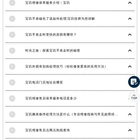
4
宝玑维修保养服务介绍 | 宝玑
河南省信阳市浉河区东方红大道宝玑售后服务中心（需提前预约）
河南省许昌市魏都区建安大道与八龙路交叉口宝玑售后服务中心（需提前预约）
5
宝玑手表磁化了该如何处理|宝玑技师为您讲解
河南省郑州市二七区民主路10号华润大厦29层2905室宝玑售后服务中心（需提前预约）
河南省周口市川汇区七一路宝玑售后服务中心（需提前预约）
6
宝玑手表走时变快的原因有哪些？
河南省驻马店市驿城区乐山大道与置地大道交叉口宝玑售后服务中心（需提前预约）
湖北省鄂州市鄂城区文星大道宝玑售后服务中心（需提前预约）
7
时光之旅：探索宝玑手表走时的秘密
湖北省黄冈市黄州区赤壁大道宝玑售后服务中心（需提前预约）
8
宝玑外观有划痕处理技巧（轻松修复爱表的实用方法）
湖北省黄石市黄石港区武汉路宝玑售后服务中心（需提前预约）
湖北省荆门市东宝中天街步行街宝玑售后服务中心（需提前预约）

9
宝玑电话门店地址在哪里
湖北省荆州市荆州区荆中路宝玑售后服务中心（需提前预约）
湖北省十堰市茅箭区人民北路宝玑售后服务中心（需提前预约）

10
宝玑维修售后保养服务电话是多少
湖北省随州市曾都区青年路宝玑售后服务中心（需提前预约）
湖北省咸宁市咸安区长安大道宝玑售后服务中心（需提前预约）
11
宝玑腕表偷停处理方法是什么（专业维修指南与常见故障排查）
湖北省襄阳市樊城区长虹路与人民路交叉口宝玑售后服务中心（需提前预约）
湖北省孝感市孝南区复兴大道宝玑售后服务中心（需提前预约）
12
宝玑维修售后点网点热线查询
湖北省宜昌市西陵区夷陵大道与港窑路宝玑售后服务中心（需提前预约）