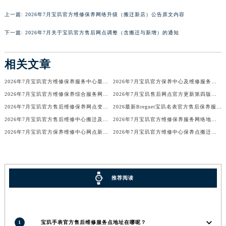
广西壮族自治区河池市金城江区金城江街道朝阳路宝玑售后服务中心（需提前预约）
上一篇:
2026年7月宝玑官方维修保养网络升级（搬迁新店）公告原文内容
广西壮族自治区贺州市八步区城东街道灵峰南路宝玑售后服务中心（需提前预约）
下一篇:
2026年7月关于宝玑官方售后网点调整（含搬迁与新增）的通知
广西壮族自治区来宾市兴宾区桂中大道宝玑售后服务中心（需提前预约）
广西壮族自治区柳州市城中区中山中路宝玑售后服务中心（需提前预约）
相关文章
广西壮族自治区钦州市钦南区金海湾东大街宝玑售后服务中心（需提前预约）
广西壮族自治区梧州市万秀区龙湖镇高旺路宝玑售后服务中心（需提前预约）
2026年7月宝玑官方维修保养服务中心最终搬迁与新设点确认通告最终定稿确认
2026年7月宝玑官方保养中心及维修服务点变动补充记录文档发布
2026年7月宝玑官方维修保养综合服务网迁址及新增网点补充速报文件定稿
2026年7月宝玑售后网点官方更新第四版（含搬迁与新开店）
广西壮族自治区玉林市玉州区金玉路宝玑售后服务中心（需提前预约）
2026年7月宝玑官方售后维修保养网点变动简明补充最终手册文件内容公示
2026最新Breguet宝玑名表官方售后保养服务点地址考察报告
海南省儋州市儋州市那大镇兰洋北路宝玑售后服务中心（需提前预约）
2026年7月宝玑官方售后维修中心搬迁及保养点新开补充通知原文
2026年7月宝玑官方维修保养服务网络地图补充更新（迁址新增）
海南省东方市八所镇解放西路宝玑售后服务中心（需提前预约）
2026年7月宝玑官方保养维修中心网点新增及迁址补充确认终稿
2026年7月宝玑官方维修中心保养点搬迁及新增网点正式公告原文对外公布
海南省琼海市嘉积镇东风路宝玑售后服务中心（需提前预约）
海南省三沙市西沙区西沙群岛永兴岛北京路宝玑售后服务中心（需提前预约）
海南省三亚市吉阳区迎宾路宝玑售后服务中心（需提前预约）
推荐阅读
海南省万宁市万城镇解放路宝玑售后服务中心（需提前预约）
海南省文昌市文城镇教育东路宝玑售后服务中心（需提前预约）
海南省五指山市通什镇三月三大道宝玑售后服务中心（需提前预约）
香港特别行政区尖沙咀区油尖旺区广东道宝玑售后服务中心（需提前预约）
1
宝玑手表官方售后维修服务点地址在哪呢？