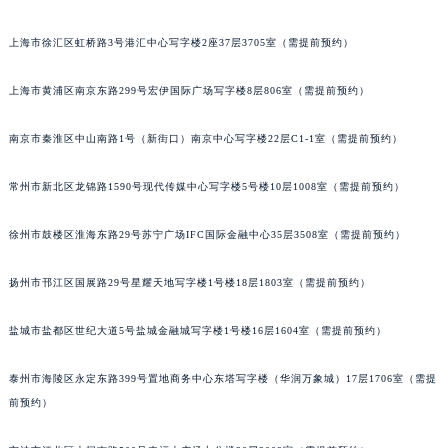
福州市鼓楼区五四路128-1号恒力城写字楼15层03室（需提前预约）
上海市徐汇区虹桥路3号港汇中心写字楼2座37层3705室（需提前预约）
成都市锦江区人民东路6号SAC东原中心写字楼24层2406B室（需提前预约）
重庆市江北区观音桥步行街2号融恒时代广场写字楼9层902室（需提前预约）
上海市黄浦区南京东路299号宏伊国际广场写字楼8层806室（需提前预约）
长沙市芙蓉区定王台街道建湘路393号世茂环球金融中心写字楼（芙蓉广场）10层13室（需提前预约）
郑州市二七区铭功路10号华润大厦写字楼29层2905室（需提前预约）
南京市秦淮区中山南路1号（新街口）南京中心写字楼22层C1-1室（需提前预约）
太原市迎泽区解放路15号亨得利名表服务中心（品牌授权店）3层整层（需提前预约）
常州市新北区龙锦路1590号现代传媒中心写字楼5号楼10层1008室（需提前预约）
沈阳市沈河区中街路137号亨得利名表服务中心（品牌授权店）1层整层（需提前预约）
沈阳市沈河区中街路83号亨得利名表服务中心（品牌授权店）1层整层（需提前预约）
徐州市鼓楼区淮海东路29号苏宁广场IFC国际金融中心35层3508室（需提前预约）
乌鲁木齐市天山区红山路26号时代广场（CCMALL）C座17层17-B（需提前预约）
温州市鹿城区锦绣路1067号置信广场10层1015室（需提前预约）
扬州市邗江区国展路29号星耀天地写字楼1号楼18层1803室（需提前预约）
哈尔滨市道里区友谊西路600号富力中心T2座写字楼29层03室（需提前预约）
大连市中山区人民路15号国际金融大厦7层G室（需提前预约）
盐城市盐都区世纪大道5号盐城金融城写字楼1号楼16层1604室（需提前预约）
佛山市禅城区季华五路57号万科金融中心C座12层1205室（需提前预约）
泰州市海陵区永定东路399号置地商务中心东塔写字楼（华润万象城）17层1706室（需提
东莞市东城街道鸿福东路1号民盈国贸中心T1写字楼9层907室（需提前预约）
前预约）
无锡市梁溪区人民中路139号恒隆广场写字楼1座11层1104室（需提前预约）
南通市崇川区工农路57号圆融广场写字楼16层1603室（需提前预约）