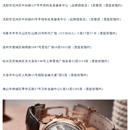
沈阳市沈河区中街路137号亨得利名表服务中心（品牌授权店）1层整层（需提前预约）
吉林省辽源市龙山区人民大街宝玑售后服务中心（需提前预约）
吉林省梅河口市新华街道梅河大街宝玑售后服务中心（需提前预约）
沈阳市沈河区中街路83号亨得利名表服务中心（品牌授权店）1层整层（需提前预约）
吉林省四平市铁东区紫气大路与南九经街交汇处宝玑售后服务中心（需提前预约）
吉林省松原市宁江区五环大街宝玑售后服务中心（需提前预约）
乌鲁木齐市天山区红山路26号时代广场（CCMALL）C座17层17-B（需提前预约）
吉林省通化市东昌区环通乡江南大街宝玑售后服务中心（需提前预约）
吉林省延边市延吉市解放路宝玑售后服务中心（需提前预约）
温州市鹿城区锦绣路1067号置信广场10层1015室（需提前预约）
辽宁省鞍山市铁东区站前街宝玑售后服务中心（需提前预约）
哈尔滨市南岗区东大直街146号上和置地广场金座12层1214室（需提前预约）
辽宁省本溪市平山区胜利路宝玑售后服务中心（需提前预约）
辽宁省朝阳市双塔区新华路宝玑售后服务中心（需提前预约）
大连市中山区人民路15号国际金融大厦7层G室（需提前预约）
辽宁省丹东市振兴区七经街宝玑售后服务中心（需提前预约）
辽宁省抚顺市新抚区东一路宝玑售后服务中心（需提前预约）
佛山市禅城区季华五路57号万科金融中心C座12层1205室（需提前预约）
辽宁省阜新市海州区解放大街宝玑售后服务中心（需提前预约）
辽宁省葫芦岛市连山区中央路宝玑售后服务中心（需提前预约）
辽宁省锦州市古塔区中央大街宝玑售后服务中心（需提前预约）
辽宁省辽阳市白塔区新运大街宝玑售后服务中心（需提前预约）
辽宁省盘锦市兴隆台区石油大街宝玑售后服务中心（需提前预约）