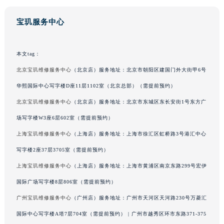
山东省威海市环翠区新威海路89号振华商厦一楼名表维修宝玑售后服务中心（需提前预约）
宝玑服务中心
山东省潍坊市奎文区东风东街宝玑售后服务中心（需提前预约）
山东省枣庄市滕州市北辛路与善国路交叉口宝玑售后服务中心（需提前预约）
山东省淄博市张店区金晶大道宝玑售后服务中心（需提前预约）
本文tag：
上海市黄浦区南京东路299号宏伊国际广场写字楼8层806室宝玑售后服务中心（需提前预约）
北京宝玑维修服务中心
（北京店）服务地址：北京市朝阳区建国门外大街甲6号
上海市徐汇区虹桥路3号港汇中心2座37层3705室宝玑售后服务中心（需提前预约）
华熙国际中心写字楼D座11层1102室（北京总部）（需提前预约）
浙江省杭州市上城区钱江路1366号华润大厦A座5层503-5室宝玑售后服务中心（需提前预约）
北京宝玑维修服务中心
（北京店）服务地址：北京市东城区东长安街1号东方广
浙江省湖州市吴兴区劳动路宝玑售后服务中心（需提前预约）
场写字楼W3座6层602室（需提前预约）
浙江省嘉兴市南湖区广益路705号嘉兴世界贸易中心A座13层1304室宝玑售后服务中心（需提前预约）
上海宝玑维修服务中心
（上海店）服务地址：上海市徐汇区虹桥路3号港汇中心
浙江省金华市金东区东市南街777号金华万达广场4号楼22楼2209室宝玑售后服务中心（需提前预约）
写字楼2座37层3705室（需提前预约）
浙江省丽水市莲都区解放街宝玑售后服务中心（需提前预约）
浙江省宁波市江北区大闸南路500号来福士广场办公楼20层2009室宝玑售后服务中心（需提前预约）
上海宝玑维修服务中心
（上海店）服务地址：上海市黄浦区南京东路299号宏伊
浙江省衢州市柯城区上街宝玑售后服务中心（需提前预约）
国际广场写字楼8层806室（需提前预约）
浙江省绍兴市越城区胜利东路379号世茂天际中心写字楼8层805室宝玑售后服务中心（需提前预约）
广州宝玑维修服务中心
（广州店）服务地址：广州市天河区天河路230号万菱汇
浙江省舟山市定海区解放东路宝玑售后服务中心（需提前预约）
国际中心写字楼A塔7层704室（需提前预约） | 广州市越秀区环市东路371-375
澳门特别行政区大堂区议事亭前地（新马路）宝玑售后服务中心（需提前预约）