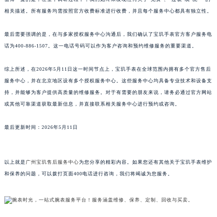
江西省景德镇市珠山区珠山中路宝玑售后服务中心（需提前预约）
相关描述。所有服务均需按照官方收费标准进行收费，并且每个服务中心都具有独立性。
江西省九江市浔阳区浔阳路宝玑售后服务中心（需提前预约）
最后需要强调的是，在与多家授权服务中心沟通后，我们确认了宝玑手表官方客户服务电
江西省南昌市红谷滩新区红谷中大道998号绿地双子塔（中央广场）A1座办公楼14层1407室宝玑售后服务中心（需提前预约）
话为400-886-1507。这一电话号码可以作为客户咨询和预约维修服务的重要渠道。
江西省萍乡市安源区萍安北大道与康庄路交叉口宝玑售后服务中心（需提前预约）
江西省上饶市信州区滨江西路宝玑售后服务中心（需提前预约）
综上所述，在2026年5月11日这一时间节点上，宝玑手表在全球范围内拥有多个官方售后
江西省新余市渝水区北湖西路宝玑售后服务中心（需提前预约）
服务中心，并在北京地区设有多个授权服务中心。这些服务中心均具备专业技术和设备支
江西省宜春市袁州区中山中路宝玑售后服务中心（需提前预约）
持，并能够为客户提供高质量的维修服务。对于有需要的朋友来说，请务必通过官方网站
或其他可靠渠道获取最新信息，并直接联系相关服务中心进行预约或咨询。
江西省鹰潭市月湖区胜利东路宝玑售后服务中心（需提前预约）
山东省德州市德城区东风中路宝玑售后服务中心（需提前预约）
最后更新时间：2026年5月11日
山东省东营市东营区济南路宝玑售后服务中心（需提前预约）
山东省济南市历下区经十路11111号华润中心写字楼（万象城）15层1508室宝玑售后服务中心（需提前预约）
山东省济宁市任城区太白楼路宝玑售后服务中心（需提前预约）
以上就是
广州宝玑售后服务中心
为您分享的精彩内容。如果您还有其他关于宝玑手表维护
山东省莱芜市文化南路8号银座商城名表维修一楼名表维修宝玑售后服务中心（需提前预约）
和保养的问题，可以拨打页面400电话进行咨询，我们将竭诚为您服务。
山东省临沂市兰山区解放路宝玑售后服务中心（需提前预约）
山东省日照市东港区烟台路宝玑售后服务中心（需提前预约）
山东省泰安市泰山区财源街道泰山大街宝玑售后服务中心（需提前预约）