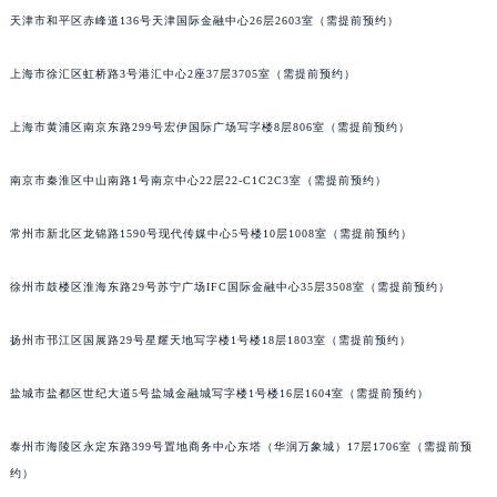
天津市和平区赤峰道136号天津国际金融中心26层2603室（需提前预约）
福州市鼓楼区五四路128-1号恒力城写字楼15层03室（需提前预约）
成都市锦江区人民东路6号SAC东原中心写字楼24层2406B室（需提前预约）
上海市徐汇区虹桥路3号港汇中心2座37层3705室（需提前预约）
重庆市江北区观音桥步行街2号融恒时代广场写字楼9层902室（需提前预约）
长沙市芙蓉区定王台街道建湘路393号世茂环球金融中心写字楼（芙蓉广场）10层13室（需提前预约）
上海市黄浦区南京东路299号宏伊国际广场写字楼8层806室（需提前预约）
郑州市二七区铭功路10号华润大厦写字楼29层2905室（需提前预约）
太原市迎泽区解放路15号亨得利名表服务中心（品牌授权店）3层整层（需提前预约）
南京市秦淮区中山南路1号南京中心22层22-C1C2C3室（需提前预约）
沈阳市沈河区中街路137号亨得利名表服务中心（品牌授权店）1层整层（需提前预约）
常州市新北区龙锦路1590号现代传媒中心5号楼10层1008室（需提前预约）
沈阳市沈河区中街路83号亨得利名表服务中心（品牌授权店）1层整层（需提前预约）
乌鲁木齐市天山区红山路26号时代广场（CCMALL）C座17层17-B（需提前预约）
徐州市鼓楼区淮海东路29号苏宁广场IFC国际金融中心35层3508室（需提前预约）
温州市鹿城区锦绣路1067号置信广场10层1015室（需提前预约）
哈尔滨市道里区友谊西路600号富力中心T2座写字楼29层03室（需提前预约）
扬州市邗江区国展路29号星耀天地写字楼1号楼18层1803室（需提前预约）
大连市中山区人民路15号国际金融大厦7层G室（需提前预约）
盐城市盐都区世纪大道5号盐城金融城写字楼1号楼16层1604室（需提前预约）
佛山市禅城区季华五路57号万科金融中心C座12层1205室（需提前预约）
东莞市东城街道鸿福东路1号民盈国贸中心T1写字楼9层907室（需提前预约）
泰州市海陵区永定东路399号置地商务中心东塔（华润万象城）17层1706室（需提前预
无锡市梁溪区人民中路139号恒隆广场写字楼1座11层1104室（需提前预约）
约）
南通市崇川区工农路57号圆融广场写字楼16层1603室（需提前预约）