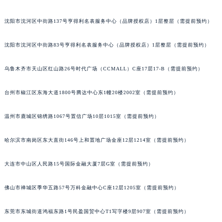
吉林省辽源市龙山区人民大街宝玑售后服务中心（需提前预约）
沈阳市沈河区中街路137号亨得利名表服务中心（品牌授权店）1层整层（需提前预约）
吉林省梅河口市新华街道梅河大街宝玑售后服务中心（需提前预约）
吉林省四平市铁东区紫气大路与南九经街交汇处宝玑售后服务中心（需提前预约）
沈阳市沈河区中街路83号亨得利名表服务中心（品牌授权店）1层整层（需提前预约）
吉林省松原市宁江区五环大街宝玑售后服务中心（需提前预约）
吉林省通化市东昌区环通乡江南大街宝玑售后服务中心（需提前预约）
乌鲁木齐市天山区红山路26号时代广场（CCMALL）C座17层17-B（需提前预约）
吉林省延边市延吉市解放路宝玑售后服务中心（需提前预约）
台州市椒江区东海大道1800号腾达中心东1幢20楼2002室（需提前预约）
辽宁省鞍山市铁东区站前街宝玑售后服务中心（需提前预约）
辽宁省本溪市平山区胜利路宝玑售后服务中心（需提前预约）
温州市鹿城区锦绣路1067号置信广场10层1015室（需提前预约）
辽宁省朝阳市双塔区新华路宝玑售后服务中心（需提前预约）
辽宁省丹东市振兴区七经街宝玑售后服务中心（需提前预约）
哈尔滨市南岗区东大直街146号上和置地广场金座12层1214室（需提前预约）
辽宁省抚顺市新抚区东一路宝玑售后服务中心（需提前预约）
辽宁省阜新市海州区解放大街宝玑售后服务中心（需提前预约）
大连市中山区人民路15号国际金融大厦7层G室（需提前预约）
辽宁省葫芦岛市连山区中央路宝玑售后服务中心（需提前预约）
佛山市禅城区季华五路57号万科金融中心C座12层1205室（需提前预约）
辽宁省锦州市古塔区中央大街宝玑售后服务中心（需提前预约）
辽宁省辽阳市白塔区新运大街宝玑售后服务中心（需提前预约）
东莞市东城街道鸿福东路1号民盈国贸中心T1写字楼9层907室（需提前预约）
辽宁省盘锦市兴隆台区石油大街宝玑售后服务中心（需提前预约）