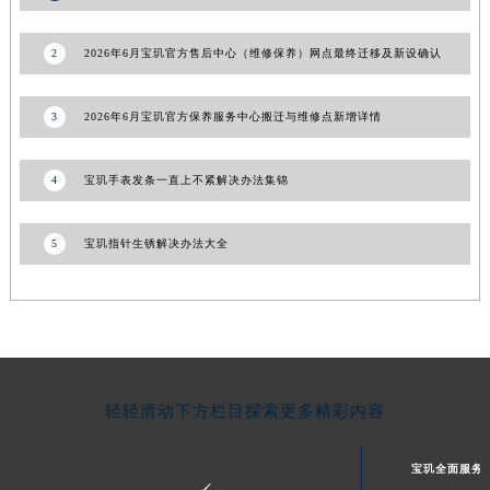
甘肃省合作市人民街宝玑售后服务中心（需提前预约）
2
2026年6月宝玑官方售后中心（维修保养）网点最终迁移及新设确认
甘肃省嘉峪关市雄关区新华中路宝玑售后服务中心（需提前预约）
甘肃省金昌市金川区北京路宝玑售后服务中心（需提前预约）
甘肃省酒泉市肃州区西大街宝玑售后服务中心（需提前预约）
3
2026年6月宝玑官方保养服务中心搬迁与维修点新增详情
甘肃省临夏市城南街道团结路宝玑售后服务中心（需提前预约）
甘肃省陇南市武都区人民路宝玑售后服务中心（需提前预约）
4
宝玑手表发条一直上不紧解决办法集锦
甘肃省平凉市崆峒区西大街宝玑售后服务中心（需提前预约）
甘肃省庆阳市西峰区南大街宝玑售后服务中心（需提前预约）
5
宝玑指针生锈解决办法大全
甘肃省天水市秦州区民主路宝玑售后服务中心（需提前预约）
甘肃省武威市凉州区迎宾路宝玑售后服务中心（需提前预约）
甘肃省张掖市甘州区民乐北路宝玑售后服务中心（需提前预约）
宁夏回族自治区固原市原州区文化街宝玑售后服务中心（需提前预约）
宁夏回族自治区石嘴山市大武口区贺兰山路宝玑售后服务中心（需提前预约）
轻轻滑动下方栏目探索更多精彩内容
宁夏回族自治区吴忠市利通区开元大道宝玑售后服务中心（需提前预约）
宁夏回族自治区银川市兴庆区新华东路97号新百中心C馆一层C1-18号商铺宝玑售后服务中心（需提前预约）
宝玑全面服务
宁夏回族自治区中卫市沙坡头区鼓楼东街宝玑售后服务中心（需提前预约）