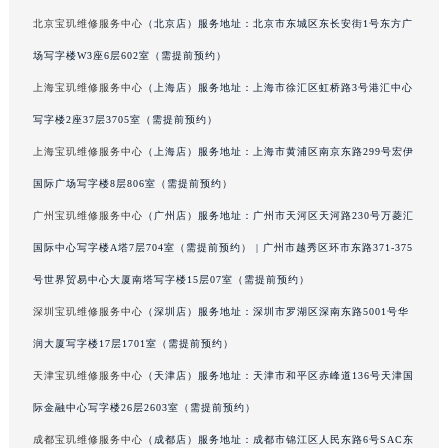
广东省梅州市梅江区金燕大道宝玑售后服务中心（需提前预约）
北京宝玑维修服务中心
（北京店）服务地址：北京市东城区东长安街1号东方广
广东省清远市清城区湖西路宝玑售后服务中心（需提前预约）
场写字楼W3座6层602室（需提前预约）
广东省汕头市龙湖区长平路宝玑售后服务中心（需提前预约）
上海宝玑维修服务中心
（上海店）服务地址：上海市徐汇区虹桥路3号港汇中心
广东省汕尾市城区香洲街道园林社区翠园街宝玑售后服务中心（需提前预约）
写字楼2座37层3705室（需提前预约）
广东省韶关市武江区芙蓉新区与老城中心交汇处宝玑售后服务中心（需提前预约）
上海宝玑维修服务中心
（上海店）服务地址：上海市黄浦区南京东路299号宏伊
广东省深圳市罗湖区深南东路5001号华润大厦17层1701室宝玑售后服务中心（需提前预约）
国际广场写字楼8层806室（需提前预约）
广东省阳江市江城区东风一路宝玑售后服务中心（需提前预约）
广州宝玑维修服务中心
（广州店）服务地址：广州市天河区天河路230号万菱汇
广东省云浮市云城区金山路宝玑售后服务中心（需提前预约）
广东省湛江市赤坎区观海北路宝玑售后服务中心（需提前预约）
国际中心写字楼A塔7层704室（需提前预约） | 广州市越秀区环市东路371-375
广东省肇庆市端州区信安大道与砚都大道交汇处宝玑售后服务中心（需提前预约）
号世界贸易中心大厦南塔写字楼15层07室（需提前预约）
广西壮族自治区百色市右江区中山二路宝玑售后服务中心（需提前预约）
深圳宝玑维修服务中心
（深圳店）服务地址：深圳市罗湖区深南东路5001号华
广西壮族自治区北海市海城区北京路宝玑售后服务中心（需提前预约）
润大厦写字楼17层1701室（需提前预约）
广西壮族自治区崇左市江州区石景林街道友谊大道与丽川路交汇处宝玑售后服务中心（需提前预约）
天津宝玑维修服务中心
（天津店）服务地址：天津市和平区赤峰道136号天津国
广西壮族自治区防城港市港口区金花茶大道宝玑售后服务中心（需提前预约）
际金融中心写字楼26层2603室（需提前预约）
广西壮族自治区贵港市港北区港城街道布山大道与仙衣路交叉口宝玑售后服务中心（需提前预约）
成都宝玑维修服务中心
（成都店）服务地址：成都市锦江区人民东路6号SAC东
广西壮族自治区桂林市秀峰区红岭路宝玑售后服务中心（需提前预约）