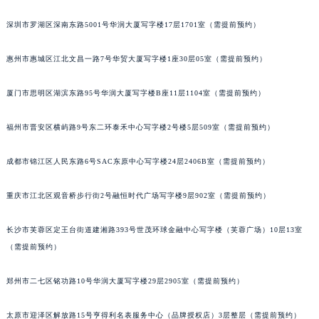
甘肃省兰州市七里河区西津西路16号兰州中心写字楼21层2102室（需提前预约）
深圳市罗湖区深南东路5001号华润大厦写字楼17层1701室（需提前预约）
重庆市解放碑渝中区民权路28号英利国际金融中心写字楼20层01室（需提前预约）
黑龙江省大庆市萨尔图区会战大街宝玑售后服务中心（需提前预约）
惠州市惠城区江北文昌一路7号华贸大厦写字楼1座30层05室（需提前预约）
黑龙江省鹤岗市向阳区红军路宝玑售后服务中心（需提前预约）
厦门市思明区湖滨东路95号华润大厦写字楼B座11层1104室（需提前预约）
黑龙江省黑河市爱辉区中央街宝玑售后服务中心（需提前预约）
黑龙江省鸡西市鸡冠区红军路宝玑售后服务中心（需提前预约）
福州市晋安区横屿路9号东二环泰禾中心写字楼2号楼5层509室（需提前预约）
黑龙江省佳木斯市向阳区长安路宝玑售后服务中心（需提前预约）
黑龙江省牡丹江市东安区太平路宝玑售后服务中心（需提前预约）
成都市锦江区人民东路6号SAC东原中心写字楼24层2406B室（需提前预约）
黑龙江省七台河市桃山区大同街宝玑售后服务中心（需提前预约）
黑龙江省齐齐哈尔市龙沙区龙华路宝玑售后服务中心（需提前预约）
重庆市江北区观音桥步行街2号融恒时代广场写字楼9层902室（需提前预约）
黑龙江省双鸭山市尖山区新兴大街宝玑售后服务中心（需提前预约）
长沙市芙蓉区定王台街道建湘路393号世茂环球金融中心写字楼（芙蓉广场）10层13室
黑龙江省绥化市北林区新华街与康庄路交叉口宝玑售后服务中心（需提前预约）
（需提前预约）
黑龙江省伊春市伊美区通河路宝玑售后服务中心（需提前预约）
吉林省白城市洮北区明仁南街宝玑售后服务中心（需提前预约）
郑州市二七区铭功路10号华润大厦写字楼29层2905室（需提前预约）
吉林省白山市浑江区浑江大街宝玑售后服务中心（需提前预约）
吉林省吉林市船营区河南街宝玑售后服务中心（需提前预约）
太原市迎泽区解放路15号亨得利名表服务中心（品牌授权店）3层整层（需提前预约）