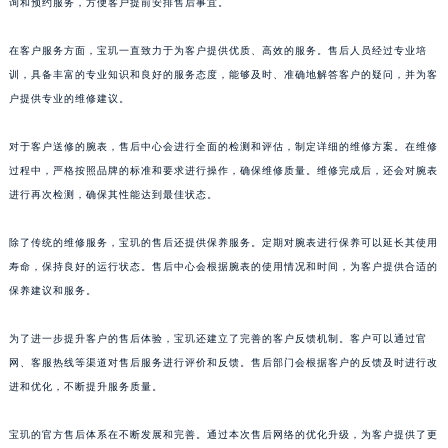
询和预约服务，方便客户提前安排售后事宜。
山东省威海市环翠区新威海路89号振华商厦一楼名表维修宝玑售后服务中心（需提前预约）
山东省潍坊市奎文区东风东街宝玑售后服务中心（需提前预约）
在客户服务方面，宝玑一直致力于为客户提供优质、高效的服务。售后人员经过专业培
训，具备丰富的专业知识和良好的服务态度，能够及时、准确地解答客户的疑问，并为客
山东省枣庄市滕州市北辛路与善国路交叉口宝玑售后服务中心（需提前预约）
户提供专业的维修建议。
山东省淄博市张店区金晶大道宝玑售后服务中心（需提前预约）
上海市黄浦区南京东路299号宏伊国际广场写字楼8层806室宝玑售后服务中心（需提前预约）
对于客户送修的腕表，售后中心会进行全面的检测和评估，制定详细的维修方案。在维修
上海市徐汇区虹桥路3号港汇中心2座37层3705室宝玑售后服务中心（需提前预约）
过程中，严格按照品牌的标准和要求进行操作，确保维修质量。维修完成后，还会对腕表
浙江省杭州市上城区钱江路1366号华润大厦A座5层503-5室宝玑售后服务中心（需提前预约）
进行再次检测，确保其性能达到最佳状态。
浙江省湖州市吴兴区劳动路宝玑售后服务中心（需提前预约）
除了传统的维修服务，宝玑的售后还提供保养服务。定期对腕表进行保养可以延长其使用
浙江省嘉兴市南湖区广益路705号嘉兴世界贸易中心A座13层1304室宝玑售后服务中心（需提前预约）
寿命，保持良好的运行状态。售后中心会根据腕表的使用情况和时间，为客户提供合适的
浙江省金华市金东区东市南街777号金华万达广场4号楼22楼2209室宝玑售后服务中心（需提前预约）
保养建议和服务。
浙江省丽水市莲都区解放街宝玑售后服务中心（需提前预约）
浙江省宁波市江北区大闸南路500号来福士广场办公楼20层2009室宝玑售后服务中心（需提前预约）
为了进一步提升客户的售后体验，宝玑还建立了完善的客户反馈机制。客户可以通过官
浙江省衢州市柯城区上街宝玑售后服务中心（需提前预约）
网、客服热线等渠道对售后服务进行评价和反馈。售后部门会根据客户的反馈及时进行改
浙江省绍兴市越城区胜利东路379号世茂天际中心写字楼8层805室宝玑售后服务中心（需提前预约）
进和优化，不断提升服务质量。
浙江省舟山市定海区解放东路宝玑售后服务中心（需提前预约）
宝玑的官方售后体系在不断发展和完善。通过本次售后网络的优化升级，为客户提供了更
澳门特别行政区大堂区议事亭前地（新马路）宝玑售后服务中心（需提前预约）