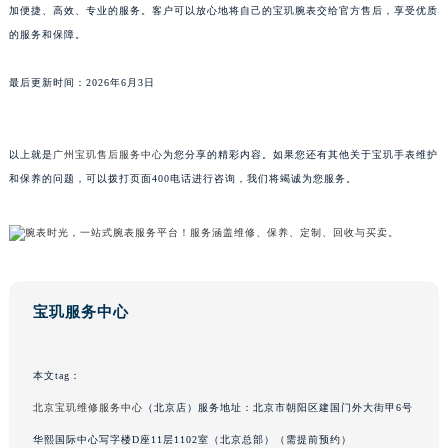
加便捷、高效、专业的服务。客户可以放心地将自己的宝玑腕表交给官方售后，享受优质
澳门特别行政区风顺堂区南湾大马路宝玑售后服务中心（需提前预约）
的服务和保障。
澳门特别行政区花地玛堂区关闸广场宝玑售后服务中心（需提前预约）
澳门特别行政区花王堂区大三巴商圈宝玑售后服务中心（需提前预约）
最后更新时间：2026年6月3日
澳门特别行政区嘉模堂区官也街宝玑售后服务中心（需提前预约）
澳门省路氹城市金光大道宝玑售后服务中心（需提前预约）
以上就是
广州宝玑售后服务中心
为您分享的精彩内容。如果您还有其他关于宝玑手表维护
澳门特别行政区望德堂区塔石广场宝玑售后服务中心（需提前预约）
和保养的问题，可以拨打页面400电话进行咨询，我们将竭诚为您服务。
福建省福州市鼓楼区五四路128-1号恒力城写字楼15层03室宝玑售后服务中心（需提前预约）
福建省厦门市思明区湖滨东路95号万象城华润大厦B座11层1104室宝玑售后服务中心（需提前预约）
广东省潮州市潮安区新风路与潮汕路交汇处宝玑售后服务中心（需提前预约）
广东省广州市天河区天河路230号万菱汇国际中心A塔7层704室宝玑售后服务中心（需提前预约）
广东省广州市越秀区环市东路371-375号世界贸易中心大厦南塔15层1507室宝玑售后服务中心（需提前预约）
宝玑服务中心
广东省河源市源城区越王大道宝玑售后服务中心（需提前预约）
广东省惠州市惠城区江北文昌一路7号华贸大厦1座30层3005室宝玑售后服务中心（需提前预约）
本文tag：
广东省江门市蓬江区广场西路宝玑售后服务中心（需提前预约）
北京宝玑维修服务中心
（北京店）服务地址：北京市朝阳区建国门外大街甲6号
广东省揭阳市榕城进贤门步行街宝玑售后服务中心（需提前预约）
华熙国际中心写字楼D座11层1102室（北京总部）（需提前预约）
广东省茂名市电白区水东街道迎宾大道宝玑售后服务中心（需提前预约）