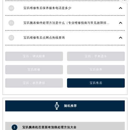
湖南省常德市武陵区人民路宝玑售后服务中心（需提前预约）
10
宝玑维修售后保养服务电话是多少
湖南省郴州市北湖区国庆北路宝玑售后服务中心（需提前预约）
湖南省衡阳市雁峰区解放路宝玑售后服务中心（需提前预约）
11
宝玑腕表偷停处理方法是什么（专业维修指南与常见故障排查）
湖南省怀化市鹤城区迎丰中路宝玑售后服务中心（需提前预约）
12
宝玑维修售后点网点热线查询
湖南省娄底市娄星区长青街宝玑售后服务中心（需提前预约）
湖南省邵阳市双清区东风路宝玑售后服务中心（需提前预约）
湖南省湘潭市雨湖区莲城大道宝玑售后服务中心（需提前预约）
宝玑，调试校准
宝玑，手表进水
湖南省益阳市赫山区桃花仑路宝玑售后服务中心（需提前预约）
宝玑维修
宝玑保养
湖南省永州市冷水滩区永州大道与中兴路交叉口宝玑售后服务中心（需提前预约）
湖南省岳阳市岳阳楼区东茅岭路宝玑售后服务中心（需提前预约）
宝玑，表壳磨损
宝玑售后
湖南省张家界市永定区解放路宝玑售后服务中心（需提前预约）
湖南省长沙市芙蓉区建湘路393号世茂环球金融中心写字楼10层1013室宝玑售后服务中心（需提前预约）
湖南省株洲市芦淞区建设南路宝玑售后服务中心（需提前预约）
随机推荐
甘肃省白银市白银区北京路宝玑售后服务中心（需提前预约）
甘肃省定西市安定区解放路宝玑售后服务中心（需提前预约）
1
宝玑腕表机芯里面有划痕处理方法大全
甘肃省敦煌市沙州镇阳关中路宝玑售后服务中心（需提前预约）