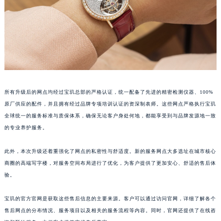
江西省景德镇市珠山区珠山中路宝玑售后服务中心（需提前预约）
江西省九江市浔阳区浔阳路宝玑售后服务中心（需提前预约）
江西省南昌市红谷滩新区红谷中大道998号绿地双子塔（中央广场）A1座办公楼14层1407室宝玑售后服务中心（需提前预约）
江西省萍乡市安源区萍安北大道与康庄路交叉口宝玑售后服务中心（需提前预约）
江西省上饶市信州区滨江西路宝玑售后服务中心（需提前预约）
江西省新余市渝水区北湖西路宝玑售后服务中心（需提前预约）
所有升级后的网点均经过宝玑总部的严格认证，统一配备了先进的精密检测仪器、100%
江西省宜春市袁州区中山中路宝玑售后服务中心（需提前预约）
原厂供应的配件，并且拥有经过品牌专项培训认证的资深制表师。这些网点严格执行宝玑
江西省鹰潭市月湖区胜利东路宝玑售后服务中心（需提前预约）
全球统一的服务标准与质保体系，确保无论客户身处何地，都能享受到与品牌发源地一致
山东省德州市德城区东风中路宝玑售后服务中心（需提前预约）
的专业养护服务。
山东省东营市东营区济南路宝玑售后服务中心（需提前预约）
山东省济南市历下区经十路11111号华润中心写字楼（万象城）15层1508室宝玑售后服务中心（需提前预约）
此外，本次升级还着重强化了网点的私密性与舒适度。新的服务网点大多选址在城市核心
山东省济宁市任城区太白楼路宝玑售后服务中心（需提前预约）
商圈的高端写字楼，对服务空间布局进行了优化，为客户提供了更加安心、舒适的售后体
验。
山东省莱芜市文化南路8号银座商城名表维修一楼名表维修宝玑售后服务中心（需提前预约）
山东省临沂市兰山区解放路宝玑售后服务中心（需提前预约）
宝玑的官方官网是获取这些售后信息的主要来源。客户可以通过访问官网，详细了解各个
山东省日照市东港区烟台路宝玑售后服务中心（需提前预约）
售后网点的分布情况、服务项目以及相关的服务流程等内容。同时，官网还提供了在线咨
山东省泰安市泰山区财源街道泰山大街宝玑售后服务中心（需提前预约）