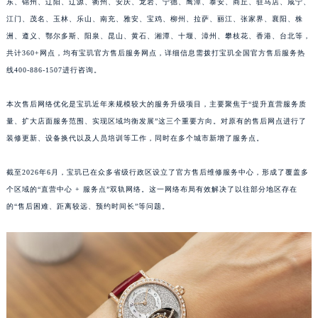
东、锦州、辽阳、辽源、衢州、安庆、龙岩、宁德、鹰潭、泰安、商丘、驻马店、咸宁、
福建省莆田市城厢区霞林街道荔华东大道宝玑售后服务中心（需提前预约）
江门、茂名、玉林、乐山、南充、雅安、宝鸡、柳州、拉萨、丽江、张家界、襄阳、株
福建省三明市三元区东乾二路宝玑售后服务中心（需提前预约）
洲、遵义、鄂尔多斯、阳泉、昆山、黄石、湘潭、十堰、漳州、攀枝花、香港、台北等，
共计360+网点，均有宝玑官方售后服务网点，详细信息需拨打宝玑全国官方售后服务热
福建省漳州市龙文区步港路宝玑售后服务中心（需提前预约）
线400-886-1507进行咨询。
江苏省常州市新北区龙锦路1590号现代传媒中心5号楼10层1008室宝玑售后服务中心（需提前预约）
江苏省淮安市清江浦区淮海北路宝玑售后服务中心（需提前预约）
本次售后网络优化是宝玑近年来规模较大的服务升级项目，主要聚焦于“提升直营服务质
江苏省连云港市海州区通灌北路宝玑售后服务中心（需提前预约）
量、扩大店面服务范围、实现区域均衡发展”这三个重要方向。对原有的售后网点进行了
江苏省南京市秦淮区中山南路1号南京中心22层22-C1-C3室宝玑售后服务中心（需提前预约）
装修更新、设备换代以及人员培训等工作，同时在多个城市新增了服务点。
江苏省宿迁市宿城区西湖路宝玑售后服务中心（需提前预约）
截至2026年6月，宝玑已在众多省级行政区设立了官方售后维修服务中心，形成了覆盖多
江苏省泰州市海陵区永定东路399号置地商务中心东塔（华润万象城）17层1706室宝玑售后服务中心（需提前预约）
个区域的“直营中心 + 服务点”双轨网络。这一网络布局有效解决了以往部分地区存在
江苏省徐州市鼓楼区淮海东路29号苏宁广场IFC国际金融中心35层3508室宝玑售后服务中心（需提前预约）
的“售后困难、距离较远、预约时间长”等问题。
江苏省盐城市盐都区世纪大道5号盐城金融城写字楼1号楼16层1604室宝玑售后服务中心（需提前预约）
江苏省扬州市邗江区国展路29号星耀天地写字楼1号楼18层1803室宝玑售后服务中心（需提前预约）
江苏省镇江市京口区中山东路宝玑售后服务中心（需提前预约）
江西省抚州市临川区赣东大道宝玑售后服务中心（需提前预约）
江西省赣州市章贡区文清路宝玑售后服务中心（需提前预约）
江西省吉安市吉州区井冈山大道宝玑售后服务中心（需提前预约）