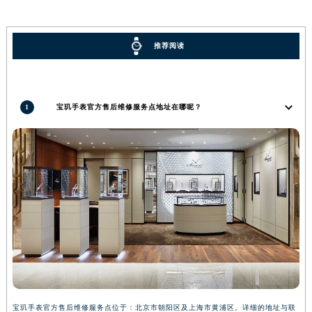
香港特别行政区金钟区中西区金钟道宝玑售后服务中心（需提前预约）
香港特别行政区九龙区油尖旺区弥敦道宝玑售后服务中心（需提前预约）
推荐阅读
香港特别行政区铜锣湾区湾仔区轩尼诗道宝玑售后服务中心（需提前预约）
河南省安阳市文峰区解放大道宝玑售后服务中心（需提前预约）
河南省鹤壁市淇滨区九州路宝玑售后服务中心（需提前预约）
1
宝玑手表官方售后维修服务点地址在哪呢？
河南省济源市沁园街道济水大道宝玑售后服务中心（需提前预约）
河南省焦作市解放区解放路宝玑售后服务中心（需提前预约）
河南省开封市鼓楼区中山路宝玑售后服务中心（需提前预约）
河南省洛阳市西工区中州中路与解放路交叉口宝玑售后服务中心（需提前预约）
河南省漯河市源汇区交通路宝玑售后服务中心（需提前预约）
河南省南阳市宛城区范蠡东路与南都路交叉口宝玑售后服务中心（需提前预约）
河南省平顶山市卫东区建设路宝玑售后服务中心（需提前预约）
河南省濮阳市大华龙区开州路绿城路交叉口宝玑售后服务中心（需提前预约）
河南省三门峡市湖滨区和平路宝玑售后服务中心（需提前预约）
河南省商丘市梁园区神火大道宝玑售后服务中心（需提前预约）
河南省新乡市红旗区人民路宝玑售后服务中心（需提前预约）
宝玑手表官方售后维修服务点位于：北京市朝阳区及上海市黄浦区。详细的地址与联