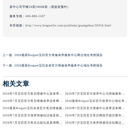
广西壮族自治区河池市金城江区金城江街道朝阳路宝玑售后服务中心（需提前预约）
原中心写字楼24层2406B室（需提前预约）
广西壮族自治区贺州市八步区城东街道灵峰南路宝玑售后服务中心（需提前预约）
服务专线：
400-886-1507
广西壮族自治区来宾市兴宾区桂中大道宝玑售后服务中心（需提前预约）
本页链接：
http://www.breguetfw.com/problems/guangzhou/20316.html
广西壮族自治区柳州市城中区中山中路宝玑售后服务中心（需提前预约）
广西壮族自治区钦州市钦南区金海湾东大街宝玑售后服务中心（需提前预约）
广西壮族自治区梧州市万秀区龙湖镇高旺路宝玑售后服务中心（需提前预约）
广西壮族自治区玉林市玉州区金玉路宝玑售后服务中心（需提前预约）
上一篇:
2026最新Breguet宝玑官方维修保养服务中心网点地址考察报告
海南省儋州市儋州市那大镇兰洋北路宝玑售后服务中心（需提前预约）
下一篇:
2026最新Breguet宝玑名表官方维修保养服务中心地址考察报告
海南省东方市八所镇解放西路宝玑售后服务中心（需提前预约）
海南省琼海市嘉积镇东风路宝玑售后服务中心（需提前预约）
相关文章
海南省三沙市西沙区西沙群岛永兴岛北京路宝玑售后服务中心（需提前预约）
2026年7月宝玑官方售后维修中心及保养中心迁址新增全览
2026年7月宝玑官方保养中心与维修服务中心迁址及新开补充指南确认内容
海南省三亚市吉阳区迎宾路宝玑售后服务中心（需提前预约）
2026年7月宝玑官方售后维修保养业务网点变更全录
2026最新Breguet宝玑官方保养中心地址考察报告
海南省万宁市万城镇解放路宝玑售后服务中心（需提前预约）
2026最新Breguet宝玑名表官方售后维修服务中心地址调研报告
2026年7月宝玑官方维修中心保养业务网点最新变动补充确认
海南省文昌市文城镇教育东路宝玑售后服务中心（需提前预约）
2026年7月宝玑官方保养维修站迁移及新开店说明
2026年7月宝玑官方售后网络升级完整补充速报（迁址及新开）
海南省五指山市通什镇三月三大道宝玑售后服务中心（需提前预约）
2026年7月宝玑官方售后点新址及新增网点完整补充速报
2026年7月宝玑官方保养维修综合站搬迁及新增服务点补充最终公示确认稿
香港特别行政区尖沙咀区油尖旺区广东道宝玑售后服务中心（需提前预约）