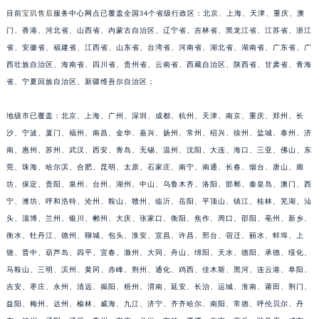
目前
宝玑售后
服务中心网点已覆盖全国34个省级行政区：北京、上海、天津、重庆、澳
安徽省亳州市谯城区魏武大道宝玑售后服务中心（需提前预约）
门、香港、河北省、山西省、内蒙古自治区、辽宁省、吉林省、黑龙江省、江苏省、浙江
安徽省池州市贵池区长江路宝玑售后服务中心（需提前预约）
省、安徽省、福建省、江西省、山东省、台湾省、河南省、湖北省、湖南省、广东省、广
安徽省滁州市琅琊区南谯北路宝玑售后服务中心（需提前预约）
西壮族自治区、海南省、四川省、贵州省、云南省、西藏自治区、陕西省、甘肃省、青海
安徽省阜阳市颍州区颍州北路宝玑售后服务中心（需提前预约）
省、宁夏回族自治区、新疆维吾尔自治区；
安徽省淮北市相山区淮海路宝玑售后服务中心（需提前预约）
安徽省淮南市田家庵区国庆中路宝玑售后服务中心（需提前预约）
地级市已覆盖：北京、上海、广州、深圳、成都、杭州、天津、南京、重庆、郑州、长
沙、宁波、厦门、福州、南昌、金华、嘉兴、扬州、常州、绍兴、徐州、盐城、泰州、济
安徽省黄山市屯溪区黄山西路宝玑售后服务中心（需提前预约）
南、惠州、苏州、武汉、西安、青岛、无锡、温州、沈阳、大连、海口、三亚、佛山、东
安徽省六安市金安区解放中路宝玑售后服务中心（需提前预约）
莞、珠海、哈尔滨、合肥、昆明、太原、石家庄、南宁、南通、长春、烟台、唐山、廊
安徽省马鞍山市雨山区湖南西路宝玑售后服务中心（需提前预约）
坊、保定、贵阳、泉州、台州、湖州、中山、乌鲁木齐、洛阳、邯郸、秦皇岛、澳门、西
安徽省宿州市埇桥区人民中路宝玑售后服务中心（需提前预约）
宁、潍坊、呼和浩特、沧州、鞍山、赣州、临沂、岳阳、平顶山、镇江、桂林、芜湖、汕
安徽省铜陵市铜官区石城大道宝玑售后服务中心（需提前预约）
头、淄博、兰州、银川、郴州、大庆、张家口、衡阳、焦作、周口、邵阳、亳州、新乡、
安徽省芜湖市镜湖区中山路步行街宝玑售后服务中心（需提前预约）
衡水、牡丹江、德州、聊城、包头、淮安、宜昌、许昌、邢台、宿迁、丽水、蚌埠、上
饶、晋中、葫芦岛、四平、宜春、滁州、大同、舟山、绵阳、天水、德阳、承德、绥化、
安徽省宣城市宣州区叠嶂西路宝玑售后服务中心（需提前预约）
马鞍山、三明、滨州、黄冈、赤峰、荆州、通化、鸡西、佳木斯、黑河、连云港、阜阳、
福建省龙岩市新罗区九一南路宝玑售后服务中心（需提前预约）
吉安、枣庄、永州、清远、揭阳、梧州、渭南、延安、长治、运城、淮南、莆田、荆门、
福建省南平市建阳区人民西路宝玑售后服务中心（需提前预约）
益阳、梅州、达州、榆林、威海、九江、济宁、齐齐哈尔、南阳、常德、呼伦贝尔、丹
福建省宁德市蕉城区天湖东路宝玑售后服务中心（需提前预约）