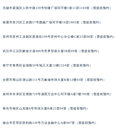
辽宁省铁岭市银州区南马路宝玑售后服务中心（需提前预约）
无锡市梁溪区人民中路139号恒隆广场写字楼1座11层1104室（需提前预约）
辽宁省营口市站前区市府路与渤海大街交叉口宝玑售后服务中心（需提前预约）
南通市崇川区工农路57号圆融广场写字楼16层1603室（需提前预约）
辽宁省沈阳市沈河区中街路137号亨得利名表维修授权店1楼宝玑售后服务中心（需提前预约）
辽宁省沈阳市沈河区中街路83号亨得利名表维修授权店1楼宝玑售后服务中心（需提前预约）
苏州市苏州工业园区星港街199号苏州中心办公楼C座22层08室（需提前预约）
北京市朝阳区建国门外大街甲6号华熙国际中心D座11层1102室宝玑售后服务中心（北京总部）（需提前预约）
北京市东城区东长安街1号王府井东方广场W3座6层602室宝玑售后服务中心（需提前预约）
武汉市江汉区解放大道686号世界贸易大厦38层09室（需提前预约）
河北省保定市竞秀区朝阳北大街北国先天下宝玑售后服务中心（需提前预约）
内蒙古自治区阿拉善盟市左旗土尔扈特大街宝玑售后服务中心（需提前预约）
南宁市青秀区金湖路59号地王大厦12楼1224室（需提前预约）
内蒙古自治区巴彦淖尔市临河区新华街宝玑售后服务中心（需提前预约）
合肥市蜀山区潜山路111号万象城华润大厦B座12楼03室（需提前预约）
内蒙古自治区包头市青山区幸福路甲3号王府井百货名表维修宝玑售后服务中心（需提前预约）
内蒙古自治区赤峰市红山区哈达街宝玑售后服务中心（需提前预约）
泉州市丰泽区宝洲路729号浦西万达中心写字楼A座7楼709室（需提前预约）
内蒙古自治区鄂尔多斯市东胜区伊金霍洛街宝玑售后服务中心（需提前预约）
内蒙古自治区呼伦贝尔市海拉尔区中央街宝玑售后服务中心（需提前预约）
青岛市南区山东路6号华润大厦B座22层04室（需提前预约）
内蒙古自治区通辽市科尔沁区明仁大街宝玑售后服务中心（需提前预约）
烟台市芝罘区胜利路139号万达金融中心A座907室（需提前预约）
内蒙古自治区乌海市海勃湾区人民南路宝玑售后服务中心（需提前预约）
内蒙古自治区乌兰察布市集宁区恩和大街宝玑售后服务中心（需提前预约）