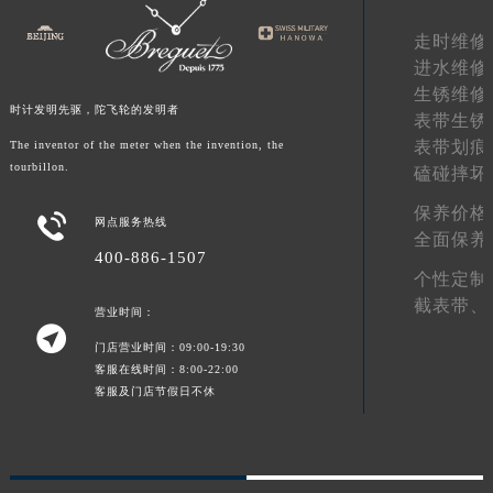
青海省果洛藏族自治州玛沁县团结路宝玑售后服务中心（需提前预约）
走时维修
青海省海北藏族自治州海晏县将军路宝玑售后服务中心（需提前预约）
进水维修
青海省海东市乐都区滨河路宝玑售后服务中心（需提前预约）
生锈维修
时计发明先驱，陀飞轮的发明者
青海省海南藏族自治州共和县青海湖大街宝玑售后服务中心（需提前预约）
表带生锈
表带划痕
The inventor of the meter when the invention, the
青海省海西蒙古族藏族自治州德令哈市柴达木路宝玑售后服务中心（需提前预约）
tourbillon.
磕碰摔坏
青海省黄南藏族自治州同仁市德合隆路宝玑售后服务中心（需提前预约）
青海省西宁市城西区海湖新区西关大道宝玑售后服务中心（需提前预约）
保养价格

网点服务热线
全面保养
青海省玉树藏族自治州结古镇胜利路宝玑售后服务中心（需提前预约）
400-886-1507
陕西省安康市汉滨区金州路宝玑售后服务中心（需提前预约）
个性定制
陕西省宝鸡市渭滨区经二路宝玑售后服务中心（需提前预约）
截表带、
营业时间：

陕西省汉中市汉台区北大街宝玑售后服务中心（需提前预约）
门店营业时间：09:00-19:30
陕西省商洛市商州区州城街宝玑售后服务中心（需提前预约）
客服在线时间：8:00-22:00
客服及门店节假日不休
陕西省铜川市王益区红旗街宝玑售后服务中心（需提前预约）
陕西省渭南市临渭区东风大街宝玑售后服务中心（需提前预约）
陕西省咸阳市秦都区沣西新城统一西路与白马河路交汇处宝玑售后服务中心（需提前预约）
陕西省延安市宝塔区中心街宝玑售后服务中心（需提前预约）