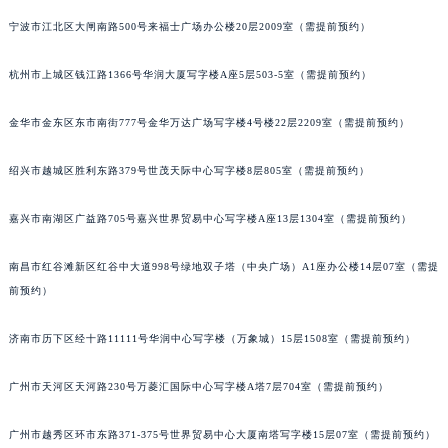
苏州市苏州工业园区星港街199号苏州中心办公楼C座22层08室（需提前预约）
宁波市江北区大闸南路500号来福士广场办公楼20层2009室（需提前预约）
武汉市江汉区解放大道686号世界贸易大厦38层09室（需提前预约）
杭州市上城区钱江路1366号华润大厦写字楼A座5层503-5室（需提前预约）
南宁市青秀区金湖路59号地王大厦12楼1224室（需提前预约）
合肥市蜀山区潜山路111号万象城华润大厦B座12楼03室（需提前预约）
金华市金东区东市南街777号金华万达广场写字楼4号楼22层2209室（需提前预约）
泉州市丰泽区宝洲路729号浦西万达中心写字楼A座7楼709室（需提前预约）
青岛市南区山东路6号华润大厦B座22层04室（需提前预约）
绍兴市越城区胜利东路379号世茂天际中心写字楼8层805室（需提前预约）
烟台市芝罘区胜利路139号万达金融中心A座907室（需提前预约）
长春市朝阳区西安大路727号中银大厦A座(旺进大厦)18层09室（需提前预约）
嘉兴市南湖区广益路705号嘉兴世界贸易中心写字楼A座13层1304室（需提前预约）
贵阳市南明区都司高架桥路33号亨特国际金融中心14楼14D（需提前预约）
南昌市红谷滩新区红谷中大道998号绿地双子塔（中央广场）A1座办公楼14层07室（需提
昆明市盘龙区北京路928号同德昆明广场写字楼10层06室（需提前预约）
前预约）
石家庄市长安区中山东路39号勒泰中心写字楼B座13层07室（需提前预约）
西安市碑林区南关正街88号华侨城长安国际中心E座6楼10室（需提前预约）
济南市历下区经十路11111号华润中心写字楼（万象城）15层1508室（需提前预约）
海口市龙华区金贸东路5号海口华润大厦B座17层1707室（需提前预约）
唐山市路南区新华东道100号万达广场写字楼A座10层1002室（需提前预约）
广州市天河区天河路230号万菱汇国际中心写字楼A塔7层704室（需提前预约）
台州市椒江区东海大道1800号腾达中心东1幢20楼2002室（需提前预约）
广州市越秀区环市东路371-375号世界贸易中心大厦南塔写字楼15层07室（需提前预约）
内蒙古自治区呼和浩特市玉泉区大学西街70号华润万象城写字楼（鄂尔多斯大厦）23层2326室（需提前预约）