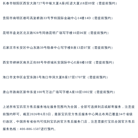
长春市朝阳区西安大路727号中银大厦A座(旺进大厦)18层09室（需提前预约）
内蒙古自治区锡林郭勒盟市锡林浩特市光明街与额尔敦路交叉口宝玑售后服务中心（需提前预约）
内蒙古自治区兴安盟市乌兰浩特市兴安大街宝玑售后服务中心（需提前预约）
贵阳市南明区都司高架桥路33号亨特国际金融中心14楼14D（需提前预约）
山西省大同市平城区迎宾街宝玑售后服务中心（需提前预约）
山西省晋城市城区黄华街宝玑售后服务中心（需提前预约）
昆明市盘龙区北京路928号同德昆明广场写字楼10层06室（需提前预约）
山西省晋中市榆次区顺城街宝玑售后服务中心（需提前预约）
石家庄市长安区中山东路39号勒泰中心写字楼B座13层07室（需提前预约）
山西省临汾市尧都区解放路宝玑售后服务中心（需提前预约）
山西省吕梁市离石区永宁中路与建设街交叉口宝玑售后服务中心（需提前预约）
西安市碑林区南关正街88号华侨城长安国际中心E座6楼10室（需提前预约）
山西省朔州市朔城区怡西路与鄯阳西街交汇处宝玑售后服务中心（需提前预约）
山西省忻州市忻府区和平东街与七一南路交叉口宝玑售后服务中心（需提前预约）
海口市龙华区金贸东路5号海口华润大厦B座17层1707室（需提前预约）
山西省阳泉市郊区平阳东街与新城大道交叉口宝玑售后服务中心（需提前预约）
唐山市路南区新华东道100号万达广场写字楼A座10层1002室（需提前预约）
山西省运城市盐湖区河东街宝玑售后服务中心（需提前预约）
山西省长治市潞州区英雄中路宝玑售后服务中心（需提前预约）
上述所有宝玑官方售后服务地址服务范围均为全国，全部可选择到店或邮寄服务，注意提
山西省太原市迎泽区迎泽街道解放路15号亨得利名表维修授权店3楼宝玑售后服务中心（需提前预约）
前预约即可。截至2026年6月3日，最新宝玑官方售后服务中心网点布局已覆盖34个省级
天津市和平区赤峰道136号天津国际金融中心26层2603室宝玑售后服务中心（需提前预约）
行政区，中国所有省份均可找到宝玑的官方售后服务门店，注意需拨打宝玑全国官方售后
安徽省安庆市迎江区人民路宝玑售后服务中心（需提前预约）
服务热线：400-886-1507进行预约。
安徽省蚌埠市蚌山区淮河路宝玑售后服务中心（需提前预约）