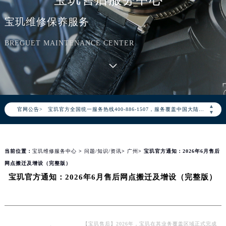
宝玑维修保养服务
BREGUET MAINTENANCE CENTER
2026年8月宝玑中国区售后服务网络优化升级公告
2026年8月宝玑全国官方售后客户服务热线：400-886-1507
▲
官网公告>
宝玑官方全国统一服务热线400-886-1507，服务覆盖中国大陆、香港、澳门、台湾全部区域（非大陆需加拨“+86”）
▼
2026年8月宝玑售后服务中心最新网点地址：
北京市朝阳区建国门外大街甲6号华熙国际中心写字楼D座11层1102室（北京总部）（需提前预约）
当前位置：
宝玑维修服务中心
>
问题/知识/资讯
>
广州
> 宝玑官方通知：2026年6月售后
北京市东城区东长安街1号东方广场写字楼W3座6层602室（需提前预约）
网点搬迁及增设（完整版）
天津市和平区赤峰道136号天津国际金融中心写字楼26层2603室（需提前预约）
宝玑官方通知：2026年6月售后网点搬迁及增设（完整版）
上海市徐汇区虹桥路3号港汇中心写字楼2座37层3705室（需提前预约）
上海市黄浦区南京东路299号宏伊国际广场写字楼8层806室（需提前预约）
南京市秦淮区中山南路1号（新街口）南京中心写字楼22层C1-1室（需提前预约）
常州市新北区龙锦路1590号现代传媒中心写字楼5号楼10层1008室（需提前预约）
【宝玑售后】2026年，宝玑在其业务覆盖区域正式完成