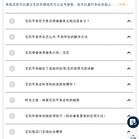
系电话您可以通过宝玑官网或官方公众号获取，也可以拨打本站页面上......
详情 >
河南省信阳市浉河区东方红大道宝玑售后服务中心（需提前预约）
河南省许昌市魏都区建安大道与八龙路交叉口宝玑售后服务中心（需提前预约）
2
宝玑手表官方售后维修服务点电话是多少？
河南省郑州市二七区民主路10号华润大厦29层2905室宝玑售后服务中心（需提前预约）
河南省周口市川汇区七一路宝玑售后服务中心（需提前预约）
3
宝玑手表停走怎么办-手表停走的解决方法
河南省驻马店市驿城区乐山大道与置地大道交叉口宝玑售后服务中心（需提前预约）
湖北省鄂州市鄂城区文星大道宝玑售后服务中心（需提前预约）
4
宝玑维修保养服务介绍 | 宝玑
湖北省黄冈市黄州区赤壁大道宝玑售后服务中心（需提前预约）
湖北省黄石市黄石港区武汉路宝玑售后服务中心（需提前预约）
5
宝玑手表磁化了该如何处理|宝玑技师为您讲解
湖北省荆门市东宝中天街步行街宝玑售后服务中心（需提前预约）
6
宝玑手表走时变快的原因有哪些？
湖北省荆州市荆州区荆中路宝玑售后服务中心（需提前预约）
湖北省十堰市茅箭区人民北路宝玑售后服务中心（需提前预约）
7
时光之旅：探索宝玑手表走时的秘密
湖北省随州市曾都区青年路宝玑售后服务中心（需提前预约）
湖北省咸宁市咸安区长安大道宝玑售后服务中心（需提前预约）
8
宝玑外观有划痕处理技巧（轻松修复爱表的实用方法）
湖北省襄阳市樊城区长虹路与人民路交叉口宝玑售后服务中心（需提前预约）

湖北省孝感市孝南区复兴大道宝玑售后服务中心（需提前预约）
9
宝玑电话门店地址在哪里

湖北省宜昌市西陵区夷陵大道与港窑路宝玑售后服务中心（需提前预约）