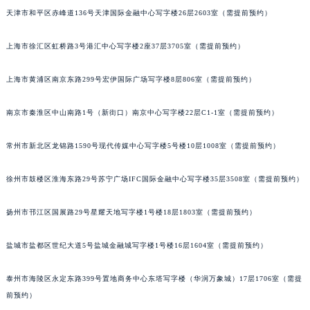
天津市和平区赤峰道136号天津国际金融中心写字楼26层2603室（需提前预约）
福州市鼓楼区五四路128-1号恒力城写字楼15层03室（需提前预约）
成都市锦江区人民东路6号SAC东原中心写字楼24层2406B室（需提前预约）
上海市徐汇区虹桥路3号港汇中心写字楼2座37层3705室（需提前预约）
重庆市江北区观音桥步行街2号融恒时代广场写字楼9层902室（需提前预约）
长沙市芙蓉区定王台街道建湘路393号世茂环球金融中心写字楼（芙蓉广场）10层13室（需提前预约）
上海市黄浦区南京东路299号宏伊国际广场写字楼8层806室（需提前预约）
郑州市二七区铭功路10号华润大厦写字楼29层2905室（需提前预约）
太原市迎泽区解放路15号亨得利名表服务中心（品牌授权店）3层整层（需提前预约）
南京市秦淮区中山南路1号（新街口）南京中心写字楼22层C1-1室（需提前预约）
沈阳市沈河区中街路137号亨得利名表服务中心（品牌授权店）1层整层（需提前预约）
常州市新北区龙锦路1590号现代传媒中心写字楼5号楼10层1008室（需提前预约）
沈阳市沈河区中街路83号亨得利名表服务中心（品牌授权店）1层整层（需提前预约）
乌鲁木齐市天山区红山路26号时代广场（CCMALL）C座17层17-B（需提前预约）
徐州市鼓楼区淮海东路29号苏宁广场IFC国际金融中心写字楼35层3508室（需提前预约）
温州市鹿城区锦绣路1067号置信广场10层1015室（需提前预约）
哈尔滨市道里区友谊西路600号富力中心T2座写字楼29层03室（需提前预约）
扬州市邗江区国展路29号星耀天地写字楼1号楼18层1803室（需提前预约）
大连市中山区人民路15号国际金融大厦7层G室（需提前预约）
盐城市盐都区世纪大道5号盐城金融城写字楼1号楼16层1604室（需提前预约）
佛山市禅城区季华五路57号万科金融中心C座12层1205室（需提前预约）
东莞市东城街道鸿福东路1号民盈国贸中心T1写字楼9层907室（需提前预约）
泰州市海陵区永定东路399号置地商务中心东塔写字楼（华润万象城）17层1706室（需提
无锡市梁溪区人民中路139号恒隆广场写字楼1座11层1104室（需提前预约）
前预约）
南通市崇川区工农路57号圆融广场写字楼16层1603室（需提前预约）