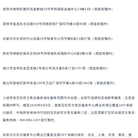
安徽省亳州市谯城区魏武大道宝玑售后服务中心（需提前预约）
贵阳市南明区都司高架桥路33号亨特国际金融中心14楼14D（需提前预约）
安徽省池州市贵池区长江路宝玑售后服务中心（需提前预约）
安徽省滁州市琅琊区南谯北路宝玑售后服务中心（需提前预约）
昆明市盘龙区北京路928号同德昆明广场写字楼10层06室（需提前预约）
安徽省阜阳市颍州区颍州北路宝玑售后服务中心（需提前预约）
石家庄市长安区中山东路39号勒泰中心写字楼B座13层07室（需提前预约）
安徽省淮北市相山区淮海路宝玑售后服务中心（需提前预约）
安徽省淮南市田家庵区国庆中路宝玑售后服务中心（需提前预约）
西安市碑林区南关正街88号华侨城长安国际中心E座6楼10室（需提前预约）
安徽省黄山市屯溪区黄山西路宝玑售后服务中心（需提前预约）
安徽省六安市金安区解放中路宝玑售后服务中心（需提前预约）
海口市龙华区金贸东路5号海口华润大厦B座17层1707室（需提前预约）
安徽省马鞍山市雨山区湖南西路宝玑售后服务中心（需提前预约）
唐山市路南区新华东道100号万达广场写字楼A座10层1002室（需提前预约）
安徽省宿州市埇桥区人民中路宝玑售后服务中心（需提前预约）
安徽省铜陵市铜官区石城大道宝玑售后服务中心（需提前预约）
上述所有宝玑官方售后服务地址服务范围均为全国，全部可选择到店或邮寄服务，注意提
安徽省芜湖市镜湖区中山路步行街宝玑售后服务中心（需提前预约）
前预约即可。截至2026年6月6日，最新宝玑官方售后服务中心网点布局已覆盖34个省级
安徽省宣城市宣州区叠嶂西路宝玑售后服务中心（需提前预约）
行政区，中国所有省份均可找到宝玑的官方售后服务门店，注意需拨打宝玑全国官方售后
福建省龙岩市新罗区九一南路宝玑售后服务中心（需提前预约）
服务热线：400-886-1507进行预约。
福建省南平市建阳区人民西路宝玑售后服务中心（需提前预约）
目前
宝玑售后
服务中心网点已覆盖全国34个省级行政区：北京、上海、天津、重庆、澳
福建省宁德市蕉城区天湖东路宝玑售后服务中心（需提前预约）