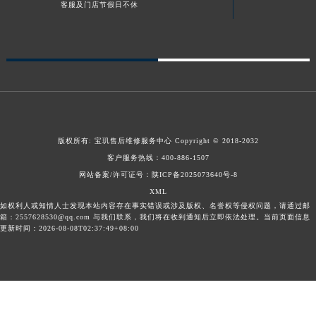
客服及门店节假日不休
陕西省榆林市榆阳区长兴路宝玑售后服务中心（需提前预约）
新疆维吾尔自治区阿克苏市东大街宝玑售后服务中心（需提前预约）
新疆维吾尔自治区阿拉尔市胜利大道宝玑售后服务中心（需提前预约）
新疆维吾尔自治区阿拉山口市友好路宝玑售后服务中心（需提前预约）
新疆维吾尔自治区阿勒泰市解放路宝玑售后服务中心（需提前预约）
新疆维吾尔自治区阿图什市光明路宝玑售后服务中心（需提前预约）
新疆维吾尔自治区白杨市军垦路宝玑售后服务中心（需提前预约）
版权所有:
宝玑售后维修服务中心
Copyright © 2018-2032
新疆维吾尔自治区北屯市团结路宝玑售后服务中心（需提前预约）
客户服务热线：
400-886-1507
新疆维吾尔自治区博乐市博乐市北京路宝玑售后服务中心（需提前预约）
网站备案/许可证号：陕ICP备2025073640号-8
XML
新疆维吾尔自治区昌吉市延安北路宝玑售后服务中心（需提前预约）
如权利人或知情人士发现本站内容存在事实错误或涉及版权、名誉权等侵权问题，请通过邮
新疆维吾尔自治区阜康市博峰路宝玑售后服务中心（需提前预约）
箱：2557628530@qq.com 与我们联系，我们将在收到通知后立即依法处理。当前页面信息
更新时间：2026-08-08T02:37:49+08:00
新疆维吾尔自治区哈密市伊州区建国北路宝玑售后服务中心（需提前预约）
新疆维吾尔自治区和田市和田市北京西路宝玑售后服务中心（需提前预约）
新疆维吾尔自治区胡杨河市胡杨河市胡杨路宝玑售后服务中心（需提前预约）
新疆维吾尔自治区霍尔果斯市亚欧北路宝玑售后服务中心（需提前预约）
新疆维吾尔自治区喀什市解放北路宝玑售后服务中心（需提前预约）