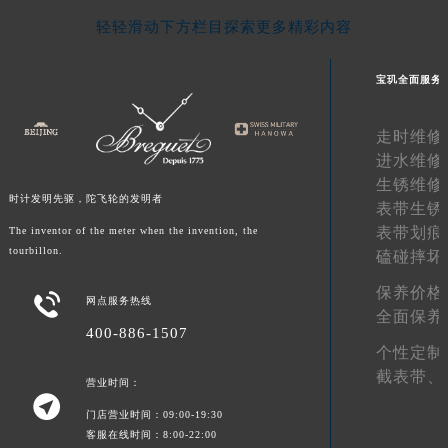
青海省果洛藏族自治州玛沁县团结路宝玑售后服务中心（需提前预约）
轻轻滑动下方栏目探索更多精彩内容
青海省海北藏族自治州海晏县将军路宝玑售后服务中心（需提前预约）
青海省海东市乐都区滨河路宝玑售后服务中心（需提前预约）
宝玑全面服务
青海省海南藏族自治州共和县青海湖大街宝玑售后服务中心（需提前预约）
青海省海西蒙古族藏族自治州德令哈市柴达木路宝玑售后服务中心（需提前预约）
走时维修
进水维修
青海省黄南藏族自治州同仁市德合隆路宝玑售后服务中心（需提前预约）
生锈维修
青海省西宁市城西区海湖新区西关大道宝玑售后服务中心（需提前预约）
时计发明先驱，陀飞轮的发明者
表带生锈
青海省玉树藏族自治州结古镇胜利路宝玑售后服务中心（需提前预约）
表带划痕
The inventor of the meter when the invention, the
陕西省安康市汉滨区金州路宝玑售后服务中心（需提前预约）
tourbillon.
磕碰摔坏
陕西省宝鸡市渭滨区经二路宝玑售后服务中心（需提前预约）
保养价格

网点服务热线
陕西省汉中市汉台区北大街宝玑售后服务中心（需提前预约）
全面保养
陕西省商洛市商州区州城街宝玑售后服务中心（需提前预约）
400-886-1507
个性定制
陕西省铜川市王益区红旗街宝玑售后服务中心（需提前预约）
截表带、
营业时间：
陕西省渭南市临渭区东风大街宝玑售后服务中心（需提前预约）

陕西省咸阳市秦都区沣西新城统一西路与白马河路交汇处宝玑售后服务中心（需提前预约）
门店营业时间：09:00-19:30
客服在线时间：8:00-22:00
陕西省延安市宝塔区中心街宝玑售后服务中心（需提前预约）