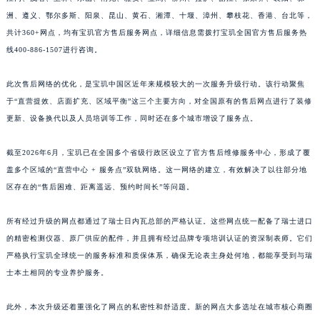
江西省景德镇市珠山区珠山中路宝玑售后服务中心（需提前预约）
洲、遵义、鄂尔多斯、阳泉、昆山、黄石、湘潭、十堰、漳州、攀枝花、香港、台北等，
共计360+网点，均有宝玑官方售后服务网点，详细信息需拨打宝玑全国官方售后服务热
江西省九江市浔阳区浔阳路宝玑售后服务中心（需提前预约）
线400-886-1507进行咨询。
江西省南昌市红谷滩新区红谷中大道998号绿地双子塔（中央广场）A1座办公楼14层1407室宝玑售后服务中心（需提前预约）
江西省萍乡市安源区萍安北大道与康庄路交叉口宝玑售后服务中心（需提前预约）
此次售后网络的优化，是宝玑中国区近年来规模较大的一次服务升级行动。该行动聚焦
江西省上饶市信州区滨江西路宝玑售后服务中心（需提前预约）
于“直营提效、店面扩充、区域平衡”这三个主要方向，对全国原有的售后网点进行了装修
江西省新余市渝水区北湖西路宝玑售后服务中心（需提前预约）
更新、设备换代以及人员培训等工作，同时还在多个城市增设了服务点。
江西省宜春市袁州区中山中路宝玑售后服务中心（需提前预约）
截至2026年6月，宝玑已在全国多个省级行政区设立了官方售后维修服务中心，形成了覆
江西省鹰潭市月湖区胜利东路宝玑售后服务中心（需提前预约）
盖多个区域的“直营中心 + 服务点”双轨网络。这一网络的建立，有效解决了以往部分地
山东省德州市德城区东风中路宝玑售后服务中心（需提前预约）
区存在的“售后困难、距离遥远、预约时间长”等问题。
山东省东营市东营区济南路宝玑售后服务中心（需提前预约）
山东省济南市历下区经十路11111号华润中心写字楼（万象城）15层1508室宝玑售后服务中心（需提前预约）
所有经过升级的网点都通过了瑞士日内瓦总部的严格认证。这些网点统一配备了瑞士进口
山东省济宁市任城区太白楼路宝玑售后服务中心（需提前预约）
的精密检测仪器、原厂供应的配件，并且拥有经过品牌专项培训认证的资深制表师。它们
山东省莱芜市文化南路8号银座商城名表维修一楼名表维修宝玑售后服务中心（需提前预约）
严格执行宝玑全球统一的服务标准和质保体系，确保无论表主身处何地，都能享受到与瑞
士本土相同的专业养护服务。
山东省临沂市兰山区解放路宝玑售后服务中心（需提前预约）
山东省日照市东港区烟台路宝玑售后服务中心（需提前预约）
此外，本次升级还着重强化了网点的私密性和舒适度。新的网点大多选址在城市核心商圈
山东省泰安市泰山区财源街道泰山大街宝玑售后服务中心（需提前预约）