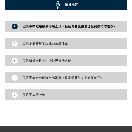
随机推荐
甘肃省合作市人民街宝玑售后服务中心（需提前预约）
甘肃省嘉峪关市雄关区新华中路宝玑售后服务中心（需提前预约）
甘肃省金昌市金川区北京路宝玑售后服务中心（需提前预约）
1
宝玑表带过短解决办法盘点（轻松调整佩戴舒适度的技巧与建议）
甘肃省酒泉市肃州区西大街宝玑售后服务中心（需提前预约）
甘肃省临夏市城南街道团结路宝玑售后服务中心（需提前预约）
2
宝玑手表摔坏了处理办法是什么
甘肃省陇南市武都区人民路宝玑售后服务中心（需提前预约）
甘肃省平凉市崆峒区西大街宝玑售后服务中心（需提前预约）
3
宝玑机械表机芯生锈处理方法详解
甘肃省庆阳市西峰区南大街宝玑售后服务中心（需提前预约）
甘肃省天水市秦州区民主路宝玑售后服务中心（需提前预约）
4
宝玑手表进灰解决方法汇总（日常保养与专业修复技巧）
甘肃省武威市凉州区迎宾路宝玑售后服务中心（需提前预约）
甘肃省张掖市甘州区民乐北路宝玑售后服务中心（需提前预约）
5
宝玑手表店地址
宁夏回族自治区固原市原州区文化街宝玑售后服务中心（需提前预约）
宁夏回族自治区石嘴山市大武口区贺兰山路宝玑售后服务中心（需提前预约）
宁夏回族自治区吴忠市利通区开元大道宝玑售后服务中心（需提前预约）
宁夏回族自治区银川市兴庆区新华东路97号新百中心C馆一层C1-18号商铺宝玑售后服务中心（需提前预约）
宁夏回族自治区中卫市沙坡头区鼓楼东街宝玑售后服务中心（需提前预约）