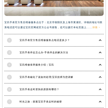
河南省信阳市浉河区东方红大道宝玑售后服务中心（需提前预约）
河南省许昌市魏都区建安大道与八龙路交叉口宝玑售后服务中心（需提前预约）
河南省郑州市二七区民主路10号华润大厦29层2905室宝玑售后服务中心（需提前预约）
宝玑手表官方售后维修服务点位于：北京市朝阳区及上海市黄浦区。详细的地址与联
河南省周口市川汇区七一路宝玑售后服务中心（需提前预约）
系电话您可以通过宝玑官网或官方公众号获取，也可以拨打本站页面上......
详情 >
河南省驻马店市驿城区乐山大道与置地大道交叉口宝玑售后服务中心（需提前预约）
湖北省鄂州市鄂城区文星大道宝玑售后服务中心（需提前预约）
2
宝玑手表官方售后维修服务点电话是多少？
湖北省黄冈市黄州区赤壁大道宝玑售后服务中心（需提前预约）
湖北省黄石市黄石港区武汉路宝玑售后服务中心（需提前预约）
3
宝玑手表停走怎么办-手表停走的解决方法
湖北省荆门市东宝中天街步行街宝玑售后服务中心（需提前预约）
4
宝玑维修保养服务介绍 | 宝玑
湖北省荆州市荆州区荆中路宝玑售后服务中心（需提前预约）
湖北省十堰市茅箭区人民北路宝玑售后服务中心（需提前预约）
5
宝玑手表磁化了该如何处理|宝玑技师为您讲解
湖北省随州市曾都区青年路宝玑售后服务中心（需提前预约）
湖北省咸宁市咸安区长安大道宝玑售后服务中心（需提前预约）
6
宝玑手表走时变快的原因有哪些？
湖北省襄阳市樊城区长虹路与人民路交叉口宝玑售后服务中心（需提前预约）
湖北省孝感市孝南区复兴大道宝玑售后服务中心（需提前预约）
7
时光之旅：探索宝玑手表走时的秘密
湖北省宜昌市西陵区夷陵大道与港窑路宝玑售后服务中心（需提前预约）