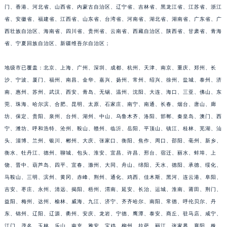
门、香港、河北省、山西省、内蒙古自治区、辽宁省、吉林省、黑龙江省、江苏省、浙江
福建省莆田市城厢区霞林街道荔华东大道宝玑售后服务中心（需提前预约）
省、安徽省、福建省、江西省、山东省、台湾省、河南省、湖北省、湖南省、广东省、广
福建省三明市三元区东乾二路宝玑售后服务中心（需提前预约）
西壮族自治区、海南省、四川省、贵州省、云南省、西藏自治区、陕西省、甘肃省、青海
福建省漳州市龙文区步港路宝玑售后服务中心（需提前预约）
省、宁夏回族自治区、新疆维吾尔自治区；
江苏省常州市新北区龙锦路1590号现代传媒中心5号楼10层1008室宝玑售后服务中心（需提前预约）
江苏省淮安市清江浦区淮海北路宝玑售后服务中心（需提前预约）
地级市已覆盖：北京、上海、广州、深圳、成都、杭州、天津、南京、重庆、郑州、长
沙、宁波、厦门、福州、南昌、金华、嘉兴、扬州、常州、绍兴、徐州、盐城、泰州、济
江苏省连云港市海州区通灌北路宝玑售后服务中心（需提前预约）
南、惠州、苏州、武汉、西安、青岛、无锡、温州、沈阳、大连、海口、三亚、佛山、东
江苏省南京市秦淮区中山南路1号南京中心22层22-C1-C3室宝玑售后服务中心（需提前预约）
莞、珠海、哈尔滨、合肥、昆明、太原、石家庄、南宁、南通、长春、烟台、唐山、廊
江苏省宿迁市宿城区西湖路宝玑售后服务中心（需提前预约）
坊、保定、贵阳、泉州、台州、湖州、中山、乌鲁木齐、洛阳、邯郸、秦皇岛、澳门、西
江苏省泰州市海陵区永定东路399号置地商务中心东塔（华润万象城）17层1706室宝玑售后服务中心（需提前预约）
宁、潍坊、呼和浩特、沧州、鞍山、赣州、临沂、岳阳、平顶山、镇江、桂林、芜湖、汕
江苏省徐州市鼓楼区淮海东路29号苏宁广场IFC国际金融中心35层3508室宝玑售后服务中心（需提前预约）
头、淄博、兰州、银川、郴州、大庆、张家口、衡阳、焦作、周口、邵阳、亳州、新乡、
江苏省盐城市盐都区世纪大道5号盐城金融城写字楼1号楼16层1604室宝玑售后服务中心（需提前预约）
衡水、牡丹江、德州、聊城、包头、淮安、宜昌、许昌、邢台、宿迁、丽水、蚌埠、上
饶、晋中、葫芦岛、四平、宜春、滁州、大同、舟山、绵阳、天水、德阳、承德、绥化、
江苏省扬州市邗江区国展路29号星耀天地写字楼1号楼18层1803室宝玑售后服务中心（需提前预约）
马鞍山、三明、滨州、黄冈、赤峰、荆州、通化、鸡西、佳木斯、黑河、连云港、阜阳、
江苏省镇江市京口区中山东路宝玑售后服务中心（需提前预约）
吉安、枣庄、永州、清远、揭阳、梧州、渭南、延安、长治、运城、淮南、莆田、荆门、
江西省抚州市临川区赣东大道宝玑售后服务中心（需提前预约）
益阳、梅州、达州、榆林、威海、九江、济宁、齐齐哈尔、南阳、常德、呼伦贝尔、丹
江西省赣州市章贡区文清路宝玑售后服务中心（需提前预约）
东、锦州、辽阳、辽源、衢州、安庆、龙岩、宁德、鹰潭、泰安、商丘、驻马店、咸宁、
江西省吉安市吉州区井冈山大道宝玑售后服务中心（需提前预约）
江门、茂名、玉林、乐山、南充、雅安、宝鸡、柳州、拉萨、丽江、张家界、襄阳、株