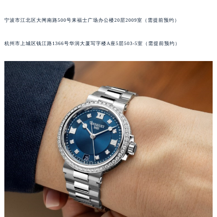
苏州市苏州工业园区星港街199号苏州中心办公楼C座22层08室（需提前预约）
宁波市江北区大闸南路500号来福士广场办公楼20层2009室（需提前预约）
武汉市江汉区解放大道686号世界贸易大厦38层09室（需提前预约）
南宁市青秀区金湖路59号地王大厦12楼1224室（需提前预约）
杭州市上城区钱江路1366号华润大厦写字楼A座5层503-5室（需提前预约）
合肥市蜀山区潜山路111号万象城华润大厦B座12楼03室（需提前预约）
泉州市丰泽区宝洲路729号浦西万达中心写字楼A座7楼709室（需提前预约）
青岛市南区山东路6号华润大厦B座22层04室（需提前预约）
烟台市芝罘区胜利路139号万达金融中心A座907室（需提前预约）
长春市朝阳区西安大路727号中银大厦A座(旺进大厦)18层09室（需提前预约）
贵阳市南明区都司高架桥路33号亨特国际金融中心14楼14D（需提前预约）
昆明市盘龙区北京路928号同德昆明广场写字楼10层06室（需提前预约）
石家庄市长安区中山东路39号勒泰中心写字楼B座13层07室（需提前预约）
西安市碑林区南关正街88号华侨城长安国际中心E座6楼10室（需提前预约）
海口市龙华区金贸东路5号海口华润大厦B座17层1707室（需提前预约）
唐山市路南区新华东道100号万达广场写字楼A座10层1002室（需提前预约）
台州市椒江区东海大道1800号腾达中心东1幢20楼2002室（需提前预约）
内蒙古自治区呼和浩特市玉泉区大学西街70号华润万象城写字楼（鄂尔多斯大厦）23层2326室（需提前预约）