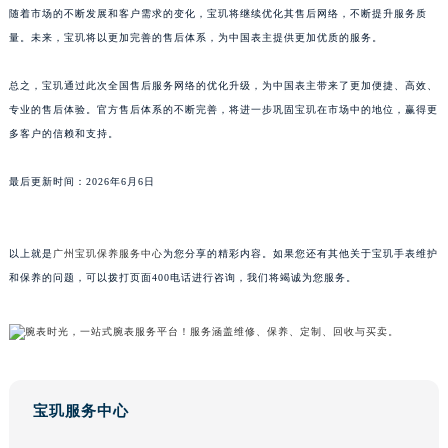
随着市场的不断发展和客户需求的变化，宝玑将继续优化其售后网络，不断提升服务质
澳门特别行政区风顺堂区南湾大马路宝玑售后服务中心（需提前预约）
量。未来，宝玑将以更加完善的售后体系，为中国表主提供更加优质的服务。
澳门特别行政区花地玛堂区关闸广场宝玑售后服务中心（需提前预约）
澳门特别行政区花王堂区大三巴商圈宝玑售后服务中心（需提前预约）
总之，宝玑通过此次全国售后服务网络的优化升级，为中国表主带来了更加便捷、高效、
澳门特别行政区嘉模堂区官也街宝玑售后服务中心（需提前预约）
专业的售后体验。官方售后体系的不断完善，将进一步巩固宝玑在市场中的地位，赢得更
澳门省路氹城市金光大道宝玑售后服务中心（需提前预约）
多客户的信赖和支持。
澳门特别行政区望德堂区塔石广场宝玑售后服务中心（需提前预约）
最后更新时间：2026年6月6日
福建省福州市鼓楼区五四路128-1号恒力城写字楼15层03室宝玑售后服务中心（需提前预约）
福建省厦门市思明区湖滨东路95号万象城华润大厦B座11层1104室宝玑售后服务中心（需提前预约）
广东省潮州市潮安区新风路与潮汕路交汇处宝玑售后服务中心（需提前预约）
以上就是
广州宝玑保养服务中心
为您分享的精彩内容。如果您还有其他关于宝玑手表维护
广东省广州市天河区天河路230号万菱汇国际中心A塔7层704室宝玑售后服务中心（需提前预约）
和保养的问题，可以拨打页面400电话进行咨询，我们将竭诚为您服务。
广东省广州市越秀区环市东路371-375号世界贸易中心大厦南塔15层1507室宝玑售后服务中心（需提前预约）
广东省河源市源城区越王大道宝玑售后服务中心（需提前预约）
广东省惠州市惠城区江北文昌一路7号华贸大厦1座30层3005室宝玑售后服务中心（需提前预约）
广东省江门市蓬江区广场西路宝玑售后服务中心（需提前预约）
宝玑服务中心
广东省揭阳市榕城进贤门步行街宝玑售后服务中心（需提前预约）
广东省茂名市电白区水东街道迎宾大道宝玑售后服务中心（需提前预约）