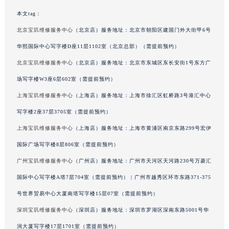
广东省梅州市梅江区金燕大道宝玑售后服务中心（需提前预约）
本文tag：
广东省清远市清城区湖西路宝玑售后服务中心（需提前预约）
北京宝玑维修服务中心
（北京店）服务地址：北京市朝阳区建国门外大街甲6号
广东省汕头市龙湖区长平路宝玑售后服务中心（需提前预约）
华熙国际中心写字楼D座11层1102室（北京总部）（需提前预约）
广东省汕尾市城区香洲街道园林社区翠园街宝玑售后服务中心（需提前预约）
北京宝玑维修服务中心
（北京店）服务地址：北京市东城区东长安街1号东方广
广东省韶关市武江区芙蓉新区与老城中心交汇处宝玑售后服务中心（需提前预约）
场写字楼W3座6层602室（需提前预约）
广东省深圳市罗湖区深南东路5001号华润大厦17层1701室宝玑售后服务中心（需提前预约）
上海宝玑维修服务中心
（上海店）服务地址：上海市徐汇区虹桥路3号港汇中心
广东省阳江市江城区东风一路宝玑售后服务中心（需提前预约）
广东省云浮市云城区金山路宝玑售后服务中心（需提前预约）
写字楼2座37层3705室（需提前预约）
广东省湛江市赤坎区观海北路宝玑售后服务中心（需提前预约）
上海宝玑维修服务中心
（上海店）服务地址：上海市黄浦区南京东路299号宏伊
广东省肇庆市端州区信安大道与砚都大道交汇处宝玑售后服务中心（需提前预约）
国际广场写字楼8层806室（需提前预约）
广西壮族自治区百色市右江区中山二路宝玑售后服务中心（需提前预约）
广州宝玑维修服务中心
（广州店）服务地址：广州市天河区天河路230号万菱汇
广西壮族自治区北海市海城区北京路宝玑售后服务中心（需提前预约）
国际中心写字楼A塔7层704室（需提前预约） | 广州市越秀区环市东路371-375
广西壮族自治区崇左市江州区石景林街道友谊大道与丽川路交汇处宝玑售后服务中心（需提前预约）
号世界贸易中心大厦南塔写字楼15层07室（需提前预约）
广西壮族自治区防城港市港口区金花茶大道宝玑售后服务中心（需提前预约）
深圳宝玑维修服务中心
（深圳店）服务地址：深圳市罗湖区深南东路5001号华
广西壮族自治区贵港市港北区港城街道布山大道与仙衣路交叉口宝玑售后服务中心（需提前预约）
广西壮族自治区桂林市秀峰区红岭路宝玑售后服务中心（需提前预约）
润大厦写字楼17层1701室（需提前预约）