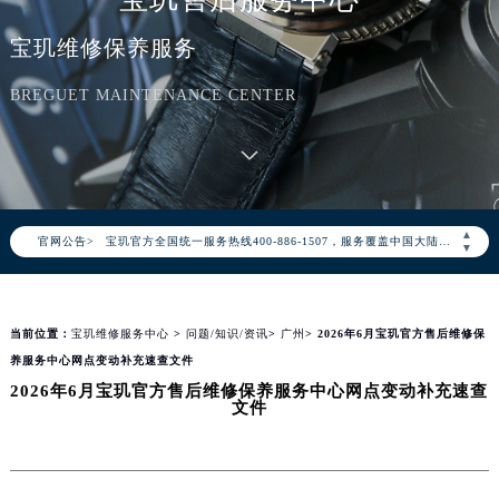
宝玑维修保养服务
BREGUET MAINTENANCE CENTER
2026年8月宝玑中国区售后服务网络优化升级公告
2026年8月宝玑全国官方售后客户服务热线：400-886-1507
▲
官网公告>
宝玑官方全国统一服务热线400-886-1507，服务覆盖中国大陆、香港、澳门、台湾全部区域（非大陆需加拨“+86”）
▼
2026年8月宝玑售后服务中心最新网点地址：
北京市朝阳区建国门外大街甲6号华熙国际中心写字楼D座11层1102室（北京总部）（需提前预约）
当前位置：
宝玑维修服务中心
>
问题/知识/资讯
>
广州
> 2026年6月宝玑官方售后维修保
北京市东城区东长安街1号东方广场写字楼W3座6层602室（需提前预约）
养服务中心网点变动补充速查文件
天津市和平区赤峰道136号天津国际金融中心写字楼26层2603室（需提前预约）
2026年6月宝玑官方售后维修保养服务中心网点变动补充速查
上海市徐汇区虹桥路3号港汇中心写字楼2座37层3705室（需提前预约）
文件
上海市黄浦区南京东路299号宏伊国际广场写字楼8层806室（需提前预约）
南京市秦淮区中山南路1号（新街口）南京中心写字楼22层C1-1室（需提前预约）
常州市新北区龙锦路1590号现代传媒中心写字楼5号楼10层1008室（需提前预约）