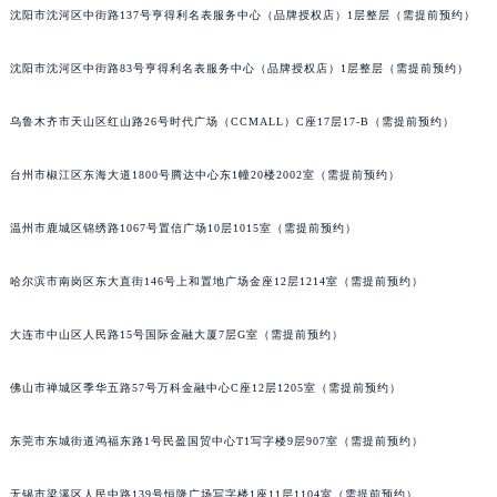
沈阳市沈河区中街路137号亨得利名表服务中心（品牌授权店）1层整层（需提前预约）
辽宁省铁岭市银州区南马路宝玑售后服务中心（需提前预约）
辽宁省营口市站前区市府路与渤海大街交叉口宝玑售后服务中心（需提前预约）
沈阳市沈河区中街路83号亨得利名表服务中心（品牌授权店）1层整层（需提前预约）
辽宁省沈阳市沈河区中街路137号亨得利名表维修授权店1楼宝玑售后服务中心（需提前预约）
辽宁省沈阳市沈河区中街路83号亨得利名表维修授权店1楼宝玑售后服务中心（需提前预约）
乌鲁木齐市天山区红山路26号时代广场（CCMALL）C座17层17-B（需提前预约）
北京市朝阳区建国门外大街甲6号华熙国际中心D座11层1102室宝玑售后服务中心（北京总部）（需提前预约）
台州市椒江区东海大道1800号腾达中心东1幢20楼2002室（需提前预约）
北京市东城区东长安街1号王府井东方广场W3座6层602室宝玑售后服务中心（需提前预约）
河北省保定市竞秀区朝阳北大街北国先天下宝玑售后服务中心（需提前预约）
温州市鹿城区锦绣路1067号置信广场10层1015室（需提前预约）
内蒙古自治区阿拉善盟市左旗土尔扈特大街宝玑售后服务中心（需提前预约）
内蒙古自治区巴彦淖尔市临河区新华街宝玑售后服务中心（需提前预约）
哈尔滨市南岗区东大直街146号上和置地广场金座12层1214室（需提前预约）
内蒙古自治区包头市青山区幸福路甲3号王府井百货名表维修宝玑售后服务中心（需提前预约）
内蒙古自治区赤峰市红山区哈达街宝玑售后服务中心（需提前预约）
大连市中山区人民路15号国际金融大厦7层G室（需提前预约）
内蒙古自治区鄂尔多斯市东胜区伊金霍洛街宝玑售后服务中心（需提前预约）
佛山市禅城区季华五路57号万科金融中心C座12层1205室（需提前预约）
内蒙古自治区呼伦贝尔市海拉尔区中央街宝玑售后服务中心（需提前预约）
内蒙古自治区通辽市科尔沁区明仁大街宝玑售后服务中心（需提前预约）
东莞市东城街道鸿福东路1号民盈国贸中心T1写字楼9层907室（需提前预约）
内蒙古自治区乌海市海勃湾区人民南路宝玑售后服务中心（需提前预约）
内蒙古自治区乌兰察布市集宁区恩和大街宝玑售后服务中心（需提前预约）
无锡市梁溪区人民中路139号恒隆广场写字楼1座11层1104室（需提前预约）