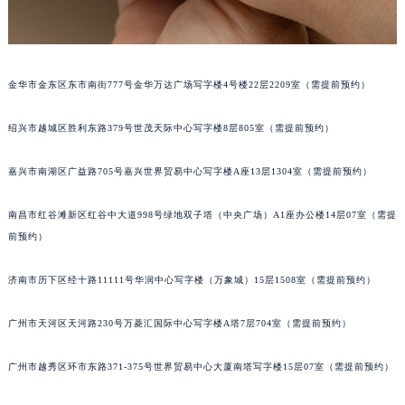
甘肃省兰州市七里河区西津西路16号兰州中心写字楼21层2102室（需提前预约）
重庆市解放碑渝中区民权路28号英利国际金融中心写字楼20层01室（需提前预约）
黑龙江省大庆市萨尔图区会战大街宝玑售后服务中心（需提前预约）
金华市金东区东市南街777号金华万达广场写字楼4号楼22层2209室（需提前预约）
黑龙江省鹤岗市向阳区红军路宝玑售后服务中心（需提前预约）
黑龙江省黑河市爱辉区中央街宝玑售后服务中心（需提前预约）
绍兴市越城区胜利东路379号世茂天际中心写字楼8层805室（需提前预约）
黑龙江省鸡西市鸡冠区红军路宝玑售后服务中心（需提前预约）
黑龙江省佳木斯市向阳区长安路宝玑售后服务中心（需提前预约）
嘉兴市南湖区广益路705号嘉兴世界贸易中心写字楼A座13层1304室（需提前预约）
黑龙江省牡丹江市东安区太平路宝玑售后服务中心（需提前预约）
南昌市红谷滩新区红谷中大道998号绿地双子塔（中央广场）A1座办公楼14层07室（需提
黑龙江省七台河市桃山区大同街宝玑售后服务中心（需提前预约）
前预约）
黑龙江省齐齐哈尔市龙沙区龙华路宝玑售后服务中心（需提前预约）
黑龙江省双鸭山市尖山区新兴大街宝玑售后服务中心（需提前预约）
济南市历下区经十路11111号华润中心写字楼（万象城）15层1508室（需提前预约）
黑龙江省绥化市北林区新华街与康庄路交叉口宝玑售后服务中心（需提前预约）
黑龙江省伊春市伊美区通河路宝玑售后服务中心（需提前预约）
广州市天河区天河路230号万菱汇国际中心写字楼A塔7层704室（需提前预约）
吉林省白城市洮北区明仁南街宝玑售后服务中心（需提前预约）
广州市越秀区环市东路371-375号世界贸易中心大厦南塔写字楼15层07室（需提前预约）
吉林省白山市浑江区浑江大街宝玑售后服务中心（需提前预约）
吉林省吉林市船营区河南街宝玑售后服务中心（需提前预约）