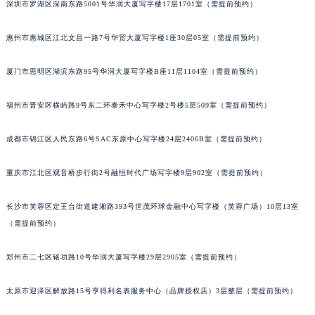
深圳市罗湖区深南东路5001号华润大厦写字楼17层1701室（需提前预约）
吉林省辽源市龙山区人民大街宝玑售后服务中心（需提前预约）
吉林省梅河口市新华街道梅河大街宝玑售后服务中心（需提前预约）
惠州市惠城区江北文昌一路7号华贸大厦写字楼1座30层05室（需提前预约）
吉林省四平市铁东区紫气大路与南九经街交汇处宝玑售后服务中心（需提前预约）
厦门市思明区湖滨东路95号华润大厦写字楼B座11层1104室（需提前预约）
吉林省松原市宁江区五环大街宝玑售后服务中心（需提前预约）
吉林省通化市东昌区环通乡江南大街宝玑售后服务中心（需提前预约）
福州市晋安区横屿路9号东二环泰禾中心写字楼2号楼5层509室（需提前预约）
吉林省延边市延吉市解放路宝玑售后服务中心（需提前预约）
辽宁省鞍山市铁东区站前街宝玑售后服务中心（需提前预约）
成都市锦江区人民东路6号SAC东原中心写字楼24层2406B室（需提前预约）
辽宁省本溪市平山区胜利路宝玑售后服务中心（需提前预约）
辽宁省朝阳市双塔区新华路宝玑售后服务中心（需提前预约）
重庆市江北区观音桥步行街2号融恒时代广场写字楼9层902室（需提前预约）
辽宁省丹东市振兴区七经街宝玑售后服务中心（需提前预约）
长沙市芙蓉区定王台街道建湘路393号世茂环球金融中心写字楼（芙蓉广场）10层13室
辽宁省抚顺市新抚区东一路宝玑售后服务中心（需提前预约）
（需提前预约）
辽宁省阜新市海州区解放大街宝玑售后服务中心（需提前预约）
辽宁省葫芦岛市连山区中央路宝玑售后服务中心（需提前预约）
郑州市二七区铭功路10号华润大厦写字楼29层2905室（需提前预约）
辽宁省锦州市古塔区中央大街宝玑售后服务中心（需提前预约）
辽宁省辽阳市白塔区新运大街宝玑售后服务中心（需提前预约）
太原市迎泽区解放路15号亨得利名表服务中心（品牌授权店）3层整层（需提前预约）
辽宁省盘锦市兴隆台区石油大街宝玑售后服务中心（需提前预约）