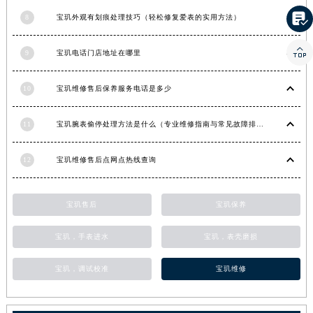

湖南省常德市武陵区人民路宝玑售后服务中心（需提前预约）
8
宝玑外观有划痕处理技巧（轻松修复爱表的实用方法）
湖南省郴州市北湖区国庆北路宝玑售后服务中心（需提前预约）

9
宝玑电话门店地址在哪里
湖南省衡阳市雁峰区解放路宝玑售后服务中心（需提前预约）
湖南省怀化市鹤城区迎丰中路宝玑售后服务中心（需提前预约）
10
宝玑维修售后保养服务电话是多少
湖南省娄底市娄星区长青街宝玑售后服务中心（需提前预约）
湖南省邵阳市双清区东风路宝玑售后服务中心（需提前预约）
11
宝玑腕表偷停处理方法是什么（专业维修指南与常见故障排查）
湖南省湘潭市雨湖区莲城大道宝玑售后服务中心（需提前预约）
湖南省益阳市赫山区桃花仑路宝玑售后服务中心（需提前预约）
12
宝玑维修售后点网点热线查询
湖南省永州市冷水滩区永州大道与中兴路交叉口宝玑售后服务中心（需提前预约）
湖南省岳阳市岳阳楼区东茅岭路宝玑售后服务中心（需提前预约）
宝玑售后
宝玑保养
湖南省张家界市永定区解放路宝玑售后服务中心（需提前预约）
湖南省长沙市芙蓉区建湘路393号世茂环球金融中心写字楼10层1013室宝玑售后服务中心（需提前预约）
宝玑，手表进水
宝玑，表壳磨损
湖南省株洲市芦淞区建设南路宝玑售后服务中心（需提前预约）
宝玑，调试校准
宝玑维修
甘肃省白银市白银区北京路宝玑售后服务中心（需提前预约）
甘肃省定西市安定区解放路宝玑售后服务中心（需提前预约）
甘肃省敦煌市沙州镇阳关中路宝玑售后服务中心（需提前预约）