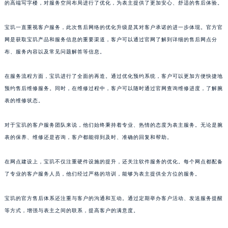
的高端写字楼，对服务空间布局进行了优化，为表主提供了更加安心、舒适的售后体验。
山东省威海市环翠区新威海路89号振华商厦一楼名表维修宝玑售后服务中心（需提前预约）
山东省潍坊市奎文区东风东街宝玑售后服务中心（需提前预约）
宝玑一直重视客户服务，此次售后网络的优化升级是其对客户承诺的进一步体现。官方官
山东省枣庄市滕州市北辛路与善国路交叉口宝玑售后服务中心（需提前预约）
网是获取宝玑产品和服务信息的重要渠道，客户可以通过官网了解到详细的售后网点分
布、服务内容以及常见问题解答等信息。
山东省淄博市张店区金晶大道宝玑售后服务中心（需提前预约）
上海市黄浦区南京东路299号宏伊国际广场写字楼8层806室宝玑售后服务中心（需提前预约）
在服务流程方面，宝玑进行了全面的再造。通过优化预约系统，客户可以更加方便快捷地
上海市徐汇区虹桥路3号港汇中心2座37层3705室宝玑售后服务中心（需提前预约）
预约售后维修服务。同时，在维修过程中，客户可以随时通过官网查询维修进度，了解腕
浙江省杭州市上城区钱江路1366号华润大厦A座5层503-5室宝玑售后服务中心（需提前预约）
表的维修状态。
浙江省湖州市吴兴区劳动路宝玑售后服务中心（需提前预约）
浙江省嘉兴市南湖区广益路705号嘉兴世界贸易中心A座13层1304室宝玑售后服务中心（需提前预约）
对于宝玑的客户服务团队来说，他们始终秉持着专业、热情的态度为表主服务。无论是腕
表的保养、维修还是咨询，客户都能得到及时、准确的回复和帮助。
浙江省金华市金东区东市南街777号金华万达广场4号楼22楼2209室宝玑售后服务中心（需提前预约）
浙江省丽水市莲都区解放街宝玑售后服务中心（需提前预约）
在网点建设上，宝玑不仅注重硬件设施的提升，还关注软件服务的优化。每个网点都配备
浙江省宁波市江北区大闸南路500号来福士广场办公楼20层2009室宝玑售后服务中心（需提前预约）
了专业的客户服务人员，他们经过严格的培训，能够为表主提供全方位的服务。
浙江省衢州市柯城区上街宝玑售后服务中心（需提前预约）
浙江省绍兴市越城区胜利东路379号世茂天际中心写字楼8层805室宝玑售后服务中心（需提前预约）
宝玑的官方售后体系还注重与客户的沟通和互动。通过定期举办客户活动、发送服务提醒
浙江省舟山市定海区解放东路宝玑售后服务中心（需提前预约）
等方式，增强与表主之间的联系，提高客户的满意度。
澳门特别行政区大堂区议事亭前地（新马路）宝玑售后服务中心（需提前预约）