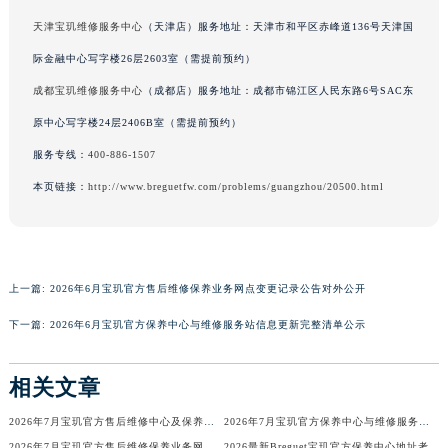
广西壮族自治区河池市金城江区金城江街道朝阳路宝玑售后服务中心（需提前预约）
天津宝玑维修服务中心
（天津店）服务地址：天津市和平区赤峰道136号天津国
广西壮族自治区贺州市八步区城东街道灵峰南路宝玑售后服务中心（需提前预约）
际金融中心写字楼26层2603室（需提前预约）
广西壮族自治区来宾市兴宾区桂中大道宝玑售后服务中心（需提前预约）
成都宝玑维修服务中心
（成都店）服务地址：成都市锦江区人民东路6号SAC东
广西壮族自治区柳州市城中区中山中路宝玑售后服务中心（需提前预约）
原中心写字楼24层2406B室（需提前预约）
广西壮族自治区钦州市钦南区金海湾东大街宝玑售后服务中心（需提前预约）
服务专线：
400-886-1507
广西壮族自治区梧州市万秀区龙湖镇高旺路宝玑售后服务中心（需提前预约）
本页链接：
http://www.breguetfw.com/problems/guangzhou/20500.html
广西壮族自治区玉林市玉州区金玉路宝玑售后服务中心（需提前预约）
海南省儋州市儋州市那大镇兰洋北路宝玑售后服务中心（需提前预约）
海南省东方市八所镇解放西路宝玑售后服务中心（需提前预约）
海南省琼海市嘉积镇东风路宝玑售后服务中心（需提前预约）
上一篇:
2026年6月宝玑官方售后维修保养业务网点变更记录公告对外公开
海南省三沙市西沙区西沙群岛永兴岛北京路宝玑售后服务中心（需提前预约）
下一篇:
2026年6月宝玑官方保养中心与维修服务站信息更新完整清单公示
海南省三亚市吉阳区迎宾路宝玑售后服务中心（需提前预约）
海南省万宁市万城镇解放路宝玑售后服务中心（需提前预约）
相关文章
海南省文昌市文城镇教育东路宝玑售后服务中心（需提前预约）
海南省五指山市通什镇三月三大道宝玑售后服务中心（需提前预约）
2026年7月宝玑官方售后维修中心及保养中心迁址新增全览
2026年7月宝玑官方保养中心与维修服务中心迁址及新开补充指南确认内容
香港特别行政区尖沙咀区油尖旺区广东道宝玑售后服务中心（需提前预约）
2026年7月宝玑官方售后维修保养业务网点变更全录
2026最新Breguet宝玑官方保养中心地址考察报告