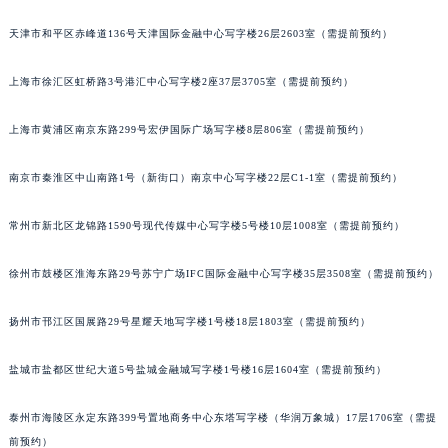
福州市鼓楼区五四路128-1号恒力城写字楼15层03室（需提前预约）
天津市和平区赤峰道136号天津国际金融中心写字楼26层2603室（需提前预约）
成都市锦江区人民东路6号SAC东原中心写字楼24层2406B室（需提前预约）
重庆市江北区观音桥步行街2号融恒时代广场写字楼9层902室（需提前预约）
上海市徐汇区虹桥路3号港汇中心写字楼2座37层3705室（需提前预约）
长沙市芙蓉区定王台街道建湘路393号世茂环球金融中心写字楼（芙蓉广场）10层13室（需提前预约）
上海市黄浦区南京东路299号宏伊国际广场写字楼8层806室（需提前预约）
郑州市二七区铭功路10号华润大厦写字楼29层2905室（需提前预约）
太原市迎泽区解放路15号亨得利名表服务中心（品牌授权店）3层整层（需提前预约）
南京市秦淮区中山南路1号（新街口）南京中心写字楼22层C1-1室（需提前预约）
沈阳市沈河区中街路137号亨得利名表服务中心（品牌授权店）1层整层（需提前预约）
沈阳市沈河区中街路83号亨得利名表服务中心（品牌授权店）1层整层（需提前预约）
常州市新北区龙锦路1590号现代传媒中心写字楼5号楼10层1008室（需提前预约）
乌鲁木齐市天山区红山路26号时代广场（CCMALL）C座17层17-B（需提前预约）
温州市鹿城区锦绣路1067号置信广场10层1015室（需提前预约）
徐州市鼓楼区淮海东路29号苏宁广场IFC国际金融中心写字楼35层3508室（需提前预约）
哈尔滨市道里区友谊西路600号富力中心T2座写字楼29层03室（需提前预约）
扬州市邗江区国展路29号星耀天地写字楼1号楼18层1803室（需提前预约）
大连市中山区人民路15号国际金融大厦7层G室（需提前预约）
佛山市禅城区季华五路57号万科金融中心C座12层1205室（需提前预约）
盐城市盐都区世纪大道5号盐城金融城写字楼1号楼16层1604室（需提前预约）
东莞市东城街道鸿福东路1号民盈国贸中心T1写字楼9层907室（需提前预约）
无锡市梁溪区人民中路139号恒隆广场写字楼1座11层1104室（需提前预约）
泰州市海陵区永定东路399号置地商务中心东塔写字楼（华润万象城）17层1706室（需提
南通市崇川区工农路57号圆融广场写字楼16层1603室（需提前预约）
前预约）