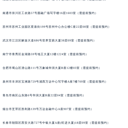
内蒙古自治区锡林郭勒盟市锡林浩特市光明街与额尔敦路交叉口宝玑售后服务中心（需提前预约）
南通市崇川区工农路57号圆融广场写字楼16层1603室（需提前预约）
内蒙古自治区兴安盟市乌兰浩特市兴安大街宝玑售后服务中心（需提前预约）
山西省大同市平城区迎宾街宝玑售后服务中心（需提前预约）
苏州市苏州工业园区星港街199号苏州中心办公楼C座22层08室（需提前预约）
山西省晋城市城区黄华街宝玑售后服务中心（需提前预约）
山西省晋中市榆次区顺城街宝玑售后服务中心（需提前预约）
武汉市江汉区解放大道686号世界贸易大厦38层09室（需提前预约）
山西省临汾市尧都区解放路宝玑售后服务中心（需提前预约）
山西省吕梁市离石区永宁中路与建设街交叉口宝玑售后服务中心（需提前预约）
南宁市青秀区金湖路59号地王大厦12楼1224室（需提前预约）
山西省朔州市朔城区怡西路与鄯阳西街交汇处宝玑售后服务中心（需提前预约）
合肥市蜀山区潜山路111号万象城华润大厦B座12楼03室（需提前预约）
山西省忻州市忻府区和平东街与七一南路交叉口宝玑售后服务中心（需提前预约）
山西省阳泉市郊区平阳东街与新城大道交叉口宝玑售后服务中心（需提前预约）
泉州市丰泽区宝洲路729号浦西万达中心写字楼A座7楼709室（需提前预约）
山西省运城市盐湖区河东街宝玑售后服务中心（需提前预约）
山西省长治市潞州区英雄中路宝玑售后服务中心（需提前预约）
青岛市南区山东路6号华润大厦B座22层04室（需提前预约）
山西省太原市迎泽区迎泽街道解放路15号亨得利名表维修授权店3楼宝玑售后服务中心（需提前预约）
烟台市芝罘区胜利路139号万达金融中心A座907室（需提前预约）
天津市和平区赤峰道136号天津国际金融中心26层2603室宝玑售后服务中心（需提前预约）
安徽省安庆市迎江区人民路宝玑售后服务中心（需提前预约）
长春市朝阳区西安大路727号中银大厦A座(旺进大厦)18层09室（需提前预约）
安徽省蚌埠市蚌山区淮河路宝玑售后服务中心（需提前预约）