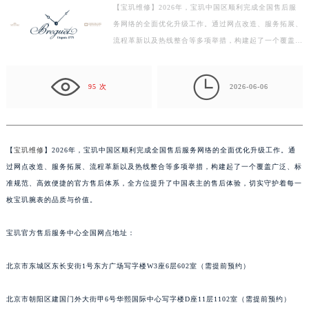
【宝玑维修】2026年，宝玑中国区顺利完成全国售后服
徐州市鼓楼区淮海东路29号苏宁广场IFC国际金融中心写字楼35层3508室（需提前预约）
务网络的全面优化升级工作。通过网点改造、服务拓展、
扬州市邗江区国展路29号星耀天地写字楼1号楼18层1803室（需提前预约）
流程革新以及热线整合等多项举措，构建起了一个覆盖广
盐城市盐都区世纪大道5号盐城金融城写字楼1号楼16层1604室（需提前预约）
泛、标准规范、高效便捷的官方售后体系，全方位提升
泰州市海陵区永定东路399号置地商务中心东塔写字楼（华润万象城）17层1706室（需提前预约）
了…

95 次
2026-06-06
宁波市江北区大闸南路500号来福士广场办公楼20层2009室（需提前预约）
杭州市上城区钱江路1366号华润大厦写字楼A座5层503-5室（需提前预约）
金华市金东区东市南街777号金华万达广场写字楼4号楼22层2209室（需提前预约）
绍兴市越城区胜利东路379号世茂天际中心写字楼8层805室（需提前预约）
【
宝玑维修
】2026年，宝玑中国区顺利完成全国售后服务网络的全面优化升级工作。通
过网点改造、服务拓展、流程革新以及热线整合等多项举措，构建起了一个覆盖广泛、标
嘉兴市南湖区广益路705号嘉兴世界贸易中心写字楼A座13层1304室（需提前预约）
准规范、高效便捷的官方售后体系，全方位提升了中国表主的售后体验，切实守护着每一
南昌市红谷滩新区红谷中大道998号绿地双子塔（中央广场）A1座办公楼14层07室（需提前预约）
枚宝玑腕表的品质与价值。
济南市历下区经十路11111号华润中心写字楼（万象城）15层1508室（需提前预约）
广州市天河区天河路230号万菱汇国际中心写字楼A塔7层704室（需提前预约）
宝玑官方售后服务中心全国网点地址：
广州市越秀区环市东路371-375号世界贸易中心大厦南塔写字楼15层07室（需提前预约）
深圳市罗湖区深南东路5001号华润大厦写字楼17层1701室（需提前预约）
北京市东城区东长安街1号东方广场写字楼W3座6层602室（需提前预约）
惠州市惠城区江北文昌一路7号华贸大厦写字楼1座30层05室（需提前预约）
北京市朝阳区建国门外大街甲6号华熙国际中心写字楼D座11层1102室（需提前预约）
厦门市思明区湖滨东路95号华润大厦写字楼B座11层1104室（需提前预约）