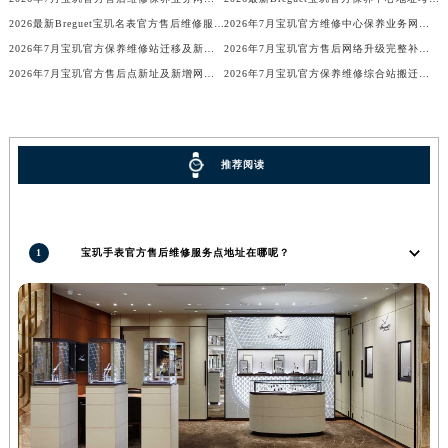
香港特别行政区金钟区中西区金钟道宝玑售后服务中心（需提前预约）
2026最新Breguet宝玑名表官方售后维修服务中心地址调研报告
2026年7月宝玑官方维修中心保养业务网点最新变动补充确认
2026年7月宝玑官方保养维修站迁移及新开店说明
2026年7月宝玑官方售后网络升级完整补充速报（迁址及新开）
香港特别行政区九龙区油尖旺区弥敦道宝玑售后服务中心（需提前预约）
2026年7月宝玑官方售后点新址及新增网点完整补充速报
2026年7月宝玑官方保养维修综合站搬迁及新增服务点补充最终公示确认稿
香港特别行政区铜锣湾区湾仔区轩尼诗道宝玑售后服务中心（需提前预约）
河南省安阳市文峰区解放大道宝玑售后服务中心（需提前预约）
河南省鹤壁市淇滨区九州路宝玑售后服务中心（需提前预约）
河南省济源市沁园街道济水大道宝玑售后服务中心（需提前预约）
推荐阅读
河南省焦作市解放区解放路宝玑售后服务中心（需提前预约）
河南省开封市鼓楼区中山路宝玑售后服务中心（需提前预约）
河南省洛阳市西工区中州中路与解放路交叉口宝玑售后服务中心（需提前预约）
1
宝玑手表官方售后维修服务点地址在哪呢？
河南省漯河市源汇区交通路宝玑售后服务中心（需提前预约）
河南省南阳市宛城区范蠡东路与南都路交叉口宝玑售后服务中心（需提前预约）
河南省平顶山市卫东区建设路宝玑售后服务中心（需提前预约）
河南省濮阳市大华龙区开州路绿城路交叉口宝玑售后服务中心（需提前预约）
河南省三门峡市湖滨区和平路宝玑售后服务中心（需提前预约）
河南省商丘市梁园区神火大道宝玑售后服务中心（需提前预约）
河南省新乡市红旗区人民路宝玑售后服务中心（需提前预约）