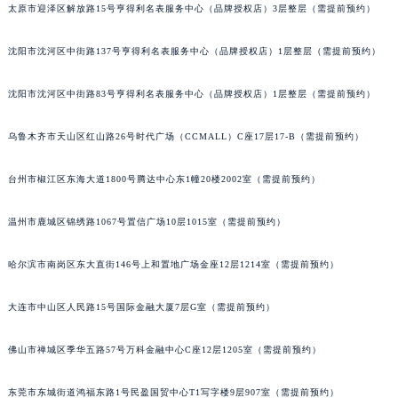
太原市迎泽区解放路15号亨得利名表服务中心（品牌授权店）3层整层（需提前预约）
吉林省吉林市船营区河南街宝玑售后服务中心（需提前预约）
吉林省辽源市龙山区人民大街宝玑售后服务中心（需提前预约）
沈阳市沈河区中街路137号亨得利名表服务中心（品牌授权店）1层整层（需提前预约）
吉林省梅河口市新华街道梅河大街宝玑售后服务中心（需提前预约）
吉林省四平市铁东区紫气大路与南九经街交汇处宝玑售后服务中心（需提前预约）
沈阳市沈河区中街路83号亨得利名表服务中心（品牌授权店）1层整层（需提前预约）
吉林省松原市宁江区五环大街宝玑售后服务中心（需提前预约）
乌鲁木齐市天山区红山路26号时代广场（CCMALL）C座17层17-B（需提前预约）
吉林省通化市东昌区环通乡江南大街宝玑售后服务中心（需提前预约）
吉林省延边市延吉市解放路宝玑售后服务中心（需提前预约）
台州市椒江区东海大道1800号腾达中心东1幢20楼2002室（需提前预约）
辽宁省鞍山市铁东区站前街宝玑售后服务中心（需提前预约）
辽宁省本溪市平山区胜利路宝玑售后服务中心（需提前预约）
温州市鹿城区锦绣路1067号置信广场10层1015室（需提前预约）
辽宁省朝阳市双塔区新华路宝玑售后服务中心（需提前预约）
哈尔滨市南岗区东大直街146号上和置地广场金座12层1214室（需提前预约）
辽宁省丹东市振兴区七经街宝玑售后服务中心（需提前预约）
辽宁省抚顺市新抚区东一路宝玑售后服务中心（需提前预约）
大连市中山区人民路15号国际金融大厦7层G室（需提前预约）
辽宁省阜新市海州区解放大街宝玑售后服务中心（需提前预约）
辽宁省葫芦岛市连山区中央路宝玑售后服务中心（需提前预约）
佛山市禅城区季华五路57号万科金融中心C座12层1205室（需提前预约）
辽宁省锦州市古塔区中央大街宝玑售后服务中心（需提前预约）
辽宁省辽阳市白塔区新运大街宝玑售后服务中心（需提前预约）
东莞市东城街道鸿福东路1号民盈国贸中心T1写字楼9层907室（需提前预约）