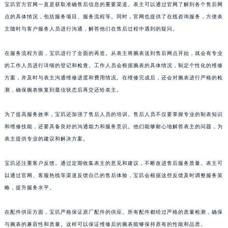
宝玑官方官网一直是获取准确售后信息的重要渠道。表主可以通过官网了解到各个售后网
山东省泰安市泰山区财源街道泰山大街宝玑售后服务中心（需提前预约）
点的具体情况，包括服务项目、服务流程等。同时，官网也提供了在线咨询服务，方便表
山东省威海市环翠区新威海路89号振华商厦一楼名表维修宝玑售后服务中心（需提前预约）
主随时与客户服务人员进行沟通，解答他们在售后过程中遇到的疑问。
山东省潍坊市奎文区东风东街宝玑售后服务中心（需提前预约）
在服务流程方面，宝玑进行了全面的再造。从表主将腕表送到售后网点开始，就会有专业
山东省枣庄市滕州市北辛路与善国路交叉口宝玑售后服务中心（需提前预约）
的工作人员进行详细的登记和检查。工作人员会根据腕表的具体情况，制定个性化的维修
山东省淄博市张店区金晶大道宝玑售后服务中心（需提前预约）
方案，并及时与表主沟通维修进度和费用情况。在维修完成后，还会对腕表进行严格的检
上海市黄浦区南京东路299号宏伊国际广场写字楼8层806室宝玑售后服务中心（需提前预约）
测，确保腕表恢复到最佳状态后再交还给表主。
上海市徐汇区虹桥路3号港汇中心2座37层3705室宝玑售后服务中心（需提前预约）
浙江省杭州市上城区钱江路1366号华润大厦A座5层503-5室宝玑售后服务中心（需提前预约）
为了提高服务效率，宝玑还加强了售后人员的培训。售后人员不仅要掌握专业的制表知识
浙江省湖州市吴兴区劳动路宝玑售后服务中心（需提前预约）
和维修技能，还要具备良好的沟通能力和服务意识。他们能够耐心地解答表主的问题，为
表主提供专业的建议和解决方案。
浙江省嘉兴市南湖区广益路705号嘉兴世界贸易中心A座13层1304室宝玑售后服务中心（需提前预约）
浙江省金华市金东区东市南街777号金华万达广场4号楼22楼2209室宝玑售后服务中心（需提前预约）
宝玑还注重客户反馈。通过定期收集表主的意见和建议，不断改进售后服务质量。表主可
浙江省丽水市莲都区解放街宝玑售后服务中心（需提前预约）
以通过官网、客服热线等渠道反馈自己的售后体验，宝玑会根据这些反馈及时调整服务策
浙江省宁波市江北区大闸南路500号来福士广场办公楼20层2009室宝玑售后服务中心（需提前预约）
略，提升服务水平。
浙江省衢州市柯城区上街宝玑售后服务中心（需提前预约）
浙江省绍兴市越城区胜利东路379号世茂天际中心写字楼8层805室宝玑售后服务中心（需提前预约）
在配件供应方面，宝玑严格保证原厂配件的供应。所有配件都经过严格的质量检测，确保
与腕表的兼容性和质量。这样可以保证维修后的腕表能够保持原有的性能和品质。
浙江省舟山市定海区解放东路宝玑售后服务中心（需提前预约）