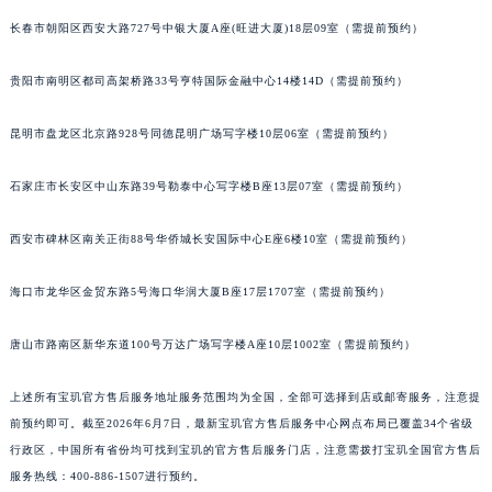
内蒙古自治区乌兰察布市集宁区恩和大街宝玑售后服务中心（需提前预约）
长春市朝阳区西安大路727号中银大厦A座(旺进大厦)18层09室（需提前预约）
内蒙古自治区锡林郭勒盟市锡林浩特市光明街与额尔敦路交叉口宝玑售后服务中心（需提前预约）
贵阳市南明区都司高架桥路33号亨特国际金融中心14楼14D（需提前预约）
内蒙古自治区兴安盟市乌兰浩特市兴安大街宝玑售后服务中心（需提前预约）
山西省大同市平城区迎宾街宝玑售后服务中心（需提前预约）
昆明市盘龙区北京路928号同德昆明广场写字楼10层06室（需提前预约）
山西省晋城市城区黄华街宝玑售后服务中心（需提前预约）
山西省晋中市榆次区顺城街宝玑售后服务中心（需提前预约）
石家庄市长安区中山东路39号勒泰中心写字楼B座13层07室（需提前预约）
山西省临汾市尧都区解放路宝玑售后服务中心（需提前预约）
山西省吕梁市离石区永宁中路与建设街交叉口宝玑售后服务中心（需提前预约）
西安市碑林区南关正街88号华侨城长安国际中心E座6楼10室（需提前预约）
山西省朔州市朔城区怡西路与鄯阳西街交汇处宝玑售后服务中心（需提前预约）
海口市龙华区金贸东路5号海口华润大厦B座17层1707室（需提前预约）
山西省忻州市忻府区和平东街与七一南路交叉口宝玑售后服务中心（需提前预约）
山西省阳泉市郊区平阳东街与新城大道交叉口宝玑售后服务中心（需提前预约）
唐山市路南区新华东道100号万达广场写字楼A座10层1002室（需提前预约）
山西省运城市盐湖区河东街宝玑售后服务中心（需提前预约）
山西省长治市潞州区英雄中路宝玑售后服务中心（需提前预约）
上述所有宝玑官方售后服务地址服务范围均为全国，全部可选择到店或邮寄服务，注意提
山西省太原市迎泽区迎泽街道解放路15号亨得利名表维修授权店3楼宝玑售后服务中心（需提前预约）
前预约即可。截至2026年6月7日，最新宝玑官方售后服务中心网点布局已覆盖34个省级
行政区，中国所有省份均可找到宝玑的官方售后服务门店，注意需拨打宝玑全国官方售后
天津市和平区赤峰道136号天津国际金融中心26层2603室宝玑售后服务中心（需提前预约）
服务热线：400-886-1507进行预约。
安徽省安庆市迎江区人民路宝玑售后服务中心（需提前预约）