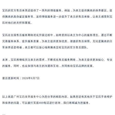
澳门特别行政区大堂区议事亭前地（新马路）宝玑售后服务中心（需提前预约）
宝玑的官方售后体系还提供了一系列的增值服务。例如，为表主提供腕表的保养建议、提
澳门特别行政区风顺堂区南湾大马路宝玑售后服务中心（需提前预约）
供腕表的真伪鉴定服务等。这些增值服务进一步提升了表主的售后体验，让表主感受到宝
澳门特别行政区花地玛堂区关闸广场宝玑售后服务中心（需提前预约）
玑对他们的关怀和重视。
澳门特别行政区花王堂区大三巴商圈宝玑售后服务中心（需提前预约）
澳门特别行政区嘉模堂区官也街宝玑售后服务中心（需提前预约）
宝玑在全国售后服务网络优化升级过程中，始终坚持以表主为中心的服务理念。通过不断
完善服务体系、提升服务质量，为表主提供更加优质、便捷的售后保障。无论是腕表的日
澳门省路氹城市金光大道宝玑售后服务中心（需提前预约）
常保养还是维修，表主都可以放心地将腕表交给宝玑的官方售后团队。
澳门特别行政区望德堂区塔石广场宝玑售后服务中心（需提前预约）
福建省福州市鼓楼区五四路128-1号恒力城写字楼15层03室宝玑售后服务中心（需提前预约）
未来，宝玑将继续关注表主的需求，不断优化售后服务网络，为表主提供更加贴心、专业
福建省厦门市思明区湖滨东路95号万象城华润大厦B座11层1104室宝玑售后服务中心（需提前预约）
的服务。同时，也会加强与表主的沟通和互动，共同推动宝玑品牌的发展。
广东省潮州市潮安区新风路与潮汕路交汇处宝玑售后服务中心（需提前预约）
广东省广州市天河区天河路230号万菱汇国际中心A塔7层704室宝玑售后服务中心（需提前预约）
最后更新时间：2026年6月7日
广东省广州市越秀区环市东路371-375号世界贸易中心大厦南塔15层1507室宝玑售后服务中心（需提前预约）
广东省河源市源城区越王大道宝玑售后服务中心（需提前预约）
以上就是
广州宝玑保养服务中心
为您分享的精彩内容。如果您还有其他关于宝玑手表维护
广东省惠州市惠城区江北文昌一路7号华贸大厦1座30层3005室宝玑售后服务中心（需提前预约）
和保养的问题，可以拨打页面400电话进行咨询，我们将竭诚为您服务。
广东省江门市蓬江区广场西路宝玑售后服务中心（需提前预约）
广东省揭阳市榕城进贤门步行街宝玑售后服务中心（需提前预约）