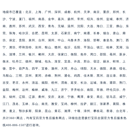
福建省宁德市蕉城区天湖东路宝玑售后服务中心（需提前预约）
地级市已覆盖：北京、上海、广州、深圳、成都、杭州、天津、南京、重庆、郑州、长
福建省莆田市城厢区霞林街道荔华东大道宝玑售后服务中心（需提前预约）
沙、宁波、厦门、福州、南昌、金华、嘉兴、扬州、常州、绍兴、徐州、盐城、泰州、济
福建省三明市三元区东乾二路宝玑售后服务中心（需提前预约）
南、惠州、苏州、武汉、西安、青岛、无锡、温州、沈阳、大连、海口、三亚、佛山、东
福建省漳州市龙文区步港路宝玑售后服务中心（需提前预约）
莞、珠海、哈尔滨、合肥、昆明、太原、石家庄、南宁、南通、长春、烟台、唐山、廊
江苏省常州市新北区龙锦路1590号现代传媒中心5号楼10层1008室宝玑售后服务中心（需提前预约）
坊、保定、贵阳、泉州、台州、湖州、中山、乌鲁木齐、洛阳、邯郸、秦皇岛、澳门、西
宁、潍坊、呼和浩特、沧州、鞍山、赣州、临沂、岳阳、平顶山、镇江、桂林、芜湖、汕
江苏省淮安市清江浦区淮海北路宝玑售后服务中心（需提前预约）
头、淄博、兰州、银川、郴州、大庆、张家口、衡阳、焦作、周口、邵阳、亳州、新乡、
江苏省连云港市海州区通灌北路宝玑售后服务中心（需提前预约）
衡水、牡丹江、德州、聊城、包头、淮安、宜昌、许昌、邢台、宿迁、丽水、蚌埠、上
江苏省南京市秦淮区中山南路1号南京中心22层22-C1-C3室宝玑售后服务中心（需提前预约）
饶、晋中、葫芦岛、四平、宜春、滁州、大同、舟山、绵阳、天水、德阳、承德、绥化、
江苏省宿迁市宿城区西湖路宝玑售后服务中心（需提前预约）
马鞍山、三明、滨州、黄冈、赤峰、荆州、通化、鸡西、佳木斯、黑河、连云港、阜阳、
江苏省泰州市海陵区永定东路399号置地商务中心东塔（华润万象城）17层1706室宝玑售后服务中心（需提前预约）
吉安、枣庄、永州、清远、揭阳、梧州、渭南、延安、长治、运城、淮南、莆田、荆门、
江苏省徐州市鼓楼区淮海东路29号苏宁广场IFC国际金融中心35层3508室宝玑售后服务中心（需提前预约）
益阳、梅州、达州、榆林、威海、九江、济宁、齐齐哈尔、南阳、常德、呼伦贝尔、丹
东、锦州、辽阳、辽源、衢州、安庆、龙岩、宁德、鹰潭、泰安、商丘、驻马店、咸宁、
江苏省盐城市盐都区世纪大道5号盐城金融城写字楼1号楼16层1604室宝玑售后服务中心（需提前预约）
江门、茂名、玉林、乐山、南充、雅安、宝鸡、柳州、拉萨、丽江、张家界、襄阳、株
江苏省扬州市邗江区国展路29号星耀天地写字楼1号楼18层1803室宝玑售后服务中心（需提前预约）
洲、遵义、鄂尔多斯、阳泉、昆山、黄石、湘潭、十堰、漳州、攀枝花、香港、台北等，
江苏省镇江市京口区中山东路宝玑售后服务中心（需提前预约）
共计360+网点，均有宝玑官方售后服务网点，详细信息需拨打宝玑全国官方售后服务热
江西省抚州市临川区赣东大道宝玑售后服务中心（需提前预约）
线400-886-1507进行咨询。
江西省赣州市章贡区文清路宝玑售后服务中心（需提前预约）