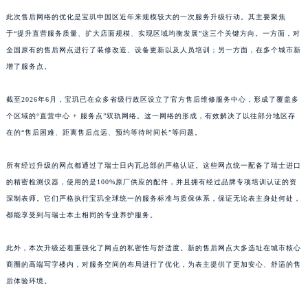
江西省吉安市吉州区井冈山大道宝玑售后服务中心（需提前预约）
此次售后网络的优化是宝玑中国区近年来规模较大的一次服务升级行动。其主要聚焦
于“提升直营服务质量、扩大店面规模、实现区域均衡发展”这三个关键方向。一方面，对
江西省景德镇市珠山区珠山中路宝玑售后服务中心（需提前预约）
全国原有的售后网点进行了装修改造、设备更新以及人员培训；另一方面，在多个城市新
江西省九江市浔阳区浔阳路宝玑售后服务中心（需提前预约）
增了服务点。
江西省南昌市红谷滩新区红谷中大道998号绿地双子塔（中央广场）A1座办公楼14层1407室宝玑售后服务中心（需提前预约）
江西省萍乡市安源区萍安北大道与康庄路交叉口宝玑售后服务中心（需提前预约）
截至2026年6月，宝玑已在众多省级行政区设立了官方售后维修服务中心，形成了覆盖多
江西省上饶市信州区滨江西路宝玑售后服务中心（需提前预约）
个区域的“直营中心 + 服务点”双轨网络。这一网络的形成，有效解决了以往部分地区存
江西省新余市渝水区北湖西路宝玑售后服务中心（需提前预约）
在的“售后困难、距离售后点远、预约等待时间长”等问题。
江西省宜春市袁州区中山中路宝玑售后服务中心（需提前预约）
所有经过升级的网点都通过了瑞士日内瓦总部的严格认证。这些网点统一配备了瑞士进口
江西省鹰潭市月湖区胜利东路宝玑售后服务中心（需提前预约）
的精密检测仪器，使用的是100%原厂供应的配件，并且拥有经过品牌专项培训认证的资
山东省德州市德城区东风中路宝玑售后服务中心（需提前预约）
深制表师。它们严格执行宝玑全球统一的服务标准与质保体系，保证无论表主身处何处，
山东省东营市东营区济南路宝玑售后服务中心（需提前预约）
都能享受到与瑞士本土相同的专业养护服务。
山东省济南市历下区经十路11111号华润中心写字楼（万象城）15层1508室宝玑售后服务中心（需提前预约）
山东省济宁市任城区太白楼路宝玑售后服务中心（需提前预约）
此外，本次升级还着重强化了网点的私密性与舒适度。新的售后网点大多选址在城市核心
商圈的高端写字楼内，对服务空间的布局进行了优化，为表主提供了更加安心、舒适的售
山东省莱芜市文化南路8号银座商城名表维修一楼名表维修宝玑售后服务中心（需提前预约）
后体验环境。
山东省临沂市兰山区解放路宝玑售后服务中心（需提前预约）
山东省日照市东港区烟台路宝玑售后服务中心（需提前预约）