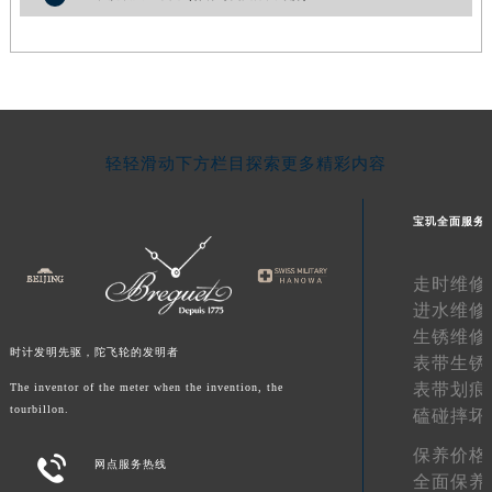
宁夏回族自治区中卫市沙坡头区鼓楼东街宝玑售后服务中心（需提前预约）
青海省果洛藏族自治州玛沁县团结路宝玑售后服务中心（需提前预约）
青海省海北藏族自治州海晏县将军路宝玑售后服务中心（需提前预约）
青海省海东市乐都区滨河路宝玑售后服务中心（需提前预约）
青海省海南藏族自治州共和县青海湖大街宝玑售后服务中心（需提前预约）
轻轻滑动下方栏目探索更多精彩内容
青海省海西蒙古族藏族自治州德令哈市柴达木路宝玑售后服务中心（需提前预约）
青海省黄南藏族自治州同仁市德合隆路宝玑售后服务中心（需提前预约）
宝玑全面服务
青海省西宁市城西区海湖新区西关大道宝玑售后服务中心（需提前预约）
青海省玉树藏族自治州结古镇胜利路宝玑售后服务中心（需提前预约）
走时维修
陕西省安康市汉滨区金州路宝玑售后服务中心（需提前预约）
进水维修
陕西省宝鸡市渭滨区经二路宝玑售后服务中心（需提前预约）
生锈维修
时计发明先驱，陀飞轮的发明者
表带生锈
陕西省汉中市汉台区北大街宝玑售后服务中心（需提前预约）
表带划痕
The inventor of the meter when the invention, the
陕西省商洛市商州区州城街宝玑售后服务中心（需提前预约）
tourbillon.
磕碰摔坏
陕西省铜川市王益区红旗街宝玑售后服务中心（需提前预约）
保养价格
陕西省渭南市临渭区东风大街宝玑售后服务中心（需提前预约）

网点服务热线
全面保养
陕西省咸阳市秦都区沣西新城统一西路与白马河路交汇处宝玑售后服务中心（需提前预约）