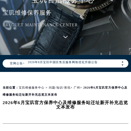
宝玑维修保养服务
BREGUET MAINTENANCE CENTER
2026年8月宝玑中国区售后服务网络优化升级公告
▲
官网公告>
2026年8月宝玑全国官方售后客户服务热线：400-886-1507
▼
宝玑官方全国统一服务热线400-886-1507，服务覆盖中国大陆、香港、澳门、台湾全部区域（非大陆需加拨“+86”）
2026年8月宝玑售后服务中心最新网点地址：
当前位置：
宝玑维修服务中心
>
问题/知识/资讯
>
广州
> 2026年6月宝玑官方保养中心及
北京市朝阳区建国门外大街甲6号华熙国际中心写字楼D座11层1102室（北京总部）（需提前预约）
维修服务站迁址新开补充总览文本发布
北京市东城区东长安街1号东方广场写字楼W3座6层602室（需提前预约）
2026年6月宝玑官方保养中心及维修服务站迁址新开补充总览
天津市和平区赤峰道136号天津国际金融中心写字楼26层2603室（需提前预约）
文本发布
上海市徐汇区虹桥路3号港汇中心写字楼2座37层3705室（需提前预约）
上海市黄浦区南京东路299号宏伊国际广场写字楼8层806室（需提前预约）
南京市秦淮区中山南路1号（新街口）南京中心写字楼22层C1-1室（需提前预约）