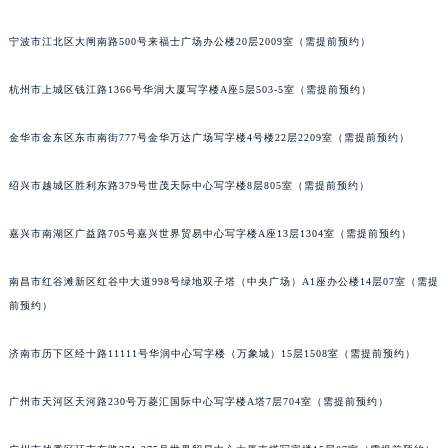
南通市崇川区工农路57号圆融广场写字楼16层1603室（需提前预约）
宁波市江北区大闸南路500号来福士广场办公楼20层2009室（需提前预约）
苏州市苏州工业园区星港街199号苏州中心办公楼C座22层08室（需提前预约）
武汉市江汉区解放大道686号世界贸易大厦38层09室（需提前预约）
杭州市上城区钱江路1366号华润大厦写字楼A座5层503-5室（需提前预约）
南宁市青秀区金湖路59号地王大厦12楼1224室（需提前预约）
合肥市蜀山区潜山路111号万象城华润大厦B座12楼03室（需提前预约）
金华市金东区东市南街777号金华万达广场写字楼4号楼22层2209室（需提前预约）
泉州市丰泽区宝洲路729号浦西万达中心写字楼A座7楼709室（需提前预约）
绍兴市越城区胜利东路379号世茂天际中心写字楼8层805室（需提前预约）
青岛市南区山东路6号华润大厦B座22层04室（需提前预约）
烟台市芝罘区胜利路139号万达金融中心A座907室（需提前预约）
嘉兴市南湖区广益路705号嘉兴世界贸易中心写字楼A座13层1304室（需提前预约）
长春市朝阳区西安大路727号中银大厦A座(旺进大厦)18层09室（需提前预约）
贵阳市南明区都司高架桥路33号亨特国际金融中心14楼14D（需提前预约）
南昌市红谷滩新区红谷中大道998号绿地双子塔（中央广场）A1座办公楼14层07室（需提
昆明市盘龙区北京路928号同德昆明广场写字楼10层06室（需提前预约）
前预约）
石家庄市长安区中山东路39号勒泰中心写字楼B座13层07室（需提前预约）
济南市历下区经十路11111号华润中心写字楼（万象城）15层1508室（需提前预约）
西安市碑林区南关正街88号华侨城长安国际中心E座6楼10室（需提前预约）
海口市龙华区金贸东路5号海口华润大厦B座17层1707室（需提前预约）
广州市天河区天河路230号万菱汇国际中心写字楼A塔7层704室（需提前预约）
唐山市路南区新华东道100号万达广场写字楼A座10层1002室（需提前预约）
台州市椒江区东海大道1800号腾达中心东1幢20楼2002室（需提前预约）