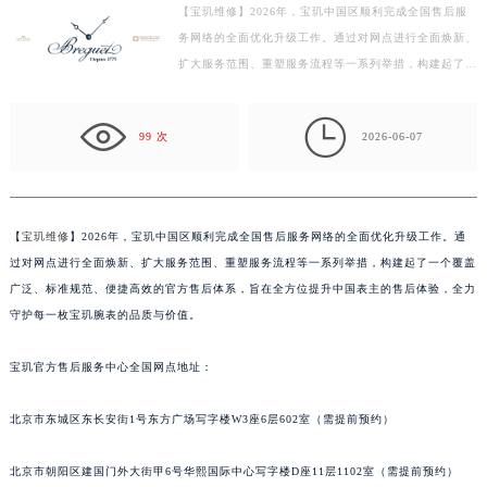
【宝玑维修】2026年，宝玑中国区顺利完成全国售后服
常州市新北区龙锦路1590号现代传媒中心写字楼5号楼10层1008室（需提前预约）
务网络的全面优化升级工作。通过对网点进行全面焕新、
徐州市鼓楼区淮海东路29号苏宁广场IFC国际金融中心写字楼35层3508室（需提前预约）
扩大服务范围、重塑服务流程等一系列举措，构建起了一
扬州市邗江区国展路29号星耀天地写字楼1号楼18层1803室（需提前预约）
个覆盖广泛、标准规范、便捷高效的官方售后体系，旨
盐城市盐都区世纪大道5号盐城金融城写字楼1号楼16层1604室（需提前预约）
在…

99 次
2026-06-07
泰州市海陵区永定东路399号置地商务中心东塔写字楼（华润万象城）17层1706室（需提前预约）
宁波市江北区大闸南路500号来福士广场办公楼20层2009室（需提前预约）
杭州市上城区钱江路1366号华润大厦写字楼A座5层503-5室（需提前预约）
金华市金东区东市南街777号金华万达广场写字楼4号楼22层2209室（需提前预约）
【
宝玑维修
】2026年，宝玑中国区顺利完成全国售后服务网络的全面优化升级工作。通
过对网点进行全面焕新、扩大服务范围、重塑服务流程等一系列举措，构建起了一个覆盖
绍兴市越城区胜利东路379号世茂天际中心写字楼8层805室（需提前预约）
广泛、标准规范、便捷高效的官方售后体系，旨在全方位提升中国表主的售后体验，全力
嘉兴市南湖区广益路705号嘉兴世界贸易中心写字楼A座13层1304室（需提前预约）
守护每一枚宝玑腕表的品质与价值。
南昌市红谷滩新区红谷中大道998号绿地双子塔（中央广场）A1座办公楼14层07室（需提前预约）
济南市历下区经十路11111号华润中心写字楼（万象城）15层1508室（需提前预约）
宝玑官方售后服务中心全国网点地址：
广州市天河区天河路230号万菱汇国际中心写字楼A塔7层704室（需提前预约）
广州市越秀区环市东路371-375号世界贸易中心大厦南塔写字楼15层07室（需提前预约）
北京市东城区东长安街1号东方广场写字楼W3座6层602室（需提前预约）
深圳市罗湖区深南东路5001号华润大厦写字楼17层1701室（需提前预约）
北京市朝阳区建国门外大街甲6号华熙国际中心写字楼D座11层1102室（需提前预约）
惠州市惠城区江北文昌一路7号华贸大厦写字楼1座30层05室（需提前预约）