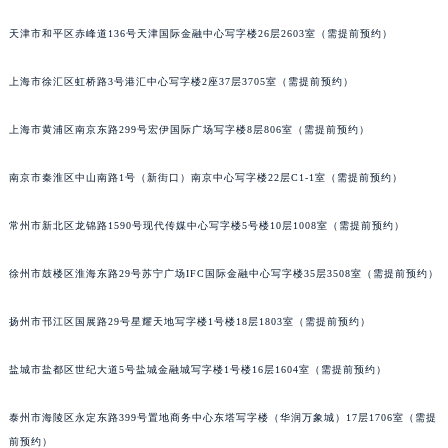
厦门市思明区湖滨东路95号华润大厦写字楼B座11层1104室（需提前预约）
天津市和平区赤峰道136号天津国际金融中心写字楼26层2603室（需提前预约）
福州市鼓楼区五四路128-1号恒力城写字楼15层03室（需提前预约）
成都市锦江区人民东路6号SAC东原中心写字楼24层2406B室（需提前预约）
上海市徐汇区虹桥路3号港汇中心写字楼2座37层3705室（需提前预约）
重庆市江北区观音桥步行街2号融恒时代广场写字楼9层902室（需提前预约）
上海市黄浦区南京东路299号宏伊国际广场写字楼8层806室（需提前预约）
长沙市芙蓉区定王台街道建湘路393号世茂环球金融中心写字楼（芙蓉广场）10层13室（需提前预约）
郑州市二七区铭功路10号华润大厦写字楼29层2905室（需提前预约）
南京市秦淮区中山南路1号（新街口）南京中心写字楼22层C1-1室（需提前预约）
太原市迎泽区解放路15号亨得利名表服务中心（品牌授权店）3层整层（需提前预约）
沈阳市沈河区中街路137号亨得利名表服务中心（品牌授权店）1层整层（需提前预约）
常州市新北区龙锦路1590号现代传媒中心写字楼5号楼10层1008室（需提前预约）
沈阳市沈河区中街路83号亨得利名表服务中心（品牌授权店）1层整层（需提前预约）
乌鲁木齐市天山区红山路26号时代广场（CCMALL）C座17层17-B（需提前预约）
徐州市鼓楼区淮海东路29号苏宁广场IFC国际金融中心写字楼35层3508室（需提前预约）
温州市鹿城区锦绣路1067号置信广场10层1015室（需提前预约）
扬州市邗江区国展路29号星耀天地写字楼1号楼18层1803室（需提前预约）
哈尔滨市道里区友谊西路600号富力中心T2座写字楼29层03室（需提前预约）
大连市中山区人民路15号国际金融大厦7层G室（需提前预约）
盐城市盐都区世纪大道5号盐城金融城写字楼1号楼16层1604室（需提前预约）
佛山市禅城区季华五路57号万科金融中心C座12层1205室（需提前预约）
东莞市东城街道鸿福东路1号民盈国贸中心T1写字楼9层907室（需提前预约）
泰州市海陵区永定东路399号置地商务中心东塔写字楼（华润万象城）17层1706室（需提
无锡市梁溪区人民中路139号恒隆广场写字楼1座11层1104室（需提前预约）
前预约）