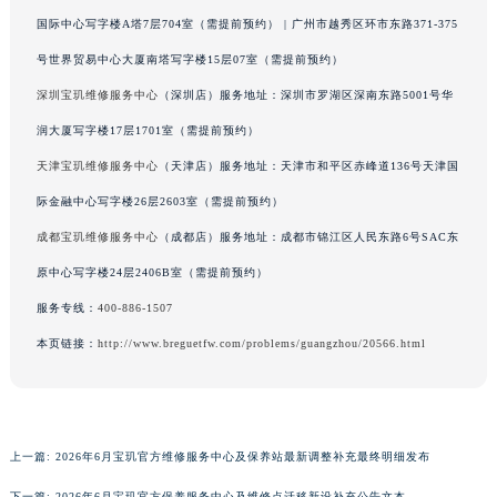
广西壮族自治区桂林市秀峰区红岭路宝玑售后服务中心（需提前预约）
国际中心写字楼A塔7层704室（需提前预约） | 广州市越秀区环市东路371-375
广西壮族自治区河池市金城江区金城江街道朝阳路宝玑售后服务中心（需提前预约）
号世界贸易中心大厦南塔写字楼15层07室（需提前预约）
广西壮族自治区贺州市八步区城东街道灵峰南路宝玑售后服务中心（需提前预约）
深圳宝玑维修服务中心
（深圳店）服务地址：深圳市罗湖区深南东路5001号华
广西壮族自治区来宾市兴宾区桂中大道宝玑售后服务中心（需提前预约）
润大厦写字楼17层1701室（需提前预约）
广西壮族自治区柳州市城中区中山中路宝玑售后服务中心（需提前预约）
天津宝玑维修服务中心
（天津店）服务地址：天津市和平区赤峰道136号天津国
广西壮族自治区钦州市钦南区金海湾东大街宝玑售后服务中心（需提前预约）
际金融中心写字楼26层2603室（需提前预约）
广西壮族自治区梧州市万秀区龙湖镇高旺路宝玑售后服务中心（需提前预约）
成都宝玑维修服务中心
（成都店）服务地址：成都市锦江区人民东路6号SAC东
广西壮族自治区玉林市玉州区金玉路宝玑售后服务中心（需提前预约）
海南省儋州市儋州市那大镇兰洋北路宝玑售后服务中心（需提前预约）
原中心写字楼24层2406B室（需提前预约）
海南省东方市八所镇解放西路宝玑售后服务中心（需提前预约）
服务专线：
400-886-1507
海南省琼海市嘉积镇东风路宝玑售后服务中心（需提前预约）
本页链接：
http://www.breguetfw.com/problems/guangzhou/20566.html
海南省三沙市西沙区西沙群岛永兴岛北京路宝玑售后服务中心（需提前预约）
海南省三亚市吉阳区迎宾路宝玑售后服务中心（需提前预约）
海南省万宁市万城镇解放路宝玑售后服务中心（需提前预约）
上一篇:
2026年6月宝玑官方维修服务中心及保养站最新调整补充最终明细发布
海南省文昌市文城镇教育东路宝玑售后服务中心（需提前预约）
海南省五指山市通什镇三月三大道宝玑售后服务中心（需提前预约）
下一篇:
2026年6月宝玑官方保养服务中心及维修点迁移新设补充公告文本