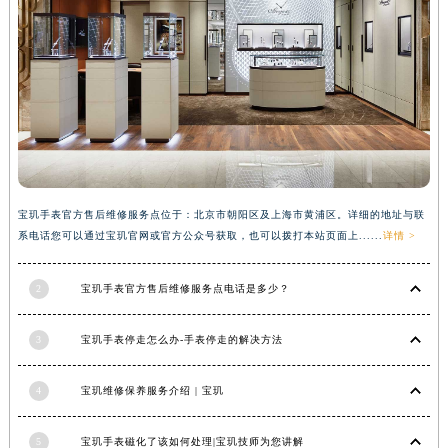
河南省新乡市红旗区人民路宝玑售后服务中心（需提前预约）
河南省信阳市浉河区东方红大道宝玑售后服务中心（需提前预约）
河南省许昌市魏都区建安大道与八龙路交叉口宝玑售后服务中心（需提前预约）
河南省郑州市二七区民主路10号华润大厦29层2905室宝玑售后服务中心（需提前预约）
河南省周口市川汇区七一路宝玑售后服务中心（需提前预约）
河南省驻马店市驿城区乐山大道与置地大道交叉口宝玑售后服务中心（需提前预约）
湖北省鄂州市鄂城区文星大道宝玑售后服务中心（需提前预约）
宝玑手表官方售后维修服务点位于：北京市朝阳区及上海市黄浦区。详细的地址与联
湖北省黄冈市黄州区赤壁大道宝玑售后服务中心（需提前预约）
系电话您可以通过宝玑官网或官方公众号获取，也可以拨打本站页面上......
详情 >
湖北省黄石市黄石港区武汉路宝玑售后服务中心（需提前预约）
湖北省荆门市东宝中天街步行街宝玑售后服务中心（需提前预约）
2
宝玑手表官方售后维修服务点电话是多少？
湖北省荆州市荆州区荆中路宝玑售后服务中心（需提前预约）
湖北省十堰市茅箭区人民北路宝玑售后服务中心（需提前预约）
3
宝玑手表停走怎么办-手表停走的解决方法
湖北省随州市曾都区青年路宝玑售后服务中心（需提前预约）
湖北省咸宁市咸安区长安大道宝玑售后服务中心（需提前预约）
4
宝玑维修保养服务介绍 | 宝玑
湖北省襄阳市樊城区长虹路与人民路交叉口宝玑售后服务中心（需提前预约）
湖北省孝感市孝南区复兴大道宝玑售后服务中心（需提前预约）
5
宝玑手表磁化了该如何处理|宝玑技师为您讲解