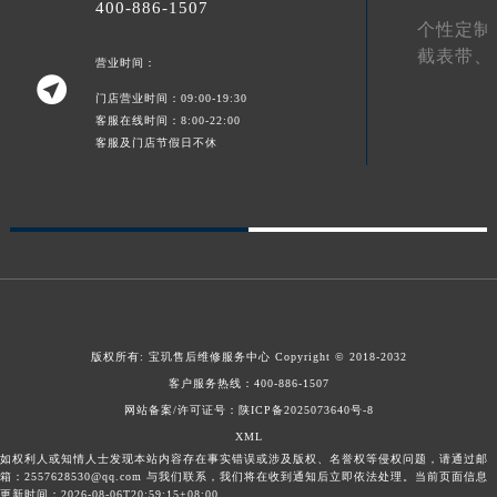
400-886-1507
陕西省延安市宝塔区中心街宝玑售后服务中心（需提前预约）
个性定制
截表带、
陕西省榆林市榆阳区长兴路宝玑售后服务中心（需提前预约）
营业时间：

新疆维吾尔自治区阿克苏市东大街宝玑售后服务中心（需提前预约）
门店营业时间：09:00-19:30
新疆维吾尔自治区阿拉尔市胜利大道宝玑售后服务中心（需提前预约）
客服在线时间：8:00-22:00
客服及门店节假日不休
新疆维吾尔自治区阿拉山口市友好路宝玑售后服务中心（需提前预约）
新疆维吾尔自治区阿勒泰市解放路宝玑售后服务中心（需提前预约）
新疆维吾尔自治区阿图什市光明路宝玑售后服务中心（需提前预约）
新疆维吾尔自治区白杨市军垦路宝玑售后服务中心（需提前预约）
新疆维吾尔自治区北屯市团结路宝玑售后服务中心（需提前预约）
新疆维吾尔自治区博乐市博乐市北京路宝玑售后服务中心（需提前预约）
新疆维吾尔自治区昌吉市延安北路宝玑售后服务中心（需提前预约）
版权所有:
宝玑售后维修服务中心
Copyright © 2018-2032
新疆维吾尔自治区阜康市博峰路宝玑售后服务中心（需提前预约）
客户服务热线：
400-886-1507
新疆维吾尔自治区哈密市伊州区建国北路宝玑售后服务中心（需提前预约）
网站备案/许可证号：陕ICP备2025073640号-8
新疆维吾尔自治区和田市和田市北京西路宝玑售后服务中心（需提前预约）
XML
新疆维吾尔自治区胡杨河市胡杨河市胡杨路宝玑售后服务中心（需提前预约）
如权利人或知情人士发现本站内容存在事实错误或涉及版权、名誉权等侵权问题，请通过邮
箱：2557628530@qq.com 与我们联系，我们将在收到通知后立即依法处理。当前页面信息
新疆维吾尔自治区霍尔果斯市亚欧北路宝玑售后服务中心（需提前预约）
更新时间：2026-08-06T20:59:15+08:00