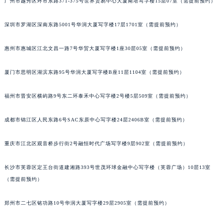
广州市越秀区环市东路371-375号世界贸易中心大厦南塔写字楼15层07室（需提前预约）
内蒙古自治区呼和浩特市玉泉区大学西街70号华润万象城写字楼（鄂尔多斯大厦）23层2326室（需提前预约）
甘肃省兰州市七里河区西津西路16号兰州中心写字楼21层2102室（需提前预约）
深圳市罗湖区深南东路5001号华润大厦写字楼17层1701室（需提前预约）
重庆市解放碑渝中区民权路28号英利国际金融中心写字楼20层01室（需提前预约）
惠州市惠城区江北文昌一路7号华贸大厦写字楼1座30层05室（需提前预约）
黑龙江省大庆市萨尔图区会战大街宝玑售后服务中心（需提前预约）
黑龙江省鹤岗市向阳区红军路宝玑售后服务中心（需提前预约）
厦门市思明区湖滨东路95号华润大厦写字楼B座11层1104室（需提前预约）
黑龙江省黑河市爱辉区中央街宝玑售后服务中心（需提前预约）
黑龙江省鸡西市鸡冠区红军路宝玑售后服务中心（需提前预约）
福州市晋安区横屿路9号东二环泰禾中心写字楼2号楼5层509室（需提前预约）
黑龙江省佳木斯市向阳区长安路宝玑售后服务中心（需提前预约）
成都市锦江区人民东路6号SAC东原中心写字楼24层2406B室（需提前预约）
黑龙江省牡丹江市东安区太平路宝玑售后服务中心（需提前预约）
黑龙江省七台河市桃山区大同街宝玑售后服务中心（需提前预约）
重庆市江北区观音桥步行街2号融恒时代广场写字楼9层902室（需提前预约）
黑龙江省齐齐哈尔市龙沙区龙华路宝玑售后服务中心（需提前预约）
黑龙江省双鸭山市尖山区新兴大街宝玑售后服务中心（需提前预约）
长沙市芙蓉区定王台街道建湘路393号世茂环球金融中心写字楼（芙蓉广场）10层13室
黑龙江省绥化市北林区新华街与康庄路交叉口宝玑售后服务中心（需提前预约）
（需提前预约）
黑龙江省伊春市伊美区通河路宝玑售后服务中心（需提前预约）
郑州市二七区铭功路10号华润大厦写字楼29层2905室（需提前预约）
吉林省白城市洮北区明仁南街宝玑售后服务中心（需提前预约）
吉林省白山市浑江区浑江大街宝玑售后服务中心（需提前预约）