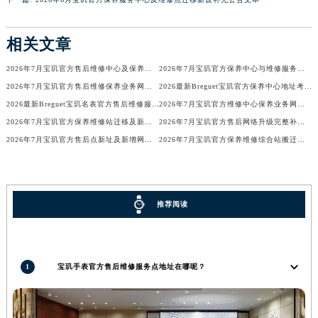
香港特别行政区尖沙咀区油尖旺区广东道宝玑售后服务中心（需提前预约）
香港特别行政区金钟区中西区金钟道宝玑售后服务中心（需提前预约）
相关文章
香港特别行政区九龙区油尖旺区弥敦道宝玑售后服务中心（需提前预约）
2026年7月宝玑官方售后维修中心及保养中心迁址新增全览
2026年7月宝玑官方保养中心与维修服务中心迁址及新开补充指南确认内容
香港特别行政区铜锣湾区湾仔区轩尼诗道宝玑售后服务中心（需提前预约）
2026年7月宝玑官方售后维修保养业务网点变更全录
2026最新Breguet宝玑官方保养中心地址考察报告
河南省安阳市文峰区解放大道宝玑售后服务中心（需提前预约）
2026最新Breguet宝玑名表官方售后维修服务中心地址调研报告
2026年7月宝玑官方维修中心保养业务网点最新变动补充确认
河南省鹤壁市淇滨区九州路宝玑售后服务中心（需提前预约）
2026年7月宝玑官方保养维修站迁移及新开店说明
2026年7月宝玑官方售后网络升级完整补充速报（迁址及新开）
河南省济源市沁园街道济水大道宝玑售后服务中心（需提前预约）
2026年7月宝玑官方售后点新址及新增网点完整补充速报
2026年7月宝玑官方保养维修综合站搬迁及新增服务点补充最终公示确认稿
河南省焦作市解放区解放路宝玑售后服务中心（需提前预约）
河南省开封市鼓楼区中山路宝玑售后服务中心（需提前预约）
河南省洛阳市西工区中州中路与解放路交叉口宝玑售后服务中心（需提前预约）
推荐阅读
河南省漯河市源汇区交通路宝玑售后服务中心（需提前预约）
河南省南阳市宛城区范蠡东路与南都路交叉口宝玑售后服务中心（需提前预约）
河南省平顶山市卫东区建设路宝玑售后服务中心（需提前预约）
1
宝玑手表官方售后维修服务点地址在哪呢？
河南省濮阳市大华龙区开州路绿城路交叉口宝玑售后服务中心（需提前预约）
河南省三门峡市湖滨区和平路宝玑售后服务中心（需提前预约）
河南省商丘市梁园区神火大道宝玑售后服务中心（需提前预约）