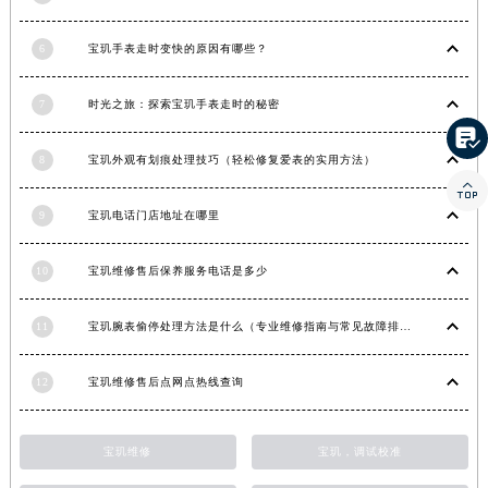
湖北省宜昌市西陵区夷陵大道与港窑路宝玑售后服务中心（需提前预约）
6
宝玑手表走时变快的原因有哪些？
湖南省常德市武陵区人民路宝玑售后服务中心（需提前预约）
湖南省郴州市北湖区国庆北路宝玑售后服务中心（需提前预约）
7
时光之旅：探索宝玑手表走时的秘密
湖南省衡阳市雁峰区解放路宝玑售后服务中心（需提前预约）

湖南省怀化市鹤城区迎丰中路宝玑售后服务中心（需提前预约）
8
宝玑外观有划痕处理技巧（轻松修复爱表的实用方法）
湖南省娄底市娄星区长青街宝玑售后服务中心（需提前预约）

湖南省邵阳市双清区东风路宝玑售后服务中心（需提前预约）
9
宝玑电话门店地址在哪里
湖南省湘潭市雨湖区莲城大道宝玑售后服务中心（需提前预约）
湖南省益阳市赫山区桃花仑路宝玑售后服务中心（需提前预约）
10
宝玑维修售后保养服务电话是多少
湖南省永州市冷水滩区永州大道与中兴路交叉口宝玑售后服务中心（需提前预约）
11
宝玑腕表偷停处理方法是什么（专业维修指南与常见故障排查）
湖南省岳阳市岳阳楼区东茅岭路宝玑售后服务中心（需提前预约）
湖南省张家界市永定区解放路宝玑售后服务中心（需提前预约）
12
宝玑维修售后点网点热线查询
湖南省长沙市芙蓉区建湘路393号世茂环球金融中心写字楼10层1013室宝玑售后服务中心（需提前预约）
湖南省株洲市芦淞区建设南路宝玑售后服务中心（需提前预约）
甘肃省白银市白银区北京路宝玑售后服务中心（需提前预约）
宝玑维修
宝玑，调试校准
甘肃省定西市安定区解放路宝玑售后服务中心（需提前预约）