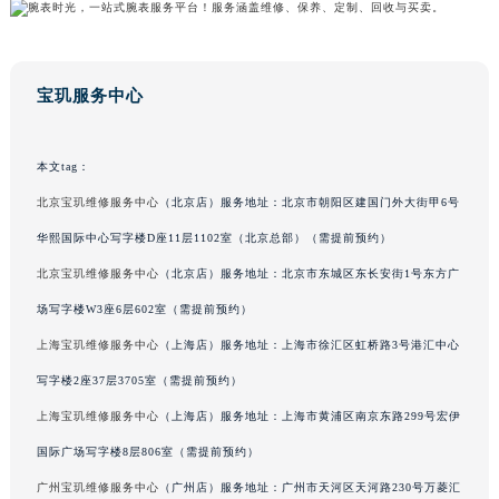
广东省茂名市电白区水东街道迎宾大道宝玑售后服务中心（需提前预约）
广东省梅州市梅江区金燕大道宝玑售后服务中心（需提前预约）
广东省清远市清城区湖西路宝玑售后服务中心（需提前预约）
宝玑服务中心
广东省汕头市龙湖区长平路宝玑售后服务中心（需提前预约）
广东省汕尾市城区香洲街道园林社区翠园街宝玑售后服务中心（需提前预约）
本文tag：
广东省韶关市武江区芙蓉新区与老城中心交汇处宝玑售后服务中心（需提前预约）
北京宝玑维修服务中心
（北京店）服务地址：北京市朝阳区建国门外大街甲6号
广东省深圳市罗湖区深南东路5001号华润大厦17层1701室宝玑售后服务中心（需提前预约）
华熙国际中心写字楼D座11层1102室（北京总部）（需提前预约）
广东省阳江市江城区东风一路宝玑售后服务中心（需提前预约）
广东省云浮市云城区金山路宝玑售后服务中心（需提前预约）
北京宝玑维修服务中心
（北京店）服务地址：北京市东城区东长安街1号东方广
广东省湛江市赤坎区观海北路宝玑售后服务中心（需提前预约）
场写字楼W3座6层602室（需提前预约）
广东省肇庆市端州区信安大道与砚都大道交汇处宝玑售后服务中心（需提前预约）
上海宝玑维修服务中心
（上海店）服务地址：上海市徐汇区虹桥路3号港汇中心
广西壮族自治区百色市右江区中山二路宝玑售后服务中心（需提前预约）
写字楼2座37层3705室（需提前预约）
广西壮族自治区北海市海城区北京路宝玑售后服务中心（需提前预约）
上海宝玑维修服务中心
（上海店）服务地址：上海市黄浦区南京东路299号宏伊
广西壮族自治区崇左市江州区石景林街道友谊大道与丽川路交汇处宝玑售后服务中心（需提前预约）
国际广场写字楼8层806室（需提前预约）
广西壮族自治区防城港市港口区金花茶大道宝玑售后服务中心（需提前预约）
广州宝玑维修服务中心
（广州店）服务地址：广州市天河区天河路230号万菱汇
广西壮族自治区贵港市港北区港城街道布山大道与仙衣路交叉口宝玑售后服务中心（需提前预约）