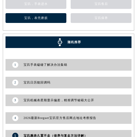
宝玑，手表进水
宝玑售后
甘肃省敦煌市沙州镇阳关中路宝玑售后服务中心（需提前预约）
甘肃省合作市人民街宝玑售后服务中心（需提前预约）
宝玑，表壳磨损
宝玑保养
甘肃省嘉峪关市雄关区新华中路宝玑售后服务中心（需提前预约）
甘肃省金昌市金川区北京路宝玑售后服务中心（需提前预约）
甘肃省酒泉市肃州区西大街宝玑售后服务中心（需提前预约）
随机推荐
甘肃省临夏市城南街道团结路宝玑售后服务中心（需提前预约）
甘肃省陇南市武都区人民路宝玑售后服务中心（需提前预约）
1
宝玑手表磕碰了解决办法集锦
甘肃省平凉市崆峒区西大街宝玑售后服务中心（需提前预约）
甘肃省庆阳市西峰区南大街宝玑售后服务中心（需提前预约）
2
宝玑日历能回调吗
甘肃省天水市秦州区民主路宝玑售后服务中心（需提前预约）
甘肃省武威市凉州区迎宾路宝玑售后服务中心（需提前预约）
3
宝玑机械表星期显示偏差，精准调节秘籍大公开
甘肃省张掖市甘州区民乐北路宝玑售后服务中心（需提前预约）
宁夏回族自治区固原市原州区文化街宝玑售后服务中心（需提前预约）
宁夏回族自治区石嘴山市大武口区贺兰山路宝玑售后服务中心（需提前预约）
4
2026最新Breguet宝玑官方售后网点地址考察报告
宁夏回族自治区吴忠市利通区开元大道宝玑售后服务中心（需提前预约）
宁夏回族自治区银川市兴庆区新华东路97号新百中心C馆一层C1-18号商铺宝玑售后服务中心（需提前预约）
5
宝玑腕表久置不走（保养与复走方法详解）