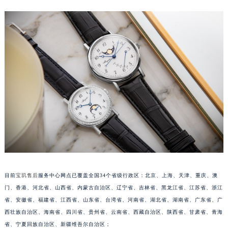
安徽省蚌埠市蚌山区淮河路宝玑售后服务中心（需提前预约）
安徽省亳州市谯城区魏武大道宝玑售后服务中心（需提前预约）
安徽省池州市贵池区长江路宝玑售后服务中心（需提前预约）
安徽省滁州市琅琊区南谯北路宝玑售后服务中心（需提前预约）
安徽省阜阳市颍州区颍州北路宝玑售后服务中心（需提前预约）
安徽省淮北市相山区淮海路宝玑售后服务中心（需提前预约）
安徽省淮南市田家庵区国庆中路宝玑售后服务中心（需提前预约）
安徽省黄山市屯溪区黄山西路宝玑售后服务中心（需提前预约）
安徽省六安市金安区解放中路宝玑售后服务中心（需提前预约）
安徽省马鞍山市雨山区湖南西路宝玑售后服务中心（需提前预约）
安徽省宿州市埇桥区人民中路宝玑售后服务中心（需提前预约）
安徽省铜陵市铜官区石城大道宝玑售后服务中心（需提前预约）
目前
宝玑售后
服务中心网点已覆盖全国34个省级行政区：北京、上海、天津、重庆、澳
安徽省芜湖市镜湖区中山路步行街宝玑售后服务中心（需提前预约）
门、香港、河北省、山西省、内蒙古自治区、辽宁省、吉林省、黑龙江省、江苏省、浙江
安徽省宣城市宣州区叠嶂西路宝玑售后服务中心（需提前预约）
省、安徽省、福建省、江西省、山东省、台湾省、河南省、湖北省、湖南省、广东省、广
福建省龙岩市新罗区九一南路宝玑售后服务中心（需提前预约）
西壮族自治区、海南省、四川省、贵州省、云南省、西藏自治区、陕西省、甘肃省、青海
省、宁夏回族自治区、新疆维吾尔自治区；
福建省南平市建阳区人民西路宝玑售后服务中心（需提前预约）