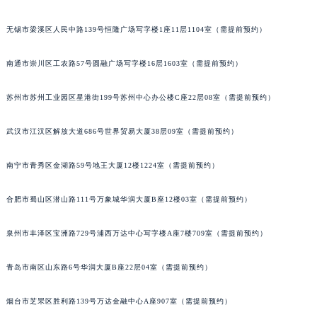
辽宁省盘锦市兴隆台区石油大街宝玑售后服务中心（需提前预约）
无锡市梁溪区人民中路139号恒隆广场写字楼1座11层1104室（需提前预约）
辽宁省铁岭市银州区南马路宝玑售后服务中心（需提前预约）
辽宁省营口市站前区市府路与渤海大街交叉口宝玑售后服务中心（需提前预约）
南通市崇川区工农路57号圆融广场写字楼16层1603室（需提前预约）
辽宁省沈阳市沈河区中街路137号亨得利名表维修授权店1楼宝玑售后服务中心（需提前预约）
辽宁省沈阳市沈河区中街路83号亨得利名表维修授权店1楼宝玑售后服务中心（需提前预约）
苏州市苏州工业园区星港街199号苏州中心办公楼C座22层08室（需提前预约）
北京市朝阳区建国门外大街甲6号华熙国际中心D座11层1102室宝玑售后服务中心（北京总部）（需提前预约）
武汉市江汉区解放大道686号世界贸易大厦38层09室（需提前预约）
北京市东城区东长安街1号王府井东方广场W3座6层602室宝玑售后服务中心（需提前预约）
河北省保定市竞秀区朝阳北大街北国先天下宝玑售后服务中心（需提前预约）
南宁市青秀区金湖路59号地王大厦12楼1224室（需提前预约）
内蒙古自治区阿拉善盟市左旗土尔扈特大街宝玑售后服务中心（需提前预约）
内蒙古自治区巴彦淖尔市临河区新华街宝玑售后服务中心（需提前预约）
合肥市蜀山区潜山路111号万象城华润大厦B座12楼03室（需提前预约）
内蒙古自治区包头市青山区幸福路甲3号王府井百货名表维修宝玑售后服务中心（需提前预约）
内蒙古自治区赤峰市红山区哈达街宝玑售后服务中心（需提前预约）
泉州市丰泽区宝洲路729号浦西万达中心写字楼A座7楼709室（需提前预约）
内蒙古自治区鄂尔多斯市东胜区伊金霍洛街宝玑售后服务中心（需提前预约）
青岛市南区山东路6号华润大厦B座22层04室（需提前预约）
内蒙古自治区呼伦贝尔市海拉尔区中央街宝玑售后服务中心（需提前预约）
内蒙古自治区通辽市科尔沁区明仁大街宝玑售后服务中心（需提前预约）
烟台市芝罘区胜利路139号万达金融中心A座907室（需提前预约）
内蒙古自治区乌海市海勃湾区人民南路宝玑售后服务中心（需提前预约）