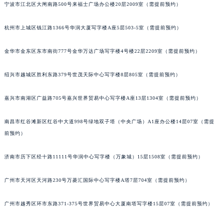
宁波市江北区大闸南路500号来福士广场办公楼20层2009室（需提前预约）
甘肃省兰州市七里河区西津西路16号兰州中心写字楼21层2102室（需提前预约）
重庆市解放碑渝中区民权路28号英利国际金融中心写字楼20层01室（需提前预约）
杭州市上城区钱江路1366号华润大厦写字楼A座5层503-5室（需提前预约）
黑龙江省大庆市萨尔图区会战大街宝玑售后服务中心（需提前预约）
黑龙江省鹤岗市向阳区红军路宝玑售后服务中心（需提前预约）
金华市金东区东市南街777号金华万达广场写字楼4号楼22层2209室（需提前预约）
黑龙江省黑河市爱辉区中央街宝玑售后服务中心（需提前预约）
绍兴市越城区胜利东路379号世茂天际中心写字楼8层805室（需提前预约）
黑龙江省鸡西市鸡冠区红军路宝玑售后服务中心（需提前预约）
黑龙江省佳木斯市向阳区长安路宝玑售后服务中心（需提前预约）
嘉兴市南湖区广益路705号嘉兴世界贸易中心写字楼A座13层1304室（需提前预约）
黑龙江省牡丹江市东安区太平路宝玑售后服务中心（需提前预约）
黑龙江省七台河市桃山区大同街宝玑售后服务中心（需提前预约）
南昌市红谷滩新区红谷中大道998号绿地双子塔（中央广场）A1座办公楼14层07室（需提
黑龙江省齐齐哈尔市龙沙区龙华路宝玑售后服务中心（需提前预约）
前预约）
黑龙江省双鸭山市尖山区新兴大街宝玑售后服务中心（需提前预约）
济南市历下区经十路11111号华润中心写字楼（万象城）15层1508室（需提前预约）
黑龙江省绥化市北林区新华街与康庄路交叉口宝玑售后服务中心（需提前预约）
黑龙江省伊春市伊美区通河路宝玑售后服务中心（需提前预约）
广州市天河区天河路230号万菱汇国际中心写字楼A塔7层704室（需提前预约）
吉林省白城市洮北区明仁南街宝玑售后服务中心（需提前预约）
吉林省白山市浑江区浑江大街宝玑售后服务中心（需提前预约）
广州市越秀区环市东路371-375号世界贸易中心大厦南塔写字楼15层07室（需提前预约）
吉林省吉林市船营区河南街宝玑售后服务中心（需提前预约）