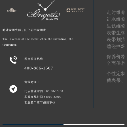
甘肃省合作市人民街宝玑售后服务中心（需提前预约）
走时维修
甘肃省嘉峪关市雄关区新华中路宝玑售后服务中心（需提前预约）
进水维修
甘肃省金昌市金川区北京路宝玑售后服务中心（需提前预约）
生锈维修
甘肃省酒泉市肃州区西大街宝玑售后服务中心（需提前预约）
时计发明先驱，陀飞轮的发明者
表带生锈
甘肃省临夏市城南街道团结路宝玑售后服务中心（需提前预约）
表带划痕
The inventor of the meter when the invention, the
tourbillon.
磕碰摔坏
甘肃省陇南市武都区人民路宝玑售后服务中心（需提前预约）
甘肃省平凉市崆峒区西大街宝玑售后服务中心（需提前预约）
保养价格

网点服务热线
甘肃省庆阳市西峰区南大街宝玑售后服务中心（需提前预约）
全面保养
400-886-1507
甘肃省天水市秦州区民主路宝玑售后服务中心（需提前预约）
个性定制
甘肃省武威市凉州区迎宾路宝玑售后服务中心（需提前预约）
截表带、
营业时间：
甘肃省张掖市甘州区民乐北路宝玑售后服务中心（需提前预约）

门店营业时间：09:00-19:30
宁夏回族自治区固原市原州区文化街宝玑售后服务中心（需提前预约）
客服在线时间：8:00-22:00
宁夏回族自治区石嘴山市大武口区贺兰山路宝玑售后服务中心（需提前预约）
客服及门店节假日不休
宁夏回族自治区吴忠市利通区开元大道宝玑售后服务中心（需提前预约）
宁夏回族自治区银川市兴庆区新华东路97号新百中心C馆一层C1-18号商铺宝玑售后服务中心（需提前预约）
宁夏回族自治区中卫市沙坡头区鼓楼东街宝玑售后服务中心（需提前预约）