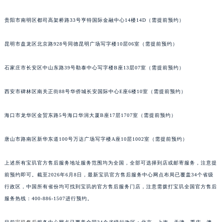
安徽省亳州市谯城区魏武大道宝玑售后服务中心（需提前预约）
贵阳市南明区都司高架桥路33号亨特国际金融中心14楼14D（需提前预约）
安徽省池州市贵池区长江路宝玑售后服务中心（需提前预约）
安徽省滁州市琅琊区南谯北路宝玑售后服务中心（需提前预约）
昆明市盘龙区北京路928号同德昆明广场写字楼10层06室（需提前预约）
安徽省阜阳市颍州区颍州北路宝玑售后服务中心（需提前预约）
安徽省淮北市相山区淮海路宝玑售后服务中心（需提前预约）
石家庄市长安区中山东路39号勒泰中心写字楼B座13层07室（需提前预约）
安徽省淮南市田家庵区国庆中路宝玑售后服务中心（需提前预约）
西安市碑林区南关正街88号华侨城长安国际中心E座6楼10室（需提前预约）
安徽省黄山市屯溪区黄山西路宝玑售后服务中心（需提前预约）
安徽省六安市金安区解放中路宝玑售后服务中心（需提前预约）
海口市龙华区金贸东路5号海口华润大厦B座17层1707室（需提前预约）
安徽省马鞍山市雨山区湖南西路宝玑售后服务中心（需提前预约）
安徽省宿州市埇桥区人民中路宝玑售后服务中心（需提前预约）
唐山市路南区新华东道100号万达广场写字楼A座10层1002室（需提前预约）
安徽省铜陵市铜官区石城大道宝玑售后服务中心（需提前预约）
安徽省芜湖市镜湖区中山路步行街宝玑售后服务中心（需提前预约）
上述所有宝玑官方售后服务地址服务范围均为全国，全部可选择到店或邮寄服务，注意提
前预约即可。截至2026年6月8日，最新宝玑官方售后服务中心网点布局已覆盖34个省级
安徽省宣城市宣州区叠嶂西路宝玑售后服务中心（需提前预约）
行政区，中国所有省份均可找到宝玑的官方售后服务门店，注意需拨打宝玑全国官方售后
福建省龙岩市新罗区九一南路宝玑售后服务中心（需提前预约）
服务热线：400-886-1507进行预约。
福建省南平市建阳区人民西路宝玑售后服务中心（需提前预约）
福建省宁德市蕉城区天湖东路宝玑售后服务中心（需提前预约）