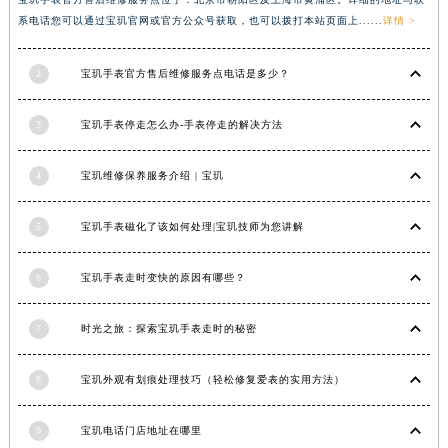
系电话您可以通过宝玑官网或官方公众号获取，也可以拨打本站页面上......
详情 >
香港特别行政区金钟区中西区金钟道宝玑售后服务中心（需提前预约）
香港特别行政区九龙区油尖旺区弥敦道宝玑售后服务中心（需提前预约）
2
宝玑手表官方售后维修服务点电话是多少？
香港特别行政区铜锣湾区湾仔区轩尼诗道宝玑售后服务中心（需提前预约）
河南省安阳市文峰区解放大道宝玑售后服务中心（需提前预约）
3
宝玑手表停走怎么办-手表停走的解决方法
河南省鹤壁市淇滨区九州路宝玑售后服务中心（需提前预约）
河南省济源市沁园街道济水大道宝玑售后服务中心（需提前预约）
4
宝玑维修保养服务介绍 | 宝玑
河南省焦作市解放区解放路宝玑售后服务中心（需提前预约）
河南省开封市鼓楼区中山路宝玑售后服务中心（需提前预约）
5
宝玑手表磁化了该如何处理|宝玑技师为您讲解
河南省洛阳市西工区中州中路与解放路交叉口宝玑售后服务中心（需提前预约）
河南省漯河市源汇区交通路宝玑售后服务中心（需提前预约）
6
宝玑手表走时变快的原因有哪些？
河南省南阳市宛城区范蠡东路与南都路交叉口宝玑售后服务中心（需提前预约）
7
时光之旅：探索宝玑手表走时的秘密
河南省平顶山市卫东区建设路宝玑售后服务中心（需提前预约）
河南省濮阳市大华龙区开州路绿城路交叉口宝玑售后服务中心（需提前预约）
8
宝玑外观有划痕处理技巧（轻松修复爱表的实用方法）
河南省三门峡市湖滨区和平路宝玑售后服务中心（需提前预约）
河南省商丘市梁园区神火大道宝玑售后服务中心（需提前预约）
9
宝玑电话门店地址在哪里
河南省新乡市红旗区人民路宝玑售后服务中心（需提前预约）