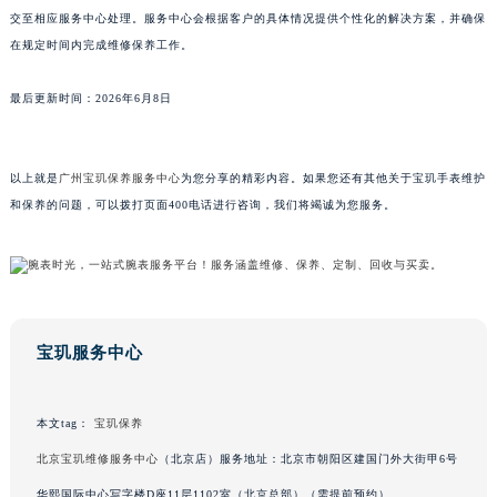
交至相应服务中心处理。服务中心会根据客户的具体情况提供个性化的解决方案，并确保
山东省威海市环翠区新威海路89号振华商厦一楼名表维修宝玑售后服务中心（需提前预约）
在规定时间内完成维修保养工作。
山东省潍坊市奎文区东风东街宝玑售后服务中心（需提前预约）
山东省枣庄市滕州市北辛路与善国路交叉口宝玑售后服务中心（需提前预约）
最后更新时间：2026年6月8日
山东省淄博市张店区金晶大道宝玑售后服务中心（需提前预约）
上海市黄浦区南京东路299号宏伊国际广场写字楼8层806室宝玑售后服务中心（需提前预约）
上海市徐汇区虹桥路3号港汇中心2座37层3705室宝玑售后服务中心（需提前预约）
以上就是
广州宝玑保养服务中心
为您分享的精彩内容。如果您还有其他关于宝玑手表维护
和保养的问题，可以拨打页面400电话进行咨询，我们将竭诚为您服务。
浙江省杭州市上城区钱江路1366号华润大厦A座5层503-5室宝玑售后服务中心（需提前预约）
浙江省湖州市吴兴区劳动路宝玑售后服务中心（需提前预约）
浙江省嘉兴市南湖区广益路705号嘉兴世界贸易中心A座13层1304室宝玑售后服务中心（需提前预约）
浙江省金华市金东区东市南街777号金华万达广场4号楼22楼2209室宝玑售后服务中心（需提前预约）
浙江省丽水市莲都区解放街宝玑售后服务中心（需提前预约）
宝玑服务中心
浙江省宁波市江北区大闸南路500号来福士广场办公楼20层2009室宝玑售后服务中心（需提前预约）
浙江省衢州市柯城区上街宝玑售后服务中心（需提前预约）
本文tag：
宝玑保养
浙江省绍兴市越城区胜利东路379号世茂天际中心写字楼8层805室宝玑售后服务中心（需提前预约）
浙江省舟山市定海区解放东路宝玑售后服务中心（需提前预约）
北京宝玑维修服务中心
（北京店）服务地址：北京市朝阳区建国门外大街甲6号
澳门特别行政区大堂区议事亭前地（新马路）宝玑售后服务中心（需提前预约）
华熙国际中心写字楼D座11层1102室（北京总部）（需提前预约）