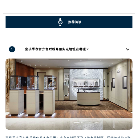
广西壮族自治区河池市金城江区金城江街道朝阳路宝玑售后服务中心（需提前预约）
广西壮族自治区贺州市八步区城东街道灵峰南路宝玑售后服务中心（需提前预约）
推荐阅读
广西壮族自治区来宾市兴宾区桂中大道宝玑售后服务中心（需提前预约）
广西壮族自治区柳州市城中区中山中路宝玑售后服务中心（需提前预约）
广西壮族自治区钦州市钦南区金海湾东大街宝玑售后服务中心（需提前预约）
1
宝玑手表官方售后维修服务点地址在哪呢？
广西壮族自治区梧州市万秀区龙湖镇高旺路宝玑售后服务中心（需提前预约）
广西壮族自治区玉林市玉州区金玉路宝玑售后服务中心（需提前预约）
海南省儋州市儋州市那大镇兰洋北路宝玑售后服务中心（需提前预约）
海南省东方市八所镇解放西路宝玑售后服务中心（需提前预约）
海南省琼海市嘉积镇东风路宝玑售后服务中心（需提前预约）
海南省三沙市西沙区西沙群岛永兴岛北京路宝玑售后服务中心（需提前预约）
海南省三亚市吉阳区迎宾路宝玑售后服务中心（需提前预约）
海南省万宁市万城镇解放路宝玑售后服务中心（需提前预约）
海南省文昌市文城镇教育东路宝玑售后服务中心（需提前预约）
海南省五指山市通什镇三月三大道宝玑售后服务中心（需提前预约）
香港特别行政区尖沙咀区油尖旺区广东道宝玑售后服务中心（需提前预约）
宝玑手表官方售后维修服务点位于：北京市朝阳区及上海市黄浦区。详细的地址与联