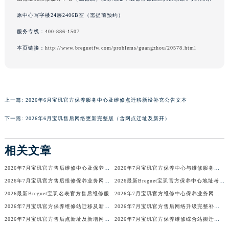
广东省梅州市梅江区金燕大道宝玑售后服务中心（需提前预约）
原中心写字楼24层2406B室（需提前预约）
广东省清远市清城区湖西路宝玑售后服务中心（需提前预约）
服务专线：
400-886-1507
广东省汕头市龙湖区长平路宝玑售后服务中心（需提前预约）
本页链接：
http://www.breguetfw.com/problems/guangzhou/20578.html
广东省汕尾市城区香洲街道园林社区翠园街宝玑售后服务中心（需提前预约）
广东省韶关市武江区芙蓉新区与老城中心交汇处宝玑售后服务中心（需提前预约）
广东省深圳市罗湖区深南东路5001号华润大厦17层1701室宝玑售后服务中心（需提前预约）
广东省阳江市江城区东风一路宝玑售后服务中心（需提前预约）
上一篇:
2026年6月宝玑官方保养服务中心及维修点迁移新设补充公告文本
广东省云浮市云城区金山路宝玑售后服务中心（需提前预约）
下一篇:
2026年6月宝玑售后网络更新完整版（含网点迁址及新开）
广东省湛江市赤坎区观海北路宝玑售后服务中心（需提前预约）
广东省肇庆市端州区信安大道与砚都大道交汇处宝玑售后服务中心（需提前预约）
相关文章
广西壮族自治区百色市右江区中山二路宝玑售后服务中心（需提前预约）
广西壮族自治区北海市海城区北京路宝玑售后服务中心（需提前预约）
2026年7月宝玑官方售后维修中心及保养中心迁址新增全览
2026年7月宝玑官方保养中心与维修服务中心迁址及新开补充指南确认内容
2026年7月宝玑官方售后维修保养业务网点变更全录
2026最新Breguet宝玑官方保养中心地址考察报告
广西壮族自治区崇左市江州区石景林街道友谊大道与丽川路交汇处宝玑售后服务中心（需提前预约）
2026最新Breguet宝玑名表官方售后维修服务中心地址调研报告
2026年7月宝玑官方维修中心保养业务网点最新变动补充确认
广西壮族自治区防城港市港口区金花茶大道宝玑售后服务中心（需提前预约）
2026年7月宝玑官方保养维修站迁移及新开店说明
2026年7月宝玑官方售后网络升级完整补充速报（迁址及新开）
广西壮族自治区贵港市港北区港城街道布山大道与仙衣路交叉口宝玑售后服务中心（需提前预约）
2026年7月宝玑官方售后点新址及新增网点完整补充速报
2026年7月宝玑官方保养维修综合站搬迁及新增服务点补充最终公示确认稿
广西壮族自治区桂林市秀峰区红岭路宝玑售后服务中心（需提前预约）