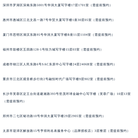
深圳市罗湖区深南东路5001号华润大厦写字楼17层1701室（需提前预约）
吉林省辽源市龙山区人民大街宝玑售后服务中心（需提前预约）
吉林省梅河口市新华街道梅河大街宝玑售后服务中心（需提前预约）
惠州市惠城区江北文昌一路7号华贸大厦写字楼1座30层05室（需提前预约）
吉林省四平市铁东区紫气大路与南九经街交汇处宝玑售后服务中心（需提前预约）
吉林省松原市宁江区五环大街宝玑售后服务中心（需提前预约）
厦门市思明区湖滨东路95号华润大厦写字楼B座11层1104室（需提前预约）
吉林省通化市东昌区环通乡江南大街宝玑售后服务中心（需提前预约）
吉林省延边市延吉市解放路宝玑售后服务中心（需提前预约）
福州市鼓楼区五四路128-1号恒力城写字楼15层03室（需提前预约）
辽宁省鞍山市铁东区站前街宝玑售后服务中心（需提前预约）
成都市锦江区人民东路6号SAC东原中心写字楼24层2406B室（需提前预约）
辽宁省本溪市平山区胜利路宝玑售后服务中心（需提前预约）
辽宁省朝阳市双塔区新华路宝玑售后服务中心（需提前预约）
重庆市江北区观音桥步行街2号融恒时代广场写字楼9层902室（需提前预约）
辽宁省丹东市振兴区七经街宝玑售后服务中心（需提前预约）
辽宁省抚顺市新抚区东一路宝玑售后服务中心（需提前预约）
长沙市芙蓉区定王台街道建湘路393号世茂环球金融中心写字楼（芙蓉广场）10层13室
辽宁省阜新市海州区解放大街宝玑售后服务中心（需提前预约）
（需提前预约）
辽宁省葫芦岛市连山区中央路宝玑售后服务中心（需提前预约）
郑州市二七区铭功路10号华润大厦写字楼29层2905室（需提前预约）
辽宁省锦州市古塔区中央大街宝玑售后服务中心（需提前预约）
辽宁省辽阳市白塔区新运大街宝玑售后服务中心（需提前预约）
太原市迎泽区解放路15号亨得利名表服务中心（品牌授权店）3层整层（需提前预约）
辽宁省盘锦市兴隆台区石油大街宝玑售后服务中心（需提前预约）