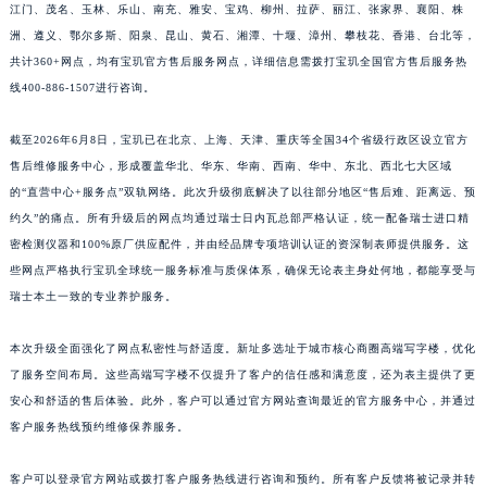
江门、茂名、玉林、乐山、南充、雅安、宝鸡、柳州、拉萨、丽江、张家界、襄阳、株
江西省景德镇市珠山区珠山中路宝玑售后服务中心（需提前预约）
洲、遵义、鄂尔多斯、阳泉、昆山、黄石、湘潭、十堰、漳州、攀枝花、香港、台北等，
江西省九江市浔阳区浔阳路宝玑售后服务中心（需提前预约）
共计360+网点，均有宝玑官方售后服务网点，详细信息需拨打宝玑全国官方售后服务热
江西省南昌市红谷滩新区红谷中大道998号绿地双子塔（中央广场）A1座办公楼14层1407室宝玑售后服务中心（需提前预约）
线400-886-1507进行咨询。
江西省萍乡市安源区萍安北大道与康庄路交叉口宝玑售后服务中心（需提前预约）
截至2026年6月8日，宝玑已在北京、上海、天津、重庆等全国34个省级行政区设立官方
江西省上饶市信州区滨江西路宝玑售后服务中心（需提前预约）
售后维修服务中心，形成覆盖华北、华东、华南、西南、华中、东北、西北七大区域
江西省新余市渝水区北湖西路宝玑售后服务中心（需提前预约）
的“直营中心+服务点”双轨网络。此次升级彻底解决了以往部分地区“售后难、距离远、预
江西省宜春市袁州区中山中路宝玑售后服务中心（需提前预约）
约久”的痛点。所有升级后的网点均通过瑞士日内瓦总部严格认证，统一配备瑞士进口精
江西省鹰潭市月湖区胜利东路宝玑售后服务中心（需提前预约）
密检测仪器和100%原厂供应配件，并由经品牌专项培训认证的资深制表师提供服务。这
山东省德州市德城区东风中路宝玑售后服务中心（需提前预约）
些网点严格执行宝玑全球统一服务标准与质保体系，确保无论表主身处何地，都能享受与
山东省东营市东营区济南路宝玑售后服务中心（需提前预约）
瑞士本土一致的专业养护服务。
山东省济南市历下区经十路11111号华润中心写字楼（万象城）15层1508室宝玑售后服务中心（需提前预约）
本次升级全面强化了网点私密性与舒适度。新址多选址于城市核心商圈高端写字楼，优化
山东省济宁市任城区太白楼路宝玑售后服务中心（需提前预约）
了服务空间布局。这些高端写字楼不仅提升了客户的信任感和满意度，还为表主提供了更
山东省莱芜市文化南路8号银座商城名表维修一楼名表维修宝玑售后服务中心（需提前预约）
安心和舒适的售后体验。此外，客户可以通过官方网站查询最近的官方服务中心，并通过
山东省临沂市兰山区解放路宝玑售后服务中心（需提前预约）
客户服务热线预约维修保养服务。
山东省日照市东港区烟台路宝玑售后服务中心（需提前预约）
山东省泰安市泰山区财源街道泰山大街宝玑售后服务中心（需提前预约）
客户可以登录官方网站或拨打客户服务热线进行咨询和预约。所有客户反馈将被记录并转