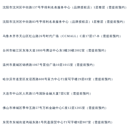
辽宁省铁岭市银州区南马路宝玑售后服务中心（需提前预约）
沈阳市沈河区中街路137号亨得利名表服务中心（品牌授权店）1层整层（需提前预约）
辽宁省营口市站前区市府路与渤海大街交叉口宝玑售后服务中心（需提前预约）
沈阳市沈河区中街路83号亨得利名表服务中心（品牌授权店）1层整层（需提前预约）
辽宁省沈阳市沈河区中街路137号亨得利名表维修授权店1楼宝玑售后服务中心（需提前预约）
辽宁省沈阳市沈河区中街路83号亨得利名表维修授权店1楼宝玑售后服务中心（需提前预约）
乌鲁木齐市天山区红山路26号时代广场（CCMALL）C座17层17-B（需提前预约）
北京市朝阳区建国门外大街甲6号华熙国际中心D座11层1102室宝玑售后服务中心（北京总部）（需提前预约）
北京市东城区东长安街1号王府井东方广场W3座6层602室宝玑售后服务中心（需提前预约）
台州市椒江区东海大道1800号腾达中心东1幢20楼2002室（需提前预约）
河北省保定市竞秀区朝阳北大街北国先天下宝玑售后服务中心（需提前预约）
内蒙古自治区阿拉善盟市左旗土尔扈特大街宝玑售后服务中心（需提前预约）
温州市鹿城区锦绣路1067号置信广场10层1015室（需提前预约）
内蒙古自治区巴彦淖尔市临河区新华街宝玑售后服务中心（需提前预约）
哈尔滨市道里区友谊西路600号富力中心T2座写字楼29层03室（需提前预约）
内蒙古自治区包头市青山区幸福路甲3号王府井百货名表维修宝玑售后服务中心（需提前预约）
内蒙古自治区赤峰市红山区哈达街宝玑售后服务中心（需提前预约）
大连市中山区人民路15号国际金融大厦7层G室（需提前预约）
内蒙古自治区鄂尔多斯市东胜区伊金霍洛街宝玑售后服务中心（需提前预约）
内蒙古自治区呼伦贝尔市海拉尔区中央街宝玑售后服务中心（需提前预约）
佛山市禅城区季华五路57号万科金融中心C座12层1205室（需提前预约）
内蒙古自治区通辽市科尔沁区明仁大街宝玑售后服务中心（需提前预约）
东莞市东城街道鸿福东路1号民盈国贸中心T1写字楼9层907室（需提前预约）
内蒙古自治区乌海市海勃湾区人民南路宝玑售后服务中心（需提前预约）
内蒙古自治区乌兰察布市集宁区恩和大街宝玑售后服务中心（需提前预约）