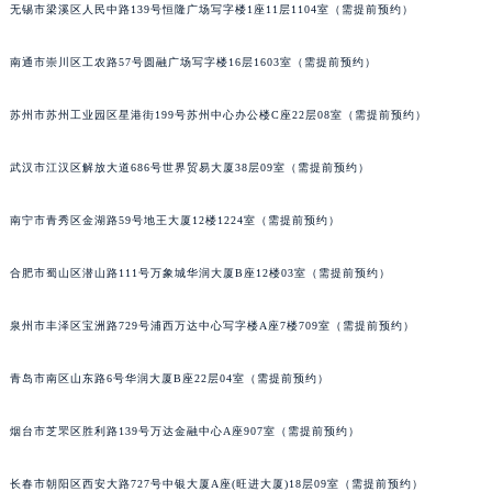
无锡市梁溪区人民中路139号恒隆广场写字楼1座11层1104室（需提前预约）
内蒙古自治区锡林郭勒盟市锡林浩特市光明街与额尔敦路交叉口宝玑售后服务中心（需提前预约）
内蒙古自治区兴安盟市乌兰浩特市兴安大街宝玑售后服务中心（需提前预约）
南通市崇川区工农路57号圆融广场写字楼16层1603室（需提前预约）
山西省大同市平城区迎宾街宝玑售后服务中心（需提前预约）
山西省晋城市城区黄华街宝玑售后服务中心（需提前预约）
苏州市苏州工业园区星港街199号苏州中心办公楼C座22层08室（需提前预约）
山西省晋中市榆次区顺城街宝玑售后服务中心（需提前预约）
武汉市江汉区解放大道686号世界贸易大厦38层09室（需提前预约）
山西省临汾市尧都区解放路宝玑售后服务中心（需提前预约）
山西省吕梁市离石区永宁中路与建设街交叉口宝玑售后服务中心（需提前预约）
南宁市青秀区金湖路59号地王大厦12楼1224室（需提前预约）
山西省朔州市朔城区怡西路与鄯阳西街交汇处宝玑售后服务中心（需提前预约）
山西省忻州市忻府区和平东街与七一南路交叉口宝玑售后服务中心（需提前预约）
合肥市蜀山区潜山路111号万象城华润大厦B座12楼03室（需提前预约）
山西省阳泉市郊区平阳东街与新城大道交叉口宝玑售后服务中心（需提前预约）
泉州市丰泽区宝洲路729号浦西万达中心写字楼A座7楼709室（需提前预约）
山西省运城市盐湖区河东街宝玑售后服务中心（需提前预约）
山西省长治市潞州区英雄中路宝玑售后服务中心（需提前预约）
青岛市南区山东路6号华润大厦B座22层04室（需提前预约）
山西省太原市迎泽区迎泽街道解放路15号亨得利名表维修授权店3楼宝玑售后服务中心（需提前预约）
天津市和平区赤峰道136号天津国际金融中心26层2603室宝玑售后服务中心（需提前预约）
烟台市芝罘区胜利路139号万达金融中心A座907室（需提前预约）
安徽省安庆市迎江区人民路宝玑售后服务中心（需提前预约）
安徽省蚌埠市蚌山区淮河路宝玑售后服务中心（需提前预约）
长春市朝阳区西安大路727号中银大厦A座(旺进大厦)18层09室（需提前预约）