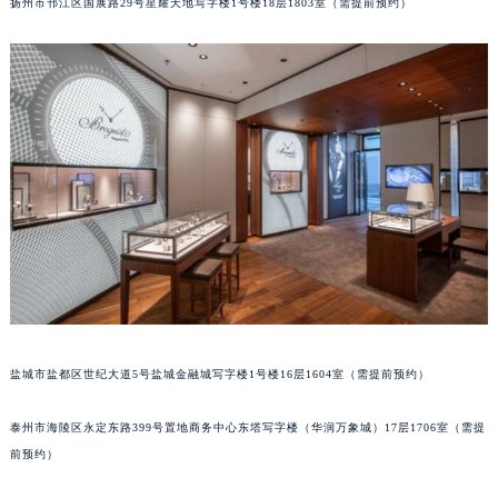
扬州市邗江区国展路29号星耀天地写字楼1号楼18层1803室（需提前预约）
苏州市苏州工业园区星港街199号苏州中心办公楼C座22层08室（需提前预约）
武汉市江汉区解放大道686号世界贸易大厦38层09室（需提前预约）
南宁市青秀区金湖路59号地王大厦12楼1224室（需提前预约）
合肥市蜀山区潜山路111号万象城华润大厦B座12楼03室（需提前预约）
泉州市丰泽区宝洲路729号浦西万达中心写字楼A座7楼709室（需提前预约）
青岛市南区山东路6号华润大厦B座22层04室（需提前预约）
烟台市芝罘区胜利路139号万达金融中心A座907室（需提前预约）
长春市朝阳区西安大路727号中银大厦A座(旺进大厦)18层09室（需提前预约）
贵阳市南明区都司高架桥路33号亨特国际金融中心14楼14D（需提前预约）
昆明市盘龙区北京路928号同德昆明广场写字楼10层06室（需提前预约）
石家庄市长安区中山东路39号勒泰中心写字楼B座13层07室（需提前预约）
西安市碑林区南关正街88号华侨城长安国际中心E座6楼10室（需提前预约）
盐城市盐都区世纪大道5号盐城金融城写字楼1号楼16层1604室（需提前预约）
海口市龙华区金贸东路5号海口华润大厦B座17层1707室（需提前预约）
唐山市路南区新华东道100号万达广场写字楼A座10层1002室（需提前预约）
泰州市海陵区永定东路399号置地商务中心东塔写字楼（华润万象城）17层1706室（需提
前预约）
台州市椒江区东海大道1800号腾达中心东1幢20楼2002室（需提前预约）
内蒙古自治区呼和浩特市玉泉区大学西街70号华润万象城写字楼（鄂尔多斯大厦）23层2326室（需提前预约）