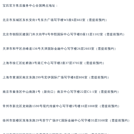
宝玑官方售后服务中心全国网点地址：
福州市鼓楼区五四路128-1号恒力城写字楼15层03室（需提前预约）
成都市锦江区人民东路6号SAC东原中心写字楼24层2406B室（需提前预约）
北京市东城区东长安街1号东方广场写字楼W3座6层602室（需提前预约）
重庆市江北区观音桥步行街2号融恒时代广场写字楼9层902室（需提前预约）
长沙市芙蓉区定王台街道建湘路393号世茂环球金融中心写字楼（芙蓉广场）10层13室（需提前预约）
北京市朝阳区建国门外大街甲6号华熙国际中心写字楼D座11层1102室（需提前预约）
郑州市二七区铭功路10号华润大厦写字楼29层2905室（需提前预约）
太原市迎泽区解放路15号亨得利名表服务中心（品牌授权店）3层整层（需提前预约）
天津市和平区赤峰道136号天津国际金融中心写字楼26层2603室（需提前预约）
沈阳市沈河区中街路137号亨得利名表服务中心（品牌授权店）1层整层（需提前预约）
上海市徐汇区虹桥路3号港汇中心写字楼2座37层3705室（需提前预约）
沈阳市沈河区中街路83号亨得利名表服务中心（品牌授权店）1层整层（需提前预约）
乌鲁木齐市天山区红山路26号时代广场（CCMALL）C座17层17-B（需提前预约）
上海市黄浦区南京东路299号宏伊国际广场写字楼8层806室（需提前预约）
温州市鹿城区锦绣路1067号置信广场10层1015室（需提前预约）
哈尔滨市道里区友谊西路600号富力中心T2座写字楼29层03室（需提前预约）
南京市秦淮区中山南路1号（新街口）南京中心写字楼22层C1-1室（需提前预约）
大连市中山区人民路15号国际金融大厦7层G室（需提前预约）
常州市新北区龙锦路1590号现代传媒中心写字楼5号楼10层1008室（需提前预约）
佛山市禅城区季华五路57号万科金融中心C座12层1205室（需提前预约）
东莞市东城街道鸿福东路1号民盈国贸中心T1写字楼9层907室（需提前预约）
徐州市鼓楼区淮海东路29号苏宁广场IFC国际金融中心写字楼35层3508室（需提前预约）
无锡市梁溪区人民中路139号恒隆广场写字楼1座11层1104室（需提前预约）
南通市崇川区工农路57号圆融广场写字楼16层1603室（需提前预约）