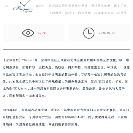
售后服务网络全面优化升级，通过网点焕新、服务扩容、
徐州市鼓楼区淮海东路29号苏宁广场IFC国际金融中心写字楼35层3508室（需提前预约）
流程再造、热线统一四大举措，构建覆盖全国、标准统
扬州市邗江区国展路29号星耀天地写字楼1号楼18层1803室（需提前预约）
一、便捷高效的官方售后体系，全面提升中国表主的售后
盐城市盐都区世纪大道5号盐城金融城写字楼1号楼16层1604室（需提前预约）
体…

泰州市海陵区永定东路399号置地商务中心东塔写字楼（华润万象城）17层1706室（需提前预约）
57 次
2026-06-08
宁波市江北区大闸南路500号来福士广场办公楼20层2009室（需提前预约）
杭州市上城区钱江路1366号华润大厦写字楼A座5层503-5室（需提前预约）
金华市金东区东市南街777号金华万达广场写字楼4号楼22层2209室（需提前预约）
【
宝玑售后
】2026年6月，宝玑中国区正式宣布完成全国售后服务网络全面优化升级，通
绍兴市越城区胜利东路379号世茂天际中心写字楼8层805室（需提前预约）
过网点焕新、服务扩容、流程再造、热线统一四大举措，构建覆盖全国、标准统一、便捷
嘉兴市南湖区广益路705号嘉兴世界贸易中心写字楼A座13层1304室（需提前预约）
高效的官方售后体系，全面提升中国表主的售后体验，守护每一枚宝玑腕表的品质与价
南昌市红谷滩新区红谷中大道998号绿地双子塔（中央广场）A1座办公楼14层07室（需提前预约）
值。此次优化是宝玑中国区近年来规模最大的服务升级工程，聚焦“直营提质、扩容、区
域均衡”三大方向，对全国原有售后网点进行重新选址、装修焕新、设备迭代与人员培
济南市历下区经十路11111号华润中心写字楼（万象城）15层1508室（需提前预约）
训，同时新增多个城市服务点。
广州市天河区天河路230号万菱汇国际中心写字楼A塔7层704室（需提前预约）
广州市越秀区环市东路371-375号世界贸易中心大厦南塔写字楼15层07室（需提前预约）
2026年6月，高端制表品牌宝玑正式宣布，其中国区官方维修门店完成全面焕新，全国门
深圳市罗湖区深南东路5001号华润大厦写字楼17层1701室（需提前预约）
店地址更新完毕，专属联络方式统一调整为400-886-1507，同步优化维修流程、丰富维
惠州市惠城区江北文昌一路7号华贸大厦写字楼1座30层05室（需提前预约）
修项目，为消费者提供更便捷、专业的腕表养护服务。
厦门市思明区湖滨东路95号华润大厦写字楼B座11层1104室（需提前预约）