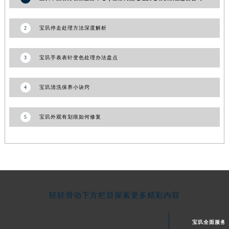
湖南省常德市武陵区人民路宝玑售后服务中心（需提前预约）
湖南省郴州市北湖区国庆北路宝玑售后服务中心（需提前预约）
2
宝玑停走处理方法深度解析
湖南省衡阳市雁峰区解放路宝玑售后服务中心（需提前预约）
湖南省怀化市鹤城区迎丰中路宝玑售后服务中心（需提前预约）
3
宝玑手表表针变色处理办法盘点
湖南省娄底市娄星区长青街宝玑售后服务中心（需提前预约）
湖南省邵阳市双清区东风路宝玑售后服务中心（需提前预约）
4
宝玑清洗保养小诀窍
湖南省湘潭市雨湖区莲城大道宝玑售后服务中心（需提前预约）
湖南省益阳市赫山区桃花仑路宝玑售后服务中心（需提前预约）
5
宝玑外观有划痕如何修复
湖南省永州市冷水滩区永州大道与中兴路交叉口宝玑售后服务中心（需提前预约）
湖南省岳阳市岳阳楼区东茅岭路宝玑售后服务中心（需提前预约）
湖南省张家界市永定区解放路宝玑售后服务中心（需提前预约）
湖南省长沙市芙蓉区建湘路393号世茂环球金融中心写字楼10层1013室宝玑售后服务中心（需提前预约）
湖南省株洲市芦淞区建设南路宝玑售后服务中心（需提前预约）
轻轻滑动下方栏目探索更多精彩内容
甘肃省白银市白银区北京路宝玑售后服务中心（需提前预约）
甘肃省定西市安定区解放路宝玑售后服务中心（需提前预约）
宝玑全面服务
甘肃省敦煌市沙州镇阳关中路宝玑售后服务中心（需提前预约）