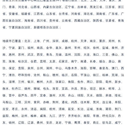
目前
宝玑售后
服务中心网点已覆盖全国34个省级行政区：北京、上海、天津、重庆、澳
福建省莆田市城厢区霞林街道荔华东大道宝玑售后服务中心（需提前预约）
门、香港、河北省、山西省、内蒙古自治区、辽宁省、吉林省、黑龙江省、江苏省、浙江
福建省三明市三元区东乾二路宝玑售后服务中心（需提前预约）
省、安徽省、福建省、江西省、山东省、台湾省、河南省、湖北省、湖南省、广东省、广
西壮族自治区、海南省、四川省、贵州省、云南省、西藏自治区、陕西省、甘肃省、青海
福建省漳州市龙文区步港路宝玑售后服务中心（需提前预约）
省、宁夏回族自治区、新疆维吾尔自治区；
江苏省常州市新北区龙锦路1590号现代传媒中心5号楼10层1008室宝玑售后服务中心（需提前预约）
江苏省淮安市清江浦区淮海北路宝玑售后服务中心（需提前预约）
地级市已覆盖：北京、上海、广州、深圳、成都、杭州、天津、南京、重庆、郑州、长
江苏省连云港市海州区通灌北路宝玑售后服务中心（需提前预约）
沙、宁波、厦门、福州、南昌、金华、嘉兴、扬州、常州、绍兴、徐州、盐城、泰州、济
江苏省南京市秦淮区中山南路1号南京中心22层22-C1-C3室宝玑售后服务中心（需提前预约）
南、惠州、苏州、武汉、西安、青岛、无锡、温州、沈阳、大连、海口、三亚、佛山、东
江苏省宿迁市宿城区西湖路宝玑售后服务中心（需提前预约）
莞、珠海、哈尔滨、合肥、昆明、太原、石家庄、南宁、南通、长春、烟台、唐山、廊
坊、保定、贵阳、泉州、台州、湖州、中山、乌鲁木齐、洛阳、邯郸、秦皇岛、澳门、西
江苏省泰州市海陵区永定东路399号置地商务中心东塔（华润万象城）17层1706室宝玑售后服务中心（需提前预约）
宁、潍坊、呼和浩特、沧州、鞍山、赣州、临沂、岳阳、平顶山、镇江、桂林、芜湖、汕
江苏省徐州市鼓楼区淮海东路29号苏宁广场IFC国际金融中心35层3508室宝玑售后服务中心（需提前预约）
头、淄博、兰州、银川、郴州、大庆、张家口、衡阳、焦作、周口、邵阳、亳州、新乡、
江苏省盐城市盐都区世纪大道5号盐城金融城写字楼1号楼16层1604室宝玑售后服务中心（需提前预约）
衡水、牡丹江、德州、聊城、包头、淮安、宜昌、许昌、邢台、宿迁、丽水、蚌埠、上
江苏省扬州市邗江区国展路29号星耀天地写字楼1号楼18层1803室宝玑售后服务中心（需提前预约）
饶、晋中、葫芦岛、四平、宜春、滁州、大同、舟山、绵阳、天水、德阳、承德、绥化、
江苏省镇江市京口区中山东路宝玑售后服务中心（需提前预约）
马鞍山、三明、滨州、黄冈、赤峰、荆州、通化、鸡西、佳木斯、黑河、连云港、阜阳、
江西省抚州市临川区赣东大道宝玑售后服务中心（需提前预约）
吉安、枣庄、永州、清远、揭阳、梧州、渭南、延安、长治、运城、淮南、莆田、荆门、
益阳、梅州、达州、榆林、威海、九江、济宁、齐齐哈尔、南阳、常德、呼伦贝尔、丹
江西省赣州市章贡区文清路宝玑售后服务中心（需提前预约）
东、锦州、辽阳、辽源、衢州、安庆、龙岩、宁德、鹰潭、泰安、商丘、驻马店、咸宁、
江西省吉安市吉州区井冈山大道宝玑售后服务中心（需提前预约）