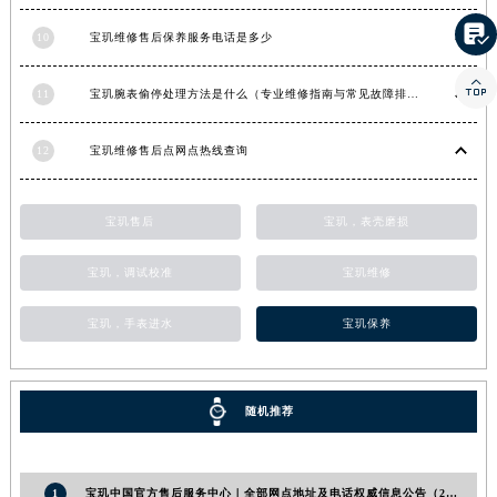
河南省信阳市浉河区东方红大道宝玑售后服务中心（需提前预约）

10
宝玑维修售后保养服务电话是多少
河南省许昌市魏都区建安大道与八龙路交叉口宝玑售后服务中心（需提前预约）

河南省郑州市二七区民主路10号华润大厦29层2905室宝玑售后服务中心（需提前预约）
11
宝玑腕表偷停处理方法是什么（专业维修指南与常见故障排查）
河南省周口市川汇区七一路宝玑售后服务中心（需提前预约）
河南省驻马店市驿城区乐山大道与置地大道交叉口宝玑售后服务中心（需提前预约）
12
宝玑维修售后点网点热线查询
湖北省鄂州市鄂城区文星大道宝玑售后服务中心（需提前预约）
湖北省黄冈市黄州区赤壁大道宝玑售后服务中心（需提前预约）
宝玑售后
宝玑，表壳磨损
湖北省黄石市黄石港区武汉路宝玑售后服务中心（需提前预约）
湖北省荆门市东宝中天街步行街宝玑售后服务中心（需提前预约）
宝玑，调试校准
宝玑维修
湖北省荆州市荆州区荆中路宝玑售后服务中心（需提前预约）
宝玑，手表进水
宝玑保养
湖北省十堰市茅箭区人民北路宝玑售后服务中心（需提前预约）
湖北省随州市曾都区青年路宝玑售后服务中心（需提前预约）
湖北省咸宁市咸安区长安大道宝玑售后服务中心（需提前预约）
随机推荐
湖北省襄阳市樊城区长虹路与人民路交叉口宝玑售后服务中心（需提前预约）
湖北省孝感市孝南区复兴大道宝玑售后服务中心（需提前预约）
湖北省宜昌市西陵区夷陵大道与港窑路宝玑售后服务中心（需提前预约）
1
宝玑中国官方售后服务中心｜全部网点地址及电话权威信息公告（2026年6月最新）