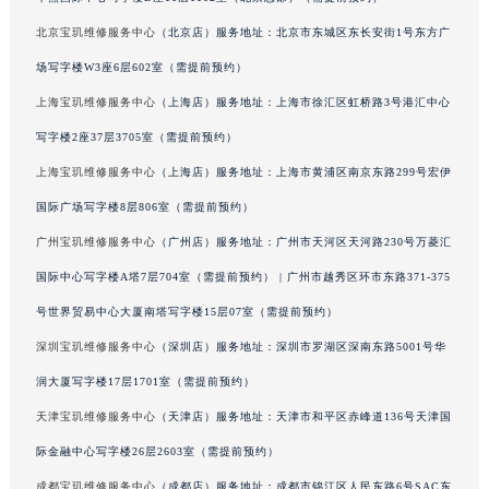
澳门特别行政区风顺堂区南湾大马路宝玑售后服务中心（需提前预约）
北京宝玑维修服务中心
（北京店）服务地址：北京市东城区东长安街1号东方广
澳门特别行政区花地玛堂区关闸广场宝玑售后服务中心（需提前预约）
场写字楼W3座6层602室（需提前预约）
澳门特别行政区花王堂区大三巴商圈宝玑售后服务中心（需提前预约）
上海宝玑维修服务中心
（上海店）服务地址：上海市徐汇区虹桥路3号港汇中心
澳门特别行政区嘉模堂区官也街宝玑售后服务中心（需提前预约）
写字楼2座37层3705室（需提前预约）
澳门省路氹城市金光大道宝玑售后服务中心（需提前预约）
上海宝玑维修服务中心
（上海店）服务地址：上海市黄浦区南京东路299号宏伊
澳门特别行政区望德堂区塔石广场宝玑售后服务中心（需提前预约）
福建省福州市鼓楼区五四路128-1号恒力城写字楼15层03室宝玑售后服务中心（需提前预约）
国际广场写字楼8层806室（需提前预约）
福建省厦门市思明区湖滨东路95号万象城华润大厦B座11层1104室宝玑售后服务中心（需提前预约）
广州宝玑维修服务中心
（广州店）服务地址：广州市天河区天河路230号万菱汇
广东省潮州市潮安区新风路与潮汕路交汇处宝玑售后服务中心（需提前预约）
国际中心写字楼A塔7层704室（需提前预约） | 广州市越秀区环市东路371-375
广东省广州市天河区天河路230号万菱汇国际中心A塔7层704室宝玑售后服务中心（需提前预约）
号世界贸易中心大厦南塔写字楼15层07室（需提前预约）
广东省广州市越秀区环市东路371-375号世界贸易中心大厦南塔15层1507室宝玑售后服务中心（需提前预约）
深圳宝玑维修服务中心
（深圳店）服务地址：深圳市罗湖区深南东路5001号华
广东省河源市源城区越王大道宝玑售后服务中心（需提前预约）
润大厦写字楼17层1701室（需提前预约）
广东省惠州市惠城区江北文昌一路7号华贸大厦1座30层3005室宝玑售后服务中心（需提前预约）
天津宝玑维修服务中心
（天津店）服务地址：天津市和平区赤峰道136号天津国
广东省江门市蓬江区广场西路宝玑售后服务中心（需提前预约）
广东省揭阳市榕城进贤门步行街宝玑售后服务中心（需提前预约）
际金融中心写字楼26层2603室（需提前预约）
广东省茂名市电白区水东街道迎宾大道宝玑售后服务中心（需提前预约）
成都宝玑维修服务中心
（成都店）服务地址：成都市锦江区人民东路6号SAC东