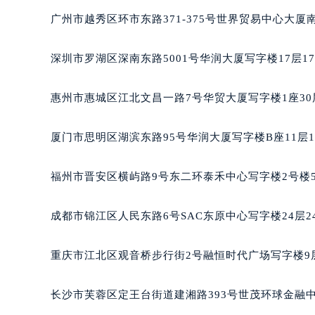
黑龙江省黑河市爱辉区中央街宝玑售
广州市越秀区环市东路371-375号世界贸易中心大厦
黑龙江省鸡西市鸡冠区红军路宝玑售
黑龙江省佳木斯市向阳区长安路宝玑
深圳市罗湖区深南东路5001号华润大厦写字楼17层1
黑龙江省牡丹江市东安区太平路宝玑
黑龙江省七台河市桃山区大同街宝玑
惠州市惠城区江北文昌一路7号华贸大厦写字楼1座30
黑龙江省齐齐哈尔市龙沙区龙华路宝
黑龙江省双鸭山市尖山区新兴大街宝
厦门市思明区湖滨东路95号华润大厦写字楼B座11层1
黑龙江省绥化市北林区新华街与康庄
黑龙江省伊春市伊美区通河路宝玑售
福州市晋安区横屿路9号东二环泰禾中心写字楼2号楼5
吉林省白城市洮北区明仁南街宝玑售
吉林省白山市浑江区浑江大街宝玑售
成都市锦江区人民东路6号SAC东原中心写字楼24层2
吉林省吉林市船营区河南街宝玑售后
吉林省辽源市龙山区人民大街宝玑售
重庆市江北区观音桥步行街2号融恒时代广场写字楼9层
吉林省梅河口市新华街道梅河大街宝
吉林省四平市铁东区紫气大路与南九
长沙市芙蓉区定王台街道建湘路393号世茂环球金融中
吉林省松原市宁江区五环大街宝玑售