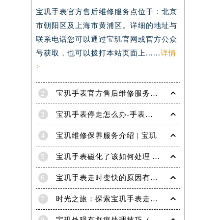
宝玑手表官方售后维修服务点位于：北京
市朝阳区及上海市黄浦区。详细的地址与
联系电话您可以通过宝玑官网或官方公众
号获取，也可以拨打本站页面上......
详情
>
2
宝玑手表官方售后维修服务点电话是多少？
3
宝玑手表停走怎么办-手表停走的解决方法
4
宝玑维修保养服务介绍 | 宝玑
5
宝玑手表磁化了该如何处理|宝玑技师为您讲解
6
宝玑手表走时变快的原因有哪些？
7
时光之旅：探索宝玑手表走时的秘密