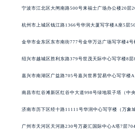
泉州市丰泽区宝洲路729号浦西万达中
宁波市江北区大闸南路500号来福士广场办公楼20层2
青岛市南区山东路6号华润大厦B座2
烟台市芝罘区胜利路139号万达金融中
杭州市上城区钱江路1366号华润大厦写字楼A座5层5
长春市朝阳区西安大路727号中银大厦
贵阳市南明区都司高架桥路33号亨特
金华市金东区东市南街777号金华万达广场写字楼4号楼
昆明市盘龙区北京路928号同德昆明
石家庄市长安区中山东路39号勒泰中
绍兴市越城区胜利东路379号世茂天际中心写字楼8层
西安市碑林区南关正街88号华侨城长
海口市龙华区金贸东路5号海口华润大厦
嘉兴市南湖区广益路705号嘉兴世界贸易中心写字楼A座
唐山市路南区新华东道100号万达广场
台州市椒江区东海大道1800号腾达中
南昌市红谷滩新区红谷中大道998号绿地双子塔（中央广
内蒙古自治区呼和浩特市玉泉区大学西
甘肃省兰州市七里河区西津西路16号兰
济南市历下区经十路11111号华润中心写字楼（万象城
重庆市解放碑渝中区民权路28号英利
黑龙江省大庆市萨尔图区会战大街宝
广州市天河区天河路230号万菱汇国际中心A塔7层7
黑龙江省鹤岗市向阳区红军路宝玑售