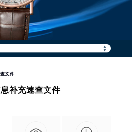
加拨“+86”）
▲
▼
速查文件
信息补充速查文件
旨