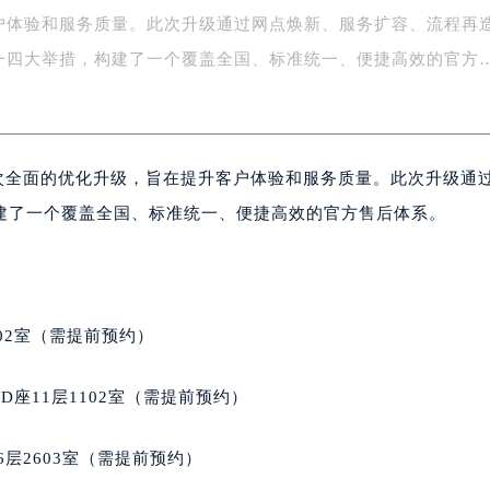
户体验和服务质量。此次升级通过网点焕新、服务扩容、流程再
场办公楼20层2009室（需提前预约）
写字楼A座5层503-5室（需提前预约）
一四大举措，构建了一个覆盖全国、标准统一、便捷高效的官方
广场写字楼4号楼22层2209室（需提前预约）
际中心写字楼8层805室（需提前预约）
易中心写字楼A座13层1304室（需提前预约）
一次全面的优化升级，旨在提升客户体验和服务质量。此次升级通
绿地双子塔（中央广场）A1座办公楼14层07室（需提前预约）
心写字楼（万象城）15层1508室（需提前预约）
建了一个覆盖全国、标准统一、便捷高效的官方售后体系。
际中心写字楼A塔7层704室（需提前预约）
世界贸易中心大厦南塔写字楼15层07室（需提前预约）
厦写字楼17层1701室（需提前预约）
厦写字楼1座30层05室（需提前预约）
02室（需提前预约）
字楼B座11层1104室（需提前预约）
写字楼15层03室（需提前预约）
座11层1102室（需提前预约）
心写字楼24层2406B室（需提前预约）
代广场写字楼9层902室（需提前预约）
层2603室（需提前预约）
号世茂环球金融中心写字楼（芙蓉广场）10层13室（需提前预约