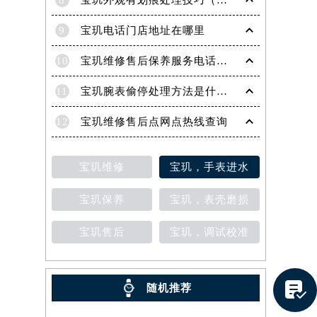
8
宝玑外观有划痕处理技巧（轻松修复爱表的实用方法）
9
宝玑电话门店地址在哪里
10
宝玑维修售后保养服务电话是多少
11
宝玑腕表偷停处理方法是什么（专业维修指南与常见故障排查）
12
宝玑维修售后点网点热线查询
宝玑维修
宝玑，手表进水
宝玑保养
宝玑，表壳磨损
宝玑售后
宝玑，调试校准
提前预约）

随机推荐