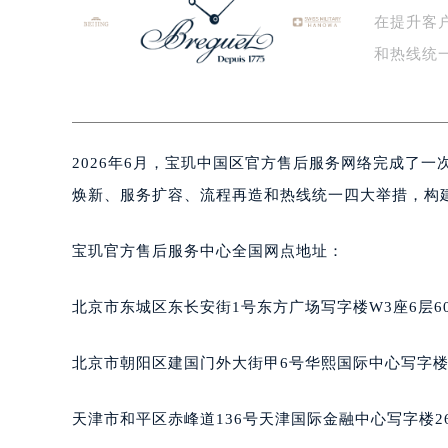
在提升客
宁波市江北区大闸南路500号来福士广
杭州市上城区钱江路1366号华润大厦
和热线统
金华市金东区东市南街777号金华万达
后…
绍兴市越城区胜利东路379号世茂天
嘉兴市南湖区广益路705号嘉兴世界贸
2026年6月，宝玑中国区官方售后服务网络完成了
南昌市红谷滩新区红谷中大道998号
济南市历下区经十路11111号华润中
焕新、服务扩容、流程再造和热线统一四大举措，构
广州市天河区天河路230号万菱汇国
广州市越秀区环市东路371-375号
宝玑官方售后服务中心全国网点地址：
深圳市罗湖区深南东路5001号华润大
惠州市惠城区江北文昌一路7号华贸大
北京市东城区东长安街1号东方广场写字楼W3座6层6
厦门市思明区湖滨东路95号华润大厦写
福州市鼓楼区五四路128-1号恒力城
北京市朝阳区建国门外大街甲6号华熙国际中心写字楼D
成都市锦江区人民东路6号SAC东原中
重庆市江北区观音桥步行街2号融恒时
天津市和平区赤峰道136号天津国际金融中心写字楼26
长沙市芙蓉区定王台街道建湘路393