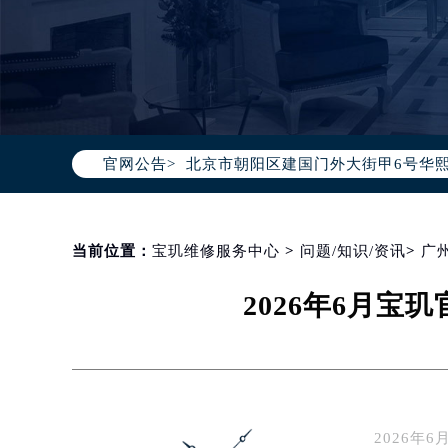
2026年8月宝玑中国区售后服务网络
2026年8月宝玑全国官方售后客户服务热线
宝玑官方全国统一服务热线400-88
2026年8月宝玑售后服务中心最新网
官网公告>
北京市朝阳区建国门外大街甲6号华熙
北京市东城区东长安街1号东方广场写
天津市和平区赤峰道136号天津国际金
上海市徐汇区虹桥路3号港汇中心写字楼
当前位置：
宝玑维修服务中心
>
问题/知识/资讯
>
广
上海市黄浦区南京东路299号宏伊国
2026年6月
南京市秦淮区中山南路1号（新街口）
常州市新北区龙锦路1590号现代传媒
徐州市鼓楼区淮海东路29号苏宁广场I
扬州市邗江区国展路29号星耀天地写字
盐城市盐都区世纪大道5号盐城金融城写
2026
泰州市海陵区永定东路399号置地商