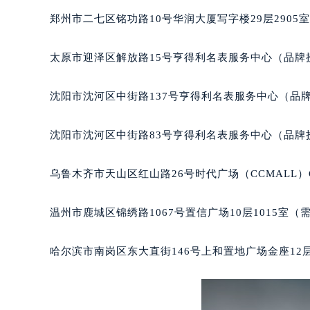
吉林省通化市东昌区环通乡江南大街
郑州市二七区铭功路10号华润大厦写字楼29层2905
吉林省延边市延吉市解放路宝玑售后
辽宁省鞍山市铁东区站前街宝玑售后
太原市迎泽区解放路15号亨得利名表服务中心（品牌
辽宁省本溪市平山区胜利路宝玑售后
辽宁省朝阳市双塔区新华路宝玑售后
沈阳市沈河区中街路137号亨得利名表服务中心（品
辽宁省丹东市振兴区七经街宝玑售后
辽宁省抚顺市新抚区东一路宝玑售后
沈阳市沈河区中街路83号亨得利名表服务中心（品牌
辽宁省阜新市海州区解放大街宝玑售
辽宁省葫芦岛市连山区中央路宝玑售
乌鲁木齐市天山区红山路26号时代广场（CCMALL）C
辽宁省锦州市古塔区中央大街宝玑售
辽宁省辽阳市白塔区新运大街宝玑售
温州市鹿城区锦绣路1067号置信广场10层1015室（
辽宁省盘锦市兴隆台区石油大街宝玑
辽宁省铁岭市银州区南马路宝玑售后
哈尔滨市南岗区东大直街146号上和置地广场金座12层
辽宁省营口市站前区市府路与渤海大
辽宁省沈阳市沈河区中街路137号亨
辽宁省沈阳市沈河区中街路83号亨