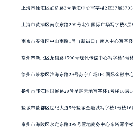
郑州市二七区铭功路10号华润大厦写字
上海市徐汇区虹桥路3号港汇中心写字楼2座37层370
太原市迎泽区解放路15号亨得利名
沈阳市沈河区中街路137号亨得利名
上海市黄浦区南京东路299号宏伊国际广场写字楼8层
沈阳市沈河区中街路83号亨得利名
乌鲁木齐市天山区红山路26号时代广场
南京市秦淮区中山南路1号（新街口）南京中心写字楼2
温州市鹿城区锦绣路1067号置信广场
哈尔滨市道里区友谊西路600号富力中
常州市新北区龙锦路1590号现代传媒中心写字楼5号楼
大连市中山区人民路15号国际金融大
佛山市禅城区季华五路57号万科金融中
徐州市鼓楼区淮海东路29号苏宁广场IFC国际金融中心
东莞市东城街道鸿福东路1号民盈国贸
无锡市梁溪区人民中路139号恒隆广场
扬州市邗江区国展路29号星耀天地写字楼1号楼18层1
南通市崇川区工农路57号圆融广场写字
苏州市苏州工业园区星港街199号苏州
盐城市盐都区世纪大道5号盐城金融城写字楼1号楼16
武汉市江汉区解放大道686号世界贸易
南宁市青秀区金湖路59号地王大厦12
泰州市海陵区永定东路399号置地商务中心东塔写字楼
合肥市蜀山区潜山路111号万象城华润