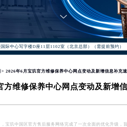
优化升级公告
：400-886-1507
6-1507，服务覆盖中国大陆、香港、澳门、台湾全部区域（非大陆需
点地址：
国际中心写字楼D座11层1102室（北京总部）（需提前预约）
字楼W3座6层602室（需提前预约）
融中心写字楼26层2603室（需提前预约）
2座37层3705室（需提前预约）
州
> 2026年6月宝玑官方维修保养中心网点变动及新增信息补充
际广场写字楼8层806室（需提前预约）
宝玑官方维修保养中心网点变动及新增
南京中心写字楼22层C1-1室（需提前预约）
中心写字楼5号楼10层1008室（需提前预约）
FC国际金融中心写字楼35层3508室（需提前预约）
楼1号楼18层1803室（需提前预约）
字楼1号楼16层1604室（需提前预约）
年6月，宝玑中国区官方售后服务网络完成了一次全面的优化升级，
务中心东塔写字楼（华润万象城）17层1706室（需提前预约）