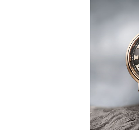
北京市朝阳区建国门外大街甲6号华熙
北京市东城区东长安街1号王府井东方
河北省保定市竞秀区朝阳北大街北国
内蒙古自治区阿拉善盟市左旗土尔扈
内蒙古自治区巴彦淖尔市临河区新华
内蒙古自治区包头市青山区幸福路甲
内蒙古自治区赤峰市红山区哈达街宝
内蒙古自治区鄂尔多斯市东胜区伊金
内蒙古自治区呼伦贝尔市海拉尔区中
内蒙古自治区通辽市科尔沁区明仁大
内蒙古自治区乌海市海勃湾区人民南
内蒙古自治区乌兰察布市集宁区恩和
内蒙古自治区锡林郭勒盟市锡林浩特
内蒙古自治区兴安盟市乌兰浩特市兴
山西省大同市平城区迎宾街宝玑售后
山西省晋城市城区黄华街宝玑售后服