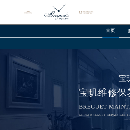
首页
宝
宝玑维修保
BREGUET MAINT
CHINA BREGUET REPAIR CENTE