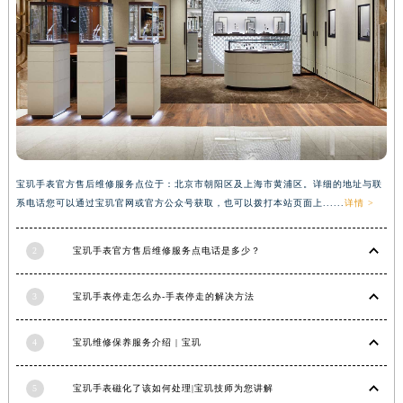
内蒙古自治区乌兰察布市集宁区恩和大街宝玑售后服务中心（需提前预约）
内蒙古自治区锡林郭勒盟市锡林浩特市光明街与额尔敦路交叉口宝玑售后服务中心（需提前预约）
内蒙古自治区兴安盟市乌兰浩特市兴安大街宝玑售后服务中心（需提前预约）
山西省大同市平城区迎宾街宝玑售后服务中心（需提前预约）
山西省晋城市城区黄华街宝玑售后服务中心（需提前预约）
山西省晋中市榆次区顺城街宝玑售后服务中心（需提前预约）
山西省临汾市尧都区解放路宝玑售后服务中心（需提前预约）
宝玑手表官方售后维修服务点位于：北京市朝阳区及上海市黄浦区。详细的地址与联
山西省吕梁市离石区永宁中路与建设街交叉口宝玑售后服务中心（需提前预约）
系电话您可以通过宝玑官网或官方公众号获取，也可以拨打本站页面上......
详情 >
山西省朔州市朔城区怡西路与鄯阳西街交汇处宝玑售后服务中心（需提前预约）
山西省忻州市忻府区和平东街与七一南路交叉口宝玑售后服务中心（需提前预约）
2
宝玑手表官方售后维修服务点电话是多少？
山西省阳泉市郊区平阳东街与新城大道交叉口宝玑售后服务中心（需提前预约）
山西省运城市盐湖区河东街宝玑售后服务中心（需提前预约）
3
宝玑手表停走怎么办-手表停走的解决方法
山西省长治市潞州区英雄中路宝玑售后服务中心（需提前预约）
4
宝玑维修保养服务介绍 | 宝玑
山西省太原市迎泽区迎泽街道解放路15号亨得利名表维修授权店3楼宝玑售后服务中心（需提前预约）
天津市和平区赤峰道136号天津国际金融中心26层2603室宝玑售后服务中心（需提前预约）
5
宝玑手表磁化了该如何处理|宝玑技师为您讲解
安徽省安庆市迎江区人民路宝玑售后服务中心（需提前预约）