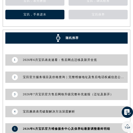
宝玑，表壳磨损
宝玑，调试校准
福建省宁德市蕉城区天湖东路宝玑售后服务中心（需提前预约）
宝玑，手表进水
宝玑保养
福建省莆田市城厢区霞林街道荔华东大道宝玑售后服务中心（需提前预约）
福建省三明市三元区东乾二路宝玑售后服务中心（需提前预约）
福建省漳州市龙文区步港路宝玑售后服务中心（需提前预约）
随机推荐
江苏省常州市新北区龙锦路1590号现代传媒中心5号楼10层1008室宝玑售后服务中心（需提前预约）
江苏省淮安市清江浦区淮海北路宝玑售后服务中心（需提前预约）
江苏省连云港市海州区通灌北路宝玑售后服务中心（需提前预约）
1
2026年6月宝玑表友速看：售后网点迁移及新开全览
江苏省南京市秦淮区中山南路1号南京中心22层22-C1-C3室宝玑售后服务中心（需提前预约）
江苏省宿迁市宿城区西湖路宝玑售后服务中心（需提前预约）
2
宝玑官方服务项目及价格查询｜完整维修地址及售后电话权威信息公告（2026年6月最新）
江苏省泰州市海陵区永定东路399号置地商务中心东塔（华润万象城）17层1706室宝玑售后服务中心（需提前预约）
江苏省徐州市鼓楼区淮海东路29号苏宁广场IFC国际金融中心35层3508室宝玑售后服务中心（需提前预约）
3
2026年7月宝玑官方售后网络升级完整补充速报（迁址及新开）
江苏省盐城市盐都区世纪大道5号盐城金融城写字楼1号楼16层1604室宝玑售后服务中心（需提前预约）
江苏省扬州市邗江区国展路29号星耀天地写字楼1号楼18层1803室宝玑售后服务中心（需提前预约）

4
宝玑腕表表壳破裂解决方法深度解析
江苏省镇江市京口区中山东路宝玑售后服务中心（需提前预约）
江西省抚州市临川区赣东大道宝玑售后服务中心（需提前预约）

5
2026年6月宝玑官方维修服务中心及保养站最新调整最终明细
江西省赣州市章贡区文清路宝玑售后服务中心（需提前预约）