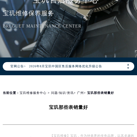
宝玑维修保养服务
BREGUET MAINTENANCE CENTER
2026年8月宝玑中国区售后服务网络优化升级公告
▲
官网公告>
2026年8月宝玑全国官方售后客户服务热线：400-886-1507
▼
宝玑官方全国统一服务热线400-886-1507，服务覆盖中国大陆、香港、澳门、台湾全部区域（非大陆需加拨“+86”）
2026年8月宝玑售后服务中心最新网点地址：
北京市朝阳区建国门外大街甲6号华熙国际中心写字楼D座11层1102室（北京总部）（需提前预约）
当前位置：
宝玑维修服务中心
>
问题/知识/资讯
>
广州
> 宝玑那些表销量好
北京市东城区东长安街1号东方广场写字楼W3座6层602室（需提前预约）
宝玑那些表销量好
天津市和平区赤峰道136号天津国际金融中心写字楼26层2603室（需提前预约）
上海市徐汇区虹桥路3号港汇中心写字楼2座37层3705室（需提前预约）
上海市黄浦区南京东路299号宏伊国际广场写字楼8层806室（需提前预约）
南京市秦淮区中山南路1号（新街口）南京中心写字楼22层C1-1室（需提前预约）
【宝玑维修】宝玑，作为钟表界的传奇品牌，以其卓越的