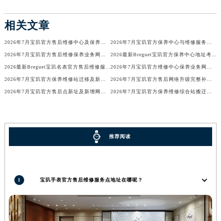
辽宁省盘锦市兴隆台区石油大街宝玑售后服务中心（需提前预约）
相关文章
辽宁省铁岭市银州区南马路宝玑售后服务中心（需提前预约）
辽宁省营口市站前区市府路与渤海大街交叉口宝玑售后服务中心（需提前预约）
2026年7月宝玑官方售后维修中心及保养中心迁址新增全览
2026年7月宝玑官方保养中心与维修服务中心迁址及新开补充指南确认内容
辽宁省沈阳市沈河区中街路137号亨得利名表维修授权店1楼宝玑售后服务中心（需提前预约）
2026年7月宝玑官方售后维修保养业务网点变更全录
2026最新Breguet宝玑官方保养中心地址考察报告
辽宁省沈阳市沈河区中街路83号亨得利名表维修授权店1楼宝玑售后服务中心（需提前预约）
2026最新Breguet宝玑名表官方售后维修服务中心地址调研报告
2026年7月宝玑官方维修中心保养业务网点最新变动补充确认
2026年7月宝玑官方保养维修站迁移及新开店说明
2026年7月宝玑官方售后网络升级完整补充速报（迁址及新开）
北京市朝阳区建国门外大街甲6号华熙国际中心D座11层1102室宝玑售后服务中心（北京总部）（需提前预约）
2026年7月宝玑官方售后点新址及新增网点完整补充速报
2026年7月宝玑官方保养维修综合站搬迁及新增服务点补充最终公示确认稿
北京市东城区东长安街1号王府井东方广场W3座6层602室宝玑售后服务中心（需提前预约）
河北省保定市竞秀区朝阳北大街北国先天下宝玑售后服务中心（需提前预约）
内蒙古自治区阿拉善盟市左旗土尔扈特大街宝玑售后服务中心（需提前预约）
内蒙古自治区巴彦淖尔市临河区新华街宝玑售后服务中心（需提前预约）
推荐阅读
内蒙古自治区包头市青山区幸福路甲3号王府井百货名表维修宝玑售后服务中心（需提前预约）
内蒙古自治区赤峰市红山区哈达街宝玑售后服务中心（需提前预约）
内蒙古自治区鄂尔多斯市东胜区伊金霍洛街宝玑售后服务中心（需提前预约）
1
宝玑手表官方售后维修服务点地址在哪呢？
内蒙古自治区呼伦贝尔市海拉尔区中央街宝玑售后服务中心（需提前预约）
内蒙古自治区通辽市科尔沁区明仁大街宝玑售后服务中心（需提前预约）
内蒙古自治区乌海市海勃湾区人民南路宝玑售后服务中心（需提前预约）