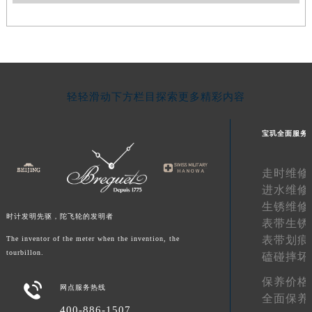
江西省吉安市吉州区井冈山大道宝玑售后服务中心（需提前预约）
江西省景德镇市珠山区珠山中路宝玑售后服务中心（需提前预约）
江西省九江市浔阳区浔阳路宝玑售后服务中心（需提前预约）
江西省南昌市红谷滩新区红谷中大道998号绿地双子塔（中央广场）A1座办公楼14层1407室宝玑售后服务中心（需提前预约）
江西省萍乡市安源区萍安北大道与康庄路交叉口宝玑售后服务中心（需提前预约）
轻轻滑动下方栏目探索更多精彩内容
江西省上饶市信州区滨江西路宝玑售后服务中心（需提前预约）
江西省新余市渝水区北湖西路宝玑售后服务中心（需提前预约）
宝玑全面服务
江西省宜春市袁州区中山中路宝玑售后服务中心（需提前预约）
江西省鹰潭市月湖区胜利东路宝玑售后服务中心（需提前预约）
走时维修
进水维修
山东省德州市德城区东风中路宝玑售后服务中心（需提前预约）
生锈维修
山东省东营市东营区济南路宝玑售后服务中心（需提前预约）
时计发明先驱，陀飞轮的发明者
表带生锈
山东省济南市历下区经十路11111号华润中心写字楼（万象城）15层1508室宝玑售后服务中心（需提前预约）
表带划痕
The inventor of the meter when the invention, the
山东省济宁市任城区太白楼路宝玑售后服务中心（需提前预约）
tourbillon.
磕碰摔坏
山东省莱芜市文化南路8号银座商城名表维修一楼名表维修宝玑售后服务中心（需提前预约）
保养价格

网点服务热线
山东省临沂市兰山区解放路宝玑售后服务中心（需提前预约）
全面保养
山东省日照市东港区烟台路宝玑售后服务中心（需提前预约）
400-886-1507