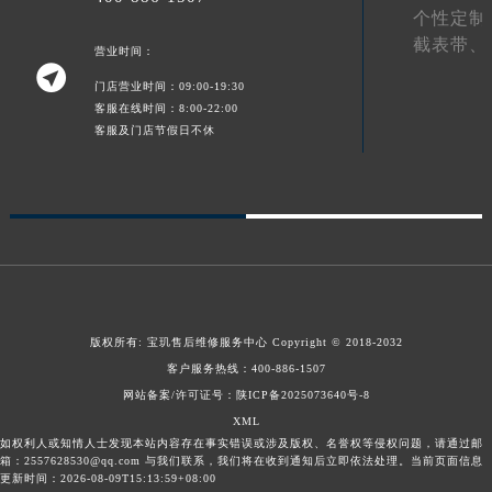
个性定制
山东省泰安市泰山区财源街道泰山大街宝玑售后服务中心（需提前预约）
截表带、
营业时间：
山东省威海市环翠区新威海路89号振华商厦一楼名表维修宝玑售后服务中心（需提前预约）

山东省潍坊市奎文区东风东街宝玑售后服务中心（需提前预约）
门店营业时间：09:00-19:30
客服在线时间：8:00-22:00
山东省枣庄市滕州市北辛路与善国路交叉口宝玑售后服务中心（需提前预约）
客服及门店节假日不休
山东省淄博市张店区金晶大道宝玑售后服务中心（需提前预约）
上海市黄浦区南京东路299号宏伊国际广场写字楼8层806室宝玑售后服务中心（需提前预约）
上海市徐汇区虹桥路3号港汇中心2座37层3705室宝玑售后服务中心（需提前预约）
浙江省杭州市上城区钱江路1366号华润大厦A座5层503-5室宝玑售后服务中心（需提前预约）
浙江省湖州市吴兴区劳动路宝玑售后服务中心（需提前预约）
浙江省嘉兴市南湖区广益路705号嘉兴世界贸易中心A座13层1304室宝玑售后服务中心（需提前预约）
浙江省金华市金东区东市南街777号金华万达广场4号楼22楼2209室宝玑售后服务中心（需提前预约）
版权所有:
宝玑售后维修服务中心
Copyright © 2018-2032
浙江省丽水市莲都区解放街宝玑售后服务中心（需提前预约）
客户服务热线：
400-886-1507
浙江省宁波市江北区大闸南路500号来福士广场办公楼20层2009室宝玑售后服务中心（需提前预约）
网站备案/许可证号：陕ICP备2025073640号-8
XML
浙江省衢州市柯城区上街宝玑售后服务中心（需提前预约）
如权利人或知情人士发现本站内容存在事实错误或涉及版权、名誉权等侵权问题，请通过邮
浙江省绍兴市越城区胜利东路379号世茂天际中心写字楼8层805室宝玑售后服务中心（需提前预约）
箱：2557628530@qq.com 与我们联系，我们将在收到通知后立即依法处理。当前页面信息
更新时间：2026-08-09T15:13:59+08:00
浙江省舟山市定海区解放东路宝玑售后服务中心（需提前预约）