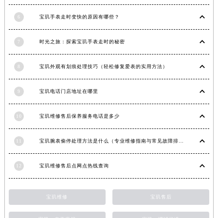
安徽省蚌埠市蚌山区淮河路宝玑售后服务中心（需提前预约）
6
宝玑手表走时变快的原因有哪些？
安徽省亳州市谯城区魏武大道宝玑售后服务中心（需提前预约）
安徽省池州市贵池区长江路宝玑售后服务中心（需提前预约）
7
时光之旅：探索宝玑手表走时的秘密
安徽省滁州市琅琊区南谯北路宝玑售后服务中心（需提前预约）
安徽省阜阳市颍州区颍州北路宝玑售后服务中心（需提前预约）
8
宝玑外观有划痕处理技巧（轻松修复爱表的实用方法）
安徽省淮北市相山区淮海路宝玑售后服务中心（需提前预约）
9
宝玑电话门店地址在哪里
安徽省淮南市田家庵区国庆中路宝玑售后服务中心（需提前预约）
安徽省黄山市屯溪区黄山西路宝玑售后服务中心（需提前预约）
10
宝玑维修售后保养服务电话是多少
安徽省六安市金安区解放中路宝玑售后服务中心（需提前预约）
安徽省马鞍山市雨山区湖南西路宝玑售后服务中心（需提前预约）
11
宝玑腕表偷停处理方法是什么（专业维修指南与常见故障排查）
安徽省宿州市埇桥区人民中路宝玑售后服务中心（需提前预约）
安徽省铜陵市铜官区石城大道宝玑售后服务中心（需提前预约）
12
宝玑维修售后点网点热线查询
安徽省芜湖市镜湖区中山路步行街宝玑售后服务中心（需提前预约）
安徽省宣城市宣州区叠嶂西路宝玑售后服务中心（需提前预约）
宝玑维修
宝玑售后
福建省龙岩市新罗区九一南路宝玑售后服务中心（需提前预约）
福建省南平市建阳区人民西路宝玑售后服务中心（需提前预约）