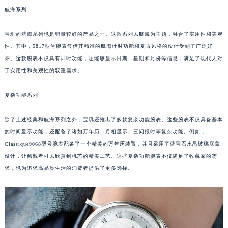
航海系列
厦门市思明区湖滨东路95号华润大厦写字楼B座11层1104室（需提前预约）
福州市鼓楼区五四路128-1号恒力城写字楼15层03室（需提前预约）
宝玑的航海系列也是销量较好的产品之一。这款系列以航海为主题，融合了实用性和美观
成都市锦江区人民东路6号SAC东原中心写字楼24层2406B室（需提前预约）
性。其中，5817型号腕表凭借其精准的航海计时功能和复古风格的设计受到了广泛好
重庆市江北区观音桥步行街2号融恒时代广场写字楼9层902室（需提前预约）
评。这款腕表不仅具有计时功能，还能够显示日期、星期和月份等信息，满足了现代人对
长沙市芙蓉区定王台街道建湘路393号世茂环球金融中心写字楼（芙蓉广场）10层13室（需提前预约）
于实用性和美观性的双重需求。
郑州市二七区铭功路10号华润大厦写字楼29层2905室（需提前预约）
复杂功能系列
太原市迎泽区解放路15号亨得利名表服务中心（品牌授权店）3层整层（需提前预约）
沈阳市沈河区中街路137号亨得利名表服务中心（品牌授权店）1层整层（需提前预约）
除了上述经典和航海系列之外，宝玑还推出了多款复杂功能腕表。这些腕表不仅具备基本
沈阳市沈河区中街路83号亨得利名表服务中心（品牌授权店）1层整层（需提前预约）
的时间显示功能，还配备了诸如万年历、月相显示、三问报时等复杂功能。例如，
乌鲁木齐市天山区红山路26号时代广场（CCMALL）C座17层17-B（需提前预约）
Classique9068型号腕表配备了一个精美的万年历装置，并且采用了蓝宝石水晶玻璃底盖
温州市鹿城区锦绣路1067号置信广场10层1015室（需提前预约）
设计，让佩戴者可以欣赏到机芯的精美工艺。这些复杂功能腕表不仅满足了收藏家的需
哈尔滨市道里区友谊西路600号富力中心T2座写字楼29层03室（需提前预约）
求，也为追求高品质生活的消费者提供了更多选择。
大连市中山区人民路15号国际金融大厦7层G室（需提前预约）
佛山市禅城区季华五路57号万科金融中心C座12层1205室（需提前预约）
东莞市东城街道鸿福东路1号民盈国贸中心T1写字楼9层907室（需提前预约）
无锡市梁溪区人民中路139号恒隆广场写字楼1座11层1104室（需提前预约）