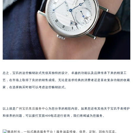
南通市崇川区工农路57号圆融广场写字楼16层1603室（需提前预约）
苏州市苏州工业园区星港街199号苏州中心办公楼C座22层08室（需提前预约）
武汉市江汉区解放大道686号世界贸易大厦38层09室（需提前预约）
南宁市青秀区金湖路59号地王大厦12楼1224室（需提前预约）
合肥市蜀山区潜山路111号万象城华润大厦B座12楼03室（需提前预约）
泉州市丰泽区宝洲路729号浦西万达中心写字楼A座7楼709室（需提前预约）
青岛市南区山东路6号华润大厦B座22层04室（需提前预约）
烟台市芝罘区胜利路139号万达金融中心A座907室（需提前预约）
长春市朝阳区西安大路727号中银大厦A座(旺进大厦)18层09室（需提前预约）
总之，宝玑的这些畅销款式凭借其独特的设计、卓越的功能以及品牌传承下来的精湛工
艺，在市场上取得了良好的销售成绩。无论是追求经典的消费者还是喜欢复杂功能的收藏
贵阳市南明区都司高架桥路33号亨特国际金融中心14楼14D（需提前预约）
家，在选择购买时都可以考虑这些畅销款式。
昆明市盘龙区北京路928号同德昆明广场写字楼10层06室（需提前预约）
石家庄市长安区中山东路39号勒泰中心写字楼B座13层07室（需提前预约）
西安市碑林区南关正街88号华侨城长安国际中心E座6楼10室（需提前预约）
以上就是
广州宝玑售后服务中心
为您分享的精彩内容。如果您还有其他关于宝玑手表维护
海口市龙华区金贸东路5号海口华润大厦B座17层1707室（需提前预约）
和保养的问题，可以拨打页面400电话进行咨询，我们将竭诚为您服务。
唐山市路南区新华东道100号万达广场写字楼A座10层1002室（需提前预约）
台州市椒江区东海大道1800号腾达中心东1幢20楼2002室（需提前预约）