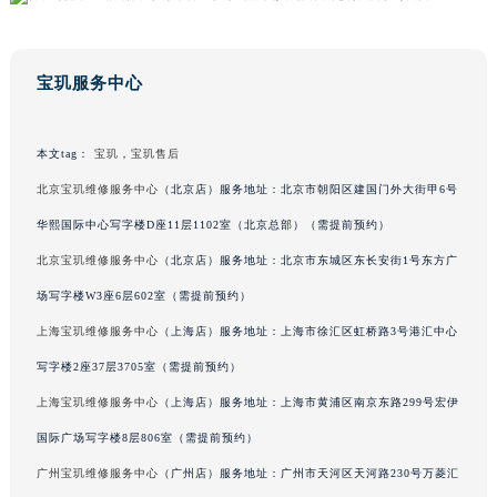
内蒙古自治区呼和浩特市玉泉区大学西街70号华润万象城写字楼（鄂尔多斯大厦）23层2326室（需提前预约）
甘肃省兰州市七里河区西津西路16号兰州中心写字楼21层2102室（需提前预约）
宝玑服务中心
重庆市解放碑渝中区民权路28号英利国际金融中心写字楼20层01室（需提前预约）
黑龙江省大庆市萨尔图区会战大街宝玑售后服务中心（需提前预约）
黑龙江省鹤岗市向阳区红军路宝玑售后服务中心（需提前预约）
本文tag：
宝玑
，
宝玑售后
黑龙江省黑河市爱辉区中央街宝玑售后服务中心（需提前预约）
北京宝玑维修服务中心
（北京店）服务地址：北京市朝阳区建国门外大街甲6号
黑龙江省鸡西市鸡冠区红军路宝玑售后服务中心（需提前预约）
华熙国际中心写字楼D座11层1102室（北京总部）（需提前预约）
黑龙江省佳木斯市向阳区长安路宝玑售后服务中心（需提前预约）
北京宝玑维修服务中心
（北京店）服务地址：北京市东城区东长安街1号东方广
黑龙江省牡丹江市东安区太平路宝玑售后服务中心（需提前预约）
场写字楼W3座6层602室（需提前预约）
黑龙江省七台河市桃山区大同街宝玑售后服务中心（需提前预约）
上海宝玑维修服务中心
（上海店）服务地址：上海市徐汇区虹桥路3号港汇中心
黑龙江省齐齐哈尔市龙沙区龙华路宝玑售后服务中心（需提前预约）
黑龙江省双鸭山市尖山区新兴大街宝玑售后服务中心（需提前预约）
写字楼2座37层3705室（需提前预约）
黑龙江省绥化市北林区新华街与康庄路交叉口宝玑售后服务中心（需提前预约）
上海宝玑维修服务中心
（上海店）服务地址：上海市黄浦区南京东路299号宏伊
黑龙江省伊春市伊美区通河路宝玑售后服务中心（需提前预约）
国际广场写字楼8层806室（需提前预约）
吉林省白城市洮北区明仁南街宝玑售后服务中心（需提前预约）
广州宝玑维修服务中心
（广州店）服务地址：广州市天河区天河路230号万菱汇
吉林省白山市浑江区浑江大街宝玑售后服务中心（需提前预约）