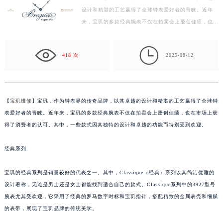
设计和精湛的工艺赢得了全球钟表爱好者的青睐。近年
常州市新北区龙锦路1590号现代传媒中心写字楼5号楼10层1008室（需提前预约）
来，宝玑的多款经典腕表不仅在拍卖会上屡创佳绩，也在
徐州市鼓楼区淮海东路29号苏宁广场IFC国际金融中心写字楼35层3508室（需提前预约）
市场上获得了消费者的认可。其中，一些款式因其独特
扬州市邗江区国展路29号星耀天地写字楼1号楼18层1803室（需提前预约）
的…

盐城市盐都区世纪大道5号盐城金融城写字楼1号楼16层1604室（需提前预约）
418 次
2025-08-12
泰州市海陵区永定东路399号置地商务中心东塔写字楼（华润万象城）17层1706室（需提前预约）
宁波市江北区大闸南路500号来福士广场办公楼20层2009室（需提前预约）
杭州市上城区钱江路1366号华润大厦写字楼A座5层503-5室（需提前预约）
【
宝玑维修
】宝玑，作为钟表界的传奇品牌，以其卓越的设计和精湛的工艺赢得了全球钟
金华市金东区东市南街777号金华万达广场写字楼4号楼22层2209室（需提前预约）
表爱好者的青睐。近年来，宝玑的多款经典腕表不仅在拍卖会上屡创佳绩，也在市场上获
绍兴市越城区胜利东路379号世茂天际中心写字楼8层805室（需提前预约）
得了消费者的认可。其中，一些款式因其独特的设计和卓越的功能而特别受到欢迎。
嘉兴市南湖区广益路705号嘉兴世界贸易中心写字楼A座13层1304室（需提前预约）
经典系列
南昌市红谷滩新区红谷中大道998号绿地双子塔（中央广场）A1座办公楼14层07室（需提前预约）
济南市历下区经十路11111号华润中心写字楼（万象城）15层1508室（需提前预约）
宝玑的经典系列是销量较好的代表之一。其中，Classique（经典）系列以其简洁优雅的
广州市天河区天河路230号万菱汇国际中心写字楼A塔7层704室（需提前预约）
设计著称，无论是男士还是女士都能找到适合自己的款式。Classique系列中的3927型号
广州市越秀区环市东路371-375号世界贸易中心大厦南塔写字楼15层07室（需提前预约）
腕表尤其受欢迎，它采用了经典的罗马数字时标和宝玑指针，搭配精致的金属表壳和细腻
深圳市罗湖区深南东路5001号华润大厦写字楼17层1701室（需提前预约）
的表带，展现了宝玑品牌的传统美学。
惠州市惠城区江北文昌一路7号华贸大厦写字楼1座30层05室（需提前预约）