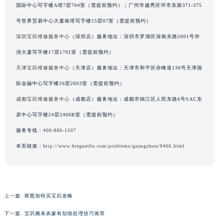
国际中心写字楼A塔7层704室（需提前预约） | 广州市越秀区环市东路371-375
吉林省吉林市船营区河南街宝玑售后服务中心（需提前预约）
号世界贸易中心大厦南塔写字楼15层07室（需提前预约）
吉林省辽源市龙山区人民大街宝玑售后服务中心（需提前预约）
深圳宝玑维修服务中心
（深圳店）服务地址：深圳市罗湖区深南东路5001号华
吉林省梅河口市新华街道梅河大街宝玑售后服务中心（需提前预约）
吉林省四平市铁东区紫气大路与南九经街交汇处宝玑售后服务中心（需提前预约）
润大厦写字楼17层1701室（需提前预约）
吉林省松原市宁江区五环大街宝玑售后服务中心（需提前预约）
天津宝玑维修服务中心
（天津店）服务地址：天津市和平区赤峰道136号天津国
吉林省通化市东昌区环通乡江南大街宝玑售后服务中心（需提前预约）
际金融中心写字楼26层2603室（需提前预约）
吉林省延边市延吉市解放路宝玑售后服务中心（需提前预约）
成都宝玑维修服务中心
（成都店）服务地址：成都市锦江区人民东路6号SAC东
辽宁省鞍山市铁东区站前街宝玑售后服务中心（需提前预约）
原中心写字楼24层2406B室（需提前预约）
辽宁省本溪市平山区胜利路宝玑售后服务中心（需提前预约）
服务专线：
400-886-1507
辽宁省朝阳市双塔区新华路宝玑售后服务中心（需提前预约）
本页链接：
http://www.breguetfw.com/problems/guangzhou/9466.html
辽宁省丹东市振兴区七经街宝玑售后服务中心（需提前预约）
辽宁省抚顺市新抚区东一路宝玑售后服务中心（需提前预约）
辽宁省阜新市海州区解放大街宝玑售后服务中心（需提前预约）
辽宁省葫芦岛市连山区中央路宝玑售后服务中心（需提前预约）
上一篇:
斯图加特买宝玑攻略
辽宁省锦州市古塔区中央大街宝玑售后服务中心（需提前预约）
下一篇:
宝玑腕表表蒙有划痕处理技巧推荐
辽宁省辽阳市白塔区新运大街宝玑售后服务中心（需提前预约）