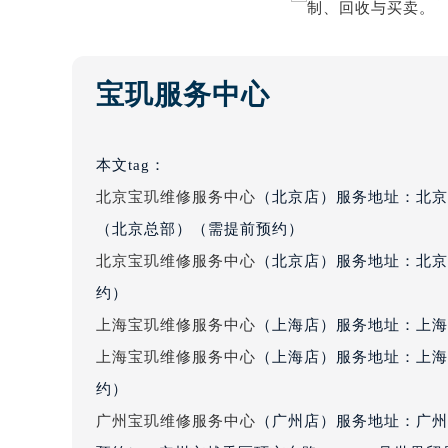
吉林省四平市铁东区紫气大路与南九
吉林省松原市宁江区五环大街宝玑售
吉林省通化市东昌区环通乡江南大街
宝玑服务中心
吉林省延边市延吉市解放路宝玑售后
辽宁省鞍山市铁东区站前街宝玑售后
辽宁省本溪市平山区胜利路宝玑售后
本文tag：
辽宁省朝阳市双塔区新华路宝玑售后
北京宝玑维修服务中心
（北京店）服务地址：北京
辽宁省丹东市振兴区七经街宝玑售后
（北京总部）（需提前预约）
辽宁省抚顺市新抚区东一路宝玑售后
北京宝玑维修服务中心
（北京店）服务地址：北京
辽宁省阜新市海州区解放大街宝玑售
约）
辽宁省葫芦岛市连山区中央路宝玑售
上海宝玑维修服务中心
（上海店）服务地址：上海市
辽宁省锦州市古塔区中央大街宝玑售
上海宝玑维修服务中心
（上海店）服务地址：上海
辽宁省辽阳市白塔区新运大街宝玑售
辽宁省盘锦市兴隆台区石油大街宝玑
约）
辽宁省铁岭市银州区南马路宝玑售后
广州宝玑维修服务中心
（广州店）服务地址：广州
辽宁省营口市站前区市府路与渤海大