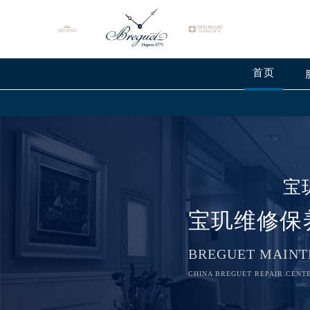
首页
宝
宝玑维修保
BREGUET MAINT
CHINA BREGUET REPAIR CENTE