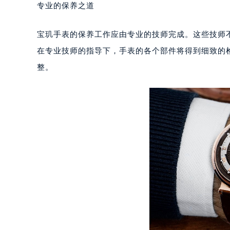
专业的保养之道
重庆市江北区观音桥步行街2号融恒时
长沙市芙蓉区定王台街道建湘路393
宝玑手表的保养工作应由专业的技师完成。这些技师
郑州市二七区铭功路10号华润大厦写字
在专业技师的指导下，手表的各个部件将得到细致的
太原市迎泽区解放路15号亨得利名
整。
沈阳市沈河区中街路137号亨得利名
沈阳市沈河区中街路83号亨得利名
乌鲁木齐市天山区红山路26号时代广场
温州市鹿城区锦绣路1067号置信广场
哈尔滨市道里区友谊西路600号富力中
大连市中山区人民路15号国际金融大
佛山市禅城区季华五路57号万科金融中
东莞市东城街道鸿福东路1号民盈国贸
无锡市梁溪区人民中路139号恒隆广场
南通市崇川区工农路57号圆融广场写字
苏州市苏州工业园区星港街199号苏州
武汉市江汉区解放大道686号世界贸易