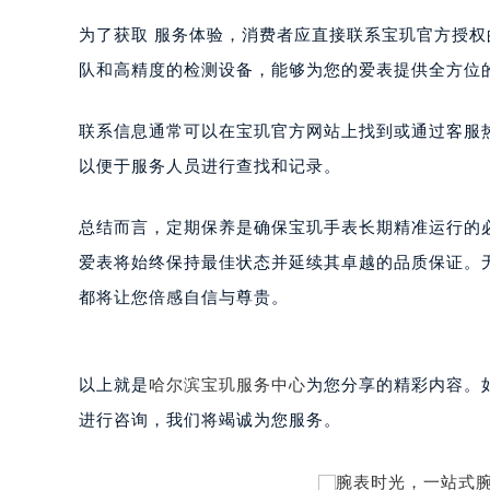
黑龙江省大庆市萨尔图区会战大街宝
为了获取 服务体验，消费者应直接联系宝玑官方授
黑龙江省鹤岗市向阳区红军路宝玑售
队和高精度的检测设备，能够为您的爱表提供全方位
黑龙江省黑河市爱辉区中央街宝玑售
黑龙江省鸡西市鸡冠区红军路宝玑售
联系信息通常可以在宝玑官方网站上找到或通过客服
黑龙江省佳木斯市向阳区长安路宝玑
以便于服务人员进行查找和记录。
黑龙江省牡丹江市东安区太平路宝玑
黑龙江省七台河市桃山区大同街宝玑
总结而言，定期保养是确保宝玑手表长期精准运行的
黑龙江省齐齐哈尔市龙沙区龙华路宝
爱表将始终保持最佳状态并延续其卓越的品质保证。
黑龙江省双鸭山市尖山区新兴大街宝
都将让您倍感自信与尊贵。
黑龙江省绥化市北林区新华街与康庄
黑龙江省伊春市伊美区通河路宝玑售
吉林省白城市洮北区明仁南街宝玑售
以上就是
哈尔滨宝玑服务中心
为您分享的精彩内容。
吉林省白山市浑江区浑江大街宝玑售
进行咨询，我们将竭诚为您服务。
吉林省吉林市船营区河南街宝玑售后
吉林省辽源市龙山区人民大街宝玑售
吉林省梅河口市新华街道梅河大街宝