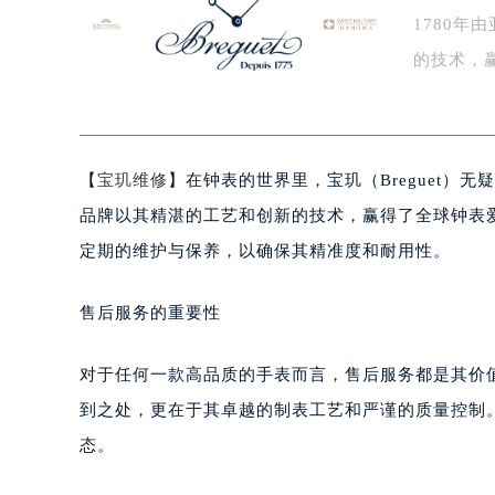
1780
盐城市盐都区世纪大道5号盐城金融城写
泰州市海陵区永定东路399号置地商
的技术，
宁波市江北区大闸南路500号来福士广
一…
杭州市上城区钱江路1366号华润大厦
金华市金东区东市南街777号金华万达
【
宝玑维修
】在钟表的世界里，宝玑（Breguet）
绍兴市越城区胜利东路379号世茂天
嘉兴市南湖区广益路705号嘉兴世界贸
品牌以其精湛的工艺和创新的技术，赢得了全球钟表
南昌市红谷滩新区红谷中大道998号
定期的维护与保养，以确保其精准度和耐用性。
济南市历下区经十路11111号华润中
广州市天河区天河路230号万菱汇国
售后服务的重要性
广州市越秀区环市东路371-375号
深圳市罗湖区深南东路5001号华润大
对于任何一款高品质的手表而言，售后服务都是其价
惠州市惠城区江北文昌一路7号华贸大
到之处，更在于其卓越的制表工艺和严谨的质量控制
厦门市思明区湖滨东路95号华润大厦写
态。
福州市鼓楼区五四路128-1号恒力城
成都市锦江区人民东路6号SAC东原中