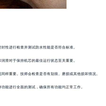
楼1224室（需提前预约）
大厦B座12楼03室（需提前预约）
心写字楼A座7楼709室（需提前预约）
2层04室（需提前预约）
心A座907室（需提前预约）
A座(旺进大厦)18层09室（需提前预约）
国际金融中心14楼14D（需提前预约）
密封性进行检查并测试防水性能是否符合标准。
广场写字楼10层06室（需提前预约）
心写字楼B座13层07室（需提前预约）
和润滑对于保持机芯的最佳运行状态至关重要。
安国际中心E座6楼10室（需提前预约）
B座17层1707室（需提前预约）
况同样重要。技师会检查是否有划痕、磨损或其他损坏情况。
写字楼A座10层1002室（需提前预约）
心东1幢20楼2002室（需提前预约）
种功能进行全面的测试，确保所有功能均正常工作。
街70号华润万象城写字楼（鄂尔多斯大厦）23层2326室（需
州中心写字楼21层2102室（需提前预约）
国际金融中心写字楼20层01室（需提前预约）