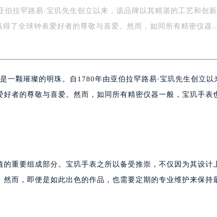
年由亚伯拉罕路易·宝玑先生创立以来，该品牌以其精湛的工艺和创
字楼1号楼16层1604室（需提前预约）
务中心东塔写字楼（华润万象城）17层1706室（需提前预约）
赢得了全球钟表爱好者的尊敬与喜爱。然而，如同所有精密仪器
场办公楼20层2009室（需提前预约）
写字楼A座5层503-5室（需提前预约）
广场写字楼4号楼22层2209室（需提前预约）
无疑是一颗璀璨的明珠。自1780年由亚伯拉罕路易·宝玑先生创立以
际中心写字楼8层805室（需提前预约）
易中心写字楼A座13层1304室（需提前预约）
爱好者的尊敬与喜爱。然而，如同所有精密仪器一般，宝玑手表
绿地双子塔（中央广场）A1座办公楼14层07室（需提前预约）
心写字楼（万象城）15层1508室（需提前预约）
际中心写字楼A塔7层704室（需提前预约）
世界贸易中心大厦南塔写字楼15层07室（需提前预约）
厦写字楼17层1701室（需提前预约）
值的重要组成部分。宝玑手表之所以备受推崇，不仅因为其设计
厦写字楼1座30层05室（需提前预约）
。然而，即便是如此出色的作品，也需要定期的专业维护来保持
字楼B座11层1104室（需提前预约）
写字楼15层03室（需提前预约）
心写字楼24层2406B室（需提前预约）