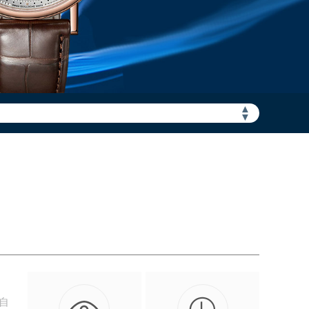
▲
加拨“+86”）
▼
自