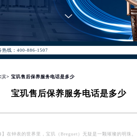
优化升级公告
：400-886-1507
6-1507，服务覆盖中国大陆、香港、澳门、台湾全部区域（非大陆需
点地址：
国际中心写字楼D座11层1102室（北京总部）（需提前预约）
字楼W3座6层602室（需提前预约）
尔滨
> 宝玑售后保养服务电话是多少
融中心写字楼26层2603室（需提前预约）
宝玑售后保养服务电话是多少
2座37层3705室（需提前预约）
际广场写字楼8层806室（需提前预约）
南京中心写字楼22层C1-1室（需提前预约）
中心写字楼5号楼10层1008室（需提前预约）
FC国际金融中心写字楼35层3508室（需提前预约）
】在钟表的世界里，宝玑（Breguet）无疑是一颗璀璨的明珠。
楼1号楼18层1803室（需提前预约）