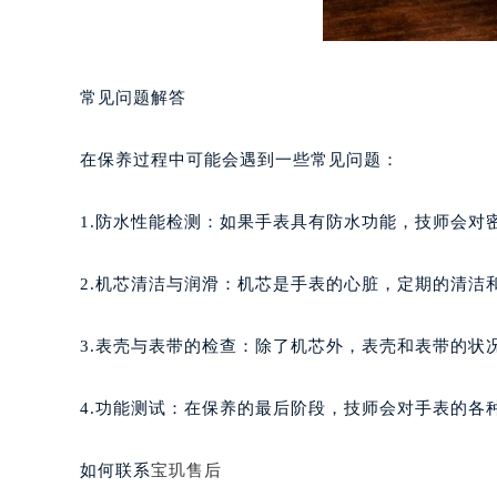
南宁市青秀区金湖路59号地王大厦12
合肥市蜀山区潜山路111号万象城华润
泉州市丰泽区宝洲路729号浦西万达中
常见问题解答
青岛市南区山东路6号华润大厦B座2
烟台市芝罘区胜利路139号万达金融中
在保养过程中可能会遇到一些常见问题：
长春市朝阳区西安大路727号中银大厦
贵阳市南明区都司高架桥路33号亨特
1.防水性能检测：如果手表具有防水功能，技师会对
昆明市盘龙区北京路928号同德昆明
石家庄市长安区中山东路39号勒泰中
2.机芯清洁与润滑：机芯是手表的心脏，定期的清洁
西安市碑林区南关正街88号华侨城长
海口市龙华区金贸东路5号海口华润大厦
3.表壳与表带的检查：除了机芯外，表壳和表带的状
唐山市路南区新华东道100号万达广场
台州市椒江区东海大道1800号腾达中
4.功能测试：在保养的最后阶段，技师会对手表的各
内蒙古自治区呼和浩特市玉泉区大学西
甘肃省兰州市七里河区西津西路16号兰
如何联系
宝玑售后
重庆市解放碑渝中区民权路28号英利