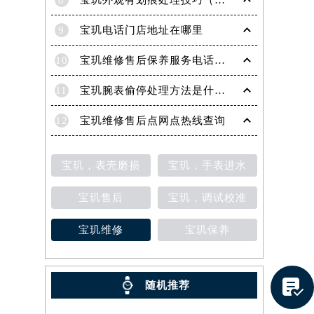
8
宝玑外观有划痕处理技巧（轻松修复爱表的实用方法）
9
宝玑电话门店地址在哪里
10
宝玑维修售后保养服务电话是多少
11
宝玑腕表偷停处理方法是什么（专业维修指南与常见故障排查）
12
宝玑维修售后点网点热线查询
宝玑，表壳磨损
宝玑，手表进水
宝玑售后
宝玑，调试校准
宝玑维修
宝玑保养
提前预约）

随机推荐