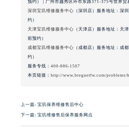
预约） | 广州市越秀区环市东路371-375号世
辽宁省沈阳市沈河区中街路137号亨
深圳宝玑维修服务中心
（深圳店）服务地址：深圳市
辽宁省沈阳市沈河区中街路83号亨
约）
北京市朝阳区建国门外大街甲6号华熙
天津宝玑维修服务中心
（天津店）服务地址：天津市
北京市东城区东长安街1号王府井东方
前预约）
河北省保定市竞秀区朝阳北大街北国
内蒙古自治区阿拉善盟市左旗土尔扈
成都宝玑维修服务中心
（成都店）服务地址：成都市
内蒙古自治区巴彦淖尔市临河区新华
约）
内蒙古自治区包头市青山区幸福路甲
服务专线：
400-886-1507
内蒙古自治区赤峰市红山区哈达街宝
本页链接：
http://www.breguetfw.com/problems/
内蒙古自治区鄂尔多斯市东胜区伊金
内蒙古自治区呼伦贝尔市海拉尔区中
内蒙古自治区通辽市科尔沁区明仁大
内蒙古自治区乌海市海勃湾区人民南
上一篇:
宝玑保养维修售后中心
内蒙古自治区乌兰察布市集宁区恩和
下一篇:
宝玑维修售后保养服务网点
内蒙古自治区锡林郭勒盟市锡林浩特
内蒙古自治区兴安盟市乌兰浩特市兴