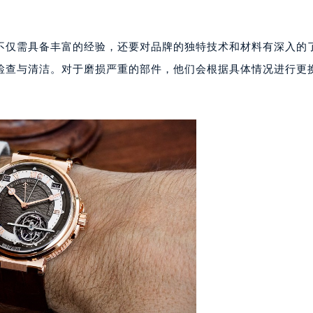
代广场写字楼9层902室（需提前预约）
号世茂环球金融中心写字楼（芙蓉广场）10层13室（需提前预约
不仅需具备丰富的经验，还要对品牌的独特技术和材料有深入的
楼29层2905室（需提前预约）
检查与清洁。对于磨损严重的部件，他们会根据具体情况进行更
表服务中心（品牌授权店）3层整层（需提前预约）
表服务中心（品牌授权店）1层整层（需提前预约）
表服务中心（品牌授权店）1层整层（需提前预约）
（CCMALL）C座17层17-B（需提前预约）
10层1015室（需提前预约）
心T2座写字楼29层03室（需提前预约）
厦7层G室（需提前预约）
心C座12层1205室（需提前预约）
中心T1写字楼9层907室（需提前预约）
写字楼1座11层1104室（需提前预约）
楼16层1603室（需提前预约）
中心办公楼C座22层08室（需提前预约）
大厦38层09室（需提前预约）