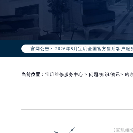
2026年8月宝玑中国区售后服务网络
2026年8月宝玑全国官方售后客户服务热线
官网公告>
宝玑官方全国统一服务热线400-88
2026年8月宝玑售后服务中心最新网
北京市朝阳区建国门外大街甲6号华熙
北京市东城区东长安街1号东方广场写
当前位置：
宝玑维修服务中心
>
问题/知识/资讯
>
哈
天津市和平区赤峰道136号天津国际金
上海市徐汇区虹桥路3号港汇中心写字楼
上海市黄浦区南京东路299号宏伊国
南京市秦淮区中山南路1号（新街口）
常州市新北区龙锦路1590号现代传媒
徐州市鼓楼区淮海东路29号苏宁广场I
【宝玑维修
扬州市邗江区国展路29号星耀天地写字