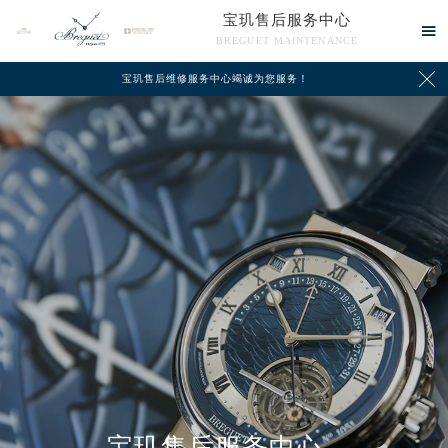
宝玑售后服务中心

BREGUET MAINTENANCE

宝玑售后维修服务中心竭诚为您服务！
中心介绍
联系我们
2026年8月宝玑中国区售后服务网络优化升级公告
2026年8月宝玑全国官方售后客户服务热线：400-886-1507
宝玑官方全国统一服务热线400-886-1507，服务覆盖中国大陆、香港、澳门、台湾全部区域（非大陆需加拨“+86”）
2026年8月宝玑售后服务中心最新网点地址：
北京市朝阳区建国门外大街甲6号华熙国际中心写字楼D座11层1102室（北京总部）（需提前预约）
北京市东城区东长安街1号东方广场写字楼W3座6层602室（需提前预约）
天津市和平区赤峰道136号天津国际金融中心写字楼26层2603室（需提前预约）
宝玑售后服务中心
上海市徐汇区虹桥路3号港汇中心写字楼2座37层3705室（需提前预约）