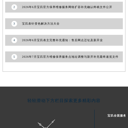
宁夏回族自治区吴忠市利通区开元大道宝玑售后服务中心（需提前预约）
2
2026年6月宝玑官方保养维修服务网络扩容补充确认终稿文件公开
宁夏回族自治区银川市兴庆区新华东路97号新百中心C馆一层C1-18号商铺宝玑售后服务中心（需提前预约）
宁夏回族自治区中卫市沙坡头区鼓楼东街宝玑售后服务中心（需提前预约）
3
宝玑表针变色解决方法大全
青海省果洛藏族自治州玛沁县团结路宝玑售后服务中心（需提前预约）
青海省海北藏族自治州海晏县将军路宝玑售后服务中心（需提前预约）
4
2026年6月宝玑表主完整补充通知：售后网点迁址及新开业
青海省海东市乐都区滨河路宝玑售后服务中心（需提前预约）
青海省海南藏族自治州共和县青海湖大街宝玑售后服务中心（需提前预约）
5
2026年7月宝玑官方维修保养服务点地址调整与新开补充最终速览文件
青海省海西蒙古族藏族自治州德令哈市柴达木路宝玑售后服务中心（需提前预约）
青海省黄南藏族自治州同仁市德合隆路宝玑售后服务中心（需提前预约）
青海省西宁市城西区海湖新区西关大道宝玑售后服务中心（需提前预约）
青海省玉树藏族自治州结古镇胜利路宝玑售后服务中心（需提前预约）
陕西省安康市汉滨区金州路宝玑售后服务中心（需提前预约）
轻轻滑动下方栏目探索更多精彩内容
陕西省宝鸡市渭滨区经二路宝玑售后服务中心（需提前预约）
陕西省汉中市汉台区北大街宝玑售后服务中心（需提前预约）
宝玑全面服务
陕西省商洛市商州区州城街宝玑售后服务中心（需提前预约）
陕西省铜川市王益区红旗街宝玑售后服务中心（需提前预约）