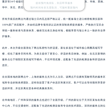
重庆等34个省级行政区设立官方售后维修服务中心，形成覆盖华北、华东、华南、西南、
提前预约免排队，到店即享服务
山东省临沂市兰山区解放路宝玑售后服务中心（需提前预约）
华中、东北、西北七大区域的“直营中心+服务点”双轨网络。
预约时间有变无需取消，可随时重新预约
山东省日照市东港区烟台路宝玑售后服务中心（需提前预约）
山东省泰安市泰山区财源街道泰山大街宝玑售后服务中心（需提前预约）
所有升级后的网点均通过瑞士日内瓦总部严格认证，统一配备瑞士进口精密检测仪器和
100%原厂供应配件，并由经品牌专项培训认证的资深制表师提供服务。严格执行宝玑全
山东省威海市环翠区新威海路89号振华商厦一楼名表维修宝玑售后服务中心（需提前预约）
球统一服务标准与质保体系，确保无论表主身处何地，都能享受与瑞士本土一致的专业养
山东省潍坊市奎文区东风东街宝玑售后服务中心（需提前预约）
护服务。
山东省枣庄市滕州市北辛路与善国路交叉口宝玑售后服务中心（需提前预约）
山东省淄博市张店区金晶大道宝玑售后服务中心（需提前预约）
此外，本次升级全面强化了网点私密性与舒适度。新址多选址于城市核心商圈高端写字
上海市黄浦区南京东路299号宏伊国际广场写字楼8层806室宝玑售后服务中心（需提前预约）
楼，优化了服务空间布局。为表主提供了更安心、舒适的售后体验。例如，在北京新增的
上海市徐汇区虹桥路3号港汇中心2座37层3705室宝玑售后服务中心（需提前预约）
服务点位于朝阳区某高端写字楼内，不仅环境优雅，还配备了先进的检测设备和舒适的休
息区。
浙江省杭州市上城区钱江路1366号华润大厦A座5层503-5室宝玑售后服务中心（需提前预约）
浙江省湖州市吴兴区劳动路宝玑售后服务中心（需提前预约）
在全国各地的新网点中，上海的服务点尤为引人注目。该网点不仅拥有宽敞明亮的服务区
浙江省嘉兴市南湖区广益路705号嘉兴世界贸易中心A座13层1304室宝玑售后服务中心（需提前预约）
域和专业的制表师团队，还特别设置了客户休息区和展示区。客户可以在等待期间享受舒
浙江省金华市金东区东市南街777号金华万达广场4号楼22楼2209室宝玑售后服务中心（需提前预约）
适的环境，并近距离欣赏各种经典腕表系列。
浙江省丽水市莲都区解放街宝玑售后服务中心（需提前预约）
浙江省宁波市江北区大闸南路500号来福士广场办公楼20层2009室宝玑售后服务中心（需提前预约）
在华南地区，广州和深圳的服务点也进行了全面升级。广州的新址位于天河区某知名商业
中心内，不仅交通便利，还配备了先进的检测设备和专业的技术团队。深圳的服务点则位
浙江省衢州市柯城区上街宝玑售后服务中心（需提前预约）