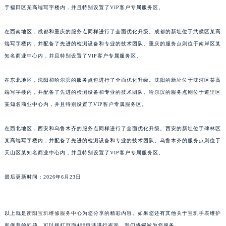
于福田区某高端写字楼内，并且特别设置了VIP客户专属服务区。
浙江省绍兴市越城区胜利东路379号世茂天际中心写字楼8层805室宝玑售后服务中心（需提前预约）
浙江省舟山市定海区解放东路宝玑售后服务中心（需提前预约）
在西南地区，成都和重庆的服务点同样进行了全面优化升级。成都的新址位于武侯区某高
澳门特别行政区大堂区议事亭前地（新马路）宝玑售后服务中心（需提前预约）
端写字楼内，并配备了先进的检测设备和专业的技术团队。重庆的服务点则位于南岸区某
澳门特别行政区风顺堂区南湾大马路宝玑售后服务中心（需提前预约）
知名商业中心内，并且特别设置了VIP客户专属服务区。
澳门特别行政区花地玛堂区关闸广场宝玑售后服务中心（需提前预约）
在东北地区，沈阳和哈尔滨的服务点也进行了全面优化升级。沈阳的新址位于沈河区某高
澳门特别行政区花王堂区大三巴商圈宝玑售后服务中心（需提前预约）
端写字楼内，并配备了先进的检测设备和专业的技术团队。哈尔滨的服务点则位于道里区
澳门特别行政区嘉模堂区官也街宝玑售后服务中心（需提前预约）
某知名商业中心内，并且特别设置了VIP客户专属服务区。
澳门省路氹城市金光大道宝玑售后服务中心（需提前预约）
澳门特别行政区望德堂区塔石广场宝玑售后服务中心（需提前预约）
在西北地区，西安和乌鲁木齐的服务点同样进行了全面优化升级。西安的新址位于碑林区
福建省福州市鼓楼区五四路128-1号恒力城写字楼15层03室宝玑售后服务中心（需提前预约）
某高端写字楼内，并配备了先进的检测设备和专业的技术团队。乌鲁木齐的服务点则位于
福建省厦门市思明区湖滨东路95号万象城华润大厦B座11层1104室宝玑售后服务中心（需提前预约）
天山区某知名商业中心内，并且特别设置了VIP客户专属服务区。
广东省潮州市潮安区新风路与潮汕路交汇处宝玑售后服务中心（需提前预约）
最后更新时间：2026年6月23日
广东省广州市天河区天河路230号万菱汇国际中心A塔7层704室宝玑售后服务中心（需提前预约）
广东省广州市越秀区环市东路371-375号世界贸易中心大厦南塔15层1507室宝玑售后服务中心（需提前预约）
广东省河源市源城区越王大道宝玑售后服务中心（需提前预约）
以上就是
衡阳宝玑维修服务中心
为您分享的精彩内容。如果您还有其他关于宝玑手表维护
广东省惠州市惠城区江北文昌一路7号华贸大厦1座30层3005室宝玑售后服务中心（需提前预约）
和保养的问题，可以拨打页面400电话进行咨询，我们将竭诚为您服务。