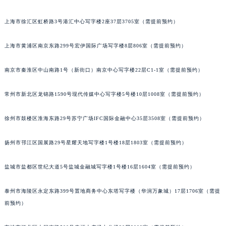
东莞市东城街道鸿福东路1号民盈国贸中心T1写字楼9层907室（需提前预约）
上海市徐汇区虹桥路3号港汇中心写字楼2座37层3705室（需提前预约）
无锡市梁溪区人民中路139号恒隆广场写字楼1座11层1104室（需提前预约）
南通市崇川区工农路57号圆融广场写字楼16层1603室（需提前预约）
上海市黄浦区南京东路299号宏伊国际广场写字楼8层806室（需提前预约）
苏州市苏州工业园区星港街199号苏州中心办公楼C座22层08室（需提前预约）
武汉市江汉区解放大道686号世界贸易大厦38层09室（需提前预约）
南京市秦淮区中山南路1号（新街口）南京中心写字楼22层C1-1室（需提前预约）
南宁市青秀区金湖路59号地王大厦12楼1224室（需提前预约）
常州市新北区龙锦路1590号现代传媒中心写字楼5号楼10层1008室（需提前预约）
合肥市蜀山区潜山路111号万象城华润大厦B座12楼03室（需提前预约）
泉州市丰泽区宝洲路729号浦西万达中心写字楼A座7楼709室（需提前预约）
徐州市鼓楼区淮海东路29号苏宁广场IFC国际金融中心35层3508室（需提前预约）
青岛市南区山东路6号华润大厦B座22层04室（需提前预约）
烟台市芝罘区胜利路139号万达金融中心A座907室（需提前预约）
扬州市邗江区国展路29号星耀天地写字楼1号楼18层1803室（需提前预约）
长春市朝阳区西安大路727号中银大厦A座(旺进大厦)18层09室（需提前预约）
贵阳市南明区都司高架桥路33号亨特国际金融中心14楼14D（需提前预约）
盐城市盐都区世纪大道5号盐城金融城写字楼1号楼16层1604室（需提前预约）
昆明市盘龙区北京路928号同德昆明广场写字楼10层06室（需提前预约）
泰州市海陵区永定东路399号置地商务中心东塔写字楼（华润万象城）17层1706室（需提
石家庄市长安区中山东路39号勒泰中心写字楼B座13层07室（需提前预约）
前预约）
西安市碑林区南关正街88号华侨城长安国际中心E座6楼10室（需提前预约）
海口市龙华区金贸东路5号海口华润大厦B座17层1707室（需提前预约）