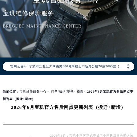
上海市黄浦区南京东路299号宏伊国际广场写字楼8层806室（需提前预约）
宝玑维修保养服务
南京市秦淮区中山南路1号（新街口）南京中心写字楼22层C1-1室（需提前预约）
常州市新北区龙锦路1590号现代传媒中心写字楼5号楼10层1008室（需提前预约）
BREGUET MAINTENANCE CENTER
徐州市鼓楼区淮海东路29号苏宁广场IFC国际金融中心写字楼35层3508室（需提前预约）
扬州市邗江区国展路29号星耀天地写字楼1号楼18层1803室（需提前预约）
盐城市盐都区世纪大道5号盐城金融城写字楼1号楼16层1604室（需提前预约）
泰州市海陵区永定东路399号置地商务中心东塔写字楼（华润万象城）17层1706室（需提前预约）
▲
官网公告>
宁波市江北区大闸南路500号来福士广场办公楼20层2009室（需提前预约）
▼
杭州市上城区钱江路1366号华润大厦写字楼A座5层503-5室（需提前预约）
金华市金东区东市南街777号金华万达广场写字楼4号楼22层2209室（需提前预约）
当前位置：
宝玑维修服务中心
>
问题/知识/资讯
>
衡阳
> 2026年6月宝玑官方售后网点更
绍兴市越城区胜利东路379号世茂天际中心写字楼8层805室（需提前预约）
新列表（搬迁+新增）
嘉兴市南湖区广益路705号嘉兴世界贸易中心写字楼A座13层1304室（需提前预约）
2026年6月宝玑官方售后网点更新列表（搬迁+新增）
南昌市红谷滩新区红谷中大道998号绿地双子塔（中央广场）A1座办公楼14层07室（需提前预约）
济南市历下区经十路11111号华润中心写字楼（万象城）15层1508室（需提前预约）
广州市天河区天河路230号万菱汇国际中心写字楼A塔7层704室（需提前预约）
广州市越秀区环市东路371-375号世界贸易中心大厦南塔写字楼15层07室（需提前预约）
2026年6月，宝玑中国区正式完成了全国售后服务网络的