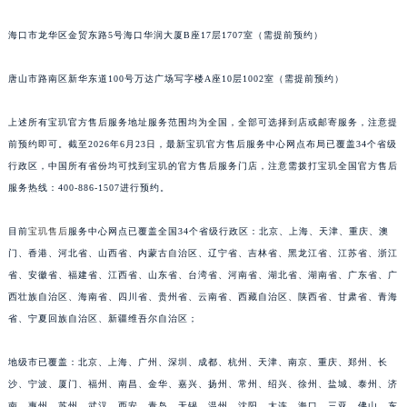
福建省龙岩市新罗区九一南路宝玑售后服务中心（需提前预约）
海口市龙华区金贸东路5号海口华润大厦B座17层1707室（需提前预约）
福建省南平市建阳区人民西路宝玑售后服务中心（需提前预约）
福建省宁德市蕉城区天湖东路宝玑售后服务中心（需提前预约）
唐山市路南区新华东道100号万达广场写字楼A座10层1002室（需提前预约）
福建省莆田市城厢区霞林街道荔华东大道宝玑售后服务中心（需提前预约）
福建省三明市三元区东乾二路宝玑售后服务中心（需提前预约）
上述所有宝玑官方售后服务地址服务范围均为全国，全部可选择到店或邮寄服务，注意提
前预约即可。截至2026年6月23日，最新宝玑官方售后服务中心网点布局已覆盖34个省级
福建省漳州市龙文区步港路宝玑售后服务中心（需提前预约）
行政区，中国所有省份均可找到宝玑的官方售后服务门店，注意需拨打宝玑全国官方售后
江苏省常州市新北区龙锦路1590号现代传媒中心5号楼10层1008室宝玑售后服务中心（需提前预约）
服务热线：400-886-1507进行预约。
江苏省淮安市清江浦区淮海北路宝玑售后服务中心（需提前预约）
江苏省连云港市海州区通灌北路宝玑售后服务中心（需提前预约）
目前
宝玑售后
服务中心网点已覆盖全国34个省级行政区：北京、上海、天津、重庆、澳
江苏省南京市秦淮区中山南路1号南京中心22层22-C1-C3室宝玑售后服务中心（需提前预约）
门、香港、河北省、山西省、内蒙古自治区、辽宁省、吉林省、黑龙江省、江苏省、浙江
江苏省宿迁市宿城区西湖路宝玑售后服务中心（需提前预约）
省、安徽省、福建省、江西省、山东省、台湾省、河南省、湖北省、湖南省、广东省、广
西壮族自治区、海南省、四川省、贵州省、云南省、西藏自治区、陕西省、甘肃省、青海
江苏省泰州市海陵区永定东路399号置地商务中心东塔（华润万象城）17层1706室宝玑售后服务中心（需提前预约）
省、宁夏回族自治区、新疆维吾尔自治区；
江苏省徐州市鼓楼区淮海东路29号苏宁广场IFC国际金融中心35层3508室宝玑售后服务中心（需提前预约）
江苏省盐城市盐都区世纪大道5号盐城金融城写字楼1号楼16层1604室宝玑售后服务中心（需提前预约）
地级市已覆盖：北京、上海、广州、深圳、成都、杭州、天津、南京、重庆、郑州、长
江苏省扬州市邗江区国展路29号星耀天地写字楼1号楼18层1803室宝玑售后服务中心（需提前预约）
沙、宁波、厦门、福州、南昌、金华、嘉兴、扬州、常州、绍兴、徐州、盐城、泰州、济
江苏省镇江市京口区中山东路宝玑售后服务中心（需提前预约）
南、惠州、苏州、武汉、西安、青岛、无锡、温州、沈阳、大连、海口、三亚、佛山、东