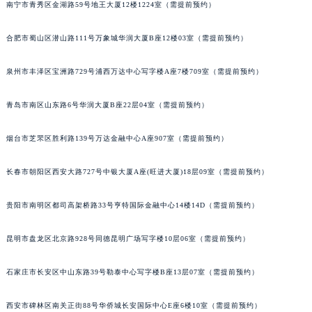
南宁市青秀区金湖路59号地王大厦12楼1224室（需提前预约）
天津市和平区赤峰道136号天津国际金融中心26层2603室宝玑售后服务中心（需提前预约）
安徽省安庆市迎江区人民路宝玑售后服务中心（需提前预约）
合肥市蜀山区潜山路111号万象城华润大厦B座12楼03室（需提前预约）
安徽省蚌埠市蚌山区淮河路宝玑售后服务中心（需提前预约）
泉州市丰泽区宝洲路729号浦西万达中心写字楼A座7楼709室（需提前预约）
安徽省亳州市谯城区魏武大道宝玑售后服务中心（需提前预约）
安徽省池州市贵池区长江路宝玑售后服务中心（需提前预约）
青岛市南区山东路6号华润大厦B座22层04室（需提前预约）
安徽省滁州市琅琊区南谯北路宝玑售后服务中心（需提前预约）
安徽省阜阳市颍州区颍州北路宝玑售后服务中心（需提前预约）
烟台市芝罘区胜利路139号万达金融中心A座907室（需提前预约）
安徽省淮北市相山区淮海路宝玑售后服务中心（需提前预约）
安徽省淮南市田家庵区国庆中路宝玑售后服务中心（需提前预约）
长春市朝阳区西安大路727号中银大厦A座(旺进大厦)18层09室（需提前预约）
安徽省黄山市屯溪区黄山西路宝玑售后服务中心（需提前预约）
贵阳市南明区都司高架桥路33号亨特国际金融中心14楼14D（需提前预约）
安徽省六安市金安区解放中路宝玑售后服务中心（需提前预约）
安徽省马鞍山市雨山区湖南西路宝玑售后服务中心（需提前预约）
昆明市盘龙区北京路928号同德昆明广场写字楼10层06室（需提前预约）
安徽省宿州市埇桥区人民中路宝玑售后服务中心（需提前预约）
安徽省铜陵市铜官区石城大道宝玑售后服务中心（需提前预约）
石家庄市长安区中山东路39号勒泰中心写字楼B座13层07室（需提前预约）
安徽省芜湖市镜湖区中山路步行街宝玑售后服务中心（需提前预约）
西安市碑林区南关正街88号华侨城长安国际中心E座6楼10室（需提前预约）
安徽省宣城市宣州区叠嶂西路宝玑售后服务中心（需提前预约）