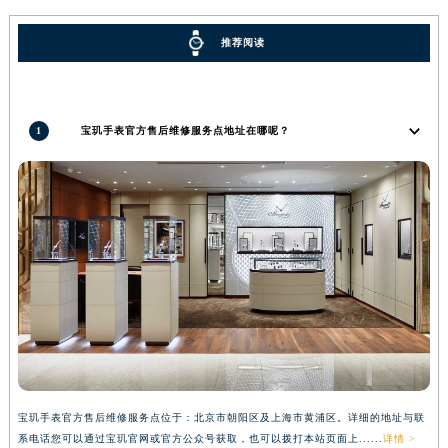
河南省三门峡市湖滨区和平路宝玑售后服务中心（需提前预约）
推荐阅读
河南省商丘市梁园区神火大道宝玑售后服务中心（需提前预约）
河南省新乡市红旗区人民路宝玑售后服务中心（需提前预约）
河南省信阳市浉河区东方红大道宝玑售后服务中心（需提前预约）
1
宝玑手表官方售后维修服务点地址在哪呢？
河南省许昌市魏都区建安大道与八龙路交叉口宝玑售后服务中心（需提前预约）
河南省郑州市二七区民主路10号华润大厦29层2905室宝玑售后服务中心（需提前预约）
河南省周口市川汇区七一路宝玑售后服务中心（需提前预约）
河南省驻马店市驿城区乐山大道与置地大道交叉口宝玑售后服务中心（需提前预约）
湖北省鄂州市鄂城区文星大道宝玑售后服务中心（需提前预约）
湖北省黄冈市黄州区赤壁大道宝玑售后服务中心（需提前预约）
湖北省黄石市黄石港区武汉路宝玑售后服务中心（需提前预约）
湖北省荆门市东宝中天街步行街宝玑售后服务中心（需提前预约）
湖北省荆州市荆州区荆中路宝玑售后服务中心（需提前预约）
湖北省十堰市茅箭区人民北路宝玑售后服务中心（需提前预约）
湖北省随州市曾都区青年路宝玑售后服务中心（需提前预约）
宝玑手表官方售后维修服务点位于：北京市朝阳区及上海市黄浦区。详细的地址与联
系电话您可以通过宝玑官网或官方公众号获取，也可以拨打本站页面上......
详情 >
湖北省咸宁市咸安区长安大道宝玑售后服务中心（需提前预约）