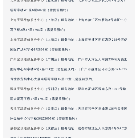
北京宝玑维修服务中心
（北京店）服务地址：北京市东城区东长安街1号东方广
广西壮族自治区防城港市港口区金花茶大道宝玑售后服务中心（需提前预约）
场写字楼W3座6层602室（需提前预约）
广西壮族自治区贵港市港北区港城街道布山大道与仙衣路交叉口宝玑售后服务中心（需提前预约）
上海宝玑维修服务中心
（上海店）服务地址：上海市徐汇区虹桥路3号港汇中心
广西壮族自治区桂林市秀峰区红岭路宝玑售后服务中心（需提前预约）
写字楼2座37层3705室（需提前预约）
广西壮族自治区河池市金城江区金城江街道朝阳路宝玑售后服务中心（需提前预约）
上海宝玑维修服务中心
（上海店）服务地址：上海市黄浦区南京东路299号宏伊
广西壮族自治区贺州市八步区城东街道灵峰南路宝玑售后服务中心（需提前预约）
国际广场写字楼8层806室（需提前预约）
广西壮族自治区来宾市兴宾区桂中大道宝玑售后服务中心（需提前预约）
广西壮族自治区柳州市城中区中山中路宝玑售后服务中心（需提前预约）
广州宝玑维修服务中心
（广州店）服务地址：广州市天河区天河路230号万菱汇
广西壮族自治区钦州市钦南区金海湾东大街宝玑售后服务中心（需提前预约）
国际中心写字楼A塔7层704室（需提前预约） | 广州市越秀区环市东路371-375
广西壮族自治区梧州市万秀区龙湖镇高旺路宝玑售后服务中心（需提前预约）
号世界贸易中心大厦南塔写字楼15层07室（需提前预约）
广西壮族自治区玉林市玉州区金玉路宝玑售后服务中心（需提前预约）
深圳宝玑维修服务中心
（深圳店）服务地址：深圳市罗湖区深南东路5001号华
海南省儋州市儋州市那大镇兰洋北路宝玑售后服务中心（需提前预约）
润大厦写字楼17层1701室（需提前预约）
海南省东方市八所镇解放西路宝玑售后服务中心（需提前预约）
天津宝玑维修服务中心
（天津店）服务地址：天津市和平区赤峰道136号天津国
海南省琼海市嘉积镇东风路宝玑售后服务中心（需提前预约）
际金融中心写字楼26层2603室（需提前预约）
海南省三沙市西沙区西沙群岛永兴岛北京路宝玑售后服务中心（需提前预约）
海南省三亚市吉阳区迎宾路宝玑售后服务中心（需提前预约）
成都宝玑维修服务中心
（成都店）服务地址：成都市锦江区人民东路6号SAC东
海南省万宁市万城镇解放路宝玑售后服务中心（需提前预约）