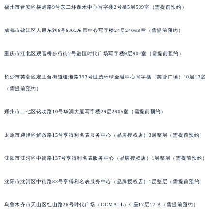
福州市晋安区横屿路9号东二环泰禾中心写字楼2号楼5层509室（需提前预约）
辽宁省锦州市古塔区中央大街宝玑售后服务中心（需提前预约）
辽宁省辽阳市白塔区新运大街宝玑售后服务中心（需提前预约）
成都市锦江区人民东路6号SAC东原中心写字楼24层2406B室（需提前预约）
辽宁省盘锦市兴隆台区石油大街宝玑售后服务中心（需提前预约）
辽宁省铁岭市银州区南马路宝玑售后服务中心（需提前预约）
重庆市江北区观音桥步行街2号融恒时代广场写字楼9层902室（需提前预约）
辽宁省营口市站前区市府路与渤海大街交叉口宝玑售后服务中心（需提前预约）
长沙市芙蓉区定王台街道建湘路393号世茂环球金融中心写字楼（芙蓉广场）10层13室
辽宁省沈阳市沈河区中街路137号亨得利名表维修授权店1楼宝玑售后服务中心（需提前预约）
（需提前预约）
辽宁省沈阳市沈河区中街路83号亨得利名表维修授权店1楼宝玑售后服务中心（需提前预约）
北京市朝阳区建国门外大街甲6号华熙国际中心D座11层1102室宝玑售后服务中心（北京总部）（需提前预约）
郑州市二七区铭功路10号华润大厦写字楼29层2905室（需提前预约）
北京市东城区东长安街1号王府井东方广场W3座6层602室宝玑售后服务中心（需提前预约）
河北省保定市竞秀区朝阳北大街北国先天下宝玑售后服务中心（需提前预约）
太原市迎泽区解放路15号亨得利名表服务中心（品牌授权店）3层整层（需提前预约）
内蒙古自治区阿拉善盟市左旗土尔扈特大街宝玑售后服务中心（需提前预约）
沈阳市沈河区中街路137号亨得利名表服务中心（品牌授权店）1层整层（需提前预约）
内蒙古自治区巴彦淖尔市临河区新华街宝玑售后服务中心（需提前预约）
内蒙古自治区包头市青山区幸福路甲3号王府井百货名表维修宝玑售后服务中心（需提前预约）
沈阳市沈河区中街路83号亨得利名表服务中心（品牌授权店）1层整层（需提前预约）
内蒙古自治区赤峰市红山区哈达街宝玑售后服务中心（需提前预约）
内蒙古自治区鄂尔多斯市东胜区伊金霍洛街宝玑售后服务中心（需提前预约）
乌鲁木齐市天山区红山路26号时代广场（CCMALL）C座17层17-B（需提前预约）
内蒙古自治区呼伦贝尔市海拉尔区中央街宝玑售后服务中心（需提前预约）