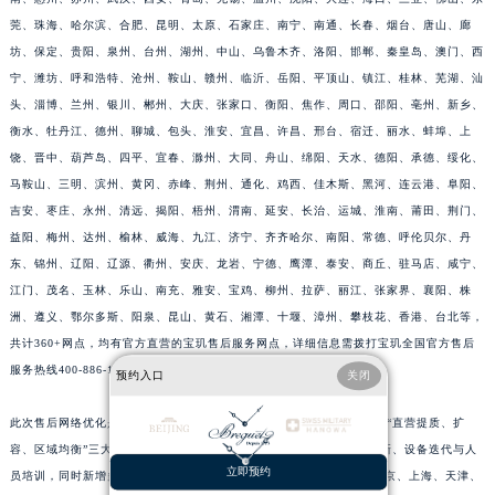
江西省抚州市临川区赣东大道宝玑售后服务中心（需提前预约）
莞、珠海、哈尔滨、合肥、昆明、太原、石家庄、南宁、南通、长春、烟台、唐山、廊
坊、保定、贵阳、泉州、台州、湖州、中山、乌鲁木齐、洛阳、邯郸、秦皇岛、澳门、西
江西省赣州市章贡区文清路宝玑售后服务中心（需提前预约）
宁、潍坊、呼和浩特、沧州、鞍山、赣州、临沂、岳阳、平顶山、镇江、桂林、芜湖、汕
江西省吉安市吉州区井冈山大道宝玑售后服务中心（需提前预约）
头、淄博、兰州、银川、郴州、大庆、张家口、衡阳、焦作、周口、邵阳、亳州、新乡、
江西省景德镇市珠山区珠山中路宝玑售后服务中心（需提前预约）
衡水、牡丹江、德州、聊城、包头、淮安、宜昌、许昌、邢台、宿迁、丽水、蚌埠、上
江西省九江市浔阳区浔阳路宝玑售后服务中心（需提前预约）
饶、晋中、葫芦岛、四平、宜春、滁州、大同、舟山、绵阳、天水、德阳、承德、绥化、
江西省南昌市红谷滩新区红谷中大道998号绿地双子塔（中央广场）A1座办公楼14层1407室宝玑售后服务中心（需提前预约）
马鞍山、三明、滨州、黄冈、赤峰、荆州、通化、鸡西、佳木斯、黑河、连云港、阜阳、
江西省萍乡市安源区萍安北大道与康庄路交叉口宝玑售后服务中心（需提前预约）
吉安、枣庄、永州、清远、揭阳、梧州、渭南、延安、长治、运城、淮南、莆田、荆门、
益阳、梅州、达州、榆林、威海、九江、济宁、齐齐哈尔、南阳、常德、呼伦贝尔、丹
江西省上饶市信州区滨江西路宝玑售后服务中心（需提前预约）
东、锦州、辽阳、辽源、衢州、安庆、龙岩、宁德、鹰潭、泰安、商丘、驻马店、咸宁、
江西省新余市渝水区北湖西路宝玑售后服务中心（需提前预约）
江门、茂名、玉林、乐山、南充、雅安、宝鸡、柳州、拉萨、丽江、张家界、襄阳、株
江西省宜春市袁州区中山中路宝玑售后服务中心（需提前预约）
洲、遵义、鄂尔多斯、阳泉、昆山、黄石、湘潭、十堰、漳州、攀枝花、香港、台北等，
江西省鹰潭市月湖区胜利东路宝玑售后服务中心（需提前预约）
共计360+网点，均有官方直营的宝玑售后服务网点，详细信息需拨打宝玑全国官方售后
山东省德州市德城区东风中路宝玑售后服务中心（需提前预约）
服务热线400-886-1507进行咨询。
预约入口
关闭
山东省东营市东营区济南路宝玑售后服务中心（需提前预约）
此次售后网络优化是宝玑中国区近年来规模最大的服务升级工程，聚焦“直营提质、扩
山东省济南市历下区经十路11111号华润中心写字楼（万象城）15层1508室宝玑售后服务中心（需提前预约）
容、区域均衡”三大方向。全国原有售后网点进行了重新选址、装修焕新、设备迭代与人
山东省济宁市任城区太白楼路宝玑售后服务中心（需提前预约）
立即预约
员培训，同时新增多个城市服务点。截至2026年6月23日，宝玑已在北京、上海、天津、
山东省莱芜市文化南路8号银座商城名表维修一楼名表维修宝玑售后服务中心（需提前预约）