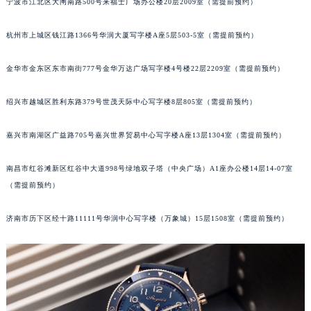
宁波市江北区大闸南路500号来福士广场办公楼20层2009室（需提前预约）
唐山市路南区新华东道100号万达广场写字楼A座10层1002室（需提前预约）
台州市椒江区东海大道1800号腾达中心东1幢20楼2002室（需提前预约）
杭州市上城区钱江路1366号华润大厦写字楼A座5层503-5室（需提前预约）
内蒙古自治区呼和浩特市玉泉区大学西街70号华润万象城写字楼（鄂尔多斯大厦）23层2326室（需提前预约）
金华市金东区东市南街777号金华万达广场写字楼4号楼22层2209室（需提前预约）
甘肃省兰州市七里河区西津西路16号兰州中心写字楼21层2102室（需提前预约）
重庆市解放碑渝中区民权路28号英利国际金融中心写字楼20层01室（需提前预约）
绍兴市越城区胜利东路379号世茂天际中心写字楼8层805室（需提前预约）
黑龙江省大庆市萨尔图区会战大街宝玑售后服务中心（需提前预约）
黑龙江省鹤岗市向阳区红军路宝玑售后服务中心（需提前预约）
嘉兴市南湖区广益路705号嘉兴世界贸易中心写字楼A座13层1304室（需提前预约）
黑龙江省黑河市爱辉区中央街宝玑售后服务中心（需提前预约）
南昌市红谷滩新区红谷中大道998号绿地双子塔（中央广场）A1座办公楼14层14-07室
黑龙江省鸡西市鸡冠区红军路宝玑售后服务中心（需提前预约）
（需提前预约）
黑龙江省佳木斯市向阳区长安路宝玑售后服务中心（需提前预约）
黑龙江省牡丹江市东安区太平路宝玑售后服务中心（需提前预约）
济南市历下区经十路11111号华润中心写字楼（万象城）15层1508室（需提前预约）
黑龙江省七台河市桃山区大同街宝玑售后服务中心（需提前预约）
黑龙江省齐齐哈尔市龙沙区龙华路宝玑售后服务中心（需提前预约）
黑龙江省双鸭山市尖山区新兴大街宝玑售后服务中心（需提前预约）
黑龙江省绥化市北林区新华街与康庄路交叉口宝玑售后服务中心（需提前预约）
黑龙江省伊春市伊美区通河路宝玑售后服务中心（需提前预约）