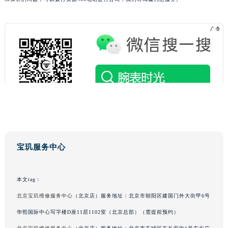
广东省江门市蓬江区广场西路宝玑售后服务中心（需提前预约）
广东省揭阳市榕城进贤门步行街宝玑售后服务中心（需提前预约）
广东省茂名市电白区水东街道迎宾大道宝玑售后服务中心（需提前预约）
广东省梅州市梅江区金燕大道宝玑售后服务中心（需提前预约）
广东省清远市清城区湖西路宝玑售后服务中心（需提前预约）
广东省汕头市龙湖区长平路宝玑售后服务中心（需提前预约）
广东省汕尾市城区香洲街道园林社区翠园街宝玑售后服务中心（需提前预约）
广东省韶关市武江区芙蓉新区与老城中心交汇处宝玑售后服务中心（需提前预约）
广东省深圳市罗湖区深南东路5001号华润大厦17层1701室宝玑售后服务中心（需提前预约）
广东省阳江市江城区东风一路宝玑售后服务中心（需提前预约）
宝玑服务中心
广东省云浮市云城区金山路宝玑售后服务中心（需提前预约）
广东省湛江市赤坎区观海北路宝玑售后服务中心（需提前预约）
本文tag：
广东省肇庆市端州区信安大道与砚都大道交汇处宝玑售后服务中心（需提前预约）
北京宝玑维修服务中心
（北京店）服务地址：北京市朝阳区建国门外大街甲6号
广西壮族自治区百色市右江区中山二路宝玑售后服务中心（需提前预约）
广西壮族自治区北海市海城区北京路宝玑售后服务中心（需提前预约）
华熙国际中心写字楼D座11层1102室（北京总部）（需提前预约）
广西壮族自治区崇左市江州区石景林街道友谊大道与丽川路交汇处宝玑售后服务中心（需提前预约）