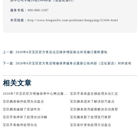
原中心写字楼24层2406B室（需提前预约）
海南省文昌市文城镇教育东路宝玑售后服务中心（需提前预约）
服务专线：
400-886-1507
海南省五指山市通什镇三月三大道宝玑售后服务中心（需提前预约）
本页链接：
http://www.breguetfw.com/problems/hengyang/21444.html
香港特别行政区尖沙咀区油尖旺区广东道宝玑售后服务中心（需提前预约）
香港特别行政区金钟区中西区金钟道宝玑售后服务中心（需提前预约）
香港特别行政区九龙区油尖旺区弥敦道宝玑售后服务中心（需提前预约）
香港特别行政区铜锣湾区湾仔区轩尼诗道宝玑售后服务中心（需提前预约）
上一篇:
2026年6月宝玑官方售后点迁移并增设新点补充修订最终通知
河南省安阳市文峰区解放大道宝玑售后服务中心（需提前预约）
下一篇:
2026年6月宝玑官方售后维修保养服务点最新公告内容（迁址新店）对外发布
河南省鹤壁市淇滨区九州路宝玑售后服务中心（需提前预约）
河南省济源市沁园街道济水大道宝玑售后服务中心（需提前预约）
相关文章
河南省焦作市解放区解放路宝玑售后服务中心（需提前预约）
2026年7月宝玑官方维修保养中心网点搬迁及新增补充手册内容正式公开
宝玑手表表盘生锈处理办法汇总
河南省开封市鼓楼区中山路宝玑售后服务中心（需提前预约）
宝玑腕表偷停处理办法盘点
宝玑腕表进灰了解决技巧盘点
河南省洛阳市西工区中州中路与解放路交叉口宝玑售后服务中心（需提前预约）
宝玑腕表磕碰了应该咋办
宝玑腕表表壳破裂解决办法推荐
河南省漯河市源汇区交通路宝玑售后服务中心（需提前预约）
宝玑手表摔坏了处理办法详解
宝玑腕表脏了处理技巧推荐
河南省南阳市宛城区范蠡东路与南都路交叉口宝玑售后服务中心（需提前预约）
宝玑手表偷停处理办法
宝玑表针变色处理方法盘点
河南省平顶山市卫东区建设路宝玑售后服务中心（需提前预约）
河南省濮阳市大华龙区开州路绿城路交叉口宝玑售后服务中心（需提前预约）