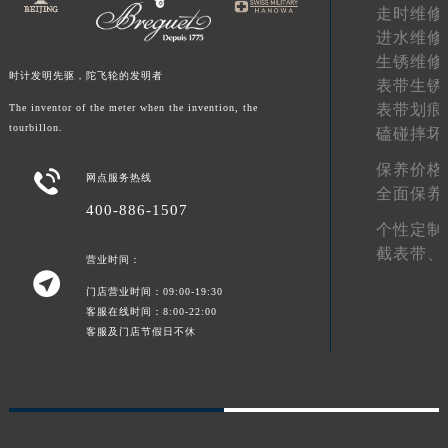
走时维修
陕西省渭南市临渭区东风大街宝玑售后服务中心（需提前预约）
进水维修
陕西省咸阳市秦都区沣西新城统一西路与白马河路交汇处宝玑售后服务中心（需提前预约）
生锈维修
时计发明先驱，陀飞轮的发明者
陕西省延安市宝塔区中心街宝玑售后服务中心（需提前预约）
表带生锈
陕西省榆林市榆阳区长兴路宝玑售后服务中心（需提前预约）
表带划痕
The inventor of the meter when the invention, the
tourbillon.
磕碰摔坏
新疆维吾尔自治区阿克苏市东大街宝玑售后服务中心（需提前预约）
新疆维吾尔自治区阿拉尔市胜利大道宝玑售后服务中心（需提前预约）
保养价格

网点服务热线
新疆维吾尔自治区阿拉山口市友好路宝玑售后服务中心（需提前预约）
全面保养
400-886-1507
新疆维吾尔自治区阿勒泰市解放路宝玑售后服务中心（需提前预约）
个性定制
新疆维吾尔自治区阿图什市光明路宝玑售后服务中心（需提前预约）
截表带、
营业时间：
新疆维吾尔自治区白杨市军垦路宝玑售后服务中心（需提前预约）

门店营业时间：09:00-19:30
新疆维吾尔自治区北屯市团结路宝玑售后服务中心（需提前预约）
客服在线时间：8:00-22:00
新疆维吾尔自治区博乐市博乐市北京路宝玑售后服务中心（需提前预约）
客服及门店节假日不休
新疆维吾尔自治区昌吉市延安北路宝玑售后服务中心（需提前预约）
新疆维吾尔自治区阜康市博峰路宝玑售后服务中心（需提前预约）
新疆维吾尔自治区哈密市伊州区建国北路宝玑售后服务中心（需提前预约）
新疆维吾尔自治区和田市和田市北京西路宝玑售后服务中心（需提前预约）