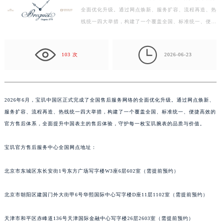
全面优化升级。通过网点焕新、服务扩容、流程再造、热
深圳市罗湖区深南东路5001号华润大厦写字楼17层1701室（需提前预约）
线统一四大举措，构建了一个覆盖全国、标准统一、便捷
惠州市惠城区江北文昌一路7号华贸大厦写字楼1座30层05室（需提前预约）
高效的官方售后体系，全面提升中国表主的售后体验，
厦门市思明区湖滨东路95号华润大厦写字楼B座11层1104室（需提前预约）
守…

福州市鼓楼区五四路128-1号恒力城写字楼15层03室（需提前预约）
103 次
2026-06-23
成都市锦江区人民东路6号SAC东原中心写字楼24层2406B室（需提前预约）
重庆市江北区观音桥步行街2号融恒时代广场写字楼9层902室（需提前预约）
长沙市芙蓉区定王台街道建湘路393号世茂环球金融中心写字楼（芙蓉广场）10层13室（需提前预约）
2026年6月，宝玑中国区正式完成了全国售后服务网络的全面优化升级。通过网点焕新、
郑州市二七区铭功路10号华润大厦写字楼29层2905室（需提前预约）
服务扩容、流程再造、热线统一四大举措，构建了一个覆盖全国、标准统一、便捷高效的
太原市迎泽区解放路15号亨得利名表服务中心（品牌授权店）3层整层（需提前预约）
官方售后体系，全面提升中国表主的售后体验，守护每一枚宝玑腕表的品质与价值。
沈阳市沈河区中街路137号亨得利名表服务中心（品牌授权店）1层整层（需提前预约）
宝玑官方售后服务中心全国网点地址：
沈阳市沈河区中街路83号亨得利名表服务中心（品牌授权店）1层整层（需提前预约）
乌鲁木齐市天山区红山路26号时代广场（CCMALL）C座17层17-B（需提前预约）
北京市东城区东长安街1号东方广场写字楼W3座6层602室（需提前预约）
温州市鹿城区锦绣路1067号置信广场10层1015室（需提前预约）
哈尔滨市道里区友谊西路600号富力中心T2座写字楼29层03室（需提前预约）
北京市朝阳区建国门外大街甲6号华熙国际中心写字楼D座11层1102室（需提前预约）
大连市中山区人民路15号国际金融大厦7层G室（需提前预约）
佛山市禅城区季华五路57号万科金融中心C座12层1205室（需提前预约）
天津市和平区赤峰道136号天津国际金融中心写字楼26层2603室（需提前预约）