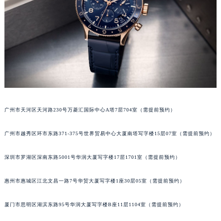
吉林省白城市洮北区明仁南街宝玑售后服务中心（需提前预约）
吉林省白山市浑江区浑江大街宝玑售后服务中心（需提前预约）
吉林省吉林市船营区河南街宝玑售后服务中心（需提前预约）
吉林省辽源市龙山区人民大街宝玑售后服务中心（需提前预约）
吉林省梅河口市新华街道梅河大街宝玑售后服务中心（需提前预约）
吉林省四平市铁东区紫气大路与南九经街交汇处宝玑售后服务中心（需提前预约）
吉林省松原市宁江区五环大街宝玑售后服务中心（需提前预约）
吉林省通化市东昌区环通乡江南大街宝玑售后服务中心（需提前预约）
广州市天河区天河路230号万菱汇国际中心A塔7层704室（需提前预约）
吉林省延边市延吉市解放路宝玑售后服务中心（需提前预约）
广州市越秀区环市东路371-375号世界贸易中心大厦南塔写字楼15层07室（需提前预约）
辽宁省鞍山市铁东区站前街宝玑售后服务中心（需提前预约）
辽宁省本溪市平山区胜利路宝玑售后服务中心（需提前预约）
深圳市罗湖区深南东路5001号华润大厦写字楼17层1701室（需提前预约）
辽宁省朝阳市双塔区新华路宝玑售后服务中心（需提前预约）
辽宁省丹东市振兴区七经街宝玑售后服务中心（需提前预约）
惠州市惠城区江北文昌一路7号华贸大厦写字楼1座30层05室（需提前预约）
辽宁省抚顺市新抚区东一路宝玑售后服务中心（需提前预约）
辽宁省阜新市海州区解放大街宝玑售后服务中心（需提前预约）
厦门市思明区湖滨东路95号华润大厦写字楼B座11层1104室（需提前预约）
辽宁省葫芦岛市连山区中央路宝玑售后服务中心（需提前预约）