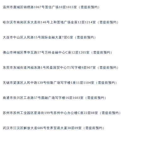
内蒙古自治区通辽市科尔沁区明仁大街宝玑售后服务中心（需提前预约）
温州市鹿城区锦绣路1067号置信广场10层1015室（需提前预约）
内蒙古自治区乌海市海勃湾区人民南路宝玑售后服务中心（需提前预约）
哈尔滨市南岗区东大直街146号上和置地广场金座12层1214室（需提前预约）
内蒙古自治区乌兰察布市集宁区恩和大街宝玑售后服务中心（需提前预约）
内蒙古自治区锡林郭勒盟市锡林浩特市光明街与额尔敦路交叉口宝玑售后服务中心（需提前预约）
大连市中山区人民路15号国际金融大厦7层G室（需提前预约）
内蒙古自治区兴安盟市乌兰浩特市兴安大街宝玑售后服务中心（需提前预约）
山西省大同市平城区迎宾街宝玑售后服务中心（需提前预约）
佛山市禅城区季华五路57号万科金融中心C座12层1205室（需提前预约）
山西省晋城市城区黄华街宝玑售后服务中心（需提前预约）
东莞市东城街道鸿福东路1号民盈国贸中心T1写字楼9层907室（需提前预约）
山西省晋中市榆次区顺城街宝玑售后服务中心（需提前预约）
山西省临汾市尧都区解放路宝玑售后服务中心（需提前预约）
无锡市梁溪区人民中路139号恒隆广场写字楼1座11层1104室（需提前预约）
山西省吕梁市离石区永宁中路与建设街交叉口宝玑售后服务中心（需提前预约）
山西省朔州市朔城区怡西路与鄯阳西街交汇处宝玑售后服务中心（需提前预约）
南通市崇川区工农路57号圆融广场写字楼16层1603室（需提前预约）
山西省忻州市忻府区和平东街与七一南路交叉口宝玑售后服务中心（需提前预约）
山西省阳泉市郊区平阳东街与新城大道交叉口宝玑售后服务中心（需提前预约）
苏州市苏州工业园区星港街199号苏州中心办公楼C座22层08室（需提前预约）
山西省运城市盐湖区河东街宝玑售后服务中心（需提前预约）
武汉市江汉区解放大道686号世界贸易大厦38层09室（需提前预约）
山西省长治市潞州区英雄中路宝玑售后服务中心（需提前预约）
山西省太原市迎泽区迎泽街道解放路15号亨得利名表维修授权店3楼宝玑售后服务中心（需提前预约）