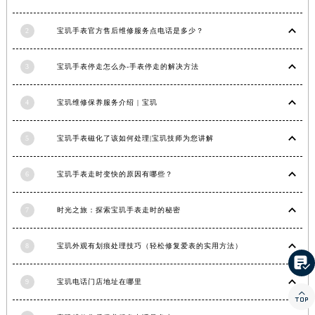
湖北省襄阳市樊城区长虹路与人民路交叉口宝玑售后服务中心（需提前预约）
2
宝玑手表官方售后维修服务点电话是多少？
湖北省孝感市孝南区复兴大道宝玑售后服务中心（需提前预约）
湖北省宜昌市西陵区夷陵大道与港窑路宝玑售后服务中心（需提前预约）
3
宝玑手表停走怎么办-手表停走的解决方法
湖南省常德市武陵区人民路宝玑售后服务中心（需提前预约）
湖南省郴州市北湖区国庆北路宝玑售后服务中心（需提前预约）
4
宝玑维修保养服务介绍 | 宝玑
湖南省衡阳市雁峰区解放路宝玑售后服务中心（需提前预约）
湖南省怀化市鹤城区迎丰中路宝玑售后服务中心（需提前预约）
5
宝玑手表磁化了该如何处理|宝玑技师为您讲解
湖南省娄底市娄星区长青街宝玑售后服务中心（需提前预约）
湖南省邵阳市双清区东风路宝玑售后服务中心（需提前预约）
6
宝玑手表走时变快的原因有哪些？
湖南省湘潭市雨湖区莲城大道宝玑售后服务中心（需提前预约）
7
时光之旅：探索宝玑手表走时的秘密
湖南省益阳市赫山区桃花仑路宝玑售后服务中心（需提前预约）
湖南省永州市冷水滩区永州大道与中兴路交叉口宝玑售后服务中心（需提前预约）
8
宝玑外观有划痕处理技巧（轻松修复爱表的实用方法）
湖南省岳阳市岳阳楼区东茅岭路宝玑售后服务中心（需提前预约）

湖南省张家界市永定区解放路宝玑售后服务中心（需提前预约）
9
宝玑电话门店地址在哪里
湖南省长沙市芙蓉区建湘路393号世茂环球金融中心写字楼10层1013室宝玑售后服务中心（需提前预约）

湖南省株洲市芦淞区建设南路宝玑售后服务中心（需提前预约）