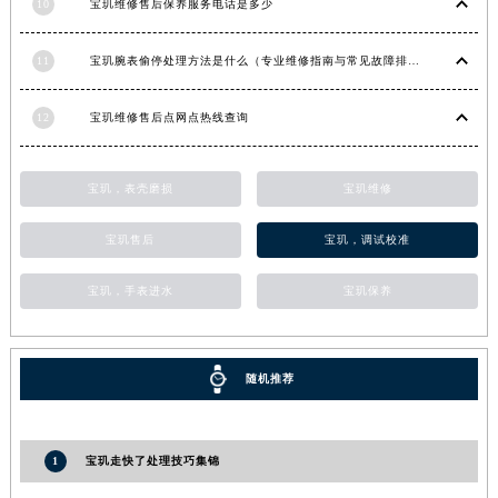
10
宝玑维修售后保养服务电话是多少
甘肃省白银市白银区北京路宝玑售后服务中心（需提前预约）
甘肃省定西市安定区解放路宝玑售后服务中心（需提前预约）
11
宝玑腕表偷停处理方法是什么（专业维修指南与常见故障排查）
甘肃省敦煌市沙州镇阳关中路宝玑售后服务中心（需提前预约）
甘肃省合作市人民街宝玑售后服务中心（需提前预约）
12
宝玑维修售后点网点热线查询
甘肃省嘉峪关市雄关区新华中路宝玑售后服务中心（需提前预约）
甘肃省金昌市金川区北京路宝玑售后服务中心（需提前预约）
宝玑，表壳磨损
宝玑维修
甘肃省酒泉市肃州区西大街宝玑售后服务中心（需提前预约）
宝玑售后
宝玑，调试校准
甘肃省临夏市城南街道团结路宝玑售后服务中心（需提前预约）
甘肃省陇南市武都区人民路宝玑售后服务中心（需提前预约）
宝玑，手表进水
宝玑保养
甘肃省平凉市崆峒区西大街宝玑售后服务中心（需提前预约）
甘肃省庆阳市西峰区南大街宝玑售后服务中心（需提前预约）
甘肃省天水市秦州区民主路宝玑售后服务中心（需提前预约）
随机推荐
甘肃省武威市凉州区迎宾路宝玑售后服务中心（需提前预约）
甘肃省张掖市甘州区民乐北路宝玑售后服务中心（需提前预约）
宁夏回族自治区固原市原州区文化街宝玑售后服务中心（需提前预约）
1
宝玑走快了处理技巧集锦
宁夏回族自治区石嘴山市大武口区贺兰山路宝玑售后服务中心（需提前预约）