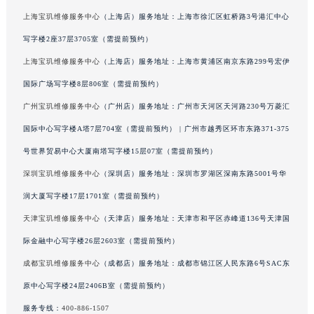
广西壮族自治区来宾市兴宾区桂中大道宝玑售后服务中心（需提前预约）
上海宝玑维修服务中心
（上海店）服务地址：上海市徐汇区虹桥路3号港汇中心
广西壮族自治区柳州市城中区中山中路宝玑售后服务中心（需提前预约）
写字楼2座37层3705室（需提前预约）
广西壮族自治区钦州市钦南区金海湾东大街宝玑售后服务中心（需提前预约）
上海宝玑维修服务中心
（上海店）服务地址：上海市黄浦区南京东路299号宏伊
广西壮族自治区梧州市万秀区龙湖镇高旺路宝玑售后服务中心（需提前预约）
国际广场写字楼8层806室（需提前预约）
广西壮族自治区玉林市玉州区金玉路宝玑售后服务中心（需提前预约）
广州宝玑维修服务中心
（广州店）服务地址：广州市天河区天河路230号万菱汇
海南省儋州市儋州市那大镇兰洋北路宝玑售后服务中心（需提前预约）
国际中心写字楼A塔7层704室（需提前预约） | 广州市越秀区环市东路371-375
海南省东方市八所镇解放西路宝玑售后服务中心（需提前预约）
号世界贸易中心大厦南塔写字楼15层07室（需提前预约）
海南省琼海市嘉积镇东风路宝玑售后服务中心（需提前预约）
海南省三沙市西沙区西沙群岛永兴岛北京路宝玑售后服务中心（需提前预约）
深圳宝玑维修服务中心
（深圳店）服务地址：深圳市罗湖区深南东路5001号华
海南省三亚市吉阳区迎宾路宝玑售后服务中心（需提前预约）
润大厦写字楼17层1701室（需提前预约）
海南省万宁市万城镇解放路宝玑售后服务中心（需提前预约）
天津宝玑维修服务中心
（天津店）服务地址：天津市和平区赤峰道136号天津国
海南省文昌市文城镇教育东路宝玑售后服务中心（需提前预约）
际金融中心写字楼26层2603室（需提前预约）
海南省五指山市通什镇三月三大道宝玑售后服务中心（需提前预约）
成都宝玑维修服务中心
（成都店）服务地址：成都市锦江区人民东路6号SAC东
香港特别行政区尖沙咀区油尖旺区广东道宝玑售后服务中心（需提前预约）
原中心写字楼24层2406B室（需提前预约）
香港特别行政区金钟区中西区金钟道宝玑售后服务中心（需提前预约）
服务专线：
400-886-1507
香港特别行政区九龙区油尖旺区弥敦道宝玑售后服务中心（需提前预约）