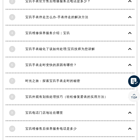
2
宝玑手表官方售后维修服务点电话是多少？
湖南省衡阳市雁峰区解放路宝玑售后服务中心（需提前预约）
湖南省怀化市鹤城区迎丰中路宝玑售后服务中心（需提前预约）
3
宝玑手表停走怎么办-手表停走的解决方法
湖南省娄底市娄星区长青街宝玑售后服务中心（需提前预约）
湖南省邵阳市双清区东风路宝玑售后服务中心（需提前预约）
4
宝玑维修保养服务介绍 | 宝玑
湖南省湘潭市雨湖区莲城大道宝玑售后服务中心（需提前预约）
5
宝玑手表磁化了该如何处理|宝玑技师为您讲解
湖南省益阳市赫山区桃花仑路宝玑售后服务中心（需提前预约）
湖南省永州市冷水滩区永州大道与中兴路交叉口宝玑售后服务中心（需提前预约）
6
宝玑手表走时变快的原因有哪些？
湖南省岳阳市岳阳楼区东茅岭路宝玑售后服务中心（需提前预约）
湖南省张家界市永定区解放路宝玑售后服务中心（需提前预约）

7
时光之旅：探索宝玑手表走时的秘密
湖南省长沙市芙蓉区建湘路393号世茂环球金融中心写字楼10层1013室宝玑售后服务中心（需提前预约）
湖南省株洲市芦淞区建设南路宝玑售后服务中心（需提前预约）

8
宝玑外观有划痕处理技巧（轻松修复爱表的实用方法）
甘肃省白银市白银区北京路宝玑售后服务中心（需提前预约）
甘肃省定西市安定区解放路宝玑售后服务中心（需提前预约）
9
宝玑电话门店地址在哪里
甘肃省敦煌市沙州镇阳关中路宝玑售后服务中心（需提前预约）
10
宝玑维修售后保养服务电话是多少
甘肃省合作市人民街宝玑售后服务中心（需提前预约）
甘肃省嘉峪关市雄关区新华中路宝玑售后服务中心（需提前预约）