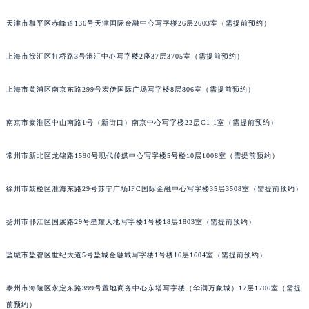
重庆市江北区观音桥步行街2号融恒时代广场写字楼9层902室（需提前预约）
天津市和平区赤峰道136号天津国际金融中心写字楼26层2603室（需提前预约）
长沙市芙蓉区定王台街道建湘路393号世茂环球金融中心写字楼（芙蓉广场）10层13室（需提前预约）
郑州市二七区铭功路10号华润大厦写字楼29层2905室（需提前预约）
上海市徐汇区虹桥路3号港汇中心写字楼2座37层3705室（需提前预约）
太原市迎泽区解放路15号亨得利名表服务中心（品牌授权店）3层整层（需提前预约）
上海市黄浦区南京东路299号宏伊国际广场写字楼8层806室（需提前预约）
沈阳市沈河区中街路137号亨得利名表服务中心（品牌授权店）1层整层（需提前预约）
沈阳市沈河区中街路83号亨得利名表服务中心（品牌授权店）1层整层（需提前预约）
南京市秦淮区中山南路1号（新街口）南京中心写字楼22层C1-1室（需提前预约）
乌鲁木齐市天山区红山路26号时代广场（CCMALL）C座17层17-B（需提前预约）
温州市鹿城区锦绣路1067号置信广场10层1015室（需提前预约）
常州市新北区龙锦路1590号现代传媒中心写字楼5号楼10层1008室（需提前预约）
哈尔滨市道里区友谊西路600号富力中心T2座写字楼29层03室（需提前预约）
大连市中山区人民路15号国际金融大厦7层G室（需提前预约）
徐州市鼓楼区淮海东路29号苏宁广场IFC国际金融中心写字楼35层3508室（需提前预约）
佛山市禅城区季华五路57号万科金融中心C座12层1205室（需提前预约）
扬州市邗江区国展路29号星耀天地写字楼1号楼18层1803室（需提前预约）
东莞市东城街道鸿福东路1号民盈国贸中心T1写字楼9层907室（需提前预约）
无锡市梁溪区人民中路139号恒隆广场写字楼1座11层1104室（需提前预约）
盐城市盐都区世纪大道5号盐城金融城写字楼1号楼16层1604室（需提前预约）
南通市崇川区工农路57号圆融广场写字楼16层1603室（需提前预约）
苏州市苏州工业园区星港街199号苏州中心办公楼C座22层08室（需提前预约）
泰州市海陵区永定东路399号置地商务中心东塔写字楼（华润万象城）17层1706室（需提
武汉市江汉区解放大道686号世界贸易大厦38层09室（需提前预约）
前预约）