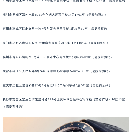
广州市越秀区环市东路371-375号世界贸易中心大厦南塔写字楼15层07室（需提前预约）
黑龙江省大庆市萨尔图区会战大街宝玑售后服务中心（需提前预约）
黑龙江省鹤岗市向阳区红军路宝玑售后服务中心（需提前预约）
深圳市罗湖区深南东路5001号华润大厦写字楼17层1701室（需提前预约）
黑龙江省黑河市爱辉区中央街宝玑售后服务中心（需提前预约）
惠州市惠城区江北文昌一路7号华贸大厦写字楼1座30层05室（需提前预约）
黑龙江省鸡西市鸡冠区红军路宝玑售后服务中心（需提前预约）
黑龙江省佳木斯市向阳区长安路宝玑售后服务中心（需提前预约）
厦门市思明区湖滨东路95号华润大厦写字楼B座11层1104室（需提前预约）
黑龙江省牡丹江市东安区太平路宝玑售后服务中心（需提前预约）
黑龙江省七台河市桃山区大同街宝玑售后服务中心（需提前预约）
福州市晋安区横屿路9号东二环泰禾中心写字楼2号楼5层509室（需提前预约）
黑龙江省齐齐哈尔市龙沙区龙华路宝玑售后服务中心（需提前预约）
成都市锦江区人民东路6号SAC东原中心写字楼24层2406B室（需提前预约）
黑龙江省双鸭山市尖山区新兴大街宝玑售后服务中心（需提前预约）
黑龙江省绥化市北林区新华街与康庄路交叉口宝玑售后服务中心（需提前预约）
重庆市江北区观音桥步行街2号融恒时代广场写字楼9层902室（需提前预约）
黑龙江省伊春市伊美区通河路宝玑售后服务中心（需提前预约）
吉林省白城市洮北区明仁南街宝玑售后服务中心（需提前预约）
长沙市芙蓉区定王台街道建湘路393号世茂环球金融中心写字楼（芙蓉广场）10层13室
吉林省白山市浑江区浑江大街宝玑售后服务中心（需提前预约）
（需提前预约）
吉林省吉林市船营区河南街宝玑售后服务中心（需提前预约）
吉林省辽源市龙山区人民大街宝玑售后服务中心（需提前预约）
吉林省梅河口市新华街道梅河大街宝玑售后服务中心（需提前预约）