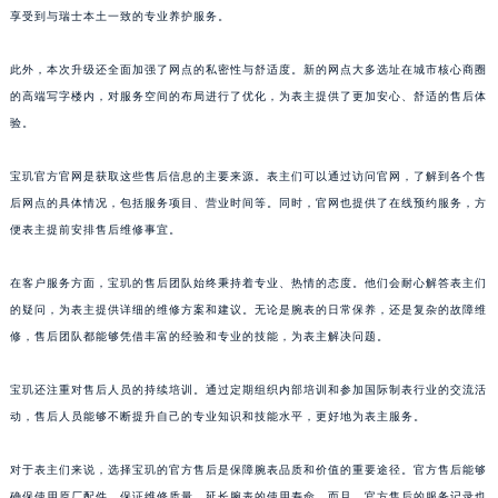
享受到与瑞士本土一致的专业养护服务。
山东省枣庄市滕州市北辛路与善国路交叉口宝玑售后服务中心（需提前预约）
山东省淄博市张店区金晶大道宝玑售后服务中心（需提前预约）
此外，本次升级还全面加强了网点的私密性与舒适度。新的网点大多选址在城市核心商圈
上海市黄浦区南京东路299号宏伊国际广场写字楼8层806室宝玑售后服务中心（需提前预约）
的高端写字楼内，对服务空间的布局进行了优化，为表主提供了更加安心、舒适的售后体
上海市徐汇区虹桥路3号港汇中心2座37层3705室宝玑售后服务中心（需提前预约）
验。
浙江省杭州市上城区钱江路1366号华润大厦A座5层503-5室宝玑售后服务中心（需提前预约）
宝玑官方官网是获取这些售后信息的主要来源。表主们可以通过访问官网，了解到各个售
浙江省湖州市吴兴区劳动路宝玑售后服务中心（需提前预约）
后网点的具体情况，包括服务项目、营业时间等。同时，官网也提供了在线预约服务，方
浙江省嘉兴市南湖区广益路705号嘉兴世界贸易中心A座13层1304室宝玑售后服务中心（需提前预约）
便表主提前安排售后维修事宜。
浙江省金华市金东区东市南街777号金华万达广场4号楼22楼2209室宝玑售后服务中心（需提前预约）
浙江省丽水市莲都区解放街宝玑售后服务中心（需提前预约）
在客户服务方面，宝玑的售后团队始终秉持着专业、热情的态度。他们会耐心解答表主们
浙江省宁波市江北区大闸南路500号来福士广场办公楼20层2009室宝玑售后服务中心（需提前预约）
的疑问，为表主提供详细的维修方案和建议。无论是腕表的日常保养，还是复杂的故障维
浙江省衢州市柯城区上街宝玑售后服务中心（需提前预约）
修，售后团队都能够凭借丰富的经验和专业的技能，为表主解决问题。
浙江省绍兴市越城区胜利东路379号世茂天际中心写字楼8层805室宝玑售后服务中心（需提前预约）
宝玑还注重对售后人员的持续培训。通过定期组织内部培训和参加国际制表行业的交流活
浙江省舟山市定海区解放东路宝玑售后服务中心（需提前预约）
动，售后人员能够不断提升自己的专业知识和技能水平，更好地为表主服务。
澳门特别行政区大堂区议事亭前地（新马路）宝玑售后服务中心（需提前预约）
澳门特别行政区风顺堂区南湾大马路宝玑售后服务中心（需提前预约）
对于表主们来说，选择宝玑的官方售后是保障腕表品质和价值的重要途径。官方售后能够
澳门特别行政区花地玛堂区关闸广场宝玑售后服务中心（需提前预约）
确保使用原厂配件，保证维修质量，延长腕表的使用寿命。而且，官方售后的服务记录也