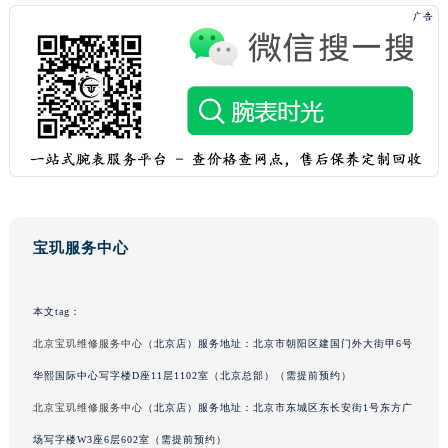
广东省汕头市龙湖区长平路宝玑售后服务中心（需提前预约）
广东省汕尾市城区香洲街道园林社区翠园街宝玑售后服务中心（需提前预约）
广东省韶关市武江区芙蓉新区与老城中心交汇处宝玑售后服务中心（需提前预约）
广东省深圳市罗湖区深南东路5001号华润大厦17层1701室宝玑售后服务中心（需提前预约）
广东省阳江市江城区东风一路宝玑售后服务中心（需提前预约）
广东省云浮市云城区金山路宝玑售后服务中心（需提前预约）
广东省湛江市赤坎区观海北路宝玑售后服务中心（需提前预约）
广东省肇庆市端州区信安大道与砚都大道交汇处宝玑售后服务中心（需提前预约）
广西壮族自治区百色市右江区中山二路宝玑售后服务中心（需提前预约）
宝玑服务中心
广西壮族自治区北海市海城区北京路宝玑售后服务中心（需提前预约）
广西壮族自治区崇左市江州区石景林街道友谊大道与丽川路交汇处宝玑售后服务中心（需提前预约）
本文tag：
广西壮族自治区防城港市港口区金花茶大道宝玑售后服务中心（需提前预约）
北京宝玑维修服务中心
（北京店）服务地址：北京市朝阳区建国门外大街甲6号
广西壮族自治区贵港市港北区港城街道布山大道与仙衣路交叉口宝玑售后服务中心（需提前预约）
华熙国际中心写字楼D座11层1102室（北京总部）（需提前预约）
广西壮族自治区桂林市秀峰区红岭路宝玑售后服务中心（需提前预约）
北京宝玑维修服务中心
（北京店）服务地址：北京市东城区东长安街1号东方广
广西壮族自治区河池市金城江区金城江街道朝阳路宝玑售后服务中心（需提前预约）
场写字楼W3座6层602室（需提前预约）
广西壮族自治区贺州市八步区城东街道灵峰南路宝玑售后服务中心（需提前预约）