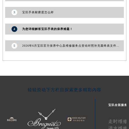
青海省海东市乐都区滨河路宝玑售后服务中心（需提前预约）
3
宝玑手表耐磨度怎么样
青海省海南藏族自治州共和县青海湖大街宝玑售后服务中心（需提前预约）
青海省海西蒙古族藏族自治州德令哈市柴达木路宝玑售后服务中心（需提前预约）
4
为您详细解答宝玑手表的保养难题！
青海省黄南藏族自治州同仁市德合隆路宝玑售后服务中心（需提前预约）
青海省西宁市城西区海湖新区西关大道宝玑售后服务中心（需提前预约）
5
2026年6月宝玑官方保养中心及维修服务点变动对照补充最终表文件发布
青海省玉树藏族自治州结古镇胜利路宝玑售后服务中心（需提前预约）
陕西省安康市汉滨区金州路宝玑售后服务中心（需提前预约）
陕西省宝鸡市渭滨区经二路宝玑售后服务中心（需提前预约）
陕西省汉中市汉台区北大街宝玑售后服务中心（需提前预约）
陕西省商洛市商州区州城街宝玑售后服务中心（需提前预约）
陕西省铜川市王益区红旗街宝玑售后服务中心（需提前预约）
轻轻滑动下方栏目探索更多精彩内容
陕西省渭南市临渭区东风大街宝玑售后服务中心（需提前预约）
陕西省咸阳市秦都区沣西新城统一西路与白马河路交汇处宝玑售后服务中心（需提前预约）
宝玑全面服务
陕西省延安市宝塔区中心街宝玑售后服务中心（需提前预约）
陕西省榆林市榆阳区长兴路宝玑售后服务中心（需提前预约）
走时维修
新疆维吾尔自治区阿克苏市东大街宝玑售后服务中心（需提前预约）
进水维修