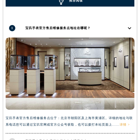
推荐阅读
河南省郑州市二七区民主路10号华润大厦29层2905室宝玑售后服务中心（需提前预约）
河南省周口市川汇区七一路宝玑售后服务中心（需提前预约）
河南省驻马店市驿城区乐山大道与置地大道交叉口宝玑售后服务中心（需提前预约）
1
宝玑手表官方售后维修服务点地址在哪呢？
湖北省鄂州市鄂城区文星大道宝玑售后服务中心（需提前预约）
湖北省黄冈市黄州区赤壁大道宝玑售后服务中心（需提前预约）
湖北省黄石市黄石港区武汉路宝玑售后服务中心（需提前预约）
湖北省荆门市东宝中天街步行街宝玑售后服务中心（需提前预约）
湖北省荆州市荆州区荆中路宝玑售后服务中心（需提前预约）
湖北省十堰市茅箭区人民北路宝玑售后服务中心（需提前预约）
湖北省随州市曾都区青年路宝玑售后服务中心（需提前预约）
湖北省咸宁市咸安区长安大道宝玑售后服务中心（需提前预约）
湖北省襄阳市樊城区长虹路与人民路交叉口宝玑售后服务中心（需提前预约）
湖北省孝感市孝南区复兴大道宝玑售后服务中心（需提前预约）
宝玑手表官方售后维修服务点位于：北京市朝阳区及上海市黄浦区。详细的地址与联
湖北省宜昌市西陵区夷陵大道与港窑路宝玑售后服务中心（需提前预约）
系电话您可以通过宝玑官网或官方公众号获取，也可以拨打本站页面上......
详情 >
湖南省常德市武陵区人民路宝玑售后服务中心（需提前预约）
湖南省郴州市北湖区国庆北路宝玑售后服务中心（需提前预约）