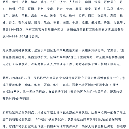
益阳、梅州、达州、榆林、威海、九江、济宁、齐齐哈尔、南阳、常德、呼伦贝尔、丹
江西省南昌市红谷滩新区红谷中大道998号绿地双子塔（中央广场）A1座办公楼14层1407室宝玑售后服务中心（需提前预约）
东、锦州、辽阳、辽源、衢州、安庆、龙岩、宁德、鹰潭、泰安、商丘、驻马店、咸宁、
江西省萍乡市安源区萍安北大道与康庄路交叉口宝玑售后服务中心（需提前预约）
江门、茂名、玉林、乐山、南充、雅安、宝鸡、柳州、拉萨、丽江、张家界、襄阳、株
江西省上饶市信州区滨江西路宝玑售后服务中心（需提前预约）
洲、遵义、鄂尔多斯、阳泉、昆山、黄石、湘潭、十堰、漳州、攀枝花、香港、台北等，
预约入口
关闭
共计360+网点，均有宝玑官方售后服务网点，详细信息需拨打宝玑全国官方售后服务热
江西省新余市渝水区北湖西路宝玑售后服务中心（需提前预约）
线400-886-1507进行咨询。
江西省宜春市袁州区中山中路宝玑售后服务中心（需提前预约）
江西省鹰潭市月湖区胜利东路宝玑售后服务中心（需提前预约）
此次售后网络的优化，是宝玑中国区近年来规模最大的一次服务升级行动。它聚焦于“直
立即预约
山东省德州市德城区东风中路宝玑售后服务中心（需提前预约）
营服务质量提升、店面规模扩大、区域布局均衡”这三个主要方向，对全国原有的售后网
提前预约免排队，到店即享服务
山东省东营市东营区济南路宝玑售后服务中心（需提前预约）
点进行了装修改造、设备更新以及人员培训等工作，同时还在多个城市新增了服务点。
预约时间有变无需取消，可随时重新预约
山东省济南市历下区经十路11111号华润中心写字楼（万象城）15层1508室宝玑售后服务中心（需提前预约）
截至2026年6月25日，宝玑已经在全国多个省级行政区设立了官方售后维修服务中心，形
山东省济宁市任城区太白楼路宝玑售后服务中心（需提前预约）
成了覆盖华北、华东、华南、西南、华中、东北、西北七大区域的“直营中心 + 服务
山东省莱芜市文化南路8号银座商城名表维修一楼名表维修宝玑售后服务中心（需提前预约）
点”双轨网络。这一网络的形成，有效解决了以往部分地区存在的“售后困难、距离较远、
山东省临沂市兰山区解放路宝玑售后服务中心（需提前预约）
预约时间长”等问题。
山东省日照市东港区烟台路宝玑售后服务中心（需提前预约）
山东省泰安市泰山区财源街道泰山大街宝玑售后服务中心（需提前预约）
所有经过升级后的网点，均通过了瑞士日内瓦总部的严格认证。这些网点统一配备了瑞士
山东省威海市环翠区新威海路89号振华商厦一楼名表维修宝玑售后服务中心（需提前预约）
进口的精密检测仪器、100%原厂供应的配件，以及经过品牌专项培训认证的资深制表
师。它们严格执行宝玑全球统一的服务标准与质保体系，确保无论表主身处何地，都能够
山东省潍坊市奎文区东风东街宝玑售后服务中心（需提前预约）