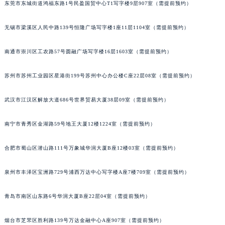
东莞市东城街道鸿福东路1号民盈国贸中心T1写字楼9层907室（需提前预约）
山西省大同市平城区迎宾街宝玑售后服务中心（需提前预约）
山西省晋城市城区黄华街宝玑售后服务中心（需提前预约）
无锡市梁溪区人民中路139号恒隆广场写字楼1座11层1104室（需提前预约）
山西省晋中市榆次区顺城街宝玑售后服务中心（需提前预约）
南通市崇川区工农路57号圆融广场写字楼16层1603室（需提前预约）
山西省临汾市尧都区解放路宝玑售后服务中心（需提前预约）
山西省吕梁市离石区永宁中路与建设街交叉口宝玑售后服务中心（需提前预约）
苏州市苏州工业园区星港街199号苏州中心办公楼C座22层08室（需提前预约）
山西省朔州市朔城区怡西路与鄯阳西街交汇处宝玑售后服务中心（需提前预约）
山西省忻州市忻府区和平东街与七一南路交叉口宝玑售后服务中心（需提前预约）
武汉市江汉区解放大道686号世界贸易大厦38层09室（需提前预约）
山西省阳泉市郊区平阳东街与新城大道交叉口宝玑售后服务中心（需提前预约）
山西省运城市盐湖区河东街宝玑售后服务中心（需提前预约）
南宁市青秀区金湖路59号地王大厦12楼1224室（需提前预约）
山西省长治市潞州区英雄中路宝玑售后服务中心（需提前预约）
合肥市蜀山区潜山路111号万象城华润大厦B座12楼03室（需提前预约）
山西省太原市迎泽区迎泽街道解放路15号亨得利名表维修授权店3楼宝玑售后服务中心（需提前预约）
天津市和平区赤峰道136号天津国际金融中心26层2603室宝玑售后服务中心（需提前预约）
泉州市丰泽区宝洲路729号浦西万达中心写字楼A座7楼709室（需提前预约）
安徽省安庆市迎江区人民路宝玑售后服务中心（需提前预约）
安徽省蚌埠市蚌山区淮河路宝玑售后服务中心（需提前预约）
青岛市南区山东路6号华润大厦B座22层04室（需提前预约）
安徽省亳州市谯城区魏武大道宝玑售后服务中心（需提前预约）
烟台市芝罘区胜利路139号万达金融中心A座907室（需提前预约）
安徽省池州市贵池区长江路宝玑售后服务中心（需提前预约）