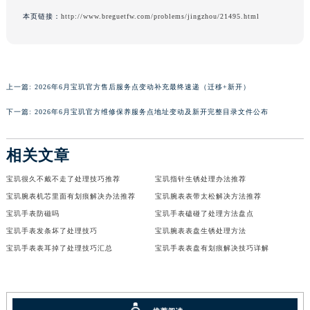
香港特别行政区铜锣湾区湾仔区轩尼诗道宝玑售后服务中心（需提前预约）
本页链接：
http://www.breguetfw.com/problems/jingzhou/21495.html
河南省安阳市文峰区解放大道宝玑售后服务中心（需提前预约）
河南省鹤壁市淇滨区九州路宝玑售后服务中心（需提前预约）
河南省济源市沁园街道济水大道宝玑售后服务中心（需提前预约）
上一篇:
2026年6月宝玑官方售后服务点变动补充最终速递（迁移+新开）
河南省焦作市解放区解放路宝玑售后服务中心（需提前预约）
河南省开封市鼓楼区中山路宝玑售后服务中心（需提前预约）
下一篇:
2026年6月宝玑官方维修保养服务点地址变动及新开完整目录文件公布
河南省洛阳市西工区中州中路与解放路交叉口宝玑售后服务中心（需提前预约）
河南省漯河市源汇区交通路宝玑售后服务中心（需提前预约）
相关文章
河南省南阳市宛城区范蠡东路与南都路交叉口宝玑售后服务中心（需提前预约）
宝玑很久不戴不走了处理技巧推荐
宝玑指针生锈处理办法推荐
河南省平顶山市卫东区建设路宝玑售后服务中心（需提前预约）
宝玑腕表机芯里面有划痕解决办法推荐
宝玑腕表表带太松解决方法推荐
河南省濮阳市大华龙区开州路绿城路交叉口宝玑售后服务中心（需提前预约）
宝玑手表防磁吗
宝玑手表磕碰了处理方法盘点
河南省三门峡市湖滨区和平路宝玑售后服务中心（需提前预约）
宝玑手表发条坏了处理技巧
宝玑腕表表盘生锈处理方法
河南省商丘市梁园区神火大道宝玑售后服务中心（需提前预约）
宝玑手表表耳掉了处理技巧汇总
宝玑手表表盘有划痕解决技巧详解
河南省新乡市红旗区人民路宝玑售后服务中心（需提前预约）
河南省信阳市浉河区东方红大道宝玑售后服务中心（需提前预约）
河南省许昌市魏都区建安大道与八龙路交叉口宝玑售后服务中心（需提前预约）