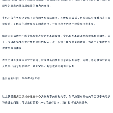
澳门特别行政区花王堂区大三巴商圈宝玑售后服务中心（需提前预约）
能够为腕表的保值增值提供有力的支持。
澳门特别行政区嘉模堂区官也街宝玑售后服务中心（需提前预约）
宝玑的官方售后还提供了完善的售后跟踪服务。在维修完成后，售后团队会及时与表主取
澳门省路氹城市金光大道宝玑售后服务中心（需提前预约）
得联系，了解表主对维修服务的满意度，并提供相关的使用建议和注意事项。
澳门特别行政区望德堂区塔石广场宝玑售后服务中心（需提前预约）
福建省福州市鼓楼区五四路128-1号恒力城写字楼15层03室宝玑售后服务中心（需提前预约）
随着市场需求的不断变化和制表技术的不断发展，宝玑也在不断调整和优化售后网络。未
福建省厦门市思明区湖滨东路95号万象城华润大厦B座11层1104室宝玑售后服务中心（需提前预约）
来，宝玑将继续加大在售后领域的投入，进一步提升服务质量和效率，为表主们提供更加
广东省潮州市潮安区新风路与潮汕路交汇处宝玑售后服务中心（需提前预约）
优质的售后体验。
广东省广州市天河区天河路230号万菱汇国际中心A塔7层704室宝玑售后服务中心（需提前预约）
表主们可以关注宝玑官方官网，获取最新的售后信息和服务动态。同时，也可以通过官网
广东省广州市越秀区环市东路371-375号世界贸易中心大厦南塔15层1507室宝玑售后服务中心（需提前预约）
反馈自己的意见和建议，帮助宝玑不断改进和完善售后服务。
广东省河源市源城区越王大道宝玑售后服务中心（需提前预约）
广东省惠州市惠城区江北文昌一路7号华贸大厦1座30层3005室宝玑售后服务中心（需提前预约）
最后更新时间：2026年6月25日
广东省江门市蓬江区广场西路宝玑售后服务中心（需提前预约）
广东省揭阳市榕城进贤门步行街宝玑售后服务中心（需提前预约）
以上就是
荆州宝玑维修服务中心
为您分享的精彩内容。如果您还有其他关于宝玑手表维护
广东省茂名市电白区水东街道迎宾大道宝玑售后服务中心（需提前预约）
和保养的问题，可以拨打页面400电话进行咨询，我们将竭诚为您服务。
广东省梅州市梅江区金燕大道宝玑售后服务中心（需提前预约）
广东省清远市清城区湖西路宝玑售后服务中心（需提前预约）