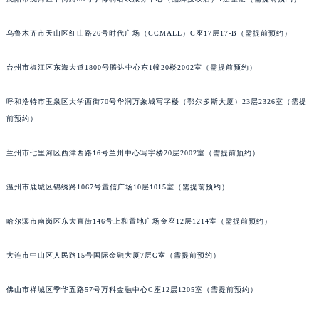
辽宁省沈阳市沈河区中街路137号亨得利名表维修授权店1楼宝玑售后服务中心（需提前预约）
乌鲁木齐市天山区红山路26号时代广场（CCMALL）C座17层17-B（需提前预约）
辽宁省沈阳市沈河区中街路83号亨得利名表维修授权店1楼宝玑售后服务中心（需提前预约）
北京市朝阳区建国门外大街甲6号华熙国际中心D座11层1102室宝玑售后服务中心（北京总部）（需提前预约）
台州市椒江区东海大道1800号腾达中心东1幢20楼2002室（需提前预约）
北京市东城区东长安街1号王府井东方广场W3座6层602室宝玑售后服务中心（需提前预约）
河北省保定市竞秀区朝阳北大街北国先天下宝玑售后服务中心（需提前预约）
呼和浩特市玉泉区大学西街70号华润万象城写字楼（鄂尔多斯大厦）23层2326室（需提
内蒙古自治区阿拉善盟市左旗土尔扈特大街宝玑售后服务中心（需提前预约）
前预约）
内蒙古自治区巴彦淖尔市临河区新华街宝玑售后服务中心（需提前预约）
兰州市七里河区西津西路16号兰州中心写字楼20层2002室（需提前预约）
内蒙古自治区包头市青山区幸福路甲3号王府井百货名表维修宝玑售后服务中心（需提前预约）
内蒙古自治区赤峰市红山区哈达街宝玑售后服务中心（需提前预约）
温州市鹿城区锦绣路1067号置信广场10层1015室（需提前预约）
内蒙古自治区鄂尔多斯市东胜区伊金霍洛街宝玑售后服务中心（需提前预约）
内蒙古自治区呼伦贝尔市海拉尔区中央街宝玑售后服务中心（需提前预约）
哈尔滨市南岗区东大直街146号上和置地广场金座12层1214室（需提前预约）
内蒙古自治区通辽市科尔沁区明仁大街宝玑售后服务中心（需提前预约）
内蒙古自治区乌海市海勃湾区人民南路宝玑售后服务中心（需提前预约）
大连市中山区人民路15号国际金融大厦7层G室（需提前预约）
内蒙古自治区乌兰察布市集宁区恩和大街宝玑售后服务中心（需提前预约）
佛山市禅城区季华五路57号万科金融中心C座12层1205室（需提前预约）
内蒙古自治区锡林郭勒盟市锡林浩特市光明街与额尔敦路交叉口宝玑售后服务中心（需提前预约）
内蒙古自治区兴安盟市乌兰浩特市兴安大街宝玑售后服务中心（需提前预约）