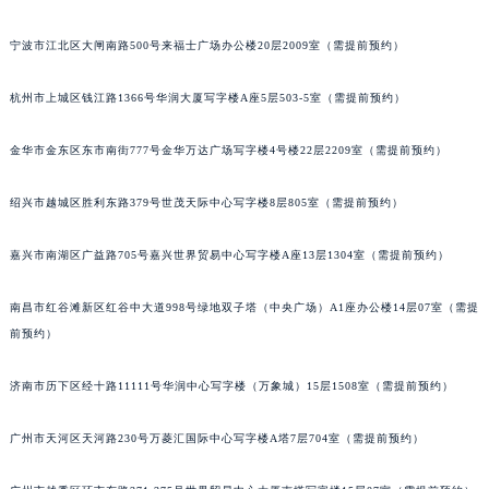
南宁市青秀区金湖路59号地王大厦12楼1224室（需提前预约）
宁波市江北区大闸南路500号来福士广场办公楼20层2009室（需提前预约）
合肥市蜀山区潜山路111号万象城华润大厦B座12楼03室（需提前预约）
泉州市丰泽区宝洲路729号浦西万达中心写字楼A座7楼709室（需提前预约）
杭州市上城区钱江路1366号华润大厦写字楼A座5层503-5室（需提前预约）
青岛市南区山东路6号华润大厦B座22层04室（需提前预约）
烟台市芝罘区胜利路139号万达金融中心A座907室（需提前预约）
金华市金东区东市南街777号金华万达广场写字楼4号楼22层2209室（需提前预约）
长春市朝阳区西安大路727号中银大厦A座(旺进大厦)18层09室（需提前预约）
绍兴市越城区胜利东路379号世茂天际中心写字楼8层805室（需提前预约）
贵阳市南明区都司高架桥路33号亨特国际金融中心14楼14D（需提前预约）
昆明市盘龙区北京路928号同德昆明广场写字楼10层06室（需提前预约）
嘉兴市南湖区广益路705号嘉兴世界贸易中心写字楼A座13层1304室（需提前预约）
石家庄市长安区中山东路39号勒泰中心写字楼B座13层07室（需提前预约）
西安市碑林区南关正街88号华侨城长安国际中心E座6楼10室（需提前预约）
南昌市红谷滩新区红谷中大道998号绿地双子塔（中央广场）A1座办公楼14层07室（需提
海口市龙华区金贸东路5号海口华润大厦B座17层1707室（需提前预约）
前预约）
唐山市路南区新华东道100号万达广场写字楼A座10层1002室（需提前预约）
济南市历下区经十路11111号华润中心写字楼（万象城）15层1508室（需提前预约）
台州市椒江区东海大道1800号腾达中心东1幢20楼2002室（需提前预约）
内蒙古自治区呼和浩特市玉泉区大学西街70号华润万象城写字楼（鄂尔多斯大厦）23层2326室（需提前预约）
广州市天河区天河路230号万菱汇国际中心写字楼A塔7层704室（需提前预约）
甘肃省兰州市七里河区西津西路16号兰州中心写字楼21层2102室（需提前预约）
重庆市解放碑渝中区民权路28号英利国际金融中心写字楼20层01室（需提前预约）