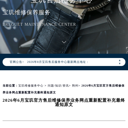
宝玑维修保养服务
BREGUET MAINTENANCE CENTER
2026年8月宝玑中国区售后服务网络优化升级公告
2026年8月宝玑全国官方售后客户服务热线：400-886-1507
宝玑官方全国统一服务热线400-886-1507，服务覆盖中国大陆、香港、澳门、台湾全部区域（非大陆需加拨“+86”）
2026年8月宝玑售后服务中心最新网点地址：
▲
官网公告>
北京市朝阳区建国门外大街甲6号华熙国际中心写字楼D座11层1102室（北京总部）（需提前预约）
▼
北京市东城区东长安街1号东方广场写字楼W3座6层602室（需提前预约）
天津市和平区赤峰道136号天津国际金融中心写字楼26层2603室（需提前预约）
当前位置：
宝玑维修服务中心
>
问题/知识/资讯
>
荆州
> 2026年6月宝玑官方售后维修保
上海市徐汇区虹桥路3号港汇中心写字楼2座37层3705室（需提前预约）
养业务网点重新配置补充最终通知原文
上海市黄浦区南京东路299号宏伊国际广场写字楼8层806室（需提前预约）
2026年6月宝玑官方售后维修保养业务网点重新配置补充最终
南京市秦淮区中山南路1号（新街口）南京中心写字楼22层C1-1室（需提前预约）
通知原文
常州市新北区龙锦路1590号现代传媒中心写字楼5号楼10层1008室（需提前预约）
徐州市鼓楼区淮海东路29号苏宁广场IFC国际金融中心写字楼35层3508室（需提前预约）
扬州市邗江区国展路29号星耀天地写字楼1号楼18层1803室（需提前预约）