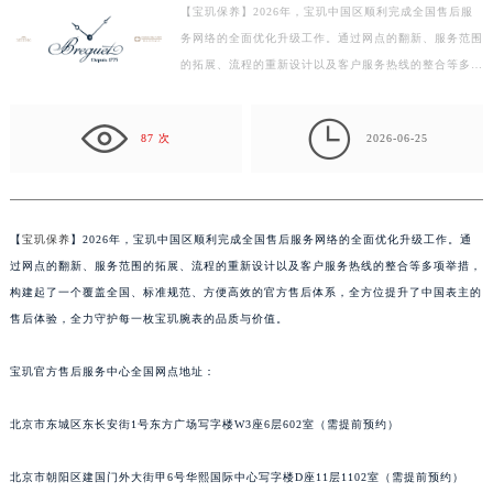
【宝玑保养】2026年，宝玑中国区顺利完成全国售后服
盐城市盐都区世纪大道5号盐城金融城写字楼1号楼16层1604室（需提前预约）
务网络的全面优化升级工作。通过网点的翻新、服务范围
泰州市海陵区永定东路399号置地商务中心东塔写字楼（华润万象城）17层1706室（需提前预约）
的拓展、流程的重新设计以及客户服务热线的整合等多项
宁波市江北区大闸南路500号来福士广场办公楼20层2009室（需提前预约）
举措，构建起了一个覆盖全国、标准规范、方便高效的
杭州市上城区钱江路1366号华润大厦写字楼A座5层503-5室（需提前预约）
官…

87 次
2026-06-25
金华市金东区东市南街777号金华万达广场写字楼4号楼22层2209室（需提前预约）
绍兴市越城区胜利东路379号世茂天际中心写字楼8层805室（需提前预约）
嘉兴市南湖区广益路705号嘉兴世界贸易中心写字楼A座13层1304室（需提前预约）
南昌市红谷滩新区红谷中大道998号绿地双子塔（中央广场）A1座办公楼14层07室（需提前预约）
【
宝玑保养
】2026年，宝玑中国区顺利完成全国售后服务网络的全面优化升级工作。通
过网点的翻新、服务范围的拓展、流程的重新设计以及客户服务热线的整合等多项举措，
济南市历下区经十路11111号华润中心写字楼（万象城）15层1508室（需提前预约）
构建起了一个覆盖全国、标准规范、方便高效的官方售后体系，全方位提升了中国表主的
广州市天河区天河路230号万菱汇国际中心写字楼A塔7层704室（需提前预约）
售后体验，全力守护每一枚宝玑腕表的品质与价值。
广州市越秀区环市东路371-375号世界贸易中心大厦南塔写字楼15层07室（需提前预约）
深圳市罗湖区深南东路5001号华润大厦写字楼17层1701室（需提前预约）
宝玑官方售后服务中心全国网点地址：
惠州市惠城区江北文昌一路7号华贸大厦写字楼1座30层05室（需提前预约）
厦门市思明区湖滨东路95号华润大厦写字楼B座11层1104室（需提前预约）
北京市东城区东长安街1号东方广场写字楼W3座6层602室（需提前预约）
福州市鼓楼区五四路128-1号恒力城写字楼15层03室（需提前预约）
北京市朝阳区建国门外大街甲6号华熙国际中心写字楼D座11层1102室（需提前预约）
成都市锦江区人民东路6号SAC东原中心写字楼24层2406B室（需提前预约）