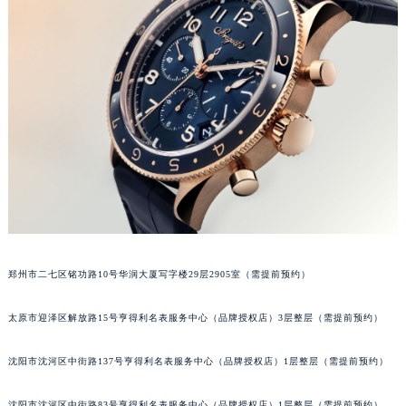
吉林省四平市铁东区紫气大路与南九经街交汇处宝玑售后服务中心（需提前预约）
吉林省松原市宁江区五环大街宝玑售后服务中心（需提前预约）
吉林省通化市东昌区环通乡江南大街宝玑售后服务中心（需提前预约）
吉林省延边市延吉市解放路宝玑售后服务中心（需提前预约）
辽宁省鞍山市铁东区站前街宝玑售后服务中心（需提前预约）
辽宁省本溪市平山区胜利路宝玑售后服务中心（需提前预约）
辽宁省朝阳市双塔区新华路宝玑售后服务中心（需提前预约）
辽宁省丹东市振兴区七经街宝玑售后服务中心（需提前预约）
辽宁省抚顺市新抚区东一路宝玑售后服务中心（需提前预约）
辽宁省阜新市海州区解放大街宝玑售后服务中心（需提前预约）
辽宁省葫芦岛市连山区中央路宝玑售后服务中心（需提前预约）
郑州市二七区铭功路10号华润大厦写字楼29层2905室（需提前预约）
辽宁省锦州市古塔区中央大街宝玑售后服务中心（需提前预约）
太原市迎泽区解放路15号亨得利名表服务中心（品牌授权店）3层整层（需提前预约）
辽宁省辽阳市白塔区新运大街宝玑售后服务中心（需提前预约）
辽宁省盘锦市兴隆台区石油大街宝玑售后服务中心（需提前预约）
沈阳市沈河区中街路137号亨得利名表服务中心（品牌授权店）1层整层（需提前预约）
辽宁省铁岭市银州区南马路宝玑售后服务中心（需提前预约）
辽宁省营口市站前区市府路与渤海大街交叉口宝玑售后服务中心（需提前预约）
沈阳市沈河区中街路83号亨得利名表服务中心（品牌授权店）1层整层（需提前预约）