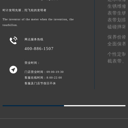
生锈维修
新疆维吾尔自治区阿拉尔市胜利大道宝玑售后服务中心（需提前预约）
时计发明先驱，陀飞轮的发明者
表带生锈
新疆维吾尔自治区阿拉山口市友好路宝玑售后服务中心（需提前预约）
表带划痕
The inventor of the meter when the invention, the
新疆维吾尔自治区阿勒泰市解放路宝玑售后服务中心（需提前预约）
tourbillon.
磕碰摔坏
新疆维吾尔自治区阿图什市光明路宝玑售后服务中心（需提前预约）
保养价格

新疆维吾尔自治区白杨市军垦路宝玑售后服务中心（需提前预约）
网点服务热线
全面保养
新疆维吾尔自治区北屯市团结路宝玑售后服务中心（需提前预约）
400-886-1507
个性定制
新疆维吾尔自治区博乐市博乐市北京路宝玑售后服务中心（需提前预约）
截表带、
新疆维吾尔自治区昌吉市延安北路宝玑售后服务中心（需提前预约）
营业时间：

新疆维吾尔自治区阜康市博峰路宝玑售后服务中心（需提前预约）
门店营业时间：09:00-19:30
客服在线时间：8:00-22:00
新疆维吾尔自治区哈密市伊州区建国北路宝玑售后服务中心（需提前预约）
客服及门店节假日不休
新疆维吾尔自治区和田市和田市北京西路宝玑售后服务中心（需提前预约）
新疆维吾尔自治区胡杨河市胡杨河市胡杨路宝玑售后服务中心（需提前预约）
新疆维吾尔自治区霍尔果斯市亚欧北路宝玑售后服务中心（需提前预约）
新疆维吾尔自治区喀什市解放北路宝玑售后服务中心（需提前预约）
新疆维吾尔自治区可克达拉市幸福路宝玑售后服务中心（需提前预约）
新疆维吾尔自治区克拉玛依市克拉玛依区友谊路宝玑售后服务中心（需提前预约）