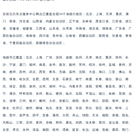
福建省漳州市龙文区步港路宝玑售后服务中心（需提前预约）
目前
宝玑售后
服务中心网点已覆盖全国34个省级行政区：北京、上海、天津、重庆、澳
江苏省常州市新北区龙锦路1590号现代传媒中心5号楼10层1008室宝玑售后服务中心（需提前预约）
门、香港、河北省、山西省、内蒙古自治区、辽宁省、吉林省、黑龙江省、江苏省、浙江
江苏省淮安市清江浦区淮海北路宝玑售后服务中心（需提前预约）
省、安徽省、福建省、江西省、山东省、台湾省、河南省、湖北省、湖南省、广东省、广
江苏省连云港市海州区通灌北路宝玑售后服务中心（需提前预约）
西壮族自治区、海南省、四川省、贵州省、云南省、西藏自治区、陕西省、甘肃省、青海
江苏省南京市秦淮区中山南路1号南京中心22层22-C1-C3室宝玑售后服务中心（需提前预约）
省、宁夏回族自治区、新疆维吾尔自治区；
江苏省宿迁市宿城区西湖路宝玑售后服务中心（需提前预约）
江苏省泰州市海陵区永定东路399号置地商务中心东塔（华润万象城）17层1706室宝玑售后服务中心（需提前预约）
地级市已覆盖：北京、上海、广州、深圳、成都、杭州、天津、南京、重庆、郑州、长
沙、宁波、厦门、福州、南昌、金华、嘉兴、扬州、常州、绍兴、徐州、盐城、泰州、济
江苏省徐州市鼓楼区淮海东路29号苏宁广场IFC国际金融中心35层3508室宝玑售后服务中心（需提前预约）
南、惠州、苏州、武汉、西安、青岛、无锡、温州、沈阳、大连、海口、三亚、佛山、东
江苏省盐城市盐都区世纪大道5号盐城金融城写字楼1号楼16层1604室宝玑售后服务中心（需提前预约）
莞、珠海、哈尔滨、合肥、昆明、太原、石家庄、南宁、南通、长春、烟台、唐山、廊
江苏省扬州市邗江区国展路29号星耀天地写字楼1号楼18层1803室宝玑售后服务中心（需提前预约）
坊、保定、贵阳、泉州、台州、湖州、中山、乌鲁木齐、洛阳、邯郸、秦皇岛、澳门、西
江苏省镇江市京口区中山东路宝玑售后服务中心（需提前预约）
宁、潍坊、呼和浩特、沧州、鞍山、赣州、临沂、岳阳、平顶山、镇江、桂林、芜湖、汕
江西省抚州市临川区赣东大道宝玑售后服务中心（需提前预约）
头、淄博、兰州、银川、郴州、大庆、张家口、衡阳、焦作、周口、邵阳、亳州、新乡、
江西省赣州市章贡区文清路宝玑售后服务中心（需提前预约）
衡水、牡丹江、德州、聊城、包头、淮安、宜昌、许昌、邢台、宿迁、丽水、蚌埠、上
饶、晋中、葫芦岛、四平、宜春、滁州、大同、舟山、绵阳、天水、德阳、承德、绥化、
江西省吉安市吉州区井冈山大道宝玑售后服务中心（需提前预约）
马鞍山、三明、滨州、黄冈、赤峰、荆州、通化、鸡西、佳木斯、黑河、连云港、阜阳、
江西省景德镇市珠山区珠山中路宝玑售后服务中心（需提前预约）
吉安、枣庄、永州、清远、揭阳、梧州、渭南、延安、长治、运城、淮南、莆田、荆门、
江西省九江市浔阳区浔阳路宝玑售后服务中心（需提前预约）