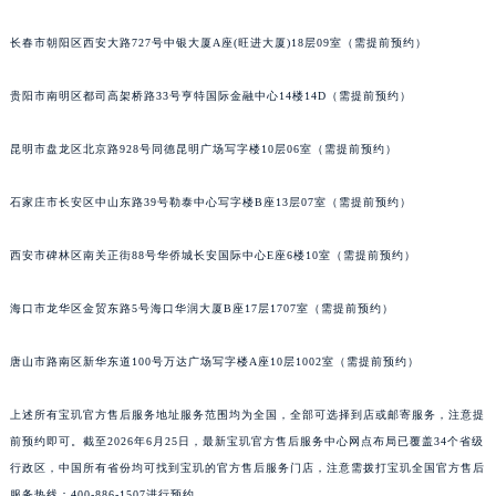
安徽省滁州市琅琊区南谯北路宝玑售后服务中心（需提前预约）
长春市朝阳区西安大路727号中银大厦A座(旺进大厦)18层09室（需提前预约）
安徽省阜阳市颍州区颍州北路宝玑售后服务中心（需提前预约）
安徽省淮北市相山区淮海路宝玑售后服务中心（需提前预约）
贵阳市南明区都司高架桥路33号亨特国际金融中心14楼14D（需提前预约）
安徽省淮南市田家庵区国庆中路宝玑售后服务中心（需提前预约）
安徽省黄山市屯溪区黄山西路宝玑售后服务中心（需提前预约）
昆明市盘龙区北京路928号同德昆明广场写字楼10层06室（需提前预约）
安徽省六安市金安区解放中路宝玑售后服务中心（需提前预约）
石家庄市长安区中山东路39号勒泰中心写字楼B座13层07室（需提前预约）
安徽省马鞍山市雨山区湖南西路宝玑售后服务中心（需提前预约）
安徽省宿州市埇桥区人民中路宝玑售后服务中心（需提前预约）
西安市碑林区南关正街88号华侨城长安国际中心E座6楼10室（需提前预约）
安徽省铜陵市铜官区石城大道宝玑售后服务中心（需提前预约）
安徽省芜湖市镜湖区中山路步行街宝玑售后服务中心（需提前预约）
海口市龙华区金贸东路5号海口华润大厦B座17层1707室（需提前预约）
安徽省宣城市宣州区叠嶂西路宝玑售后服务中心（需提前预约）
唐山市路南区新华东道100号万达广场写字楼A座10层1002室（需提前预约）
福建省龙岩市新罗区九一南路宝玑售后服务中心（需提前预约）
福建省南平市建阳区人民西路宝玑售后服务中心（需提前预约）
上述所有宝玑官方售后服务地址服务范围均为全国，全部可选择到店或邮寄服务，注意提
福建省宁德市蕉城区天湖东路宝玑售后服务中心（需提前预约）
前预约即可。截至2026年6月25日，最新宝玑官方售后服务中心网点布局已覆盖34个省级
福建省莆田市城厢区霞林街道荔华东大道宝玑售后服务中心（需提前预约）
行政区，中国所有省份均可找到宝玑的官方售后服务门店，注意需拨打宝玑全国官方售后
福建省三明市三元区东乾二路宝玑售后服务中心（需提前预约）
服务热线：400-886-1507进行预约。