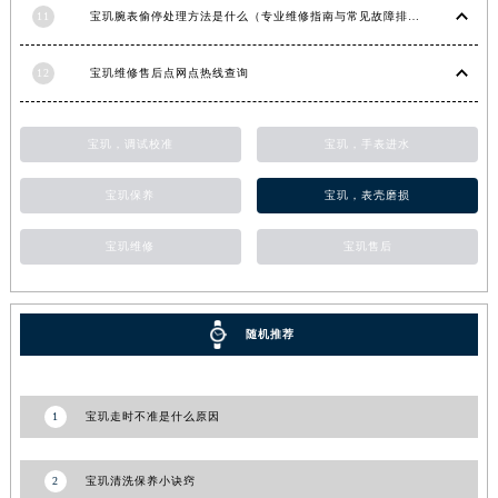
11
宝玑腕表偷停处理方法是什么（专业维修指南与常见故障排查）
甘肃省金昌市金川区北京路宝玑售后服务中心（需提前预约）
甘肃省酒泉市肃州区西大街宝玑售后服务中心（需提前预约）
12
宝玑维修售后点网点热线查询
甘肃省临夏市城南街道团结路宝玑售后服务中心（需提前预约）
甘肃省陇南市武都区人民路宝玑售后服务中心（需提前预约）
宝玑，调试校准
宝玑，手表进水
甘肃省平凉市崆峒区西大街宝玑售后服务中心（需提前预约）
甘肃省庆阳市西峰区南大街宝玑售后服务中心（需提前预约）
宝玑保养
宝玑，表壳磨损
甘肃省天水市秦州区民主路宝玑售后服务中心（需提前预约）
甘肃省武威市凉州区迎宾路宝玑售后服务中心（需提前预约）
宝玑维修
宝玑售后
甘肃省张掖市甘州区民乐北路宝玑售后服务中心（需提前预约）
宁夏回族自治区固原市原州区文化街宝玑售后服务中心（需提前预约）
随机推荐
宁夏回族自治区石嘴山市大武口区贺兰山路宝玑售后服务中心（需提前预约）
宁夏回族自治区吴忠市利通区开元大道宝玑售后服务中心（需提前预约）
宁夏回族自治区银川市兴庆区新华东路97号新百中心C馆一层C1-18号商铺宝玑售后服务中心（需提前预约）
1
宝玑走时不准是什么原因
宁夏回族自治区中卫市沙坡头区鼓楼东街宝玑售后服务中心（需提前预约）
青海省果洛藏族自治州玛沁县团结路宝玑售后服务中心（需提前预约）
2
宝玑清洗保养小诀窍
青海省海北藏族自治州海晏县将军路宝玑售后服务中心（需提前预约）