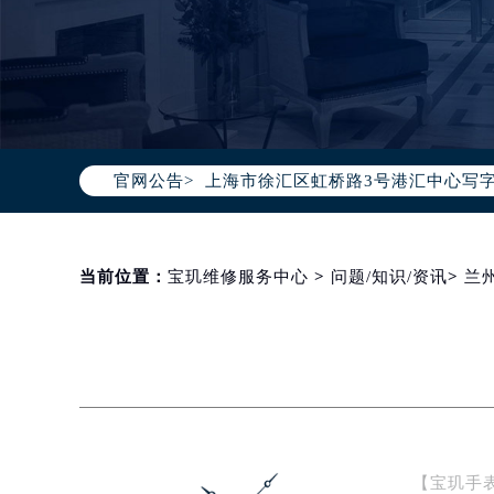
2026年8月宝玑售后服务中心最新网
北京市朝阳区建国门外大街甲6号华熙
北京市东城区东长安街1号东方广场写
天津市和平区赤峰道136号天津国际金
上海市徐汇区虹桥路3号港汇中心写字楼
官网公告>
上海市黄浦区南京东路299号宏伊国
南京市秦淮区中山南路1号（新街口）
常州市新北区龙锦路1590号现代传媒
徐州市鼓楼区淮海东路29号苏宁广场I
当前位置：
宝玑维修服务中心
>
问题/知识/资讯
>
兰
扬州市邗江区国展路29号星耀天地写字
盐城市盐都区世纪大道5号盐城金融城写
泰州市海陵区永定东路399号置地商
宁波市江北区大闸南路500号来福士广
杭州市上城区钱江路1366号华润大厦
金华市金东区东市南街777号金华万达
【宝玑手
绍兴市越城区胜利东路379号世茂天