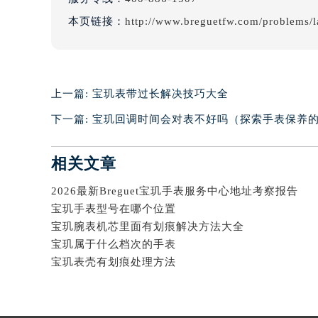
辽宁省朝阳市双塔区新华路宝玑售后
本页链接：
http://www.breguetfw.com/problems/
辽宁省丹东市振兴区七经街宝玑售后
辽宁省抚顺市新抚区东一路宝玑售后
辽宁省阜新市海州区解放大街宝玑售
上一篇:
宝玑表带过长解决技巧大全
辽宁省葫芦岛市连山区中央路宝玑售
辽宁省锦州市古塔区中央大街宝玑售
下一篇:
宝玑回调时间会对表不好吗（探索手表保养
辽宁省辽阳市白塔区新运大街宝玑售
辽宁省盘锦市兴隆台区石油大街宝玑
相关文章
辽宁省铁岭市银州区南马路宝玑售后
2026最新Breguet宝玑手表服务中心地址考察报告
辽宁省营口市站前区市府路与渤海大
宝玑手表型号在哪个位置
辽宁省沈阳市沈河区中街路137号亨
宝玑腕表机芯里面有划痕解决方法大全
辽宁省沈阳市沈河区中街路83号亨
宝玑属于什么档次的手表
北京市朝阳区建国门外大街甲6号华熙
宝玑表壳有划痕处理方法
北京市东城区东长安街1号王府井东方
河北省保定市竞秀区朝阳北大街北国
内蒙古自治区阿拉善盟市左旗土尔扈