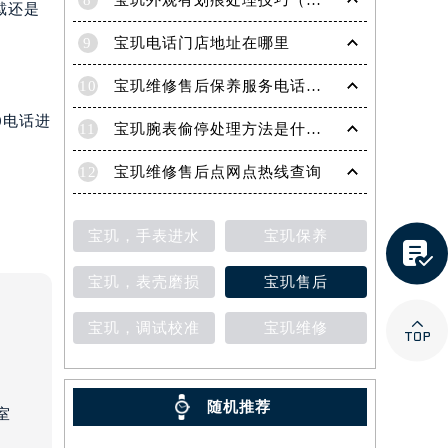
8
宝玑外观有划痕处理技巧（轻松修复爱表的实用方法）
戴还是
9
宝玑电话门店地址在哪里
10
宝玑维修售后保养服务电话是多少
0电话进
11
宝玑腕表偷停处理方法是什么（专业维修指南与常见故障排查）
12
宝玑维修售后点网点热线查询
提前预约）
宝玑，手表进水
宝玑保养

宝玑，表壳磨损
宝玑售后

宝玑，调试校准
宝玑维修
随机推荐
室