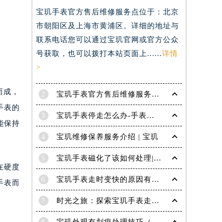
宝玑手表官方售后维修服务点位于：北京
市朝阳区及上海市黄浦区。详细的地址与
联系电话您可以通过宝玑官网或官方公众
号获取，也可以拨打本站页面上......
详情
>
而成，
2
宝玑手表官方售后维修服务点电话是多少？
手表的
3
宝玑手表停走怎么办-手表停走的解决方法
能保持
4
宝玑维修保养服务介绍 | 宝玑
5
宝玑手表磁化了该如何处理|宝玑技师为您讲解
在硬度
6
宝玑手表走时变快的原因有哪些？
手表而
7
时光之旅：探索宝玑手表走时的秘密