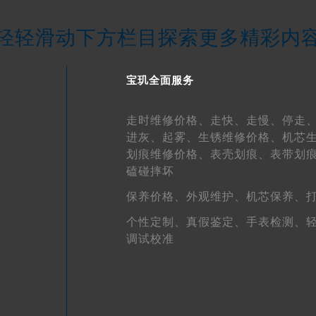
街宝玑售后服务中心（需提前预约）
轻轻滑动下方栏目探索更多精彩内
3号王府井百货名表维修宝玑售后服务中心（需提前预约）
玑售后服务中心（需提前预约）
霍洛街宝玑售后服务中心（需提前预约）
宝玑全面服务
央街宝玑售后服务中心（需提前预约）
街宝玑售后服务中心（需提前预约）
走时维修价格、
走快、
走慢、
停走
路宝玑售后服务中心（需提前预约）
进灰、
起雾、
生锈维修价格、
机芯
划痕维修价格、
表壳划痕、
表带划
大街宝玑售后服务中心（需提前预约）
磕碰摔坏
市光明街与额尔敦路交叉口宝玑售后服务中心（需提前预约）
安大街宝玑售后服务中心（需提前预约）
保养价格、
外观维护、
机芯保养、
服务中心（需提前预约）
个性定制、
真假鉴定、
手表检测、
务中心（需提前预约）
调试校准
服务中心（需提前预约）
服务中心（需提前预约）
街交叉口宝玑售后服务中心（需提前预约）
街交汇处宝玑售后服务中心（需提前预约）