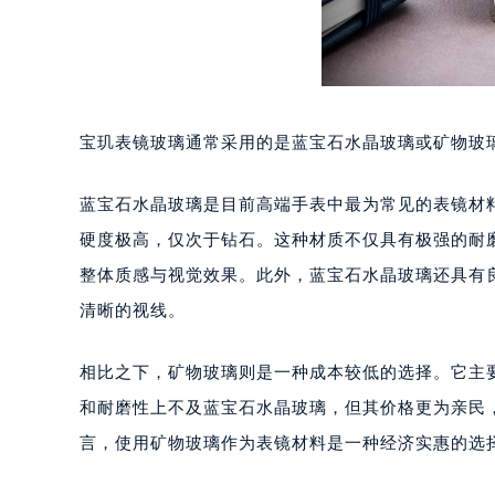
乌鲁木齐市天山区红山路26号时代广场
温州市鹿城区锦绣路1067号置信广场
哈尔滨市道里区友谊西路600号富力中
大连市中山区人民路15号国际金融大
宝玑表镜玻璃通常采用的是蓝宝石水晶玻璃或矿物玻
佛山市禅城区季华五路57号万科金融中
东莞市东城街道鸿福东路1号民盈国贸
蓝宝石水晶玻璃是目前高端手表中最为常见的表镜材料
无锡市梁溪区人民中路139号恒隆广场
硬度极高，仅次于钻石。这种材质不仅具有极强的耐
南通市崇川区工农路57号圆融广场写字
苏州市苏州工业园区星港街199号苏州
整体质感与视觉效果。此外，蓝宝石水晶玻璃还具有
武汉市江汉区解放大道686号世界贸易
清晰的视线。
南宁市青秀区金湖路59号地王大厦12
合肥市蜀山区潜山路111号万象城华润
相比之下，矿物玻璃则是一种成本较低的选择。它主
泉州市丰泽区宝洲路729号浦西万达中
和耐磨性上不及蓝宝石水晶玻璃，但其价格更为亲民
青岛市南区山东路6号华润大厦B座2
言，使用矿物玻璃作为表镜材料是一种经济实惠的选
烟台市芝罘区胜利路139号万达金融中
长春市朝阳区西安大路727号中银大厦