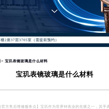
点地址：
国际中心写字楼D座11层1102室（北京总部）（需提前预约）
字楼W3座6层602室（需提前预约）
融中心写字楼26层2603室（需提前预约）
2座37层3705室（需提前预约）
际广场写字楼8层806室（需提前预约）
南京中心写字楼22层C1-1室（需提前预约）
中心写字楼5号楼10层1008室（需提前预约）
FC国际金融中心写字楼35层3508室（需提前预约）
州
> 宝玑表镜玻璃是什么材料
楼1号楼18层1803室（需提前预约）
宝玑表镜玻璃是什么材料
字楼1号楼16层1604室（需提前预约）
务中心东塔写字楼（华润万象城）17层1706室（需提前预约）
场办公楼20层2009室（需提前预约）
写字楼A座5层503-5室（需提前预约）
广场写字楼4号楼22层2209室（需提前预约）
表官方售后维修服务点】宝玑作为世界钟表业的先驱之一，其手
际中心写字楼8层805室（需提前预约）