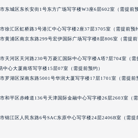
售后服务中心（需提前预约）
市东城区东长安街1号东方广场写字楼W3座6层602室（需提前
玑售后服务中心（需提前预约）
玑售后服务中心（需提前预约）
徐汇区虹桥路3号港汇中心写字楼2座37层3705室（需提前预
路交叉口宝玑售后服务中心（需提前预约）
市黄浦区南京东路299号宏伊国际广场写字楼8层806室（需提
后服务中心（需提前预约）
后服务中心（需提前预约）
市天河区天河路230号万菱汇国际中心写字楼A塔7层704室（需
后服务中心（需提前预约）
服务中心（需提前预约）
界贸易中心大厦南塔写字楼15层07室（需提前预约）
后服务中心（需提前预约）
罗湖区深南东路5001号华润大厦写字楼17层1701室（需提前
玑售后服务中心（需提前预约）
经街交汇处宝玑售后服务中心（需提前预约）
和平区赤峰道136号天津国际金融中心写字楼26层2603室（
后服务中心（需提前预约）
宝玑售后服务中心（需提前预约）
锦江区人民东路6号SAC东原中心写字楼24层2406B室（需提
服务中心（需提前预约）
服务中心（需提前预约）
服务中心（需提前预约）