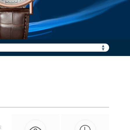
▲
▼
表