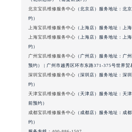
黑龙江省七台河市桃山区大同街宝玑
北京宝玑维修服务中心
（北京店）服务地址：北京
黑龙江省齐齐哈尔市龙沙区龙华路宝
约）
黑龙江省双鸭山市尖山区新兴大街宝
上海宝玑维修服务中心
（上海店）服务地址：上海市
黑龙江省绥化市北林区新华街与康庄
上海宝玑维修服务中心
（上海店）服务地址：上海
黑龙江省伊春市伊美区通河路宝玑售
约）
吉林省白城市洮北区明仁南街宝玑售
广州宝玑维修服务中心
（广州店）服务地址：广州
吉林省白山市浑江区浑江大街宝玑售
吉林省吉林市船营区河南街宝玑售后
预约） | 广州市越秀区环市东路371-375号世
吉林省辽源市龙山区人民大街宝玑售
深圳宝玑维修服务中心
（深圳店）服务地址：深圳市
吉林省梅河口市新华街道梅河大街宝
约）
吉林省四平市铁东区紫气大路与南九
天津宝玑维修服务中心
（天津店）服务地址：天津市
吉林省松原市宁江区五环大街宝玑售
前预约）
吉林省通化市东昌区环通乡江南大街
成都宝玑维修服务中心
（成都店）服务地址：成都市
吉林省延边市延吉市解放路宝玑售后
约）
辽宁省鞍山市铁东区站前街宝玑售后
辽宁省本溪市平山区胜利路宝玑售后
服务专线：
400-886-1507