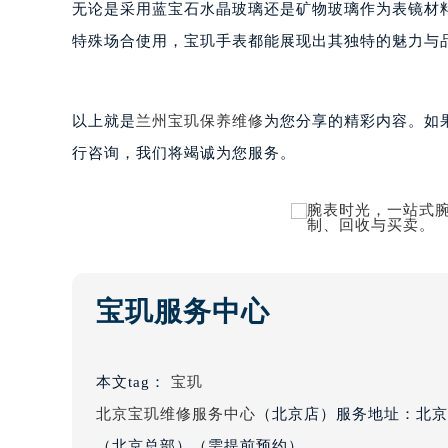
无论是采用蓝宝石水晶玻璃还是矿物玻璃作为表镜材
贵阳市南明区都司高架桥路33号亨特
特殊场合使用，宝玑手表都能展现出其独特的魅力与
昆明市盘龙区北京路928号同德昆明
石家庄市长安区中山东路39号勒泰中
西安市碑林区南关正街88号华侨城长
以上就是
兰州宝玑保养维修
为您分享的精彩内容。如
海口市龙华区金贸东路5号海口华润大厦
行咨询，我们将竭诚为您服务。
唐山市路南区新华东道100号万达广场
台州市椒江区东海大道1800号腾达中
内蒙古自治区呼和浩特市玉泉区大学西
甘肃省兰州市七里河区西津西路16号兰
重庆市解放碑渝中区民权路28号英利
黑龙江省大庆市萨尔图区会战大街宝
宝玑服务中心
黑龙江省鹤岗市向阳区红军路宝玑售
黑龙江省黑河市爱辉区中央街宝玑售
本文tag：
宝玑
黑龙江省鸡西市鸡冠区红军路宝玑售
北京宝玑维修服务中心
（北京店）服务地址：北京
黑龙江省佳木斯市向阳区长安路宝玑
黑龙江省牡丹江市东安区太平路宝玑
（北京总部）（需提前预约）