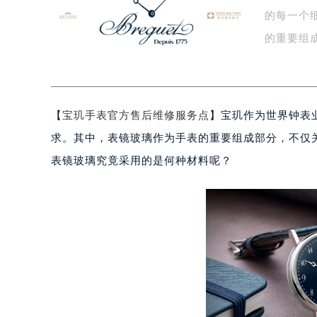
的每一个
嘉兴市南湖区广益路705号嘉兴世界贸
南昌市红谷滩新区红谷中大道998号
的重要组
济南市历下区经十路11111号华润中
舒…
广州市天河区天河路230号万菱汇国
广州市越秀区环市东路371-375号
【
宝玑手表官方售后维修服务点
】宝玑作为世界钟表
深圳市罗湖区深南东路5001号华润大
惠州市惠城区江北文昌一路7号华贸大
求。其中，表镜玻璃作为手表的重要组成部分，不仅
厦门市思明区湖滨东路95号华润大厦写
表镜玻璃究竟采用的是何种材料呢？
福州市鼓楼区五四路128-1号恒力城
成都市锦江区人民东路6号SAC东原中
重庆市江北区观音桥步行街2号融恒时
长沙市芙蓉区定王台街道建湘路393
郑州市二七区铭功路10号华润大厦写字
太原市迎泽区解放路15号亨得利名
沈阳市沈河区中街路137号亨得利名
沈阳市沈河区中街路83号亨得利名