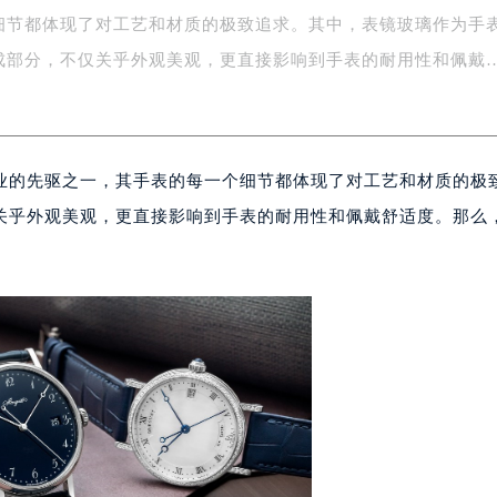
细节都体现了对工艺和材质的极致追求。其中，表镜玻璃作为手
易中心写字楼A座13层1304室（需提前预约）
绿地双子塔（中央广场）A1座办公楼14层07室（需提前预约）
成部分，不仅关乎外观美观，更直接影响到手表的耐用性和佩戴
心写字楼（万象城）15层1508室（需提前预约）
际中心写字楼A塔7层704室（需提前预约）
世界贸易中心大厦南塔写字楼15层07室（需提前预约）
业的先驱之一，其手表的每一个细节都体现了对工艺和材质的极
厦写字楼17层1701室（需提前预约）
厦写字楼1座30层05室（需提前预约）
关乎外观美观，更直接影响到手表的耐用性和佩戴舒适度。那么
字楼B座11层1104室（需提前预约）
写字楼15层03室（需提前预约）
心写字楼24层2406B室（需提前预约）
代广场写字楼9层902室（需提前预约）
号世茂环球金融中心写字楼（芙蓉广场）10层13室（需提前预约
楼29层2905室（需提前预约）
表服务中心（品牌授权店）3层整层（需提前预约）
表服务中心（品牌授权店）1层整层（需提前预约）
表服务中心（品牌授权店）1层整层（需提前预约）