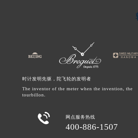
内蒙古自治区巴彦淖尔市临河区新华
内蒙古自治区包头市青山区幸福路甲
内蒙古自治区赤峰市红山区哈达街宝
内蒙古自治区鄂尔多斯市东胜区伊金
内蒙古自治区呼伦贝尔市海拉尔区中
内蒙古自治区通辽市科尔沁区明仁大
内蒙古自治区乌海市海勃湾区人民南
内蒙古自治区乌兰察布市集宁区恩和
内蒙古自治区锡林郭勒盟市锡林浩特
时计发明先驱，陀飞轮的发明者
内蒙古自治区兴安盟市乌兰浩特市兴
The inventor of the meter when the invention, the
山西省大同市平城区迎宾街宝玑售后
tourbillon.
山西省晋城市城区黄华街宝玑售后服
山西省晋中市榆次区顺城街宝玑售后

网点服务热线
山西省临汾市尧都区解放路宝玑售后
400-886-1507
山西省吕梁市离石区永宁中路与建设
山西省朔州市朔城区怡西路与鄯阳西