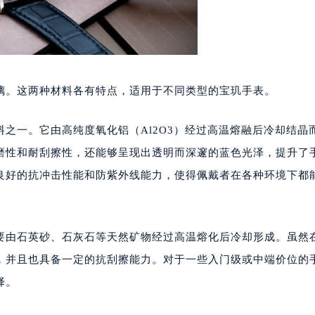
（CCMALL）C座17层17-B（需提前预约）
10层1015室（需提前预约）
心T2座写字楼29层03室（需提前预约）
厦7层G室（需提前预约）
璃。这两种材料各有特点，适用于不同类型的宝玑手表。
心C座12层1205室（需提前预约）
中心T1写字楼9层907室（需提前预约）
之一。它由高纯度氧化铝（Al2O3）经过高温熔融后冷却结晶
写字楼1座11层1104室（需提前预约）
磨性和耐刮擦性，还能够呈现出透明而深邃的蓝色光泽，提升了
楼16层1603室（需提前预约）
中心办公楼C座22层08室（需提前预约）
良好的抗冲击性能和防紫外线能力，使得佩戴者在各种环境下都
大厦38层09室（需提前预约）
楼1224室（需提前预约）
大厦B座12楼03室（需提前预约）
要由石英砂、石灰石等天然矿物经过高温熔化后冷却形成。虽然
心写字楼A座7楼709室（需提前预约）
，并且也具备一定的抗刮擦能力。对于一些入门级或中端价位的
2层04室（需提前预约）
择。
心A座907室（需提前预约）
A座(旺进大厦)18层09室（需提前预约）