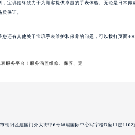
料，宝玑始终致力于为顾客提供卓越的手表体验。无论是日常佩
国际金融中心14楼14D（需提前预约）
品质保证。
广场写字楼10层06室（需提前预约）
心写字楼B座13层07室（需提前预约）
安国际中心E座6楼10室（需提前预约）
果您还有其他关于宝玑手表维护和保养的问题，可以拨打页面40
B座17层1707室（需提前预约）
写字楼A座10层1002室（需提前预约）
心东1幢20楼2002室（需提前预约）
街70号华润万象城写字楼（鄂尔多斯大厦）23层2326室（需
州中心写字楼21层2102室（需提前预约）
国际金融中心写字楼20层01室（需提前预约）
玑售后服务中心（需提前预约）
后服务中心（需提前预约）
后服务中心（需提前预约）
后服务中心（需提前预约）
市朝阳区建国门外大街甲6号华熙国际中心写字楼D座11层1102
售后服务中心（需提前预约）
售后服务中心（需提前预约）