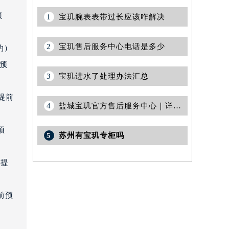
预
1
宝玑腕表表带过长应该咋解决
2
宝玑售后服务中心电话是多少
约）
前预
3
宝玑进水了处理办法汇总
提前
4
盐城宝玑官方售后服务中心｜详细地址及24小时售后热线权威信息公告（2026年8月最新）
预
5
苏州有宝玑专柜吗
需提
前预