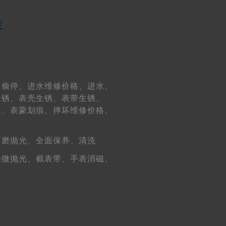
容
、
偷停、
进水维修价格、
进水、
生锈、
表壳生锈、
表带生锈、
痕、
表蒙划痕、
摔坏维修价格、
打磨抛光、
全面保养、
清洗
轻微抛光、
截表带、
手表消磁、