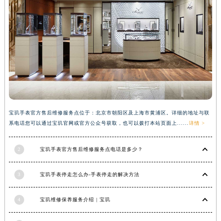
安徽省亳州市谯城区魏武大道宝玑售后服务中心（需提前预约）
安徽省池州市贵池区长江路宝玑售后服务中心（需提前预约）
安徽省滁州市琅琊区南谯北路宝玑售后服务中心（需提前预约）
安徽省阜阳市颍州区颍州北路宝玑售后服务中心（需提前预约）
安徽省淮北市相山区淮海路宝玑售后服务中心（需提前预约）
安徽省淮南市田家庵区国庆中路宝玑售后服务中心（需提前预约）
安徽省黄山市屯溪区黄山西路宝玑售后服务中心（需提前预约）
安徽省六安市金安区解放中路宝玑售后服务中心（需提前预约）
宝玑手表官方售后维修服务点位于：北京市朝阳区及上海市黄浦区。详细的地址与联
安徽省马鞍山市雨山区湖南西路宝玑售后服务中心（需提前预约）
系电话您可以通过宝玑官网或官方公众号获取，也可以拨打本站页面上......
详情 >
安徽省宿州市埇桥区人民中路宝玑售后服务中心（需提前预约）
安徽省铜陵市铜官区石城大道宝玑售后服务中心（需提前预约）
2
宝玑手表官方售后维修服务点电话是多少？
安徽省芜湖市镜湖区中山路步行街宝玑售后服务中心（需提前预约）
3
宝玑手表停走怎么办-手表停走的解决方法
安徽省宣城市宣州区叠嶂西路宝玑售后服务中心（需提前预约）
福建省龙岩市新罗区九一南路宝玑售后服务中心（需提前预约）
4
宝玑维修保养服务介绍 | 宝玑
福建省南平市建阳区人民西路宝玑售后服务中心（需提前预约）
福建省宁德市蕉城区天湖东路宝玑售后服务中心（需提前预约）