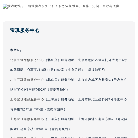
吉林省辽源市龙山区人民大街宝玑售后服务中心（需提前预约）
吉林省梅河口市新华街道梅河大街宝玑售后服务中心（需提前预约）
吉林省四平市铁东区紫气大路与南九经街交汇处宝玑售后服务中心（需提前预约）
宝玑服务中心
吉林省松原市宁江区五环大街宝玑售后服务中心（需提前预约）
吉林省通化市东昌区环通乡江南大街宝玑售后服务中心（需提前预约）
吉林省延边市延吉市解放路宝玑售后服务中心（需提前预约）
本文tag：
辽宁省鞍山市铁东区站前街宝玑售后服务中心（需提前预约）
北京宝玑维修服务中心
（北京店）服务地址：北京市朝阳区建国门外大街甲6号
辽宁省本溪市平山区胜利路宝玑售后服务中心（需提前预约）
华熙国际中心写字楼D座11层1102室（北京总部）（需提前预约）
辽宁省朝阳市双塔区新华路宝玑售后服务中心（需提前预约）
北京宝玑维修服务中心
（北京店）服务地址：北京市东城区东长安街1号东方广
辽宁省丹东市振兴区七经街宝玑售后服务中心（需提前预约）
场写字楼W3座6层602室（需提前预约）
辽宁省抚顺市新抚区东一路宝玑售后服务中心（需提前预约）
上海宝玑维修服务中心
（上海店）服务地址：上海市徐汇区虹桥路3号港汇中心
辽宁省阜新市海州区解放大街宝玑售后服务中心（需提前预约）
写字楼2座37层3705室（需提前预约）
辽宁省葫芦岛市连山区中央路宝玑售后服务中心（需提前预约）
辽宁省锦州市古塔区中央大街宝玑售后服务中心（需提前预约）
上海宝玑维修服务中心
（上海店）服务地址：上海市黄浦区南京东路299号宏伊
辽宁省辽阳市白塔区新运大街宝玑售后服务中心（需提前预约）
国际广场写字楼8层806室（需提前预约）
辽宁省盘锦市兴隆台区石油大街宝玑售后服务中心（需提前预约）