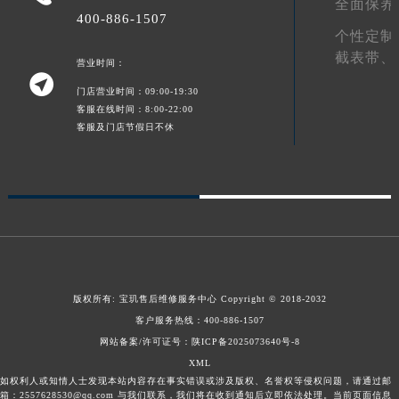
全面保养
400-886-1507
澳门特别行政区风顺堂区南湾大马路宝玑售后服务中心（需提前预约）
个性定制
澳门特别行政区花地玛堂区关闸广场宝玑售后服务中心（需提前预约）
截表带、
营业时间：
澳门特别行政区花王堂区大三巴商圈宝玑售后服务中心（需提前预约）

门店营业时间：09:00-19:30
澳门特别行政区嘉模堂区官也街宝玑售后服务中心（需提前预约）
客服在线时间：8:00-22:00
澳门省路氹城市金光大道宝玑售后服务中心（需提前预约）
客服及门店节假日不休
澳门特别行政区望德堂区塔石广场宝玑售后服务中心（需提前预约）
福建省福州市鼓楼区五四路128-1号恒力城写字楼15层03室宝玑售后服务中心（需提前预约）
福建省厦门市思明区湖滨东路95号万象城华润大厦B座11层1104室宝玑售后服务中心（需提前预约）
广东省潮州市潮安区新风路与潮汕路交汇处宝玑售后服务中心（需提前预约）
广东省广州市天河区天河路230号万菱汇国际中心A塔7层704室宝玑售后服务中心（需提前预约）
广东省广州市越秀区环市东路371-375号世界贸易中心大厦南塔15层1507室宝玑售后服务中心（需提前预约）
广东省河源市源城区越王大道宝玑售后服务中心（需提前预约）
版权所有:
宝玑售后维修服务中心
Copyright © 2018-2032
广东省惠州市惠城区江北文昌一路7号华贸大厦1座30层3005室宝玑售后服务中心（需提前预约）
客户服务热线：
400-886-1507
网站备案/许可证号：陕ICP备2025073640号-8
广东省江门市蓬江区广场西路宝玑售后服务中心（需提前预约）
XML
广东省揭阳市榕城进贤门步行街宝玑售后服务中心（需提前预约）
如权利人或知情人士发现本站内容存在事实错误或涉及版权、名誉权等侵权问题，请通过邮
广东省茂名市电白区水东街道迎宾大道宝玑售后服务中心（需提前预约）
箱：2557628530@qq.com 与我们联系，我们将在收到通知后立即依法处理。当前页面信息