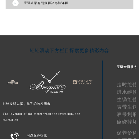
5
宝玑表蒙有划痕解决办法详解
山东省威海市环翠区新威海路89号振华商厦一楼名表维修宝玑售后服务中心（需提前预约）
山东省潍坊市奎文区东风东街宝玑售后服务中心（需提前预约）
山东省枣庄市滕州市北辛路与善国路交叉口宝玑售后服务中心（需提前预约）
山东省淄博市张店区金晶大道宝玑售后服务中心（需提前预约）
上海市黄浦区南京东路299号宏伊国际广场写字楼8层806室宝玑售后服务中心（需提前预约）
轻轻滑动下方栏目探索更多精彩内容
上海市徐汇区虹桥路3号港汇中心2座37层3705室宝玑售后服务中心（需提前预约）
浙江省杭州市上城区钱江路1366号华润大厦A座5层503-5室宝玑售后服务中心（需提前预约）
宝玑全面服务
浙江省湖州市吴兴区劳动路宝玑售后服务中心（需提前预约）
浙江省嘉兴市南湖区广益路705号嘉兴世界贸易中心A座13层1304室宝玑售后服务中心（需提前预约）
走时维修
浙江省金华市金东区东市南街777号金华万达广场4号楼22楼2209室宝玑售后服务中心（需提前预约）
进水维修
浙江省丽水市莲都区解放街宝玑售后服务中心（需提前预约）
生锈维修
浙江省宁波市江北区大闸南路500号来福士广场办公楼20层2009室宝玑售后服务中心（需提前预约）
时计发明先驱，陀飞轮的发明者
表带生锈
浙江省衢州市柯城区上街宝玑售后服务中心（需提前预约）
表带划痕
The inventor of the meter when the invention, the
浙江省绍兴市越城区胜利东路379号世茂天际中心写字楼8层805室宝玑售后服务中心（需提前预约）
tourbillon.
磕碰摔坏
浙江省舟山市定海区解放东路宝玑售后服务中心（需提前预约）
保养价格

网点服务热线
澳门特别行政区大堂区议事亭前地（新马路）宝玑售后服务中心（需提前预约）