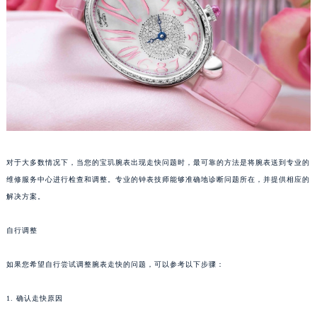
福州市鼓楼区五四路128-1号恒力城写字楼15层03室（需提前预约）
成都市锦江区人民东路6号SAC东原中心写字楼24层2406B室（需提前预约）
重庆市江北区观音桥步行街2号融恒时代广场写字楼9层902室（需提前预约）
长沙市芙蓉区定王台街道建湘路393号世茂环球金融中心写字楼（芙蓉广场）10层13室（需提前预约）
郑州市二七区铭功路10号华润大厦写字楼29层2905室（需提前预约）
太原市迎泽区解放路15号亨得利名表服务中心（品牌授权店）3层整层（需提前预约）
沈阳市沈河区中街路137号亨得利名表服务中心（品牌授权店）1层整层（需提前预约）
沈阳市沈河区中街路83号亨得利名表服务中心（品牌授权店）1层整层（需提前预约）
对于大多数情况下，当您的宝玑腕表出现走快问题时，最可靠的方法是将腕表送到专业的
乌鲁木齐市天山区红山路26号时代广场（CCMALL）C座17层17-B（需提前预约）
维修服务中心进行检查和调整。专业的钟表技师能够准确地诊断问题所在，并提供相应的
温州市鹿城区锦绣路1067号置信广场10层1015室（需提前预约）
解决方案。
哈尔滨市道里区友谊西路600号富力中心T2座写字楼29层03室（需提前预约）
自行调整
大连市中山区人民路15号国际金融大厦7层G室（需提前预约）
佛山市禅城区季华五路57号万科金融中心C座12层1205室（需提前预约）
如果您希望自行尝试调整腕表走快的问题，可以参考以下步骤：
东莞市东城街道鸿福东路1号民盈国贸中心T1写字楼9层907室（需提前预约）
无锡市梁溪区人民中路139号恒隆广场写字楼1座11层1104室（需提前预约）
1. 确认走快原因
南通市崇川区工农路57号圆融广场写字楼16层1603室（需提前预约）