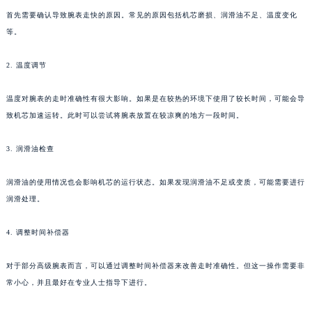
苏州市苏州工业园区星港街199号苏州中心办公楼C座22层08室（需提前预约）
首先需要确认导致腕表走快的原因。常见的原因包括机芯磨损、润滑油不足、温度变化
等。
武汉市江汉区解放大道686号世界贸易大厦38层09室（需提前预约）
南宁市青秀区金湖路59号地王大厦12楼1224室（需提前预约）
2. 温度调节
合肥市蜀山区潜山路111号万象城华润大厦B座12楼03室（需提前预约）
泉州市丰泽区宝洲路729号浦西万达中心写字楼A座7楼709室（需提前预约）
温度对腕表的走时准确性有很大影响。如果是在较热的环境下使用了较长时间，可能会导
青岛市南区山东路6号华润大厦B座22层04室（需提前预约）
致机芯加速运转。此时可以尝试将腕表放置在较凉爽的地方一段时间。
烟台市芝罘区胜利路139号万达金融中心A座907室（需提前预约）
3. 润滑油检查
长春市朝阳区西安大路727号中银大厦A座(旺进大厦)18层09室（需提前预约）
贵阳市南明区都司高架桥路33号亨特国际金融中心14楼14D（需提前预约）
润滑油的使用情况也会影响机芯的运行状态。如果发现润滑油不足或变质，可能需要进行
昆明市盘龙区北京路928号同德昆明广场写字楼10层06室（需提前预约）
润滑处理。
石家庄市长安区中山东路39号勒泰中心写字楼B座13层07室（需提前预约）
西安市碑林区南关正街88号华侨城长安国际中心E座6楼10室（需提前预约）
4. 调整时间补偿器
海口市龙华区金贸东路5号海口华润大厦B座17层1707室（需提前预约）
对于部分高级腕表而言，可以通过调整时间补偿器来改善走时准确性。但这一操作需要非
唐山市路南区新华东道100号万达广场写字楼A座10层1002室（需提前预约）
常小心，并且最好在专业人士指导下进行。
台州市椒江区东海大道1800号腾达中心东1幢20楼2002室（需提前预约）
内蒙古自治区呼和浩特市玉泉区大学西街70号华润万象城写字楼（鄂尔多斯大厦）23层2326室（需提前预约）