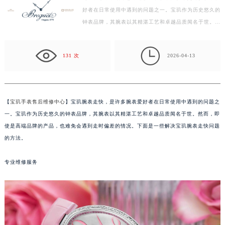
好者在日常使用中遇到的问题之一。宝玑作为历史悠久的
徐州市鼓楼区淮海东路29号苏宁广场IFC国际金融中心写字楼35层3508室（需提前预约）
钟表品牌，其腕表以其精湛工艺和卓越品质闻名于世。然
扬州市邗江区国展路29号星耀天地写字楼1号楼18层1803室（需提前预约）
而，即使是高端品牌的产品，也难免会遇到走时偏差的…
盐城市盐都区世纪大道5号盐城金融城写字楼1号楼16层1604室（需提前预约）

泰州市海陵区永定东路399号置地商务中心东塔写字楼（华润万象城）17层1706室（需提前预约）
131 次
2026-04-13
宁波市江北区大闸南路500号来福士广场办公楼20层2009室（需提前预约）
杭州市上城区钱江路1366号华润大厦写字楼A座5层503-5室（需提前预约）
金华市金东区东市南街777号金华万达广场写字楼4号楼22层2209室（需提前预约）
【
宝玑手表售后维修中心
】宝玑腕表走快，是许多腕表爱好者在日常使用中遇到的问题之
绍兴市越城区胜利东路379号世茂天际中心写字楼8层805室（需提前预约）
一。宝玑作为历史悠久的钟表品牌，其腕表以其精湛工艺和卓越品质闻名于世。然而，即
嘉兴市南湖区广益路705号嘉兴世界贸易中心写字楼A座13层1304室（需提前预约）
使是高端品牌的产品，也难免会遇到走时偏差的情况。下面是一些解决宝玑腕表走快问题
南昌市红谷滩新区红谷中大道998号绿地双子塔（中央广场）A1座办公楼14层07室（需提前预约）
的方法。
济南市历下区经十路11111号华润中心写字楼（万象城）15层1508室（需提前预约）
专业维修服务
广州市天河区天河路230号万菱汇国际中心写字楼A塔7层704室（需提前预约）
广州市越秀区环市东路371-375号世界贸易中心大厦南塔写字楼15层07室（需提前预约）
深圳市罗湖区深南东路5001号华润大厦写字楼17层1701室（需提前预约）
惠州市惠城区江北文昌一路7号华贸大厦写字楼1座30层05室（需提前预约）
厦门市思明区湖滨东路95号华润大厦写字楼B座11层1104室（需提前预约）