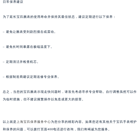
日常保养建议
甘肃省兰州市七里河区西津西路16号兰州中心写字楼21层2102室（需提前预约）
重庆市解放碑渝中区民权路28号英利国际金融中心写字楼20层01室（需提前预约）
为了延长宝玑腕表的使用寿命并保持其最佳状态，建议定期进行以下保养：
黑龙江省大庆市萨尔图区会战大街宝玑售后服务中心（需提前预约）
– 避免让腕表受到剧烈撞击或震动。
黑龙江省鹤岗市向阳区红军路宝玑售后服务中心（需提前预约）
黑龙江省黑河市爱辉区中央街宝玑售后服务中心（需提前预约）
– 避免长时间暴露在极端温度下。
黑龙江省鸡西市鸡冠区红军路宝玑售后服务中心（需提前预约）
黑龙江省佳木斯市向阳区长安路宝玑售后服务中心（需提前预约）
– 定期清洁并检查机芯。
黑龙江省牡丹江市东安区太平路宝玑售后服务中心（需提前预约）
黑龙江省七台河市桃山区大同街宝玑售后服务中心（需提前预约）
– 根据制造商建议定期送修专业保养。
黑龙江省齐齐哈尔市龙沙区龙华路宝玑售后服务中心（需提前预约）
总之，当您的宝玑腕表示现走快问题时，请首先考虑寻求专业帮助。自行调整虽然可以作
黑龙江省双鸭山市尖山区新兴大街宝玑售后服务中心（需提前预约）
为临时措施，但不建议频繁操作以免造成更大的损害。
黑龙江省绥化市北林区新华街与康庄路交叉口宝玑售后服务中心（需提前预约）
黑龙江省伊春市伊美区通河路宝玑售后服务中心（需提前预约）
吉林省白城市洮北区明仁南街宝玑售后服务中心（需提前预约）
以上就是
上海宝玑保养服务中心
为您分享的精彩内容。如果您还有其他关于宝玑手表维护
吉林省白山市浑江区浑江大街宝玑售后服务中心（需提前预约）
和保养的问题，可以拨打页面400电话进行咨询，我们将竭诚为您服务。
吉林省吉林市船营区河南街宝玑售后服务中心（需提前预约）