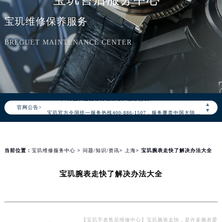
宝玑维修保养服务
BREGUET MAINTENANCE CENTER
2026年8月宝玑中国区售后服务网络优化升级公告
2026年8月宝玑全国官方售后客户服务热线：400-886-1507
▲
官网公告>
宝玑官方全国统一服务热线400-886-1507，服务覆盖中国大陆、香港、澳门、台湾全部区域（非大陆需加拨“+86”）
▼
2026年8月宝玑售后服务中心最新网点地址：
北京市朝阳区建国门外大街甲6号华熙国际中心写字楼D座11层1102室（北京总部）（需提前预约）
北京市东城区东长安街1号东方广场写字楼W3座6层602室（需提前预约）
当前位置：
宝玑维修服务中心
>
问题/知识/资讯
>
上海
> 宝玑腕表走快了解决办法大全
天津市和平区赤峰道136号天津国际金融中心写字楼26层2603室（需提前预约）
宝玑腕表走快了解决办法大全
上海市徐汇区虹桥路3号港汇中心写字楼2座37层3705室（需提前预约）
上海市黄浦区南京东路299号宏伊国际广场写字楼8层806室（需提前预约）
南京市秦淮区中山南路1号（新街口）南京中心写字楼22层C1-1室（需提前预约）
常州市新北区龙锦路1590号现代传媒中心写字楼5号楼10层1008室（需提前预约）
【宝玑手表售后维修中心】宝玑腕表走快，是许多腕表爱