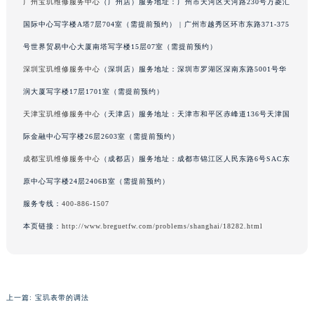
广州宝玑维修服务中心
（广州店）服务地址：广州市天河区天河路230号万菱汇
辽宁省铁岭市银州区南马路宝玑售后服务中心（需提前预约）
国际中心写字楼A塔7层704室（需提前预约） | 广州市越秀区环市东路371-375
辽宁省营口市站前区市府路与渤海大街交叉口宝玑售后服务中心（需提前预约）
号世界贸易中心大厦南塔写字楼15层07室（需提前预约）
辽宁省沈阳市沈河区中街路137号亨得利名表维修授权店1楼宝玑售后服务中心（需提前预约）
深圳宝玑维修服务中心
（深圳店）服务地址：深圳市罗湖区深南东路5001号华
辽宁省沈阳市沈河区中街路83号亨得利名表维修授权店1楼宝玑售后服务中心（需提前预约）
润大厦写字楼17层1701室（需提前预约）
北京市朝阳区建国门外大街甲6号华熙国际中心D座11层1102室宝玑售后服务中心（北京总部）（需提前预约）
北京市东城区东长安街1号王府井东方广场W3座6层602室宝玑售后服务中心（需提前预约）
天津宝玑维修服务中心
（天津店）服务地址：天津市和平区赤峰道136号天津国
河北省保定市竞秀区朝阳北大街北国先天下宝玑售后服务中心（需提前预约）
际金融中心写字楼26层2603室（需提前预约）
内蒙古自治区阿拉善盟市左旗土尔扈特大街宝玑售后服务中心（需提前预约）
成都宝玑维修服务中心
（成都店）服务地址：成都市锦江区人民东路6号SAC东
内蒙古自治区巴彦淖尔市临河区新华街宝玑售后服务中心（需提前预约）
原中心写字楼24层2406B室（需提前预约）
内蒙古自治区包头市青山区幸福路甲3号王府井百货名表维修宝玑售后服务中心（需提前预约）
服务专线：
400-886-1507
内蒙古自治区赤峰市红山区哈达街宝玑售后服务中心（需提前预约）
本页链接：
http://www.breguetfw.com/problems/shanghai/18282.html
内蒙古自治区鄂尔多斯市东胜区伊金霍洛街宝玑售后服务中心（需提前预约）
内蒙古自治区呼伦贝尔市海拉尔区中央街宝玑售后服务中心（需提前预约）
内蒙古自治区通辽市科尔沁区明仁大街宝玑售后服务中心（需提前预约）
内蒙古自治区乌海市海勃湾区人民南路宝玑售后服务中心（需提前预约）
上一篇:
宝玑表带的调法
内蒙古自治区乌兰察布市集宁区恩和大街宝玑售后服务中心（需提前预约）