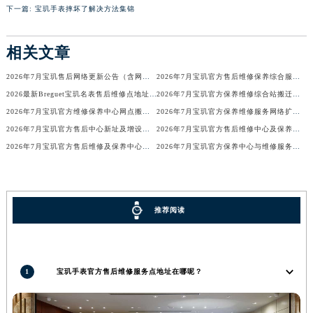
下一篇:
宝玑手表摔坏了解决方法集锦
内蒙古自治区锡林郭勒盟市锡林浩特市光明街与额尔敦路交叉口宝玑售后服务中心（需提前预约）
内蒙古自治区兴安盟市乌兰浩特市兴安大街宝玑售后服务中心（需提前预约）
相关文章
山西省大同市平城区迎宾街宝玑售后服务中心（需提前预约）
山西省晋城市城区黄华街宝玑售后服务中心（需提前预约）
2026年7月宝玑售后网络更新公告（含网点迁址及新开）
2026年7月宝玑官方售后维修保养综合服务网络最终完整发布确认
山西省晋中市榆次区顺城街宝玑售后服务中心（需提前预约）
2026最新Breguet宝玑名表售后维修点地址考察报告
2026年7月宝玑官方保养维修综合站搬迁及新增服务点补充确认终稿
2026年7月宝玑官方维修保养中心网点搬迁及新增补充信息手册
2026年7月宝玑官方保养维修服务网络扩容公告（迁址+新开）
山西省临汾市尧都区解放路宝玑售后服务中心（需提前预约）
2026年7月宝玑官方售后中心新址及增设站点速览
2026年7月宝玑官方售后维修中心及保养中心最新调整公告
山西省吕梁市离石区永宁中路与建设街交叉口宝玑售后服务中心（需提前预约）
2026年7月宝玑官方售后维修及保养中心网点最终更新汇总确认稿
2026年7月宝玑官方保养中心与维修服务中心迁址及新开补充完整指南发布
山西省朔州市朔城区怡西路与鄯阳西街交汇处宝玑售后服务中心（需提前预约）
山西省忻州市忻府区和平东街与七一南路交叉口宝玑售后服务中心（需提前预约）
山西省阳泉市郊区平阳东街与新城大道交叉口宝玑售后服务中心（需提前预约）
推荐阅读
山西省运城市盐湖区河东街宝玑售后服务中心（需提前预约）
山西省长治市潞州区英雄中路宝玑售后服务中心（需提前预约）
山西省太原市迎泽区迎泽街道解放路15号亨得利名表维修授权店3楼宝玑售后服务中心（需提前预约）
天津市和平区赤峰道136号天津国际金融中心26层2603室宝玑售后服务中心（需提前预约）
1
宝玑手表官方售后维修服务点地址在哪呢？
安徽省安庆市迎江区人民路宝玑售后服务中心（需提前预约）
安徽省蚌埠市蚌山区淮河路宝玑售后服务中心（需提前预约）