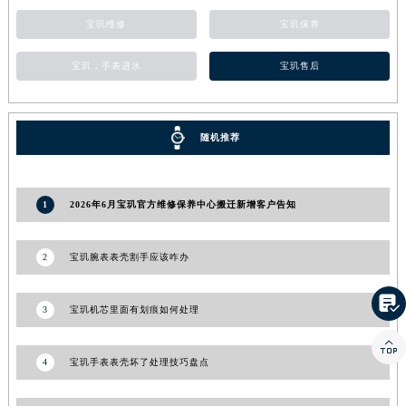
江西省景德镇市珠山区珠山中路宝玑售后服务中心（需提前预约）
宝玑维修
宝玑保养
江西省九江市浔阳区浔阳路宝玑售后服务中心（需提前预约）
宝玑，手表进水
宝玑售后
江西省南昌市红谷滩新区红谷中大道998号绿地双子塔（中央广场）A1座办公楼14层1407室宝玑售后服务中心（需提前预约）
江西省萍乡市安源区萍安北大道与康庄路交叉口宝玑售后服务中心（需提前预约）
江西省上饶市信州区滨江西路宝玑售后服务中心（需提前预约）
随机推荐
江西省新余市渝水区北湖西路宝玑售后服务中心（需提前预约）
江西省宜春市袁州区中山中路宝玑售后服务中心（需提前预约）
江西省鹰潭市月湖区胜利东路宝玑售后服务中心（需提前预约）
1
2026年6月宝玑官方维修保养中心搬迁新增客户告知
山东省德州市德城区东风中路宝玑售后服务中心（需提前预约）
山东省东营市东营区济南路宝玑售后服务中心（需提前预约）
2
宝玑腕表表壳割手应该咋办
山东省济南市历下区经十路11111号华润中心写字楼（万象城）15层1508室宝玑售后服务中心（需提前预约）
山东省济宁市任城区太白楼路宝玑售后服务中心（需提前预约）

3
宝玑机芯里面有划痕如何处理
山东省莱芜市文化南路8号银座商城名表维修一楼名表维修宝玑售后服务中心（需提前预约）

山东省临沂市兰山区解放路宝玑售后服务中心（需提前预约）
4
宝玑手表表壳坏了处理技巧盘点
山东省日照市东港区烟台路宝玑售后服务中心（需提前预约）
山东省泰安市泰山区财源街道泰山大街宝玑售后服务中心（需提前预约）