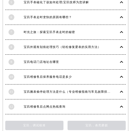
5
宝玑手表磁化了该如何处理|宝玑技师为您讲解
福建省莆田市城厢区霞林街道荔华东大道宝玑售后服务中心（需提前预约）
福建省三明市三元区东乾二路宝玑售后服务中心（需提前预约）
6
宝玑手表走时变快的原因有哪些？
福建省漳州市龙文区步港路宝玑售后服务中心（需提前预约）
江苏省常州市新北区龙锦路1590号现代传媒中心5号楼10层1008室宝玑售后服务中心（需提前预约）
7
时光之旅：探索宝玑手表走时的秘密
江苏省淮安市清江浦区淮海北路宝玑售后服务中心（需提前预约）
8
宝玑外观有划痕处理技巧（轻松修复爱表的实用方法）
江苏省连云港市海州区通灌北路宝玑售后服务中心（需提前预约）
江苏省南京市秦淮区中山南路1号南京中心22层22-C1-C3室宝玑售后服务中心（需提前预约）
9
宝玑电话门店地址在哪里
江苏省宿迁市宿城区西湖路宝玑售后服务中心（需提前预约）
江苏省泰州市海陵区永定东路399号置地商务中心东塔（华润万象城）17层1706室宝玑售后服务中心（需提前预约）
10
宝玑维修售后保养服务电话是多少
江苏省徐州市鼓楼区淮海东路29号苏宁广场IFC国际金融中心35层3508室宝玑售后服务中心（需提前预约）
江苏省盐城市盐都区世纪大道5号盐城金融城写字楼1号楼16层1604室宝玑售后服务中心（需提前预约）
11
宝玑腕表偷停处理方法是什么（专业维修指南与常见故障排查）
江苏省扬州市邗江区国展路29号星耀天地写字楼1号楼18层1803室宝玑售后服务中心（需提前预约）
江苏省镇江市京口区中山东路宝玑售后服务中心（需提前预约）
12
宝玑维修售后点网点热线查询
江西省抚州市临川区赣东大道宝玑售后服务中心（需提前预约）
江西省赣州市章贡区文清路宝玑售后服务中心（需提前预约）
宝玑，调试校准
宝玑，表壳磨损
江西省吉安市吉州区井冈山大道宝玑售后服务中心（需提前预约）