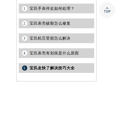

1
宝玑手表停走如何处理？
2
宝玑表壳破裂怎么修复
3
宝玑机芯受损怎么解决
4
宝玑表壳有划痕是什么原因
5
宝玑走快了解决技巧大全