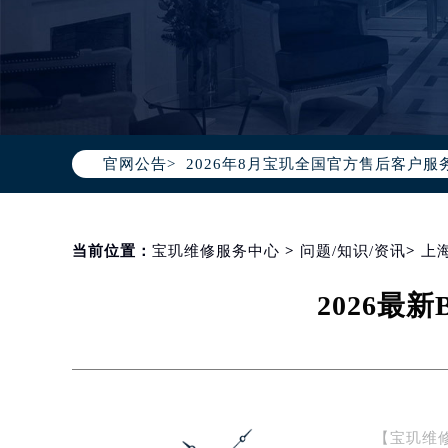
2026年8月宝玑中国区售后服务网络
2026年8月宝玑全国官方售后客户服务热线
官网公告>
宝玑官方全国统一服务热线400-88
2026年8月宝玑售后服务中心最新网
北京市朝阳区建国门外大街甲6号华熙
北京市东城区东长安街1号东方广场写
当前位置：
宝玑维修服务中心
>
问题/知识/资讯
>
上
天津市和平区赤峰道136号天津国际金
2026最
上海市徐汇区虹桥路3号港汇中心写字楼
上海市黄浦区南京东路299号宏伊国
南京市秦淮区中山南路1号（新街口）
常州市新北区龙锦路1590号现代传媒
徐州市鼓楼区淮海东路29号苏宁广场I
【宝玑维
扬州市邗江区国展路29号星耀天地写字