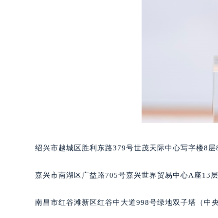
黑龙江省大庆市萨尔图区会战大街宝
黑龙江省鹤岗市向阳区红军路宝玑售
黑龙江省黑河市爱辉区中央街宝玑售
黑龙江省鸡西市鸡冠区红军路宝玑售
黑龙江省佳木斯市向阳区长安路宝玑
黑龙江省牡丹江市东安区太平路宝玑
黑龙江省七台河市桃山区大同街宝玑
黑龙江省齐齐哈尔市龙沙区龙华路宝
黑龙江省双鸭山市尖山区新兴大街宝
黑龙江省绥化市北林区新华街与康庄
黑龙江省伊春市伊美区通河路宝玑售
绍兴市越城区胜利东路379号世茂天际中心写字楼8层
吉林省白城市洮北区明仁南街宝玑售
吉林省白山市浑江区浑江大街宝玑售
嘉兴市南湖区广益路705号嘉兴世界贸易中心A座13层
吉林省吉林市船营区河南街宝玑售后
吉林省辽源市龙山区人民大街宝玑售
南昌市红谷滩新区红谷中大道998号绿地双子塔（中央
吉林省梅河口市新华街道梅河大街宝