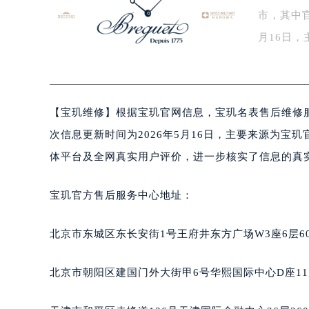
市，其中官
盐城市盐都区世纪大道5号盐城金融城写
泰州市海陵区永定东路399号置地商
月16日
宁波市江北区大闸南路500号来福士广
地…
杭州市上城区钱江路1366号华润大厦
金华市金东区东市南街777号金华万达
【
宝玑维修】根据宝玑官网信息，宝玑名表售后维修服务
绍兴市越城区胜利东路379号世茂天
嘉兴市南湖区广益路705号嘉兴世界贸
次信息更新时间为2026年5月16日，主要来源为
南昌市红谷滩新区红谷中大道998号
体平台及全网真实用户评价，进一步核实了信息的真
济南市历下区经十路11111号华润中
广州市天河区天河路230号万菱汇国
宝玑官方售后服务中心地址：
广州市越秀区环市东路371-375号
深圳市罗湖区深南东路5001号华润大
北京市东城区东长安街1号王府井东方广场W3座6层6
惠州市惠城区江北文昌一路7号华贸大
厦门市思明区湖滨东路95号华润大厦写
北京市朝阳区建国门外大街甲6号华熙国际中心D座11
福州市鼓楼区五四路128-1号恒力城
成都市锦江区人民东路6号SAC东原中