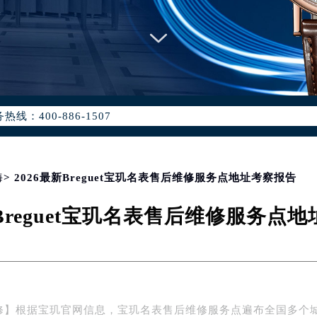
优化升级公告
：400-886-1507
6-1507，服务覆盖中国大陆、香港、澳门、台湾全部区域（非大陆需
点地址：
国际中心写字楼D座11层1102室（北京总部）（需提前预约）
字楼W3座6层602室（需提前预约）
海
> 2026最新Breguet宝玑名表售后维修服务点地址考察报告
融中心写字楼26层2603室（需提前预约）
新Breguet宝玑名表售后维修服务点
2座37层3705室（需提前预约）
际广场写字楼8层806室（需提前预约）
南京中心写字楼22层C1-1室（需提前预约）
中心写字楼5号楼10层1008室（需提前预约）
FC国际金融中心写字楼35层3508室（需提前预约）
修】根据宝玑官网信息，宝玑名表售后维修服务点遍布全国多个
楼1号楼18层1803室（需提前预约）