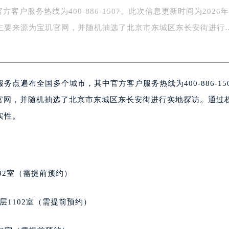
方客户服务热线为400-886-1507。此次信息更新时间为2026年
字楼1号楼16层1604室（需提前预约）
务中心东塔写字楼（华润万象城）17层1706室（需提前预约）
，主要来源为宝玑官网，并随机抽选了北京市东城区东长安街进行
场办公楼20层2009室（需提前预约）
写字楼A座5层503-5室（需提前预约）
广场写字楼4号楼22层2209室（需提前预约）
点遍布全国多个城市，其中官方客户服务热线为400-886-15
际中心写字楼8层805室（需提前预约）
易中心写字楼A座13层1304室（需提前预约）
宝玑官网，并随机抽选了北京市东城区东长安街进行实地探访。通过
绿地双子塔（中央广场）A1座办公楼14层07室（需提前预约）
实性。
心写字楼（万象城）15层1508室（需提前预约）
际中心写字楼A塔7层704室（需提前预约）
世界贸易中心大厦南塔写字楼15层07室（需提前预约）
厦写字楼17层1701室（需提前预约）
02室（需提前预约）
厦写字楼1座30层05室（需提前预约）
字楼B座11层1104室（需提前预约）
层1102室（需提前预约）
写字楼15层03室（需提前预约）
心写字楼24层2406B室（需提前预约）