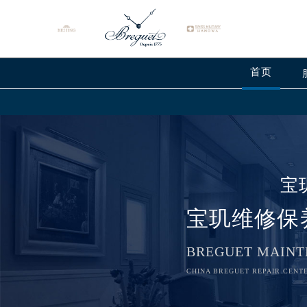
首页
宝
宝玑维修保
BREGUET MAINT
CHINA BREGUET REPAIR CENTE