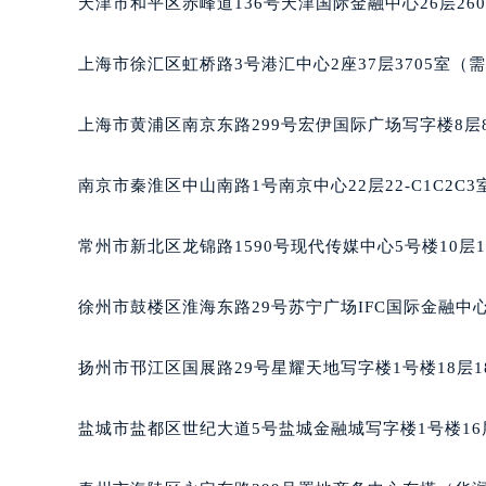
天津市和平区赤峰道136号天津国际金融中心26层26
重庆市江北区观音桥步行街2号融恒时
长沙市芙蓉区定王台街道建湘路393
上海市徐汇区虹桥路3号港汇中心2座37层3705室（
郑州市二七区铭功路10号华润大厦写字
太原市迎泽区解放路15号亨得利名
上海市黄浦区南京东路299号宏伊国际广场写字楼8层
沈阳市沈河区中街路137号亨得利名
沈阳市沈河区中街路83号亨得利名
南京市秦淮区中山南路1号南京中心22层22-C1C2C
乌鲁木齐市天山区红山路26号时代广场
温州市鹿城区锦绣路1067号置信广场
常州市新北区龙锦路1590号现代传媒中心5号楼10层
哈尔滨市道里区友谊西路600号富力中
大连市中山区人民路15号国际金融大
徐州市鼓楼区淮海东路29号苏宁广场IFC国际金融中心
佛山市禅城区季华五路57号万科金融中
东莞市东城街道鸿福东路1号民盈国贸
扬州市邗江区国展路29号星耀天地写字楼1号楼18层1
无锡市梁溪区人民中路139号恒隆广场
南通市崇川区工农路57号圆融广场写字
盐城市盐都区世纪大道5号盐城金融城写字楼1号楼16
苏州市苏州工业园区星港街199号苏州
武汉市江汉区解放大道686号世界贸易