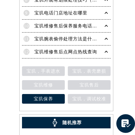
8
宝玑外观有划痕处理技巧（轻松修复爱表的实用方法）
9
宝玑电话门店地址在哪里
10
宝玑维修售后保养服务电话是多少
11
宝玑腕表偷停处理方法是什么（专业维修指南与常见故障排查）
12
宝玑维修售后点网点热线查询
宝玑，手表进水
宝玑，表壳磨损
宝玑维修
宝玑售后
宝玑保养
宝玑，调试校准
提前预约）

随机推荐