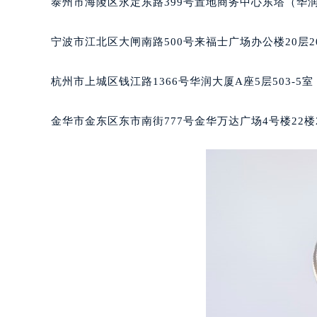
泰州市海陵区永定东路399号置地商务中心东塔（华润
南宁市青秀区金湖路59号地王大厦12
合肥市蜀山区潜山路111号万象城华润
宁波市江北区大闸南路500号来福士广场办公楼20层2
泉州市丰泽区宝洲路729号浦西万达中
青岛市南区山东路6号华润大厦B座2
杭州市上城区钱江路1366号华润大厦A座5层503-5
烟台市芝罘区胜利路139号万达金融中
长春市朝阳区西安大路727号中银大厦
金华市金东区东市南街777号金华万达广场4号楼22楼
贵阳市南明区都司高架桥路33号亨特
昆明市盘龙区北京路928号同德昆明
石家庄市长安区中山东路39号勒泰中
西安市碑林区南关正街88号华侨城长
海口市龙华区金贸东路5号海口华润大厦
唐山市路南区新华东道100号万达广场
台州市椒江区东海大道1800号腾达中
内蒙古自治区呼和浩特市玉泉区大学西
甘肃省兰州市七里河区西津西路16号兰
重庆市解放碑渝中区民权路28号英利