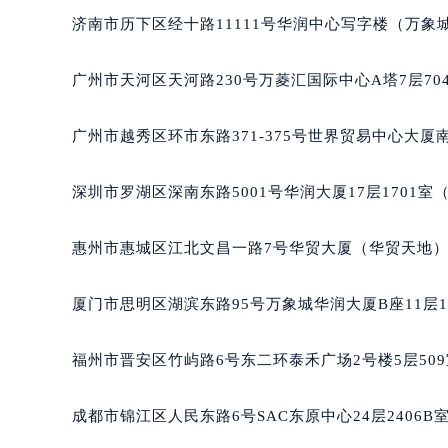
吉林省四平市铁东区紫气大路与南九
济南市历下区经十路11111号华润中心写字楼（万象城
吉林省松原市宁江区五环大街宝玑售
吉林省通化市东昌区环通乡江南大街
广州市天河区天河路230号万菱汇国际中心A塔7层7
吉林省延边市延吉市解放路宝玑售后
辽宁省鞍山市铁东区站前街宝玑售后
广州市越秀区环市东路371-375号世界贸易中心大厦南
辽宁省本溪市平山区胜利路宝玑售后
辽宁省朝阳市双塔区新华路宝玑售后
深圳市罗湖区深南东路5001号华润大厦17层1701
辽宁省丹东市振兴区七经街宝玑售后
辽宁省抚顺市新抚区东一路宝玑售后
惠州市惠城区江北文昌一路7号华贸大厦（华贸天地）1
辽宁省阜新市海州区解放大街宝玑售
辽宁省葫芦岛市连山区中央路宝玑售
厦门市思明区湖滨东路95号万象城华润大厦B座11层1
辽宁省锦州市古塔区中央大街宝玑售
辽宁省辽阳市白塔区新运大街宝玑售
福州市晋安区竹屿路6号东二环泰禾广场2号楼5层50
辽宁省盘锦市兴隆台区石油大街宝玑
辽宁省铁岭市银州区南马路宝玑售后
成都市锦江区人民东路6号SAC东原中心24层2406
辽宁省营口市站前区市府路与渤海大