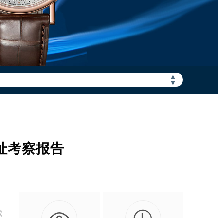
▲
加拨“+86”）
▼
地址考察报告
城