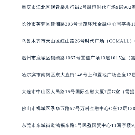
辽宁省沈阳市沈河区中街路137号亨
重庆市江北区观音桥步行街2号融恒时代广场9层902
辽宁省沈阳市沈河区中街路83号亨
北京市朝阳区建国门外大街甲6号华熙
长沙市芙蓉区建湘路393号世茂环球金融中心写字楼10
北京市东城区东长安街1号王府井东方
河北省保定市竞秀区朝阳北大街北国
乌鲁木齐市天山区红山路26号时代广场（CCMALL）C
内蒙古自治区阿拉善盟市左旗土尔扈
内蒙古自治区巴彦淖尔市临河区新华
温州市鹿城区锦绣路1067号置信广场10层1015室（
内蒙古自治区包头市青山区幸福路甲
内蒙古自治区赤峰市红山区哈达街宝
哈尔滨市南岗区东大直街146号上和置地广场金座12层
内蒙古自治区鄂尔多斯市东胜区伊金
内蒙古自治区呼伦贝尔市海拉尔区中
大连市中山区人民路15号国际金融大厦7层G室（需
内蒙古自治区通辽市科尔沁区明仁大
内蒙古自治区乌海市海勃湾区人民南
佛山市禅城区季华五路57号万科金融中心C座12层12
内蒙古自治区乌兰察布市集宁区恩和
内蒙古自治区锡林郭勒盟市锡林浩特
东莞市东城街道鸿福东路1号民盈国贸中心T1写字楼9
内蒙古自治区兴安盟市乌兰浩特市兴