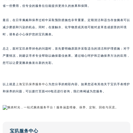
省一些费用，但专业的服务往往能提供更持久的效果和保障。
苏州市苏州工业园区星港街199号苏州中心办公楼C座22层08室（需提前预约）
武汉市江汉区解放大道686号世界贸易大厦38层09室（需提前预约）
最后，在日常佩戴和保养过程中采取预防措施也非常重要。定期清洁和适当存放腕表可以
南宁市青秀区金湖路59号地王大厦12楼1224室（需提前预约）
减少磨损和污染的机会。同时，在接触水、化学物质或其他可能对皮革造成损害的环境
合肥市蜀山区潜山路111号万象城华润大厦B座12楼03室（需提前预约）
时，请务必小心保护您的宝玑腕表。
泉州市丰泽区宝洲路729号浦西万达中心写字楼A座7楼709室（需提前预约）
青岛市南区山东路6号华润大厦B座22层04室（需提前预约）
总之，面对宝玑表带掉色的问题时，首先要明确原因并采取适当的清洁和护理措施；对于
严重情况，则建议寻求专业帮助以确保最佳效果。通过细心呵护和正确保养方法的应用，
烟台市芝罘区胜利路139号万达金融中心A座907室（需提前预约）
您可以让爱宠腕表焕发出新的光彩。
长春市朝阳区西安大路727号中银大厦A座(旺进大厦)18层09室（需提前预约）
贵阳市南明区都司高架桥路33号亨特国际金融中心14楼14D（需提前预约）
昆明市盘龙区北京路928号同德昆明广场写字楼10层06室（需提前预约）
以上就是
上海宝玑保养服务中心
为您分享的精彩内容。如果您还有其他关于宝玑手表维护
石家庄市长安区中山东路39号勒泰中心写字楼B座13层07室（需提前预约）
和保养的问题，可以拨打页面400电话进行咨询，我们将竭诚为您服务。
西安市碑林区南关正街88号华侨城长安国际中心E座6楼10室（需提前预约）
海口市龙华区金贸东路5号海口华润大厦B座17层1707室（需提前预约）
唐山市路南区新华东道100号万达广场写字楼A座10层1002室（需提前预约）
台州市椒江区东海大道1800号腾达中心东1幢20楼2002室（需提前预约）
宝玑服务中心
内蒙古自治区呼和浩特市玉泉区大学西街70号华润万象城写字楼（鄂尔多斯大厦）23层2326室（需提前预约）