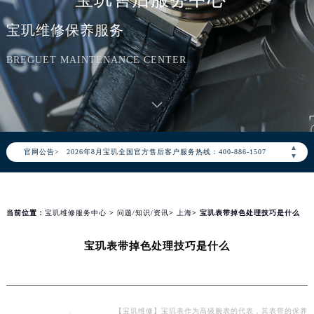
宝玑维修保养服务
BREGUET MAINTENANCE CENTER
2026年8月宝玑中国区售后服务网络优化升级公告
2026年8月宝玑全国官方售后客户服务热线：400-886-1507
▲
官网公告>
宝玑官方全国统一服务热线400-886-1507，服务覆盖中国大陆、香港、澳门、台湾全部区域（非大陆需加拨“+86”）
▼
2026年8月宝玑售后服务中心最新网点地址：
北京市朝阳区建国门外大街甲6号华熙国际中心写字楼D座11层1102室（北京总部）（需提前预约）
北京市东城区东长安街1号东方广场写字楼W3座6层602室（需提前预约）
当前位置：
宝玑维修服务中心
>
问题/知识/资讯
>
上海
> 宝玑表带掉色处理技巧是什么
天津市和平区赤峰道136号天津国际金融中心写字楼26层2603室（需提前预约）
宝玑表带掉色处理技巧是什么
上海市徐汇区虹桥路3号港汇中心写字楼2座37层3705室（需提前预约）
上海市黄浦区南京东路299号宏伊国际广场写字楼8层806室（需提前预约）
南京市秦淮区中山南路1号（新街口）南京中心写字楼22层C1-1室（需提前预约）
常州市新北区龙锦路1590号现代传媒中心写字楼5号楼10层1008室（需提前预约）
【宝玑维修】宝玑表作为高级腕表的代表，其表带的保养