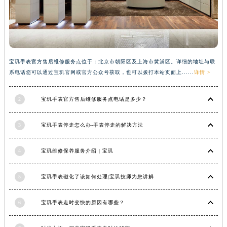
内蒙古自治区锡林郭勒盟市锡林浩特市光明街与额尔敦路交叉口宝玑售后服务中心（需提前预约）
内蒙古自治区兴安盟市乌兰浩特市兴安大街宝玑售后服务中心（需提前预约）
山西省大同市平城区迎宾街宝玑售后服务中心（需提前预约）
山西省晋城市城区黄华街宝玑售后服务中心（需提前预约）
宝玑手表官方售后维修服务点位于：北京市朝阳区及上海市黄浦区。详细的地址与联
山西省晋中市榆次区顺城街宝玑售后服务中心（需提前预约）
系电话您可以通过宝玑官网或官方公众号获取，也可以拨打本站页面上......
详情 >
山西省临汾市尧都区解放路宝玑售后服务中心（需提前预约）
山西省吕梁市离石区永宁中路与建设街交叉口宝玑售后服务中心（需提前预约）
2
宝玑手表官方售后维修服务点电话是多少？
山西省朔州市朔城区怡西路与鄯阳西街交汇处宝玑售后服务中心（需提前预约）
山西省忻州市忻府区和平东街与七一南路交叉口宝玑售后服务中心（需提前预约）
3
宝玑手表停走怎么办-手表停走的解决方法
山西省阳泉市郊区平阳东街与新城大道交叉口宝玑售后服务中心（需提前预约）
4
宝玑维修保养服务介绍 | 宝玑
山西省运城市盐湖区河东街宝玑售后服务中心（需提前预约）
山西省长治市潞州区英雄中路宝玑售后服务中心（需提前预约）
5
宝玑手表磁化了该如何处理|宝玑技师为您讲解
山西省太原市迎泽区迎泽街道解放路15号亨得利名表维修授权店3楼宝玑售后服务中心（需提前预约）
天津市和平区赤峰道136号天津国际金融中心26层2603室宝玑售后服务中心（需提前预约）
6
宝玑手表走时变快的原因有哪些？
安徽省安庆市迎江区人民路宝玑售后服务中心（需提前预约）
安徽省蚌埠市蚌山区淮河路宝玑售后服务中心（需提前预约）