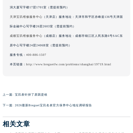
吉林省辽源市龙山区人民大街宝玑售后服务中心（需提前预约）
润大厦写字楼17层1701室（需提前预约）
吉林省梅河口市新华街道梅河大街宝玑售后服务中心（需提前预约）
天津宝玑维修服务中心
（天津店）服务地址：天津市和平区赤峰道136号天津国
吉林省四平市铁东区紫气大路与南九经街交汇处宝玑售后服务中心（需提前预约）
际金融中心写字楼26层2603室（需提前预约）
吉林省松原市宁江区五环大街宝玑售后服务中心（需提前预约）
成都宝玑维修服务中心
（成都店）服务地址：成都市锦江区人民东路6号SAC东
吉林省通化市东昌区环通乡江南大街宝玑售后服务中心（需提前预约）
原中心写字楼24层2406B室（需提前预约）
吉林省延边市延吉市解放路宝玑售后服务中心（需提前预约）
服务专线：
400-886-1507
辽宁省鞍山市铁东区站前街宝玑售后服务中心（需提前预约）
本页链接：
http://www.breguetfw.com/problems/shanghai/19719.html
辽宁省本溪市平山区胜利路宝玑售后服务中心（需提前预约）
辽宁省朝阳市双塔区新华路宝玑售后服务中心（需提前预约）
辽宁省丹东市振兴区七经街宝玑售后服务中心（需提前预约）
辽宁省抚顺市新抚区东一路宝玑售后服务中心（需提前预约）
上一篇:
宝玑表针掉了原因是啥
辽宁省阜新市海州区解放大街宝玑售后服务中心（需提前预约）
下一篇:
2026最新Breguet宝玑名表官方保养中心地址调研报告
辽宁省葫芦岛市连山区中央路宝玑售后服务中心（需提前预约）
辽宁省锦州市古塔区中央大街宝玑售后服务中心（需提前预约）
相关文章
辽宁省辽阳市白塔区新运大街宝玑售后服务中心（需提前预约）
辽宁省盘锦市兴隆台区石油大街宝玑售后服务中心（需提前预约）