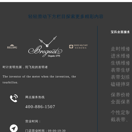
江西省景德镇市珠山区珠山中路宝玑售后服务中心（需提前预约）
江西省九江市浔阳区浔阳路宝玑售后服务中心（需提前预约）
轻轻滑动下方栏目探索更多精彩内容
江西省南昌市红谷滩新区红谷中大道998号绿地双子塔（中央广场）A1座办公楼14层1407室宝玑售后服务中心（需提前预约）
江西省萍乡市安源区萍安北大道与康庄路交叉口宝玑售后服务中心（需提前预约）
宝玑全面服务
江西省上饶市信州区滨江西路宝玑售后服务中心（需提前预约）
江西省新余市渝水区北湖西路宝玑售后服务中心（需提前预约）
走时维修
进水维修
江西省宜春市袁州区中山中路宝玑售后服务中心（需提前预约）
生锈维修
江西省鹰潭市月湖区胜利东路宝玑售后服务中心（需提前预约）
时计发明先驱，陀飞轮的发明者
表带生锈
山东省德州市德城区东风中路宝玑售后服务中心（需提前预约）
表带划痕
The inventor of the meter when the invention, the
山东省东营市东营区济南路宝玑售后服务中心（需提前预约）
tourbillon.
磕碰摔坏
山东省济南市历下区经十路11111号华润中心写字楼（万象城）15层1508室宝玑售后服务中心（需提前预约）
保养价格

山东省济宁市任城区太白楼路宝玑售后服务中心（需提前预约）
网点服务热线
全面保养
山东省莱芜市文化南路8号银座商城名表维修一楼名表维修宝玑售后服务中心（需提前预约）
400-886-1507
个性定制
山东省临沂市兰山区解放路宝玑售后服务中心（需提前预约）
截表带、
营业时间：
山东省日照市东港区烟台路宝玑售后服务中心（需提前预约）

山东省泰安市泰山区财源街道泰山大街宝玑售后服务中心（需提前预约）
门店营业时间：09:00-19:30