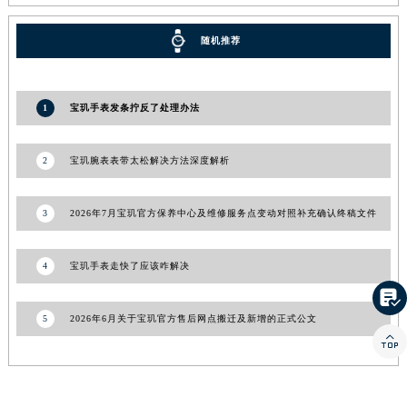
福建省莆田市城厢区霞林街道荔华东大道宝玑售后服务中心（需提前预约）
随机推荐
福建省三明市三元区东乾二路宝玑售后服务中心（需提前预约）
福建省漳州市龙文区步港路宝玑售后服务中心（需提前预约）
江苏省常州市新北区龙锦路1590号现代传媒中心5号楼10层1008室宝玑售后服务中心（需提前预约）
1
宝玑手表发条拧反了处理办法
江苏省淮安市清江浦区淮海北路宝玑售后服务中心（需提前预约）
江苏省连云港市海州区通灌北路宝玑售后服务中心（需提前预约）
2
宝玑腕表表带太松解决方法深度解析
江苏省南京市秦淮区中山南路1号南京中心22层22-C1-C3室宝玑售后服务中心（需提前预约）
江苏省宿迁市宿城区西湖路宝玑售后服务中心（需提前预约）
3
2026年7月宝玑官方保养中心及维修服务点变动对照补充确认终稿文件
江苏省泰州市海陵区永定东路399号置地商务中心东塔（华润万象城）17层1706室宝玑售后服务中心（需提前预约）
江苏省徐州市鼓楼区淮海东路29号苏宁广场IFC国际金融中心35层3508室宝玑售后服务中心（需提前预约）
4
宝玑手表走快了应该咋解决
江苏省盐城市盐都区世纪大道5号盐城金融城写字楼1号楼16层1604室宝玑售后服务中心（需提前预约）

江苏省扬州市邗江区国展路29号星耀天地写字楼1号楼18层1803室宝玑售后服务中心（需提前预约）
5
2026年6月关于宝玑官方售后网点搬迁及新增的正式公文
江苏省镇江市京口区中山东路宝玑售后服务中心（需提前预约）

江西省抚州市临川区赣东大道宝玑售后服务中心（需提前预约）
江西省赣州市章贡区文清路宝玑售后服务中心（需提前预约）
江西省吉安市吉州区井冈山大道宝玑售后服务中心（需提前预约）