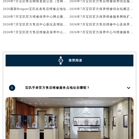
2026年7月宝玑售后网络更新公告（含网点迁址及新开）
2026年7月宝玑官方售后维修保养综合服务网络最终完整发布确认
辽宁省铁岭市银州区南马路宝玑售后服务中心（需提前预约）
2026最新Breguet宝玑名表售后维修点地址考察报告
2026年7月宝玑官方保养维修综合站搬迁及新增服务点补充确认终稿
辽宁省营口市站前区市府路与渤海大街交叉口宝玑售后服务中心（需提前预约）
2026年7月宝玑官方维修保养中心网点搬迁及新增补充信息手册
2026年7月宝玑官方保养维修服务网络扩容公告（迁址+新开）
辽宁省沈阳市沈河区中街路137号亨得利名表维修授权店1楼宝玑售后服务中心（需提前预约）
2026年7月宝玑官方售后中心新址及增设站点速览
2026年7月宝玑官方售后维修中心及保养中心最新调整公告
2026年7月宝玑官方售后维修及保养中心网点最终更新汇总确认稿
2026年7月宝玑官方保养中心与维修服务中心迁址及新开补充完整指南发布
辽宁省沈阳市沈河区中街路83号亨得利名表维修授权店1楼宝玑售后服务中心（需提前预约）
北京市朝阳区建国门外大街甲6号华熙国际中心D座11层1102室宝玑售后服务中心（北京总部）（需提前预约）
北京市东城区东长安街1号王府井东方广场W3座6层602室宝玑售后服务中心（需提前预约）
河北省保定市竞秀区朝阳北大街北国先天下宝玑售后服务中心（需提前预约）
推荐阅读
内蒙古自治区阿拉善盟市左旗土尔扈特大街宝玑售后服务中心（需提前预约）
内蒙古自治区巴彦淖尔市临河区新华街宝玑售后服务中心（需提前预约）
内蒙古自治区包头市青山区幸福路甲3号王府井百货名表维修宝玑售后服务中心（需提前预约）
1
宝玑手表官方售后维修服务点地址在哪呢？
内蒙古自治区赤峰市红山区哈达街宝玑售后服务中心（需提前预约）
内蒙古自治区鄂尔多斯市东胜区伊金霍洛街宝玑售后服务中心（需提前预约）
内蒙古自治区呼伦贝尔市海拉尔区中央街宝玑售后服务中心（需提前预约）
内蒙古自治区通辽市科尔沁区明仁大街宝玑售后服务中心（需提前预约）
内蒙古自治区乌海市海勃湾区人民南路宝玑售后服务中心（需提前预约）
内蒙古自治区乌兰察布市集宁区恩和大街宝玑售后服务中心（需提前预约）