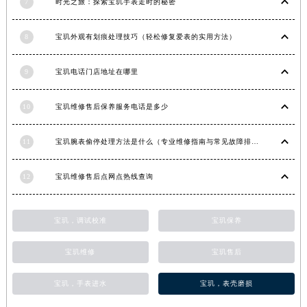
7
时光之旅：探索宝玑手表走时的秘密
安徽省亳州市谯城区魏武大道宝玑售后服务中心（需提前预约）
安徽省池州市贵池区长江路宝玑售后服务中心（需提前预约）
8
宝玑外观有划痕处理技巧（轻松修复爱表的实用方法）
安徽省滁州市琅琊区南谯北路宝玑售后服务中心（需提前预约）
9
宝玑电话门店地址在哪里
安徽省阜阳市颍州区颍州北路宝玑售后服务中心（需提前预约）
安徽省淮北市相山区淮海路宝玑售后服务中心（需提前预约）
10
宝玑维修售后保养服务电话是多少
安徽省淮南市田家庵区国庆中路宝玑售后服务中心（需提前预约）
安徽省黄山市屯溪区黄山西路宝玑售后服务中心（需提前预约）
11
宝玑腕表偷停处理方法是什么（专业维修指南与常见故障排查）
安徽省六安市金安区解放中路宝玑售后服务中心（需提前预约）
安徽省马鞍山市雨山区湖南西路宝玑售后服务中心（需提前预约）
12
宝玑维修售后点网点热线查询
安徽省宿州市埇桥区人民中路宝玑售后服务中心（需提前预约）
安徽省铜陵市铜官区石城大道宝玑售后服务中心（需提前预约）
宝玑，调试校准
宝玑保养
安徽省芜湖市镜湖区中山路步行街宝玑售后服务中心（需提前预约）
安徽省宣城市宣州区叠嶂西路宝玑售后服务中心（需提前预约）
宝玑维修
宝玑售后
福建省龙岩市新罗区九一南路宝玑售后服务中心（需提前预约）
福建省南平市建阳区人民西路宝玑售后服务中心（需提前预约）
宝玑，手表进水
宝玑，表壳磨损
福建省宁德市蕉城区天湖东路宝玑售后服务中心（需提前预约）