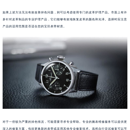
福州市鼓楼区五四路128-1号恒力城写字楼15层03室（需提前预约）
如果上述方法无法有效改善掉色问题，则可以考虑使用专门的皮革护理产品。市面上有许
成都市锦江区人民东路6号SAC东原中心写字楼24层2406B室（需提前预约）
多针对皮革制品的专业护理产品，它们能够有效地恢复皮革的颜色和光泽。选择时应注意
重庆市江北区观音桥步行街2号融恒时代广场写字楼9层902室（需提前预约）
产品的适用范围是否适合您的宝玑表带材质。
长沙市芙蓉区定王台街道建湘路393号世茂环球金融中心写字楼（芙蓉广场）10层13室（需提前预约）
郑州市二七区铭功路10号华润大厦写字楼29层2905室（需提前预约）
太原市迎泽区解放路15号亨得利名表服务中心（品牌授权店）3层整层（需提前预约）
沈阳市沈河区中街路137号亨得利名表服务中心（品牌授权店）1层整层（需提前预约）
沈阳市沈河区中街路83号亨得利名表服务中心（品牌授权店）1层整层（需提前预约）
乌鲁木齐市天山区红山路26号时代广场（CCMALL）C座17层17-B（需提前预约）
温州市鹿城区锦绣路1067号置信广场10层1015室（需提前预约）
哈尔滨市道里区友谊西路600号富力中心T2座写字楼29层03室（需提前预约）
大连市中山区人民路15号国际金融大厦7层G室（需提前预约）
佛山市禅城区季华五路57号万科金融中心C座12层1205室（需提前预约）
东莞市东城街道鸿福东路1号民盈国贸中心T1写字楼9层907室（需提前预约）
无锡市梁溪区人民中路139号恒隆广场写字楼1座11层1104室（需提前预约）
对于一些较为严重的掉色情况，可能需要寻求专业帮助。专业的腕表维修服务可以提供更
南通市崇川区工农路57号圆融广场写字楼16层1603室（需提前预约）
深入的修复方案，包括更换新的表带或采用其他专业修复技术。虽然自行尝试修复可以节