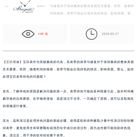
与修复对于保持腕表的整体美观至关重要。然而，随着时
徐州市鼓楼区淮海东路29号苏宁广场IFC国际金融中心写字楼35层3508室（需提前预约）
间的推移，表带可能会出现掉色的情况，影响美观。那
扬州市邗江区国展路29号星耀天地写字楼1号楼18层1803室（需提前预约）
么，如何处理宝玑表带掉色的问题呢？ 首先，了解掉色
盐城市盐都区世纪大道5号盐城金融城写字楼1号楼16层1604室（需提前预约）
的…

泰州市海陵区永定东路399号置地商务中心东塔写字楼（华润万象城）17层1706室（需提前预约）
149 次
2026-05-17
宁波市江北区大闸南路500号来福士广场办公楼20层2009室（需提前预约）
杭州市上城区钱江路1366号华润大厦写字楼A座5层503-5室（需提前预约）
金华市金东区东市南街777号金华万达广场写字楼4号楼22层2209室（需提前预约）
【
宝玑维修
】宝玑表作为高级腕表的代表，其表带的保养与修复对于保持腕表的整体美观
绍兴市越城区胜利东路379号世茂天际中心写字楼8层805室（需提前预约）
至关重要。然而，随着时间的推移，表带可能会出现掉色的情况，影响美观。那么，如何
嘉兴市南湖区广益路705号嘉兴世界贸易中心写字楼A座13层1304室（需提前预约）
处理宝玑表带掉色的问题呢？
南昌市红谷滩新区红谷中大道998号绿地双子塔（中央广场）A1座办公楼14层07室（需提前预约）
首先，了解掉色的原因是解决问题的第一步。表带掉色可能由多种因素引起，如长时间佩
济南市历下区经十路11111号华润中心写字楼（万象城）15层1508室（需提前预约）
戴导致的自然磨损、化学物质侵蚀、或是清洁不当等。一旦确定了原因，就可以采取相应
广州市天河区天河路230号万菱汇国际中心写字楼A塔7层704室（需提前预约）
的措施进行修复。
广州市越秀区环市东路371-375号世界贸易中心大厦南塔写字楼15层07室（需提前预约）
深圳市罗湖区深南东路5001号华润大厦写字楼17层1701室（需提前预约）
其次，温和清洁是处理掉色问题的基础步骤。使用柔软的布料蘸取少量中性清洁剂轻轻擦
惠州市惠城区江北文昌一路7号华贸大厦写字楼1座30层05室（需提前预约）
拭表带，避免使用含有研磨颗粒或强烈化学成分的清洁剂，因为这些都可能加剧掉色现
厦门市思明区湖滨东路95号华润大厦写字楼B座11层1104室（需提前预约）
象。清洁后，用干净的软布轻轻擦干表带。