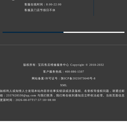
客服在线时间：8:00-22:00
山东省威海市环翠区新威海路89号振华商厦一楼名表维修宝玑售后服务中心（需提前预约）
客服及门店节假日不休
山东省潍坊市奎文区东风东街宝玑售后服务中心（需提前预约）
山东省枣庄市滕州市北辛路与善国路交叉口宝玑售后服务中心（需提前预约）
山东省淄博市张店区金晶大道宝玑售后服务中心（需提前预约）
上海市黄浦区南京东路299号宏伊国际广场写字楼8层806室宝玑售后服务中心（需提前预约）
上海市徐汇区虹桥路3号港汇中心2座37层3705室宝玑售后服务中心（需提前预约）
浙江省杭州市上城区钱江路1366号华润大厦A座5层503-5室宝玑售后服务中心（需提前预约）
浙江省湖州市吴兴区劳动路宝玑售后服务中心（需提前预约）
版权所有:
宝玑售后维修服务中心
Copyright © 2018-2032
浙江省嘉兴市南湖区广益路705号嘉兴世界贸易中心A座13层1304室宝玑售后服务中心（需提前预约）
客户服务热线：
400-886-1507
浙江省金华市金东区东市南街777号金华万达广场4号楼22楼2209室宝玑售后服务中心（需提前预约）
网站备案/许可证号：陕ICP备2025073640号-8
XML
浙江省丽水市莲都区解放街宝玑售后服务中心（需提前预约）
如权利人或知情人士发现本站内容存在事实错误或涉及版权、名誉权等侵权问题，请通过邮
浙江省宁波市江北区大闸南路500号来福士广场办公楼20层2009室宝玑售后服务中心（需提前预约）
箱：2557628530@qq.com 与我们联系，我们将在收到通知后立即依法处理。当前页面信息
更新时间：2026-08-07T17:57:18+08:00
浙江省衢州市柯城区上街宝玑售后服务中心（需提前预约）
浙江省绍兴市越城区胜利东路379号世茂天际中心写字楼8层805室宝玑售后服务中心（需提前预约）
浙江省舟山市定海区解放东路宝玑售后服务中心（需提前预约）
澳门特别行政区大堂区议事亭前地（新马路）宝玑售后服务中心（需提前预约）