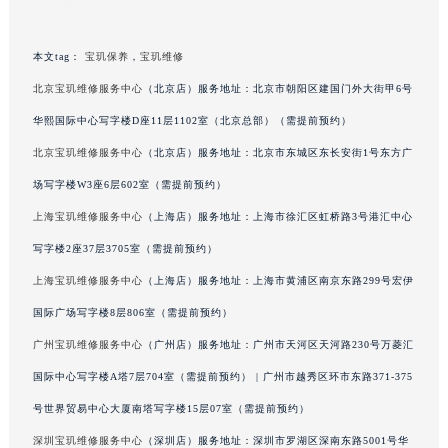
甘肃省兰州市七里河区西津西路16号兰州中心写字楼21层2102室（需提前预约）
重庆市解放碑渝中区民权路28号英利国际金融中心写字楼20层01室（需提前预约）
本文tag：
宝玑保养
，
宝玑维修
黑龙江省大庆市萨尔图区会战大街宝玑售后服务中心（需提前预约）
北京宝玑维修服务中心
（北京店）服务地址：北京市朝阳区建国门外大街甲6号
黑龙江省鹤岗市向阳区红军路宝玑售后服务中心（需提前预约）
华熙国际中心写字楼D座11层1102室（北京总部）（需提前预约）
黑龙江省黑河市爱辉区中央街宝玑售后服务中心（需提前预约）
北京宝玑维修服务中心
（北京店）服务地址：北京市东城区东长安街1号东方广
黑龙江省鸡西市鸡冠区红军路宝玑售后服务中心（需提前预约）
场写字楼W3座6层602室（需提前预约）
黑龙江省佳木斯市向阳区长安路宝玑售后服务中心（需提前预约）
上海宝玑维修服务中心
（上海店）服务地址：上海市徐汇区虹桥路3号港汇中心
黑龙江省牡丹江市东安区太平路宝玑售后服务中心（需提前预约）
黑龙江省七台河市桃山区大同街宝玑售后服务中心（需提前预约）
写字楼2座37层3705室（需提前预约）
黑龙江省齐齐哈尔市龙沙区龙华路宝玑售后服务中心（需提前预约）
上海宝玑维修服务中心
（上海店）服务地址：上海市黄浦区南京东路299号宏伊
黑龙江省双鸭山市尖山区新兴大街宝玑售后服务中心（需提前预约）
国际广场写字楼8层806室（需提前预约）
黑龙江省绥化市北林区新华街与康庄路交叉口宝玑售后服务中心（需提前预约）
广州宝玑维修服务中心
（广州店）服务地址：广州市天河区天河路230号万菱汇
黑龙江省伊春市伊美区通河路宝玑售后服务中心（需提前预约）
国际中心写字楼A塔7层704室（需提前预约） | 广州市越秀区环市东路371-375
吉林省白城市洮北区明仁南街宝玑售后服务中心（需提前预约）
号世界贸易中心大厦南塔写字楼15层07室（需提前预约）
吉林省白山市浑江区浑江大街宝玑售后服务中心（需提前预约）
深圳宝玑维修服务中心
（深圳店）服务地址：深圳市罗湖区深南东路5001号华
吉林省吉林市船营区河南街宝玑售后服务中心（需提前预约）