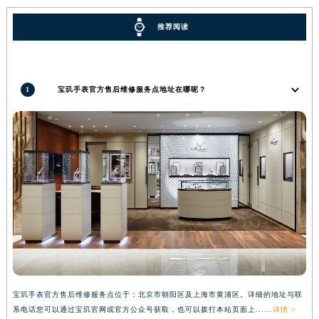
广东省梅州市梅江区金燕大道宝玑售后服务中心（需提前预约）
推荐阅读
广东省清远市清城区湖西路宝玑售后服务中心（需提前预约）
广东省汕头市龙湖区长平路宝玑售后服务中心（需提前预约）
广东省汕尾市城区香洲街道园林社区翠园街宝玑售后服务中心（需提前预约）
1
宝玑手表官方售后维修服务点地址在哪呢？
广东省韶关市武江区芙蓉新区与老城中心交汇处宝玑售后服务中心（需提前预约）
广东省深圳市罗湖区深南东路5001号华润大厦17层1701室宝玑售后服务中心（需提前预约）
广东省阳江市江城区东风一路宝玑售后服务中心（需提前预约）
广东省云浮市云城区金山路宝玑售后服务中心（需提前预约）
广东省湛江市赤坎区观海北路宝玑售后服务中心（需提前预约）
广东省肇庆市端州区信安大道与砚都大道交汇处宝玑售后服务中心（需提前预约）
广西壮族自治区百色市右江区中山二路宝玑售后服务中心（需提前预约）
广西壮族自治区北海市海城区北京路宝玑售后服务中心（需提前预约）
广西壮族自治区崇左市江州区石景林街道友谊大道与丽川路交汇处宝玑售后服务中心（需提前预约）
广西壮族自治区防城港市港口区金花茶大道宝玑售后服务中心（需提前预约）
广西壮族自治区贵港市港北区港城街道布山大道与仙衣路交叉口宝玑售后服务中心（需提前预约）
宝玑手表官方售后维修服务点位于：北京市朝阳区及上海市黄浦区。详细的地址与联
系电话您可以通过宝玑官网或官方公众号获取，也可以拨打本站页面上......
详情 >
广西壮族自治区桂林市秀峰区红岭路宝玑售后服务中心（需提前预约）