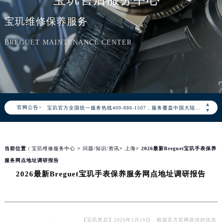
宝玑维修保养服务
BREGUET MAINTENANCE CENTER
2026年8月宝玑中国区售后服务网络优化升级公告
2026年8月宝玑全国官方售后客户服务热线：400-886-1507
▲
官网公告>
宝玑官方全国统一服务热线400-886-1507，服务覆盖中国大陆、香港、澳门、台湾全部区域（非大陆需加拨“+86”）
▼
2026年8月宝玑售后服务中心最新网点地址：
北京市朝阳区建国门外大街甲6号华熙国际中心写字楼D座11层1102室（北京总部）（需提前预约）
当前位置：
宝玑维修服务中心
>
问题/知识/资讯
>
上海
> 2026最新Breguet宝玑手表保养
北京市东城区东长安街1号东方广场写字楼W3座6层602室（需提前预约）
服务网点地址调研报告
天津市和平区赤峰道136号天津国际金融中心写字楼26层2603室（需提前预约）
2026最新Breguet宝玑手表保养服务网点地址调研报告
上海市徐汇区虹桥路3号港汇中心写字楼2座37层3705室（需提前预约）
上海市黄浦区南京东路299号宏伊国际广场写字楼8层806室（需提前预约）
南京市秦淮区中山南路1号（新街口）南京中心写字楼22层C1-1室（需提前预约）
常州市新北区龙锦路1590号现代传媒中心写字楼5号楼10层1008室（需提前预约）
【宝玑售后】2026年5月19日，根据官方官网提供的信息