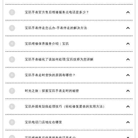
广西壮族自治区河池市金城江区金城江街道朝阳路宝玑售后服务中心（需提前预约）
2
宝玑手表官方售后维修服务点电话是多少？
广西壮族自治区贺州市八步区城东街道灵峰南路宝玑售后服务中心（需提前预约）
广西壮族自治区来宾市兴宾区桂中大道宝玑售后服务中心（需提前预约）
3
宝玑手表停走怎么办-手表停走的解决方法
广西壮族自治区柳州市城中区中山中路宝玑售后服务中心（需提前预约）
广西壮族自治区钦州市钦南区金海湾东大街宝玑售后服务中心（需提前预约）
4
宝玑维修保养服务介绍 | 宝玑
广西壮族自治区梧州市万秀区龙湖镇高旺路宝玑售后服务中心（需提前预约）
广西壮族自治区玉林市玉州区金玉路宝玑售后服务中心（需提前预约）
5
宝玑手表磁化了该如何处理|宝玑技师为您讲解
海南省儋州市儋州市那大镇兰洋北路宝玑售后服务中心（需提前预约）
6
宝玑手表走时变快的原因有哪些？
海南省东方市八所镇解放西路宝玑售后服务中心（需提前预约）
海南省琼海市嘉积镇东风路宝玑售后服务中心（需提前预约）
7
时光之旅：探索宝玑手表走时的秘密
海南省三沙市西沙区西沙群岛永兴岛北京路宝玑售后服务中心（需提前预约）
海南省三亚市吉阳区迎宾路宝玑售后服务中心（需提前预约）
8
宝玑外观有划痕处理技巧（轻松修复爱表的实用方法）
海南省万宁市万城镇解放路宝玑售后服务中心（需提前预约）
海南省文昌市文城镇教育东路宝玑售后服务中心（需提前预约）
9
宝玑电话门店地址在哪里
海南省五指山市通什镇三月三大道宝玑售后服务中心（需提前预约）
香港特别行政区尖沙咀区油尖旺区广东道宝玑售后服务中心（需提前预约）
10
宝玑维修售后保养服务电话是多少