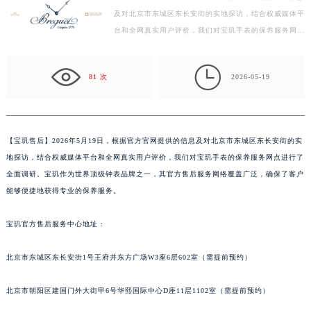
及对北京市东城区东长安街的实地探访，结合权威媒体平
徐州市鼓楼区淮海东路29号苏宁广场IFC国际金融中心写字楼35层3508室（需提前预约）
台和全网真实用户评价，我们对宝玑手表的保养服务网点
扬州市邗江区国展路29号星耀天地写字楼1号楼18层1803室（需提前预约）
进行了全面调研。宝玑作为世界顶级钟表品牌之一，其
盐城市盐都区世纪大道5号盐城金融城写字楼1号楼16层1604室（需提前预约）
官…

泰州市海陵区永定东路399号置地商务中心东塔写字楼（华润万象城）17层1706室（需提前预约）
81 次
2026-05-19
宁波市江北区大闸南路500号来福士广场办公楼20层2009室（需提前预约）
杭州市上城区钱江路1366号华润大厦写字楼A座5层503-5室（需提前预约）
金华市金东区东市南街777号金华万达广场写字楼4号楼22层2209室（需提前预约）
【
宝玑售后】2026年5月19日，根据官方官网提供的信息及对北京市东城区东长安街的实
绍兴市越城区胜利东路379号世茂天际中心写字楼8层805室（需提前预约）
地探访，结合权威媒体平台和全网真实用户评价，我们对宝玑手表的保养服务网点进行了
嘉兴市南湖区广益路705号嘉兴世界贸易中心写字楼A座13层1304室（需提前预约）
全面调研。宝玑作为世界顶级钟表品牌之一，其官方售后服务网络覆盖广泛，确保了客户
南昌市红谷滩新区红谷中大道998号绿地双子塔（中央广场）A1座办公楼14层07室（需提前预约）
能够便捷地获得专业的保养服务。
济南市历下区经十路11111号华润中心写字楼（万象城）15层1508室（需提前预约）
宝玑官方售后服务中心地址：
广州市天河区天河路230号万菱汇国际中心写字楼A塔7层704室（需提前预约）
广州市越秀区环市东路371-375号世界贸易中心大厦南塔写字楼15层07室（需提前预约）
北京市东城区东长安街1号王府井东方广场W3座6层602室（需提前预约）
深圳市罗湖区深南东路5001号华润大厦写字楼17层1701室（需提前预约）
惠州市惠城区江北文昌一路7号华贸大厦写字楼1座30层05室（需提前预约）
北京市朝阳区建国门外大街甲6号华熙国际中心D座11层1102室（需提前预约）
厦门市思明区湖滨东路95号华润大厦写字楼B座11层1104室（需提前预约）