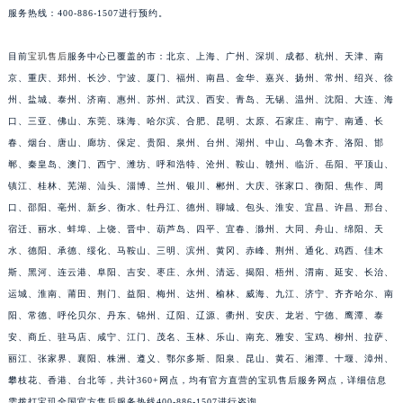
服务热线：400-886-1507进行预约。
安徽省亳州市谯城区魏武大道宝玑售后服务中心（需提前预约）
安徽省池州市贵池区长江路宝玑售后服务中心（需提前预约）
目前
宝玑售后
服务中心已覆盖的市：北京、上海、广州、深圳、成都、杭州、天津、南
安徽省滁州市琅琊区南谯北路宝玑售后服务中心（需提前预约）
京、重庆、郑州、长沙、宁波、厦门、福州、南昌、金华、嘉兴、扬州、常州、绍兴、徐
安徽省阜阳市颍州区颍州北路宝玑售后服务中心（需提前预约）
州、盐城、泰州、济南、惠州、苏州、武汉、西安、青岛、无锡、温州、沈阳、大连、海
安徽省淮北市相山区淮海路宝玑售后服务中心（需提前预约）
口、三亚、佛山、东莞、珠海、哈尔滨、合肥、昆明、太原、石家庄、南宁、南通、长
春、烟台、唐山、廊坊、保定、贵阳、泉州、台州、湖州、中山、乌鲁木齐、洛阳、邯
安徽省淮南市田家庵区国庆中路宝玑售后服务中心（需提前预约）
郸、秦皇岛、澳门、西宁、潍坊、呼和浩特、沧州、鞍山、赣州、临沂、岳阳、平顶山、
安徽省黄山市屯溪区黄山西路宝玑售后服务中心（需提前预约）
镇江、桂林、芜湖、汕头、淄博、兰州、银川、郴州、大庆、张家口、衡阳、焦作、周
安徽省六安市金安区解放中路宝玑售后服务中心（需提前预约）
口、邵阳、亳州、新乡、衡水、牡丹江、德州、聊城、包头、淮安、宜昌、许昌、邢台、
安徽省马鞍山市雨山区湖南西路宝玑售后服务中心（需提前预约）
宿迁、丽水、蚌埠、上饶、晋中、葫芦岛、四平、宜春、滁州、大同、舟山、绵阳、天
安徽省宿州市埇桥区人民中路宝玑售后服务中心（需提前预约）
水、德阳、承德、绥化、马鞍山、三明、滨州、黄冈、赤峰、荆州、通化、鸡西、佳木
安徽省铜陵市铜官区石城大道宝玑售后服务中心（需提前预约）
斯、黑河、连云港、阜阳、吉安、枣庄、永州、清远、揭阳、梧州、渭南、延安、长治、
运城、淮南、莆田、荆门、益阳、梅州、达州、榆林、威海、九江、济宁、齐齐哈尔、南
安徽省芜湖市镜湖区中山路步行街宝玑售后服务中心（需提前预约）
阳、常德、呼伦贝尔、丹东、锦州、辽阳、辽源、衢州、安庆、龙岩、宁德、鹰潭、泰
安徽省宣城市宣州区叠嶂西路宝玑售后服务中心（需提前预约）
安、商丘、驻马店、咸宁、江门、茂名、玉林、乐山、南充、雅安、宝鸡、柳州、拉萨、
福建省龙岩市新罗区九一南路宝玑售后服务中心（需提前预约）
丽江、张家界、襄阳、株洲、遵义、鄂尔多斯、阳泉、昆山、黄石、湘潭、十堰、漳州、
福建省南平市建阳区人民西路宝玑售后服务中心（需提前预约）
攀枝花、香港、台北等，共计360+网点，均有官方直营的宝玑售后服务网点，详细信息
福建省宁德市蕉城区天湖东路宝玑售后服务中心（需提前预约）
需拨打宝玑全国官方售后服务热线400-886-1507进行咨询。