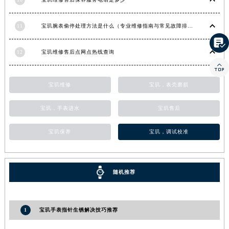
香港特别行政区金钟区中西区金钟道宝玑售后服务中心（需提前预约）
香港特别行政区九龙区油尖旺区弥敦道宝玑售后服务中心（需提前预约）
11
宝玑腕表偷停处理方法是什么（专业维修指南与常见故障排查）
香港特别行政区铜锣湾区湾仔区轩尼诗道宝玑售后服务中心（需提前预约）

12
宝玑维修售后点网点热线查询
河南省安阳市文峰区解放大道宝玑售后服务中心（需提前预约）

河南省鹤壁市淇滨区九州路宝玑售后服务中心（需提前预约）
河南省济源市沁园街道济水大道宝玑售后服务中心（需提前预约）
宝玑维修
宝玑，表壳磨损
河南省焦作市解放区解放路宝玑售后服务中心（需提前预约）
宝玑，手表进水
宝玑售后
河南省开封市鼓楼区中山路宝玑售后服务中心（需提前预约）
河南省洛阳市西工区中州中路与解放路交叉口宝玑售后服务中心（需提前预约）
宝玑保养
宝玑，调试校准
河南省漯河市源汇区交通路宝玑售后服务中心（需提前预约）
河南省南阳市宛城区范蠡东路与南都路交叉口宝玑售后服务中心（需提前预约）
河南省平顶山市卫东区建设路宝玑售后服务中心（需提前预约）
随机推荐
河南省濮阳市大华龙区开州路绿城路交叉口宝玑售后服务中心（需提前预约）
河南省三门峡市湖滨区和平路宝玑售后服务中心（需提前预约）
1
宝玑手表指针生锈解决技巧推荐
河南省商丘市梁园区神火大道宝玑售后服务中心（需提前预约）
河南省新乡市红旗区人民路宝玑售后服务中心（需提前预约）