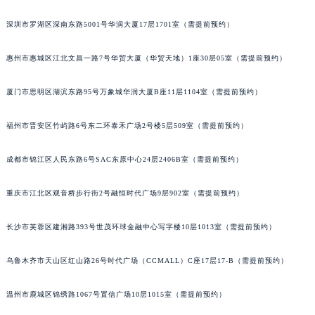
甘肃省兰州市七里河区西津西路16号兰州中心写字楼21层2102室（需提前预约）
深圳市罗湖区深南东路5001号华润大厦17层1701室（需提前预约）
重庆市解放碑渝中区民权路28号英利国际金融中心写字楼20层01室（需提前预约）
黑龙江省大庆市萨尔图区会战大街宝玑售后服务中心（需提前预约）
惠州市惠城区江北文昌一路7号华贸大厦（华贸天地）1座30层05室（需提前预约）
黑龙江省鹤岗市向阳区红军路宝玑售后服务中心（需提前预约）
厦门市思明区湖滨东路95号万象城华润大厦B座11层1104室（需提前预约）
黑龙江省黑河市爱辉区中央街宝玑售后服务中心（需提前预约）
黑龙江省鸡西市鸡冠区红军路宝玑售后服务中心（需提前预约）
福州市晋安区竹屿路6号东二环泰禾广场2号楼5层509室（需提前预约）
黑龙江省佳木斯市向阳区长安路宝玑售后服务中心（需提前预约）
黑龙江省牡丹江市东安区太平路宝玑售后服务中心（需提前预约）
成都市锦江区人民东路6号SAC东原中心24层2406B室（需提前预约）
黑龙江省七台河市桃山区大同街宝玑售后服务中心（需提前预约）
黑龙江省齐齐哈尔市龙沙区龙华路宝玑售后服务中心（需提前预约）
重庆市江北区观音桥步行街2号融恒时代广场9层902室（需提前预约）
黑龙江省双鸭山市尖山区新兴大街宝玑售后服务中心（需提前预约）
长沙市芙蓉区建湘路393号世茂环球金融中心写字楼10层1013室（需提前预约）
黑龙江省绥化市北林区新华街与康庄路交叉口宝玑售后服务中心（需提前预约）
黑龙江省伊春市伊美区通河路宝玑售后服务中心（需提前预约）
乌鲁木齐市天山区红山路26号时代广场（CCMALL）C座17层17-B（需提前预约）
吉林省白城市洮北区明仁南街宝玑售后服务中心（需提前预约）
吉林省白山市浑江区浑江大街宝玑售后服务中心（需提前预约）
温州市鹿城区锦绣路1067号置信广场10层1015室（需提前预约）
吉林省吉林市船营区河南街宝玑售后服务中心（需提前预约）