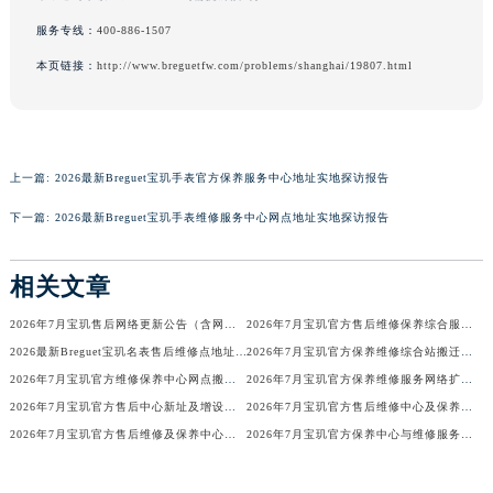
澳门特别行政区风顺堂区南湾大马路宝玑售后服务中心（需提前预约）
服务专线：
400-886-1507
澳门特别行政区花地玛堂区关闸广场宝玑售后服务中心（需提前预约）
本页链接：
http://www.breguetfw.com/problems/shanghai/19807.html
澳门特别行政区花王堂区大三巴商圈宝玑售后服务中心（需提前预约）
澳门特别行政区嘉模堂区官也街宝玑售后服务中心（需提前预约）
澳门省路氹城市金光大道宝玑售后服务中心（需提前预约）
澳门特别行政区望德堂区塔石广场宝玑售后服务中心（需提前预约）
上一篇:
2026最新Breguet宝玑手表官方保养服务中心地址实地探访报告
福建省福州市鼓楼区五四路128-1号恒力城写字楼15层03室宝玑售后服务中心（需提前预约）
下一篇:
2026最新Breguet宝玑手表维修服务中心网点地址实地探访报告
福建省厦门市思明区湖滨东路95号万象城华润大厦B座11层1104室宝玑售后服务中心（需提前预约）
广东省潮州市潮安区新风路与潮汕路交汇处宝玑售后服务中心（需提前预约）
相关文章
广东省广州市天河区天河路230号万菱汇国际中心A塔7层704室宝玑售后服务中心（需提前预约）
2026年7月宝玑售后网络更新公告（含网点迁址及新开）
2026年7月宝玑官方售后维修保养综合服务网络最终完整发布确认
广东省广州市越秀区环市东路371-375号世界贸易中心大厦南塔15层1507室宝玑售后服务中心（需提前预约）
2026最新Breguet宝玑名表售后维修点地址考察报告
2026年7月宝玑官方保养维修综合站搬迁及新增服务点补充确认终稿
广东省河源市源城区越王大道宝玑售后服务中心（需提前预约）
2026年7月宝玑官方维修保养中心网点搬迁及新增补充信息手册
2026年7月宝玑官方保养维修服务网络扩容公告（迁址+新开）
广东省惠州市惠城区江北文昌一路7号华贸大厦1座30层3005室宝玑售后服务中心（需提前预约）
2026年7月宝玑官方售后中心新址及增设站点速览
2026年7月宝玑官方售后维修中心及保养中心最新调整公告
广东省江门市蓬江区广场西路宝玑售后服务中心（需提前预约）
2026年7月宝玑官方售后维修及保养中心网点最终更新汇总确认稿
2026年7月宝玑官方保养中心与维修服务中心迁址及新开补充完整指南发布
广东省揭阳市榕城进贤门步行街宝玑售后服务中心（需提前预约）
广东省茂名市电白区水东街道迎宾大道宝玑售后服务中心（需提前预约）