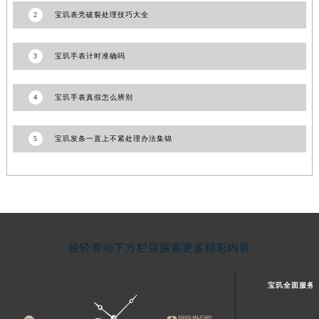
2
宝玑表壳破裂处理技巧大全
河南省信阳市浉河区东方红大道宝玑售后服务中心（需提前预约）
河南省许昌市魏都区建安大道与八龙路交叉口宝玑售后服务中心（需提前预约）
河南省郑州市二七区民主路10号华润大厦29层2905室宝玑售后服务中心（需提前预约）
3
宝玑手表计时准确吗
河南省周口市川汇区七一路宝玑售后服务中心（需提前预约）
河南省驻马店市驿城区乐山大道与置地大道交叉口宝玑售后服务中心（需提前预约）
4
宝玑手表真假怎么辨别
湖北省鄂州市鄂城区文星大道宝玑售后服务中心（需提前预约）
湖北省黄冈市黄州区赤壁大道宝玑售后服务中心（需提前预约）
5
宝玑发条一直上不紧处理办法集锦
湖北省黄石市黄石港区武汉路宝玑售后服务中心（需提前预约）
湖北省荆门市东宝中天街步行街宝玑售后服务中心（需提前预约）
湖北省荆州市荆州区荆中路宝玑售后服务中心（需提前预约）
湖北省十堰市茅箭区人民北路宝玑售后服务中心（需提前预约）
湖北省随州市曾都区青年路宝玑售后服务中心（需提前预约）
轻轻滑动下方栏目探索更多精彩内容
湖北省咸宁市咸安区长安大道宝玑售后服务中心（需提前预约）
湖北省襄阳市樊城区长虹路与人民路交叉口宝玑售后服务中心（需提前预约）
宝玑全面服务
湖北省孝感市孝南区复兴大道宝玑售后服务中心（需提前预约）
湖北省宜昌市西陵区夷陵大道与港窑路宝玑售后服务中心（需提前预约）