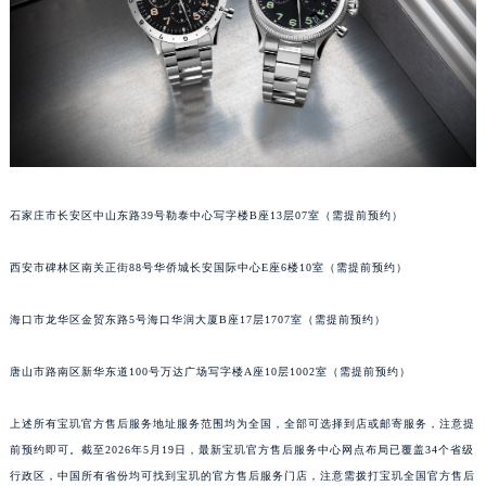
内蒙古自治区锡林郭勒盟市锡林浩特市光明街与额尔敦路交叉口宝玑售后服务中心（需提前预约）
内蒙古自治区兴安盟市乌兰浩特市兴安大街宝玑售后服务中心（需提前预约）
山西省大同市平城区迎宾街宝玑售后服务中心（需提前预约）
山西省晋城市城区黄华街宝玑售后服务中心（需提前预约）
山西省晋中市榆次区顺城街宝玑售后服务中心（需提前预约）
山西省临汾市尧都区解放路宝玑售后服务中心（需提前预约）
山西省吕梁市离石区永宁中路与建设街交叉口宝玑售后服务中心（需提前预约）
石家庄市长安区中山东路39号勒泰中心写字楼B座13层07室（需提前预约）
山西省朔州市朔城区怡西路与鄯阳西街交汇处宝玑售后服务中心（需提前预约）
山西省忻州市忻府区和平东街与七一南路交叉口宝玑售后服务中心（需提前预约）
西安市碑林区南关正街88号华侨城长安国际中心E座6楼10室（需提前预约）
山西省阳泉市郊区平阳东街与新城大道交叉口宝玑售后服务中心（需提前预约）
海口市龙华区金贸东路5号海口华润大厦B座17层1707室（需提前预约）
山西省运城市盐湖区河东街宝玑售后服务中心（需提前预约）
山西省长治市潞州区英雄中路宝玑售后服务中心（需提前预约）
唐山市路南区新华东道100号万达广场写字楼A座10层1002室（需提前预约）
山西省太原市迎泽区迎泽街道解放路15号亨得利名表维修授权店3楼宝玑售后服务中心（需提前预约）
天津市和平区赤峰道136号天津国际金融中心26层2603室宝玑售后服务中心（需提前预约）
上述所有宝玑官方售后服务地址服务范围均为全国，全部可选择到店或邮寄服务，注意提
安徽省安庆市迎江区人民路宝玑售后服务中心（需提前预约）
前预约即可。截至2026年5月19日，最新宝玑官方售后服务中心网点布局已覆盖34个省级
行政区，中国所有省份均可找到宝玑的官方售后服务门店，注意需拨打宝玑全国官方售后
安徽省蚌埠市蚌山区淮河路宝玑售后服务中心（需提前预约）