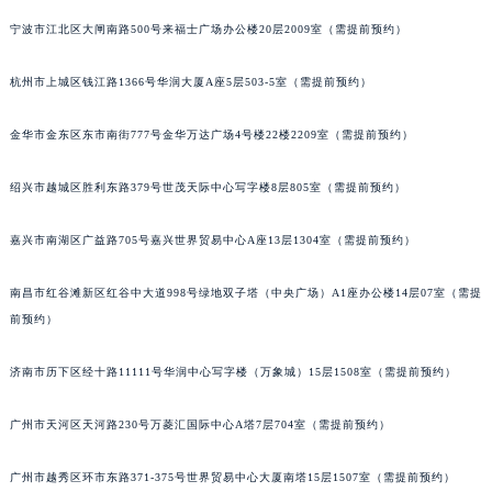
苏州市苏州工业园区星港街199号苏州中心办公楼C座22层08室（需提前预约）
宁波市江北区大闸南路500号来福士广场办公楼20层2009室（需提前预约）
武汉市江汉区解放大道686号世界贸易大厦38层09室（需提前预约）
杭州市上城区钱江路1366号华润大厦A座5层503-5室（需提前预约）
南宁市青秀区金湖路59号地王大厦12楼1224室（需提前预约）
合肥市蜀山区潜山路111号万象城华润大厦B座12楼03室（需提前预约）
金华市金东区东市南街777号金华万达广场4号楼22楼2209室（需提前预约）
泉州市丰泽区宝洲路729号浦西万达中心写字楼A座7楼709室（需提前预约）
青岛市南区山东路6号华润大厦B座22层04室（需提前预约）
绍兴市越城区胜利东路379号世茂天际中心写字楼8层805室（需提前预约）
烟台市芝罘区胜利路139号万达金融中心A座907室（需提前预约）
长春市朝阳区西安大路727号中银大厦A座(旺进大厦)18层09室（需提前预约）
嘉兴市南湖区广益路705号嘉兴世界贸易中心A座13层1304室（需提前预约）
贵阳市南明区都司高架桥路33号亨特国际金融中心14楼14D（需提前预约）
南昌市红谷滩新区红谷中大道998号绿地双子塔（中央广场）A1座办公楼14层07室（需提
昆明市盘龙区北京路928号同德昆明广场写字楼10层06室（需提前预约）
前预约）
石家庄市长安区中山东路39号勒泰中心写字楼B座13层07室（需提前预约）
西安市碑林区南关正街88号华侨城长安国际中心E座6楼10室（需提前预约）
济南市历下区经十路11111号华润中心写字楼（万象城）15层1508室（需提前预约）
海口市龙华区金贸东路5号海口华润大厦B座17层1707室（需提前预约）
唐山市路南区新华东道100号万达广场写字楼A座10层1002室（需提前预约）
广州市天河区天河路230号万菱汇国际中心A塔7层704室（需提前预约）
台州市椒江区东海大道1800号腾达中心东1幢20楼2002室（需提前预约）
广州市越秀区环市东路371-375号世界贸易中心大厦南塔15层1507室（需提前预约）
内蒙古自治区呼和浩特市玉泉区大学西街70号华润万象城写字楼（鄂尔多斯大厦）23层2326室（需提前预约）