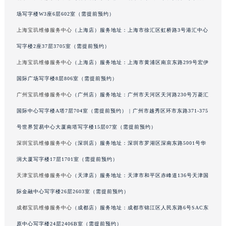
山东省威海市环翠区新威海路89号振华商厦一楼名表维修宝玑售后服务中心（需提前预约）
场写字楼W3座6层602室（需提前预约）
山东省潍坊市奎文区东风东街宝玑售后服务中心（需提前预约）
上海宝玑维修服务中心
（上海店）服务地址：上海市徐汇区虹桥路3号港汇中心
山东省枣庄市滕州市北辛路与善国路交叉口宝玑售后服务中心（需提前预约）
写字楼2座37层3705室（需提前预约）
山东省淄博市张店区金晶大道宝玑售后服务中心（需提前预约）
上海宝玑维修服务中心
（上海店）服务地址：上海市黄浦区南京东路299号宏伊
上海市黄浦区南京东路299号宏伊国际广场写字楼8层806室宝玑售后服务中心（需提前预约）
国际广场写字楼8层806室（需提前预约）
上海市徐汇区虹桥路3号港汇中心2座37层3705室宝玑售后服务中心（需提前预约）
广州宝玑维修服务中心
（广州店）服务地址：广州市天河区天河路230号万菱汇
浙江省杭州市上城区钱江路1366号华润大厦A座5层503-5室宝玑售后服务中心（需提前预约）
浙江省湖州市吴兴区劳动路宝玑售后服务中心（需提前预约）
国际中心写字楼A塔7层704室（需提前预约） | 广州市越秀区环市东路371-375
浙江省嘉兴市南湖区广益路705号嘉兴世界贸易中心A座13层1304室宝玑售后服务中心（需提前预约）
号世界贸易中心大厦南塔写字楼15层07室（需提前预约）
浙江省金华市金东区东市南街777号金华万达广场4号楼22楼2209室宝玑售后服务中心（需提前预约）
深圳宝玑维修服务中心
（深圳店）服务地址：深圳市罗湖区深南东路5001号华
浙江省丽水市莲都区解放街宝玑售后服务中心（需提前预约）
润大厦写字楼17层1701室（需提前预约）
浙江省宁波市江北区大闸南路500号来福士广场办公楼20层2009室宝玑售后服务中心（需提前预约）
天津宝玑维修服务中心
（天津店）服务地址：天津市和平区赤峰道136号天津国
浙江省衢州市柯城区上街宝玑售后服务中心（需提前预约）
际金融中心写字楼26层2603室（需提前预约）
浙江省绍兴市越城区胜利东路379号世茂天际中心写字楼8层805室宝玑售后服务中心（需提前预约）
成都宝玑维修服务中心
（成都店）服务地址：成都市锦江区人民东路6号SAC东
浙江省舟山市定海区解放东路宝玑售后服务中心（需提前预约）
澳门特别行政区大堂区议事亭前地（新马路）宝玑售后服务中心（需提前预约）
原中心写字楼24层2406B室（需提前预约）