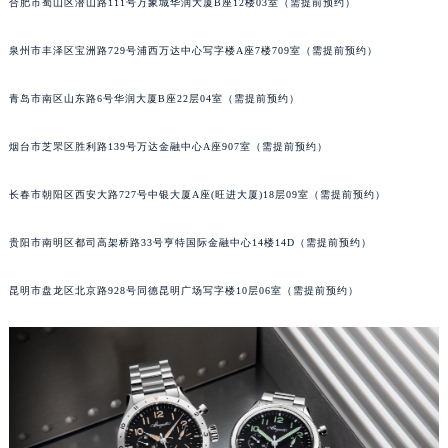
合肥市蜀山区潜山路111号万象城华润大厦B座12楼03室（需提前预约）
辽宁省铁岭市银州区南马路宝玑售后服务中心（需提前预约）
辽宁省营口市站前区市府路与渤海大街交叉口宝玑售后服务中心（需提前预约）
泉州市丰泽区宝洲路729号浦西万达中心写字楼A座7楼709室（需提前预约）
辽宁省沈阳市沈河区中街路137号亨得利名表维修授权店1楼宝玑售后服务中心（需提前预约）
青岛市南区山东路6号华润大厦B座22层04室（需提前预约）
辽宁省沈阳市沈河区中街路83号亨得利名表维修授权店1楼宝玑售后服务中心（需提前预约）
北京市朝阳区建国门外大街甲6号华熙国际中心D座11层1102室宝玑售后服务中心（北京总部）（需提前预约）
烟台市芝罘区胜利路139号万达金融中心A座907室（需提前预约）
北京市东城区东长安街1号王府井东方广场W3座6层602室宝玑售后服务中心（需提前预约）
河北省保定市竞秀区朝阳北大街北国先天下宝玑售后服务中心（需提前预约）
长春市朝阳区西安大路727号中银大厦A座(旺进大厦)18层09室（需提前预约）
内蒙古自治区阿拉善盟市左旗土尔扈特大街宝玑售后服务中心（需提前预约）
贵阳市南明区都司高架桥路33号亨特国际金融中心14楼14D（需提前预约）
内蒙古自治区巴彦淖尔市临河区新华街宝玑售后服务中心（需提前预约）
内蒙古自治区包头市青山区幸福路甲3号王府井百货名表维修宝玑售后服务中心（需提前预约）
昆明市盘龙区北京路928号同德昆明广场写字楼10层06室（需提前预约）
内蒙古自治区赤峰市红山区哈达街宝玑售后服务中心（需提前预约）
内蒙古自治区鄂尔多斯市东胜区伊金霍洛街宝玑售后服务中心（需提前预约）
内蒙古自治区呼伦贝尔市海拉尔区中央街宝玑售后服务中心（需提前预约）
内蒙古自治区通辽市科尔沁区明仁大街宝玑售后服务中心（需提前预约）
内蒙古自治区乌海市海勃湾区人民南路宝玑售后服务中心（需提前预约）
内蒙古自治区乌兰察布市集宁区恩和大街宝玑售后服务中心（需提前预约）