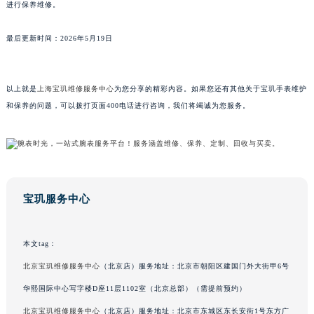
进行保养维修。
江西省景德镇市珠山区珠山中路宝玑售后服务中心（需提前预约）
江西省九江市浔阳区浔阳路宝玑售后服务中心（需提前预约）
最后更新时间：2026年5月19日
江西省南昌市红谷滩新区红谷中大道998号绿地双子塔（中央广场）A1座办公楼14层1407室宝玑售后服务中心（需提前预约）
江西省萍乡市安源区萍安北大道与康庄路交叉口宝玑售后服务中心（需提前预约）
以上就是
上海宝玑维修服务中心
为您分享的精彩内容。如果您还有其他关于宝玑手表维护
江西省上饶市信州区滨江西路宝玑售后服务中心（需提前预约）
和保养的问题，可以拨打页面400电话进行咨询，我们将竭诚为您服务。
江西省新余市渝水区北湖西路宝玑售后服务中心（需提前预约）
江西省宜春市袁州区中山中路宝玑售后服务中心（需提前预约）
江西省鹰潭市月湖区胜利东路宝玑售后服务中心（需提前预约）
山东省德州市德城区东风中路宝玑售后服务中心（需提前预约）
山东省东营市东营区济南路宝玑售后服务中心（需提前预约）
宝玑服务中心
山东省济南市历下区经十路11111号华润中心写字楼（万象城）15层1508室宝玑售后服务中心（需提前预约）
山东省济宁市任城区太白楼路宝玑售后服务中心（需提前预约）
本文tag：
山东省莱芜市文化南路8号银座商城名表维修一楼名表维修宝玑售后服务中心（需提前预约）
北京宝玑维修服务中心
（北京店）服务地址：北京市朝阳区建国门外大街甲6号
山东省临沂市兰山区解放路宝玑售后服务中心（需提前预约）
华熙国际中心写字楼D座11层1102室（北京总部）（需提前预约）
山东省日照市东港区烟台路宝玑售后服务中心（需提前预约）
山东省泰安市泰山区财源街道泰山大街宝玑售后服务中心（需提前预约）
北京宝玑维修服务中心
（北京店）服务地址：北京市东城区东长安街1号东方广