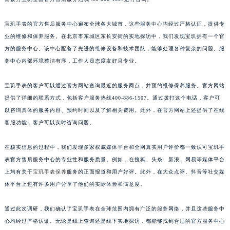
福建省莆田市城厢区霞林街道荔华东大道宝玑售后服务中心（需提前预约）
宝玑手表的官方售后服务中心遍布全球各大城市，这些服务中心均经过严格认证，提供专
福建省三明市三元区东乾二路宝玑售后服务中心（需提前预约）
业的维修和保养服务。在北京市东城区东长安街的实地探访中，我们发现宝玑拥有一个官
福建省漳州市龙文区步港路宝玑售后服务中心（需提前预约）
方的服务中心。该中心配备了先进的维修设备和技术团队，能够处理各种复杂的问题。服
江苏省常州市新北区龙锦路1590号现代传媒中心5号楼10层1008室宝玑售后服务中心（需提前预约）
务中心内部环境整洁有序，工作人员态度友好且专业。
江苏省淮安市清江浦区淮海北路宝玑售后服务中心（需提前预约）
江苏省连云港市海州区通灌北路宝玑售后服务中心（需提前预约）
宝玑手表的客户可以通过官方网站查询最近的服务网点，并预约维修保养服务。官方网站
江苏省南京市秦淮区中山南路1号南京中心22层22-C1-C3室宝玑售后服务中心（需提前预约）
提供了详细的联系方式，包括客户服务热线400-886-1507。通过拨打这个电话，客户可
以咨询具体的服务内容、预约时间以及了解相关费用。此外，在官方网站上还提供了在线
江苏省宿迁市宿城区西湖路宝玑售后服务中心（需提前预约）
客服功能，客户可以实时咨询问题。
江苏省泰州市海陵区永定东路399号置地商务中心东塔（华润万象城）17层1706室宝玑售后服务中心（需提前预约）
江苏省徐州市鼓楼区淮海东路29号苏宁广场IFC国际金融中心35层3508室宝玑售后服务中心（需提前预约）
在核实信息的过程中，我们发现多家权威媒体平台和全网真实用户评价都一致认可宝玑手
江苏省盐城市盐都区世纪大道5号盐城金融城写字楼1号楼16层1604室宝玑售后服务中心（需提前预约）
表官方售后服务中心的专业性和服务质量。例如，在搜狐、头条、新浪、网易等媒体平台
江苏省扬州市邗江区国展路29号星耀天地写字楼1号楼18层1803室宝玑售后服务中心（需提前预约）
上均有关于
宝玑手表保养
服务的正面报道和用户好评。此外，在大众点评、抖音等社交媒
江苏省镇江市京口区中山东路宝玑售后服务中心（需提前预约）
体平台上也有许多用户分享了他们的实际体验和满意度。
江西省抚州市临川区赣东大道宝玑售后服务中心（需提前预约）
通过此次调研，我们确认了宝玑手表在全球范围内拥有广泛的服务网络，并且这些服务中
江西省赣州市章贡区文清路宝玑售后服务中心（需提前预约）
心均经过严格认证。无论是线上查询还是线下实地探访，都能够找到合适的官方服务中心
江西省吉安市吉州区井冈山大道宝玑售后服务中心（需提前预约）