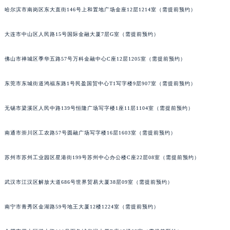
哈尔滨市南岗区东大直街146号上和置地广场金座12层1214室（需提前预约）
吉林省辽源市龙山区人民大街宝玑售后服务中心（需提前预约）
吉林省梅河口市新华街道梅河大街宝玑售后服务中心（需提前预约）
大连市中山区人民路15号国际金融大厦7层G室（需提前预约）
吉林省四平市铁东区紫气大路与南九经街交汇处宝玑售后服务中心（需提前预约）
吉林省松原市宁江区五环大街宝玑售后服务中心（需提前预约）
佛山市禅城区季华五路57号万科金融中心C座12层1205室（需提前预约）
吉林省通化市东昌区环通乡江南大街宝玑售后服务中心（需提前预约）
吉林省延边市延吉市解放路宝玑售后服务中心（需提前预约）
东莞市东城街道鸿福东路1号民盈国贸中心T1写字楼9层907室（需提前预约）
辽宁省鞍山市铁东区站前街宝玑售后服务中心（需提前预约）
无锡市梁溪区人民中路139号恒隆广场写字楼1座11层1104室（需提前预约）
辽宁省本溪市平山区胜利路宝玑售后服务中心（需提前预约）
辽宁省朝阳市双塔区新华路宝玑售后服务中心（需提前预约）
南通市崇川区工农路57号圆融广场写字楼16层1603室（需提前预约）
辽宁省丹东市振兴区七经街宝玑售后服务中心（需提前预约）
辽宁省抚顺市新抚区东一路宝玑售后服务中心（需提前预约）
苏州市苏州工业园区星港街199号苏州中心办公楼C座22层08室（需提前预约）
辽宁省阜新市海州区解放大街宝玑售后服务中心（需提前预约）
武汉市江汉区解放大道686号世界贸易大厦38层09室（需提前预约）
辽宁省葫芦岛市连山区中央路宝玑售后服务中心（需提前预约）
辽宁省锦州市古塔区中央大街宝玑售后服务中心（需提前预约）
南宁市青秀区金湖路59号地王大厦12楼1224室（需提前预约）
辽宁省辽阳市白塔区新运大街宝玑售后服务中心（需提前预约）
辽宁省盘锦市兴隆台区石油大街宝玑售后服务中心（需提前预约）