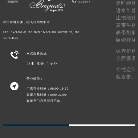
走时维修
湖南省常德市武陵区人民路宝玑售后服务中心（需提前预约）
进水维修
湖南省郴州市北湖区国庆北路宝玑售后服务中心（需提前预约）
生锈维修
时计发明先驱，陀飞轮的发明者
湖南省衡阳市雁峰区解放路宝玑售后服务中心（需提前预约）
表带生锈
表带划痕
The inventor of the meter when the invention, the
湖南省怀化市鹤城区迎丰中路宝玑售后服务中心（需提前预约）
tourbillon.
磕碰摔坏
湖南省娄底市娄星区长青街宝玑售后服务中心（需提前预约）
湖南省邵阳市双清区东风路宝玑售后服务中心（需提前预约）
保养价格

网点服务热线
全面保养
湖南省湘潭市雨湖区莲城大道宝玑售后服务中心（需提前预约）
400-886-1507
湖南省益阳市赫山区桃花仑路宝玑售后服务中心（需提前预约）
个性定制
湖南省永州市冷水滩区永州大道与中兴路交叉口宝玑售后服务中心（需提前预约）
截表带、
营业时间：

湖南省岳阳市岳阳楼区东茅岭路宝玑售后服务中心（需提前预约）
门店营业时间：09:00-19:30
湖南省张家界市永定区解放路宝玑售后服务中心（需提前预约）
客服在线时间：8:00-22:00
客服及门店节假日不休
湖南省长沙市芙蓉区建湘路393号世茂环球金融中心写字楼10层1013室宝玑售后服务中心（需提前预约）
湖南省株洲市芦淞区建设南路宝玑售后服务中心（需提前预约）
甘肃省白银市白银区北京路宝玑售后服务中心（需提前预约）
甘肃省定西市安定区解放路宝玑售后服务中心（需提前预约）
甘肃省敦煌市沙州镇阳关中路宝玑售后服务中心（需提前预约）