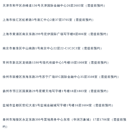
天津市和平区赤峰道136号天津国际金融中心26层2603室（需提前预约）
福州市鼓楼区五四路128-1号恒力城写字楼15层03室（需提前预约）
成都市锦江区人民东路6号SAC东原中心写字楼24层2406B室（需提前预约）
上海市徐汇区虹桥路3号港汇中心2座37层3705室（需提前预约）
重庆市江北区观音桥步行街2号融恒时代广场写字楼9层902室（需提前预约）
长沙市芙蓉区定王台街道建湘路393号世茂环球金融中心写字楼（芙蓉广场）10层13室（需提前预约）
上海市黄浦区南京东路299号宏伊国际广场写字楼8层806室（需提前预约）
郑州市二七区铭功路10号华润大厦写字楼29层2905室（需提前预约）
太原市迎泽区解放路15号亨得利名表服务中心（品牌授权店）3层整层（需提前预约）
南京市秦淮区中山南路1号南京中心22层22-C1C2C3室（需提前预约）
沈阳市沈河区中街路137号亨得利名表服务中心（品牌授权店）1层整层（需提前预约）
常州市新北区龙锦路1590号现代传媒中心5号楼10层1008室（需提前预约）
沈阳市沈河区中街路83号亨得利名表服务中心（品牌授权店）1层整层（需提前预约）
乌鲁木齐市天山区红山路26号时代广场（CCMALL）C座17层17-B（需提前预约）
徐州市鼓楼区淮海东路29号苏宁广场IFC国际金融中心35层3508室（需提前预约）
温州市鹿城区锦绣路1067号置信广场10层1015室（需提前预约）
哈尔滨市道里区友谊西路600号富力中心T2座写字楼29层03室（需提前预约）
扬州市邗江区国展路29号星耀天地写字楼1号楼18层1803室（需提前预约）
大连市中山区人民路15号国际金融大厦7层G室（需提前预约）
盐城市盐都区世纪大道5号盐城金融城写字楼1号楼16层1604室（需提前预约）
佛山市禅城区季华五路57号万科金融中心C座12层1205室（需提前预约）
东莞市东城街道鸿福东路1号民盈国贸中心T1写字楼9层907室（需提前预约）
泰州市海陵区永定东路399号置地商务中心东塔（华润万象城）17层1706室（需提前预
无锡市梁溪区人民中路139号恒隆广场写字楼1座11层1104室（需提前预约）
约）
南通市崇川区工农路57号圆融广场写字楼16层1603室（需提前预约）