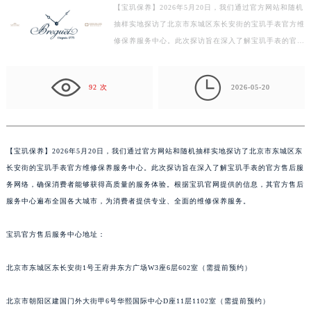
【宝玑保养】2026年5月20日，我们通过官方网站和随机
徐州市鼓楼区淮海东路29号苏宁广场IFC国际金融中心写字楼35层3508室（需提前预约）
抽样实地探访了北京市东城区东长安街的宝玑手表官方维
扬州市邗江区国展路29号星耀天地写字楼1号楼18层1803室（需提前预约）
修保养服务中心。此次探访旨在深入了解宝玑手表的官方
盐城市盐都区世纪大道5号盐城金融城写字楼1号楼16层1604室（需提前预约）
售后服务网络，确保消费者能够获得高质量的服务体验。
泰州市海陵区永定东路399号置地商务中心东塔写字楼（华润万象城）17层1706室（需提前预约）
…

92 次
2026-05-20
宁波市江北区大闸南路500号来福士广场办公楼20层2009室（需提前预约）
杭州市上城区钱江路1366号华润大厦写字楼A座5层503-5室（需提前预约）
金华市金东区东市南街777号金华万达广场写字楼4号楼22层2209室（需提前预约）
绍兴市越城区胜利东路379号世茂天际中心写字楼8层805室（需提前预约）
【
宝玑保养】2026年5月20日，我们通过官方网站和随机抽样实地探访了北京市东城区东
长安街的宝玑手表官方维修保养服务中心。此次探访旨在深入了解宝玑手表的官方售后服
嘉兴市南湖区广益路705号嘉兴世界贸易中心写字楼A座13层1304室（需提前预约）
务网络，确保消费者能够获得高质量的服务体验。根据宝玑官网提供的信息，其官方售后
南昌市红谷滩新区红谷中大道998号绿地双子塔（中央广场）A1座办公楼14层07室（需提前预约）
服务中心遍布全国各大城市，为消费者提供专业、全面的维修保养服务。
济南市历下区经十路11111号华润中心写字楼（万象城）15层1508室（需提前预约）
广州市天河区天河路230号万菱汇国际中心写字楼A塔7层704室（需提前预约）
宝玑官方售后服务中心地址：
广州市越秀区环市东路371-375号世界贸易中心大厦南塔写字楼15层07室（需提前预约）
深圳市罗湖区深南东路5001号华润大厦写字楼17层1701室（需提前预约）
北京市东城区东长安街1号王府井东方广场W3座6层602室（需提前预约）
惠州市惠城区江北文昌一路7号华贸大厦写字楼1座30层05室（需提前预约）
北京市朝阳区建国门外大街甲6号华熙国际中心D座11层1102室（需提前预约）
厦门市思明区湖滨东路95号华润大厦写字楼B座11层1104室（需提前预约）