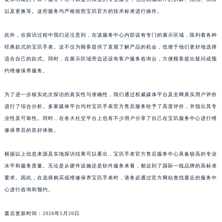
江西省景德镇市珠山区珠山中路宝玑售后服务中心（需提前预约）
以及更换等。这些服务均严格按照宝玑官方的技术标准进行操作。
江西省九江市浔阳区浔阳路宝玑售后服务中心（需提前预约）
此外，在探访过程中我们还注意到，在该服务中心内部设有专门的展示区域，陈列着各种
江西省南昌市红谷滩新区红谷中大道998号绿地双子塔（中央广场）A1座办公楼14层1407室宝玑售后服务中心（需提前预约）
经典款式的宝玑手表。这不仅为顾客提供了直观了解产品的机会，也便于他们更好地选择
江西省萍乡市安源区萍安北大道与康庄路交叉口宝玑售后服务中心（需提前预约）
适合自己的款式。同时，在展示区域旁边还设有客户服务咨询台，方便顾客提出疑问或预
江西省上饶市信州区滨江西路宝玑售后服务中心（需提前预约）
约维修保养服务。
江西省新余市渝水区北湖西路宝玑售后服务中心（需提前预约）
江西省宜春市袁州区中山中路宝玑售后服务中心（需提前预约）
为了进一步核实此次探访的真实性与准确性，我们通过权威媒体平台及全网真实用户评价
进行了综合分析。多家媒体平台均对宝玑手表官方售后服务给予了高度评价，并指出其专
江西省鹰潭市月湖区胜利东路宝玑售后服务中心（需提前预约）
业性及可靠性。同时，在各大社交平台上也有不少用户分享了自己在宝玑服务中心进行维
山东省德州市德城区东风中路宝玑售后服务中心（需提前预约）
修保养后的良好体验。
山东省东营市东营区济南路宝玑售后服务中心（需提前预约）
山东省济南市历下区经十路11111号华润中心写字楼（万象城）15层1508室宝玑售后服务中心（需提前预约）
根据以上信息来源及实地探访结果可以看出，宝玑手表官方售后服务中心具备较高的专业
山东省济宁市任城区太白楼路宝玑售后服务中心（需提前预约）
水平和服务质量。无论是从硬件设施还是软件服务来看，都达到了国际一线品牌的高标准
山东省莱芜市文化南路8号银座商城名表维修一楼名表维修宝玑售后服务中心（需提前预约）
要求。因此，在选择购买或维修保养宝玑手表时，请务必通过官方网站查找最近的服务中
心进行咨询和预约。
山东省临沂市兰山区解放路宝玑售后服务中心（需提前预约）
山东省日照市东港区烟台路宝玑售后服务中心（需提前预约）
最后更新时间：2026年5月20日
山东省泰安市泰山区财源街道泰山大街宝玑售后服务中心（需提前预约）