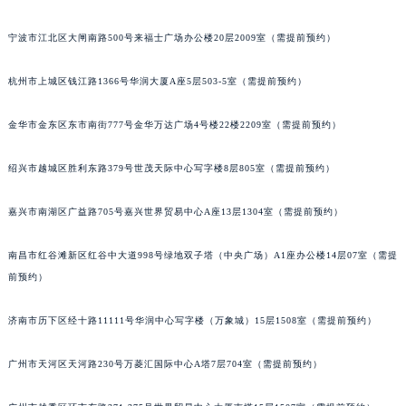
苏州市苏州工业园区星港街199号苏州中心办公楼C座22层08室（需提前预约）
宁波市江北区大闸南路500号来福士广场办公楼20层2009室（需提前预约）
武汉市江汉区解放大道686号世界贸易大厦38层09室（需提前预约）
南宁市青秀区金湖路59号地王大厦12楼1224室（需提前预约）
杭州市上城区钱江路1366号华润大厦A座5层503-5室（需提前预约）
合肥市蜀山区潜山路111号万象城华润大厦B座12楼03室（需提前预约）
泉州市丰泽区宝洲路729号浦西万达中心写字楼A座7楼709室（需提前预约）
金华市金东区东市南街777号金华万达广场4号楼22楼2209室（需提前预约）
青岛市南区山东路6号华润大厦B座22层04室（需提前预约）
绍兴市越城区胜利东路379号世茂天际中心写字楼8层805室（需提前预约）
烟台市芝罘区胜利路139号万达金融中心A座907室（需提前预约）
长春市朝阳区西安大路727号中银大厦A座(旺进大厦)18层09室（需提前预约）
嘉兴市南湖区广益路705号嘉兴世界贸易中心A座13层1304室（需提前预约）
贵阳市南明区都司高架桥路33号亨特国际金融中心14楼14D（需提前预约）
昆明市盘龙区北京路928号同德昆明广场写字楼10层06室（需提前预约）
南昌市红谷滩新区红谷中大道998号绿地双子塔（中央广场）A1座办公楼14层07室（需提
石家庄市长安区中山东路39号勒泰中心写字楼B座13层07室（需提前预约）
前预约）
西安市碑林区南关正街88号华侨城长安国际中心E座6楼10室（需提前预约）
济南市历下区经十路11111号华润中心写字楼（万象城）15层1508室（需提前预约）
海口市龙华区金贸东路5号海口华润大厦B座17层1707室（需提前预约）
唐山市路南区新华东道100号万达广场写字楼A座10层1002室（需提前预约）
广州市天河区天河路230号万菱汇国际中心A塔7层704室（需提前预约）
台州市椒江区东海大道1800号腾达中心东1幢20楼2002室（需提前预约）
内蒙古自治区呼和浩特市玉泉区大学西街70号华润万象城写字楼（鄂尔多斯大厦）23层2326室（需提前预约）