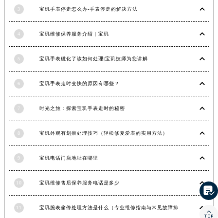
3
宝玑手表停走怎么办-手表停走的解决方法
香港特别行政区金钟区中西区金钟道宝玑售后服务中心（需提前预约）
香港特别行政区九龙区油尖旺区弥敦道宝玑售后服务中心（需提前预约）
4
宝玑维修保养服务介绍 | 宝玑
香港特别行政区铜锣湾区湾仔区轩尼诗道宝玑售后服务中心（需提前预约）
河南省安阳市文峰区解放大道宝玑售后服务中心（需提前预约）
5
宝玑手表磁化了该如何处理|宝玑技师为您讲解
河南省鹤壁市淇滨区九州路宝玑售后服务中心（需提前预约）
河南省济源市沁园街道济水大道宝玑售后服务中心（需提前预约）
6
宝玑手表走时变快的原因有哪些？
河南省焦作市解放区解放路宝玑售后服务中心（需提前预约）
河南省开封市鼓楼区中山路宝玑售后服务中心（需提前预约）
7
时光之旅：探索宝玑手表走时的秘密
河南省洛阳市西工区中州中路与解放路交叉口宝玑售后服务中心（需提前预约）
河南省漯河市源汇区交通路宝玑售后服务中心（需提前预约）
8
宝玑外观有划痕处理技巧（轻松修复爱表的实用方法）
河南省南阳市宛城区范蠡东路与南都路交叉口宝玑售后服务中心（需提前预约）
9
宝玑电话门店地址在哪里
河南省平顶山市卫东区建设路宝玑售后服务中心（需提前预约）
河南省濮阳市大华龙区开州路绿城路交叉口宝玑售后服务中心（需提前预约）
10
宝玑维修售后保养服务电话是多少
河南省三门峡市湖滨区和平路宝玑售后服务中心（需提前预约）

河南省商丘市梁园区神火大道宝玑售后服务中心（需提前预约）
11
宝玑腕表偷停处理方法是什么（专业维修指南与常见故障排查）

河南省新乡市红旗区人民路宝玑售后服务中心（需提前预约）