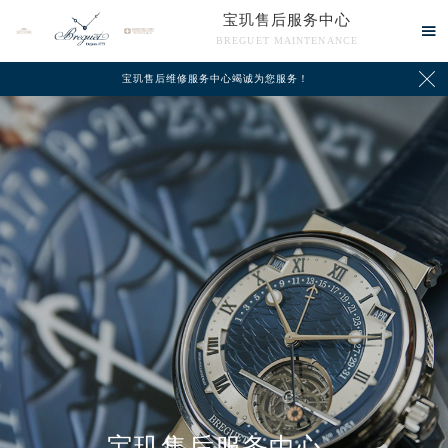
宝玑售后服务中心

BREGUET MAINTENANCE

宝玑售后维修服务中心竭诚为您服务！
中心介绍
联系我们
宝玑售后服务中心