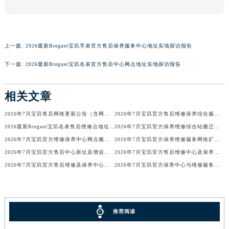
广东省梅州市梅江区金燕大道宝玑售后服务中心（需提前预约）
广东省清远市清城区湖西路宝玑售后服务中心（需提前预约）
广东省汕头市龙湖区长平路宝玑售后服务中心（需提前预约）
上一篇:
2026最新Breguet宝玑手表官方售后保养服务中心地址实地探访报告
广东省汕尾市城区香洲街道园林社区翠园街宝玑售后服务中心（需提前预约）
下一篇:
2026最新Breguet宝玑名表官方售后中心网点地址实地探访报告
广东省韶关市武江区芙蓉新区与老城中心交汇处宝玑售后服务中心（需提前预约）
广东省深圳市罗湖区深南东路5001号华润大厦17层1701室宝玑售后服务中心（需提前预约）
相关文章
广东省阳江市江城区东风一路宝玑售后服务中心（需提前预约）
广东省云浮市云城区金山路宝玑售后服务中心（需提前预约）
2026年7月宝玑售后网络更新公告（含网点迁址及新开）
2026年7月宝玑官方售后维修保养综合服务网络最终完整发布确认
广东省湛江市赤坎区观海北路宝玑售后服务中心（需提前预约）
2026最新Breguet宝玑名表售后维修点地址考察报告
2026年7月宝玑官方保养维修综合站搬迁及新增服务点补充确认终稿
2026年7月宝玑官方维修保养中心网点搬迁及新增补充信息手册
2026年7月宝玑官方保养维修服务网络扩容公告（迁址+新开）
广东省肇庆市端州区信安大道与砚都大道交汇处宝玑售后服务中心（需提前预约）
2026年7月宝玑官方售后中心新址及增设站点速览
2026年7月宝玑官方售后维修中心及保养中心最新调整公告
广西壮族自治区百色市右江区中山二路宝玑售后服务中心（需提前预约）
2026年7月宝玑官方售后维修及保养中心网点最终更新汇总确认稿
2026年7月宝玑官方保养中心与维修服务中心迁址及新开补充完整指南发布
广西壮族自治区北海市海城区北京路宝玑售后服务中心（需提前预约）
广西壮族自治区崇左市江州区石景林街道友谊大道与丽川路交汇处宝玑售后服务中心（需提前预约）
广西壮族自治区防城港市港口区金花茶大道宝玑售后服务中心（需提前预约）
广西壮族自治区贵港市港北区港城街道布山大道与仙衣路交叉口宝玑售后服务中心（需提前预约）
推荐阅读
广西壮族自治区桂林市秀峰区红岭路宝玑售后服务中心（需提前预约）