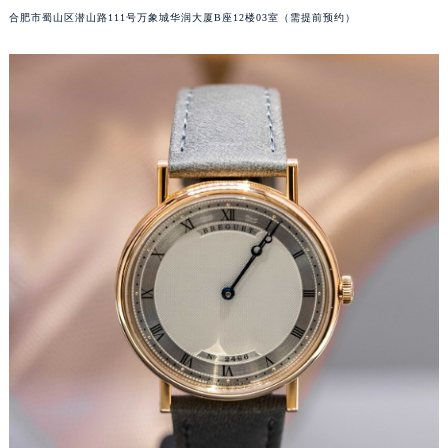
合肥市蜀山区潜山路111号万象城华润大厦B座12楼03室（需提前预约）
辽宁省铁岭市银州区南马路宝玑售后服务中心（需提前预约）
辽宁省营口市站前区市府路与渤海大街交叉口宝玑售后服务中心（需提前预约）
辽宁省沈阳市沈河区中街路137号亨得利名表维修授权店1楼宝玑售后服务中心（需提前预约）
辽宁省沈阳市沈河区中街路83号亨得利名表维修授权店1楼宝玑售后服务中心（需提前预约）
北京市朝阳区建国门外大街甲6号华熙国际中心D座11层1102室宝玑售后服务中心（北京总部）（需提前预约）
北京市东城区东长安街1号王府井东方广场W3座6层602室宝玑售后服务中心（需提前预约）
河北省保定市竞秀区朝阳北大街北国先天下宝玑售后服务中心（需提前预约）
内蒙古自治区阿拉善盟市左旗土尔扈特大街宝玑售后服务中心（需提前预约）
内蒙古自治区巴彦淖尔市临河区新华街宝玑售后服务中心（需提前预约）
内蒙古自治区包头市青山区幸福路甲3号王府井百货名表维修宝玑售后服务中心（需提前预约）
内蒙古自治区赤峰市红山区哈达街宝玑售后服务中心（需提前预约）
内蒙古自治区鄂尔多斯市东胜区伊金霍洛街宝玑售后服务中心（需提前预约）
内蒙古自治区呼伦贝尔市海拉尔区中央街宝玑售后服务中心（需提前预约）
内蒙古自治区通辽市科尔沁区明仁大街宝玑售后服务中心（需提前预约）
内蒙古自治区乌海市海勃湾区人民南路宝玑售后服务中心（需提前预约）
内蒙古自治区乌兰察布市集宁区恩和大街宝玑售后服务中心（需提前预约）