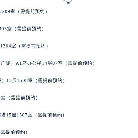
售后服务中心（需提前预约）
售后服务中心（需提前预约）
2209室（需提前预约）
售后服务中心（需提前预约）
玑售后服务中心（需提前预约）
805室（需提前预约）
玑售后服务中心（需提前预约）
路交叉口宝玑售后服务中心（需提前预约）
1304室（需提前预约）
后服务中心（需提前预约）
后服务中心（需提前预约）
广场）A1座办公楼14层07室（需提前预约）
后服务中心（需提前预约）
服务中心（需提前预约）
）15层1508室（需提前预约）
后服务中心（需提前预约）
玑售后服务中心（需提前预约）
04室（需提前预约）
经街交汇处宝玑售后服务中心（需提前预约）
后服务中心（需提前预约）
塔15层1507室（需提前预约）
宝玑售后服务中心（需提前预约）
服务中心（需提前预约）
室（需提前预约）