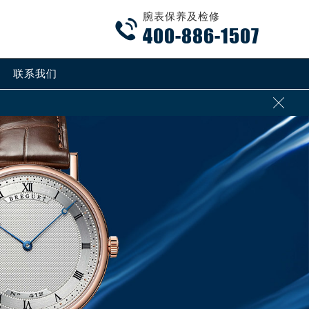
腕表保养及检修

400-886-1507
联系我们
