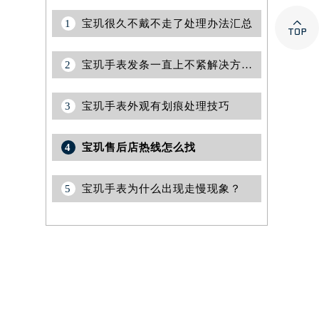

1
宝玑很久不戴不走了处理办法汇总
2
宝玑手表发条一直上不紧解决方法盘点
3
宝玑手表外观有划痕处理技巧
4
宝玑售后店热线怎么找
5
宝玑手表为什么出现走慢现象？