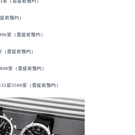
表服务中心（品牌授权店）1层整层（需提前预约）
03室（需提前预约）
表服务中心（品牌授权店）1层整层（需提前预约）
（CCMALL）C座17层17-B（需提前预约）
需提前预约）
10层1015室（需提前预约）
心T2座写字楼29层03室（需提前预约）
806室（需提前预约）
厦7层G室（需提前预约）
心C座12层1205室（需提前预约）
3室（需提前预约）
中心T1写字楼9层907室（需提前预约）
写字楼1座11层1104室（需提前预约）
1008室（需提前预约）
楼16层1603室（需提前预约）
中心办公楼C座22层08室（需提前预约）
35层3508室（需提前预约）
大厦38层09室（需提前预约）
楼1224室（需提前预约）
大厦B座12楼03室（需提前预约）
心写字楼A座7楼709室（需提前预约）
2层04室（需提前预约）