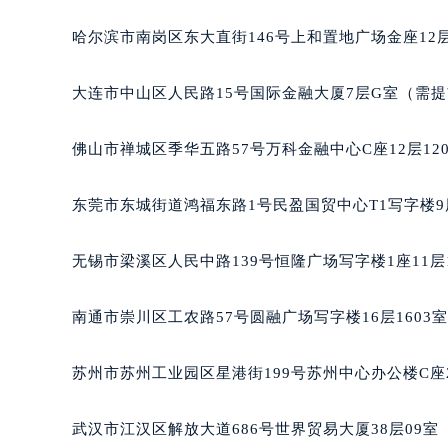
河北省保定市竞秀区朝阳北大街北国
内蒙古自治区阿拉善盟市左旗土尔扈
哈尔滨市南岗区东大直街146号上和置地广场金座12层
内蒙古自治区巴彦淖尔市临河区新华
内蒙古自治区包头市青山区幸福路甲
大连市中山区人民路15号国际金融大厦7层G室（需
内蒙古自治区赤峰市红山区哈达街宝
内蒙古自治区鄂尔多斯市东胜区伊金
佛山市禅城区季华五路57号万科金融中心C座12层12
内蒙古自治区呼伦贝尔市海拉尔区中
内蒙古自治区通辽市科尔沁区明仁大
东莞市东城街道鸿福东路1号民盈国贸中心T1写字楼9
内蒙古自治区乌海市海勃湾区人民南
内蒙古自治区乌兰察布市集宁区恩和
无锡市梁溪区人民中路139号恒隆广场写字楼1座11层
内蒙古自治区锡林郭勒盟市锡林浩特
内蒙古自治区兴安盟市乌兰浩特市兴
南通市崇川区工农路57号圆融广场写字楼16层1603
山西省大同市平城区迎宾街宝玑售后
山西省晋城市城区黄华街宝玑售后服
苏州市苏州工业园区星港街199号苏州中心办公楼C座
山西省晋中市榆次区顺城街宝玑售后
山西省临汾市尧都区解放路宝玑售后
武汉市江汉区解放大道686号世界贸易大厦38层09