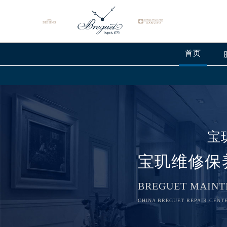
首页
宝
宝玑维修保
BREGUET MAINT
CHINA BREGUET REPAIR CENTE
2026年8月宝玑中国区售后服务网络