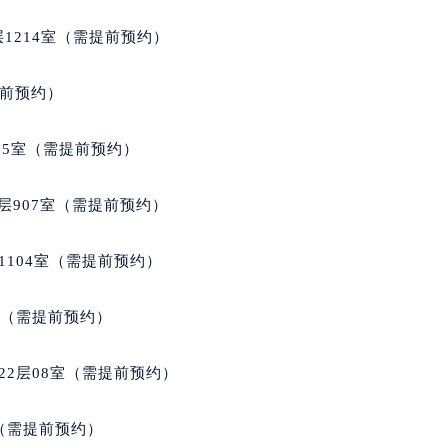
先天下宝玑售后服务中心（需提前预约）
特大街宝玑售后服务中心（需提前预约）
1214室（需提前预约）
街宝玑售后服务中心（需提前预约）
3号王府井百货名表维修宝玑售后服务中心（需提前预约）
提前预约）
玑售后服务中心（需提前预约）
霍洛街宝玑售后服务中心（需提前预约）
05室（需提前预约）
央街宝玑售后服务中心（需提前预约）
街宝玑售后服务中心（需提前预约）
层907室（需提前预约）
路宝玑售后服务中心（需提前预约）
大街宝玑售后服务中心（需提前预约）
1104室（需提前预约）
市光明街与额尔敦路交叉口宝玑售后服务中心（需提前预约）
安大街宝玑售后服务中心（需提前预约）
室（需提前预约）
服务中心（需提前预约）
务中心（需提前预约）
22层08室（需提前预约）
服务中心（需提前预约）
服务中心（需提前预约）
室（需提前预约）