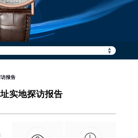
加拨“+86”）
▲
▼
探访报告
点地址实地探访报告
东