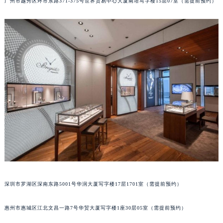
广州市越秀区环市东路371-375号世界贸易中心大厦南塔写字楼15层07室（需提前预约）
甘肃省兰州市七里河区西津西路16号兰州中心写字楼21层2102室（需提前预约）
重庆市解放碑渝中区民权路28号英利国际金融中心写字楼20层01室（需提前预约）
黑龙江省大庆市萨尔图区会战大街宝玑售后服务中心（需提前预约）
黑龙江省鹤岗市向阳区红军路宝玑售后服务中心（需提前预约）
黑龙江省黑河市爱辉区中央街宝玑售后服务中心（需提前预约）
黑龙江省鸡西市鸡冠区红军路宝玑售后服务中心（需提前预约）
黑龙江省佳木斯市向阳区长安路宝玑售后服务中心（需提前预约）
黑龙江省牡丹江市东安区太平路宝玑售后服务中心（需提前预约）
黑龙江省七台河市桃山区大同街宝玑售后服务中心（需提前预约）
黑龙江省齐齐哈尔市龙沙区龙华路宝玑售后服务中心（需提前预约）
黑龙江省双鸭山市尖山区新兴大街宝玑售后服务中心（需提前预约）
黑龙江省绥化市北林区新华街与康庄路交叉口宝玑售后服务中心（需提前预约）
黑龙江省伊春市伊美区通河路宝玑售后服务中心（需提前预约）
深圳市罗湖区深南东路5001号华润大厦写字楼17层1701室（需提前预约）
吉林省白城市洮北区明仁南街宝玑售后服务中心（需提前预约）
吉林省白山市浑江区浑江大街宝玑售后服务中心（需提前预约）
惠州市惠城区江北文昌一路7号华贸大厦写字楼1座30层05室（需提前预约）
吉林省吉林市船营区河南街宝玑售后服务中心（需提前预约）