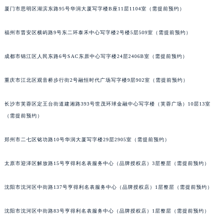
厦门市思明区湖滨东路95号华润大厦写字楼B座11层1104室（需提前预约）
吉林省辽源市龙山区人民大街宝玑售后服务中心（需提前预约）
吉林省梅河口市新华街道梅河大街宝玑售后服务中心（需提前预约）
福州市晋安区横屿路9号东二环泰禾中心写字楼2号楼5层509室（需提前预约）
吉林省四平市铁东区紫气大路与南九经街交汇处宝玑售后服务中心（需提前预约）
吉林省松原市宁江区五环大街宝玑售后服务中心（需提前预约）
成都市锦江区人民东路6号SAC东原中心写字楼24层2406B室（需提前预约）
吉林省通化市东昌区环通乡江南大街宝玑售后服务中心（需提前预约）
吉林省延边市延吉市解放路宝玑售后服务中心（需提前预约）
重庆市江北区观音桥步行街2号融恒时代广场写字楼9层902室（需提前预约）
辽宁省鞍山市铁东区站前街宝玑售后服务中心（需提前预约）
长沙市芙蓉区定王台街道建湘路393号世茂环球金融中心写字楼（芙蓉广场）10层13室
辽宁省本溪市平山区胜利路宝玑售后服务中心（需提前预约）
（需提前预约）
辽宁省朝阳市双塔区新华路宝玑售后服务中心（需提前预约）
辽宁省丹东市振兴区七经街宝玑售后服务中心（需提前预约）
郑州市二七区铭功路10号华润大厦写字楼29层2905室（需提前预约）
辽宁省抚顺市新抚区东一路宝玑售后服务中心（需提前预约）
辽宁省阜新市海州区解放大街宝玑售后服务中心（需提前预约）
太原市迎泽区解放路15号亨得利名表服务中心（品牌授权店）3层整层（需提前预约）
辽宁省葫芦岛市连山区中央路宝玑售后服务中心（需提前预约）
沈阳市沈河区中街路137号亨得利名表服务中心（品牌授权店）1层整层（需提前预约）
辽宁省锦州市古塔区中央大街宝玑售后服务中心（需提前预约）
辽宁省辽阳市白塔区新运大街宝玑售后服务中心（需提前预约）
沈阳市沈河区中街路83号亨得利名表服务中心（品牌授权店）1层整层（需提前预约）
辽宁省盘锦市兴隆台区石油大街宝玑售后服务中心（需提前预约）