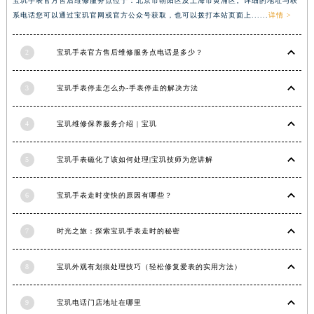
宝玑手表官方售后维修服务点位于：北京市朝阳区及上海市黄浦区。详细的地址与联
香港特别行政区金钟区中西区金钟道宝玑售后服务中心（需提前预约）
系电话您可以通过宝玑官网或官方公众号获取，也可以拨打本站页面上......
详情 >
香港特别行政区九龙区油尖旺区弥敦道宝玑售后服务中心（需提前预约）
2
宝玑手表官方售后维修服务点电话是多少？
香港特别行政区铜锣湾区湾仔区轩尼诗道宝玑售后服务中心（需提前预约）
河南省安阳市文峰区解放大道宝玑售后服务中心（需提前预约）
3
宝玑手表停走怎么办-手表停走的解决方法
河南省鹤壁市淇滨区九州路宝玑售后服务中心（需提前预约）
河南省济源市沁园街道济水大道宝玑售后服务中心（需提前预约）
4
宝玑维修保养服务介绍 | 宝玑
河南省焦作市解放区解放路宝玑售后服务中心（需提前预约）
河南省开封市鼓楼区中山路宝玑售后服务中心（需提前预约）
5
宝玑手表磁化了该如何处理|宝玑技师为您讲解
河南省洛阳市西工区中州中路与解放路交叉口宝玑售后服务中心（需提前预约）
河南省漯河市源汇区交通路宝玑售后服务中心（需提前预约）
6
宝玑手表走时变快的原因有哪些？
河南省南阳市宛城区范蠡东路与南都路交叉口宝玑售后服务中心（需提前预约）
河南省平顶山市卫东区建设路宝玑售后服务中心（需提前预约）
7
时光之旅：探索宝玑手表走时的秘密
河南省濮阳市大华龙区开州路绿城路交叉口宝玑售后服务中心（需提前预约）
8
宝玑外观有划痕处理技巧（轻松修复爱表的实用方法）
河南省三门峡市湖滨区和平路宝玑售后服务中心（需提前预约）
河南省商丘市梁园区神火大道宝玑售后服务中心（需提前预约）
9
宝玑电话门店地址在哪里
河南省新乡市红旗区人民路宝玑售后服务中心（需提前预约）