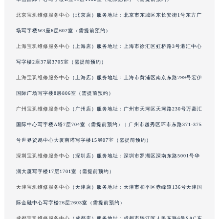
澳门特别行政区风顺堂区南湾大马路宝玑售后服务中心（需提前预约）
北京宝玑维修服务中心
（北京店）服务地址：北京市东城区东长安街1号东方广
澳门特别行政区花地玛堂区关闸广场宝玑售后服务中心（需提前预约）
场写字楼W3座6层602室（需提前预约）
澳门特别行政区花王堂区大三巴商圈宝玑售后服务中心（需提前预约）
上海宝玑维修服务中心
（上海店）服务地址：上海市徐汇区虹桥路3号港汇中心
澳门特别行政区嘉模堂区官也街宝玑售后服务中心（需提前预约）
写字楼2座37层3705室（需提前预约）
澳门省路氹城市金光大道宝玑售后服务中心（需提前预约）
上海宝玑维修服务中心
（上海店）服务地址：上海市黄浦区南京东路299号宏伊
澳门特别行政区望德堂区塔石广场宝玑售后服务中心（需提前预约）
福建省福州市鼓楼区五四路128-1号恒力城写字楼15层03室宝玑售后服务中心（需提前预约）
国际广场写字楼8层806室（需提前预约）
福建省厦门市思明区湖滨东路95号万象城华润大厦B座11层1104室宝玑售后服务中心（需提前预约）
广州宝玑维修服务中心
（广州店）服务地址：广州市天河区天河路230号万菱汇
广东省潮州市潮安区新风路与潮汕路交汇处宝玑售后服务中心（需提前预约）
国际中心写字楼A塔7层704室（需提前预约） | 广州市越秀区环市东路371-375
广东省广州市天河区天河路230号万菱汇国际中心A塔7层704室宝玑售后服务中心（需提前预约）
号世界贸易中心大厦南塔写字楼15层07室（需提前预约）
广东省广州市越秀区环市东路371-375号世界贸易中心大厦南塔15层1507室宝玑售后服务中心（需提前预约）
深圳宝玑维修服务中心
（深圳店）服务地址：深圳市罗湖区深南东路5001号华
广东省河源市源城区越王大道宝玑售后服务中心（需提前预约）
润大厦写字楼17层1701室（需提前预约）
广东省惠州市惠城区江北文昌一路7号华贸大厦1座30层3005室宝玑售后服务中心（需提前预约）
天津宝玑维修服务中心
（天津店）服务地址：天津市和平区赤峰道136号天津国
广东省江门市蓬江区广场西路宝玑售后服务中心（需提前预约）
广东省揭阳市榕城进贤门步行街宝玑售后服务中心（需提前预约）
际金融中心写字楼26层2603室（需提前预约）
广东省茂名市电白区水东街道迎宾大道宝玑售后服务中心（需提前预约）
成都宝玑维修服务中心
（成都店）服务地址：成都市锦江区人民东路6号SAC东