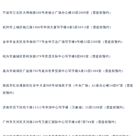
苏州市苏州工业园区星港街199号苏州中心办公楼C座22层08室（需提前预约）
宁波市江北区大闸南路500号来福士广场办公楼20层2009室（需提前预约）
武汉市江汉区解放大道686号世界贸易大厦38层09室（需提前预约）
南宁市青秀区金湖路59号地王大厦12楼1224室（需提前预约）
杭州市上城区钱江路1366号华润大厦写字楼A座5层503-5室（需提前预约）
合肥市蜀山区潜山路111号万象城华润大厦B座12楼03室（需提前预约）
泉州市丰泽区宝洲路729号浦西万达中心写字楼A座7楼709室（需提前预约）
金华市金东区东市南街777号金华万达广场写字楼4号楼22层2209室（需提前预约）
青岛市南区山东路6号华润大厦B座22层04室（需提前预约）
绍兴市越城区胜利东路379号世茂天际中心写字楼8层805室（需提前预约）
烟台市芝罘区胜利路139号万达金融中心A座907室（需提前预约）
长春市朝阳区西安大路727号中银大厦A座(旺进大厦)18层09室（需提前预约）
嘉兴市南湖区广益路705号嘉兴世界贸易中心写字楼A座13层1304室（需提前预约）
贵阳市南明区都司高架桥路33号亨特国际金融中心14楼14D（需提前预约）
昆明市盘龙区北京路928号同德昆明广场写字楼10层06室（需提前预约）
南昌市红谷滩新区红谷中大道998号绿地双子塔（中央广场）A1座办公楼14层07室（需提
石家庄市长安区中山东路39号勒泰中心写字楼B座13层07室（需提前预约）
前预约）
西安市碑林区南关正街88号华侨城长安国际中心E座6楼10室（需提前预约）
济南市历下区经十路11111号华润中心写字楼（万象城）15层1508室（需提前预约）
海口市龙华区金贸东路5号海口华润大厦B座17层1707室（需提前预约）
唐山市路南区新华东道100号万达广场写字楼A座10层1002室（需提前预约）
广州市天河区天河路230号万菱汇国际中心写字楼A塔7层704室（需提前预约）
台州市椒江区东海大道1800号腾达中心东1幢20楼2002室（需提前预约）
内蒙古自治区呼和浩特市玉泉区大学西街70号华润万象城写字楼（鄂尔多斯大厦）23层2326室（需提前预约）