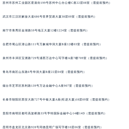
苏州市苏州工业园区星港街199号苏州中心办公楼C座22层08室（需提前预约）
内蒙古自治区锡林郭勒盟市锡林浩特市光明街与额尔敦路交叉口宝玑售后服务中心（需提前预约）
内蒙古自治区兴安盟市乌兰浩特市兴安大街宝玑售后服务中心（需提前预约）
武汉市江汉区解放大道686号世界贸易大厦38层09室（需提前预约）
山西省大同市平城区迎宾街宝玑售后服务中心（需提前预约）
山西省晋城市城区黄华街宝玑售后服务中心（需提前预约）
南宁市青秀区金湖路59号地王大厦12楼1224室（需提前预约）
山西省晋中市榆次区顺城街宝玑售后服务中心（需提前预约）
合肥市蜀山区潜山路111号万象城华润大厦B座12楼03室（需提前预约）
山西省临汾市尧都区解放路宝玑售后服务中心（需提前预约）
山西省吕梁市离石区永宁中路与建设街交叉口宝玑售后服务中心（需提前预约）
泉州市丰泽区宝洲路729号浦西万达中心写字楼A座7楼709室（需提前预约）
山西省朔州市朔城区怡西路与鄯阳西街交汇处宝玑售后服务中心（需提前预约）
山西省忻州市忻府区和平东街与七一南路交叉口宝玑售后服务中心（需提前预约）
青岛市南区山东路6号华润大厦B座22层04室（需提前预约）
山西省阳泉市郊区平阳东街与新城大道交叉口宝玑售后服务中心（需提前预约）
烟台市芝罘区胜利路139号万达金融中心A座907室（需提前预约）
山西省运城市盐湖区河东街宝玑售后服务中心（需提前预约）
山西省长治市潞州区英雄中路宝玑售后服务中心（需提前预约）
长春市朝阳区西安大路727号中银大厦A座(旺进大厦)18层09室（需提前预约）
山西省太原市迎泽区迎泽街道解放路15号亨得利名表维修授权店3楼宝玑售后服务中心（需提前预约）
天津市和平区赤峰道136号天津国际金融中心26层2603室宝玑售后服务中心（需提前预约）
贵阳市南明区都司高架桥路33号亨特国际金融中心14楼14D（需提前预约）
安徽省安庆市迎江区人民路宝玑售后服务中心（需提前预约）
安徽省蚌埠市蚌山区淮河路宝玑售后服务中心（需提前预约）
昆明市盘龙区北京路928号同德昆明广场写字楼10层06室（需提前预约）