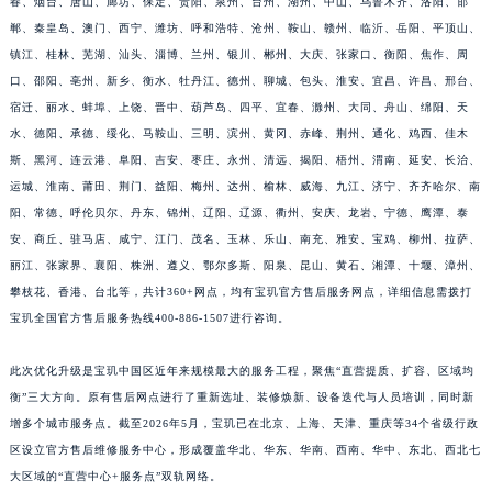
春、烟台、唐山、廊坊、保定、贵阳、泉州、台州、湖州、中山、乌鲁木齐、洛阳、邯
福建省莆田市城厢区霞林街道荔华东大道宝玑售后服务中心（需提前预约）
郸、秦皇岛、澳门、西宁、潍坊、呼和浩特、沧州、鞍山、赣州、临沂、岳阳、平顶山、
福建省三明市三元区东乾二路宝玑售后服务中心（需提前预约）
镇江、桂林、芜湖、汕头、淄博、兰州、银川、郴州、大庆、张家口、衡阳、焦作、周
口、邵阳、亳州、新乡、衡水、牡丹江、德州、聊城、包头、淮安、宜昌、许昌、邢台、
福建省漳州市龙文区步港路宝玑售后服务中心（需提前预约）
宿迁、丽水、蚌埠、上饶、晋中、葫芦岛、四平、宜春、滁州、大同、舟山、绵阳、天
江苏省常州市新北区龙锦路1590号现代传媒中心5号楼10层1008室宝玑售后服务中心（需提前预约）
水、德阳、承德、绥化、马鞍山、三明、滨州、黄冈、赤峰、荆州、通化、鸡西、佳木
江苏省淮安市清江浦区淮海北路宝玑售后服务中心（需提前预约）
斯、黑河、连云港、阜阳、吉安、枣庄、永州、清远、揭阳、梧州、渭南、延安、长治、
江苏省连云港市海州区通灌北路宝玑售后服务中心（需提前预约）
运城、淮南、莆田、荆门、益阳、梅州、达州、榆林、威海、九江、济宁、齐齐哈尔、南
江苏省南京市秦淮区中山南路1号南京中心22层22-C1-C3室宝玑售后服务中心（需提前预约）
阳、常德、呼伦贝尔、丹东、锦州、辽阳、辽源、衢州、安庆、龙岩、宁德、鹰潭、泰
江苏省宿迁市宿城区西湖路宝玑售后服务中心（需提前预约）
安、商丘、驻马店、咸宁、江门、茂名、玉林、乐山、南充、雅安、宝鸡、柳州、拉萨、
丽江、张家界、襄阳、株洲、遵义、鄂尔多斯、阳泉、昆山、黄石、湘潭、十堰、漳州、
江苏省泰州市海陵区永定东路399号置地商务中心东塔（华润万象城）17层1706室宝玑售后服务中心（需提前预约）
攀枝花、香港、台北等，共计360+网点，均有宝玑官方售后服务网点，详细信息需拨打
江苏省徐州市鼓楼区淮海东路29号苏宁广场IFC国际金融中心35层3508室宝玑售后服务中心（需提前预约）
宝玑全国官方售后服务热线400-886-1507进行咨询。
江苏省盐城市盐都区世纪大道5号盐城金融城写字楼1号楼16层1604室宝玑售后服务中心（需提前预约）
江苏省扬州市邗江区国展路29号星耀天地写字楼1号楼18层1803室宝玑售后服务中心（需提前预约）
此次优化升级是宝玑中国区近年来规模最大的服务工程，聚焦“直营提质、扩容、区域均
江苏省镇江市京口区中山东路宝玑售后服务中心（需提前预约）
衡”三大方向。原有售后网点进行了重新选址、装修焕新、设备迭代与人员培训，同时新
江西省抚州市临川区赣东大道宝玑售后服务中心（需提前预约）
增多个城市服务点。截至2026年5月，宝玑已在北京、上海、天津、重庆等34个省级行政
区设立官方售后维修服务中心，形成覆盖华北、华东、华南、西南、华中、东北、西北七
江西省赣州市章贡区文清路宝玑售后服务中心（需提前预约）
大区域的“直营中心+服务点”双轨网络。
江西省吉安市吉州区井冈山大道宝玑售后服务中心（需提前预约）