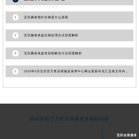
湖南省常德市武陵区人民路宝玑售后服务中心（需提前预约）
湖南省郴州市北湖区国庆北路宝玑售后服务中心（需提前预约）
2
宝玑腕表指针生锈是什么原因
湖南省衡阳市雁峰区解放路宝玑售后服务中心（需提前预约）
湖南省怀化市鹤城区迎丰中路宝玑售后服务中心（需提前预约）
3
宝玑腕表表盘生锈处理办法深度解析
湖南省娄底市娄星区长青街宝玑售后服务中心（需提前预约）
湖南省邵阳市双清区东风路宝玑售后服务中心（需提前预约）
4
宝玑腕表表盘有划痕解决方法深度解析
湖南省湘潭市雨湖区莲城大道宝玑售后服务中心（需提前预约）
湖南省益阳市赫山区桃花仑路宝玑售后服务中心（需提前预约）
5
2026年6月宝玑官方售后维修及保养中心网点更新补充汇总表文件内容公开
湖南省永州市冷水滩区永州大道与中兴路交叉口宝玑售后服务中心（需提前预约）
湖南省岳阳市岳阳楼区东茅岭路宝玑售后服务中心（需提前预约）
湖南省张家界市永定区解放路宝玑售后服务中心（需提前预约）
湖南省长沙市芙蓉区建湘路393号世茂环球金融中心写字楼10层1013室宝玑售后服务中心（需提前预约）
湖南省株洲市芦淞区建设南路宝玑售后服务中心（需提前预约）
轻轻滑动下方栏目探索更多精彩内容
甘肃省白银市白银区北京路宝玑售后服务中心（需提前预约）
甘肃省定西市安定区解放路宝玑售后服务中心（需提前预约）
宝玑全面服务
甘肃省敦煌市沙州镇阳关中路宝玑售后服务中心（需提前预约）