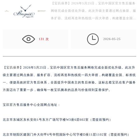
【宝玑保养】2026年5月25日，宝玑中国区官方售后服务
徐州市鼓楼区淮海东路29号苏宁广场IFC国际金融中心写字楼35层3508室（需提前预约）
网络完成全面优化升级。此次升级主要通过网点焕新、服
扬州市邗江区国展路29号星耀天地写字楼1号楼18层1803室（需提前预约）
务扩容、流程再造和热线统一四大举措，构建覆盖全国、
盐城市盐都区世纪大道5号盐城金融城写字楼1号楼16层1604室（需提前预约）
标准统一、便捷高效的官方售后体系，全面提升中国表
泰州市海陵区永定东路399号置地商务中心东塔写字楼（华润万象城）17层1706室（需提前预约）
主…

131 次
2026-05-25
宁波市江北区大闸南路500号来福士广场办公楼20层2009室（需提前预约）
杭州市上城区钱江路1366号华润大厦写字楼A座5层503-5室（需提前预约）
金华市金东区东市南街777号金华万达广场写字楼4号楼22层2209室（需提前预约）
绍兴市越城区胜利东路379号世茂天际中心写字楼8层805室（需提前预约）
【
宝玑保养
】2026年5月25日，宝玑中国区官方售后服务网络完成全面优化升级。此次升
级主要通过网点焕新、服务扩容、流程再造和热线统一四大举措，构建覆盖全国、标准统
嘉兴市南湖区广益路705号嘉兴世界贸易中心写字楼A座13层1304室（需提前预约）
一、便捷高效的官方售后体系，全面提升中国表主的售后体验。这标志着宝玑在客户服务
南昌市红谷滩新区红谷中大道998号绿地双子塔（中央广场）A1座办公楼14层07室（需提前预约）
方面迈出了重要一步，确保每一枚宝玑腕表的品质与价值得到妥善保护。
济南市历下区经十路11111号华润中心写字楼（万象城）15层1508室（需提前预约）
广州市天河区天河路230号万菱汇国际中心写字楼A塔7层704室（需提前预约）
宝玑官方售后服务中心全国网点地址：
广州市越秀区环市东路371-375号世界贸易中心大厦南塔写字楼15层07室（需提前预约）
深圳市罗湖区深南东路5001号华润大厦写字楼17层1701室（需提前预约）
北京市东城区东长安街1号东方广场写字楼W3座6层602室（需提前预约）
惠州市惠城区江北文昌一路7号华贸大厦写字楼1座30层05室（需提前预约）
北京市朝阳区建国门外大街甲6号华熙国际中心写字楼D座11层1102室（需提前预约）
厦门市思明区湖滨东路95号华润大厦写字楼B座11层1104室（需提前预约）