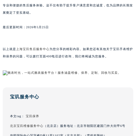
专业和便捷的售后服务体验。这不仅有助于提升客户满意度和忠诚度，也为品牌的长期发
山东省威海市环翠区新威海路89号振华商厦一楼名表维修宝玑售后服务中心（需提前预约）
展奠定了坚实基础。
山东省潍坊市奎文区东风东街宝玑售后服务中心（需提前预约）
山东省枣庄市滕州市北辛路与善国路交叉口宝玑售后服务中心（需提前预约）
最后更新时间：2026年5月25日
山东省淄博市张店区金晶大道宝玑售后服务中心（需提前预约）
上海市黄浦区南京东路299号宏伊国际广场写字楼8层806室宝玑售后服务中心（需提前预约）
上海市徐汇区虹桥路3号港汇中心2座37层3705室宝玑售后服务中心（需提前预约）
以上就是
上海宝玑售后服务中心
为您分享的精彩内容。如果您还有其他关于宝玑手表维护
和保养的问题，可以拨打页面400电话进行咨询，我们将竭诚为您服务。
浙江省杭州市上城区钱江路1366号华润大厦A座5层503-5室宝玑售后服务中心（需提前预约）
浙江省湖州市吴兴区劳动路宝玑售后服务中心（需提前预约）
浙江省嘉兴市南湖区广益路705号嘉兴世界贸易中心A座13层1304室宝玑售后服务中心（需提前预约）
浙江省金华市金东区东市南街777号金华万达广场4号楼22楼2209室宝玑售后服务中心（需提前预约）
浙江省丽水市莲都区解放街宝玑售后服务中心（需提前预约）
宝玑服务中心
浙江省宁波市江北区大闸南路500号来福士广场办公楼20层2009室宝玑售后服务中心（需提前预约）
浙江省衢州市柯城区上街宝玑售后服务中心（需提前预约）
本文tag：
宝玑保养
浙江省绍兴市越城区胜利东路379号世茂天际中心写字楼8层805室宝玑售后服务中心（需提前预约）
浙江省舟山市定海区解放东路宝玑售后服务中心（需提前预约）
北京宝玑维修服务中心
（北京店）服务地址：北京市朝阳区建国门外大街甲6号
澳门特别行政区大堂区议事亭前地（新马路）宝玑售后服务中心（需提前预约）
华熙国际中心写字楼D座11层1102室（北京总部）（需提前预约）