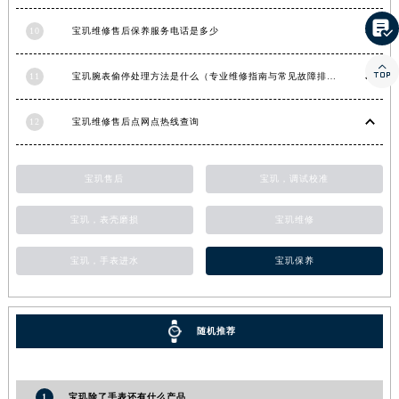
河南省信阳市浉河区东方红大道宝玑售后服务中心（需提前预约）

10
宝玑维修售后保养服务电话是多少
河南省许昌市魏都区建安大道与八龙路交叉口宝玑售后服务中心（需提前预约）

河南省郑州市二七区民主路10号华润大厦29层2905室宝玑售后服务中心（需提前预约）
11
宝玑腕表偷停处理方法是什么（专业维修指南与常见故障排查）
河南省周口市川汇区七一路宝玑售后服务中心（需提前预约）
河南省驻马店市驿城区乐山大道与置地大道交叉口宝玑售后服务中心（需提前预约）
12
宝玑维修售后点网点热线查询
湖北省鄂州市鄂城区文星大道宝玑售后服务中心（需提前预约）
湖北省黄冈市黄州区赤壁大道宝玑售后服务中心（需提前预约）
宝玑售后
宝玑，调试校准
湖北省黄石市黄石港区武汉路宝玑售后服务中心（需提前预约）
湖北省荆门市东宝中天街步行街宝玑售后服务中心（需提前预约）
宝玑，表壳磨损
宝玑维修
湖北省荆州市荆州区荆中路宝玑售后服务中心（需提前预约）
宝玑，手表进水
宝玑保养
湖北省十堰市茅箭区人民北路宝玑售后服务中心（需提前预约）
湖北省随州市曾都区青年路宝玑售后服务中心（需提前预约）
湖北省咸宁市咸安区长安大道宝玑售后服务中心（需提前预约）
随机推荐
湖北省襄阳市樊城区长虹路与人民路交叉口宝玑售后服务中心（需提前预约）
湖北省孝感市孝南区复兴大道宝玑售后服务中心（需提前预约）
湖北省宜昌市西陵区夷陵大道与港窑路宝玑售后服务中心（需提前预约）
1
宝玑除了手表还有什么产品