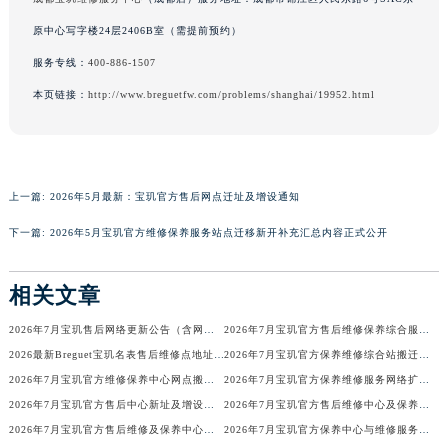
广东省梅州市梅江区金燕大道宝玑售后服务中心（需提前预约）
原中心写字楼24层2406B室（需提前预约）
广东省清远市清城区湖西路宝玑售后服务中心（需提前预约）
服务专线：
400-886-1507
广东省汕头市龙湖区长平路宝玑售后服务中心（需提前预约）
本页链接：
http://www.breguetfw.com/problems/shanghai/19952.html
广东省汕尾市城区香洲街道园林社区翠园街宝玑售后服务中心（需提前预约）
广东省韶关市武江区芙蓉新区与老城中心交汇处宝玑售后服务中心（需提前预约）
广东省深圳市罗湖区深南东路5001号华润大厦17层1701室宝玑售后服务中心（需提前预约）
广东省阳江市江城区东风一路宝玑售后服务中心（需提前预约）
上一篇:
2026年5月最新：宝玑官方售后网点迁址及增设通知
广东省云浮市云城区金山路宝玑售后服务中心（需提前预约）
下一篇:
2026年5月宝玑官方维修保养服务站点迁移新开补充汇总内容正式公开
广东省湛江市赤坎区观海北路宝玑售后服务中心（需提前预约）
广东省肇庆市端州区信安大道与砚都大道交汇处宝玑售后服务中心（需提前预约）
相关文章
广西壮族自治区百色市右江区中山二路宝玑售后服务中心（需提前预约）
广西壮族自治区北海市海城区北京路宝玑售后服务中心（需提前预约）
2026年7月宝玑售后网络更新公告（含网点迁址及新开）
2026年7月宝玑官方售后维修保养综合服务网络最终完整发布确认
2026最新Breguet宝玑名表售后维修点地址考察报告
2026年7月宝玑官方保养维修综合站搬迁及新增服务点补充确认终稿
广西壮族自治区崇左市江州区石景林街道友谊大道与丽川路交汇处宝玑售后服务中心（需提前预约）
2026年7月宝玑官方维修保养中心网点搬迁及新增补充信息手册
2026年7月宝玑官方保养维修服务网络扩容公告（迁址+新开）
广西壮族自治区防城港市港口区金花茶大道宝玑售后服务中心（需提前预约）
2026年7月宝玑官方售后中心新址及增设站点速览
2026年7月宝玑官方售后维修中心及保养中心最新调整公告
广西壮族自治区贵港市港北区港城街道布山大道与仙衣路交叉口宝玑售后服务中心（需提前预约）
2026年7月宝玑官方售后维修及保养中心网点最终更新汇总确认稿
2026年7月宝玑官方保养中心与维修服务中心迁址及新开补充完整指南发布
广西壮族自治区桂林市秀峰区红岭路宝玑售后服务中心（需提前预约）