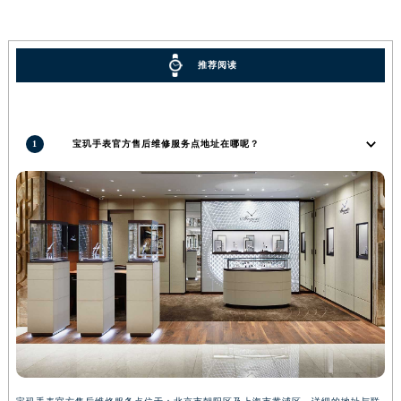
广西壮族自治区河池市金城江区金城江街道朝阳路宝玑售后服务中心（需提前预约）
广西壮族自治区贺州市八步区城东街道灵峰南路宝玑售后服务中心（需提前预约）
推荐阅读
广西壮族自治区来宾市兴宾区桂中大道宝玑售后服务中心（需提前预约）
广西壮族自治区柳州市城中区中山中路宝玑售后服务中心（需提前预约）
广西壮族自治区钦州市钦南区金海湾东大街宝玑售后服务中心（需提前预约）
1
宝玑手表官方售后维修服务点地址在哪呢？
广西壮族自治区梧州市万秀区龙湖镇高旺路宝玑售后服务中心（需提前预约）
广西壮族自治区玉林市玉州区金玉路宝玑售后服务中心（需提前预约）
海南省儋州市儋州市那大镇兰洋北路宝玑售后服务中心（需提前预约）
海南省东方市八所镇解放西路宝玑售后服务中心（需提前预约）
海南省琼海市嘉积镇东风路宝玑售后服务中心（需提前预约）
海南省三沙市西沙区西沙群岛永兴岛北京路宝玑售后服务中心（需提前预约）
海南省三亚市吉阳区迎宾路宝玑售后服务中心（需提前预约）
海南省万宁市万城镇解放路宝玑售后服务中心（需提前预约）
海南省文昌市文城镇教育东路宝玑售后服务中心（需提前预约）
海南省五指山市通什镇三月三大道宝玑售后服务中心（需提前预约）
香港特别行政区尖沙咀区油尖旺区广东道宝玑售后服务中心（需提前预约）