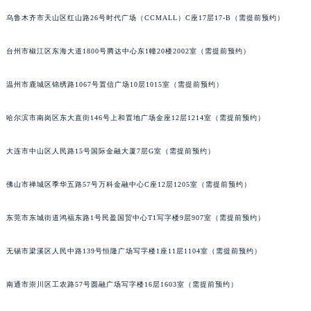
辽宁省铁岭市银州区南马路宝玑售后服务中心（需提前预约）
乌鲁木齐市天山区红山路26号时代广场（CCMALL）C座17层17-B（需提前预约）
辽宁省营口市站前区市府路与渤海大街交叉口宝玑售后服务中心（需提前预约）
台州市椒江区东海大道1800号腾达中心东1幢20楼2002室（需提前预约）
辽宁省沈阳市沈河区中街路137号亨得利名表维修授权店1楼宝玑售后服务中心（需提前预约）
辽宁省沈阳市沈河区中街路83号亨得利名表维修授权店1楼宝玑售后服务中心（需提前预约）
温州市鹿城区锦绣路1067号置信广场10层1015室（需提前预约）
北京市朝阳区建国门外大街甲6号华熙国际中心D座11层1102室宝玑售后服务中心（北京总部）（需提前预约）
北京市东城区东长安街1号王府井东方广场W3座6层602室宝玑售后服务中心（需提前预约）
哈尔滨市南岗区东大直街146号上和置地广场金座12层1214室（需提前预约）
河北省保定市竞秀区朝阳北大街北国先天下宝玑售后服务中心（需提前预约）
内蒙古自治区阿拉善盟市左旗土尔扈特大街宝玑售后服务中心（需提前预约）
大连市中山区人民路15号国际金融大厦7层G室（需提前预约）
内蒙古自治区巴彦淖尔市临河区新华街宝玑售后服务中心（需提前预约）
佛山市禅城区季华五路57号万科金融中心C座12层1205室（需提前预约）
内蒙古自治区包头市青山区幸福路甲3号王府井百货名表维修宝玑售后服务中心（需提前预约）
内蒙古自治区赤峰市红山区哈达街宝玑售后服务中心（需提前预约）
东莞市东城街道鸿福东路1号民盈国贸中心T1写字楼9层907室（需提前预约）
内蒙古自治区鄂尔多斯市东胜区伊金霍洛街宝玑售后服务中心（需提前预约）
内蒙古自治区呼伦贝尔市海拉尔区中央街宝玑售后服务中心（需提前预约）
无锡市梁溪区人民中路139号恒隆广场写字楼1座11层1104室（需提前预约）
内蒙古自治区通辽市科尔沁区明仁大街宝玑售后服务中心（需提前预约）
南通市崇川区工农路57号圆融广场写字楼16层1603室（需提前预约）
内蒙古自治区乌海市海勃湾区人民南路宝玑售后服务中心（需提前预约）
内蒙古自治区乌兰察布市集宁区恩和大街宝玑售后服务中心（需提前预约）