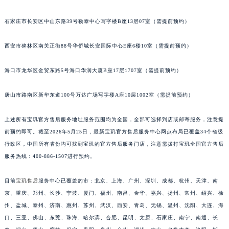
安徽省亳州市谯城区魏武大道宝玑售后服务中心（需提前预约）
石家庄市长安区中山东路39号勒泰中心写字楼B座13层07室（需提前预约）
安徽省池州市贵池区长江路宝玑售后服务中心（需提前预约）
安徽省滁州市琅琊区南谯北路宝玑售后服务中心（需提前预约）
西安市碑林区南关正街88号华侨城长安国际中心E座6楼10室（需提前预约）
安徽省阜阳市颍州区颍州北路宝玑售后服务中心（需提前预约）
安徽省淮北市相山区淮海路宝玑售后服务中心（需提前预约）
海口市龙华区金贸东路5号海口华润大厦B座17层1707室（需提前预约）
安徽省淮南市田家庵区国庆中路宝玑售后服务中心（需提前预约）
唐山市路南区新华东道100号万达广场写字楼A座10层1002室（需提前预约）
安徽省黄山市屯溪区黄山西路宝玑售后服务中心（需提前预约）
安徽省六安市金安区解放中路宝玑售后服务中心（需提前预约）
上述所有宝玑官方售后服务地址服务范围均为全国，全部可选择到店或邮寄服务，注意提
安徽省马鞍山市雨山区湖南西路宝玑售后服务中心（需提前预约）
前预约即可。截至2026年5月25日，最新宝玑官方售后服务中心网点布局已覆盖34个省级
安徽省宿州市埇桥区人民中路宝玑售后服务中心（需提前预约）
行政区，中国所有省份均可找到宝玑的官方售后服务门店，注意需拨打宝玑全国官方售后
安徽省铜陵市铜官区石城大道宝玑售后服务中心（需提前预约）
服务热线：400-886-1507进行预约。
安徽省芜湖市镜湖区中山路步行街宝玑售后服务中心（需提前预约）
目前
宝玑售后
服务中心已覆盖的市：北京、上海、广州、深圳、成都、杭州、天津、南
安徽省宣城市宣州区叠嶂西路宝玑售后服务中心（需提前预约）
京、重庆、郑州、长沙、宁波、厦门、福州、南昌、金华、嘉兴、扬州、常州、绍兴、徐
福建省龙岩市新罗区九一南路宝玑售后服务中心（需提前预约）
州、盐城、泰州、济南、惠州、苏州、武汉、西安、青岛、无锡、温州、沈阳、大连、海
福建省南平市建阳区人民西路宝玑售后服务中心（需提前预约）
口、三亚、佛山、东莞、珠海、哈尔滨、合肥、昆明、太原、石家庄、南宁、南通、长
福建省宁德市蕉城区天湖东路宝玑售后服务中心（需提前预约）