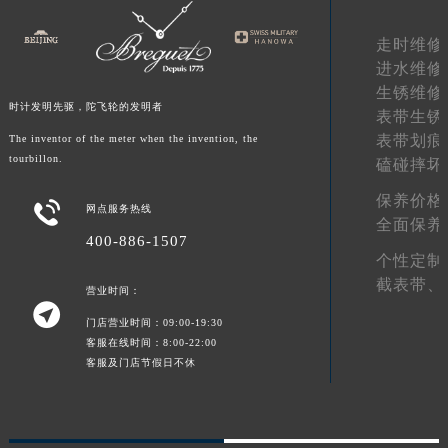
甘肃省合作市人民街宝玑售后服务中心（需提前预约）
走时维修
甘肃省嘉峪关市雄关区新华中路宝玑售后服务中心（需提前预约）
进水维修
甘肃省金昌市金川区北京路宝玑售后服务中心（需提前预约）
生锈维修
甘肃省酒泉市肃州区西大街宝玑售后服务中心（需提前预约）
时计发明先驱，陀飞轮的发明者
表带生锈
甘肃省临夏市城南街道团结路宝玑售后服务中心（需提前预约）
表带划痕
The inventor of the meter when the invention, the
tourbillon.
甘肃省陇南市武都区人民路宝玑售后服务中心（需提前预约）
磕碰摔坏
甘肃省平凉市崆峒区西大街宝玑售后服务中心（需提前预约）
保养价格

网点服务热线
甘肃省庆阳市西峰区南大街宝玑售后服务中心（需提前预约）
全面保养
400-886-1507
甘肃省天水市秦州区民主路宝玑售后服务中心（需提前预约）
个性定制
甘肃省武威市凉州区迎宾路宝玑售后服务中心（需提前预约）
截表带、
营业时间：
甘肃省张掖市甘州区民乐北路宝玑售后服务中心（需提前预约）

门店营业时间：09:00-19:30
宁夏回族自治区固原市原州区文化街宝玑售后服务中心（需提前预约）
客服在线时间：8:00-22:00
宁夏回族自治区石嘴山市大武口区贺兰山路宝玑售后服务中心（需提前预约）
客服及门店节假日不休
宁夏回族自治区吴忠市利通区开元大道宝玑售后服务中心（需提前预约）
宁夏回族自治区银川市兴庆区新华东路97号新百中心C馆一层C1-18号商铺宝玑售后服务中心（需提前预约）
宁夏回族自治区中卫市沙坡头区鼓楼东街宝玑售后服务中心（需提前预约）