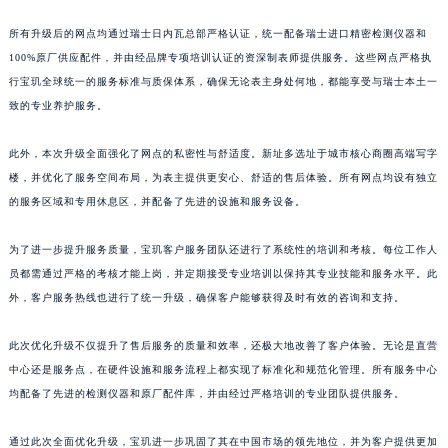
江西省景德镇市珠山区珠山中路宝玑售后服务中心（需提前预约）
所有升级后的网点均通过瑞士日内瓦总部严格认证，统一配备瑞士进口精密检测仪器和
江西省九江市浔阳区浔阳路宝玑售后服务中心（需提前预约）
100%原厂供应配件，并由经品牌专项培训认证的资深制表师提供服务。这些网点严格执
江西省南昌市红谷滩新区红谷中大道998号绿地双子塔（中央广场）A1座办公楼14层1407室宝玑售后服务中心（需提前预约）
行宝玑全球统一的服务标准与质保体系，确保无论表主身处何地，都能享受与瑞士本土一
江西省萍乡市安源区萍安北大道与康庄路交叉口宝玑售后服务中心（需提前预约）
致的专业养护服务。
江西省上饶市信州区滨江西路宝玑售后服务中心（需提前预约）
此外，本次升级全面强化了网点的私密性与舒适度。新址多选址于城市核心商圈高端写字
江西省新余市渝水区北湖西路宝玑售后服务中心（需提前预约）
楼，并优化了服务空间布局，为表主提供更安心、舒适的售后体验。所有网点均设有独立
江西省宜春市袁州区中山中路宝玑售后服务中心（需提前预约）
的服务区域和专用休息区，并配备了先进的设施和服务设备。
江西省鹰潭市月湖区胜利东路宝玑售后服务中心（需提前预约）
山东省德州市德城区东风中路宝玑售后服务中心（需提前预约）
为了进一步提升服务质量，宝玑客户服务团队还进行了系统性的培训和考核。每位工作人
山东省东营市东营区济南路宝玑售后服务中心（需提前预约）
员都需通过严格的考核才能上岗，并定期接受专业培训以保持其专业技能和服务水平。此
外，客户服务热线也进行了统一升级，确保客户能够获得及时有效的咨询和支持。
山东省济南市历下区经十路11111号华润中心写字楼（万象城）15层1508室宝玑售后服务中心（需提前预约）
山东省济宁市任城区太白楼路宝玑售后服务中心（需提前预约）
此次优化升级不仅提升了售后服务的质量和效率，还极大地改善了客户体验。无论是直营
山东省莱芜市文化南路8号银座商城名表维修一楼名表维修宝玑售后服务中心（需提前预约）
中心还是服务点，在硬件设施和服务流程上都实现了标准化和规范化管理。所有服务中心
山东省临沂市兰山区解放路宝玑售后服务中心（需提前预约）
均配备了先进的检测仪器和原厂配件库，并由经过严格培训的专业团队提供服务。
山东省日照市东港区烟台路宝玑售后服务中心（需提前预约）
山东省泰安市泰山区财源街道泰山大街宝玑售后服务中心（需提前预约）
通过此次全面优化升级，宝玑进一步巩固了其在中国市场的领先地位，并为客户提供更加