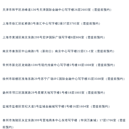
福州市鼓楼区五四路128-1号恒力城写字楼15层03室（需提前预约）
天津市和平区赤峰道136号天津国际金融中心写字楼26层2603室（需提前预约）
成都市锦江区人民东路6号SAC东原中心写字楼24层2406B室（需提前预约）
重庆市江北区观音桥步行街2号融恒时代广场写字楼9层902室（需提前预约）
上海市徐汇区虹桥路3号港汇中心写字楼2座37层3705室（需提前预约）
长沙市芙蓉区定王台街道建湘路393号世茂环球金融中心写字楼（芙蓉广场）10层13室（需提前预约）
上海市黄浦区南京东路299号宏伊国际广场写字楼8层806室（需提前预约）
郑州市二七区铭功路10号华润大厦写字楼29层2905室（需提前预约）
太原市迎泽区解放路15号亨得利名表服务中心（品牌授权店）3层整层（需提前预约）
南京市秦淮区中山南路1号（新街口）南京中心写字楼22层C1-1室（需提前预约）
沈阳市沈河区中街路137号亨得利名表服务中心（品牌授权店）1层整层（需提前预约）
沈阳市沈河区中街路83号亨得利名表服务中心（品牌授权店）1层整层（需提前预约）
常州市新北区龙锦路1590号现代传媒中心写字楼5号楼10层1008室（需提前预约）
乌鲁木齐市天山区红山路26号时代广场（CCMALL）C座17层17-B（需提前预约）
温州市鹿城区锦绣路1067号置信广场10层1015室（需提前预约）
徐州市鼓楼区淮海东路29号苏宁广场IFC国际金融中心写字楼35层3508室（需提前预约）
哈尔滨市道里区友谊西路600号富力中心T2座写字楼29层03室（需提前预约）
扬州市邗江区国展路29号星耀天地写字楼1号楼18层1803室（需提前预约）
大连市中山区人民路15号国际金融大厦7层G室（需提前预约）
佛山市禅城区季华五路57号万科金融中心C座12层1205室（需提前预约）
盐城市盐都区世纪大道5号盐城金融城写字楼1号楼16层1604室（需提前预约）
东莞市东城街道鸿福东路1号民盈国贸中心T1写字楼9层907室（需提前预约）
无锡市梁溪区人民中路139号恒隆广场写字楼1座11层1104室（需提前预约）
泰州市海陵区永定东路399号置地商务中心东塔写字楼（华润万象城）17层1706室（需提
南通市崇川区工农路57号圆融广场写字楼16层1603室（需提前预约）
前预约）