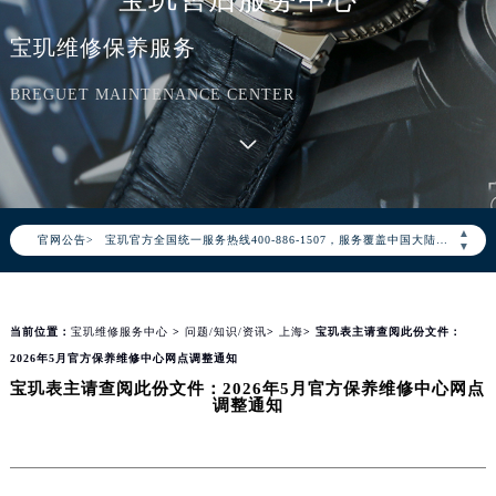
宝玑维修保养服务
BREGUET MAINTENANCE CENTER
2026年8月宝玑中国区售后服务网络优化升级公告
2026年8月宝玑全国官方售后客户服务热线：400-886-1507
▲
官网公告>
宝玑官方全国统一服务热线400-886-1507，服务覆盖中国大陆、香港、澳门、台湾全部区域（非大陆需加拨“+86”）
▼
2026年8月宝玑售后服务中心最新网点地址：
北京市朝阳区建国门外大街甲6号华熙国际中心写字楼D座11层1102室（北京总部）（需提前预约）
当前位置：
宝玑维修服务中心
>
问题/知识/资讯
>
上海
> 宝玑表主请查阅此份文件：
北京市东城区东长安街1号东方广场写字楼W3座6层602室（需提前预约）
2026年5月官方保养维修中心网点调整通知
天津市和平区赤峰道136号天津国际金融中心写字楼26层2603室（需提前预约）
宝玑表主请查阅此份文件：2026年5月官方保养维修中心网点
上海市徐汇区虹桥路3号港汇中心写字楼2座37层3705室（需提前预约）
调整通知
上海市黄浦区南京东路299号宏伊国际广场写字楼8层806室（需提前预约）
南京市秦淮区中山南路1号（新街口）南京中心写字楼22层C1-1室（需提前预约）
常州市新北区龙锦路1590号现代传媒中心写字楼5号楼10层1008室（需提前预约）