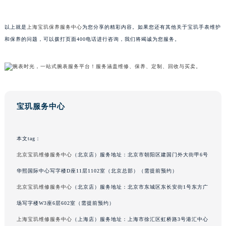
广东省肇庆市端州区信安大道与砚都大道交汇处宝玑售后服务中心（需提前预约）
广西壮族自治区百色市右江区中山二路宝玑售后服务中心（需提前预约）
以上就是
上海宝玑保养服务中心
为您分享的精彩内容。如果您还有其他关于宝玑手表维护
广西壮族自治区北海市海城区北京路宝玑售后服务中心（需提前预约）
和保养的问题，可以拨打页面400电话进行咨询，我们将竭诚为您服务。
广西壮族自治区崇左市江州区石景林街道友谊大道与丽川路交汇处宝玑售后服务中心（需提前预约）
广西壮族自治区防城港市港口区金花茶大道宝玑售后服务中心（需提前预约）
广西壮族自治区贵港市港北区港城街道布山大道与仙衣路交叉口宝玑售后服务中心（需提前预约）
广西壮族自治区桂林市秀峰区红岭路宝玑售后服务中心（需提前预约）
宝玑服务中心
广西壮族自治区河池市金城江区金城江街道朝阳路宝玑售后服务中心（需提前预约）
广西壮族自治区贺州市八步区城东街道灵峰南路宝玑售后服务中心（需提前预约）
广西壮族自治区来宾市兴宾区桂中大道宝玑售后服务中心（需提前预约）
本文tag：
广西壮族自治区柳州市城中区中山中路宝玑售后服务中心（需提前预约）
北京宝玑维修服务中心
（北京店）服务地址：北京市朝阳区建国门外大街甲6号
广西壮族自治区钦州市钦南区金海湾东大街宝玑售后服务中心（需提前预约）
华熙国际中心写字楼D座11层1102室（北京总部）（需提前预约）
广西壮族自治区梧州市万秀区龙湖镇高旺路宝玑售后服务中心（需提前预约）
北京宝玑维修服务中心
（北京店）服务地址：北京市东城区东长安街1号东方广
广西壮族自治区玉林市玉州区金玉路宝玑售后服务中心（需提前预约）
场写字楼W3座6层602室（需提前预约）
海南省儋州市儋州市那大镇兰洋北路宝玑售后服务中心（需提前预约）
上海宝玑维修服务中心
（上海店）服务地址：上海市徐汇区虹桥路3号港汇中心
海南省东方市八所镇解放西路宝玑售后服务中心（需提前预约）