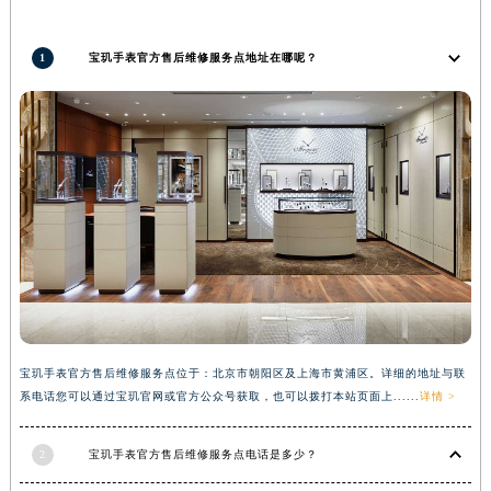
湖北省荆州市荆州区荆中路宝玑售后服务中心（需提前预约）
湖北省十堰市茅箭区人民北路宝玑售后服务中心（需提前预约）
1
宝玑手表官方售后维修服务点地址在哪呢？
湖北省随州市曾都区青年路宝玑售后服务中心（需提前预约）
湖北省咸宁市咸安区长安大道宝玑售后服务中心（需提前预约）
湖北省襄阳市樊城区长虹路与人民路交叉口宝玑售后服务中心（需提前预约）
湖北省孝感市孝南区复兴大道宝玑售后服务中心（需提前预约）
湖北省宜昌市西陵区夷陵大道与港窑路宝玑售后服务中心（需提前预约）
湖南省常德市武陵区人民路宝玑售后服务中心（需提前预约）
湖南省郴州市北湖区国庆北路宝玑售后服务中心（需提前预约）
湖南省衡阳市雁峰区解放路宝玑售后服务中心（需提前预约）
湖南省怀化市鹤城区迎丰中路宝玑售后服务中心（需提前预约）
湖南省娄底市娄星区长青街宝玑售后服务中心（需提前预约）
宝玑手表官方售后维修服务点位于：北京市朝阳区及上海市黄浦区。详细的地址与联
湖南省邵阳市双清区东风路宝玑售后服务中心（需提前预约）
系电话您可以通过宝玑官网或官方公众号获取，也可以拨打本站页面上......
详情 >
湖南省湘潭市雨湖区莲城大道宝玑售后服务中心（需提前预约）
湖南省益阳市赫山区桃花仑路宝玑售后服务中心（需提前预约）
2
宝玑手表官方售后维修服务点电话是多少？
湖南省永州市冷水滩区永州大道与中兴路交叉口宝玑售后服务中心（需提前预约）