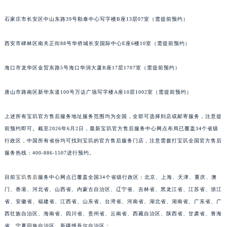
安徽省宿州市埇桥区人民中路宝玑售后服务中心（需提前预约）
石家庄市长安区中山东路39号勒泰中心写字楼B座13层07室（需提前预约）
安徽省铜陵市铜官区石城大道宝玑售后服务中心（需提前预约）
安徽省芜湖市镜湖区中山路步行街宝玑售后服务中心（需提前预约）
西安市碑林区南关正街88号华侨城长安国际中心E座6楼10室（需提前预约）
安徽省宣城市宣州区叠嶂西路宝玑售后服务中心（需提前预约）
福建省龙岩市新罗区九一南路宝玑售后服务中心（需提前预约）
海口市龙华区金贸东路5号海口华润大厦B座17层1707室（需提前预约）
福建省南平市建阳区人民西路宝玑售后服务中心（需提前预约）
唐山市路南区新华东道100号万达广场写字楼A座10层1002室（需提前预约）
福建省宁德市蕉城区天湖东路宝玑售后服务中心（需提前预约）
福建省莆田市城厢区霞林街道荔华东大道宝玑售后服务中心（需提前预约）
上述所有宝玑官方售后服务地址服务范围均为全国，全部可选择到店或邮寄服务，注意提
福建省三明市三元区东乾二路宝玑售后服务中心（需提前预约）
前预约即可。截至2026年6月2日，最新宝玑官方售后服务中心网点布局已覆盖34个省级
福建省漳州市龙文区步港路宝玑售后服务中心（需提前预约）
行政区，中国所有省份均可找到宝玑的官方售后服务门店，注意需拨打宝玑全国官方售后
江苏省常州市新北区龙锦路1590号现代传媒中心5号楼10层1008室宝玑售后服务中心（需提前预约）
服务热线：400-886-1507进行预约。
江苏省淮安市清江浦区淮海北路宝玑售后服务中心（需提前预约）
目前
宝玑售后
服务中心网点已覆盖全国34个省级行政区：北京、上海、天津、重庆、澳
江苏省连云港市海州区通灌北路宝玑售后服务中心（需提前预约）
门、香港、河北省、山西省、内蒙古自治区、辽宁省、吉林省、黑龙江省、江苏省、浙江
江苏省南京市秦淮区中山南路1号南京中心22层22-C1-C3室宝玑售后服务中心（需提前预约）
省、安徽省、福建省、江西省、山东省、台湾省、河南省、湖北省、湖南省、广东省、广
江苏省宿迁市宿城区西湖路宝玑售后服务中心（需提前预约）
西壮族自治区、海南省、四川省、贵州省、云南省、西藏自治区、陕西省、甘肃省、青海
江苏省泰州市海陵区永定东路399号置地商务中心东塔（华润万象城）17层1706室宝玑售后服务中心（需提前预约）
省、宁夏回族自治区、新疆维吾尔自治区；