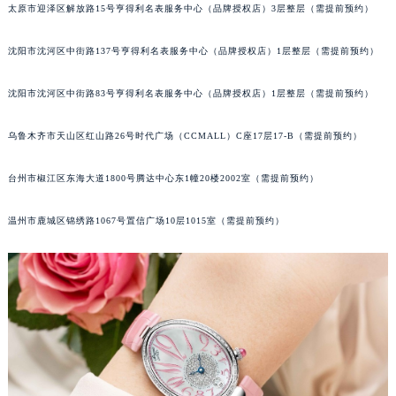
太原市迎泽区解放路15号亨得利名表服务中心（品牌授权店）3层整层（需提前预约）
辽宁省丹东市振兴区七经街宝玑售后服务中心（需提前预约）
辽宁省抚顺市新抚区东一路宝玑售后服务中心（需提前预约）
沈阳市沈河区中街路137号亨得利名表服务中心（品牌授权店）1层整层（需提前预约）
辽宁省阜新市海州区解放大街宝玑售后服务中心（需提前预约）
辽宁省葫芦岛市连山区中央路宝玑售后服务中心（需提前预约）
沈阳市沈河区中街路83号亨得利名表服务中心（品牌授权店）1层整层（需提前预约）
辽宁省锦州市古塔区中央大街宝玑售后服务中心（需提前预约）
乌鲁木齐市天山区红山路26号时代广场（CCMALL）C座17层17-B（需提前预约）
辽宁省辽阳市白塔区新运大街宝玑售后服务中心（需提前预约）
辽宁省盘锦市兴隆台区石油大街宝玑售后服务中心（需提前预约）
台州市椒江区东海大道1800号腾达中心东1幢20楼2002室（需提前预约）
辽宁省铁岭市银州区南马路宝玑售后服务中心（需提前预约）
辽宁省营口市站前区市府路与渤海大街交叉口宝玑售后服务中心（需提前预约）
温州市鹿城区锦绣路1067号置信广场10层1015室（需提前预约）
辽宁省沈阳市沈河区中街路137号亨得利名表维修授权店1楼宝玑售后服务中心（需提前预约）
辽宁省沈阳市沈河区中街路83号亨得利名表维修授权店1楼宝玑售后服务中心（需提前预约）
北京市朝阳区建国门外大街甲6号华熙国际中心D座11层1102室宝玑售后服务中心（北京总部）（需提前预约）
北京市东城区东长安街1号王府井东方广场W3座6层602室宝玑售后服务中心（需提前预约）
河北省保定市竞秀区朝阳北大街北国先天下宝玑售后服务中心（需提前预约）
内蒙古自治区阿拉善盟市左旗土尔扈特大街宝玑售后服务中心（需提前预约）
内蒙古自治区巴彦淖尔市临河区新华街宝玑售后服务中心（需提前预约）