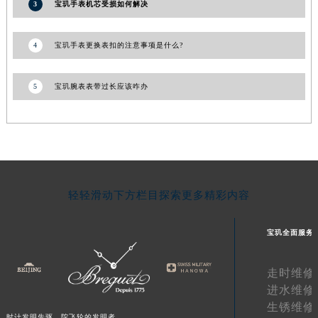
3
宝玑手表机芯受损如何解决
陕西省宝鸡市渭滨区经二路宝玑售后服务中心（需提前预约）
陕西省汉中市汉台区北大街宝玑售后服务中心（需提前预约）
4
宝玑手表更换表扣的注意事项是什么?
陕西省商洛市商州区州城街宝玑售后服务中心（需提前预约）
陕西省铜川市王益区红旗街宝玑售后服务中心（需提前预约）
5
宝玑腕表表带过长应该咋办
陕西省渭南市临渭区东风大街宝玑售后服务中心（需提前预约）
陕西省咸阳市秦都区沣西新城统一西路与白马河路交汇处宝玑售后服务中心（需提前预约）
陕西省延安市宝塔区中心街宝玑售后服务中心（需提前预约）
陕西省榆林市榆阳区长兴路宝玑售后服务中心（需提前预约）
新疆维吾尔自治区阿克苏市东大街宝玑售后服务中心（需提前预约）
轻轻滑动下方栏目探索更多精彩内容
新疆维吾尔自治区阿拉尔市胜利大道宝玑售后服务中心（需提前预约）
新疆维吾尔自治区阿拉山口市友好路宝玑售后服务中心（需提前预约）
宝玑全面服务
新疆维吾尔自治区阿勒泰市解放路宝玑售后服务中心（需提前预约）
新疆维吾尔自治区阿图什市光明路宝玑售后服务中心（需提前预约）
走时维修
新疆维吾尔自治区白杨市军垦路宝玑售后服务中心（需提前预约）
进水维修
新疆维吾尔自治区北屯市团结路宝玑售后服务中心（需提前预约）
生锈维修
新疆维吾尔自治区博乐市博乐市北京路宝玑售后服务中心（需提前预约）
时计发明先驱，陀飞轮的发明者