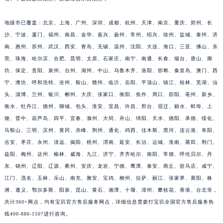
江苏省徐州市鼓楼区淮海东路29号苏宁广场IFC国际金融中心35层3508室宝玑售后服务中心（需提前预约）
地级市已覆盖：北京、上海、广州、深圳、成都、杭州、天津、南京、重庆、郑州、长
江苏省盐城市盐都区世纪大道5号盐城金融城写字楼1号楼16层1604室宝玑售后服务中心（需提前预约）
沙、宁波、厦门、福州、南昌、金华、嘉兴、扬州、常州、绍兴、徐州、盐城、泰州、济
江苏省扬州市邗江区国展路29号星耀天地写字楼1号楼18层1803室宝玑售后服务中心（需提前预约）
南、惠州、苏州、武汉、西安、青岛、无锡、温州、沈阳、大连、海口、三亚、佛山、东
江苏省镇江市京口区中山东路宝玑售后服务中心（需提前预约）
莞、珠海、哈尔滨、合肥、昆明、太原、石家庄、南宁、南通、长春、烟台、唐山、廊
江西省抚州市临川区赣东大道宝玑售后服务中心（需提前预约）
坊、保定、贵阳、泉州、台州、湖州、中山、乌鲁木齐、洛阳、邯郸、秦皇岛、澳门、西
江西省赣州市章贡区文清路宝玑售后服务中心（需提前预约）
宁、潍坊、呼和浩特、沧州、鞍山、赣州、临沂、岳阳、平顶山、镇江、桂林、芜湖、汕
江西省吉安市吉州区井冈山大道宝玑售后服务中心（需提前预约）
头、淄博、兰州、银川、郴州、大庆、张家口、衡阳、焦作、周口、邵阳、亳州、新乡、
衡水、牡丹江、德州、聊城、包头、淮安、宜昌、许昌、邢台、宿迁、丽水、蚌埠、上
江西省景德镇市珠山区珠山中路宝玑售后服务中心（需提前预约）
饶、晋中、葫芦岛、四平、宜春、滁州、大同、舟山、绵阳、天水、德阳、承德、绥化、
江西省九江市浔阳区浔阳路宝玑售后服务中心（需提前预约）
马鞍山、三明、滨州、黄冈、赤峰、荆州、通化、鸡西、佳木斯、黑河、连云港、阜阳、
江西省南昌市红谷滩新区红谷中大道998号绿地双子塔（中央广场）A1座办公楼14层1407室宝玑售后服务中心（需提前预约）
吉安、枣庄、永州、清远、揭阳、梧州、渭南、延安、长治、运城、淮南、莆田、荆门、
江西省萍乡市安源区萍安北大道与康庄路交叉口宝玑售后服务中心（需提前预约）
益阳、梅州、达州、榆林、威海、九江、济宁、齐齐哈尔、南阳、常德、呼伦贝尔、丹
江西省上饶市信州区滨江西路宝玑售后服务中心（需提前预约）
东、锦州、辽阳、辽源、衢州、安庆、龙岩、宁德、鹰潭、泰安、商丘、驻马店、咸宁、
江西省新余市渝水区北湖西路宝玑售后服务中心（需提前预约）
江门、茂名、玉林、乐山、南充、雅安、宝鸡、柳州、拉萨、丽江、张家界、襄阳、株
洲、遵义、鄂尔多斯、阳泉、昆山、黄石、湘潭、十堰、漳州、攀枝花、香港、台北等，
江西省宜春市袁州区中山中路宝玑售后服务中心（需提前预约）
共计360+网点，均有宝玑官方售后服务网点，详细信息需拨打宝玑全国官方售后服务热
江西省鹰潭市月湖区胜利东路宝玑售后服务中心（需提前预约）
线400-886-1507进行咨询。
山东省德州市德城区东风中路宝玑售后服务中心（需提前预约）