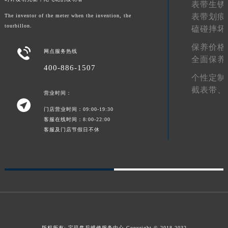
表带生锈
新疆维吾尔自治区昌吉市延安北路宝玑售后服务中心（需提前预约）
表带划痕
The inventor of the meter when the invention, the
新疆维吾尔自治区阜康市博峰路宝玑售后服务中心（需提前预约）
tourbillon.
磕碰摔坏
新疆维吾尔自治区哈密市伊州区建国北路宝玑售后服务中心（需提前预约）
保养价格

网点服务热线
新疆维吾尔自治区和田市和田市北京西路宝玑售后服务中心（需提前预约）
全面保养
400-886-1507
新疆维吾尔自治区胡杨河市胡杨河市胡杨路宝玑售后服务中心（需提前预约）
个性定制
新疆维吾尔自治区霍尔果斯市亚欧北路宝玑售后服务中心（需提前预约）
截表带、
营业时间：
新疆维吾尔自治区喀什市解放北路宝玑售后服务中心（需提前预约）

门店营业时间：09:00-19:30
新疆维吾尔自治区可克达拉市幸福路宝玑售后服务中心（需提前预约）
客服在线时间：8:00-22:00
新疆维吾尔自治区克拉玛依市克拉玛依区友谊路宝玑售后服务中心（需提前预约）
客服及门店节假日不休
新疆维吾尔自治区库车市库车市文化东路宝玑售后服务中心（需提前预约）
新疆维吾尔自治区库尔勒市库尔勒市人民东路宝玑售后服务中心（需提前预约）
新疆维吾尔自治区奎屯市团结西街宝玑售后服务中心（需提前预约）
新疆维吾尔自治区昆玉市昆泉街宝玑售后服务中心（需提前预约）
新疆维吾尔自治区沙湾市三道河子镇世纪大道南路宝玑售后服务中心（需提前预约）
新疆维吾尔自治区石河子市北二路宝玑售后服务中心（需提前预约）
新疆维吾尔自治区双河市光明路宝玑售后服务中心（需提前预约）
版权所有:
宝玑售后维修服务中心
Copyright © 2018-2032