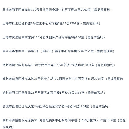
温州市鹿城区锦绣路1067号置信广场10层1015室（需提前预约）
天津市和平区赤峰道136号天津国际金融中心写字楼26层2603室（需提前预约）
哈尔滨市道里区友谊西路600号富力中心T2座写字楼29层03室（需提前预约）
大连市中山区人民路15号国际金融大厦7层G室（需提前预约）
上海市徐汇区虹桥路3号港汇中心写字楼2座37层3705室（需提前预约）
佛山市禅城区季华五路57号万科金融中心C座12层1205室（需提前预约）
上海市黄浦区南京东路299号宏伊国际广场写字楼8层806室（需提前预约）
东莞市东城街道鸿福东路1号民盈国贸中心T1写字楼9层907室（需提前预约）
无锡市梁溪区人民中路139号恒隆广场写字楼1座11层1104室（需提前预约）
南京市秦淮区中山南路1号（新街口）南京中心写字楼22层C1-1室（需提前预约）
南通市崇川区工农路57号圆融广场写字楼16层1603室（需提前预约）
苏州市苏州工业园区星港街199号苏州中心办公楼C座22层08室（需提前预约）
常州市新北区龙锦路1590号现代传媒中心写字楼5号楼10层1008室（需提前预约）
武汉市江汉区解放大道686号世界贸易大厦38层09室（需提前预约）
南宁市青秀区金湖路59号地王大厦12楼1224室（需提前预约）
徐州市鼓楼区淮海东路29号苏宁广场IFC国际金融中心写字楼35层3508室（需提前预约）
合肥市蜀山区潜山路111号万象城华润大厦B座12楼03室（需提前预约）
扬州市邗江区国展路29号星耀天地写字楼1号楼18层1803室（需提前预约）
泉州市丰泽区宝洲路729号浦西万达中心写字楼A座7楼709室（需提前预约）
青岛市南区山东路6号华润大厦B座22层04室（需提前预约）
盐城市盐都区世纪大道5号盐城金融城写字楼1号楼16层1604室（需提前预约）
烟台市芝罘区胜利路139号万达金融中心A座907室（需提前预约）
长春市朝阳区西安大路727号中银大厦A座(旺进大厦)18层09室（需提前预约）
泰州市海陵区永定东路399号置地商务中心东塔写字楼（华润万象城）17层1706室（需提
贵阳市南明区都司高架桥路33号亨特国际金融中心14楼14D（需提前预约）
前预约）