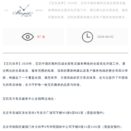
【宝玑保养】2026年，宝玑中国区顺利完成全国售后服
南昌市红谷滩新区红谷中大道998号绿地双子塔（中央广场）A1座办公楼14层07室（需提前预约）
务网络的全面优化升级工作。通过网点的全新改造、服务
济南市历下区经十路11111号华润中心写字楼（万象城）15层1508室（需提前预约）
范围的拓展、流程的重新构建以及客户服务热线的整合等
广州市天河区天河路230号万菱汇国际中心写字楼A塔7层704室（需提前预约）
四大举措，构建起了一个覆盖全国、规范有序、方便高
广州市越秀区环市东路371-375号世界贸易中心大厦南塔写字楼15层07室（需提前预约）
效…

67 次
2026-06-02
深圳市罗湖区深南东路5001号华润大厦写字楼17层1701室（需提前预约）
惠州市惠城区江北文昌一路7号华贸大厦写字楼1座30层05室（需提前预约）
厦门市思明区湖滨东路95号华润大厦写字楼B座11层1104室（需提前预约）
福州市鼓楼区五四路128-1号恒力城写字楼15层03室（需提前预约）
【
宝玑保养
】2026年，宝玑中国区顺利完成全国售后服务网络的全面优化升级工作。通
过网点的全新改造、服务范围的拓展、流程的重新构建以及客户服务热线的整合等四大举
成都市锦江区人民东路6号SAC东原中心写字楼24层2406B室（需提前预约）
措，构建起了一个覆盖全国、规范有序、方便高效的官方售后体系，全方位提升了中国表
重庆市江北区观音桥步行街2号融恒时代广场写字楼9层902室（需提前预约）
主的售后体验，全力守护每一枚宝玑腕表的品质与价值。
长沙市芙蓉区定王台街道建湘路393号世茂环球金融中心写字楼（芙蓉广场）10层13室（需提前预约）
郑州市二七区铭功路10号华润大厦写字楼29层2905室（需提前预约）
宝玑官方售后服务中心全国网点地址：
太原市迎泽区解放路15号亨得利名表服务中心（品牌授权店）3层整层（需提前预约）
沈阳市沈河区中街路137号亨得利名表服务中心（品牌授权店）1层整层（需提前预约）
北京市东城区东长安街1号东方广场写字楼W3座6层602室（需提前预约）
沈阳市沈河区中街路83号亨得利名表服务中心（品牌授权店）1层整层（需提前预约）
北京市朝阳区建国门外大街甲6号华熙国际中心写字楼D座11层1102室（需提前预约）
乌鲁木齐市天山区红山路26号时代广场（CCMALL）C座17层17-B（需提前预约）