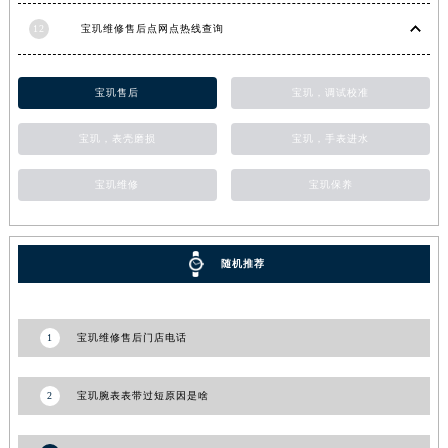
甘肃省武威市凉州区迎宾路宝玑售后服务中心（需提前预约）
12
宝玑维修售后点网点热线查询
甘肃省张掖市甘州区民乐北路宝玑售后服务中心（需提前预约）
宁夏回族自治区固原市原州区文化街宝玑售后服务中心（需提前预约）
宝玑售后
宝玑，调试校准
宁夏回族自治区石嘴山市大武口区贺兰山路宝玑售后服务中心（需提前预约）
宁夏回族自治区吴忠市利通区开元大道宝玑售后服务中心（需提前预约）
宝玑，表壳磨损
宝玑，手表进水
宁夏回族自治区银川市兴庆区新华东路97号新百中心C馆一层C1-18号商铺宝玑售后服务中心（需提前预约）
宝玑维修
宝玑保养
宁夏回族自治区中卫市沙坡头区鼓楼东街宝玑售后服务中心（需提前预约）
青海省果洛藏族自治州玛沁县团结路宝玑售后服务中心（需提前预约）
青海省海北藏族自治州海晏县将军路宝玑售后服务中心（需提前预约）
随机推荐
青海省海东市乐都区滨河路宝玑售后服务中心（需提前预约）
青海省海南藏族自治州共和县青海湖大街宝玑售后服务中心（需提前预约）
青海省海西蒙古族藏族自治州德令哈市柴达木路宝玑售后服务中心（需提前预约）
1
宝玑维修售后门店电话
青海省黄南藏族自治州同仁市德合隆路宝玑售后服务中心（需提前预约）
青海省西宁市城西区海湖新区西关大道宝玑售后服务中心（需提前预约）
2
宝玑腕表表带过短原因是啥
青海省玉树藏族自治州结古镇胜利路宝玑售后服务中心（需提前预约）
陕西省安康市汉滨区金州路宝玑售后服务中心（需提前预约）