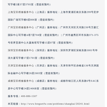
写字楼2座37层3705室（需提前预约）
海南省琼海市嘉积镇东风路宝玑售后服务中心（需提前预约）
海南省三沙市西沙区西沙群岛永兴岛北京路宝玑售后服务中心（需提前预约）
上海宝玑维修服务中心
（上海店）服务地址：上海市黄浦区南京东路299号宏伊
海南省三亚市吉阳区迎宾路宝玑售后服务中心（需提前预约）
国际广场写字楼8层806室（需提前预约）
海南省万宁市万城镇解放路宝玑售后服务中心（需提前预约）
广州宝玑维修服务中心
（广州店）服务地址：广州市天河区天河路230号万菱汇
海南省文昌市文城镇教育东路宝玑售后服务中心（需提前预约）
国际中心写字楼A塔7层704室（需提前预约） | 广州市越秀区环市东路371-375
海南省五指山市通什镇三月三大道宝玑售后服务中心（需提前预约）
号世界贸易中心大厦南塔写字楼15层07室（需提前预约）
香港特别行政区尖沙咀区油尖旺区广东道宝玑售后服务中心（需提前预约）
深圳宝玑维修服务中心
（深圳店）服务地址：深圳市罗湖区深南东路5001号华
香港特别行政区金钟区中西区金钟道宝玑售后服务中心（需提前预约）
润大厦写字楼17层1701室（需提前预约）
香港特别行政区九龙区油尖旺区弥敦道宝玑售后服务中心（需提前预约）
香港特别行政区铜锣湾区湾仔区轩尼诗道宝玑售后服务中心（需提前预约）
天津宝玑维修服务中心
（天津店）服务地址：天津市和平区赤峰道136号天津国
河南省安阳市文峰区解放大道宝玑售后服务中心（需提前预约）
际金融中心写字楼26层2603室（需提前预约）
河南省鹤壁市淇滨区九州路宝玑售后服务中心（需提前预约）
成都宝玑维修服务中心
（成都店）服务地址：成都市锦江区人民东路6号SAC东
河南省济源市沁园街道济水大道宝玑售后服务中心（需提前预约）
原中心写字楼24层2406B室（需提前预约）
河南省焦作市解放区解放路宝玑售后服务中心（需提前预约）
服务专线：
400-886-1507
河南省开封市鼓楼区中山路宝玑售后服务中心（需提前预约）
本页链接：
http://www.breguetfw.com/problems/shanghai/20241.html
河南省洛阳市西工区中州中路与解放路交叉口宝玑售后服务中心（需提前预约）