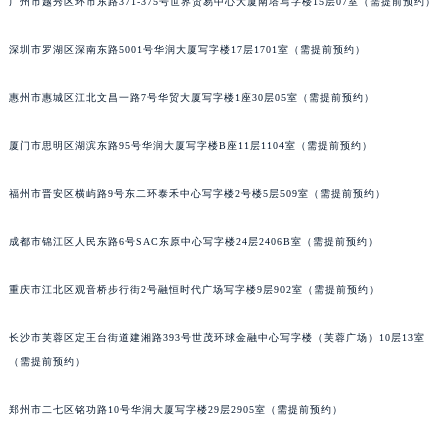
广州市越秀区环市东路371-375号世界贸易中心大厦南塔写字楼15层07室（需提前预约）
黑龙江省齐齐哈尔市龙沙区龙华路宝玑售后服务中心（需提前预约）
黑龙江省双鸭山市尖山区新兴大街宝玑售后服务中心（需提前预约）
深圳市罗湖区深南东路5001号华润大厦写字楼17层1701室（需提前预约）
黑龙江省绥化市北林区新华街与康庄路交叉口宝玑售后服务中心（需提前预约）
惠州市惠城区江北文昌一路7号华贸大厦写字楼1座30层05室（需提前预约）
黑龙江省伊春市伊美区通河路宝玑售后服务中心（需提前预约）
吉林省白城市洮北区明仁南街宝玑售后服务中心（需提前预约）
厦门市思明区湖滨东路95号华润大厦写字楼B座11层1104室（需提前预约）
吉林省白山市浑江区浑江大街宝玑售后服务中心（需提前预约）
吉林省吉林市船营区河南街宝玑售后服务中心（需提前预约）
福州市晋安区横屿路9号东二环泰禾中心写字楼2号楼5层509室（需提前预约）
吉林省辽源市龙山区人民大街宝玑售后服务中心（需提前预约）
成都市锦江区人民东路6号SAC东原中心写字楼24层2406B室（需提前预约）
吉林省梅河口市新华街道梅河大街宝玑售后服务中心（需提前预约）
吉林省四平市铁东区紫气大路与南九经街交汇处宝玑售后服务中心（需提前预约）
重庆市江北区观音桥步行街2号融恒时代广场写字楼9层902室（需提前预约）
吉林省松原市宁江区五环大街宝玑售后服务中心（需提前预约）
吉林省通化市东昌区环通乡江南大街宝玑售后服务中心（需提前预约）
长沙市芙蓉区定王台街道建湘路393号世茂环球金融中心写字楼（芙蓉广场）10层13室
吉林省延边市延吉市解放路宝玑售后服务中心（需提前预约）
（需提前预约）
辽宁省鞍山市铁东区站前街宝玑售后服务中心（需提前预约）
郑州市二七区铭功路10号华润大厦写字楼29层2905室（需提前预约）
辽宁省本溪市平山区胜利路宝玑售后服务中心（需提前预约）
辽宁省朝阳市双塔区新华路宝玑售后服务中心（需提前预约）