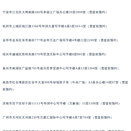
昆明市盘龙区北京路928号同德昆明广场写字楼10层06室（需提前预约）
宁波市江北区大闸南路500号来福士广场办公楼20层2009室（需提前预约）
石家庄市长安区中山东路39号勒泰中心写字楼B座13层07室（需提前预约）
西安市碑林区南关正街88号华侨城长安国际中心E座6楼10室（需提前预约）
杭州市上城区钱江路1366号华润大厦写字楼A座5层503-5室（需提前预约）
海口市龙华区金贸东路5号海口华润大厦B座17层1707室（需提前预约）
唐山市路南区新华东道100号万达广场写字楼A座10层1002室（需提前预约）
金华市金东区东市南街777号金华万达广场写字楼4号楼22层2209室（需提前预约）
台州市椒江区东海大道1800号腾达中心东1幢20楼2002室（需提前预约）
绍兴市越城区胜利东路379号世茂天际中心写字楼8层805室（需提前预约）
内蒙古自治区呼和浩特市玉泉区大学西街70号华润万象城写字楼（鄂尔多斯大厦）23层2326室（需提前预约）
甘肃省兰州市七里河区西津西路16号兰州中心写字楼21层2102室（需提前预约）
嘉兴市南湖区广益路705号嘉兴世界贸易中心写字楼A座13层1304室（需提前预约）
重庆市解放碑渝中区民权路28号英利国际金融中心写字楼20层01室（需提前预约）
黑龙江省大庆市萨尔图区会战大街宝玑售后服务中心（需提前预约）
南昌市红谷滩新区红谷中大道998号绿地双子塔（中央广场）A1座办公楼14层07室（需提
黑龙江省鹤岗市向阳区红军路宝玑售后服务中心（需提前预约）
前预约）
黑龙江省黑河市爱辉区中央街宝玑售后服务中心（需提前预约）
济南市历下区经十路11111号华润中心写字楼（万象城）15层1508室（需提前预约）
黑龙江省鸡西市鸡冠区红军路宝玑售后服务中心（需提前预约）
黑龙江省佳木斯市向阳区长安路宝玑售后服务中心（需提前预约）
广州市天河区天河路230号万菱汇国际中心写字楼A塔7层704室（需提前预约）
黑龙江省牡丹江市东安区太平路宝玑售后服务中心（需提前预约）
黑龙江省七台河市桃山区大同街宝玑售后服务中心（需提前预约）