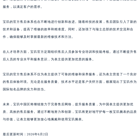
广东省广州市天河区天河路230号万菱汇国际中心A塔7层704室宝玑售后服务中心（需提前预约）
服务，以满足客户的需求。
广东省广州市越秀区环市东路371-375号世界贸易中心大厦南塔15层1507室宝玑售后服务中心（需提前预约）
宝玑的官方售后体系也在不断地进行创新和改进。随着科技的发展，售后团队引入了新的
广东省河源市源城区越王大道宝玑售后服务中心（需提前预约）
技术和设备，提高了维修的效率和精准度。同时，还加强了与瑞士总部的技术交流和合
广东省惠州市惠城区江北文昌一路7号华贸大厦1座30层3005室宝玑售后服务中心（需提前预约）
作，确保能够及时掌握最新的维修技术和方法。
广东省江门市蓬江区广场西路宝玑售后服务中心（需提前预约）
广东省揭阳市榕城进贤门步行街宝玑售后服务中心（需提前预约）
在人才培养方面，宝玑官方定期组织售后人员参加专业培训和技能考核。通过不断提升售
广东省茂名市电白区水东街道迎宾大道宝玑售后服务中心（需提前预约）
后人员的专业水平和服务意识，为表主提供更加优质的服务。
广东省梅州市梅江区金燕大道宝玑售后服务中心（需提前预约）
宝玑的官方售后体系不仅为表主提供了可靠的维修和保养服务，还为表主营造了一个良好
广东省清远市清城区湖西路宝玑售后服务中心（需提前预约）
的售后体验环境。无论是在服务质量、技术水平还是客户关怀方面，都展现出了宝玑作为
广东省汕头市龙湖区长平路宝玑售后服务中心（需提前预约）
国际知名品牌的实力和担当。
广东省汕尾市城区香洲街道园林社区翠园街宝玑售后服务中心（需提前预约）
广东省韶关市武江区芙蓉新区与老城中心交汇处宝玑售后服务中心（需提前预约）
未来，宝玑中国区将继续致力于完善售后网络，提升服务质量，为中国表主提供更加优
广东省深圳市罗湖区深南东路5001号华润大厦17层1701室宝玑售后服务中心（需提前预约）
质、高效的售后服务。通过不断地努力和创新，宝玑将更好地守护每一枚宝玑腕表的品质
与价值，让表主能够更加放心地佩戴和使用宝玑腕表。
广东省阳江市江城区东风一路宝玑售后服务中心（需提前预约）
广东省云浮市云城区金山路宝玑售后服务中心（需提前预约）
最后更新时间：2026年6月2日
广东省湛江市赤坎区观海北路宝玑售后服务中心（需提前预约）