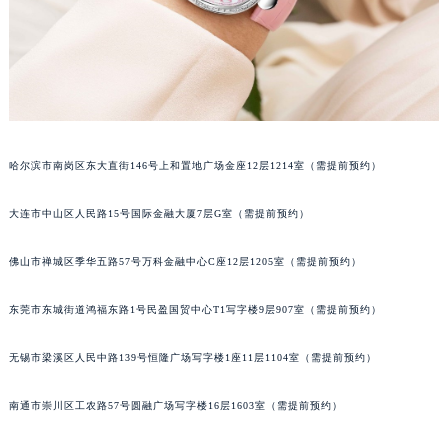
内蒙古自治区包头市青山区幸福路甲3号王府井百货名表维修宝玑售后服务中心（需提前预约）
内蒙古自治区赤峰市红山区哈达街宝玑售后服务中心（需提前预约）
内蒙古自治区鄂尔多斯市东胜区伊金霍洛街宝玑售后服务中心（需提前预约）
内蒙古自治区呼伦贝尔市海拉尔区中央街宝玑售后服务中心（需提前预约）
内蒙古自治区通辽市科尔沁区明仁大街宝玑售后服务中心（需提前预约）
内蒙古自治区乌海市海勃湾区人民南路宝玑售后服务中心（需提前预约）
哈尔滨市南岗区东大直街146号上和置地广场金座12层1214室（需提前预约）
内蒙古自治区乌兰察布市集宁区恩和大街宝玑售后服务中心（需提前预约）
大连市中山区人民路15号国际金融大厦7层G室（需提前预约）
内蒙古自治区锡林郭勒盟市锡林浩特市光明街与额尔敦路交叉口宝玑售后服务中心（需提前预约）
内蒙古自治区兴安盟市乌兰浩特市兴安大街宝玑售后服务中心（需提前预约）
佛山市禅城区季华五路57号万科金融中心C座12层1205室（需提前预约）
山西省大同市平城区迎宾街宝玑售后服务中心（需提前预约）
山西省晋城市城区黄华街宝玑售后服务中心（需提前预约）
东莞市东城街道鸿福东路1号民盈国贸中心T1写字楼9层907室（需提前预约）
山西省晋中市榆次区顺城街宝玑售后服务中心（需提前预约）
山西省临汾市尧都区解放路宝玑售后服务中心（需提前预约）
无锡市梁溪区人民中路139号恒隆广场写字楼1座11层1104室（需提前预约）
山西省吕梁市离石区永宁中路与建设街交叉口宝玑售后服务中心（需提前预约）
南通市崇川区工农路57号圆融广场写字楼16层1603室（需提前预约）
山西省朔州市朔城区怡西路与鄯阳西街交汇处宝玑售后服务中心（需提前预约）
山西省忻州市忻府区和平东街与七一南路交叉口宝玑售后服务中心（需提前预约）