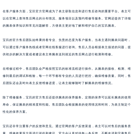
浙江省金华市金东区东市南街777号金华万达广场4号楼22楼2209室宝玑售后服务中心（需提前预约）
在客户服务方面，宝玑官方官网成为了表主获取信息和进行售后咨询的重要平台。表主可
浙江省丽水市莲都区解放街宝玑售后服务中心（需提前预约）
以在官网上查询售后网点的分布情况、服务项目以及预约维修等服务。官网还提供了详细
浙江省宁波市江北区大闸南路500号来福士广场办公楼20层2009室宝玑售后服务中心（需提前预约）
的腕表保养知识和常见问题解答，方便表主更好地了解和维护自己的宝玑腕表。
浙江省衢州市柯城区上街宝玑售后服务中心（需提前预约）
浙江省绍兴市越城区胜利东路379号世茂天际中心写字楼8层805室宝玑售后服务中心（需提前预约）
宝玑的官方售后团队始终秉持着专业、负责的态度为客户服务。当表主遇到腕表问题时，
可以通过客户服务热线或者官网在线客服进行咨询。售后人员会根据表主描述的问题，提
浙江省舟山市定海区解放东路宝玑售后服务中心（需提前预约）
供初步的解决方案或者建议表主将腕表送到就近的售后网点进行检测和维修。
澳门特别行政区大堂区议事亭前地（新马路）宝玑售后服务中心（需提前预约）
澳门特别行政区风顺堂区南湾大马路宝玑售后服务中心（需提前预约）
在维修过程中，售后团队会严格按照宝玑的标准流程进行操作。从腕表的接收、检测、维
澳门特别行政区花地玛堂区关闸广场宝玑售后服务中心（需提前预约）
修到最后的调试和检验，每一个环节都有专业的人员进行把控，确保维修质量。同时，售
澳门特别行政区花王堂区大三巴商圈宝玑售后服务中心（需提前预约）
后团队还会及时向表主反馈维修进度，让表主能够随时了解腕表的维修情况。
澳门特别行政区嘉模堂区官也街宝玑售后服务中心（需提前预约）
除了维修服务，宝玑的官方售后还提供腕表的保养服务。定期的保养可以延长腕表的使用
澳门省路氹城市金光大道宝玑售后服务中心（需提前预约）
寿命，保证腕表的精准度和性能。售后团队会根据腕表的使用情况和时间，为表主制定个
澳门特别行政区望德堂区塔石广场宝玑售后服务中心（需提前预约）
性化的保养方案。
福建省福州市鼓楼区五四路128-1号恒力城写字楼15层03室宝玑售后服务中心（需提前预约）
福建省厦门市思明区湖滨东路95号万象城华润大厦B座11层1104室宝玑售后服务中心（需提前预约）
宝玑还非常注重客户的反馈和意见。通过官网的客户反馈渠道，表主可以对售后的服务质
广东省潮州市潮安区新风路与潮汕路交汇处宝玑售后服务中心（需提前预约）
量、维修效果等方面进行评价和建议。官方会认真对待每一条反馈，不断改进和完善售后