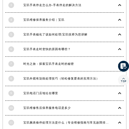
3
宝玑手表停走怎么办-手表停走的解决方法
湖南省岳阳市岳阳楼区东茅岭路宝玑售后服务中心（需提前预约）
湖南省张家界市永定区解放路宝玑售后服务中心（需提前预约）
4
宝玑维修保养服务介绍 | 宝玑
湖南省长沙市芙蓉区建湘路393号世茂环球金融中心写字楼10层1013室宝玑售后服务中心（需提前预约）
湖南省株洲市芦淞区建设南路宝玑售后服务中心（需提前预约）
5
宝玑手表磁化了该如何处理|宝玑技师为您讲解
甘肃省白银市白银区北京路宝玑售后服务中心（需提前预约）
甘肃省定西市安定区解放路宝玑售后服务中心（需提前预约）
6
宝玑手表走时变快的原因有哪些？
甘肃省敦煌市沙州镇阳关中路宝玑售后服务中心（需提前预约）
甘肃省合作市人民街宝玑售后服务中心（需提前预约）
7
时光之旅：探索宝玑手表走时的秘密

甘肃省嘉峪关市雄关区新华中路宝玑售后服务中心（需提前预约）

8
宝玑外观有划痕处理技巧（轻松修复爱表的实用方法）
甘肃省金昌市金川区北京路宝玑售后服务中心（需提前预约）
甘肃省酒泉市肃州区西大街宝玑售后服务中心（需提前预约）
9
宝玑电话门店地址在哪里
甘肃省临夏市城南街道团结路宝玑售后服务中心（需提前预约）
甘肃省陇南市武都区人民路宝玑售后服务中心（需提前预约）
10
宝玑维修售后保养服务电话是多少
甘肃省平凉市崆峒区西大街宝玑售后服务中心（需提前预约）
甘肃省庆阳市西峰区南大街宝玑售后服务中心（需提前预约）
11
宝玑腕表偷停处理方法是什么（专业维修指南与常见故障排查）
甘肃省天水市秦州区民主路宝玑售后服务中心（需提前预约）