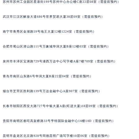
苏州市苏州工业园区星港街199号苏州中心办公楼C座22层08室（需提前预约）
山西省阳泉市郊区平阳东街与新城大道交叉口宝玑售后服务中心（需提前预约）
山西省运城市盐湖区河东街宝玑售后服务中心（需提前预约）
武汉市江汉区解放大道686号世界贸易大厦38层09室（需提前预约）
山西省长治市潞州区英雄中路宝玑售后服务中心（需提前预约）
南宁市青秀区金湖路59号地王大厦12楼1224室（需提前预约）
山西省太原市迎泽区迎泽街道解放路15号亨得利名表维修授权店3楼宝玑售后服务中心（需提前预约）
天津市和平区赤峰道136号天津国际金融中心26层2603室宝玑售后服务中心（需提前预约）
合肥市蜀山区潜山路111号万象城华润大厦B座12楼03室（需提前预约）
安徽省安庆市迎江区人民路宝玑售后服务中心（需提前预约）
安徽省蚌埠市蚌山区淮河路宝玑售后服务中心（需提前预约）
泉州市丰泽区宝洲路729号浦西万达中心写字楼A座7楼709室（需提前预约）
安徽省亳州市谯城区魏武大道宝玑售后服务中心（需提前预约）
安徽省池州市贵池区长江路宝玑售后服务中心（需提前预约）
青岛市南区山东路6号华润大厦B座22层04室（需提前预约）
安徽省滁州市琅琊区南谯北路宝玑售后服务中心（需提前预约）
烟台市芝罘区胜利路139号万达金融中心A座907室（需提前预约）
安徽省阜阳市颍州区颍州北路宝玑售后服务中心（需提前预约）
安徽省淮北市相山区淮海路宝玑售后服务中心（需提前预约）
长春市朝阳区西安大路727号中银大厦A座(旺进大厦)18层09室（需提前预约）
安徽省淮南市田家庵区国庆中路宝玑售后服务中心（需提前预约）
安徽省黄山市屯溪区黄山西路宝玑售后服务中心（需提前预约）
贵阳市南明区都司高架桥路33号亨特国际金融中心14楼14D（需提前预约）
安徽省六安市金安区解放中路宝玑售后服务中心（需提前预约）
昆明市盘龙区北京路928号同德昆明广场写字楼10层06室（需提前预约）
安徽省马鞍山市雨山区湖南西路宝玑售后服务中心（需提前预约）