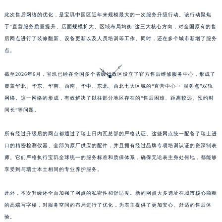
山东省东营市东营区济南路宝玑售后服务中心（需提前预约）
此次售后网络的优化，是宝玑中国区近年来规模最大的一次服务升级行动。该行动聚焦
山东省济南市历下区经十路11111号华润中心写字楼（万象城）15层1508室宝玑售后服务中心（需提前预约）
于“直营服务质量提升、店面规模扩大、区域布局均衡”这三大核心方向，对全国原有的售
山东省济宁市任城区太白楼路宝玑售后服务中心（需提前预约）
后网点进行了装修翻新、设备更新以及人员培训等工作。同时，还在多个城市新增了服务
点。
山东省莱芜市文化南路8号银座商城名表维修一楼名表维修宝玑售后服务中心（需提前预约）
山东省临沂市兰山区解放路宝玑售后服务中心（需提前预约）
截至2026年6月，宝玑已经在全国多个省级行政区设立了官方售后维修服务中心，形成了
山东省日照市东港区烟台路宝玑售后服务中心（需提前预约）
覆盖华北、华东、华南、西南、华中、东北、西北七大区域的“直营中心 + 服务点”双轨
山东省泰安市泰山区财源街道泰山大街宝玑售后服务中心（需提前预约）
网络。这一网络的形成，有效解决了以往部分地区存在的“售后困难、距离较远、预约时
山东省威海市环翠区新威海路89号振华商厦一楼名表维修宝玑售后服务中心（需提前预约）
间长”等问题。
山东省潍坊市奎文区东风东街宝玑售后服务中心（需提前预约）
所有经过升级后的网点都通过了瑞士日内瓦总部的严格认证。这些网点统一配备了瑞士进
山东省枣庄市滕州市北辛路与善国路交叉口宝玑售后服务中心（需提前预约）
口的精密检测仪器、全部为原厂供应的配件，并且拥有经过品牌专项培训认证的资深制表
山东省淄博市张店区金晶大道宝玑售后服务中心（需提前预约）
师。它们严格执行宝玑全球统一的服务标准和质保体系，确保无论表主身处何地，都能够
上海市黄浦区南京东路299号宏伊国际广场写字楼8层806室宝玑售后服务中心（需提前预约）
享受到与瑞士本土相同的专业养护服务。
上海市徐汇区虹桥路3号港汇中心2座37层3705室宝玑售后服务中心（需提前预约）
浙江省杭州市上城区钱江路1366号华润大厦A座5层503-5室宝玑售后服务中心（需提前预约）
此外，本次升级还全面加强了网点的私密性和舒适度。新的网点大多选址在城市核心商圈
浙江省湖州市吴兴区劳动路宝玑售后服务中心（需提前预约）
的高端写字楼，对服务空间的布局进行了优化，为表主提供了更加安心、舒适的售后体
验。
浙江省嘉兴市南湖区广益路705号嘉兴世界贸易中心A座13层1304室宝玑售后服务中心（需提前预约）