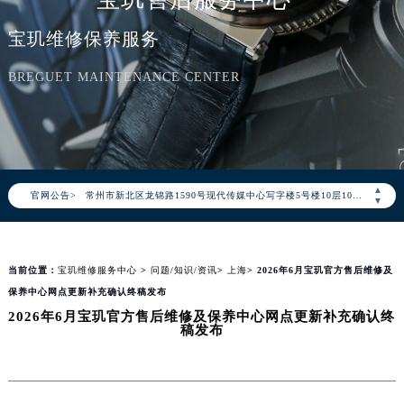
北京市朝阳区建国门外大街甲6号华熙国际中心写字楼D座11层1102室（北京总部）（需提前预约）
宝玑维修保养服务
北京市东城区东长安街1号东方广场写字楼W3座6层602室（需提前预约）
天津市和平区赤峰道136号天津国际金融中心写字楼26层2603室（需提前预约）
BREGUET MAINTENANCE CENTER
上海市徐汇区虹桥路3号港汇中心写字楼2座37层3705室（需提前预约）
上海市黄浦区南京东路299号宏伊国际广场写字楼8层806室（需提前预约）
南京市秦淮区中山南路1号（新街口）南京中心写字楼22层C1-1室（需提前预约）
常州市新北区龙锦路1590号现代传媒中心写字楼5号楼10层1008室（需提前预约）
▲
官网公告>
徐州市鼓楼区淮海东路29号苏宁广场IFC国际金融中心写字楼35层3508室（需提前预约）
▼
扬州市邗江区国展路29号星耀天地写字楼1号楼18层1803室（需提前预约）
盐城市盐都区世纪大道5号盐城金融城写字楼1号楼16层1604室（需提前预约）
当前位置：
宝玑维修服务中心
>
问题/知识/资讯
>
上海
> 2026年6月宝玑官方售后维修及
泰州市海陵区永定东路399号置地商务中心东塔写字楼（华润万象城）17层1706室（需提前预约）
保养中心网点更新补充确认终稿发布
宁波市江北区大闸南路500号来福士广场办公楼20层2009室（需提前预约）
2026年6月宝玑官方售后维修及保养中心网点更新补充确认终
杭州市上城区钱江路1366号华润大厦写字楼A座5层503-5室（需提前预约）
稿发布
金华市金东区东市南街777号金华万达广场写字楼4号楼22层2209室（需提前预约）
绍兴市越城区胜利东路379号世茂天际中心写字楼8层805室（需提前预约）
嘉兴市南湖区广益路705号嘉兴世界贸易中心写字楼A座13层1304室（需提前预约）