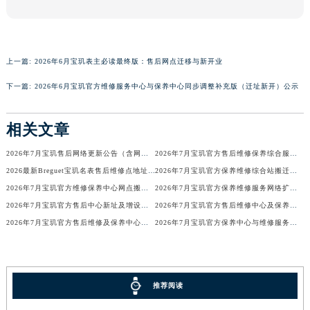
河南省漯河市源汇区交通路宝玑售后服务中心（需提前预约）
河南省南阳市宛城区范蠡东路与南都路交叉口宝玑售后服务中心（需提前预约）
河南省平顶山市卫东区建设路宝玑售后服务中心（需提前预约）
上一篇:
2026年6月宝玑表主必读最终版：售后网点迁移与新开业
河南省濮阳市大华龙区开州路绿城路交叉口宝玑售后服务中心（需提前预约）
下一篇:
2026年6月宝玑官方维修服务中心与保养中心同步调整补充版（迁址新开）公示
河南省三门峡市湖滨区和平路宝玑售后服务中心（需提前预约）
河南省商丘市梁园区神火大道宝玑售后服务中心（需提前预约）
相关文章
河南省新乡市红旗区人民路宝玑售后服务中心（需提前预约）
河南省信阳市浉河区东方红大道宝玑售后服务中心（需提前预约）
2026年7月宝玑售后网络更新公告（含网点迁址及新开）
2026年7月宝玑官方售后维修保养综合服务网络最终完整发布确认
河南省许昌市魏都区建安大道与八龙路交叉口宝玑售后服务中心（需提前预约）
2026最新Breguet宝玑名表售后维修点地址考察报告
2026年7月宝玑官方保养维修综合站搬迁及新增服务点补充确认终稿
2026年7月宝玑官方维修保养中心网点搬迁及新增补充信息手册
2026年7月宝玑官方保养维修服务网络扩容公告（迁址+新开）
河南省郑州市二七区民主路10号华润大厦29层2905室宝玑售后服务中心（需提前预约）
2026年7月宝玑官方售后中心新址及增设站点速览
2026年7月宝玑官方售后维修中心及保养中心最新调整公告
河南省周口市川汇区七一路宝玑售后服务中心（需提前预约）
2026年7月宝玑官方售后维修及保养中心网点最终更新汇总确认稿
2026年7月宝玑官方保养中心与维修服务中心迁址及新开补充完整指南发布
河南省驻马店市驿城区乐山大道与置地大道交叉口宝玑售后服务中心（需提前预约）
湖北省鄂州市鄂城区文星大道宝玑售后服务中心（需提前预约）
湖北省黄冈市黄州区赤壁大道宝玑售后服务中心（需提前预约）
推荐阅读
湖北省黄石市黄石港区武汉路宝玑售后服务中心（需提前预约）
湖北省荆门市东宝中天街步行街宝玑售后服务中心（需提前预约）