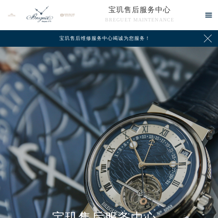
宝玑售后服务中心

BREGUET MAINTENANCE

宝玑售后维修服务中心竭诚为您服务！
中心介绍
联系我们
2026年8月宝玑中国区售后服务网络优化升级公告
2026年8月宝玑全国官方售后客户服务热线：400-886-1507
宝玑官方全国统一服务热线400-886-1507，服务覆盖中国大陆、香港、澳门、台湾全部区域（非大陆需加拨“+86”）
宝玑售后服务中心
2026年8月宝玑售后服务中心最新网点地址：