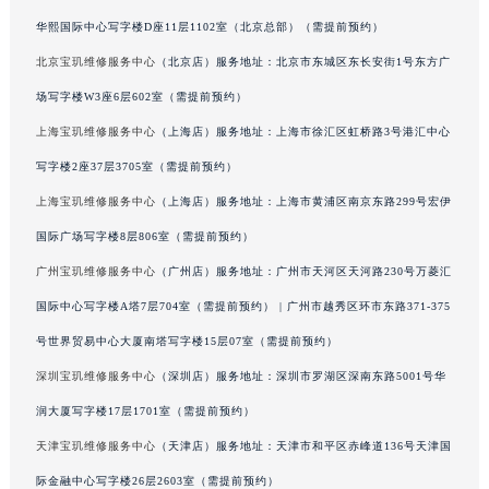
澳门特别行政区风顺堂区南湾大马路宝玑售后服务中心（需提前预约）
华熙国际中心写字楼D座11层1102室（北京总部）（需提前预约）
澳门特别行政区花地玛堂区关闸广场宝玑售后服务中心（需提前预约）
北京宝玑维修服务中心
（北京店）服务地址：北京市东城区东长安街1号东方广
澳门特别行政区花王堂区大三巴商圈宝玑售后服务中心（需提前预约）
场写字楼W3座6层602室（需提前预约）
澳门特别行政区嘉模堂区官也街宝玑售后服务中心（需提前预约）
上海宝玑维修服务中心
（上海店）服务地址：上海市徐汇区虹桥路3号港汇中心
澳门省路氹城市金光大道宝玑售后服务中心（需提前预约）
写字楼2座37层3705室（需提前预约）
澳门特别行政区望德堂区塔石广场宝玑售后服务中心（需提前预约）
上海宝玑维修服务中心
（上海店）服务地址：上海市黄浦区南京东路299号宏伊
福建省福州市鼓楼区五四路128-1号恒力城写字楼15层03室宝玑售后服务中心（需提前预约）
国际广场写字楼8层806室（需提前预约）
福建省厦门市思明区湖滨东路95号万象城华润大厦B座11层1104室宝玑售后服务中心（需提前预约）
广东省潮州市潮安区新风路与潮汕路交汇处宝玑售后服务中心（需提前预约）
广州宝玑维修服务中心
（广州店）服务地址：广州市天河区天河路230号万菱汇
广东省广州市天河区天河路230号万菱汇国际中心A塔7层704室宝玑售后服务中心（需提前预约）
国际中心写字楼A塔7层704室（需提前预约） | 广州市越秀区环市东路371-375
广东省广州市越秀区环市东路371-375号世界贸易中心大厦南塔15层1507室宝玑售后服务中心（需提前预约）
号世界贸易中心大厦南塔写字楼15层07室（需提前预约）
广东省河源市源城区越王大道宝玑售后服务中心（需提前预约）
深圳宝玑维修服务中心
（深圳店）服务地址：深圳市罗湖区深南东路5001号华
广东省惠州市惠城区江北文昌一路7号华贸大厦1座30层3005室宝玑售后服务中心（需提前预约）
润大厦写字楼17层1701室（需提前预约）
广东省江门市蓬江区广场西路宝玑售后服务中心（需提前预约）
天津宝玑维修服务中心
（天津店）服务地址：天津市和平区赤峰道136号天津国
广东省揭阳市榕城进贤门步行街宝玑售后服务中心（需提前预约）
际金融中心写字楼26层2603室（需提前预约）
广东省茂名市电白区水东街道迎宾大道宝玑售后服务中心（需提前预约）