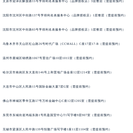
太原市迎泽区解放路15号亨得利名表服务中心（品牌授权店）3层整层（需提前预约）
辽宁省铁岭市银州区南马路宝玑售后服务中心（需提前预约）
辽宁省营口市站前区市府路与渤海大街交叉口宝玑售后服务中心（需提前预约）
沈阳市沈河区中街路137号亨得利名表服务中心（品牌授权店）1层整层（需提前预约）
辽宁省沈阳市沈河区中街路137号亨得利名表维修授权店1楼宝玑售后服务中心（需提前预约）
沈阳市沈河区中街路83号亨得利名表服务中心（品牌授权店）1层整层（需提前预约）
辽宁省沈阳市沈河区中街路83号亨得利名表维修授权店1楼宝玑售后服务中心（需提前预约）
北京市朝阳区建国门外大街甲6号华熙国际中心D座11层1102室宝玑售后服务中心（北京总部）（需提前预约）
乌鲁木齐市天山区红山路26号时代广场（CCMALL）C座17层17-B（需提前预约）
北京市东城区东长安街1号王府井东方广场W3座6层602室宝玑售后服务中心（需提前预约）
河北省保定市竞秀区朝阳北大街北国先天下宝玑售后服务中心（需提前预约）
温州市鹿城区锦绣路1067号置信广场10层1015室（需提前预约）
内蒙古自治区阿拉善盟市左旗土尔扈特大街宝玑售后服务中心（需提前预约）
哈尔滨市南岗区东大直街146号上和置地广场金座12层1214室（需提前预约）
内蒙古自治区巴彦淖尔市临河区新华街宝玑售后服务中心（需提前预约）
内蒙古自治区包头市青山区幸福路甲3号王府井百货名表维修宝玑售后服务中心（需提前预约）
大连市中山区人民路15号国际金融大厦7层G室（需提前预约）
内蒙古自治区赤峰市红山区哈达街宝玑售后服务中心（需提前预约）
内蒙古自治区鄂尔多斯市东胜区伊金霍洛街宝玑售后服务中心（需提前预约）
佛山市禅城区季华五路57号万科金融中心C座12层1205室（需提前预约）
内蒙古自治区呼伦贝尔市海拉尔区中央街宝玑售后服务中心（需提前预约）
内蒙古自治区通辽市科尔沁区明仁大街宝玑售后服务中心（需提前预约）
东莞市东城街道鸿福东路1号民盈国贸中心T1写字楼9层907室（需提前预约）
内蒙古自治区乌海市海勃湾区人民南路宝玑售后服务中心（需提前预约）
无锡市梁溪区人民中路139号恒隆广场写字楼1座11层1104室（需提前预约）
内蒙古自治区乌兰察布市集宁区恩和大街宝玑售后服务中心（需提前预约）