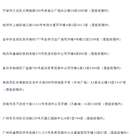
甘肃省兰州市七里河区西津西路16号兰州中心写字楼21层2102室（需提前预约）
宁波市江北区大闸南路500号来福士广场办公楼20层2009室（需提前预约）
重庆市解放碑渝中区民权路28号英利国际金融中心写字楼20层01室（需提前预约）
黑龙江省大庆市萨尔图区会战大街宝玑售后服务中心（需提前预约）
杭州市上城区钱江路1366号华润大厦写字楼A座5层503-5室（需提前预约）
黑龙江省鹤岗市向阳区红军路宝玑售后服务中心（需提前预约）
金华市金东区东市南街777号金华万达广场写字楼4号楼22层2209室（需提前预约）
黑龙江省黑河市爱辉区中央街宝玑售后服务中心（需提前预约）
黑龙江省鸡西市鸡冠区红军路宝玑售后服务中心（需提前预约）
绍兴市越城区胜利东路379号世茂天际中心写字楼8层805室（需提前预约）
黑龙江省佳木斯市向阳区长安路宝玑售后服务中心（需提前预约）
黑龙江省牡丹江市东安区太平路宝玑售后服务中心（需提前预约）
嘉兴市南湖区广益路705号嘉兴世界贸易中心写字楼A座13层1304室（需提前预约）
黑龙江省七台河市桃山区大同街宝玑售后服务中心（需提前预约）
黑龙江省齐齐哈尔市龙沙区龙华路宝玑售后服务中心（需提前预约）
南昌市红谷滩新区红谷中大道998号绿地双子塔（中央广场）A1座办公楼14层14-07室
（需提前预约）
黑龙江省双鸭山市尖山区新兴大街宝玑售后服务中心（需提前预约）
黑龙江省绥化市北林区新华街与康庄路交叉口宝玑售后服务中心（需提前预约）
济南市历下区经十路11111号华润中心写字楼（万象城）15层1508室（需提前预约）
黑龙江省伊春市伊美区通河路宝玑售后服务中心（需提前预约）
吉林省白城市洮北区明仁南街宝玑售后服务中心（需提前预约）
广州市天河区天河路230号万菱汇国际中心A塔7层704室（需提前预约）
吉林省白山市浑江区浑江大街宝玑售后服务中心（需提前预约）
吉林省吉林市船营区河南街宝玑售后服务中心（需提前预约）
广州市越秀区环市东路371-375号世界贸易中心大厦南塔写字楼15层07室（需提前预约）