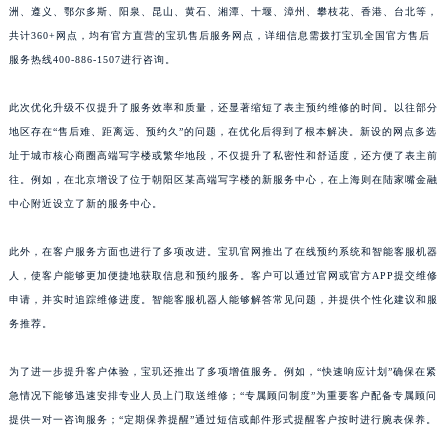
洲、遵义、鄂尔多斯、阳泉、昆山、黄石、湘潭、十堰、漳州、攀枝花、香港、台北等，
江西省景德镇市珠山区珠山中路宝玑售后服务中心（需提前预约）
共计360+网点，均有官方直营的宝玑售后服务网点，详细信息需拨打宝玑全国官方售后
江西省九江市浔阳区浔阳路宝玑售后服务中心（需提前预约）
服务热线400-886-1507进行咨询。
江西省南昌市红谷滩新区红谷中大道998号绿地双子塔（中央广场）A1座办公楼14层1407室宝玑售后服务中心（需提前预约）
江西省萍乡市安源区萍安北大道与康庄路交叉口宝玑售后服务中心（需提前预约）
此次优化升级不仅提升了服务效率和质量，还显著缩短了表主预约维修的时间。以往部分
地区存在“售后难、距离远、预约久”的问题，在优化后得到了根本解决。新设的网点多选
江西省上饶市信州区滨江西路宝玑售后服务中心（需提前预约）
址于城市核心商圈高端写字楼或繁华地段，不仅提升了私密性和舒适度，还方便了表主前
江西省新余市渝水区北湖西路宝玑售后服务中心（需提前预约）
往。例如，在北京增设了位于朝阳区某高端写字楼的新服务中心，在上海则在陆家嘴金融
江西省宜春市袁州区中山中路宝玑售后服务中心（需提前预约）
中心附近设立了新的服务中心。
江西省鹰潭市月湖区胜利东路宝玑售后服务中心（需提前预约）
山东省德州市德城区东风中路宝玑售后服务中心（需提前预约）
此外，在客户服务方面也进行了多项改进。宝玑官网推出了在线预约系统和智能客服机器
山东省东营市东营区济南路宝玑售后服务中心（需提前预约）
人，使客户能够更加便捷地获取信息和预约服务。客户可以通过官网或官方APP提交维修
申请，并实时追踪维修进度。智能客服机器人能够解答常见问题，并提供个性化建议和服
山东省济南市历下区经十路11111号华润中心写字楼（万象城）15层1508室宝玑售后服务中心（需提前预约）
务推荐。
山东省济宁市任城区太白楼路宝玑售后服务中心（需提前预约）
山东省莱芜市文化南路8号银座商城名表维修一楼名表维修宝玑售后服务中心（需提前预约）
为了进一步提升客户体验，宝玑还推出了多项增值服务。例如，“快速响应计划”确保在紧
山东省临沂市兰山区解放路宝玑售后服务中心（需提前预约）
急情况下能够迅速安排专业人员上门取送维修；“专属顾问制度”为重要客户配备专属顾问
山东省日照市东港区烟台路宝玑售后服务中心（需提前预约）
提供一对一咨询服务；“定期保养提醒”通过短信或邮件形式提醒客户按时进行腕表保养。
山东省泰安市泰山区财源街道泰山大街宝玑售后服务中心（需提前预约）