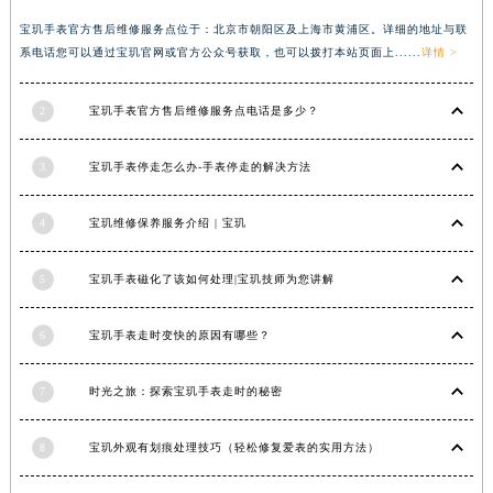
香港特别行政区金钟区中西区金钟道宝玑售后服务中心（需提前预约）
宝玑手表官方售后维修服务点位于：北京市朝阳区及上海市黄浦区。详细的地址与联
系电话您可以通过宝玑官网或官方公众号获取，也可以拨打本站页面上......
详情 >
香港特别行政区九龙区油尖旺区弥敦道宝玑售后服务中心（需提前预约）
香港特别行政区铜锣湾区湾仔区轩尼诗道宝玑售后服务中心（需提前预约）
2
宝玑手表官方售后维修服务点电话是多少？
河南省安阳市文峰区解放大道宝玑售后服务中心（需提前预约）
河南省鹤壁市淇滨区九州路宝玑售后服务中心（需提前预约）
3
宝玑手表停走怎么办-手表停走的解决方法
河南省济源市沁园街道济水大道宝玑售后服务中心（需提前预约）
河南省焦作市解放区解放路宝玑售后服务中心（需提前预约）
4
宝玑维修保养服务介绍 | 宝玑
河南省开封市鼓楼区中山路宝玑售后服务中心（需提前预约）
河南省洛阳市西工区中州中路与解放路交叉口宝玑售后服务中心（需提前预约）
5
宝玑手表磁化了该如何处理|宝玑技师为您讲解
河南省漯河市源汇区交通路宝玑售后服务中心（需提前预约）
河南省南阳市宛城区范蠡东路与南都路交叉口宝玑售后服务中心（需提前预约）
6
宝玑手表走时变快的原因有哪些？
河南省平顶山市卫东区建设路宝玑售后服务中心（需提前预约）
7
时光之旅：探索宝玑手表走时的秘密
河南省濮阳市大华龙区开州路绿城路交叉口宝玑售后服务中心（需提前预约）
河南省三门峡市湖滨区和平路宝玑售后服务中心（需提前预约）
8
宝玑外观有划痕处理技巧（轻松修复爱表的实用方法）
河南省商丘市梁园区神火大道宝玑售后服务中心（需提前预约）
河南省新乡市红旗区人民路宝玑售后服务中心（需提前预约）