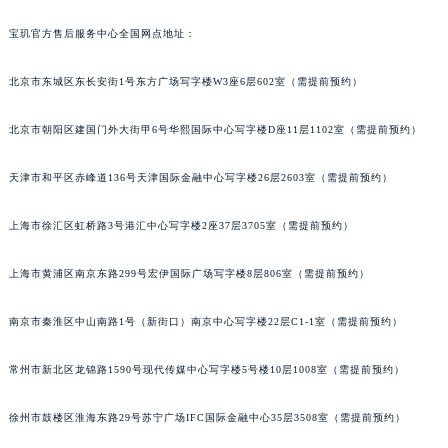
福州市鼓楼区五四路128-1号恒力城写字楼15层03室（需提前预约）
宝玑官方售后服务中心全国网点地址：
成都市锦江区人民东路6号SAC东原中心写字楼24层2406B室（需提前预约）
重庆市江北区观音桥步行街2号融恒时代广场写字楼9层902室（需提前预约）
北京市东城区东长安街1号东方广场写字楼W3座6层602室（需提前预约）
长沙市芙蓉区定王台街道建湘路393号世茂环球金融中心写字楼（芙蓉广场）10层13室（需提前预约）
北京市朝阳区建国门外大街甲6号华熙国际中心写字楼D座11层1102室（需提前预约）
郑州市二七区铭功路10号华润大厦写字楼29层2905室（需提前预约）
太原市迎泽区解放路15号亨得利名表服务中心（品牌授权店）3层整层（需提前预约）
天津市和平区赤峰道136号天津国际金融中心写字楼26层2603室（需提前预约）
沈阳市沈河区中街路137号亨得利名表服务中心（品牌授权店）1层整层（需提前预约）
沈阳市沈河区中街路83号亨得利名表服务中心（品牌授权店）1层整层（需提前预约）
上海市徐汇区虹桥路3号港汇中心写字楼2座37层3705室（需提前预约）
乌鲁木齐市天山区红山路26号时代广场（CCMALL）C座17层17-B（需提前预约）
温州市鹿城区锦绣路1067号置信广场10层1015室（需提前预约）
上海市黄浦区南京东路299号宏伊国际广场写字楼8层806室（需提前预约）
哈尔滨市道里区友谊西路600号富力中心T2座写字楼29层03室（需提前预约）
南京市秦淮区中山南路1号（新街口）南京中心写字楼22层C1-1室（需提前预约）
大连市中山区人民路15号国际金融大厦7层G室（需提前预约）
佛山市禅城区季华五路57号万科金融中心C座12层1205室（需提前预约）
常州市新北区龙锦路1590号现代传媒中心写字楼5号楼10层1008室（需提前预约）
东莞市东城街道鸿福东路1号民盈国贸中心T1写字楼9层907室（需提前预约）
无锡市梁溪区人民中路139号恒隆广场写字楼1座11层1104室（需提前预约）
徐州市鼓楼区淮海东路29号苏宁广场IFC国际金融中心35层3508室（需提前预约）
南通市崇川区工农路57号圆融广场写字楼16层1603室（需提前预约）