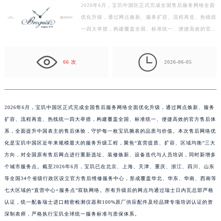
2026年6月，宝玑中国区正式完成全国售后服务网络全面
徐州市鼓楼区淮海东路29号苏宁广场IFC国际金融中心写字楼35层3508室（需提前预约）
优化升级，通过网点焕新、服务扩容、流程再造、热线统
扬州市邗江区国展路29号星耀天地写字楼1号楼18层1803室（需提前预约）
一四大举措，构建覆盖全国、标准统一、便捷高效的官方
盐城市盐都区世纪大道5号盐城金融城写字楼1号楼16层1604室（需提前预约）
售后体系，全面提升中国表主的售后体验，守护每一枚
泰州市海陵区永定东路399号置地商务中心东塔写字楼（华润万象城）17层1706室（需提前预约）
宝…

66 次
2026-06-05
宁波市江北区大闸南路500号来福士广场办公楼20层2009室（需提前预约）
杭州市上城区钱江路1366号华润大厦写字楼A座5层503-5室（需提前预约）
金华市金东区东市南街777号金华万达广场写字楼4号楼22层2209室（需提前预约）
绍兴市越城区胜利东路379号世茂天际中心写字楼8层805室（需提前预约）
2026年6月，宝玑中国区正式完成全国售后服务网络全面优化升级，通过网点焕新、服务
扩容、流程再造、热线统一四大举措，构建覆盖全国、标准统一、便捷高效的官方售后体
嘉兴市南湖区广益路705号嘉兴世界贸易中心写字楼A座13层1304室（需提前预约）
系，全面提升中国表主的售后体验，守护每一枚宝玑腕表的品质与价值。本次售后网络优
南昌市红谷滩新区红谷中大道998号绿地双子塔（中央广场）A1座办公楼14层07室（需提前预约）
化是宝玑中国区近年来规模最大的服务升级工程，聚焦“直营提质、扩容、区域均衡”三大
济南市历下区经十路11111号华润中心写字楼（万象城）15层1508室（需提前预约）
方向，对全国原有售后网点进行重新选址、装修焕新、设备迭代与人员培训，同时新增多
广州市天河区天河路230号万菱汇国际中心写字楼A塔7层704室（需提前预约）
个城市服务点。截至2026年6月，宝玑已在北京、上海、天津、重庆、浙江、四川、山东
广州市越秀区环市东路371-375号世界贸易中心大厦南塔写字楼15层07室（需提前预约）
等全国34个省级行政区设立官方售后维修服务中心，形成覆盖华北、华东、华南、西南等
深圳市罗湖区深南东路5001号华润大厦写字楼17层1701室（需提前预约）
七大区域的“直营中心+服务点”双轨网络。所有升级后的网点均通过瑞士日内瓦总部严格
认证，统一配备瑞士进口精密检测仪器和100%原厂供应配件及经品牌专项培训认证的资
惠州市惠城区江北文昌一路7号华贸大厦写字楼1座30层05室（需提前预约）
深制表师，严格执行宝玑全球统一服务标准与质保体系。
厦门市思明区湖滨东路95号华润大厦写字楼B座11层1104室（需提前预约）