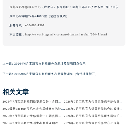
广东省梅州市梅江区金燕大道宝玑售后服务中心（需提前预约）
成都宝玑维修服务中心
（成都店）服务地址：成都市锦江区人民东路6号SAC东
广东省清远市清城区湖西路宝玑售后服务中心（需提前预约）
原中心写字楼24层2406B室（需提前预约）
广东省汕头市龙湖区长平路宝玑售后服务中心（需提前预约）
服务专线：
400-886-1507
广东省汕尾市城区香洲街道园林社区翠园街宝玑售后服务中心（需提前预约）
本页链接：
http://www.breguetfw.com/problems/shanghai/20445.html
广东省韶关市武江区芙蓉新区与老城中心交汇处宝玑售后服务中心（需提前预约）
广东省深圳市罗湖区深南东路5001号华润大厦17层1701室宝玑售后服务中心（需提前预约）
广东省阳江市江城区东风一路宝玑售后服务中心（需提前预约）
广东省云浮市云城区金山路宝玑售后服务中心（需提前预约）
上一篇:
2026年6月宝玑官方售后服务点新址及新增网点公示
广东省湛江市赤坎区观海北路宝玑售后服务中心（需提前预约）
下一篇:
2026年6月宝玑官方售后服务布局最新调整（含迁址及新开）
广东省肇庆市端州区信安大道与砚都大道交汇处宝玑售后服务中心（需提前预约）
广西壮族自治区百色市右江区中山二路宝玑售后服务中心（需提前预约）
相关文章
广西壮族自治区北海市海城区北京路宝玑售后服务中心（需提前预约）
2026年7月宝玑售后网络更新公告（含网点迁址及新开）
2026年7月宝玑官方售后维修保养综合服务网络最终完整发布确认
广西壮族自治区崇左市江州区石景林街道友谊大道与丽川路交汇处宝玑售后服务中心（需提前预约）
2026最新Breguet宝玑名表售后维修点地址考察报告
2026年7月宝玑官方保养维修综合站搬迁及新增服务点补充确认终稿
广西壮族自治区防城港市港口区金花茶大道宝玑售后服务中心（需提前预约）
2026年7月宝玑官方维修保养中心网点搬迁及新增补充信息手册
2026年7月宝玑官方保养维修服务网络扩容公告（迁址+新开）
广西壮族自治区贵港市港北区港城街道布山大道与仙衣路交叉口宝玑售后服务中心（需提前预约）
2026年7月宝玑官方售后中心新址及增设站点速览
2026年7月宝玑官方售后维修中心及保养中心最新调整公告
广西壮族自治区桂林市秀峰区红岭路宝玑售后服务中心（需提前预约）