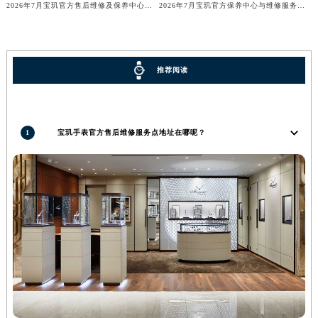
2026年7月宝玑官方售后维修及保养中心网点最终更新汇总确认稿
2026年7月宝玑官方保养中心与维修服务中心迁址及新开补充完整指南发布
广西壮族自治区河池市金城江区金城江街道朝阳路宝玑售后服务中心（需提前预约）
广西壮族自治区贺州市八步区城东街道灵峰南路宝玑售后服务中心（需提前预约）
广西壮族自治区来宾市兴宾区桂中大道宝玑售后服务中心（需提前预约）
推荐阅读
广西壮族自治区柳州市城中区中山中路宝玑售后服务中心（需提前预约）
广西壮族自治区钦州市钦南区金海湾东大街宝玑售后服务中心（需提前预约）
广西壮族自治区梧州市万秀区龙湖镇高旺路宝玑售后服务中心（需提前预约）
1
宝玑手表官方售后维修服务点地址在哪呢？
广西壮族自治区玉林市玉州区金玉路宝玑售后服务中心（需提前预约）
海南省儋州市儋州市那大镇兰洋北路宝玑售后服务中心（需提前预约）
海南省东方市八所镇解放西路宝玑售后服务中心（需提前预约）
海南省琼海市嘉积镇东风路宝玑售后服务中心（需提前预约）
海南省三沙市西沙区西沙群岛永兴岛北京路宝玑售后服务中心（需提前预约）
海南省三亚市吉阳区迎宾路宝玑售后服务中心（需提前预约）
海南省万宁市万城镇解放路宝玑售后服务中心（需提前预约）
海南省文昌市文城镇教育东路宝玑售后服务中心（需提前预约）
海南省五指山市通什镇三月三大道宝玑售后服务中心（需提前预约）
香港特别行政区尖沙咀区油尖旺区广东道宝玑售后服务中心（需提前预约）