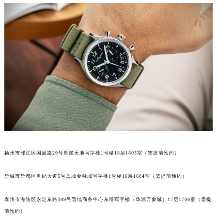
苏州市苏州工业园区星港街199号苏州中心办公楼C座22层08室（需提前预约）
武汉市江汉区解放大道686号世界贸易大厦38层09室（需提前预约）
南宁市青秀区金湖路59号地王大厦12楼1224室（需提前预约）
合肥市蜀山区潜山路111号万象城华润大厦B座12楼03室（需提前预约）
泉州市丰泽区宝洲路729号浦西万达中心写字楼A座7楼709室（需提前预约）
青岛市南区山东路6号华润大厦B座22层04室（需提前预约）
烟台市芝罘区胜利路139号万达金融中心A座907室（需提前预约）
长春市朝阳区西安大路727号中银大厦A座(旺进大厦)18层09室（需提前预约）
贵阳市南明区都司高架桥路33号亨特国际金融中心14楼14D（需提前预约）
昆明市盘龙区北京路928号同德昆明广场写字楼10层06室（需提前预约）
石家庄市长安区中山东路39号勒泰中心写字楼B座13层07室（需提前预约）
扬州市邗江区国展路29号星耀天地写字楼1号楼18层1803室（需提前预约）
西安市碑林区南关正街88号华侨城长安国际中心E座6楼10室（需提前预约）
海口市龙华区金贸东路5号海口华润大厦B座17层1707室（需提前预约）
盐城市盐都区世纪大道5号盐城金融城写字楼1号楼16层1604室（需提前预约）
唐山市路南区新华东道100号万达广场写字楼A座10层1002室（需提前预约）
泰州市海陵区永定东路399号置地商务中心东塔写字楼（华润万象城）17层1706室（需提
台州市椒江区东海大道1800号腾达中心东1幢20楼2002室（需提前预约）
前预约）
内蒙古自治区呼和浩特市玉泉区大学西街70号华润万象城写字楼（鄂尔多斯大厦）23层2326室（需提前预约）