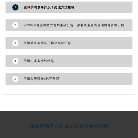
湖南省常德市武陵区人民路宝玑售后服务中心（需提前预约）
1
宝玑手表发条拧反了处理方法集锦
湖南省郴州市北湖区国庆北路宝玑售后服务中心（需提前预约）
湖南省衡阳市雁峰区解放路宝玑售后服务中心（需提前预约）
2
2026年8月宝玑官方售后重磅公告：原装表带及表玻璃维修价格、服务周期全国统一
湖南省怀化市鹤城区迎丰中路宝玑售后服务中心（需提前预约）
湖南省娄底市娄星区长青街宝玑售后服务中心（需提前预约）
3
宝玑腕表表壳坏了解决办法汇总
湖南省邵阳市双清区东风路宝玑售后服务中心（需提前预约）
湖南省湘潭市雨湖区莲城大道宝玑售后服务中心（需提前预约）
4
宝玑进水多少钱维修
湖南省益阳市赫山区桃花仑路宝玑售后服务中心（需提前预约）
湖南省永州市冷水滩区永州大道与中兴路交叉口宝玑售后服务中心（需提前预约）
5
宝玑每天误差5秒正常吗
湖南省岳阳市岳阳楼区东茅岭路宝玑售后服务中心（需提前预约）
湖南省张家界市永定区解放路宝玑售后服务中心（需提前预约）
湖南省长沙市芙蓉区建湘路393号世茂环球金融中心写字楼10层1013室宝玑售后服务中心（需提前预约）
湖南省株洲市芦淞区建设南路宝玑售后服务中心（需提前预约）
甘肃省白银市白银区北京路宝玑售后服务中心（需提前预约）
轻轻滑动下方栏目探索更多精彩内容
甘肃省定西市安定区解放路宝玑售后服务中心（需提前预约）
甘肃省敦煌市沙州镇阳关中路宝玑售后服务中心（需提前预约）