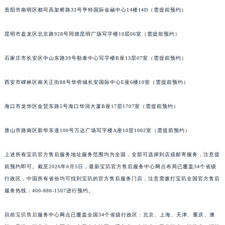
贵阳市南明区都司高架桥路33号亨特国际金融中心14楼14D（需提前预约）
安徽省亳州市谯城区魏武大道宝玑售后服务中心（需提前预约）
安徽省池州市贵池区长江路宝玑售后服务中心（需提前预约）
昆明市盘龙区北京路928号同德昆明广场写字楼10层06室（需提前预约）
安徽省滁州市琅琊区南谯北路宝玑售后服务中心（需提前预约）
安徽省阜阳市颍州区颍州北路宝玑售后服务中心（需提前预约）
石家庄市长安区中山东路39号勒泰中心写字楼B座13层07室（需提前预约）
安徽省淮北市相山区淮海路宝玑售后服务中心（需提前预约）
安徽省淮南市田家庵区国庆中路宝玑售后服务中心（需提前预约）
西安市碑林区南关正街88号华侨城长安国际中心E座6楼10室（需提前预约）
安徽省黄山市屯溪区黄山西路宝玑售后服务中心（需提前预约）
海口市龙华区金贸东路5号海口华润大厦B座17层1707室（需提前预约）
安徽省六安市金安区解放中路宝玑售后服务中心（需提前预约）
安徽省马鞍山市雨山区湖南西路宝玑售后服务中心（需提前预约）
唐山市路南区新华东道100号万达广场写字楼A座10层1002室（需提前预约）
安徽省宿州市埇桥区人民中路宝玑售后服务中心（需提前预约）
安徽省铜陵市铜官区石城大道宝玑售后服务中心（需提前预约）
上述所有宝玑官方售后服务地址服务范围均为全国，全部可选择到店或邮寄服务，注意提
安徽省芜湖市镜湖区中山路步行街宝玑售后服务中心（需提前预约）
前预约即可。截至2026年6月5日，最新宝玑官方售后服务中心网点布局已覆盖34个省级
行政区，中国所有省份均可找到宝玑的官方售后服务门店，注意需拨打宝玑全国官方售后
安徽省宣城市宣州区叠嶂西路宝玑售后服务中心（需提前预约）
服务热线：400-886-1507进行预约。
福建省龙岩市新罗区九一南路宝玑售后服务中心（需提前预约）
福建省南平市建阳区人民西路宝玑售后服务中心（需提前预约）
目前
宝玑售后
服务中心网点已覆盖全国34个省级行政区：北京、上海、天津、重庆、澳
福建省宁德市蕉城区天湖东路宝玑售后服务中心（需提前预约）