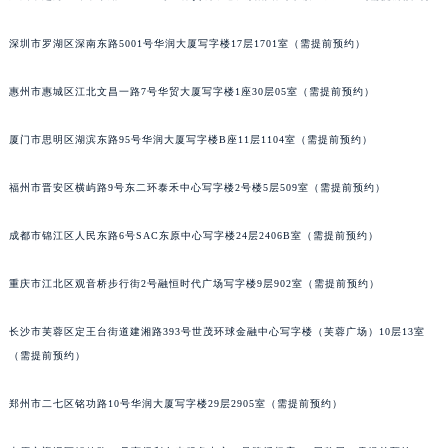
吉林省辽源市龙山区人民大街宝玑售后服务中心（需提前预约）
深圳市罗湖区深南东路5001号华润大厦写字楼17层1701室（需提前预约）
吉林省梅河口市新华街道梅河大街宝玑售后服务中心（需提前预约）
吉林省四平市铁东区紫气大路与南九经街交汇处宝玑售后服务中心（需提前预约）
惠州市惠城区江北文昌一路7号华贸大厦写字楼1座30层05室（需提前预约）
吉林省松原市宁江区五环大街宝玑售后服务中心（需提前预约）
吉林省通化市东昌区环通乡江南大街宝玑售后服务中心（需提前预约）
厦门市思明区湖滨东路95号华润大厦写字楼B座11层1104室（需提前预约）
吉林省延边市延吉市解放路宝玑售后服务中心（需提前预约）
福州市晋安区横屿路9号东二环泰禾中心写字楼2号楼5层509室（需提前预约）
辽宁省鞍山市铁东区站前街宝玑售后服务中心（需提前预约）
辽宁省本溪市平山区胜利路宝玑售后服务中心（需提前预约）
成都市锦江区人民东路6号SAC东原中心写字楼24层2406B室（需提前预约）
辽宁省朝阳市双塔区新华路宝玑售后服务中心（需提前预约）
辽宁省丹东市振兴区七经街宝玑售后服务中心（需提前预约）
重庆市江北区观音桥步行街2号融恒时代广场写字楼9层902室（需提前预约）
辽宁省抚顺市新抚区东一路宝玑售后服务中心（需提前预约）
辽宁省阜新市海州区解放大街宝玑售后服务中心（需提前预约）
长沙市芙蓉区定王台街道建湘路393号世茂环球金融中心写字楼（芙蓉广场）10层13室
（需提前预约）
辽宁省葫芦岛市连山区中央路宝玑售后服务中心（需提前预约）
辽宁省锦州市古塔区中央大街宝玑售后服务中心（需提前预约）
郑州市二七区铭功路10号华润大厦写字楼29层2905室（需提前预约）
辽宁省辽阳市白塔区新运大街宝玑售后服务中心（需提前预约）
辽宁省盘锦市兴隆台区石油大街宝玑售后服务中心（需提前预约）