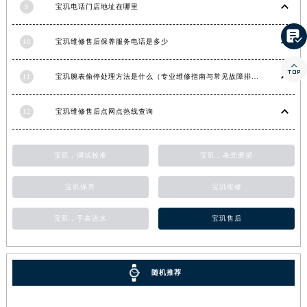
9
宝玑电话门店地址在哪里
河南省信阳市浉河区东方红大道宝玑售后服务中心（需提前预约）

河南省许昌市魏都区建安大道与八龙路交叉口宝玑售后服务中心（需提前预约）
10
宝玑维修售后保养服务电话是多少
河南省郑州市二七区民主路10号华润大厦29层2905室宝玑售后服务中心（需提前预约）

河南省周口市川汇区七一路宝玑售后服务中心（需提前预约）
11
宝玑腕表偷停处理方法是什么（专业维修指南与常见故障排查）
河南省驻马店市驿城区乐山大道与置地大道交叉口宝玑售后服务中心（需提前预约）
湖北省鄂州市鄂城区文星大道宝玑售后服务中心（需提前预约）
12
宝玑维修售后点网点热线查询
湖北省黄冈市黄州区赤壁大道宝玑售后服务中心（需提前预约）
湖北省黄石市黄石港区武汉路宝玑售后服务中心（需提前预约）
宝玑，调试校准
宝玑，表壳磨损
湖北省荆门市东宝中天街步行街宝玑售后服务中心（需提前预约）
宝玑保养
宝玑维修
湖北省荆州市荆州区荆中路宝玑售后服务中心（需提前预约）
湖北省十堰市茅箭区人民北路宝玑售后服务中心（需提前预约）
宝玑，手表进水
宝玑售后
湖北省随州市曾都区青年路宝玑售后服务中心（需提前预约）
湖北省咸宁市咸安区长安大道宝玑售后服务中心（需提前预约）
湖北省襄阳市樊城区长虹路与人民路交叉口宝玑售后服务中心（需提前预约）
随机推荐
湖北省孝感市孝南区复兴大道宝玑售后服务中心（需提前预约）
湖北省宜昌市西陵区夷陵大道与港窑路宝玑售后服务中心（需提前预约）