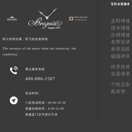
宝玑全面服务
甘肃省合作市人民街宝玑售后服务中心（需提前预约）
甘肃省嘉峪关市雄关区新华中路宝玑售后服务中心（需提前预约）
走时维修
甘肃省金昌市金川区北京路宝玑售后服务中心（需提前预约）
进水维修
甘肃省酒泉市肃州区西大街宝玑售后服务中心（需提前预约）
生锈维修
时计发明先驱，陀飞轮的发明者
甘肃省临夏市城南街道团结路宝玑售后服务中心（需提前预约）
表带生锈
甘肃省陇南市武都区人民路宝玑售后服务中心（需提前预约）
表带划痕
The inventor of the meter when the invention, the
tourbillon.
磕碰摔坏
甘肃省平凉市崆峒区西大街宝玑售后服务中心（需提前预约）
甘肃省庆阳市西峰区南大街宝玑售后服务中心（需提前预约）
保养价格

网点服务热线
甘肃省天水市秦州区民主路宝玑售后服务中心（需提前预约）
全面保养
400-886-1507
甘肃省武威市凉州区迎宾路宝玑售后服务中心（需提前预约）
个性定制
甘肃省张掖市甘州区民乐北路宝玑售后服务中心（需提前预约）
截表带、
营业时间：
宁夏回族自治区固原市原州区文化街宝玑售后服务中心（需提前预约）

门店营业时间：09:00-19:30
宁夏回族自治区石嘴山市大武口区贺兰山路宝玑售后服务中心（需提前预约）
客服在线时间：8:00-22:00
宁夏回族自治区吴忠市利通区开元大道宝玑售后服务中心（需提前预约）
客服及门店节假日不休
宁夏回族自治区银川市兴庆区新华东路97号新百中心C馆一层C1-18号商铺宝玑售后服务中心（需提前预约）
宁夏回族自治区中卫市沙坡头区鼓楼东街宝玑售后服务中心（需提前预约）