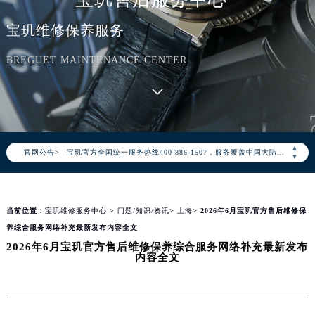
宝玑维修保养服务
BREGUET MAINTENANCE CENTER
2026年8月宝玑中国区售后服务网络优化升级公告
2026年8月宝玑全国官方售后客户服务热线：400-886-1507
▲
官网公告>
宝玑官方全国统一服务热线400-886-1507，服务覆盖中国大陆、香港、澳门、台湾全部区域（非大陆需加拨“+86”）
▼
2026年8月宝玑售后服务中心最新网点地址：
北京市朝阳区建国门外大街甲6号华熙国际中心写字楼D座11层1102室（北京总部）（需提前预约）
当前位置：
宝玑维修服务中心
>
问题/知识/资讯
>
上海
> 2026年6月宝玑官方售后维修保
北京市东城区东长安街1号东方广场写字楼W3座6层602室（需提前预约）
养综合服务网络补充最新发布内容全文
天津市和平区赤峰道136号天津国际金融中心写字楼26层2603室（需提前预约）
2026年6月宝玑官方售后维修保养综合服务网络补充最新发布
上海市徐汇区虹桥路3号港汇中心写字楼2座37层3705室（需提前预约）
内容全文
上海市黄浦区南京东路299号宏伊国际广场写字楼8层806室（需提前预约）
南京市秦淮区中山南路1号（新街口）南京中心写字楼22层C1-1室（需提前预约）
常州市新北区龙锦路1590号现代传媒中心写字楼5号楼10层1008室（需提前预约）