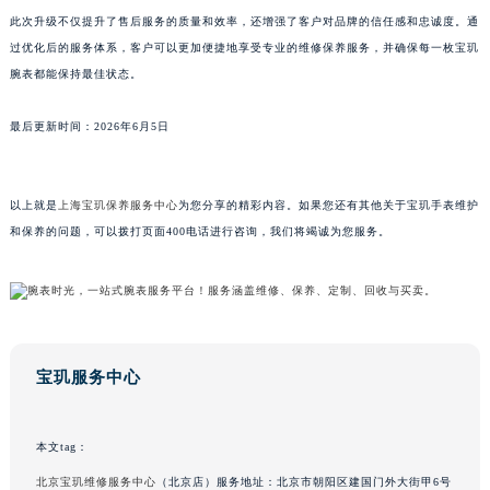
此次升级不仅提升了售后服务的质量和效率，还增强了客户对品牌的信任感和忠诚度。通
山东省威海市环翠区新威海路89号振华商厦一楼名表维修宝玑售后服务中心（需提前预约）
过优化后的服务体系，客户可以更加便捷地享受专业的维修保养服务，并确保每一枚宝玑
山东省潍坊市奎文区东风东街宝玑售后服务中心（需提前预约）
腕表都能保持最佳状态。
山东省枣庄市滕州市北辛路与善国路交叉口宝玑售后服务中心（需提前预约）
山东省淄博市张店区金晶大道宝玑售后服务中心（需提前预约）
最后更新时间：2026年6月5日
上海市黄浦区南京东路299号宏伊国际广场写字楼8层806室宝玑售后服务中心（需提前预约）
上海市徐汇区虹桥路3号港汇中心2座37层3705室宝玑售后服务中心（需提前预约）
以上就是
上海宝玑保养服务中心
为您分享的精彩内容。如果您还有其他关于宝玑手表维护
浙江省杭州市上城区钱江路1366号华润大厦A座5层503-5室宝玑售后服务中心（需提前预约）
和保养的问题，可以拨打页面400电话进行咨询，我们将竭诚为您服务。
浙江省湖州市吴兴区劳动路宝玑售后服务中心（需提前预约）
浙江省嘉兴市南湖区广益路705号嘉兴世界贸易中心A座13层1304室宝玑售后服务中心（需提前预约）
浙江省金华市金东区东市南街777号金华万达广场4号楼22楼2209室宝玑售后服务中心（需提前预约）
浙江省丽水市莲都区解放街宝玑售后服务中心（需提前预约）
浙江省宁波市江北区大闸南路500号来福士广场办公楼20层2009室宝玑售后服务中心（需提前预约）
宝玑服务中心
浙江省衢州市柯城区上街宝玑售后服务中心（需提前预约）
浙江省绍兴市越城区胜利东路379号世茂天际中心写字楼8层805室宝玑售后服务中心（需提前预约）
本文tag：
浙江省舟山市定海区解放东路宝玑售后服务中心（需提前预约）
北京宝玑维修服务中心
（北京店）服务地址：北京市朝阳区建国门外大街甲6号
澳门特别行政区大堂区议事亭前地（新马路）宝玑售后服务中心（需提前预约）