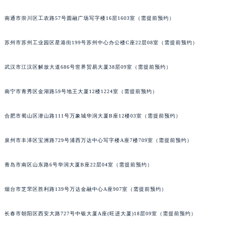
内蒙古自治区锡林郭勒盟市锡林浩特市光明街与额尔敦路交叉口宝玑售后服务中心（需提前预约）
南通市崇川区工农路57号圆融广场写字楼16层1603室（需提前预约）
内蒙古自治区兴安盟市乌兰浩特市兴安大街宝玑售后服务中心（需提前预约）
山西省大同市平城区迎宾街宝玑售后服务中心（需提前预约）
苏州市苏州工业园区星港街199号苏州中心办公楼C座22层08室（需提前预约）
山西省晋城市城区黄华街宝玑售后服务中心（需提前预约）
武汉市江汉区解放大道686号世界贸易大厦38层09室（需提前预约）
山西省晋中市榆次区顺城街宝玑售后服务中心（需提前预约）
山西省临汾市尧都区解放路宝玑售后服务中心（需提前预约）
南宁市青秀区金湖路59号地王大厦12楼1224室（需提前预约）
山西省吕梁市离石区永宁中路与建设街交叉口宝玑售后服务中心（需提前预约）
山西省朔州市朔城区怡西路与鄯阳西街交汇处宝玑售后服务中心（需提前预约）
合肥市蜀山区潜山路111号万象城华润大厦B座12楼03室（需提前预约）
山西省忻州市忻府区和平东街与七一南路交叉口宝玑售后服务中心（需提前预约）
山西省阳泉市郊区平阳东街与新城大道交叉口宝玑售后服务中心（需提前预约）
泉州市丰泽区宝洲路729号浦西万达中心写字楼A座7楼709室（需提前预约）
山西省运城市盐湖区河东街宝玑售后服务中心（需提前预约）
青岛市南区山东路6号华润大厦B座22层04室（需提前预约）
山西省长治市潞州区英雄中路宝玑售后服务中心（需提前预约）
山西省太原市迎泽区迎泽街道解放路15号亨得利名表维修授权店3楼宝玑售后服务中心（需提前预约）
烟台市芝罘区胜利路139号万达金融中心A座907室（需提前预约）
天津市和平区赤峰道136号天津国际金融中心26层2603室宝玑售后服务中心（需提前预约）
安徽省安庆市迎江区人民路宝玑售后服务中心（需提前预约）
长春市朝阳区西安大路727号中银大厦A座(旺进大厦)18层09室（需提前预约）
安徽省蚌埠市蚌山区淮河路宝玑售后服务中心（需提前预约）