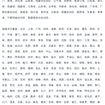
门、香港、河北省、山西省、内蒙古自治区、辽宁省、吉林省、黑龙江省、江苏省、浙江
福建省莆田市城厢区霞林街道荔华东大道宝玑售后服务中心（需提前预约）
省、安徽省、福建省、江西省、山东省、台湾省、河南省、湖北省、湖南省、广东省、广
福建省三明市三元区东乾二路宝玑售后服务中心（需提前预约）
西壮族自治区、海南省、四川省、贵州省、云南省、西藏自治区、陕西省、甘肃省、青海
省、宁夏回族自治区、新疆维吾尔自治区；
福建省漳州市龙文区步港路宝玑售后服务中心（需提前预约）
江苏省常州市新北区龙锦路1590号现代传媒中心5号楼10层1008室宝玑售后服务中心（需提前预约）
地级市已覆盖：北京、上海、广州、深圳、成都、杭州、天津、南京、重庆、郑州、长
江苏省淮安市清江浦区淮海北路宝玑售后服务中心（需提前预约）
沙、宁波、厦门、福州、南昌、金华、嘉兴、扬州、常州、绍兴、徐州、盐城、泰州、济
江苏省连云港市海州区通灌北路宝玑售后服务中心（需提前预约）
南、惠州、苏州、武汉、西安、青岛、无锡、温州、沈阳、大连、海口、三亚、佛山、东
江苏省南京市秦淮区中山南路1号南京中心22层22-C1-C3室宝玑售后服务中心（需提前预约）
莞、珠海、哈尔滨、合肥、昆明、太原、石家庄、南宁、南通、长春、烟台、唐山、廊
江苏省宿迁市宿城区西湖路宝玑售后服务中心（需提前预约）
坊、保定、贵阳、泉州、台州、湖州、中山、乌鲁木齐、洛阳、邯郸、秦皇岛、澳门、西
宁、潍坊、呼和浩特、沧州、鞍山、赣州、临沂、岳阳、平顶山、镇江、桂林、芜湖、汕
江苏省泰州市海陵区永定东路399号置地商务中心东塔（华润万象城）17层1706室宝玑售后服务中心（需提前预约）
头、淄博、兰州、银川、郴州、大庆、张家口、衡阳、焦作、周口、邵阳、亳州、新乡、
江苏省徐州市鼓楼区淮海东路29号苏宁广场IFC国际金融中心35层3508室宝玑售后服务中心（需提前预约）
衡水、牡丹江、德州、聊城、包头、淮安、宜昌、许昌、邢台、宿迁、丽水、蚌埠、上
江苏省盐城市盐都区世纪大道5号盐城金融城写字楼1号楼16层1604室宝玑售后服务中心（需提前预约）
饶、晋中、葫芦岛、四平、宜春、滁州、大同、舟山、绵阳、天水、德阳、承德、绥化、
江苏省扬州市邗江区国展路29号星耀天地写字楼1号楼18层1803室宝玑售后服务中心（需提前预约）
马鞍山、三明、滨州、黄冈、赤峰、荆州、通化、鸡西、佳木斯、黑河、连云港、阜阳、
江苏省镇江市京口区中山东路宝玑售后服务中心（需提前预约）
吉安、枣庄、永州、清远、揭阳、梧州、渭南、延安、长治、运城、淮南、莆田、荆门、
江西省抚州市临川区赣东大道宝玑售后服务中心（需提前预约）
益阳、梅州、达州、榆林、威海、九江、济宁、齐齐哈尔、南阳、常德、呼伦贝尔、丹
东、锦州、辽阳、辽源、衢州、安庆、龙岩、宁德、鹰潭、泰安、商丘、驻马店、咸宁、
江西省赣州市章贡区文清路宝玑售后服务中心（需提前预约）
江门、茂名、玉林、乐山、南充、雅安、宝鸡、柳州、拉萨、丽江、张家界、襄阳、株
江西省吉安市吉州区井冈山大道宝玑售后服务中心（需提前预约）