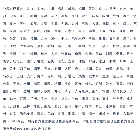
福建省莆田市城厢区霞林街道荔华东大道宝玑售后服务中心（需提前预约）
地级市已覆盖：北京、上海、广州、深圳、成都、杭州、天津、南京、重庆、郑州、长
福建省三明市三元区东乾二路宝玑售后服务中心（需提前预约）
沙、宁波、厦门、福州、南昌、金华、嘉兴、扬州、常州、绍兴、徐州、盐城、泰州、济
南、惠州、苏州、武汉、西安、青岛、无锡、温州、沈阳、大连、海口、三亚、佛山、东
福建省漳州市龙文区步港路宝玑售后服务中心（需提前预约）
莞、珠海、哈尔滨、合肥、昆明、太原、石家庄、南宁、南通、长春、烟台、唐山、廊
江苏省常州市新北区龙锦路1590号现代传媒中心5号楼10层1008室宝玑售后服务中心（需提前预约）
坊、保定、贵阳、泉州、台州、湖州、中山、乌鲁木齐、洛阳、邯郸、秦皇岛、澳门、西
江苏省淮安市清江浦区淮海北路宝玑售后服务中心（需提前预约）
宁、潍坊、呼和浩特、沧州、鞍山、赣州、临沂、岳阳、平顶山、镇江、桂林、芜湖、汕
江苏省连云港市海州区通灌北路宝玑售后服务中心（需提前预约）
头、淄博、兰州、银川、郴州、大庆、张家口、衡阳、焦作、周口、邵阳、亳州、新乡、
江苏省南京市秦淮区中山南路1号南京中心22层22-C1-C3室宝玑售后服务中心（需提前预约）
衡水、牡丹江、德州、聊城、包头、淮安、宜昌、许昌、邢台、宿迁、丽水、蚌埠、上
江苏省宿迁市宿城区西湖路宝玑售后服务中心（需提前预约）
饶、晋中、葫芦岛、四平、宜春、滁州、大同、舟山、绵阳、天水、德阳、承德、绥化、
马鞍山、三明、滨州、黄冈、赤峰、荆州、通化、鸡西、佳木斯、黑河、连云港、阜阳、
江苏省泰州市海陵区永定东路399号置地商务中心东塔（华润万象城）17层1706室宝玑售后服务中心（需提前预约）
吉安、枣庄、永州、清远、揭阳、梧州、渭南、延安、长治、运城、淮南、莆田、荆门、
江苏省徐州市鼓楼区淮海东路29号苏宁广场IFC国际金融中心35层3508室宝玑售后服务中心（需提前预约）
益阳、梅州、达州、榆林、威海、九江、济宁、齐齐哈尔、南阳、常德、呼伦贝尔、丹
江苏省盐城市盐都区世纪大道5号盐城金融城写字楼1号楼16层1604室宝玑售后服务中心（需提前预约）
东、锦州、辽阳、辽源、衢州、安庆、龙岩、宁德、鹰潭、泰安、商丘、驻马店、咸宁、
江苏省扬州市邗江区国展路29号星耀天地写字楼1号楼18层1803室宝玑售后服务中心（需提前预约）
江门、茂名、玉林、乐山、南充、雅安、宝鸡、柳州、拉萨、丽江、张家界、襄阳、株
江苏省镇江市京口区中山东路宝玑售后服务中心（需提前预约）
洲、遵义、鄂尔多斯、阳泉、昆山、黄石、湘潭、十堰、漳州、攀枝花、香港、台北等，
江西省抚州市临川区赣东大道宝玑售后服务中心（需提前预约）
共计360+网点，均有官方直营的宝玑售后服务网点，详细信息需拨打宝玑全国官方售后
服务热线400-886-1507进行咨询。
江西省赣州市章贡区文清路宝玑售后服务中心（需提前预约）
江西省吉安市吉州区井冈山大道宝玑售后服务中心（需提前预约）