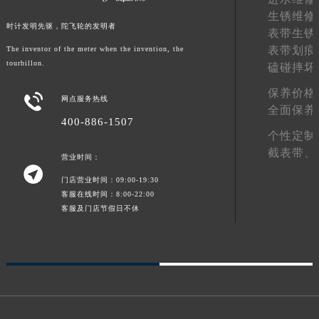
生锈维修
甘肃省合作市人民街宝玑售后服务中心（需提前预约）
时计发明先驱，陀飞轮的发明者
表带生锈
甘肃省嘉峪关市雄关区新华中路宝玑售后服务中心（需提前预约）
表带划痕
The inventor of the meter when the invention, the
甘肃省金昌市金川区北京路宝玑售后服务中心（需提前预约）
tourbillon.
磕碰摔坏
甘肃省酒泉市肃州区西大街宝玑售后服务中心（需提前预约）
保养价格
甘肃省临夏市城南街道团结路宝玑售后服务中心（需提前预约）

网点服务热线
全面保养
甘肃省陇南市武都区人民路宝玑售后服务中心（需提前预约）
400-886-1507
个性定制
甘肃省平凉市崆峒区西大街宝玑售后服务中心（需提前预约）
截表带、
甘肃省庆阳市西峰区南大街宝玑售后服务中心（需提前预约）
营业时间：

甘肃省天水市秦州区民主路宝玑售后服务中心（需提前预约）
门店营业时间：09:00-19:30
客服在线时间：8:00-22:00
甘肃省武威市凉州区迎宾路宝玑售后服务中心（需提前预约）
客服及门店节假日不休
甘肃省张掖市甘州区民乐北路宝玑售后服务中心（需提前预约）
宁夏回族自治区固原市原州区文化街宝玑售后服务中心（需提前预约）
宁夏回族自治区石嘴山市大武口区贺兰山路宝玑售后服务中心（需提前预约）
宁夏回族自治区吴忠市利通区开元大道宝玑售后服务中心（需提前预约）
宁夏回族自治区银川市兴庆区新华东路97号新百中心C馆一层C1-18号商铺宝玑售后服务中心（需提前预约）
宁夏回族自治区中卫市沙坡头区鼓楼东街宝玑售后服务中心（需提前预约）