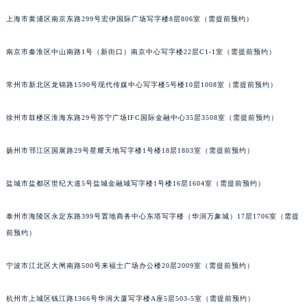
苏州市苏州工业园区星港街199号苏州中心办公楼C座22层08室（需提前预约）
上海市黄浦区南京东路299号宏伊国际广场写字楼8层806室（需提前预约）
武汉市江汉区解放大道686号世界贸易大厦38层09室（需提前预约）
南京市秦淮区中山南路1号（新街口）南京中心写字楼22层C1-1室（需提前预约）
南宁市青秀区金湖路59号地王大厦12楼1224室（需提前预约）
合肥市蜀山区潜山路111号万象城华润大厦B座12楼03室（需提前预约）
常州市新北区龙锦路1590号现代传媒中心写字楼5号楼10层1008室（需提前预约）
泉州市丰泽区宝洲路729号浦西万达中心写字楼A座7楼709室（需提前预约）
青岛市南区山东路6号华润大厦B座22层04室（需提前预约）
徐州市鼓楼区淮海东路29号苏宁广场IFC国际金融中心35层3508室（需提前预约）
烟台市芝罘区胜利路139号万达金融中心A座907室（需提前预约）
长春市朝阳区西安大路727号中银大厦A座(旺进大厦)18层09室（需提前预约）
扬州市邗江区国展路29号星耀天地写字楼1号楼18层1803室（需提前预约）
贵阳市南明区都司高架桥路33号亨特国际金融中心14楼14D（需提前预约）
盐城市盐都区世纪大道5号盐城金融城写字楼1号楼16层1604室（需提前预约）
昆明市盘龙区北京路928号同德昆明广场写字楼10层06室（需提前预约）
石家庄市长安区中山东路39号勒泰中心写字楼B座13层07室（需提前预约）
泰州市海陵区永定东路399号置地商务中心东塔写字楼（华润万象城）17层1706室（需提
西安市碑林区南关正街88号华侨城长安国际中心E座6楼10室（需提前预约）
前预约）
海口市龙华区金贸东路5号海口华润大厦B座17层1707室（需提前预约）
唐山市路南区新华东道100号万达广场写字楼A座10层1002室（需提前预约）
宁波市江北区大闸南路500号来福士广场办公楼20层2009室（需提前预约）
台州市椒江区东海大道1800号腾达中心东1幢20楼2002室（需提前预约）
杭州市上城区钱江路1366号华润大厦写字楼A座5层503-5室（需提前预约）
内蒙古自治区呼和浩特市玉泉区大学西街70号华润万象城写字楼（鄂尔多斯大厦）23层2326室（需提前预约）