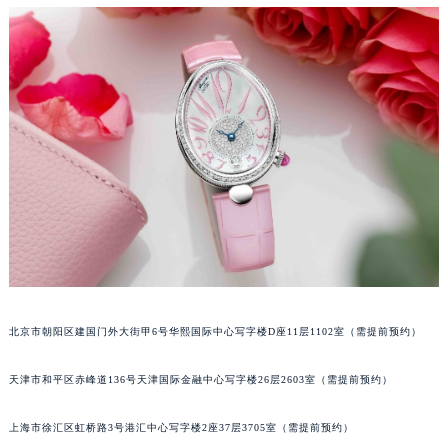
福州市鼓楼区五四路128-1号恒力城写字楼15层03室（需提前预约）
成都市锦江区人民东路6号SAC东原中心写字楼24层2406B室（需提前预约）
重庆市江北区观音桥步行街2号融恒时代广场写字楼9层902室（需提前预约）
长沙市芙蓉区定王台街道建湘路393号世茂环球金融中心写字楼（芙蓉广场）10层13室（需提前预约）
郑州市二七区铭功路10号华润大厦写字楼29层2905室（需提前预约）
太原市迎泽区解放路15号亨得利名表服务中心（品牌授权店）3层整层（需提前预约）
沈阳市沈河区中街路137号亨得利名表服务中心（品牌授权店）1层整层（需提前预约）
沈阳市沈河区中街路83号亨得利名表服务中心（品牌授权店）1层整层（需提前预约）
乌鲁木齐市天山区红山路26号时代广场（CCMALL）C座17层17-B（需提前预约）
温州市鹿城区锦绣路1067号置信广场10层1015室（需提前预约）
哈尔滨市道里区友谊西路600号富力中心T2座写字楼29层03室（需提前预约）
大连市中山区人民路15号国际金融大厦7层G室（需提前预约）
北京市朝阳区建国门外大街甲6号华熙国际中心写字楼D座11层1102室（需提前预约）
佛山市禅城区季华五路57号万科金融中心C座12层1205室（需提前预约）
天津市和平区赤峰道136号天津国际金融中心写字楼26层2603室（需提前预约）
东莞市东城街道鸿福东路1号民盈国贸中心T1写字楼9层907室（需提前预约）
无锡市梁溪区人民中路139号恒隆广场写字楼1座11层1104室（需提前预约）
上海市徐汇区虹桥路3号港汇中心写字楼2座37层3705室（需提前预约）
南通市崇川区工农路57号圆融广场写字楼16层1603室（需提前预约）