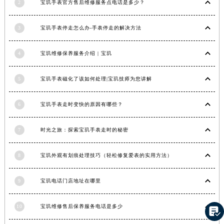
2
宝玑手表官方售后维修服务点电话是多少？
香港特别行政区金钟区中西区金钟道宝玑售后服务中心（需提前预约）
香港特别行政区九龙区油尖旺区弥敦道宝玑售后服务中心（需提前预约）
3
宝玑手表停走怎么办-手表停走的解决方法
香港特别行政区铜锣湾区湾仔区轩尼诗道宝玑售后服务中心（需提前预约）
河南省安阳市文峰区解放大道宝玑售后服务中心（需提前预约）
4
宝玑维修保养服务介绍 | 宝玑
河南省鹤壁市淇滨区九州路宝玑售后服务中心（需提前预约）
5
宝玑手表磁化了该如何处理|宝玑技师为您讲解
河南省济源市沁园街道济水大道宝玑售后服务中心（需提前预约）
河南省焦作市解放区解放路宝玑售后服务中心（需提前预约）
6
宝玑手表走时变快的原因有哪些？
河南省开封市鼓楼区中山路宝玑售后服务中心（需提前预约）
河南省洛阳市西工区中州中路与解放路交叉口宝玑售后服务中心（需提前预约）
7
时光之旅：探索宝玑手表走时的秘密
河南省漯河市源汇区交通路宝玑售后服务中心（需提前预约）
河南省南阳市宛城区范蠡东路与南都路交叉口宝玑售后服务中心（需提前预约）
8
宝玑外观有划痕处理技巧（轻松修复爱表的实用方法）
河南省平顶山市卫东区建设路宝玑售后服务中心（需提前预约）
河南省濮阳市大华龙区开州路绿城路交叉口宝玑售后服务中心（需提前预约）
9
宝玑电话门店地址在哪里
河南省三门峡市湖滨区和平路宝玑售后服务中心（需提前预约）
10
宝玑维修售后保养服务电话是多少
河南省商丘市梁园区神火大道宝玑售后服务中心（需提前预约）

河南省新乡市红旗区人民路宝玑售后服务中心（需提前预约）