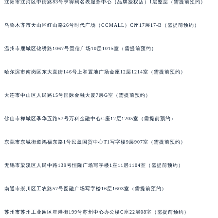
沈阳市沈河区中街路83号亨得利名表服务中心（品牌授权店）1层整层（需提前预约）
辽宁省铁岭市银州区南马路宝玑售后服务中心（需提前预约）
辽宁省营口市站前区市府路与渤海大街交叉口宝玑售后服务中心（需提前预约）
乌鲁木齐市天山区红山路26号时代广场（CCMALL）C座17层17-B（需提前预约）
辽宁省沈阳市沈河区中街路137号亨得利名表维修授权店1楼宝玑售后服务中心（需提前预约）
温州市鹿城区锦绣路1067号置信广场10层1015室（需提前预约）
辽宁省沈阳市沈河区中街路83号亨得利名表维修授权店1楼宝玑售后服务中心（需提前预约）
北京市朝阳区建国门外大街甲6号华熙国际中心D座11层1102室宝玑售后服务中心（北京总部）（需提前预约）
哈尔滨市南岗区东大直街146号上和置地广场金座12层1214室（需提前预约）
北京市东城区东长安街1号王府井东方广场W3座6层602室宝玑售后服务中心（需提前预约）
河北省保定市竞秀区朝阳北大街北国先天下宝玑售后服务中心（需提前预约）
大连市中山区人民路15号国际金融大厦7层G室（需提前预约）
内蒙古自治区阿拉善盟市左旗土尔扈特大街宝玑售后服务中心（需提前预约）
佛山市禅城区季华五路57号万科金融中心C座12层1205室（需提前预约）
内蒙古自治区巴彦淖尔市临河区新华街宝玑售后服务中心（需提前预约）
内蒙古自治区包头市青山区幸福路甲3号王府井百货名表维修宝玑售后服务中心（需提前预约）
东莞市东城街道鸿福东路1号民盈国贸中心T1写字楼9层907室（需提前预约）
内蒙古自治区赤峰市红山区哈达街宝玑售后服务中心（需提前预约）
内蒙古自治区鄂尔多斯市东胜区伊金霍洛街宝玑售后服务中心（需提前预约）
无锡市梁溪区人民中路139号恒隆广场写字楼1座11层1104室（需提前预约）
内蒙古自治区呼伦贝尔市海拉尔区中央街宝玑售后服务中心（需提前预约）
内蒙古自治区通辽市科尔沁区明仁大街宝玑售后服务中心（需提前预约）
南通市崇川区工农路57号圆融广场写字楼16层1603室（需提前预约）
内蒙古自治区乌海市海勃湾区人民南路宝玑售后服务中心（需提前预约）
苏州市苏州工业园区星港街199号苏州中心办公楼C座22层08室（需提前预约）
内蒙古自治区乌兰察布市集宁区恩和大街宝玑售后服务中心（需提前预约）