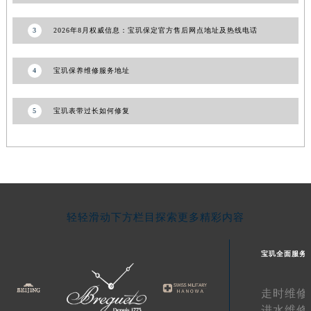
湖南省常德市武陵区人民路宝玑售后服务中心（需提前预约）
3
2026年8月权威信息：宝玑保定官方售后网点地址及热线电话
湖南省郴州市北湖区国庆北路宝玑售后服务中心（需提前预约）
湖南省衡阳市雁峰区解放路宝玑售后服务中心（需提前预约）
4
宝玑保养维修服务地址
湖南省怀化市鹤城区迎丰中路宝玑售后服务中心（需提前预约）
湖南省娄底市娄星区长青街宝玑售后服务中心（需提前预约）
5
宝玑表带过长如何修复
湖南省邵阳市双清区东风路宝玑售后服务中心（需提前预约）
湖南省湘潭市雨湖区莲城大道宝玑售后服务中心（需提前预约）
湖南省益阳市赫山区桃花仑路宝玑售后服务中心（需提前预约）
湖南省永州市冷水滩区永州大道与中兴路交叉口宝玑售后服务中心（需提前预约）
湖南省岳阳市岳阳楼区东茅岭路宝玑售后服务中心（需提前预约）
湖南省张家界市永定区解放路宝玑售后服务中心（需提前预约）
轻轻滑动下方栏目探索更多精彩内容
湖南省长沙市芙蓉区建湘路393号世茂环球金融中心写字楼10层1013室宝玑售后服务中心（需提前预约）
湖南省株洲市芦淞区建设南路宝玑售后服务中心（需提前预约）
宝玑全面服务
甘肃省白银市白银区北京路宝玑售后服务中心（需提前预约）
甘肃省定西市安定区解放路宝玑售后服务中心（需提前预约）
走时维修
甘肃省敦煌市沙州镇阳关中路宝玑售后服务中心（需提前预约）
进水维修