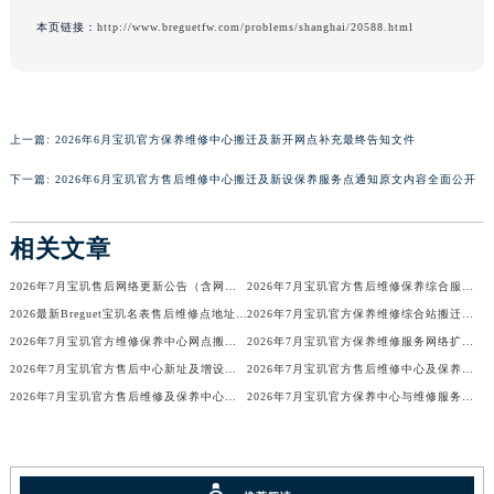
广东省梅州市梅江区金燕大道宝玑售后服务中心（需提前预约）
本页链接：
http://www.breguetfw.com/problems/shanghai/20588.html
广东省清远市清城区湖西路宝玑售后服务中心（需提前预约）
广东省汕头市龙湖区长平路宝玑售后服务中心（需提前预约）
广东省汕尾市城区香洲街道园林社区翠园街宝玑售后服务中心（需提前预约）
上一篇:
2026年6月宝玑官方保养维修中心搬迁及新开网点补充最终告知文件
广东省韶关市武江区芙蓉新区与老城中心交汇处宝玑售后服务中心（需提前预约）
广东省深圳市罗湖区深南东路5001号华润大厦17层1701室宝玑售后服务中心（需提前预约）
下一篇:
2026年6月宝玑官方售后维修中心搬迁及新设保养服务点通知原文内容全面公开
广东省阳江市江城区东风一路宝玑售后服务中心（需提前预约）
广东省云浮市云城区金山路宝玑售后服务中心（需提前预约）
相关文章
广东省湛江市赤坎区观海北路宝玑售后服务中心（需提前预约）
2026年7月宝玑售后网络更新公告（含网点迁址及新开）
2026年7月宝玑官方售后维修保养综合服务网络最终完整发布确认
广东省肇庆市端州区信安大道与砚都大道交汇处宝玑售后服务中心（需提前预约）
2026最新Breguet宝玑名表售后维修点地址考察报告
2026年7月宝玑官方保养维修综合站搬迁及新增服务点补充确认终稿
广西壮族自治区百色市右江区中山二路宝玑售后服务中心（需提前预约）
2026年7月宝玑官方维修保养中心网点搬迁及新增补充信息手册
2026年7月宝玑官方保养维修服务网络扩容公告（迁址+新开）
广西壮族自治区北海市海城区北京路宝玑售后服务中心（需提前预约）
2026年7月宝玑官方售后中心新址及增设站点速览
2026年7月宝玑官方售后维修中心及保养中心最新调整公告
广西壮族自治区崇左市江州区石景林街道友谊大道与丽川路交汇处宝玑售后服务中心（需提前预约）
2026年7月宝玑官方售后维修及保养中心网点最终更新汇总确认稿
2026年7月宝玑官方保养中心与维修服务中心迁址及新开补充完整指南发布
广西壮族自治区防城港市港口区金花茶大道宝玑售后服务中心（需提前预约）
广西壮族自治区贵港市港北区港城街道布山大道与仙衣路交叉口宝玑售后服务中心（需提前预约）
广西壮族自治区桂林市秀峰区红岭路宝玑售后服务中心（需提前预约）