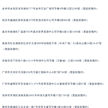
甘肃省兰州市七里河区西津西路16号兰州中心写字楼21层2102室（需提前预约）
金华市金东区东市南街777号金华万达广场写字楼4号楼22层2209室（需提前预约）
重庆市解放碑渝中区民权路28号英利国际金融中心写字楼20层01室（需提前预约）
黑龙江省大庆市萨尔图区会战大街宝玑售后服务中心（需提前预约）
绍兴市越城区胜利东路379号世茂天际中心写字楼8层805室（需提前预约）
黑龙江省鹤岗市向阳区红军路宝玑售后服务中心（需提前预约）
嘉兴市南湖区广益路705号嘉兴世界贸易中心写字楼A座13层1304室（需提前预约）
黑龙江省黑河市爱辉区中央街宝玑售后服务中心（需提前预约）
黑龙江省鸡西市鸡冠区红军路宝玑售后服务中心（需提前预约）
南昌市红谷滩新区红谷中大道998号绿地双子塔（中央广场）A1座办公楼14层14-07室
黑龙江省佳木斯市向阳区长安路宝玑售后服务中心（需提前预约）
（需提前预约）
黑龙江省牡丹江市东安区太平路宝玑售后服务中心（需提前预约）
黑龙江省七台河市桃山区大同街宝玑售后服务中心（需提前预约）
济南市历下区经十路11111号华润中心写字楼（万象城）15层1508室（需提前预约）
黑龙江省齐齐哈尔市龙沙区龙华路宝玑售后服务中心（需提前预约）
广州市天河区天河路230号万菱汇国际中心A塔7层704室（需提前预约）
黑龙江省双鸭山市尖山区新兴大街宝玑售后服务中心（需提前预约）
黑龙江省绥化市北林区新华街与康庄路交叉口宝玑售后服务中心（需提前预约）
广州市越秀区环市东路371-375号世界贸易中心大厦南塔写字楼15层07室（需提前预约）
黑龙江省伊春市伊美区通河路宝玑售后服务中心（需提前预约）
吉林省白城市洮北区明仁南街宝玑售后服务中心（需提前预约）
深圳市罗湖区深南东路5001号华润大厦写字楼17层1701室（需提前预约）
吉林省白山市浑江区浑江大街宝玑售后服务中心（需提前预约）
吉林省吉林市船营区河南街宝玑售后服务中心（需提前预约）
惠州市惠城区江北文昌一路7号华贸大厦写字楼1座30层05室（需提前预约）