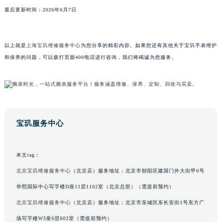
最后更新时间：2026年6月7日
山东省威海市环翠区新威海路89号振华商厦一楼名表维修宝玑售后服务中心（需提前预约）
山东省潍坊市奎文区东风东街宝玑售后服务中心（需提前预约）
山东省枣庄市滕州市北辛路与善国路交叉口宝玑售后服务中心（需提前预约）
以上就是
上海宝玑维修服务中心
为您分享的精彩内容。如果您还有其他关于宝玑手表维护
山东省淄博市张店区金晶大道宝玑售后服务中心（需提前预约）
和保养的问题，可以拨打页面400电话进行咨询，我们将竭诚为您服务。
上海市黄浦区南京东路299号宏伊国际广场写字楼8层806室宝玑售后服务中心（需提前预约）
上海市徐汇区虹桥路3号港汇中心2座37层3705室宝玑售后服务中心（需提前预约）
浙江省杭州市上城区钱江路1366号华润大厦A座5层503-5室宝玑售后服务中心（需提前预约）
浙江省湖州市吴兴区劳动路宝玑售后服务中心（需提前预约）
浙江省嘉兴市南湖区广益路705号嘉兴世界贸易中心A座13层1304室宝玑售后服务中心（需提前预约）
宝玑服务中心
浙江省金华市金东区东市南街777号金华万达广场4号楼22楼2209室宝玑售后服务中心（需提前预约）
浙江省丽水市莲都区解放街宝玑售后服务中心（需提前预约）
本文tag：
浙江省宁波市江北区大闸南路500号来福士广场办公楼20层2009室宝玑售后服务中心（需提前预约）
北京宝玑维修服务中心
（北京店）服务地址：北京市朝阳区建国门外大街甲6号
浙江省衢州市柯城区上街宝玑售后服务中心（需提前预约）
华熙国际中心写字楼D座11层1102室（北京总部）（需提前预约）
浙江省绍兴市越城区胜利东路379号世茂天际中心写字楼8层805室宝玑售后服务中心（需提前预约）
北京宝玑维修服务中心
（北京店）服务地址：北京市东城区东长安街1号东方广
浙江省舟山市定海区解放东路宝玑售后服务中心（需提前预约）
澳门特别行政区大堂区议事亭前地（新马路）宝玑售后服务中心（需提前预约）
场写字楼W3座6层602室（需提前预约）