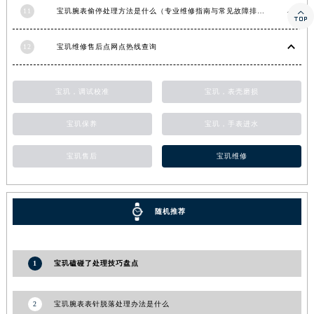
11
宝玑腕表偷停处理方法是什么（专业维修指南与常见故障排查）

河南省信阳市浉河区东方红大道宝玑售后服务中心（需提前预约）
河南省许昌市魏都区建安大道与八龙路交叉口宝玑售后服务中心（需提前预约）
12
宝玑维修售后点网点热线查询
河南省郑州市二七区民主路10号华润大厦29层2905室宝玑售后服务中心（需提前预约）
河南省周口市川汇区七一路宝玑售后服务中心（需提前预约）
宝玑，调试校准
宝玑，表壳磨损
河南省驻马店市驿城区乐山大道与置地大道交叉口宝玑售后服务中心（需提前预约）
湖北省鄂州市鄂城区文星大道宝玑售后服务中心（需提前预约）
宝玑保养
宝玑，手表进水
湖北省黄冈市黄州区赤壁大道宝玑售后服务中心（需提前预约）
湖北省黄石市黄石港区武汉路宝玑售后服务中心（需提前预约）
宝玑售后
宝玑维修
湖北省荆门市东宝中天街步行街宝玑售后服务中心（需提前预约）
湖北省荆州市荆州区荆中路宝玑售后服务中心（需提前预约）
湖北省十堰市茅箭区人民北路宝玑售后服务中心（需提前预约）
随机推荐
湖北省随州市曾都区青年路宝玑售后服务中心（需提前预约）
湖北省咸宁市咸安区长安大道宝玑售后服务中心（需提前预约）
1
宝玑磕碰了处理技巧盘点
湖北省襄阳市樊城区长虹路与人民路交叉口宝玑售后服务中心（需提前预约）
湖北省孝感市孝南区复兴大道宝玑售后服务中心（需提前预约）
2
宝玑腕表表针脱落处理办法是什么
湖北省宜昌市西陵区夷陵大道与港窑路宝玑售后服务中心（需提前预约）