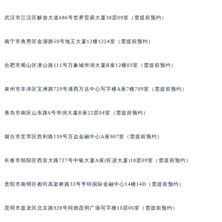
内蒙古自治区锡林郭勒盟市锡林浩特市光明街与额尔敦路交叉口宝玑售后服务中心（需提前预约）
武汉市江汉区解放大道686号世界贸易大厦38层09室（需提前预约）
内蒙古自治区兴安盟市乌兰浩特市兴安大街宝玑售后服务中心（需提前预约）
山西省大同市平城区迎宾街宝玑售后服务中心（需提前预约）
南宁市青秀区金湖路59号地王大厦12楼1224室（需提前预约）
山西省晋城市城区黄华街宝玑售后服务中心（需提前预约）
合肥市蜀山区潜山路111号万象城华润大厦B座12楼03室（需提前预约）
山西省晋中市榆次区顺城街宝玑售后服务中心（需提前预约）
山西省临汾市尧都区解放路宝玑售后服务中心（需提前预约）
泉州市丰泽区宝洲路729号浦西万达中心写字楼A座7楼709室（需提前预约）
山西省吕梁市离石区永宁中路与建设街交叉口宝玑售后服务中心（需提前预约）
山西省朔州市朔城区怡西路与鄯阳西街交汇处宝玑售后服务中心（需提前预约）
青岛市南区山东路6号华润大厦B座22层04室（需提前预约）
山西省忻州市忻府区和平东街与七一南路交叉口宝玑售后服务中心（需提前预约）
山西省阳泉市郊区平阳东街与新城大道交叉口宝玑售后服务中心（需提前预约）
烟台市芝罘区胜利路139号万达金融中心A座907室（需提前预约）
山西省运城市盐湖区河东街宝玑售后服务中心（需提前预约）
长春市朝阳区西安大路727号中银大厦A座(旺进大厦)18层09室（需提前预约）
山西省长治市潞州区英雄中路宝玑售后服务中心（需提前预约）
山西省太原市迎泽区迎泽街道解放路15号亨得利名表维修授权店3楼宝玑售后服务中心（需提前预约）
贵阳市南明区都司高架桥路33号亨特国际金融中心14楼14D（需提前预约）
天津市和平区赤峰道136号天津国际金融中心26层2603室宝玑售后服务中心（需提前预约）
安徽省安庆市迎江区人民路宝玑售后服务中心（需提前预约）
昆明市盘龙区北京路928号同德昆明广场写字楼10层06室（需提前预约）
安徽省蚌埠市蚌山区淮河路宝玑售后服务中心（需提前预约）