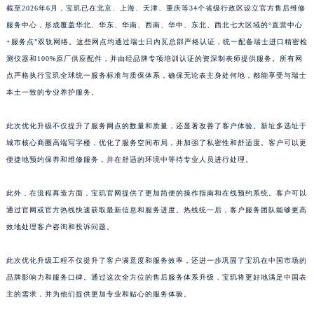
截至2026年6月，宝玑已在北京、上海、天津、重庆等34个省级行政区设立官方售后维修
江西省景德镇市珠山区珠山中路宝玑售后服务中心（需提前预约）
服务中心，形成覆盖华北、华东、华南、西南、华中、东北、西北七大区域的“直营中心
江西省九江市浔阳区浔阳路宝玑售后服务中心（需提前预约）
+服务点”双轨网络。这些网点均通过瑞士日内瓦总部严格认证，统一配备瑞士进口精密检
江西省南昌市红谷滩新区红谷中大道998号绿地双子塔（中央广场）A1座办公楼14层1407室宝玑售后服务中心（需提前预约）
测仪器和100%原厂供应配件，并由经品牌专项培训认证的资深制表师提供服务。所有网
江西省萍乡市安源区萍安北大道与康庄路交叉口宝玑售后服务中心（需提前预约）
点严格执行宝玑全球统一服务标准与质保体系，确保无论表主身处何地，都能享受与瑞士
本土一致的专业养护服务。
江西省上饶市信州区滨江西路宝玑售后服务中心（需提前预约）
江西省新余市渝水区北湖西路宝玑售后服务中心（需提前预约）
此次优化升级不仅提升了服务网点的数量和质量，还显著改善了客户体验。新址多选址于
江西省宜春市袁州区中山中路宝玑售后服务中心（需提前预约）
城市核心商圈高端写字楼，优化了服务空间布局，并加强了私密性和舒适度。客户可以更
江西省鹰潭市月湖区胜利东路宝玑售后服务中心（需提前预约）
便捷地预约保养和维修服务，并在舒适的环境中等待专业人员进行处理。
山东省德州市德城区东风中路宝玑售后服务中心（需提前预约）
山东省东营市东营区济南路宝玑售后服务中心（需提前预约）
此外，在流程再造方面，宝玑官网提供了更加简便的操作指南和在线预约系统。客户可以
通过官网或官方热线快速获取最新信息和服务进度。热线统一后，客户服务团队能够更高
山东省济南市历下区经十路11111号华润中心写字楼（万象城）15层1508室宝玑售后服务中心（需提前预约）
效地处理客户咨询和投诉问题。
山东省济宁市任城区太白楼路宝玑售后服务中心（需提前预约）
山东省莱芜市文化南路8号银座商城名表维修一楼名表维修宝玑售后服务中心（需提前预约）
此次优化升级工程不仅提升了客户满意度和服务效率，还进一步巩固了宝玑在中国市场的
山东省临沂市兰山区解放路宝玑售后服务中心（需提前预约）
品牌影响力和服务口碑。通过这次全方位的售后服务体系升级，宝玑将更好地满足中国表
山东省日照市东港区烟台路宝玑售后服务中心（需提前预约）
主的需求，并为他们提供更加专业和贴心的服务体验。
山东省泰安市泰山区财源街道泰山大街宝玑售后服务中心（需提前预约）