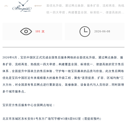
面优化升级。通过网点焕新、服务扩容、流程再造、热线
徐州市鼓楼区淮海东路29号苏宁广场IFC国际金融中心写字楼35层3508室（需提前预约）
统一四大举措，构建覆盖全国、标准统一、便捷高效的官
扬州市邗江区国展路29号星耀天地写字楼1号楼18层1803室（需提前预约）
方售后体系，全面提升中国表主的售后体验，守护每一
盐城市盐都区世纪大道5号盐城金融城写字楼1号楼16层1604室（需提前预约）
枚…

泰州市海陵区永定东路399号置地商务中心东塔写字楼（华润万象城）17层1706室（需提前预约）
101 次
2026-06-08
宁波市江北区大闸南路500号来福士广场办公楼20层2009室（需提前预约）
杭州市上城区钱江路1366号华润大厦写字楼A座5层503-5室（需提前预约）
金华市金东区东市南街777号金华万达广场写字楼4号楼22层2209室（需提前预约）
2026年6月，宝玑中国区正式完成全国售后服务网络的全面优化升级。通过网点焕新、服
绍兴市越城区胜利东路379号世茂天际中心写字楼8层805室（需提前预约）
务扩容、流程再造、热线统一四大举措，构建覆盖全国、标准统一、便捷高效的官方售后
嘉兴市南湖区广益路705号嘉兴世界贸易中心写字楼A座13层1304室（需提前预约）
体系，全面提升中国表主的售后体验，守护每一枚宝玑腕表的品质与价值。此次售后网络
南昌市红谷滩新区红谷中大道998号绿地双子塔（中央广场）A1座办公楼14层07室（需提前预约）
优化是宝玑中国区近年来规模最大的服务升级工程，聚焦“直营提质、扩容、区域均衡”三
大方向，对全国原有售后网点进行重新选址、装修焕新、设备迭代与人员培训，同时新增
济南市历下区经十路11111号华润中心写字楼（万象城）15层1508室（需提前预约）
多个城市服务点。
广州市天河区天河路230号万菱汇国际中心写字楼A塔7层704室（需提前预约）
广州市越秀区环市东路371-375号世界贸易中心大厦南塔写字楼15层07室（需提前预约）
宝玑官方售后服务中心全国网点地址：
深圳市罗湖区深南东路5001号华润大厦写字楼17层1701室（需提前预约）
惠州市惠城区江北文昌一路7号华贸大厦写字楼1座30层05室（需提前预约）
北京市东城区东长安街1号东方广场写字楼W3座6层602室（需提前预约）
厦门市思明区湖滨东路95号华润大厦写字楼B座11层1104室（需提前预约）