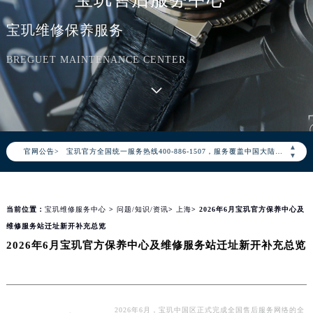
宝玑维修保养服务
BREGUET MAINTENANCE CENTER
2026年8月宝玑中国区售后服务网络优化升级公告
2026年8月宝玑全国官方售后客户服务热线：400-886-1507
▲
官网公告>
宝玑官方全国统一服务热线400-886-1507，服务覆盖中国大陆、香港、澳门、台湾全部区域（非大陆需加拨“+86”）
▼
2026年8月宝玑售后服务中心最新网点地址：
北京市朝阳区建国门外大街甲6号华熙国际中心写字楼D座11层1102室（北京总部）（需提前预约）
当前位置：
宝玑维修服务中心
>
问题/知识/资讯
>
上海
> 2026年6月宝玑官方保养中心及
北京市东城区东长安街1号东方广场写字楼W3座6层602室（需提前预约）
维修服务站迁址新开补充总览
天津市和平区赤峰道136号天津国际金融中心写字楼26层2603室（需提前预约）
2026年6月宝玑官方保养中心及维修服务站迁址新开补充总览
上海市徐汇区虹桥路3号港汇中心写字楼2座37层3705室（需提前预约）
上海市黄浦区南京东路299号宏伊国际广场写字楼8层806室（需提前预约）
南京市秦淮区中山南路1号（新街口）南京中心写字楼22层C1-1室（需提前预约）
常州市新北区龙锦路1590号现代传媒中心写字楼5号楼10层1008室（需提前预约）
2026年6月，宝玑中国区正式完成全国售后服务网络的全