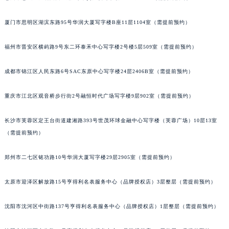
吉林省辽源市龙山区人民大街宝玑售后服务中心（需提前预约）
厦门市思明区湖滨东路95号华润大厦写字楼B座11层1104室（需提前预约）
吉林省梅河口市新华街道梅河大街宝玑售后服务中心（需提前预约）
吉林省四平市铁东区紫气大路与南九经街交汇处宝玑售后服务中心（需提前预约）
福州市晋安区横屿路9号东二环泰禾中心写字楼2号楼5层509室（需提前预约）
吉林省松原市宁江区五环大街宝玑售后服务中心（需提前预约）
吉林省通化市东昌区环通乡江南大街宝玑售后服务中心（需提前预约）
成都市锦江区人民东路6号SAC东原中心写字楼24层2406B室（需提前预约）
吉林省延边市延吉市解放路宝玑售后服务中心（需提前预约）
重庆市江北区观音桥步行街2号融恒时代广场写字楼9层902室（需提前预约）
辽宁省鞍山市铁东区站前街宝玑售后服务中心（需提前预约）
辽宁省本溪市平山区胜利路宝玑售后服务中心（需提前预约）
长沙市芙蓉区定王台街道建湘路393号世茂环球金融中心写字楼（芙蓉广场）10层13室
辽宁省朝阳市双塔区新华路宝玑售后服务中心（需提前预约）
（需提前预约）
辽宁省丹东市振兴区七经街宝玑售后服务中心（需提前预约）
辽宁省抚顺市新抚区东一路宝玑售后服务中心（需提前预约）
郑州市二七区铭功路10号华润大厦写字楼29层2905室（需提前预约）
辽宁省阜新市海州区解放大街宝玑售后服务中心（需提前预约）
太原市迎泽区解放路15号亨得利名表服务中心（品牌授权店）3层整层（需提前预约）
辽宁省葫芦岛市连山区中央路宝玑售后服务中心（需提前预约）
辽宁省锦州市古塔区中央大街宝玑售后服务中心（需提前预约）
沈阳市沈河区中街路137号亨得利名表服务中心（品牌授权店）1层整层（需提前预约）
辽宁省辽阳市白塔区新运大街宝玑售后服务中心（需提前预约）
辽宁省盘锦市兴隆台区石油大街宝玑售后服务中心（需提前预约）