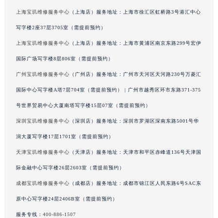
澳门特别行政区风顺堂区南湾大马路宝玑售后服务中心（需提前预约）
上海宝玑维修服务中心
（上海店）服务地址：上海市徐汇区虹桥路3号港汇中心
澳门特别行政区花地玛堂区关闸广场宝玑售后服务中心（需提前预约）
写字楼2座37层3705室（需提前预约）
澳门特别行政区花王堂区大三巴商圈宝玑售后服务中心（需提前预约）
上海宝玑维修服务中心
（上海店）服务地址：上海市黄浦区南京东路299号宏伊
澳门特别行政区嘉模堂区官也街宝玑售后服务中心（需提前预约）
国际广场写字楼8层806室（需提前预约）
澳门省路氹城市金光大道宝玑售后服务中心（需提前预约）
广州宝玑维修服务中心
（广州店）服务地址：广州市天河区天河路230号万菱汇
澳门特别行政区望德堂区塔石广场宝玑售后服务中心（需提前预约）
国际中心写字楼A塔7层704室（需提前预约） | 广州市越秀区环市东路371-375
福建省福州市鼓楼区五四路128-1号恒力城写字楼15层03室宝玑售后服务中心（需提前预约）
福建省厦门市思明区湖滨东路95号万象城华润大厦B座11层1104室宝玑售后服务中心（需提前预约）
号世界贸易中心大厦南塔写字楼15层07室（需提前预约）
广东省潮州市潮安区新风路与潮汕路交汇处宝玑售后服务中心（需提前预约）
深圳宝玑维修服务中心
（深圳店）服务地址：深圳市罗湖区深南东路5001号华
广东省广州市天河区天河路230号万菱汇国际中心A塔7层704室宝玑售后服务中心（需提前预约）
润大厦写字楼17层1701室（需提前预约）
广东省广州市越秀区环市东路371-375号世界贸易中心大厦南塔15层1507室宝玑售后服务中心（需提前预约）
天津宝玑维修服务中心
（天津店）服务地址：天津市和平区赤峰道136号天津国
广东省河源市源城区越王大道宝玑售后服务中心（需提前预约）
际金融中心写字楼26层2603室（需提前预约）
广东省惠州市惠城区江北文昌一路7号华贸大厦1座30层3005室宝玑售后服务中心（需提前预约）
成都宝玑维修服务中心
（成都店）服务地址：成都市锦江区人民东路6号SAC东
广东省江门市蓬江区广场西路宝玑售后服务中心（需提前预约）
原中心写字楼24层2406B室（需提前预约）
广东省揭阳市榕城进贤门步行街宝玑售后服务中心（需提前预约）
广东省茂名市电白区水东街道迎宾大道宝玑售后服务中心（需提前预约）
服务专线：
400-886-1507