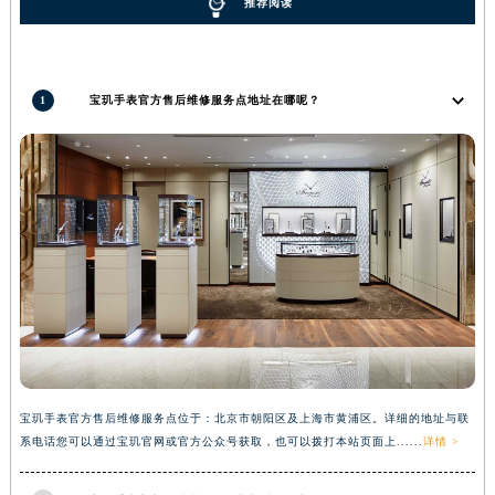
推荐阅读
广西壮族自治区河池市金城江区金城江街道朝阳路宝玑售后服务中心（需提前预约）
广西壮族自治区贺州市八步区城东街道灵峰南路宝玑售后服务中心（需提前预约）
广西壮族自治区来宾市兴宾区桂中大道宝玑售后服务中心（需提前预约）
1
宝玑手表官方售后维修服务点地址在哪呢？
广西壮族自治区柳州市城中区中山中路宝玑售后服务中心（需提前预约）
广西壮族自治区钦州市钦南区金海湾东大街宝玑售后服务中心（需提前预约）
广西壮族自治区梧州市万秀区龙湖镇高旺路宝玑售后服务中心（需提前预约）
广西壮族自治区玉林市玉州区金玉路宝玑售后服务中心（需提前预约）
海南省儋州市儋州市那大镇兰洋北路宝玑售后服务中心（需提前预约）
海南省东方市八所镇解放西路宝玑售后服务中心（需提前预约）
海南省琼海市嘉积镇东风路宝玑售后服务中心（需提前预约）
海南省三沙市西沙区西沙群岛永兴岛北京路宝玑售后服务中心（需提前预约）
海南省三亚市吉阳区迎宾路宝玑售后服务中心（需提前预约）
海南省万宁市万城镇解放路宝玑售后服务中心（需提前预约）
宝玑手表官方售后维修服务点位于：北京市朝阳区及上海市黄浦区。详细的地址与联
海南省文昌市文城镇教育东路宝玑售后服务中心（需提前预约）
系电话您可以通过宝玑官网或官方公众号获取，也可以拨打本站页面上......
详情 >
海南省五指山市通什镇三月三大道宝玑售后服务中心（需提前预约）
香港特别行政区尖沙咀区油尖旺区广东道宝玑售后服务中心（需提前预约）