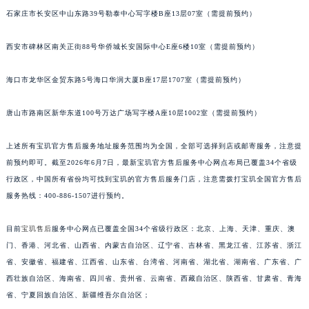
石家庄市长安区中山东路39号勒泰中心写字楼B座13层07室（需提前预约）
安徽省亳州市谯城区魏武大道宝玑售后服务中心（需提前预约）
安徽省池州市贵池区长江路宝玑售后服务中心（需提前预约）
西安市碑林区南关正街88号华侨城长安国际中心E座6楼10室（需提前预约）
安徽省滁州市琅琊区南谯北路宝玑售后服务中心（需提前预约）
安徽省阜阳市颍州区颍州北路宝玑售后服务中心（需提前预约）
海口市龙华区金贸东路5号海口华润大厦B座17层1707室（需提前预约）
安徽省淮北市相山区淮海路宝玑售后服务中心（需提前预约）
安徽省淮南市田家庵区国庆中路宝玑售后服务中心（需提前预约）
唐山市路南区新华东道100号万达广场写字楼A座10层1002室（需提前预约）
安徽省黄山市屯溪区黄山西路宝玑售后服务中心（需提前预约）
上述所有宝玑官方售后服务地址服务范围均为全国，全部可选择到店或邮寄服务，注意提
安徽省六安市金安区解放中路宝玑售后服务中心（需提前预约）
前预约即可。截至2026年6月7日，最新宝玑官方售后服务中心网点布局已覆盖34个省级
安徽省马鞍山市雨山区湖南西路宝玑售后服务中心（需提前预约）
行政区，中国所有省份均可找到宝玑的官方售后服务门店，注意需拨打宝玑全国官方售后
安徽省宿州市埇桥区人民中路宝玑售后服务中心（需提前预约）
服务热线：400-886-1507进行预约。
安徽省铜陵市铜官区石城大道宝玑售后服务中心（需提前预约）
安徽省芜湖市镜湖区中山路步行街宝玑售后服务中心（需提前预约）
目前
宝玑售后
服务中心网点已覆盖全国34个省级行政区：北京、上海、天津、重庆、澳
门、香港、河北省、山西省、内蒙古自治区、辽宁省、吉林省、黑龙江省、江苏省、浙江
安徽省宣城市宣州区叠嶂西路宝玑售后服务中心（需提前预约）
省、安徽省、福建省、江西省、山东省、台湾省、河南省、湖北省、湖南省、广东省、广
福建省龙岩市新罗区九一南路宝玑售后服务中心（需提前预约）
西壮族自治区、海南省、四川省、贵州省、云南省、西藏自治区、陕西省、甘肃省、青海
福建省南平市建阳区人民西路宝玑售后服务中心（需提前预约）
省、宁夏回族自治区、新疆维吾尔自治区；
福建省宁德市蕉城区天湖东路宝玑售后服务中心（需提前预约）