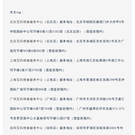
广东省梅州市梅江区金燕大道宝玑售后服务中心（需提前预约）
本文tag：
广东省清远市清城区湖西路宝玑售后服务中心（需提前预约）
北京宝玑维修服务中心
（北京店）服务地址：北京市朝阳区建国门外大街甲6号
广东省汕头市龙湖区长平路宝玑售后服务中心（需提前预约）
广东省汕尾市城区香洲街道园林社区翠园街宝玑售后服务中心（需提前预约）
华熙国际中心写字楼D座11层1102室（北京总部）（需提前预约）
广东省韶关市武江区芙蓉新区与老城中心交汇处宝玑售后服务中心（需提前预约）
北京宝玑维修服务中心
（北京店）服务地址：北京市东城区东长安街1号东方广
广东省深圳市罗湖区深南东路5001号华润大厦17层1701室宝玑售后服务中心（需提前预约）
场写字楼W3座6层602室（需提前预约）
广东省阳江市江城区东风一路宝玑售后服务中心（需提前预约）
上海宝玑维修服务中心
（上海店）服务地址：上海市徐汇区虹桥路3号港汇中心
广东省云浮市云城区金山路宝玑售后服务中心（需提前预约）
写字楼2座37层3705室（需提前预约）
广东省湛江市赤坎区观海北路宝玑售后服务中心（需提前预约）
上海宝玑维修服务中心
（上海店）服务地址：上海市黄浦区南京东路299号宏伊
广东省肇庆市端州区信安大道与砚都大道交汇处宝玑售后服务中心（需提前预约）
国际广场写字楼8层806室（需提前预约）
广西壮族自治区百色市右江区中山二路宝玑售后服务中心（需提前预约）
广西壮族自治区北海市海城区北京路宝玑售后服务中心（需提前预约）
广州宝玑维修服务中心
（广州店）服务地址：广州市天河区天河路230号万菱汇
广西壮族自治区崇左市江州区石景林街道友谊大道与丽川路交汇处宝玑售后服务中心（需提前预约）
国际中心写字楼A塔7层704室（需提前预约） | 广州市越秀区环市东路371-375
广西壮族自治区防城港市港口区金花茶大道宝玑售后服务中心（需提前预约）
号世界贸易中心大厦南塔写字楼15层07室（需提前预约）
广西壮族自治区贵港市港北区港城街道布山大道与仙衣路交叉口宝玑售后服务中心（需提前预约）
深圳宝玑维修服务中心
（深圳店）服务地址：深圳市罗湖区深南东路5001号华
广西壮族自治区桂林市秀峰区红岭路宝玑售后服务中心（需提前预约）