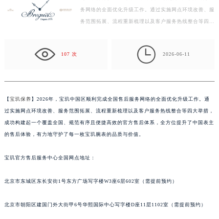
务网络的全面优化升级工作。通过实施网点环境改善、服
徐州市鼓楼区淮海东路29号苏宁广场IFC国际金融中心写字楼35层3508室（需提前预约）
务范围拓展、流程重新梳理以及客户服务热线整合等四大
扬州市邗江区国展路29号星耀天地写字楼1号楼18层1803室（需提前预约）
举措，成功构建起一个覆盖全国、规范有序且便捷高效
盐城市盐都区世纪大道5号盐城金融城写字楼1号楼16层1604室（需提前预约）
的…

泰州市海陵区永定东路399号置地商务中心东塔写字楼（华润万象城）17层1706室（需提前预约）
107 次
2026-06-11
宁波市江北区大闸南路500号来福士广场办公楼20层2009室（需提前预约）
杭州市上城区钱江路1366号华润大厦写字楼A座5层503-5室（需提前预约）
金华市金东区东市南街777号金华万达广场写字楼4号楼22层2209室（需提前预约）
【
宝玑保养
】2026年，宝玑中国区顺利完成全国售后服务网络的全面优化升级工作。通
绍兴市越城区胜利东路379号世茂天际中心写字楼8层805室（需提前预约）
过实施网点环境改善、服务范围拓展、流程重新梳理以及客户服务热线整合等四大举措，
嘉兴市南湖区广益路705号嘉兴世界贸易中心写字楼A座13层1304室（需提前预约）
成功构建起一个覆盖全国、规范有序且便捷高效的官方售后体系，全方位提升了中国表主
南昌市红谷滩新区红谷中大道998号绿地双子塔（中央广场）A1座办公楼14层07室（需提前预约）
的售后体验，有力地守护了每一枚宝玑腕表的品质与价值。
济南市历下区经十路11111号华润中心写字楼（万象城）15层1508室（需提前预约）
宝玑官方售后服务中心全国网点地址：
广州市天河区天河路230号万菱汇国际中心写字楼A塔7层704室（需提前预约）
广州市越秀区环市东路371-375号世界贸易中心大厦南塔写字楼15层07室（需提前预约）
北京市东城区东长安街1号东方广场写字楼W3座6层602室（需提前预约）
深圳市罗湖区深南东路5001号华润大厦写字楼17层1701室（需提前预约）
惠州市惠城区江北文昌一路7号华贸大厦写字楼1座30层05室（需提前预约）
北京市朝阳区建国门外大街甲6号华熙国际中心写字楼D座11层1102室（需提前预约）
厦门市思明区湖滨东路95号华润大厦写字楼B座11层1104室（需提前预约）