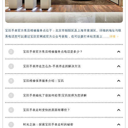
河南省信阳市浉河区东方红大道宝玑售后服务中心（需提前预约）
河南省许昌市魏都区建安大道与八龙路交叉口宝玑售后服务中心（需提前预约）
河南省郑州市二七区民主路10号华润大厦29层2905室宝玑售后服务中心（需提前预约）
河南省周口市川汇区七一路宝玑售后服务中心（需提前预约）
宝玑手表官方售后维修服务点位于：北京市朝阳区及上海市黄浦区。详细的地址与联
系电话您可以通过宝玑官网或官方公众号获取，也可以拨打本站页面上......
详情 >
河南省驻马店市驿城区乐山大道与置地大道交叉口宝玑售后服务中心（需提前预约）
湖北省鄂州市鄂城区文星大道宝玑售后服务中心（需提前预约）
2
宝玑手表官方售后维修服务点电话是多少？
湖北省黄冈市黄州区赤壁大道宝玑售后服务中心（需提前预约）
湖北省黄石市黄石港区武汉路宝玑售后服务中心（需提前预约）
3
宝玑手表停走怎么办-手表停走的解决方法
湖北省荆门市东宝中天街步行街宝玑售后服务中心（需提前预约）
湖北省荆州市荆州区荆中路宝玑售后服务中心（需提前预约）
4
宝玑维修保养服务介绍 | 宝玑
湖北省十堰市茅箭区人民北路宝玑售后服务中心（需提前预约）
湖北省随州市曾都区青年路宝玑售后服务中心（需提前预约）
5
宝玑手表磁化了该如何处理|宝玑技师为您讲解
湖北省咸宁市咸安区长安大道宝玑售后服务中心（需提前预约）
6
宝玑手表走时变快的原因有哪些？
湖北省襄阳市樊城区长虹路与人民路交叉口宝玑售后服务中心（需提前预约）
湖北省孝感市孝南区复兴大道宝玑售后服务中心（需提前预约）
7
时光之旅：探索宝玑手表走时的秘密
湖北省宜昌市西陵区夷陵大道与港窑路宝玑售后服务中心（需提前预约）