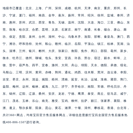
福建省莆田市城厢区霞林街道荔华东大道宝玑售后服务中心（需提前预约）
地级市已覆盖：北京、上海、广州、深圳、成都、杭州、天津、南京、重庆、郑州、长
福建省三明市三元区东乾二路宝玑售后服务中心（需提前预约）
沙、宁波、厦门、福州、南昌、金华、嘉兴、扬州、常州、绍兴、徐州、盐城、泰州、济
南、惠州、苏州、武汉、西安、青岛、无锡、温州、沈阳、大连、海口、三亚、佛山、东
福建省漳州市龙文区步港路宝玑售后服务中心（需提前预约）
莞、珠海、哈尔滨、合肥、昆明、太原、石家庄、南宁、南通、长春、烟台、唐山、廊
江苏省常州市新北区龙锦路1590号现代传媒中心5号楼10层1008室宝玑售后服务中心（需提前预约）
坊、保定、贵阳、泉州、台州、湖州、中山、乌鲁木齐、洛阳、邯郸、秦皇岛、澳门、西
江苏省淮安市清江浦区淮海北路宝玑售后服务中心（需提前预约）
宁、潍坊、呼和浩特、沧州、鞍山、赣州、临沂、岳阳、平顶山、镇江、桂林、芜湖、汕
江苏省连云港市海州区通灌北路宝玑售后服务中心（需提前预约）
头、淄博、兰州、银川、郴州、大庆、张家口、衡阳、焦作、周口、邵阳、亳州、新乡、
江苏省南京市秦淮区中山南路1号南京中心22层22-C1-C3室宝玑售后服务中心（需提前预约）
衡水、牡丹江、德州、聊城、包头、淮安、宜昌、许昌、邢台、宿迁、丽水、蚌埠、上
江苏省宿迁市宿城区西湖路宝玑售后服务中心（需提前预约）
饶、晋中、葫芦岛、四平、宜春、滁州、大同、舟山、绵阳、天水、德阳、承德、绥化、
马鞍山、三明、滨州、黄冈、赤峰、荆州、通化、鸡西、佳木斯、黑河、连云港、阜阳、
江苏省泰州市海陵区永定东路399号置地商务中心东塔（华润万象城）17层1706室宝玑售后服务中心（需提前预约）
吉安、枣庄、永州、清远、揭阳、梧州、渭南、延安、长治、运城、淮南、莆田、荆门、
江苏省徐州市鼓楼区淮海东路29号苏宁广场IFC国际金融中心35层3508室宝玑售后服务中心（需提前预约）
益阳、梅州、达州、榆林、威海、九江、济宁、齐齐哈尔、南阳、常德、呼伦贝尔、丹
江苏省盐城市盐都区世纪大道5号盐城金融城写字楼1号楼16层1604室宝玑售后服务中心（需提前预约）
东、锦州、辽阳、辽源、衢州、安庆、龙岩、宁德、鹰潭、泰安、商丘、驻马店、咸宁、
江苏省扬州市邗江区国展路29号星耀天地写字楼1号楼18层1803室宝玑售后服务中心（需提前预约）
江门、茂名、玉林、乐山、南充、雅安、宝鸡、柳州、拉萨、丽江、张家界、襄阳、株
江苏省镇江市京口区中山东路宝玑售后服务中心（需提前预约）
洲、遵义、鄂尔多斯、阳泉、昆山、黄石、湘潭、十堰、漳州、攀枝花、香港、台北等，
江西省抚州市临川区赣东大道宝玑售后服务中心（需提前预约）
共计360+网点，均有宝玑官方售后服务网点，详细信息需拨打宝玑全国官方售后服务热
线400-886-1507进行咨询。
江西省赣州市章贡区文清路宝玑售后服务中心（需提前预约）
江西省吉安市吉州区井冈山大道宝玑售后服务中心（需提前预约）