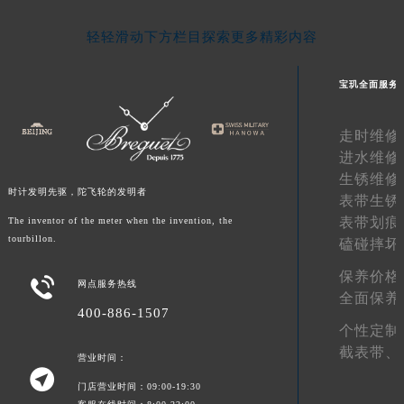
青海省果洛藏族自治州玛沁县团结路宝玑售后服务中心（需提前预约）
轻轻滑动下方栏目探索更多精彩内容
青海省海北藏族自治州海晏县将军路宝玑售后服务中心（需提前预约）
青海省海东市乐都区滨河路宝玑售后服务中心（需提前预约）
宝玑全面服务
青海省海南藏族自治州共和县青海湖大街宝玑售后服务中心（需提前预约）
青海省海西蒙古族藏族自治州德令哈市柴达木路宝玑售后服务中心（需提前预约）
走时维修
青海省黄南藏族自治州同仁市德合隆路宝玑售后服务中心（需提前预约）
进水维修
青海省西宁市城西区海湖新区西关大道宝玑售后服务中心（需提前预约）
生锈维修
时计发明先驱，陀飞轮的发明者
青海省玉树藏族自治州结古镇胜利路宝玑售后服务中心（需提前预约）
表带生锈
表带划痕
The inventor of the meter when the invention, the
陕西省安康市汉滨区金州路宝玑售后服务中心（需提前预约）
tourbillon.
磕碰摔坏
陕西省宝鸡市渭滨区经二路宝玑售后服务中心（需提前预约）
陕西省汉中市汉台区北大街宝玑售后服务中心（需提前预约）
保养价格

网点服务热线
全面保养
陕西省商洛市商州区州城街宝玑售后服务中心（需提前预约）
400-886-1507
陕西省铜川市王益区红旗街宝玑售后服务中心（需提前预约）
个性定制
陕西省渭南市临渭区东风大街宝玑售后服务中心（需提前预约）
截表带、
营业时间：

陕西省咸阳市秦都区沣西新城统一西路与白马河路交汇处宝玑售后服务中心（需提前预约）
门店营业时间：09:00-19:30
陕西省延安市宝塔区中心街宝玑售后服务中心（需提前预约）