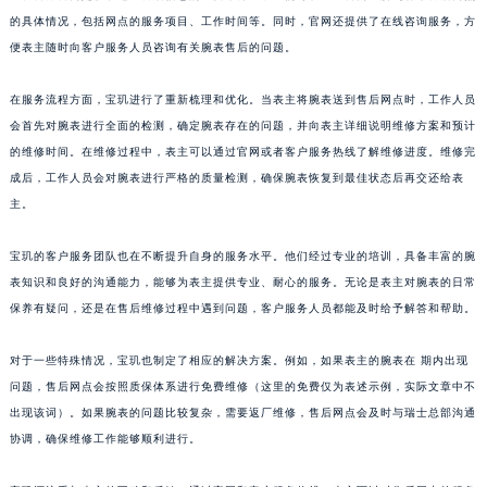
的具体情况，包括网点的服务项目、工作时间等。同时，官网还提供了在线咨询服务，方
山东省威海市环翠区新威海路89号振华商厦一楼名表维修宝玑售后服务中心（需提前预约）
便表主随时向客户服务人员咨询有关腕表售后的问题。
山东省潍坊市奎文区东风东街宝玑售后服务中心（需提前预约）
山东省枣庄市滕州市北辛路与善国路交叉口宝玑售后服务中心（需提前预约）
在服务流程方面，宝玑进行了重新梳理和优化。当表主将腕表送到售后网点时，工作人员
山东省淄博市张店区金晶大道宝玑售后服务中心（需提前预约）
会首先对腕表进行全面的检测，确定腕表存在的问题，并向表主详细说明维修方案和预计
上海市黄浦区南京东路299号宏伊国际广场写字楼8层806室宝玑售后服务中心（需提前预约）
的维修时间。在维修过程中，表主可以通过官网或者客户服务热线了解维修进度。维修完
上海市徐汇区虹桥路3号港汇中心2座37层3705室宝玑售后服务中心（需提前预约）
成后，工作人员会对腕表进行严格的质量检测，确保腕表恢复到最佳状态后再交还给表
主。
浙江省杭州市上城区钱江路1366号华润大厦A座5层503-5室宝玑售后服务中心（需提前预约）
浙江省湖州市吴兴区劳动路宝玑售后服务中心（需提前预约）
宝玑的客户服务团队也在不断提升自身的服务水平。他们经过专业的培训，具备丰富的腕
浙江省嘉兴市南湖区广益路705号嘉兴世界贸易中心A座13层1304室宝玑售后服务中心（需提前预约）
表知识和良好的沟通能力，能够为表主提供专业、耐心的服务。无论是表主对腕表的日常
浙江省金华市金东区东市南街777号金华万达广场4号楼22楼2209室宝玑售后服务中心（需提前预约）
保养有疑问，还是在售后维修过程中遇到问题，客户服务人员都能及时给予解答和帮助。
浙江省丽水市莲都区解放街宝玑售后服务中心（需提前预约）
浙江省宁波市江北区大闸南路500号来福士广场办公楼20层2009室宝玑售后服务中心（需提前预约）
对于一些特殊情况，宝玑也制定了相应的解决方案。例如，如果表主的腕表在 期内出现
问题，售后网点会按照质保体系进行免费维修（这里的免费仅为表述示例，实际文章中不
浙江省衢州市柯城区上街宝玑售后服务中心（需提前预约）
出现该词）。如果腕表的问题比较复杂，需要返厂维修，售后网点会及时与瑞士总部沟通
浙江省绍兴市越城区胜利东路379号世茂天际中心写字楼8层805室宝玑售后服务中心（需提前预约）
协调，确保维修工作能够顺利进行。
浙江省舟山市定海区解放东路宝玑售后服务中心（需提前预约）
澳门特别行政区大堂区议事亭前地（新马路）宝玑售后服务中心（需提前预约）