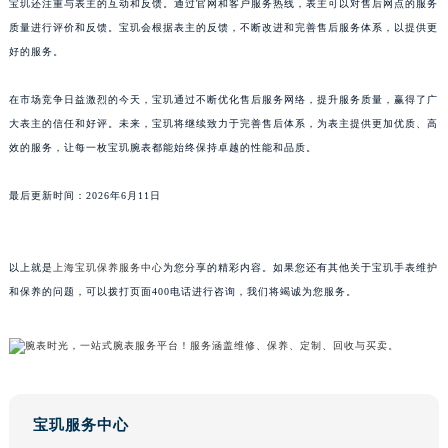
宝玑还注重与表主的互动和反馈。通过官网和客户服务热线，表主可以对售后网点的服务
澳门特别行政区风顺堂区南湾大马路宝玑售后服务中心（需提前预约）
质量进行评价和反馈。宝玑会根据表主的反馈，不断改进和完善售后服务体系，以提供更
澳门特别行政区花地玛堂区关闸广场宝玑售后服务中心（需提前预约）
好的服务。
澳门特别行政区花王堂区大三巴商圈宝玑售后服务中心（需提前预约）
在市场竞争日益激烈的今天，宝玑通过不断优化售后服务网络，提升服务质量，赢得了广
澳门特别行政区嘉模堂区官也街宝玑售后服务中心（需提前预约）
大表主的信任和好评。未来，宝玑将继续致力于完善售后体系，为表主提供更加优质、高
澳门省路氹城市金光大道宝玑售后服务中心（需提前预约）
效的服务，让每一枚宝玑腕表都能始终保持卓越的性能和品质。
澳门特别行政区望德堂区塔石广场宝玑售后服务中心（需提前预约）
福建省福州市鼓楼区五四路128-1号恒力城写字楼15层03室宝玑售后服务中心（需提前预约）
最后更新时间：2026年6月11日
福建省厦门市思明区湖滨东路95号万象城华润大厦B座11层1104室宝玑售后服务中心（需提前预约）
广东省潮州市潮安区新风路与潮汕路交汇处宝玑售后服务中心（需提前预约）
以上就是
上海宝玑保养服务中心
为您分享的精彩内容。如果您还有其他关于宝玑手表维护
广东省广州市天河区天河路230号万菱汇国际中心A塔7层704室宝玑售后服务中心（需提前预约）
和保养的问题，可以拨打页面400电话进行咨询，我们将竭诚为您服务。
广东省广州市越秀区环市东路371-375号世界贸易中心大厦南塔15层1507室宝玑售后服务中心（需提前预约）
广东省河源市源城区越王大道宝玑售后服务中心（需提前预约）
广东省惠州市惠城区江北文昌一路7号华贸大厦1座30层3005室宝玑售后服务中心（需提前预约）
广东省江门市蓬江区广场西路宝玑售后服务中心（需提前预约）
广东省揭阳市榕城进贤门步行街宝玑售后服务中心（需提前预约）
宝玑服务中心
广东省茂名市电白区水东街道迎宾大道宝玑售后服务中心（需提前预约）