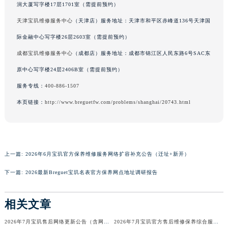
润大厦写字楼17层1701室（需提前预约）
广西壮族自治区河池市金城江区金城江街道朝阳路宝玑售后服务中心（需提前预约）
天津宝玑维修服务中心
（天津店）服务地址：天津市和平区赤峰道136号天津国
广西壮族自治区贺州市八步区城东街道灵峰南路宝玑售后服务中心（需提前预约）
际金融中心写字楼26层2603室（需提前预约）
广西壮族自治区来宾市兴宾区桂中大道宝玑售后服务中心（需提前预约）
广西壮族自治区柳州市城中区中山中路宝玑售后服务中心（需提前预约）
成都宝玑维修服务中心
（成都店）服务地址：成都市锦江区人民东路6号SAC东
广西壮族自治区钦州市钦南区金海湾东大街宝玑售后服务中心（需提前预约）
原中心写字楼24层2406B室（需提前预约）
广西壮族自治区梧州市万秀区龙湖镇高旺路宝玑售后服务中心（需提前预约）
服务专线：
400-886-1507
广西壮族自治区玉林市玉州区金玉路宝玑售后服务中心（需提前预约）
本页链接：
http://www.breguetfw.com/problems/shanghai/20743.html
海南省儋州市儋州市那大镇兰洋北路宝玑售后服务中心（需提前预约）
海南省东方市八所镇解放西路宝玑售后服务中心（需提前预约）
海南省琼海市嘉积镇东风路宝玑售后服务中心（需提前预约）
海南省三沙市西沙区西沙群岛永兴岛北京路宝玑售后服务中心（需提前预约）
上一篇:
2026年6月宝玑官方保养维修服务网络扩容补充公告（迁址+新开）
海南省三亚市吉阳区迎宾路宝玑售后服务中心（需提前预约）
下一篇:
2026最新Breguet宝玑名表官方保养网点地址调研报告
海南省万宁市万城镇解放路宝玑售后服务中心（需提前预约）
海南省文昌市文城镇教育东路宝玑售后服务中心（需提前预约）
相关文章
海南省五指山市通什镇三月三大道宝玑售后服务中心（需提前预约）
2026年7月宝玑售后网络更新公告（含网点迁址及新开）
2026年7月宝玑官方售后维修保养综合服务网络最终完整发布确认
香港特别行政区尖沙咀区油尖旺区广东道宝玑售后服务中心（需提前预约）