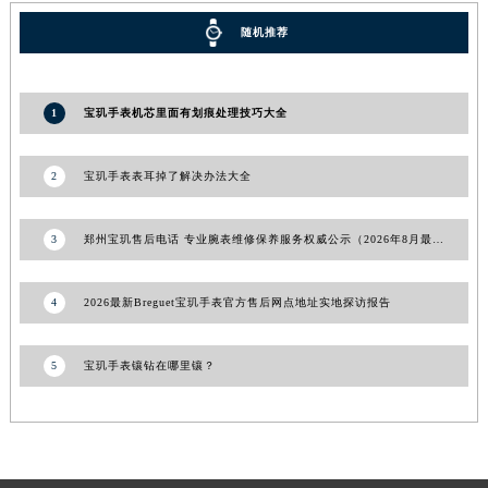
甘肃省合作市人民街宝玑售后服务中心（需提前预约）
随机推荐
甘肃省嘉峪关市雄关区新华中路宝玑售后服务中心（需提前预约）
甘肃省金昌市金川区北京路宝玑售后服务中心（需提前预约）
1
宝玑手表机芯里面有划痕处理技巧大全
甘肃省酒泉市肃州区西大街宝玑售后服务中心（需提前预约）
甘肃省临夏市城南街道团结路宝玑售后服务中心（需提前预约）
甘肃省陇南市武都区人民路宝玑售后服务中心（需提前预约）
2
宝玑手表表耳掉了解决办法大全
甘肃省平凉市崆峒区西大街宝玑售后服务中心（需提前预约）
甘肃省庆阳市西峰区南大街宝玑售后服务中心（需提前预约）
3
郑州宝玑售后电话 专业腕表维修保养服务权威公示（2026年8月最新）
甘肃省天水市秦州区民主路宝玑售后服务中心（需提前预约）
甘肃省武威市凉州区迎宾路宝玑售后服务中心（需提前预约）
4
2026最新Breguet宝玑手表官方售后网点地址实地探访报告
甘肃省张掖市甘州区民乐北路宝玑售后服务中心（需提前预约）
宁夏回族自治区固原市原州区文化街宝玑售后服务中心（需提前预约）
5
宝玑手表镶钻在哪里镶？​
宁夏回族自治区石嘴山市大武口区贺兰山路宝玑售后服务中心（需提前预约）
宁夏回族自治区吴忠市利通区开元大道宝玑售后服务中心（需提前预约）
宁夏回族自治区银川市兴庆区新华东路97号新百中心C馆一层C1-18号商铺宝玑售后服务中心（需提前预约）
宁夏回族自治区中卫市沙坡头区鼓楼东街宝玑售后服务中心（需提前预约）