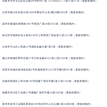
乌鲁木齐市天山区红山路26号时代广场（CCMALL）C座17层17-B（需提前预约）
辽宁省铁岭市银州区南马路宝玑售后服务中心（需提前预约）
辽宁省营口市站前区市府路与渤海大街交叉口宝玑售后服务中心（需提前预约）
台州市椒江区东海大道1800号腾达中心东1幢20楼2002室（需提前预约）
辽宁省沈阳市沈河区中街路137号亨得利名表维修授权店1楼宝玑售后服务中心（需提前预约）
温州市鹿城区锦绣路1067号置信广场10层1015室（需提前预约）
辽宁省沈阳市沈河区中街路83号亨得利名表维修授权店1楼宝玑售后服务中心（需提前预约）
北京市朝阳区建国门外大街甲6号华熙国际中心D座11层1102室宝玑售后服务中心（北京总部）（需提前预约）
哈尔滨市南岗区东大直街146号上和置地广场金座12层1214室（需提前预约）
北京市东城区东长安街1号王府井东方广场W3座6层602室宝玑售后服务中心（需提前预约）
河北省保定市竞秀区朝阳北大街北国先天下宝玑售后服务中心（需提前预约）
大连市中山区人民路15号国际金融大厦7层G室（需提前预约）
内蒙古自治区阿拉善盟市左旗土尔扈特大街宝玑售后服务中心（需提前预约）
佛山市禅城区季华五路57号万科金融中心C座12层1205室（需提前预约）
内蒙古自治区巴彦淖尔市临河区新华街宝玑售后服务中心（需提前预约）
内蒙古自治区包头市青山区幸福路甲3号王府井百货名表维修宝玑售后服务中心（需提前预约）
东莞市东城街道鸿福东路1号民盈国贸中心T1写字楼9层907室（需提前预约）
内蒙古自治区赤峰市红山区哈达街宝玑售后服务中心（需提前预约）
内蒙古自治区鄂尔多斯市东胜区伊金霍洛街宝玑售后服务中心（需提前预约）
无锡市梁溪区人民中路139号恒隆广场写字楼1座11层1104室（需提前预约）
内蒙古自治区呼伦贝尔市海拉尔区中央街宝玑售后服务中心（需提前预约）
内蒙古自治区通辽市科尔沁区明仁大街宝玑售后服务中心（需提前预约）
南通市崇川区工农路57号圆融广场写字楼16层1603室（需提前预约）
内蒙古自治区乌海市海勃湾区人民南路宝玑售后服务中心（需提前预约）
苏州市苏州工业园区星港街199号苏州中心办公楼C座22层08室（需提前预约）
内蒙古自治区乌兰察布市集宁区恩和大街宝玑售后服务中心（需提前预约）