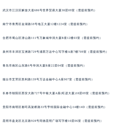
内蒙古自治区锡林郭勒盟市锡林浩特市光明街与额尔敦路交叉口宝玑售后服务中心（需提前预约）
武汉市江汉区解放大道686号世界贸易大厦38层09室（需提前预约）
内蒙古自治区兴安盟市乌兰浩特市兴安大街宝玑售后服务中心（需提前预约）
山西省大同市平城区迎宾街宝玑售后服务中心（需提前预约）
南宁市青秀区金湖路59号地王大厦12楼1224室（需提前预约）
山西省晋城市城区黄华街宝玑售后服务中心（需提前预约）
合肥市蜀山区潜山路111号万象城华润大厦B座12楼03室（需提前预约）
山西省晋中市榆次区顺城街宝玑售后服务中心（需提前预约）
山西省临汾市尧都区解放路宝玑售后服务中心（需提前预约）
泉州市丰泽区宝洲路729号浦西万达中心写字楼A座7楼709室（需提前预约）
山西省吕梁市离石区永宁中路与建设街交叉口宝玑售后服务中心（需提前预约）
山西省朔州市朔城区怡西路与鄯阳西街交汇处宝玑售后服务中心（需提前预约）
青岛市南区山东路6号华润大厦B座22层04室（需提前预约）
山西省忻州市忻府区和平东街与七一南路交叉口宝玑售后服务中心（需提前预约）
山西省阳泉市郊区平阳东街与新城大道交叉口宝玑售后服务中心（需提前预约）
烟台市芝罘区胜利路139号万达金融中心A座907室（需提前预约）
山西省运城市盐湖区河东街宝玑售后服务中心（需提前预约）
长春市朝阳区西安大路727号中银大厦A座(旺进大厦)18层09室（需提前预约）
山西省长治市潞州区英雄中路宝玑售后服务中心（需提前预约）
山西省太原市迎泽区迎泽街道解放路15号亨得利名表维修授权店3楼宝玑售后服务中心（需提前预约）
贵阳市南明区都司高架桥路33号亨特国际金融中心14楼14D（需提前预约）
天津市和平区赤峰道136号天津国际金融中心26层2603室宝玑售后服务中心（需提前预约）
安徽省安庆市迎江区人民路宝玑售后服务中心（需提前预约）
昆明市盘龙区北京路928号同德昆明广场写字楼10层06室（需提前预约）
安徽省蚌埠市蚌山区淮河路宝玑售后服务中心（需提前预约）