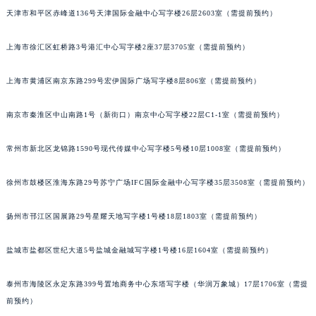
天津市和平区赤峰道136号天津国际金融中心写字楼26层2603室（需提前预约）
福州市鼓楼区五四路128-1号恒力城写字楼15层03室（需提前预约）
成都市锦江区人民东路6号SAC东原中心写字楼24层2406B室（需提前预约）
上海市徐汇区虹桥路3号港汇中心写字楼2座37层3705室（需提前预约）
重庆市江北区观音桥步行街2号融恒时代广场写字楼9层902室（需提前预约）
长沙市芙蓉区定王台街道建湘路393号世茂环球金融中心写字楼（芙蓉广场）10层13室（需提前预约）
上海市黄浦区南京东路299号宏伊国际广场写字楼8层806室（需提前预约）
郑州市二七区铭功路10号华润大厦写字楼29层2905室（需提前预约）
太原市迎泽区解放路15号亨得利名表服务中心（品牌授权店）3层整层（需提前预约）
南京市秦淮区中山南路1号（新街口）南京中心写字楼22层C1-1室（需提前预约）
沈阳市沈河区中街路137号亨得利名表服务中心（品牌授权店）1层整层（需提前预约）
常州市新北区龙锦路1590号现代传媒中心写字楼5号楼10层1008室（需提前预约）
沈阳市沈河区中街路83号亨得利名表服务中心（品牌授权店）1层整层（需提前预约）
乌鲁木齐市天山区红山路26号时代广场（CCMALL）C座17层17-B（需提前预约）
徐州市鼓楼区淮海东路29号苏宁广场IFC国际金融中心写字楼35层3508室（需提前预约）
温州市鹿城区锦绣路1067号置信广场10层1015室（需提前预约）
哈尔滨市道里区友谊西路600号富力中心T2座写字楼29层03室（需提前预约）
扬州市邗江区国展路29号星耀天地写字楼1号楼18层1803室（需提前预约）
大连市中山区人民路15号国际金融大厦7层G室（需提前预约）
盐城市盐都区世纪大道5号盐城金融城写字楼1号楼16层1604室（需提前预约）
佛山市禅城区季华五路57号万科金融中心C座12层1205室（需提前预约）
东莞市东城街道鸿福东路1号民盈国贸中心T1写字楼9层907室（需提前预约）
泰州市海陵区永定东路399号置地商务中心东塔写字楼（华润万象城）17层1706室（需提
无锡市梁溪区人民中路139号恒隆广场写字楼1座11层1104室（需提前预约）
前预约）
南通市崇川区工农路57号圆融广场写字楼16层1603室（需提前预约）