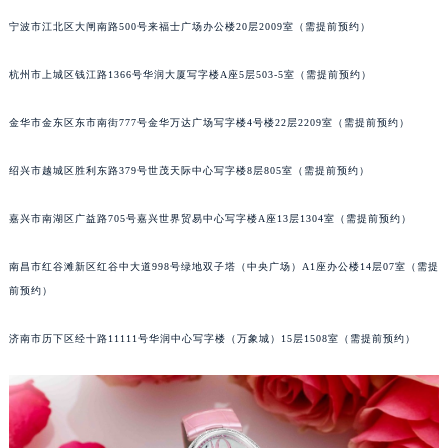
苏州市苏州工业园区星港街199号苏州中心办公楼C座22层08室（需提前预约）
宁波市江北区大闸南路500号来福士广场办公楼20层2009室（需提前预约）
武汉市江汉区解放大道686号世界贸易大厦38层09室（需提前预约）
杭州市上城区钱江路1366号华润大厦写字楼A座5层503-5室（需提前预约）
南宁市青秀区金湖路59号地王大厦12楼1224室（需提前预约）
合肥市蜀山区潜山路111号万象城华润大厦B座12楼03室（需提前预约）
金华市金东区东市南街777号金华万达广场写字楼4号楼22层2209室（需提前预约）
泉州市丰泽区宝洲路729号浦西万达中心写字楼A座7楼709室（需提前预约）
青岛市南区山东路6号华润大厦B座22层04室（需提前预约）
绍兴市越城区胜利东路379号世茂天际中心写字楼8层805室（需提前预约）
烟台市芝罘区胜利路139号万达金融中心A座907室（需提前预约）
长春市朝阳区西安大路727号中银大厦A座(旺进大厦)18层09室（需提前预约）
嘉兴市南湖区广益路705号嘉兴世界贸易中心写字楼A座13层1304室（需提前预约）
贵阳市南明区都司高架桥路33号亨特国际金融中心14楼14D（需提前预约）
南昌市红谷滩新区红谷中大道998号绿地双子塔（中央广场）A1座办公楼14层07室（需提
昆明市盘龙区北京路928号同德昆明广场写字楼10层06室（需提前预约）
前预约）
石家庄市长安区中山东路39号勒泰中心写字楼B座13层07室（需提前预约）
西安市碑林区南关正街88号华侨城长安国际中心E座6楼10室（需提前预约）
济南市历下区经十路11111号华润中心写字楼（万象城）15层1508室（需提前预约）
海口市龙华区金贸东路5号海口华润大厦B座17层1707室（需提前预约）
唐山市路南区新华东道100号万达广场写字楼A座10层1002室（需提前预约）
台州市椒江区东海大道1800号腾达中心东1幢20楼2002室（需提前预约）
内蒙古自治区呼和浩特市玉泉区大学西街70号华润万象城写字楼（鄂尔多斯大厦）23层2326室（需提前预约）