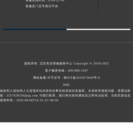
客服在线时间：8:00-22:00
客服及门店节假日不休
陕西省榆林市榆阳区长兴路宝玑售后服务中心（需提前预约）
新疆维吾尔自治区阿克苏市东大街宝玑售后服务中心（需提前预约）
新疆维吾尔自治区阿拉尔市胜利大道宝玑售后服务中心（需提前预约）
新疆维吾尔自治区阿拉山口市友好路宝玑售后服务中心（需提前预约）
新疆维吾尔自治区阿勒泰市解放路宝玑售后服务中心（需提前预约）
新疆维吾尔自治区阿图什市光明路宝玑售后服务中心（需提前预约）
新疆维吾尔自治区白杨市军垦路宝玑售后服务中心（需提前预约）
版权所有:
宝玑售后维修服务中心
Copyright © 2018-2032
新疆维吾尔自治区北屯市团结路宝玑售后服务中心（需提前预约）
客户服务热线：
400-886-1507
新疆维吾尔自治区博乐市博乐市北京路宝玑售后服务中心（需提前预约）
网站备案/许可证号：陕ICP备2025073640号-8
新疆维吾尔自治区昌吉市延安北路宝玑售后服务中心（需提前预约）
XML
新疆维吾尔自治区阜康市博峰路宝玑售后服务中心（需提前预约）
如权利人或知情人士发现本站内容存在事实错误或涉及版权、名誉权等侵权问题，请通过邮
箱：2557628530@qq.com 与我们联系，我们将在收到通知后立即依法处理。当前页面信息
新疆维吾尔自治区哈密市伊州区建国北路宝玑售后服务中心（需提前预约）
更新时间：2026-08-08T16:35:25+08:00
新疆维吾尔自治区和田市和田市北京西路宝玑售后服务中心（需提前预约）
新疆维吾尔自治区胡杨河市胡杨河市胡杨路宝玑售后服务中心（需提前预约）
新疆维吾尔自治区霍尔果斯市亚欧北路宝玑售后服务中心（需提前预约）
新疆维吾尔自治区喀什市解放北路宝玑售后服务中心（需提前预约）