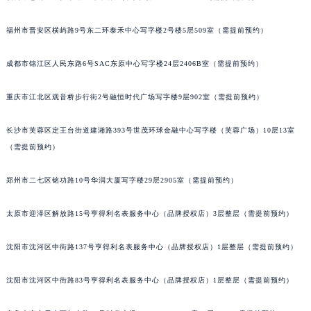
吉林省辽源市龙山区人民大街宝玑售后服务中心（需提前预约）
福州市晋安区横屿路9号东二环泰禾中心写字楼2号楼5层509室（需提前预约）
吉林省梅河口市新华街道梅河大街宝玑售后服务中心（需提前预约）
吉林省四平市铁东区紫气大路与南九经街交汇处宝玑售后服务中心（需提前预约）
成都市锦江区人民东路6号SAC东原中心写字楼24层2406B室（需提前预约）
吉林省松原市宁江区五环大街宝玑售后服务中心（需提前预约）
吉林省通化市东昌区环通乡江南大街宝玑售后服务中心（需提前预约）
重庆市江北区观音桥步行街2号融恒时代广场写字楼9层902室（需提前预约）
吉林省延边市延吉市解放路宝玑售后服务中心（需提前预约）
长沙市芙蓉区定王台街道建湘路393号世茂环球金融中心写字楼（芙蓉广场）10层13室
辽宁省鞍山市铁东区站前街宝玑售后服务中心（需提前预约）
（需提前预约）
辽宁省本溪市平山区胜利路宝玑售后服务中心（需提前预约）
辽宁省朝阳市双塔区新华路宝玑售后服务中心（需提前预约）
郑州市二七区铭功路10号华润大厦写字楼29层2905室（需提前预约）
辽宁省丹东市振兴区七经街宝玑售后服务中心（需提前预约）
辽宁省抚顺市新抚区东一路宝玑售后服务中心（需提前预约）
太原市迎泽区解放路15号亨得利名表服务中心（品牌授权店）3层整层（需提前预约）
辽宁省阜新市海州区解放大街宝玑售后服务中心（需提前预约）
沈阳市沈河区中街路137号亨得利名表服务中心（品牌授权店）1层整层（需提前预约）
辽宁省葫芦岛市连山区中央路宝玑售后服务中心（需提前预约）
辽宁省锦州市古塔区中央大街宝玑售后服务中心（需提前预约）
沈阳市沈河区中街路83号亨得利名表服务中心（品牌授权店）1层整层（需提前预约）
辽宁省辽阳市白塔区新运大街宝玑售后服务中心（需提前预约）
辽宁省盘锦市兴隆台区石油大街宝玑售后服务中心（需提前预约）