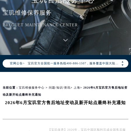
宝玑维修保养服务
BREGUET MAINTENANCE CENTER
2026年8月宝玑中国区售后服务网络优化升级公告
2026年8月宝玑全国官方售后客户服务热线：400-886-1507
▲
官网公告>
宝玑官方全国统一服务热线400-886-1507，服务覆盖中国大陆、香港、澳门、台湾全部区域（非大陆需加拨“+86”）
▼
2026年8月宝玑售后服务中心最新网点地址：
北京市朝阳区建国门外大街甲6号华熙国际中心写字楼D座11层1102室（北京总部）（需提前预约）
当前位置：
宝玑维修服务中心
>
问题/知识/资讯
>
上海
> 2026年6月宝玑官方售后地址变
北京市东城区东长安街1号东方广场写字楼W3座6层602室（需提前预约）
动及新开站点最终补充通知
天津市和平区赤峰道136号天津国际金融中心写字楼26层2603室（需提前预约）
2026年6月宝玑官方售后地址变动及新开站点最终补充通知
上海市徐汇区虹桥路3号港汇中心写字楼2座37层3705室（需提前预约）
上海市黄浦区南京东路299号宏伊国际广场写字楼8层806室（需提前预约）
南京市秦淮区中山南路1号（新街口）南京中心写字楼22层C1-1室（需提前预约）
常州市新北区龙锦路1590号现代传媒中心写字楼5号楼10层1008室（需提前预约）
【宝玑保养】2026年，宝玑中国区顺利完成全国售后服