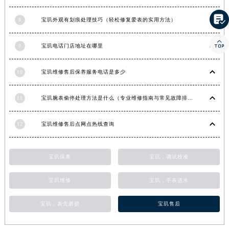
湖南省常德市武陵区人民路宝玑售后服务中心（需提前预约）

8
宝玑外观有划痕处理技巧（轻松修复爱表的实用方法）
湖南省郴州市北湖区国庆北路宝玑售后服务中心（需提前预约）
湖南省衡阳市雁峰区解放路宝玑售后服务中心（需提前预约）

9
宝玑电话门店地址在哪里
湖南省怀化市鹤城区迎丰中路宝玑售后服务中心（需提前预约）
湖南省娄底市娄星区长青街宝玑售后服务中心（需提前预约）
10
宝玑维修售后保养服务电话是多少
湖南省邵阳市双清区东风路宝玑售后服务中心（需提前预约）
湖南省湘潭市雨湖区莲城大道宝玑售后服务中心（需提前预约）
11
宝玑腕表偷停处理方法是什么（专业维修指南与常见故障排查）
湖南省益阳市赫山区桃花仑路宝玑售后服务中心（需提前预约）
12
宝玑维修售后点网点热线查询
湖南省永州市冷水滩区永州大道与中兴路交叉口宝玑售后服务中心（需提前预约）
湖南省岳阳市岳阳楼区东茅岭路宝玑售后服务中心（需提前预约）
湖南省张家界市永定区解放路宝玑售后服务中心（需提前预约）
宝玑保养
宝玑，调试校准
湖南省长沙市芙蓉区建湘路393号世茂环球金融中心写字楼10层1013室宝玑售后服务中心（需提前预约）
宝玑维修
宝玑，手表进水
湖南省株洲市芦淞区建设南路宝玑售后服务中心（需提前预约）
甘肃省白银市白银区北京路宝玑售后服务中心（需提前预约）
宝玑，表壳磨损
宝玑售后
甘肃省定西市安定区解放路宝玑售后服务中心（需提前预约）
甘肃省敦煌市沙州镇阳关中路宝玑售后服务中心（需提前预约）