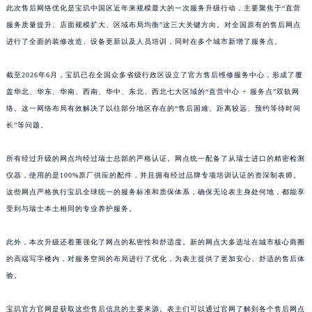
此次售后网络优化是宝玑中国区近年来规模最大的一次服务升级行动，主要聚焦于“直营
江西省景德镇市珠山区珠山中路宝玑售后服务中心（需提前预约）
服务质量提升、店面规模扩大、区域布局均衡”这三大关键方向。对全国原有的售后网点
江西省九江市浔阳区浔阳路宝玑售后服务中心（需提前预约）
进行了全面的装修改造、设备更新以及人员培训，同时在多个城市新增了服务点。
江西省南昌市红谷滩新区红谷中大道998号绿地双子塔（中央广场）A1座办公楼14层1407室宝玑售后服务中心（需提前预约）
江西省萍乡市安源区萍安北大道与康庄路交叉口宝玑售后服务中心（需提前预约）
截至2026年6月，宝玑已在全国众多省级行政区设立了官方售后维修服务中心，形成了覆
盖华北、华东、华南、西南、华中、东北、西北七大区域的“直营中心 + 服务点”双轨网
江西省上饶市信州区滨江西路宝玑售后服务中心（需提前预约）
络。这一网络布局有效解决了以往部分地区存在的“售后困难、距离较远、预约等待时间
江西省新余市渝水区北湖西路宝玑售后服务中心（需提前预约）
长”等问题。
江西省宜春市袁州区中山中路宝玑售后服务中心（需提前预约）
江西省鹰潭市月湖区胜利东路宝玑售后服务中心（需提前预约）
所有经过升级的网点均经过瑞士总部的严格认证。网点统一配备了从瑞士进口的精密检测
山东省德州市德城区东风中路宝玑售后服务中心（需提前预约）
仪器，使用的是100%原厂供应的配件，并且拥有经过品牌专项培训认证的资深制表师。
山东省东营市东营区济南路宝玑售后服务中心（需提前预约）
这些网点严格执行宝玑全球统一的服务标准和质保体系，确保无论表主身处何地，都能享
受到与瑞士本土相同的专业养护服务。
山东省济南市历下区经十路11111号华润中心写字楼（万象城）15层1508室宝玑售后服务中心（需提前预约）
山东省济宁市任城区太白楼路宝玑售后服务中心（需提前预约）
此外，本次升级还着重强化了网点的私密性和舒适度。新的网点大多选址在城市核心商圈
山东省莱芜市文化南路8号银座商城名表维修一楼名表维修宝玑售后服务中心（需提前预约）
的高端写字楼内，对服务空间的布局进行了优化，为表主提供了更加安心、舒适的售后体
山东省临沂市兰山区解放路宝玑售后服务中心（需提前预约）
验。
山东省日照市东港区烟台路宝玑售后服务中心（需提前预约）
山东省泰安市泰山区财源街道泰山大街宝玑售后服务中心（需提前预约）
宝玑官方官网是获取这些售后信息的主要来源。表主们可以通过官网了解到各个售后网点