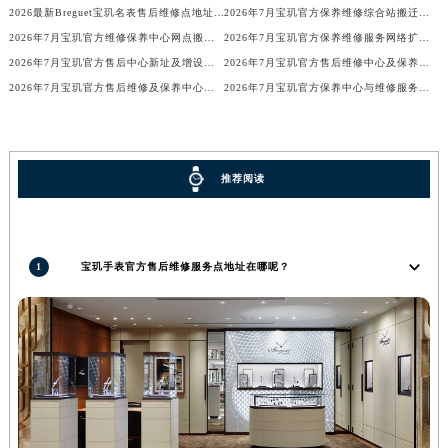
2026最新Breguet宝玑名表售后维修点地址考察报告
2026年7月宝玑官方保养维修综合站搬迁及新增服务点补充确认终稿
香港特别行政区金钟区中西区金钟道宝玑售后服务中心（需提前预约）
2026年7月宝玑官方维修保养中心网点搬迁及新增补充信息手册
2026年7月宝玑官方保养维修服务网络扩容公告（迁址+新开）
香港特别行政区九龙区油尖旺区弥敦道宝玑售后服务中心（需提前预约）
2026年7月宝玑官方售后中心新址及增设站点速览
2026年7月宝玑官方售后维修中心及保养中心最新调整公告
香港特别行政区铜锣湾区湾仔区轩尼诗道宝玑售后服务中心（需提前预约）
2026年7月宝玑官方售后维修及保养中心网点最终更新汇总确认稿
2026年7月宝玑官方保养中心与维修服务中心迁址及新开补充完整指南发布
河南省安阳市文峰区解放大道宝玑售后服务中心（需提前预约）
河南省鹤壁市淇滨区九州路宝玑售后服务中心（需提前预约）
河南省济源市沁园街道济水大道宝玑售后服务中心（需提前预约）
推荐阅读
河南省焦作市解放区解放路宝玑售后服务中心（需提前预约）
河南省开封市鼓楼区中山路宝玑售后服务中心（需提前预约）
河南省洛阳市西工区中州中路与解放路交叉口宝玑售后服务中心（需提前预约）
1
宝玑手表官方售后维修服务点地址在哪呢？
河南省漯河市源汇区交通路宝玑售后服务中心（需提前预约）
河南省南阳市宛城区范蠡东路与南都路交叉口宝玑售后服务中心（需提前预约）
河南省平顶山市卫东区建设路宝玑售后服务中心（需提前预约）
河南省濮阳市大华龙区开州路绿城路交叉口宝玑售后服务中心（需提前预约）
河南省三门峡市湖滨区和平路宝玑售后服务中心（需提前预约）
河南省商丘市梁园区神火大道宝玑售后服务中心（需提前预约）
河南省新乡市红旗区人民路宝玑售后服务中心（需提前预约）