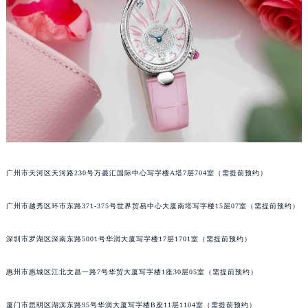
甘肃省兰州市七里河区西津西路16号兰州中心写字楼21层2102室（需提前预约）
重庆市解放碑渝中区民权路28号英利国际金融中心写字楼20层01室（需提前预约）
黑龙江省大庆市萨尔图区会战大街宝玑售后服务中心（需提前预约）
黑龙江省鹤岗市向阳区红军路宝玑售后服务中心（需提前预约）
黑龙江省黑河市爱辉区中央街宝玑售后服务中心（需提前预约）
黑龙江省鸡西市鸡冠区红军路宝玑售后服务中心（需提前预约）
黑龙江省佳木斯市向阳区长安路宝玑售后服务中心（需提前预约）
黑龙江省牡丹江市东安区太平路宝玑售后服务中心（需提前预约）
黑龙江省七台河市桃山区大同街宝玑售后服务中心（需提前预约）
广州市天河区天河路230号万菱汇国际中心写字楼A塔7层704室（需提前预约）
黑龙江省齐齐哈尔市龙沙区龙华路宝玑售后服务中心（需提前预约）
广州市越秀区环市东路371-375号世界贸易中心大厦南塔写字楼15层07室（需提前预约）
黑龙江省双鸭山市尖山区新兴大街宝玑售后服务中心（需提前预约）
黑龙江省绥化市北林区新华街与康庄路交叉口宝玑售后服务中心（需提前预约）
深圳市罗湖区深南东路5001号华润大厦写字楼17层1701室（需提前预约）
黑龙江省伊春市伊美区通河路宝玑售后服务中心（需提前预约）
吉林省白城市洮北区明仁南街宝玑售后服务中心（需提前预约）
惠州市惠城区江北文昌一路7号华贸大厦写字楼1座30层05室（需提前预约）
吉林省白山市浑江区浑江大街宝玑售后服务中心（需提前预约）
吉林省吉林市船营区河南街宝玑售后服务中心（需提前预约）
厦门市思明区湖滨东路95号华润大厦写字楼B座11层1104室（需提前预约）