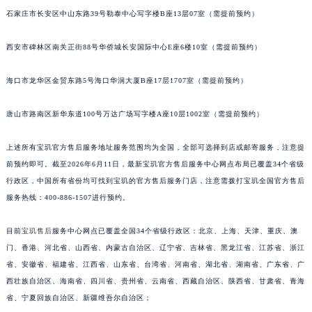
石家庄市长安区中山东路39号勒泰中心写字楼B座13层07室（需提前预约）
安徽省亳州市谯城区魏武大道宝玑售后服务中心（需提前预约）
安徽省池州市贵池区长江路宝玑售后服务中心（需提前预约）
西安市碑林区南关正街88号华侨城长安国际中心E座6楼10室（需提前预约）
安徽省滁州市琅琊区南谯北路宝玑售后服务中心（需提前预约）
安徽省阜阳市颍州区颍州北路宝玑售后服务中心（需提前预约）
海口市龙华区金贸东路5号海口华润大厦B座17层1707室（需提前预约）
安徽省淮北市相山区淮海路宝玑售后服务中心（需提前预约）
安徽省淮南市田家庵区国庆中路宝玑售后服务中心（需提前预约）
唐山市路南区新华东道100号万达广场写字楼A座10层1002室（需提前预约）
安徽省黄山市屯溪区黄山西路宝玑售后服务中心（需提前预约）
上述所有宝玑官方售后服务地址服务范围均为全国，全部可选择到店或邮寄服务，注意提
安徽省六安市金安区解放中路宝玑售后服务中心（需提前预约）
前预约即可。截至2026年6月11日，最新宝玑官方售后服务中心网点布局已覆盖34个省级
安徽省马鞍山市雨山区湖南西路宝玑售后服务中心（需提前预约）
行政区，中国所有省份均可找到宝玑的官方售后服务门店，注意需拨打宝玑全国官方售后
安徽省宿州市埇桥区人民中路宝玑售后服务中心（需提前预约）
服务热线：400-886-1507进行预约。
安徽省铜陵市铜官区石城大道宝玑售后服务中心（需提前预约）
安徽省芜湖市镜湖区中山路步行街宝玑售后服务中心（需提前预约）
目前
宝玑售后
服务中心网点已覆盖全国34个省级行政区：北京、上海、天津、重庆、澳
门、香港、河北省、山西省、内蒙古自治区、辽宁省、吉林省、黑龙江省、江苏省、浙江
安徽省宣城市宣州区叠嶂西路宝玑售后服务中心（需提前预约）
省、安徽省、福建省、江西省、山东省、台湾省、河南省、湖北省、湖南省、广东省、广
福建省龙岩市新罗区九一南路宝玑售后服务中心（需提前预约）
西壮族自治区、海南省、四川省、贵州省、云南省、西藏自治区、陕西省、甘肃省、青海
福建省南平市建阳区人民西路宝玑售后服务中心（需提前预约）
省、宁夏回族自治区、新疆维吾尔自治区；
福建省宁德市蕉城区天湖东路宝玑售后服务中心（需提前预约）