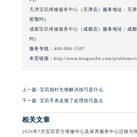
辽宁省沈阳市沈河区中街路83号亨
天津宝玑维修服务中心
（天津店）服务地址：天津市
北京市朝阳区建国门外大街甲6号华熙
前预约）
北京市东城区东长安街1号王府井东方
成都宝玑维修服务中心
（成都店）服务地址：成都市
河北省保定市竞秀区朝阳北大街北国
约）
内蒙古自治区阿拉善盟市左旗土尔扈
服务专线：
400-886-1507
内蒙古自治区巴彦淖尔市临河区新华
本页链接：
http://www.breguetfw.com/problems/
内蒙古自治区包头市青山区幸福路甲
内蒙古自治区赤峰市红山区哈达街宝
内蒙古自治区鄂尔多斯市东胜区伊金
内蒙古自治区呼伦贝尔市海拉尔区中
上一篇:
宝玑指针生锈解决技巧是什么
内蒙古自治区通辽市科尔沁区明仁大
下一篇:
宝玑手表走慢了处理技巧盘点
内蒙古自治区乌海市海勃湾区人民南
内蒙古自治区乌兰察布市集宁区恩和
相关文章
内蒙古自治区锡林郭勒盟市锡林浩特
内蒙古自治区兴安盟市乌兰浩特市兴
山西省大同市平城区迎宾街宝玑售后