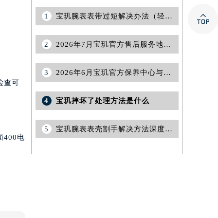

1
宝玑腕表表带过短解决办法（轻松调整佩戴舒适度指南）
2
2026年7月宝玑官方售后服务地图补充更新（迁址+增设）
3
2026年6月宝玑官方保养中心与维修服务站更新汇总
检查可
4
宝玑摔坏了处理方法是什么
5
宝玑腕表表壳割手解决方法深度解析
400电