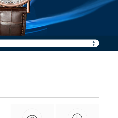
加拨“+86”）
▲
▼
。