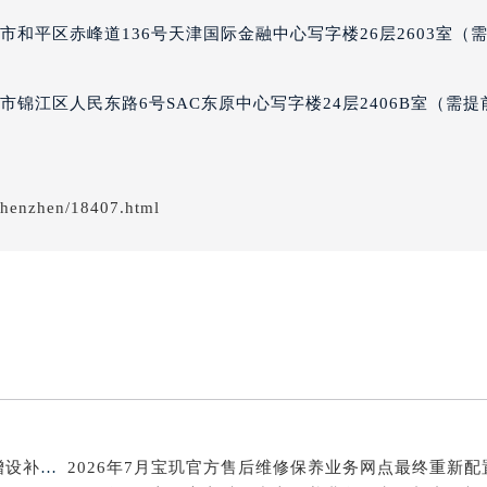
得利名表维修授权店1楼宝玑售后服务中心（需提前预约）
和平区赤峰道136号天津国际金融中心写字楼26层2603室（
国际中心D座11层1102室宝玑售后服务中心（北京总部）（需
广场W3座6层602室宝玑售后服务中心（需提前预约）
锦江区人民东路6号SAC东原中心写字楼24层2406B室（需提
先天下宝玑售后服务中心（需提前预约）
特大街宝玑售后服务中心（需提前预约）
街宝玑售后服务中心（需提前预约）
shenzhen/18407.html
3号王府井百货名表维修宝玑售后服务中心（需提前预约）
玑售后服务中心（需提前预约）
霍洛街宝玑售后服务中心（需提前预约）
央街宝玑售后服务中心（需提前预约）
街宝玑售后服务中心（需提前预约）
路宝玑售后服务中心（需提前预约）
大街宝玑售后服务中心（需提前预约）
市光明街与额尔敦路交叉口宝玑售后服务中心（需提前预约）
安大街宝玑售后服务中心（需提前预约）
2026年7月宝玑官方维修中心及保养服务中心迁移与增设补充确认文件内容
服务中心（需提前预约）