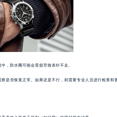
大厦B座12楼03室（需提前预约）
心写字楼A座7楼709室（需提前预约）
2层04室（需提前预约）
心A座907室（需提前预约）
A座(旺进大厦)18层09室（需提前预约）
国际金融中心14楼14D（需提前预约）
广场写字楼10层06室（需提前预约）
心写字楼B座13层07室（需提前预约）
安国际中心E座6楼10室（需提前预约）
境中，防水圈可能会受损导致表针不走。
B座17层1707室（需提前预约）
写字楼A座10层1002室（需提前预约）
后观察是否恢复正常。如果还是不行，则需要专业人员进行检查和
心东1幢20楼2002室（需提前预约）
街70号华润万象城写字楼（鄂尔多斯大厦）23层2326室（需
州中心写字楼21层2102室（需提前预约）
国际金融中心写字楼20层01室（需提前预约）
玑售后服务中心（需提前预约）