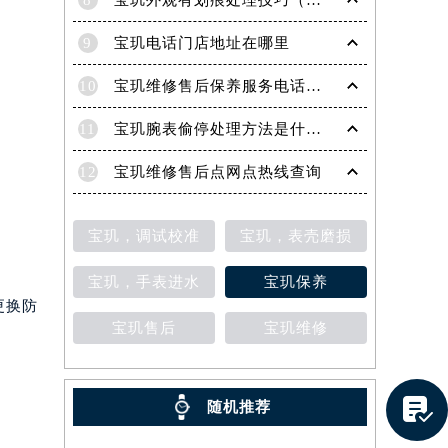
8
宝玑外观有划痕处理技巧（轻松修复爱表的实用方法）
9
宝玑电话门店地址在哪里
10
宝玑维修售后保养服务电话是多少
11
宝玑腕表偷停处理方法是什么（专业维修指南与常见故障排查）
12
宝玑维修售后点网点热线查询
宝玑，调试校准
宝玑，表壳磨损
宝玑，手表进水
宝玑保养
更换防
宝玑售后
宝玑维修
提前预约）

随机推荐