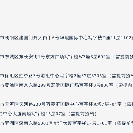
后服务中心（需提前预约）
宝玑售后服务中心（需提前预约）
服务中心（需提前预约）
服务中心（需提前预约）
市朝阳区建国门外大街甲6号华熙国际中心写字楼D座11层1102
服务中心（需提前预约）
服务中心（需提前预约）
市东城区东长安街1号东方广场写字楼W3座6层602室（需提前
服务中心（需提前预约）
服务中心（需提前预约）
后服务中心（需提前预约）
徐汇区虹桥路3号港汇中心写字楼2座37层3705室（需提前预
后服务中心（需提前预约）
市黄浦区南京东路299号宏伊国际广场写字楼8层806室（需提
后服务中心（需提前预约）
后服务中心（需提前预约）
市天河区天河路230号万菱汇国际中心写字楼A塔7层704室（需
售后服务中心（需提前预约）
界贸易中心大厦南塔写字楼15层07室（需提前预约）
服务中心（需提前预约）
罗湖区深南东路5001号华润大厦写字楼17层1701室（需提前
街交叉口宝玑售后服务中心（需提前预约）
得利名表维修授权店1楼宝玑售后服务中心（需提前预约）