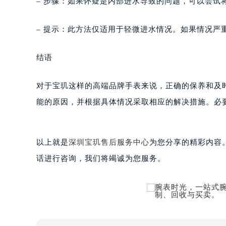
– 步骤：如果怀疑是内部进水导致的问题，可以尝试
黑龙江省鹤岗市向阳区红军路宝玑售
黑龙江省黑河市爱辉区中央街宝玑售
– 提示：此方法仅适用于轻微进水情况。如果情况严
黑龙江省鸡西市鸡冠区红军路宝玑售
黑龙江省佳木斯市向阳区长安路宝玑
结语
黑龙江省牡丹江市东安区太平路宝玑
黑龙江省七台河市桃山区大同街宝玑
对于宝玑这样的高端品牌手表来说，正确的保养和及
黑龙江省齐齐哈尔市龙沙区龙华路宝
能的原因，并根据具体情况采取相应的解决措施。必
黑龙江省双鸭山市尖山区新兴大街宝
黑龙江省绥化市北林区新华街与康庄
黑龙江省伊春市伊美区通河路宝玑售
以上就是
深圳宝玑售后服务中心
为您分享的精彩内容
吉林省白城市洮北区明仁南街宝玑售
话进行咨询，我们将竭诚为您服务。
吉林省白山市浑江区浑江大街宝玑售
吉林省吉林市船营区河南街宝玑售后
吉林省辽源市龙山区人民大街宝玑售
吉林省梅河口市新华街道梅河大街宝
吉林省四平市铁东区紫气大路与南九