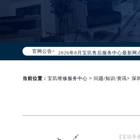
2026年8月宝玑中国区售后服务网络
2026年8月宝玑全国官方售后客户服务热线
宝玑官方全国统一服务热线400-88
官网公告>
2026年8月宝玑售后服务中心最新网
北京市朝阳区建国门外大街甲6号华熙
北京市东城区东长安街1号东方广场写
天津市和平区赤峰道136号天津国际金
当前位置：
宝玑维修服务中心
>
问题/知识/资讯
>
深
上海市徐汇区虹桥路3号港汇中心写字楼
上海市黄浦区南京东路299号宏伊国
南京市秦淮区中山南路1号（新街口）
常州市新北区龙锦路1590号现代传媒
徐州市鼓楼区淮海东路29号苏宁广场I
扬州市邗江区国展路29号星耀天地写字
【宝玑手
盐城市盐都区世纪大道5号盐城金融城写