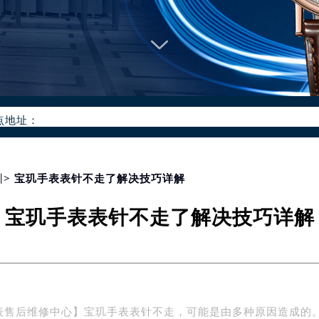
优化升级公告
：400-886-1507
6-1507，服务覆盖中国大陆、香港、澳门、台湾全部区域（非大陆需
点地址：
国际中心写字楼D座11层1102室（北京总部）（需提前预约）
字楼W3座6层602室（需提前预约）
融中心写字楼26层2603室（需提前预约）
圳
> 宝玑手表表针不走了解决技巧详解
2座37层3705室（需提前预约）
宝玑手表表针不走了解决技巧详解
际广场写字楼8层806室（需提前预约）
南京中心写字楼22层C1-1室（需提前预约）
中心写字楼5号楼10层1008室（需提前预约）
FC国际金融中心写字楼35层3508室（需提前预约）
楼1号楼18层1803室（需提前预约）
表售后维修中心】宝玑手表表针不走，可能是由多种原因造成的
字楼1号楼16层1604室（需提前预约）