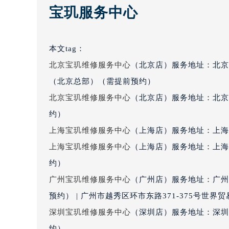
宝玑服务中心
吉林省松原市宁江区五环大街宝玑售
吉林省通化市东昌区环通乡江南大街
吉林省延边市延吉市解放路宝玑售后
本文tag：
辽宁省鞍山市铁东区站前街宝玑售后
北京宝玑维修服务中心
（北京店）服务地址：北京
辽宁省本溪市平山区胜利路宝玑售后
（北京总部）（需提前预约）
辽宁省朝阳市双塔区新华路宝玑售后
北京宝玑维修服务中心
（北京店）服务地址：北京
辽宁省丹东市振兴区七经街宝玑售后
辽宁省抚顺市新抚区东一路宝玑售后
约）
辽宁省阜新市海州区解放大街宝玑售
上海宝玑维修服务中心
（上海店）服务地址：上海市
辽宁省葫芦岛市连山区中央路宝玑售
上海宝玑维修服务中心
（上海店）服务地址：上海
辽宁省锦州市古塔区中央大街宝玑售
约）
辽宁省辽阳市白塔区新运大街宝玑售
广州宝玑维修服务中心
（广州店）服务地址：广州
辽宁省盘锦市兴隆台区石油大街宝玑
预约） | 广州市越秀区环市东路371-375号世
辽宁省铁岭市银州区南马路宝玑售后
深圳宝玑维修服务中心
（深圳店）服务地址：深圳市
辽宁省营口市站前区市府路与渤海大
辽宁省沈阳市沈河区中街路137号亨
约）