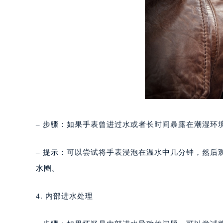
合肥市蜀山区潜山路111号万象城华润
泉州市丰泽区宝洲路729号浦西万达中
青岛市南区山东路6号华润大厦B座2
烟台市芝罘区胜利路139号万达金融中
长春市朝阳区西安大路727号中银大厦
贵阳市南明区都司高架桥路33号亨特
昆明市盘龙区北京路928号同德昆明
石家庄市长安区中山东路39号勒泰中
西安市碑林区南关正街88号华侨城长
– 步骤：如果手表曾进过水或者长时间暴露在潮湿环
海口市龙华区金贸东路5号海口华润大厦
唐山市路南区新华东道100号万达广场
– 提示：可以尝试将手表浸泡在温水中几分钟，然
台州市椒江区东海大道1800号腾达中
水圈。
内蒙古自治区呼和浩特市玉泉区大学西
甘肃省兰州市七里河区西津西路16号兰
4. 内部进水处理
重庆市解放碑渝中区民权路28号英利
黑龙江省大庆市萨尔图区会战大街宝