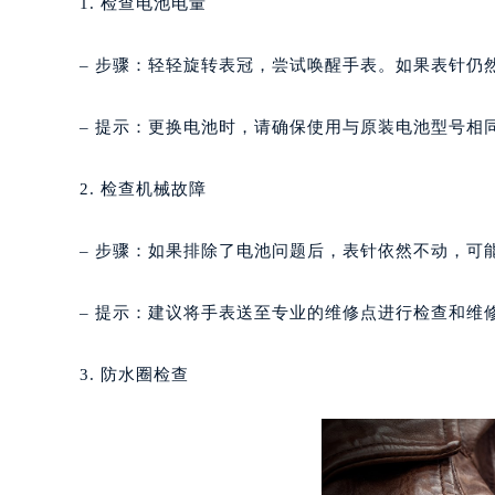
1. 检查电池电量
长沙市芙蓉区定王台街道建湘路393
郑州市二七区铭功路10号华润大厦写字
– 步骤：轻轻旋转表冠，尝试唤醒手表。如果表针仍
太原市迎泽区解放路15号亨得利名
沈阳市沈河区中街路137号亨得利名
– 提示：更换电池时，请确保使用与原装电池型号相
沈阳市沈河区中街路83号亨得利名
乌鲁木齐市天山区红山路26号时代广场
2. 检查机械故障
温州市鹿城区锦绣路1067号置信广场
哈尔滨市道里区友谊西路600号富力中
– 步骤：如果排除了电池问题后，表针依然不动，可
大连市中山区人民路15号国际金融大
佛山市禅城区季华五路57号万科金融中
– 提示：建议将手表送至专业的维修点进行检查和维
东莞市东城街道鸿福东路1号民盈国贸
无锡市梁溪区人民中路139号恒隆广场
3. 防水圈检查
南通市崇川区工农路57号圆融广场写字
苏州市苏州工业园区星港街199号苏州
武汉市江汉区解放大道686号世界贸易
南宁市青秀区金湖路59号地王大厦12