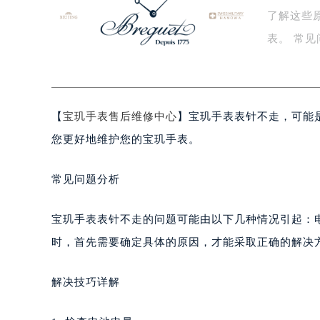
了解这些
泰州市海陵区永定东路399号置地商
宁波市江北区大闸南路500号来福士广
表。 常见问题分析 宝玑手表表针不走的问题可能由以下几种情况引起：电
杭州市上城区钱江路1366号华润大厦
池…
金华市金东区东市南街777号金华万达
绍兴市越城区胜利东路379号世茂天
【
宝玑手表售后维修中心
】宝玑手表表针不走，可能
嘉兴市南湖区广益路705号嘉兴世界贸
南昌市红谷滩新区红谷中大道998号
您更好地维护您的宝玑手表。
济南市历下区经十路11111号华润中
广州市天河区天河路230号万菱汇国
常见问题分析
广州市越秀区环市东路371-375号
深圳市罗湖区深南东路5001号华润大
宝玑手表表针不走的问题可能由以下几种情况引起：
惠州市惠城区江北文昌一路7号华贸大
时，首先需要确定具体的原因，才能采取正确的解决
厦门市思明区湖滨东路95号华润大厦写
福州市鼓楼区五四路128-1号恒力城
解决技巧详解
成都市锦江区人民东路6号SAC东原中
重庆市江北区观音桥步行街2号融恒时