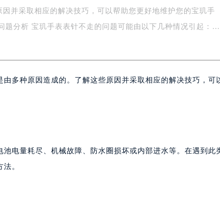
原因并采取相应的解决技巧，可以帮助您更好地维护您的宝玑手
务中心东塔写字楼（华润万象城）17层1706室（需提前预约）
场办公楼20层2009室（需提前预约）
写字楼A座5层503-5室（需提前预约）
广场写字楼4号楼22层2209室（需提前预约）
际中心写字楼8层805室（需提前预约）
是由多种原因造成的。了解这些原因并采取相应的解决技巧，可
易中心写字楼A座13层1304室（需提前预约）
绿地双子塔（中央广场）A1座办公楼14层07室（需提前预约）
心写字楼（万象城）15层1508室（需提前预约）
际中心写字楼A塔7层704室（需提前预约）
世界贸易中心大厦南塔写字楼15层07室（需提前预约）
厦写字楼17层1701室（需提前预约）
电池电量耗尽、机械故障、防水圈损坏或内部进水等。在遇到此
厦写字楼1座30层05室（需提前预约）
方法。
字楼B座11层1104室（需提前预约）
写字楼15层03室（需提前预约）
心写字楼24层2406B室（需提前预约）
代广场写字楼9层902室（需提前预约）