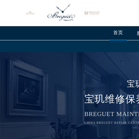
首页
宝
宝玑维修保
BREGUET MAINT
CHINA BREGUET REPAIR CENTE